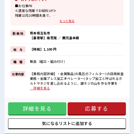
■お仕事PR
≪適度な残業でお給料UP≫
残業は月20時間未満で、
ほどよく稼げます♪
もっと見る
≪ヘアカラーOKで自由な雰囲気の職場≫
明るすぎたり奇抜でなければ基本的に自由！
熊本県玉名市
勤 務 地
(規定有)制服があると毎日の服選びに悩まずOK♪
【最寄駅】南荒尾 ／ 鹿児島本線
≪未経験の方も大カンゲイ≫
新しいことにチャレンジするのは不安だけど、
しっかり働く環境が整っています！
【時給】1,100 円
給 与
イチからスキルUP・ステップUP目指していきましょう！
≪自分に向いている仕事が探せる≫
製造（組立・組み付け）
職 種
困った事などがあれば、
担当がしっかりサポートします！
【業務内容詳細】・金属製品(お風呂のフィルター)の目視検査
仕事内容
■職場の雰囲気
業務・金属プレス加工オペレーター(タップ加工と呼ばれるボ
少人数の職場でこじんまり。
ルトやネジを差し込めるように、雌ネジの山を作る作業を行
職場の仲間との交流もできちゃうかも？
います。部品をセットしボタンを押すだけです。)【取扱製品
…詳細を見る
キバツ過ぎなければ髪色・髪型は自由！
情報】・お風呂のフィルター、バルブ ■お仕事PR ≪適度な残
あなたの個性を大事にできます♪
業でお給料UP≫ 残業は月20時間未満で、 ほどよく稼げます
仕事の合間の息抜きは休憩室で♪
♪ ≪ヘアカラーOKで自由な雰囲気の職場≫ 明るすぎたり奇
詳細を見る
応募する
抜でなければ基本的に自由！ (規定有)制服があると毎日の服
選びに悩まずOK♪ ≪未経験の方も大カンゲイ≫ 新しいこと
にチャレンジするのは不安だけど、 しっかり働く環境が整っ
ています！ イチからスキルUP・ステップUP目指していきま
気になるリストに
追加する
しょう！ ≪自分に向いている仕事が探せる≫ 困った事などが
あれば、 担当がしっかりサポートします！ ■職場の雰囲気 少