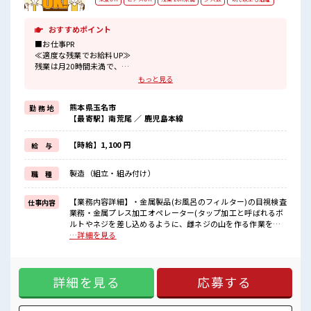
おすすめポイント
■お仕事PR
≪適度な残業でお給料UP≫
残業は月20時間未満で、
ほどよく稼げます♪
もっと見る
≪ヘアカラーOKで自由な雰囲気の職場≫
明るすぎたり奇抜でなければ基本的に自由！
熊本県玉名市
勤 務 地
(規定有)制服があると毎日の服選びに悩まずOK♪
【最寄駅】南荒尾 ／ 鹿児島本線
≪未経験の方も大カンゲイ≫
新しいことにチャレンジするのは不安だけど、
しっかり働く環境が整っています！
【時給】1,100 円
給 与
イチからスキルUP・ステップUP目指していきましょう！
≪自分に向いている仕事が探せる≫
製造（組立・組み付け）
職 種
困った事などがあれば、
担当がしっかりサポートします！
【業務内容詳細】・金属製品(お風呂のフィルター)の目視検査
仕事内容
■職場の雰囲気
業務・金属プレス加工オペレーター(タップ加工と呼ばれるボ
少人数の職場でこじんまり。
ルトやネジを差し込めるように、雌ネジの山を作る作業を行
職場の仲間との交流もできちゃうかも？
います。部品をセットしボタンを押すだけです。)【取扱製品
…詳細を見る
キバツ過ぎなければ髪色・髪型は自由！
情報】・お風呂のフィルター、バルブ ■お仕事PR ≪適度な残
あなたの個性を大事にできます♪
業でお給料UP≫ 残業は月20時間未満で、 ほどよく稼げます
仕事の合間の息抜きは休憩室で♪
♪ ≪ヘアカラーOKで自由な雰囲気の職場≫ 明るすぎたり奇
詳細を見る
応募する
抜でなければ基本的に自由！ (規定有)制服があると毎日の服
選びに悩まずOK♪ ≪未経験の方も大カンゲイ≫ 新しいこと
にチャレンジするのは不安だけど、 しっかり働く環境が整っ