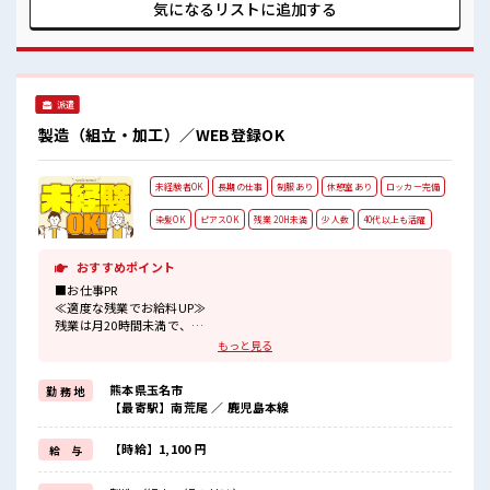
ています！ イチからスキルUP・ステップUP目指していきま
気になるリストに
追加する
しょう！ ≪自分に向いている仕事が探せる≫ 困った事などが
あれば、 担当がしっかりサポートします！ ■職場の雰囲気 少
人数の職場でこじんまり。 職場の仲間との交流もできちゃう
かも？ キバツ過ぎなければ髪色・髪型は自由！ あなたの個性
を大事にできます♪ 仕事の合間の息抜きは休憩室で♪
派遣
製造（組立・加工）／WEB登録OK
未経験者OK
長期の仕事
制服あり
休憩室あり
ロッカー完備
染髪OK
ピアスOK
残業 20H未満
少人数
40代以上も活躍
おすすめポイント
■お仕事PR
≪適度な残業でお給料UP≫
残業は月20時間未満で、
ほどよく稼げます♪
もっと見る
≪ヘアカラーOKで自由な雰囲気の職場≫
明るすぎたり奇抜でなければ基本的に自由！
熊本県玉名市
勤 務 地
(規定有)制服があると毎日の服選びに悩まずOK♪
【最寄駅】南荒尾 ／ 鹿児島本線
≪未経験の方も大カンゲイ≫
新しいことにチャレンジするのは不安だけど、
しっかり働く環境が整っています！
【時給】1,100 円
給 与
イチからスキルUP・ステップUP目指していきましょう！
≪自分に向いている仕事が探せる≫