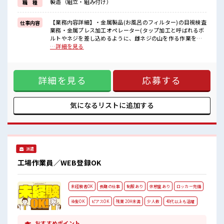
製造（組立・組み付け）
職 種
困った事などがあれば、
担当がしっかりサポートします！
【業務内容詳細】・金属製品(お風呂のフィルター)の目視検査
仕事内容
■職場の雰囲気
業務・金属プレス加工オペレーター(タップ加工と呼ばれるボ
少人数の職場でこじんまり。
ルトやネジを差し込めるように、雌ネジの山を作る作業を行
職場の仲間との交流もできちゃうかも？
います。部品をセットしボタンを押すだけです。)【取扱製品
…詳細を見る
キバツ過ぎなければ髪色・髪型は自由！
情報】・お風呂のフィルター、バルブ ■お仕事PR ≪適度な残
あなたの個性を大事にできます♪
業でお給料UP≫ 残業は月20時間未満で、 ほどよく稼げます
仕事の合間の息抜きは休憩室で♪
♪ ≪ヘアカラーOKで自由な雰囲気の職場≫ 明るすぎたり奇
詳細を見る
応募する
抜でなければ基本的に自由！ (規定有)制服があると毎日の服
選びに悩まずOK♪ ≪未経験の方も大カンゲイ≫ 新しいこと
にチャレンジするのは不安だけど、 しっかり働く環境が整っ
ています！ イチからスキルUP・ステップUP目指していきま
気になるリストに
追加する
しょう！ ≪自分に向いている仕事が探せる≫ 困った事などが
あれば、 担当がしっかりサポートします！ ■職場の雰囲気 少
人数の職場でこじんまり。 職場の仲間との交流もできちゃう
かも？ キバツ過ぎなければ髪色・髪型は自由！ あなたの個性
を大事にできます♪ 仕事の合間の息抜きは休憩室で♪
派遣
工場作業員／WEB登録OK
未経験者OK
長期の仕事
制服あり
休憩室あり
ロッカー完備
染髪OK
ピアスOK
残業 20H未満
少人数
40代以上も活躍
おすすめポイント