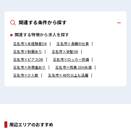
関連する条件から探す
関連する特徴から求人を探す
玉名市×未経験者OK
玉名市×長期の仕事
玉名市×制服あり
玉名市×染髪OK
玉名市×ピアスOK
玉名市×ロッカー完備
玉名市×休憩室あり
玉名市×残業 20H未満
玉名市×少人数
玉名市×40代以上も活躍
周辺エリアのおすすめ