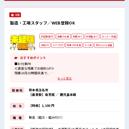
人数の職場でこじんまり。 職場の仲間との交流もできちゃう
かも？ キバツ過ぎなければ髪色・髪型は自由！ あなたの個性
を大事にできます♪ 仕事の合間の息抜きは休憩室で♪
派遣
製造・工場スタッフ／WEB登録OK
未経験者OK
長期の仕事
制服あり
休憩室あり
ロッカー完備
染髪OK
ピアスOK
残業 20H未満
少人数
40代以上も活躍
おすすめポイント
■お仕事PR
≪適度な残業でお給料UP≫
残業は月20時間未満で、
ほどよく稼げます♪
もっと見る
≪ヘアカラーOKで自由な雰囲気の職場≫
明るすぎたり奇抜でなければ基本的に自由！
熊本県玉名市
勤 務 地
(規定有)制服があると毎日の服選びに悩まずOK♪
【最寄駅】南荒尾 ／ 鹿児島本線
≪未経験の方も大カンゲイ≫
新しいことにチャレンジするのは不安だけど、
しっかり働く環境が整っています！
【時給】1,100 円
給 与
イチからスキルUP・ステップUP目指していきましょう！
≪自分に向いている仕事が探せる≫
製造（組立・組み付け）
職 種
困った事などがあれば、
担当がしっかりサポートします！