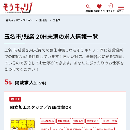
仕事検索
お気に入り
ログイン
メニュー
綜合キャリアオプション
熊本県
玉名市
玉名市/残業 20H未満の求人情報一覧
玉名市/残業 20H未満 でのお仕事探しならそうキャリ！同じ就業場所
での時給No.1を目指しています！日払い対応、全国各地に寮を完備し
ているので安心してお仕事ができます。あなたにぴったりのお仕事を
見つけてください！
5
掲載求人
件
(1~5件)
派遣
組立加工スタッフ／WEB登録OK
未経験者OK
長期の仕事
制服あり
休憩室あり
ロッカー完備
染髪OK
ピアスOK
残業 20H未満
少人数
40代以上も活躍