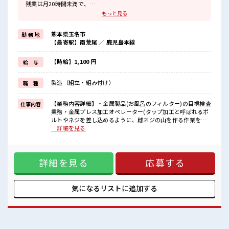
残業は月20時間未満で、
ほどよく稼げます♪
もっと見る
≪ヘアカラーOKで自由な雰囲気の職場≫
明るすぎたり奇抜でなければ基本的に自由！
熊本県玉名市
勤 務 地
(規定有)制服があると毎日の服選びに悩まずOK♪
【最寄駅】南荒尾 ／ 鹿児島本線
≪未経験の方も大カンゲイ≫
新しいことにチャレンジするのは不安だけど、
しっかり働く環境が整っています！
【時給】1,100 円
給 与
イチからスキルUP・ステップUP目指していきましょう！
≪自分に向いている仕事が探せる≫
製造（組立・組み付け）
職 種
困った事などがあれば、
担当がしっかりサポートします！
【業務内容詳細】・金属製品(お風呂のフィルター)の目視検査
仕事内容
■職場の雰囲気
業務・金属プレス加工オペレーター(タップ加工と呼ばれるボ
少人数の職場でこじんまり。
ルトやネジを差し込めるように、雌ネジの山を作る作業を行
職場の仲間との交流もできちゃうかも？
います。部品をセットしボタンを押すだけです。)【取扱製品
…詳細を見る
キバツ過ぎなければ髪色・髪型は自由！
情報】・お風呂のフィルター、バルブ ■お仕事PR ≪適度な残
あなたの個性を大事にできます♪
業でお給料UP≫ 残業は月20時間未満で、 ほどよく稼げます
仕事の合間の息抜きは休憩室で♪
♪ ≪ヘアカラーOKで自由な雰囲気の職場≫ 明るすぎたり奇
詳細を見る
応募する
抜でなければ基本的に自由！ (規定有)制服があると毎日の服
選びに悩まずOK♪ ≪未経験の方も大カンゲイ≫ 新しいこと
にチャレンジするのは不安だけど、 しっかり働く環境が整っ
ています！ イチからスキルUP・ステップUP目指していきま
気になるリストに
追加する
しょう！ ≪自分に向いている仕事が探せる≫ 困った事などが
あれば、 担当がしっかりサポートします！ ■職場の雰囲気 少
人数の職場でこじんまり。 職場の仲間との交流もできちゃう
かも？ キバツ過ぎなければ髪色・髪型は自由！ あなたの個性
を大事にできます♪ 仕事の合間の息抜きは休憩室で♪