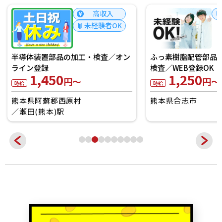
未経験者OK
車・バイク用樹
／WEB登録OK
1,100
ン
ふっ素樹脂配管部品の加工・組立・
時給
検査／WEB登録OK
熊本県菊池市
1,250
円～
時給
熊本県合志市