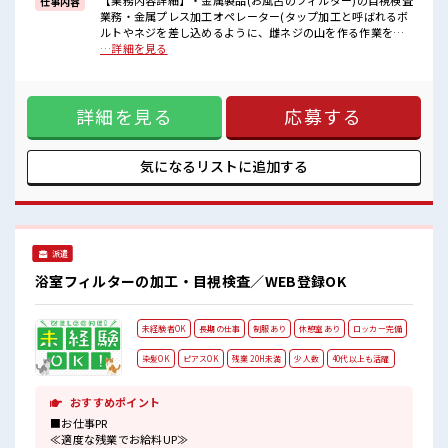
【業務内容詳細】・金属製品(お風呂のフィルター)の目視検査
仕事内容
■職場の雰囲気
業務・金属プレス加工オペレーター(タップ加工と呼ばれるボ
少人数の職場でこじんまり。
ルトやネジを差し込めるように、雌ネジの山を作る作業を行
職場の仲間との交流もできちゃうかも？
います。部品をセットしボタンを押すだけです。)【取扱製品
…詳細を見る
キバツ過ぎなければ髪色・髪型は自由！
情報】・お風呂のフィルター、バルブ ■お仕事PR ≪適度な残
あなたの個性を大事にできます♪
業でお給料UP≫ 残業は月20時間未満で、 ほどよく稼げます
仕事の合間の息抜きは休憩室で♪
♪ ≪ヘアカラーOKで自由な雰囲気の職場≫ 明るすぎたり奇
詳細を見る
応募する
抜でなければ基本的に自由！ (規定有)制服があると毎日の服
選びに悩まずOK♪ ≪未経験の方も大カンゲイ≫ 新しいこと
にチャレンジするのは不安だけど、 しっかり働く環境が整っ
ています！ イチからスキルUP・ステップUP目指していきま
気になるリストに
追加する
しょう！ ≪自分に向いている仕事が探せる≫ 困った事などが
あれば、 担当がしっかりサポートします！ ■職場の雰囲気 少
人数の職場でこじんまり。 職場の仲間との交流もできちゃう
かも？ キバツ過ぎなければ髪色・髪型は自由！ あなたの個性
を大事にできます♪ 仕事の合間の息抜きは休憩室で♪
派遣
浴室フィルターの加工・目視検査／WEB登録OK
未経験者OK
長期の仕事
制服あり
休憩室あり
ロッカー完備
染髪OK
ピアスOK
残業 20H未満
少人数
40代以上も活躍
おすすめポイント
■お仕事PR
≪適度な残業でお給料UP≫