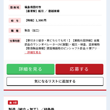
自分で部屋を借りるより安く住めちゃうかも？
≪適度な残業でお給料UP≫
福島県田村市
勤 務 地
残業は月20時間未満で、
【最寄駅】船引 ／ 磐越東線
ほどよく稼げます♪
≪ラクラク制服アリ≫
制服があるので、
【時給】1,300 円
給 与
毎日の服装の悩み解消♪
≪未経験OKの仕事≫
製造（加工)
職 種
新しいことにチャレンジするのは不安だけど、
しっかり働く環境が整っています！
イチからスキルUP・ステップUP目指していきましょう！
【寮付き☆徒歩・車どちらでも可！】【業務内容詳細】金属
仕事内容
部品のマシンオペレーター(NC旋盤)・組立・検査、塗装補助
■職場の雰囲気
【取扱製品情報】建設機器用のピンシャフト部品 ※寮アリの
休憩室で自分タイム！
お仕事！一人暮らしスタートにもピッタリ♪ ■お仕事PR ≪寮
…詳細を見る
のんびりスマホチェック♪
で住込みで働こう≫ 自宅～職場が遠くても、 興味があれば安
ロッカーあり！
心して応募できちゃう！ 自分で部屋を借りるより安く住めち
安心してお仕事に集中♪
ゃうかも？ ≪適度な残業でお給料UP≫ 残業は月20時間未満
程よく残業あり！
詳細を見る
応募する
で、 ほどよく稼げます♪ ≪ラクラク制服アリ≫ 制服があるの
寮付きで一人暮らしを始めたい方にオススメ！
で、 毎日の服装の悩み解消♪ ≪未経験OKの仕事≫ 新しいこ
とにチャレンジするのは不安だけど、 しっかり働く環境が整
っています！ イチからスキルUP・ステップUP目指していき
気になるリストに
追加する
ましょう！ ■職場の雰囲気 休憩室で自分タイム！ のんびりス
マホチェック♪ ロッカーあり！ 安心してお仕事に集中♪ 程よ
く残業あり！ 寮付きで一人暮らしを始めたい方にオススメ！
派遣
製造（組立・加工）／好条件