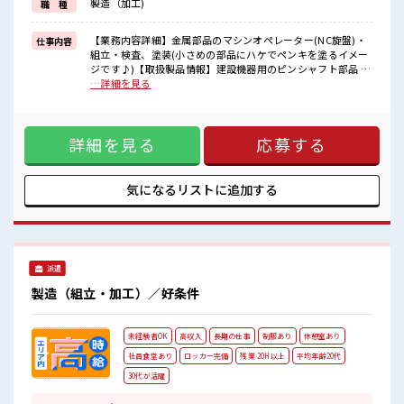
製造（加工)
職 種
■職場の雰囲気
休憩室で楽しくランチ♪
【業務内容詳細】金属部品のマシンオペレーター(NC旋盤)・
仕事内容
時間があれば昼寝もしちゃおう！
組立・検査、塗装(小さめの部品にハケでペンキを塗るイメー
持ち物が多いあなたにもぴったり☆
ジです♪)【取扱製品情報】建設機器用のピンシャフト部品 ■
ロッカー付き職場♪
お仕事PR ≪無理なくお給料に残業代を上乗せ≫ 残業は月20時
…詳細を見る
程よく残業あり！
間未満で、 ほどよく稼げます♪ 制服があると毎日の服選びに
悩まずOK♪ ≪未経験OKの仕事≫ 新しいことにチャレンジす
るのは不安だけど、 しっかり働く環境が整っています！ イチ
詳細を見る
応募する
からスキルUP・ステップUP目指していきましょう！ ≪様々
なお仕事をご提案≫ 一人で悩まず気軽に相談できる、 派遣の
お仕事です！ ■職場の雰囲気 休憩室で楽しくランチ♪ 時間が
あれば昼寝もしちゃおう！ 持ち物が多いあなたにもぴったり
気になるリストに
追加する
☆ ロッカー付き職場♪ 程よく残業あり！
派遣
製造（組立・加工）／好条件
未経験者OK
高収入
長期の仕事
制服あり
休憩室あり
社員食堂あり
ロッカー完備
残業 20H以上
平均年齢20代
30代が活躍