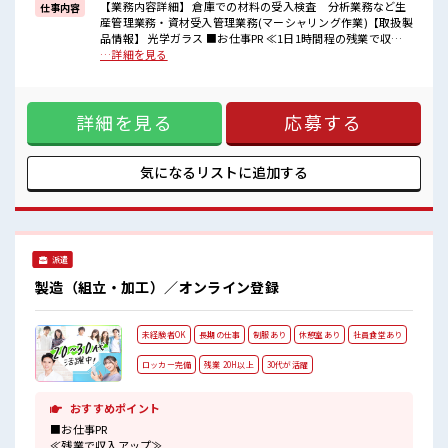
【業務内容詳細】 倉庫での材料の受入検査 分析業務など生
仕事内容
■職場の雰囲気
産管理業務・資材受入管理業務(マーシャリング作業)【取扱製
≪20代の方が多数活躍中の職場≫
品情報】 光学ガラス ■お仕事PR ≪1日1時間程の残業で収入
休憩室でホッと一息リフレッシュ！
アップ≫ 残業は月20時間未満で、 ほどよく稼げます♪ ≪週休
…詳細を見る
持ち物が多いあなたにもぴったり☆
2日制≫ 週末は家族や友人と一緒にプライベート満喫！ 制服
ロッカー付き職場♪
があると毎日の服選びに悩まずOK♪ ≪未経験でも活躍できる
≫ 新しいことにチャレンジするのは不安だけど、 しっかり働
詳細を見る
応募する
く環境が整っています！ イチからスキルUP・ステップUP目
指していきましょう！ ≪様々なお仕事をご提案≫ 一人で悩ま
ず気軽に相談できる、 派遣のお仕事です！ ■職場の雰囲気
≪20代の方が多数活躍中の職場≫ 休憩室でホッと一息リフレ
気になるリストに
追加する
ッシュ！ 持ち物が多いあなたにもぴったり☆ ロッカー付き職
場♪
派遣
製造（組立・加工）／オンライン登録
未経験者OK
長期の仕事
制服あり
休憩室あり
社員食堂あり
ロッカー完備
残業 20H以上
30代が活躍
おすすめポイント
■お仕事PR
≪残業で収入アップ≫