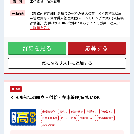
生産管理・品質管理
職 種
一人で悩まず気軽に相談できる、
派遣のお仕事です！
【業務内容詳細】 倉庫での材料の受入検査 分析業務など生
仕事内容
■職場の雰囲気
産管理業務・資材受入管理業務(マーシャリング作業)【取扱製
20代の若い世代がたくさん活躍中の活気ある職場！
品情報】 光学ガラス ■お仕事PR ≪ちょっとの残業で収入アッ
一息つける休憩スペースもあります！
プ≫ 残業は月20時間未満で、 ほどよく稼げます♪ ≪土日祝休
…詳細を見る
ロッカーあり！
のお仕事≫ 家族や友人と一緒にプライベート満喫！ 制服があ
安心してお仕事に集中♪
ると毎日の服選びに悩まずOK♪ ≪未経験でも活躍できる≫
新しいことにチャレンジするのは不安だけど、 しっかり働く
詳細を見る
応募する
環境が整っています！ イチからスキルUP・ステップUP目指
していきましょう！ ≪様々なお仕事をご提案≫ 一人で悩まず
気軽に相談できる、 派遣のお仕事です！ ■職場の雰囲気 20代
の若い世代がたくさん活躍中の活気ある職場！ 一息つける休
気になるリストに
追加する
憩スペースもあります！ ロッカーあり！ 安心してお仕事に集
中♪
派遣
くるま部品の組立・供給・在庫管理/日払いOK
未経験者OK
高収入
長期の仕事
制服あり
休憩室あり
社員食堂あり
ロッカー完備
残業 20H以上
平均年齢20代
30代が活躍