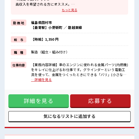
高収入を希望される方にオススメ。
残業は月20時間以上あります♪
もっと見る
≪機能的な制服アリ≫
制服があるので、
福島県田村市
勤 務 地
毎日の服装の悩み解消♪
【最寄駅】小野新町 ／ 磐越東線
≪未経験の方も大カンゲイ≫
新しいことにチャレンジするのは不安だけど、
しっかり働く環境が整っています！
【時給】1,350 円
給 与
イチからスキルUP・ステップUP目指していきましょう！
≪様々なお仕事をご提案≫
製造（組立・組み付け）
職 種
一人で悩まず気軽に相談できる、
派遣のお仕事です！
【業務内容詳細】車のエンジンに使われる金属パーツ(内燃機)
仕事内容
■職場の雰囲気
をキレイに仕上げるお仕事です。グラインダーという電動工
休憩室で楽しくおしゃべり！
具を使って、金属をつくったときにできる「バリ」(小さな出
ストレス解消☆
っぱりやギザギザ)を削り取ります。金属のパーツが、しっか
…詳細を見る
持ち物が多いあなたにもぴったり☆
りキレイな形になるように仕上げる、いわば“最終チェック&
ロッカー付き職場♪
仕上げのプロ”の役目です。【取扱製品情報】内燃機 ■お仕事
残業が多めだからしっかり稼ぎたい方にもオススメ！
PR ≪残業で収入アップ≫ 高収入を希望される方にオススメ。
詳細を見る
応募する
残業は月20時間以上あります♪ ≪機能的な制服アリ≫ 制服が
あるので、 毎日の服装の悩み解消♪ ≪未経験の方も大カンゲ
イ≫ 新しいことにチャレンジするのは不安だけど、 しっかり
働く環境が整っています！ イチからスキルUP・ステップUP
気になるリストに
追加する
目指していきましょう！ ≪様々なお仕事をご提案≫ 一人で悩
まず気軽に相談できる、 派遣のお仕事です！ ■職場の雰囲気
休憩室で楽しくおしゃべり！ ストレス解消☆ 持ち物が多いあ
なたにもぴったり☆ ロッカー付き職場♪ 残業が多めだからし