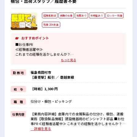
梱包・出荷スタッフ／履歴書不要
経験者歓迎
長期の仕事
制服あり
休憩室あり
ロッカー完備
残業 20H未満
おすすめポイント
■お仕事PR
≪経験者活躍中≫
これまでの経験を活かしませんか？
ブランクがあっても大丈夫♪
もっと見る
経験はちょっとだけ…という方もOK！
≪1日1時間程の残業で収入アップ≫
福島県田村市
勤 務 地
残業は月20時間未満で、
【最寄駅】船引 ／ 磐越東線
ほどよく稼げます♪
≪ラクラク制服アリ≫
制服があるので、
【時給】1,300 円
給 与
毎日の服装の悩み解消♪
≪様々なお仕事をご提案≫
仕分け・梱包・ピッキング
職 種
一人で悩まず気軽に相談できる、
派遣のお仕事です！
【業務内容詳細】倉庫内での金属製品の仕分け、梱包、運搬
仕事内容
■職場の雰囲気
業務【取扱製品情報】建設機器用のピンシャフト部品 ■お仕
休憩時間にゆっくりできるスペース完備！
事PR ≪経験者活躍中≫ これまでの経験を活かしませんか？ ブ
ロッカーあり！
ランクがあっても大丈夫♪ 経験はちょっとだけ…という方も
…詳細を見る
安心してお仕事に集中♪
OK！ ≪1日1時間程の残業で収入アップ≫ 残業は月20時間未