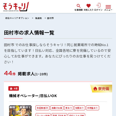
仕事検索
お気に入り
ログイン
メニュー
綜合キャリアオプション
福島県
田村市
田村市の求人情報一覧
田村市 でのお仕事探しならそうキャリ！同じ就業場所での時給No.1
を目指しています！日払い対応、全国各地に寮を完備しているので安
心してお仕事ができます。あなたにぴったりのお仕事を見つけてくだ
さい！
44
掲載求人
件
(1~20件)
寮完備
派遣
機械オペレーター/日払いOK
未経験者OK
長期の仕事
寮あり
制服あり
休憩室あり
ロッカー完備
残業 20H未満
40代以上も活躍