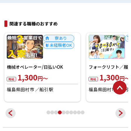
関連する職種のおすすめ
寮あり
未経験者OK
機械オペレーター/日払いOK
フォークリフト／履
1,300
1,300
円～
円～
時給
時給
福島県田村市
船引駅
福島県田村市
船引