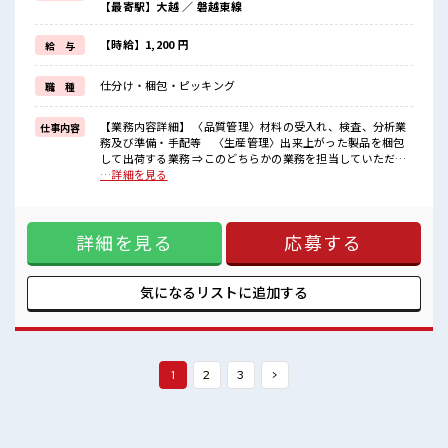
【最寄駅】大越 ／ 磐越東線
派手過ぎなければ髪型や髪色自由♪
(規定有)≪機能的な制服アリ≫
制服があるので、
【時給】1,200 円
給 与
毎日の服装の悩み解消♪
≪初めての仕事だけど自分にもできそう≫
仕分け・梱包・ピッキング
職 種
新しいことにチャレンジするのは不安だけど、
しっかり働く環境が整っています！
イチからスキルUP・ステップUP目指していきましょう！
【業務内容詳細】 〈品質管理〉材料の受入れ、検査、分析業
仕事内容
務及び準備・手配等 〈生産管理〉出来上がった製品を梱包
■職場の雰囲気
して出荷する業務 ⇒このどちらかの業務を担当していただき
派手すぎなければ多少のヘアカラーもOKなのはウレシイPoint☆
ます。【取扱製品情報】光学ガラス ■お仕事PR ≪1日1時間程
…詳細を見る
活気あふれる20代活躍中の職場です☆
の残業で収入アップ≫ 残業は月20時間未満で、 ほどよく稼げ
一息つける休憩スペースもあります！
ます♪ ≪週休2日制≫ 週末は家族や友人と一緒にプライベー
程よく残業あり！
ト満喫！ ≪モチベーションもUP≫ 派手過ぎなければ髪型や髪
詳細を見る
応募する
色自由♪ (規定有)≪機能的な制服アリ≫ 制服があるので、 毎
日の服装の悩み解消♪ ≪初めての仕事だけど自分にもできそ
う≫ 新しいことにチャレンジするのは不安だけど、 しっかり
働く環境が整っています！ イチからスキルUP・ステップUP
気になるリストに
追加する
目指していきましょう！ ■職場の雰囲気 派手すぎなければ多
少のヘアカラーもOKなのはウレシイPoint☆ 活気あふれる20
代活躍中の職場です☆ 一息つける休憩スペースもあります！
程よく残業あり！
1
2
3
>