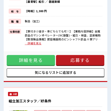
【最寄駅】船引 ／ 磐越東線
ほどよく稼げます♪
≪ラクラク制服アリ≫
制服があるので、
【時給】1,300 円
給 与
毎日の服装の悩み解消♪
≪未経験OKの仕事≫
製造（加工)
職 種
新しいことにチャレンジするのは不安だけど、
しっかり働く環境が整っています！
イチからスキルUP・ステップUP目指していきましょう！
【寮付き☆徒歩・車どちらでも可！】【業務内容詳細】金属
仕事内容
部品のマシンオペレーター(NC旋盤)・組立・検査、塗装補助
■職場の雰囲気
【取扱製品情報】建設機器用のピンシャフト部品 ※寮アリの
休憩室で自分タイム！
お仕事！一人暮らしスタートにもピッタリ♪ ■お仕事PR ≪寮
…詳細を見る
のんびりスマホチェック♪
で住込みで働こう≫ 自宅～職場が遠くても、 興味があれば安
ロッカーあり！
心して応募できちゃう！ 自分で部屋を借りるより安く住めち
安心してお仕事に集中♪
ゃうかも？ ≪適度な残業でお給料UP≫ 残業は月20時間未満
程よく残業あり！
詳細を見る
応募する
で、 ほどよく稼げます♪ ≪ラクラク制服アリ≫ 制服があるの
寮付きで一人暮らしを始めたい方にオススメ！
で、 毎日の服装の悩み解消♪ ≪未経験OKの仕事≫ 新しいこ
とにチャレンジするのは不安だけど、 しっかり働く環境が整
っています！ イチからスキルUP・ステップUP目指していき
気になるリストに
追加する
ましょう！ ■職場の雰囲気 休憩室で自分タイム！ のんびりス
マホチェック♪ ロッカーあり！ 安心してお仕事に集中♪ 程よ
く残業あり！ 寮付きで一人暮らしを始めたい方にオススメ！
派遣
組立加工スタッフ／好条件