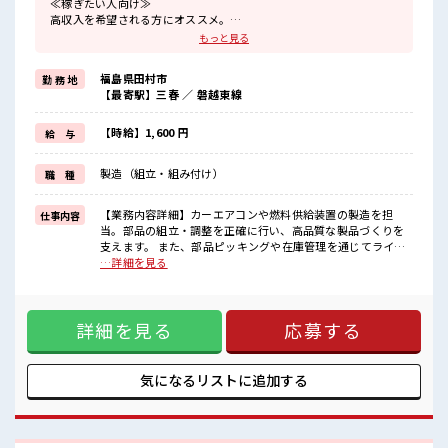
≪稼ぎたい人向け≫
高収入を希望される方にオススメ。
残業は月20時間以上あります♪
もっと見る
≪機能的な制服アリ≫
制服があるので、
福島県田村市
勤 務 地
毎日の服装の悩み解消♪
【最寄駅】三春 ／ 磐越東線
≪未経験でも活躍できる≫
新しいことにチャレンジするのは不安だけど、
しっかり働く環境が整っています！
【時給】1,600 円
給 与
イチからスキルUP・ステップUP目指していきましょう！
≪様々なお仕事をご提案≫
製造（組立・組み付け）
職 種
一人で悩まず気軽に相談できる、
派遣のお仕事です！
【業務内容詳細】カーエアコンや燃料供給装置の製造を担
仕事内容
■職場の雰囲気
当。部品の組立・調整を正確に行い、高品質な製品づくりを
20代の若い世代がたくさん活躍中の活気ある職場！
支えます。 また、部品ピッキングや在庫管理を通じてライン
休憩室で楽しくランチ♪
へ供給し、生産の流れを円滑にします。【取扱製品情報】自
…詳細を見る
時間があれば昼寝もしちゃおう！
動車用熱機器製品やガソリンエンジン用燃料供給・噴射装置
持ち物が多いあなたにもぴったり☆
■お仕事PR ≪稼ぎたい人向け≫ 高収入を希望される方にオス
ロッカー付き職場♪
スメ。 残業は月20時間以上あります♪ ≪機能的な制服アリ≫
詳細を見る
応募する
制服があるので、 毎日の服装の悩み解消♪ ≪未経験でも活躍
できる≫ 新しいことにチャレンジするのは不安だけど、 しっ
かり働く環境が整っています！ イチからスキルUP・ステップ
UP目指していきましょう！ ≪様々なお仕事をご提案≫ 一人で
気になるリストに
追加する
悩まず気軽に相談できる、 派遣のお仕事です！ ■職場の雰囲
気 20代の若い世代がたくさん活躍中の活気ある職場！ 休憩室
で楽しくランチ♪ 時間があれば昼寝もしちゃおう！ 持ち物が
多いあなたにもぴったり☆ ロッカー付き職場♪