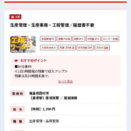
で楽しくランチ♪ 時間があれば昼寝もしちゃおう！ 持ち物が
多いあなたにもぴったり☆ ロッカー付き職場♪
派遣
生産管理・生産事務・工程管理／履歴書不要
未経験者OK
長期の仕事
制服あり
休憩室あり
ロッカー完備
土日祝日休み
残業 20H未満
平均年齢20代
30代が活躍
おすすめポイント
■お仕事PR
≪1日1時間程の残業で収入アップ≫
残業は月20時間未満で、
ほどよく稼げます♪
もっと見る
≪週休2日制≫
週末は家族や友人と一緒にプライベート満喫！
福島県田村市
勤 務 地
制服があると毎日の服選びに悩まずOK♪
【最寄駅】磐城常葉 ／ 磐越東線
≪未経験でも活躍できる≫
新しいことにチャレンジするのは不安だけど、
しっかり働く環境が整っています！
【時給】1,200 円
給 与
イチからスキルUP・ステップUP目指していきましょう！
≪様々なお仕事をご提案≫
生産管理・品質管理
職 種
一人で悩まず気軽に相談できる、
派遣のお仕事です！