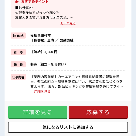
おすすめポイント
■お仕事PR
≪残業多めでがっつり稼ぐ≫
高収入を希望される方にオススメ。
残業は月20時間以上あります♪
もっと見る
≪動きやすい制服アリ≫
制服があるので、
福島県田村市
勤 務 地
毎日の服装の悩み解消♪
【最寄駅】三春 ／ 磐越東線
≪初めての仕事だけど自分にもできそう≫
新しいことにチャレンジするのは不安だけど、
しっかり働く環境が整っています！
【時給】1,600 円
給 与
イチからスキルUP・ステップUP目指していきましょう！
≪収入アップを目指せる≫
製造（組立・組み付け）
職 種
高時給だらけの派遣のお仕事です！
■職場の雰囲気
【業務内容詳細】カーエアコンや燃料供給装置の製造を担
仕事内容
≪20代の方が多数活躍中の職場≫
当。部品の組立・調整を正確に行い、高品質な製品づくりを
休憩室完備でランチや休憩も充実しそう♪
支えます。 また、部品ピッキングや在庫管理を通じてライン
職場にはロッカー完備！
へ供給し、生産の流れを円滑にします。【取扱製品情報】自
…詳細を見る
私物の置きすぎには注意が必要ですね★
動車用熱機器製品やガソリンエンジン用燃料供給・噴射装置
残業多め！
■お仕事PR ≪残業多めでがっつり稼ぐ≫ 高収入を希望される
稼ぎたい方は必見！
方にオススメ。 残業は月20時間以上あります♪ ≪動きやすい
詳細を見る
応募する
制服アリ≫ 制服があるので、 毎日の服装の悩み解消♪ ≪初め
ての仕事だけど自分にもできそう≫ 新しいことにチャレンジ
するのは不安だけど、 しっかり働く環境が整っています！ イ
チからスキルUP・ステップUP目指していきましょう！ ≪収
気になるリストに
追加する
入アップを目指せる≫ 高時給だらけの派遣のお仕事です！ ■
職場の雰囲気 ≪20代の方が多数活躍中の職場≫ 休憩室完備で