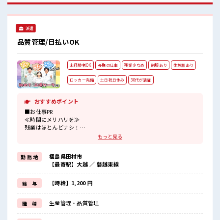
ランチや休憩も充実しそう♪ 職場にはロッカー完備！ 私物の
置きすぎには注意が必要ですね★ 残業多め！ 稼ぎたい方は必
見！
派遣
品質管理/日払いOK
未経験者OK
長期の仕事
残業少なめ
制服あり
休憩室あり
ロッカー完備
土日祝日休み
30代が活躍
おすすめポイント
■お仕事PR
≪時間にメリハリを≫
残業はほとんどナシ！
場合によってはお願いすることもあります♪
もっと見る
≪週休2日制≫
週末は家族や友人と一緒にプライベート満喫！
福島県田村市
勤 務 地
≪機能的な制服アリ≫
【最寄駅】大越 ／ 磐越東線
制服があるので、
毎日の服装の悩み解消♪
≪未経験でも活躍できる≫
【時給】1,200 円
給 与
新しいことにチャレンジするのは不安だけど、
しっかり働く環境が整っています！
生産管理・品質管理
職 種
イチからスキルUP・ステップUP目指していきましょう！
≪様々なお仕事をご提案≫