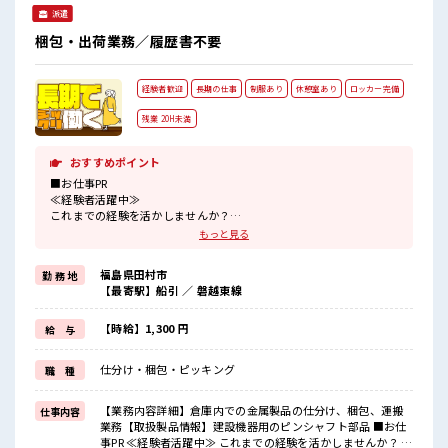
っかり稼ぎたい方にもオススメ！
派遣
梱包・出荷業務／履歴書不要
経験者歓迎
長期の仕事
制服あり
休憩室あり
ロッカー完備
残業 20H未満
おすすめポイント
■お仕事PR
≪経験者活躍中≫
これまでの経験を活かしませんか？
ブランクがあっても大丈夫♪
もっと見る
経験はちょっとだけ…という方もOK！
≪1日1時間程の残業で収入アップ≫
福島県田村市
勤 務 地
残業は月20時間未満で、
【最寄駅】船引 ／ 磐越東線
ほどよく稼げます♪
≪ラクラク制服アリ≫
制服があるので、
【時給】1,300 円
給 与
毎日の服装の悩み解消♪
≪様々なお仕事をご提案≫
仕分け・梱包・ピッキング
職 種
一人で悩まず気軽に相談できる、
派遣のお仕事です！
【業務内容詳細】倉庫内での金属製品の仕分け、梱包、運搬
仕事内容
■職場の雰囲気
業務【取扱製品情報】建設機器用のピンシャフト部品 ■お仕
休憩時間にゆっくりできるスペース完備！
事PR ≪経験者活躍中≫ これまでの経験を活かしませんか？ ブ