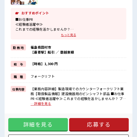
おすすめポイント
■お仕事PR
≪経験者活躍中≫
これまでの経験を活かしませんか？
ブランクがあっても大丈夫♪
もっと見る
経験はちょっとだけ…という方もOK！
≪無理なくお給料に残業代を上乗せ≫
福島県田村市
勤 務 地
残業は月20時間未満で、
【最寄駅】船引 ／ 磐越東線
ほどよく稼げます♪
制服があると毎日の服選びに悩まずOK♪
≪自分に合った期間で働ける≫
【時給】1,300 円
給 与
福利厚生が整った派遣のお仕事です！
フォークリフト
職 種
■職場の雰囲気
程よく残業あり！
これまでの経験を活かすチャンス！
【業務内容詳細】製造現場でのカウンターフォークリフト業
仕事内容
ブランクがあっても問題ナシ♪
務【取扱製品情報】建設機器用のピンシャフト部品 ■お仕事
PR ≪経験者活躍中≫ これまでの経験を活かしませんか？ ブラ
ンクがあっても大丈夫♪ 経験はちょっとだけ…という方も
…詳細を見る
OK！ ≪無理なくお給料に残業代を上乗せ≫ 残業は月20時間
未満で、 ほどよく稼げます♪ 制服があると毎日の服選びに悩
まずOK♪ ≪自分に合った期間で働ける≫ 福利厚生が整った
詳細を見る
応募する
派遣のお仕事です！ ■職場の雰囲気 程よく残業あり！ これま
での経験を活かすチャンス！ ブランクがあっても問題ナシ♪