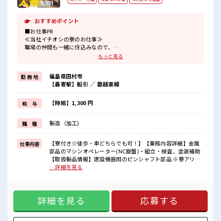
おすすめポイント
■お仕事PR
≪当社イチオシの寮のお仕事≫
職場の仲間も一緒に住込みなので、
仕事の悩みなども相談しやすいですね！
もっと見る
≪無理なくお給料に残業代を上乗せ≫
残業は月20時間未満で、
福島県田村市
勤 務 地
ほどよく稼げます♪
【最寄駅】船引 ／ 磐越東線
制服があると毎日の服選びに悩まずOK♪
≪初めての仕事だけど自分にもできそう≫
新しいことにチャレンジするのは不安だけど、
【時給】1,300 円
給 与
しっかり働く環境が整っています！
イチからスキルUP・ステップUP目指していきましょう！
製造（加工)
職 種
≪自分に合った期間で働ける≫
福利厚生が整った派遣のお仕事です！
【寮付き☆徒歩・車どちらでも可！】【業務内容詳細】金属
仕事内容
■職場の雰囲気
部品のマシンオペレーター(NC旋盤)・組立・検査、塗装補助
休憩室で楽しくおしゃべり！
【取扱製品情報】建設機器用のピンシャフト部品 ※寮アリの
ストレス解消☆
お仕事！一人暮らしスタートにもピッタリ♪ ■お仕事PR ≪当
…詳細を見る
持ち物が多いあなたにもぴったり☆
社イチオシの寮のお仕事≫ 職場の仲間も一緒に住込みなの
ロッカー付き職場♪
で、 仕事の悩みなども相談しやすいですね！ ≪無理なくお給
ホドよく残業があるのでホドよく働きたい方にオススメ！
料に残業代を上乗せ≫ 残業は月20時間未満で、 ほどよく稼げ
詳細を見る
応募する
ます♪ 制服があると毎日の服選びに悩まずOK♪ ≪初めての
仕事だけど自分にもできそう≫ 新しいことにチャレンジする
のは不安だけど、 しっかり働く環境が整っています！ イチか