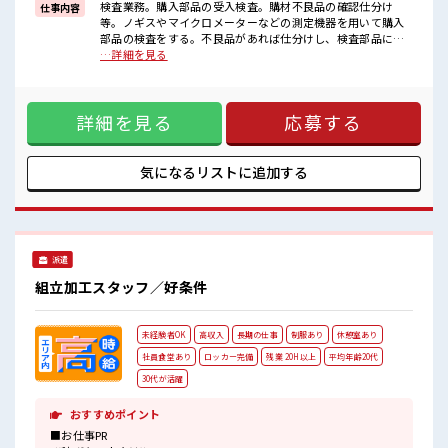
一人で悩まず気軽に相談できる、
検査業務。購入部品の受入検査。購材不良品の確認仕分け
仕事内容
派遣のお仕事です！
等。ノギスやマイクロメーターなどの測定機器を用いて購入
部品の検査をする。不良品があれば仕分けし、検査部品につ
■職場の雰囲気
いてパソコンで測定結果を記録する。 ■お仕事PR ≪時間にメ
…詳細を見る
休憩室でホッと一息リフレッシュ！
リハリを≫ 残業はほとんどナシ！ 場合によってはお願いする
職場にはロッカー完備！
こともあります♪ ≪週休2日制≫ 週末は家族や友人と一緒に
私物の置きすぎには注意が必要ですね★
プライベート満喫！ ≪機能的な制服アリ≫ 制服があるので、
お休みは土日祝日なので友人や家族との予定も合わせやすい♪
詳細を見る
応募する
毎日の服装の悩み解消♪ ≪未経験でも活躍できる≫ 新しいこ
とにチャレンジするのは不安だけど、 しっかり働く環境が整
っています！ イチからスキルUP・ステップUP目指していき
ましょう！ ≪様々なお仕事をご提案≫ 一人で悩まず気軽に相
気になるリストに
追加する
談できる、 派遣のお仕事です！ ■職場の雰囲気 休憩室でホッ
と一息リフレッシュ！ 職場にはロッカー完備！ 私物の置きす
ぎには注意が必要ですね★ お休みは土日祝日なので友人や家
族との予定も合わせやすい♪
派遣
組立加工スタッフ／好条件
未経験者OK
高収入
長期の仕事
制服あり
休憩室あり
社員食堂あり
ロッカー完備
残業 20H以上
平均年齢20代
30代が活躍
おすすめポイント
■お仕事PR