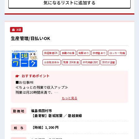
らスキルUP・ステップUP目指していきましょう！ ≪自分に
気になるリストに
追加する
合った期間で働ける≫ 福利厚生が整った派遣のお仕事です！
■職場の雰囲気 休憩室で楽しくおしゃべり！ ストレス解消☆
持ち物が多いあなたにもぴったり☆ ロッカー付き職場♪ ホド
よく残業があるのでホドよく働きたい方にオススメ！
派遣
生産管理/日払いOK
未経験者OK
長期の仕事
制服あり
休憩室あり
ロッカー完備
土日祝日休み
残業 20H未満
平均年齢20代
30代が活躍
おすすめポイント
■お仕事PR
≪ちょっとの残業で収入アップ≫
残業は月20時間未満で、
ほどよく稼げます♪
もっと見る
≪土日祝休のお仕事≫
家族や友人と一緒にプライベート満喫！
福島県田村市
勤 務 地
制服があると毎日の服選びに悩まずOK♪
【最寄駅】磐城常葉 ／ 磐越東線
≪未経験でも活躍できる≫
新しいことにチャレンジするのは不安だけど、
しっかり働く環境が整っています！
【時給】1,200 円
給 与
イチからスキルUP・ステップUP目指していきましょう！
≪様々なお仕事をご提案≫