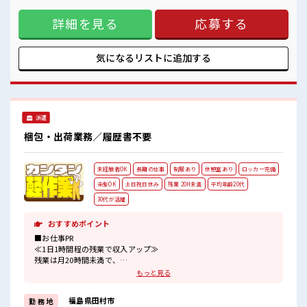
メ。 残業は月20時間以上あります♪ 制服があると毎日の服選
詳細を見る
応募する
びに悩まずOK♪ ≪未経験の方も大カンゲイ≫ 新しいことに
チャレンジするのは不安だけど、 しっかり働く環境が整って
います！ イチからスキルUP・ステップUP目指していきまし
ょう！ ≪収入アップを目指せる≫ 高時給だらけの派遣のお仕
気になるリストに
追加する
事です！ ■職場の雰囲気 20代の若い世代がたくさん活躍中の
活気ある職場！ しっかり休める休憩室あり！ オンオフの切替
もできちゃう！ 職場にはロッカー完備！ 私物の置きすぎには
注意が必要ですね★
派遣
梱包・出荷業務／履歴書不要
未経験者OK
長期の仕事
制服あり
休憩室あり
ロッカー完備
染髪OK
土日祝日休み
残業 20H未満
平均年齢20代
30代が活躍
おすすめポイント
■お仕事PR
≪1日1時間程の残業で収入アップ≫
残業は月20時間未満で、
ほどよく稼げます♪
もっと見る
≪週休2日制≫
週末は家族や友人と一緒にプライベート満喫！
福島県田村市
勤 務 地
≪モチベーションもUP≫