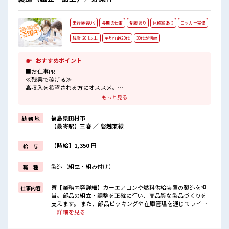
未経験者OK
長期の仕事
制服あり
休憩室あり
ロッカー完備
残業 20H以上
平均年齢20代
30代が活躍
おすすめポイント
■お仕事PR
≪残業で稼げる≫
高収入を希望される方にオススメ。
残業は月20時間以上あります♪
もっと見る
制服があると毎日の服選びに悩まずOK♪
≪未経験の方も大カンゲイ≫
福島県田村市
勤 務 地
新しいことにチャレンジするのは不安だけど、
【最寄駅】三春 ／ 磐越東線
しっかり働く環境が整っています！
イチからスキルUP・ステップUP目指していきましょう！
≪収入アップを目指せる≫
【時給】1,350 円
給 与
高時給だらけの派遣のお仕事です！
製造（組立・組み付け）
職 種
■職場の雰囲気
20代の若い世代がたくさん活躍中の活気ある職場！
しっかり休める休憩室あり！
寮【業務内容詳細】カーエアコンや燃料供給装置の製造を担
仕事内容
オンオフの切替もできちゃう！
当。部品の組立・調整を正確に行い、高品質な製品づくりを
職場にはロッカー完備！
支えます。 また、部品ピッキングや在庫管理を通じてライン
私物の置きすぎには注意が必要ですね★
へ供給し、生産の流れを円滑にします。【取扱製品情報】自
…詳細を見る
動車用熱機器製品やガソリンエンジン用燃料供給・噴射装置
■お仕事PR ≪残業で稼げる≫ 高収入を希望される方にオスス