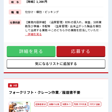
制服があるので、
【時給】1,200 円
給 与
毎日の服装の悩み解消♪
≪初めての仕事だけど自分にもできそう≫
仕分け・梱包・ピッキング
職 種
新しいことにチャレンジするのは不安だけど、
しっかり働く環境が整っています！
イチからスキルUP・ステップUP目指していきましょう！
【業務内容詳細】 〈品質管理〉材料の受入れ、検査、分析業
仕事内容
務及び準備・手配等 〈生産管理〉出来上がった製品を梱包
■職場の雰囲気
して出荷する業務 ⇒このどちらかの業務を担当していただき
派手すぎなければ多少のヘアカラーもOKなのはウレシイPoint☆
ます。【取扱製品情報】光学ガラス ■お仕事PR ≪1日1時間程
…詳細を見る
活気あふれる20代活躍中の職場です☆
の残業で収入アップ≫ 残業は月20時間未満で、 ほどよく稼げ
一息つける休憩スペースもあります！
ます♪ ≪週休2日制≫ 週末は家族や友人と一緒にプライベー
程よく残業あり！
ト満喫！ ≪モチベーションもUP≫ 派手過ぎなければ髪型や髪
詳細を見る
応募する
色自由♪ (規定有)≪機能的な制服アリ≫ 制服があるので、 毎
日の服装の悩み解消♪ ≪初めての仕事だけど自分にもできそ
う≫ 新しいことにチャレンジするのは不安だけど、 しっかり
働く環境が整っています！ イチからスキルUP・ステップUP
気になるリストに
追加する
目指していきましょう！ ■職場の雰囲気 派手すぎなければ多
少のヘアカラーもOKなのはウレシイPoint☆ 活気あふれる20
代活躍中の職場です☆ 一息つける休憩スペースもあります！
程よく残業あり！
派遣
フォークリフト・クレーン作業／履歴書不要
経験者歓迎
長期の仕事
制服あり
残業 20H未満
30代が活躍