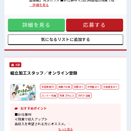
品情報】 光学ガラス ■お仕事PR ≪1日1時間程の残業で収入
休憩室でホッと一息リフレッシュ！
アップ≫ 残業は月20時間未満で、 ほどよく稼げます♪ ≪週休
…詳細を見る
持ち物が多いあなたにもぴったり☆
2日制≫ 週末は家族や友人と一緒にプライベート満喫！ 制服
ロッカー付き職場♪
があると毎日の服選びに悩まずOK♪ ≪未経験でも活躍できる
≫ 新しいことにチャレンジするのは不安だけど、 しっかり働
詳細を見る
応募する
く環境が整っています！ イチからスキルUP・ステップUP目
指していきましょう！ ≪様々なお仕事をご提案≫ 一人で悩ま
ず気軽に相談できる、 派遣のお仕事です！ ■職場の雰囲気
≪20代の方が多数活躍中の職場≫ 休憩室でホッと一息リフレ
気になるリストに
追加する
ッシュ！ 持ち物が多いあなたにもぴったり☆ ロッカー付き職
場♪
派遣
組立加工スタッフ／オンライン登録
未経験者OK
長期の仕事
制服あり
休憩室あり
社員食堂あり
ロッカー完備
残業 20H以上
30代が活躍
おすすめポイント
■お仕事PR
≪残業で収入アップ≫
高収入を希望される方にオススメ。
残業は月20時間以上あります♪
もっと見る