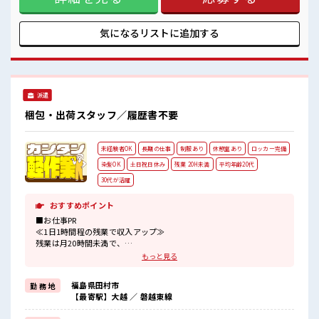
チャレンジするのは不安だけど、 しっかり働く環境が整って
います！ イチからスキルUP・ステップUP目指していきまし
ょう！ ≪収入アップを目指せる≫ 高時給だらけの派遣のお仕
気になるリストに
追加する
事です！ ■職場の雰囲気 20代の若い世代がたくさん活躍中の
活気ある職場！ しっかり休める休憩室あり！ オンオフの切替
もできちゃう！ 職場にはロッカー完備！ 私物の置きすぎには
注意が必要ですね★
派遣
梱包・出荷スタッフ／履歴書不要
未経験者OK
長期の仕事
制服あり
休憩室あり
ロッカー完備
染髪OK
土日祝日休み
残業 20H未満
平均年齢20代
30代が活躍
おすすめポイント
■お仕事PR
≪1日1時間程の残業で収入アップ≫
残業は月20時間未満で、
ほどよく稼げます♪
もっと見る
≪週休2日制≫
週末は家族や友人と一緒にプライベート満喫！
福島県田村市
勤 務 地
≪モチベーションもUP≫
【最寄駅】大越 ／ 磐越東線
派手過ぎなければ髪型や髪色自由♪
(規定有)≪機能的な制服アリ≫