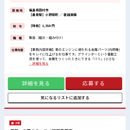
≪機能的な制服アリ≫
制服があるので、
福島県田村市
勤 務 地
毎日の服装の悩み解消♪
【最寄駅】小野新町 ／ 磐越東線
≪未経験の方も大カンゲイ≫
新しいことにチャレンジするのは不安だけど、
しっかり働く環境が整っています！
【時給】1,350 円
給 与
イチからスキルUP・ステップUP目指していきましょう！
≪様々なお仕事をご提案≫
製造（組立・組み付け）
職 種
一人で悩まず気軽に相談できる、
派遣のお仕事です！
【業務内容詳細】車のエンジンに使われる金属パーツ(内燃機)
仕事内容
■職場の雰囲気
をキレイに仕上げるお仕事です。グラインダーという電動工
休憩室で楽しくおしゃべり！
具を使って、金属をつくったときにできる「バリ」(小さな出
ストレス解消☆
っぱりやギザギザ)を削り取ります。金属のパーツが、しっか
…詳細を見る
持ち物が多いあなたにもぴったり☆
りキレイな形になるように仕上げる、いわば“最終チェック&
ロッカー付き職場♪
仕上げのプロ”の役目です。【取扱製品情報】内燃機 ■お仕事
残業が多めだからしっかり稼ぎたい方にもオススメ！
PR ≪残業で収入アップ≫ 高収入を希望される方にオススメ。
詳細を見る
応募する
残業は月20時間以上あります♪ ≪機能的な制服アリ≫ 制服が
あるので、 毎日の服装の悩み解消♪ ≪未経験の方も大カンゲ
イ≫ 新しいことにチャレンジするのは不安だけど、 しっかり
働く環境が整っています！ イチからスキルUP・ステップUP
気になるリストに
追加する
目指していきましょう！ ≪様々なお仕事をご提案≫ 一人で悩
まず気軽に相談できる、 派遣のお仕事です！ ■職場の雰囲気
休憩室で楽しくおしゃべり！ ストレス解消☆ 持ち物が多いあ
なたにもぴったり☆ ロッカー付き職場♪ 残業が多めだからし
っかり稼ぎたい方にもオススメ！
派遣