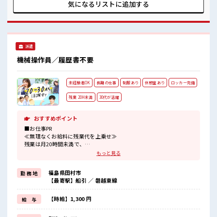
気になるリストに
追加する
派遣
機械操作員／履歴書不要
未経験者OK
長期の仕事
制服あり
休憩室あり
ロッカー完備
残業 20H未満
30代が活躍
おすすめポイント
■お仕事PR
≪無理なくお給料に残業代を上乗せ≫
残業は月20時間未満で、
ほどよく稼げます♪
もっと見る
制服があると毎日の服選びに悩まずOK♪
≪未経験OKの仕事≫
福島県田村市
勤 務 地
新しいことにチャレンジするのは不安だけど、
【最寄駅】船引 ／ 磐越東線
しっかり働く環境が整っています！
イチからスキルUP・ステップUP目指していきましょう！
≪様々なお仕事をご提案≫
【時給】1,300 円
給 与
一人で悩まず気軽に相談できる、
派遣のお仕事です！