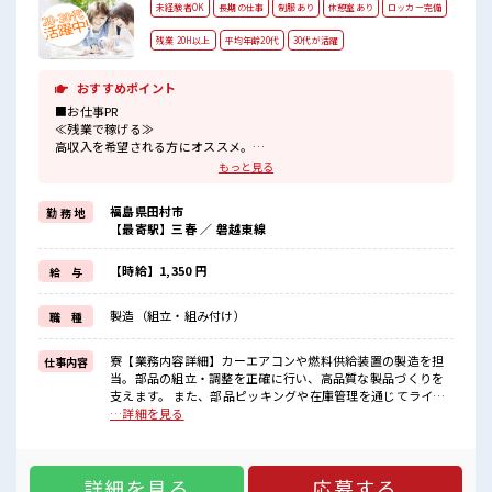
未経験者OK
長期の仕事
制服あり
休憩室あり
ロッカー完備
残業 20H以上
平均年齢20代
30代が活躍
おすすめポイント
■お仕事PR
≪残業で稼げる≫
高収入を希望される方にオススメ。
残業は月20時間以上あります♪
もっと見る
制服があると毎日の服選びに悩まずOK♪
≪未経験の方も大カンゲイ≫
福島県田村市
勤 務 地
新しいことにチャレンジするのは不安だけど、
【最寄駅】三春 ／ 磐越東線
しっかり働く環境が整っています！
イチからスキルUP・ステップUP目指していきましょう！
≪収入アップを目指せる≫
【時給】1,350 円
給 与
高時給だらけの派遣のお仕事です！
製造（組立・組み付け）
職 種
■職場の雰囲気
20代の若い世代がたくさん活躍中の活気ある職場！
しっかり休める休憩室あり！
寮【業務内容詳細】カーエアコンや燃料供給装置の製造を担
仕事内容
オンオフの切替もできちゃう！
当。部品の組立・調整を正確に行い、高品質な製品づくりを
職場にはロッカー完備！
支えます。 また、部品ピッキングや在庫管理を通じてライン
私物の置きすぎには注意が必要ですね★
へ供給し、生産の流れを円滑にします。【取扱製品情報】自
…詳細を見る
動車用熱機器製品やガソリンエンジン用燃料供給・噴射装置
■お仕事PR ≪残業で稼げる≫ 高収入を希望される方にオスス
メ。 残業は月20時間以上あります♪ 制服があると毎日の服選
詳細を見る
応募する
びに悩まずOK♪ ≪未経験の方も大カンゲイ≫ 新しいことに