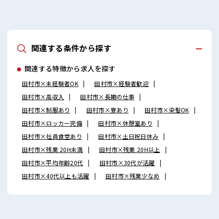
関連する条件から探す
関連する特徴から求人を探す
田村市×未経験者OK
田村市×経験者歓迎
田村市×高収入
田村市×長期の仕事
田村市×制服あり
田村市×寮あり
田村市×染髪OK
田村市×ロッカー完備
田村市×休憩室あり
田村市×社員食堂あり
田村市×土日祝日休み
田村市×残業 20H未満
田村市×残業 20H以上
田村市×平均年齢20代
田村市×30代が活躍
田村市×40代以上も活躍
田村市×残業少なめ