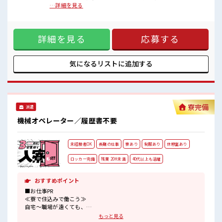
ロッカーあり！
ランクがあっても大丈夫♪ 経験はちょっとだけ…という方も
…詳細を見る
安心してお仕事に集中♪
OK！ ≪1日1時間程の残業で収入アップ≫ 残業は月20時間未
ホドよく残業があるのでホドよく働きたい方にオススメ！
満で、 ほどよく稼げます♪ ≪ラクラク制服アリ≫ 制服がある
ので、 毎日の服装の悩み解消♪ ≪様々なお仕事をご提案≫ 一
詳細を見る
応募する
人で悩まず気軽に相談できる、 派遣のお仕事です！ ■職場の
雰囲気 休憩時間にゆっくりできるスペース完備！ ロッカーあ
り！ 安心してお仕事に集中♪ ホドよく残業があるのでホドよ
く働きたい方にオススメ！
気になるリストに
追加する
寮完備
派遣
機械オペレーター／履歴書不要
未経験者OK
長期の仕事
寮あり
制服あり
休憩室あり
ロッカー完備
残業 20H未満
40代以上も活躍
おすすめポイント
■お仕事PR
≪寮で住込みで働こう≫
自宅～職場が遠くても、
興味があれば安心して応募できちゃう！
もっと見る