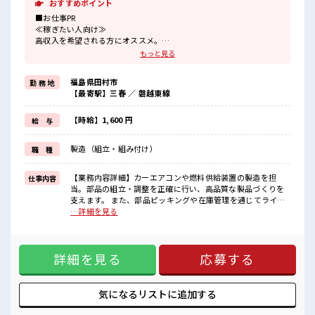
おすすめポイント
■お仕事PR
≪稼ぎたい人向け≫
高収入を希望される方にオススメ。
残業は月20時間以上あります♪
もっと見る
≪機能的な制服アリ≫
制服があるので、
福島県田村市
勤 務 地
毎日の服装の悩み解消♪
【最寄駅】三春 ／ 磐越東線
≪未経験でも活躍できる≫
新しいことにチャレンジするのは不安だけど、
しっかり働く環境が整っています！
【時給】1,600 円
給 与
イチからスキルUP・ステップUP目指していきましょう！
≪様々なお仕事をご提案≫
製造（組立・組み付け）
職 種
一人で悩まず気軽に相談できる、
派遣のお仕事です！
【業務内容詳細】カーエアコンや燃料供給装置の製造を担
仕事内容
■職場の雰囲気
当。部品の組立・調整を正確に行い、高品質な製品づくりを
20代の若い世代がたくさん活躍中の活気ある職場！
支えます。 また、部品ピッキングや在庫管理を通じてライン
休憩室で楽しくランチ♪
へ供給し、生産の流れを円滑にします。【取扱製品情報】自
…詳細を見る
時間があれば昼寝もしちゃおう！
動車用熱機器製品やガソリンエンジン用燃料供給・噴射装置
持ち物が多いあなたにもぴったり☆
■お仕事PR ≪稼ぎたい人向け≫ 高収入を希望される方にオス
ロッカー付き職場♪
スメ。 残業は月20時間以上あります♪ ≪機能的な制服アリ≫
詳細を見る
応募する
制服があるので、 毎日の服装の悩み解消♪ ≪未経験でも活躍
できる≫ 新しいことにチャレンジするのは不安だけど、 しっ
かり働く環境が整っています！ イチからスキルUP・ステップ
UP目指していきましょう！ ≪様々なお仕事をご提案≫ 一人で
気になるリストに
追加する
悩まず気軽に相談できる、 派遣のお仕事です！ ■職場の雰囲
気 20代の若い世代がたくさん活躍中の活気ある職場！ 休憩室