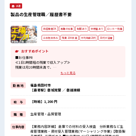
派遣
製品の生産管理職／履歴書不要
未経験者OK
長期の仕事
制服あり
休憩室あり
ロッカー完備
土日祝日休み
残業 20H未満
平均年齢20代
30代が活躍
おすすめポイント
■お仕事PR
≪1日1時間程の残業で収入アップ≫
残業は月20時間未満で、
ほどよく稼げます♪
もっと見る
≪週休2日制≫
週末は家族や友人と一緒にプライベート満喫！
福島県田村市
勤 務 地
制服があると毎日の服選びに悩まずOK♪
【最寄駅】磐城常葉 ／ 磐越東線
≪未経験でも活躍できる≫
新しいことにチャレンジするのは不安だけど、
しっかり働く環境が整っています！
【時給】1,200 円
給 与
イチからスキルUP・ステップUP目指していきましょう！
≪様々なお仕事をご提案≫
生産管理・品質管理
職 種
一人で悩まず気軽に相談できる、
派遣のお仕事です！
【業務内容詳細】 倉庫での材料の受入検査 分析業務など生
仕事内容
■職場の雰囲気
産管理業務・資材受入管理業務(マーシャリング作業)【取扱製
≪20代の方が多数活躍中の職場≫