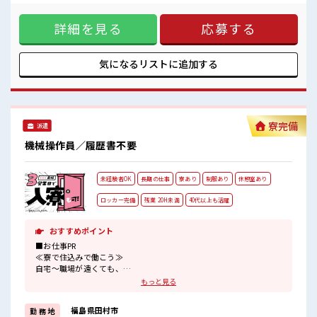
ホドよく残業があるのでホドよく働きたい方にオススメ！
満で、 ほどよく稼げます♪ ≪ラクラク制服アリ≫ 制服がある
ので、 毎日の服装の悩み解消♪ ≪様々なお仕事をご提案≫ 一
詳細を見る
応募する
人で悩まず気軽に相談できる、 派遣のお仕事です！ ■職場の
雰囲気 休憩時間にゆっくりできるスペース完備！ ロッカーあ
り！ 安心してお仕事に集中♪ ホドよく残業があるのでホドよ
く働きたい方にオススメ！
気になるリストに
追加する
寮完備
派遣
機械操作員／履歴書不要
未経験者OK
長期の仕事
寮あり
制服あり
休憩室あり
ロッカー完備
残業 20H未満
40代以上も活躍
おすすめポイント
■お仕事PR
≪寮で住込みで働こう≫
自宅～職場が遠くても、
興味があれば安心して応募できちゃう！
もっと見る
自分で部屋を借りるより安く住めちゃうかも？
≪適度な残業でお給料UP≫
福島県田村市
勤 務 地
残業は月20時間未満で、