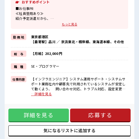
おすすめポイント
■お仕事PR
≪社員登用あり≫
紹介予定派遣だから、
自分に職場が合うかお試しできるのがウレシイPoint☆
もっと見る
≪ちょっとの残業で収入アップ≫
残業は月20時間未満で、
東京都港区
勤 務 地
ほどよく稼げます♪
【最寄駅】品川 ／ 京浜東北・根岸線、東海道本線、その他
≪完全週休二日制≫
週末は家族や友人と一緒にプライベート満喫！
≪未経験OKの仕事≫
【月給】202,000 円
給 与
新しいことにチャレンジするのは不安だけど、
しっかり働く環境が整っています！
SE・プログラマー
職 種
イチからスキルUP・ステップUP目指していきましょう！
■職場の雰囲気
【インフラエンジニア】システム運用サポート・システムサ
仕事内容
休憩室でホッと一息リフレッシュ！
ポート業務社内や顧客先で利用されているシステムが安定し
ロッカーあり！
て動くよう、 問い合わせ対応、トラブル対応、設定変更、
安心してお仕事に集中♪
定期的な確認作業などを行います。セキュリティ強化に向け
…詳細を見る
程よく残業あり！
たシステム再設計・構築 セキュリティリスクを低減するた
ウレシイ土日祝休み！
め、 システム構成の見直しや再設計、対策の導入を行いま
「しっかり働いてしっかり休む！
す。 例として、医療システムや病院の情報システム(情シス)
」って大事ですよね！
詳細を見る
応募する
など、 高い安全性が求められる環境での対応が含まれま
す。 ■お仕事PR ≪社員登用あり≫ 紹介予定派遣だから、 自
分に職場が合うかお試しできるのがウレシイPoint☆ ≪ちょっ
との残業で収入アップ≫ 残業は月20時間未満で、 ほどよく稼
気になるリストに
追加する
げます♪ ≪完全週休二日制≫ 週末は家族や友人と一緒にプラ
イベート満喫！ ≪未経験OKの仕事≫ 新しいことにチャレン