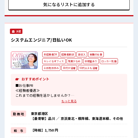
憩室でホッと一息リフレッシュ！ ロッカーあり！ 安心してお
気になるリストに
追加する
仕事に集中♪ ホドよく残業があるのでホドよく働きたい方に
オススメ！ 高収入もバッチリ目指せますよ！
派遣
システムエンジニア/日払いOK
未経験者OK
経験者歓迎
高収入
長期の仕事
キレイなオフィス
残業少なめ
休憩室あり
ロッカー完備
土日祝日休み
30代が活躍
50代以上も活躍
おすすめポイント
■お仕事PR
≪経験者優遇≫
これまでの経験を活かしませんか？
ブランクがあっても大丈夫♪
もっと見る
経験はちょっとだけ…という方もOK！
≪無理なく働ける≫
東京都港区
勤 務 地
場合によってはお願いすることもありますが、
【最寄駅】品川 ／ 京浜東北・根岸線、東海道本線、その他
残業はほとんどナシ！
≪週休2日制≫
週末は家族や友人と一緒にプライベート満喫！
【時給】1,750 円
給 与
≪様々なお仕事をご提案≫