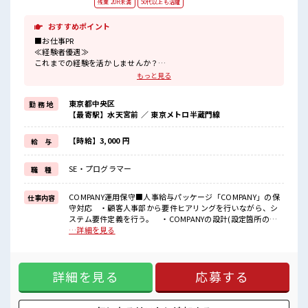
残業 20H未満
50代以上も活躍
おすすめポイント
■お仕事PR
≪経験者優遇≫
これまでの経験を活かしませんか？
ブランクがあっても大丈夫♪
もっと見る
経験はちょっとだけ…という方もOK！
≪ちょっとの残業で収入アップ≫
東京都中央区
勤 務 地
残業は月20時間未満で、
【最寄駅】水天宮前 ／ 東京メトロ半蔵門線
ほどよく稼げます♪
≪週休2日制≫
週末は家族や友人と一緒にプライベート満喫！
【時給】3,000 円
給 与
≪髪型自由≫
基本的に髪色自由で明るすぎたり奇抜でなければOKです！
SE・プログラマー
職 種
(規定有)≪自分に向いている仕事が探せる≫
困った事などがあれば、
担当がしっかりサポートします！
COMPANY運用保守■人事給与パッケージ「COMPANY」の保
仕事内容
守対応 ・顧客人事部から要件ヒアリングを行いながら、シ
■職場の雰囲気
ステム要件定義を行う。 ・COMPANYの設計(設定箇所の洗
明るすぎたり奇抜過ぎなければヘアカラーOK！
い出しや、設定内容の決定)を行う。 ・COMPANYでの設定
…詳細を見る
休憩室完備でランチや休憩も充実しそう♪
作業、テスト作業、本番移行を行う。 ・顧客からの問合せ
職場にはロッカー完備！
調査対応 ■お仕事PR ≪経験者優遇≫ これまでの経験を活かし
私物の置きすぎには注意が必要ですね★
ませんか？ ブランクがあっても大丈夫♪ 経験はちょっとだ
程よく残業あり！
詳細を見る
応募する
け…という方もOK！ ≪ちょっとの残業で収入アップ≫ 残業
は月20時間未満で、 ほどよく稼げます♪ ≪週休2日制≫ 週末
は家族や友人と一緒にプライベート満喫！ ≪髪型自由≫ 基本
的に髪色自由で明るすぎたり奇抜でなければOKです！ (規定