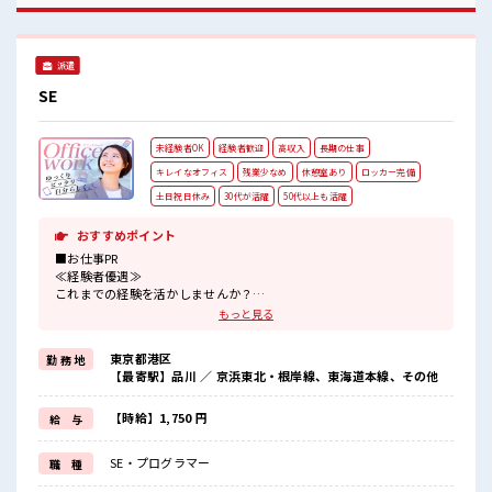
ジするのは不安だけど、 しっかり働く環境が整っています！
イチからスキルUP・ステップUP目指していきましょう！ ■
職場の雰囲気 休憩室でホッと一息リフレッシュ！ ロッカーあ
派遣
り！ 安心してお仕事に集中♪ 程よく残業あり！ ウレシイ土日
祝休み！ 「しっかり働いてしっかり休む！ 」って大事ですよ
SE
ね！
未経験者OK
経験者歓迎
高収入
長期の仕事
キレイなオフィス
残業少なめ
休憩室あり
ロッカー完備
土日祝日休み
30代が活躍
50代以上も活躍
おすすめポイント
■お仕事PR
≪経験者優遇≫
これまでの経験を活かしませんか？
ブランクがあっても大丈夫♪
もっと見る
経験はちょっとだけ…という方もOK！
≪自分の時間も大切≫
東京都港区
勤 務 地
残業はほとんどナシ！
【最寄駅】品川 ／ 京浜東北・根岸線、東海道本線、その他
場合によってはお願いすることもあります♪
≪完全週休二日制≫
週末は家族や友人と一緒にプライベート満喫！
【時給】1,750 円
給 与
≪収入アップを目指せる≫
高時給だらけの派遣のお仕事です！
SE・プログラマー
職 種
■職場の雰囲気