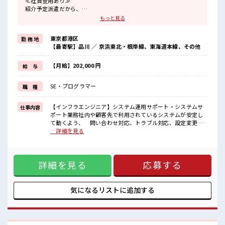
≪社員登用あり≫
紹介予定派遣だから、
自分に職場が合うかお試しできるのがウレシイPoint☆
もっと見る
≪ちょっとの残業で収入アップ≫
残業は月20時間未満で、
東京都港区
勤 務 地
ほどよく稼げます♪
【最寄駅】品川 ／ 京浜東北・根岸線、東海道本線、その他
≪完全週休二日制≫
週末は家族や友人と一緒にプライベート満喫！
≪未経験OKの仕事≫
【月給】202,000 円
給 与
新しいことにチャレンジするのは不安だけど、
しっかり働く環境が整っています！
SE・プログラマー
職 種
イチからスキルUP・ステップUP目指していきましょう！
■職場の雰囲気
【インフラエンジニア】システム運用サポート・システムサ
仕事内容
休憩室でホッと一息リフレッシュ！
ポート業務社内や顧客先で利用されているシステムが安定し
ロッカーあり！
て動くよう、 問い合わせ対応、トラブル対応、設定変更、
安心してお仕事に集中♪
定期的な確認作業などを行います。セキュリティ強化に向け
…詳細を見る
程よく残業あり！
たシステム再設計・構築 セキュリティリスクを低減するた
ウレシイ土日祝休み！
め、 システム構成の見直しや再設計、対策の導入を行いま
「しっかり働いてしっかり休む！
す。 例として、医療システムや病院の情報システム(情シス)
」って大事ですよね！
詳細を見る
応募する
など、 高い安全性が求められる環境での対応が含まれま
す。 ■お仕事PR ≪社員登用あり≫ 紹介予定派遣だから、 自
分に職場が合うかお試しできるのがウレシイPoint☆ ≪ちょっ
との残業で収入アップ≫ 残業は月20時間未満で、 ほどよく稼
気になるリストに
追加する
げます♪ ≪完全週休二日制≫ 週末は家族や友人と一緒にプラ
イベート満喫！ ≪未経験OKの仕事≫ 新しいことにチャレン
ジするのは不安だけど、 しっかり働く環境が整っています！
イチからスキルUP・ステップUP目指していきましょう！ ■