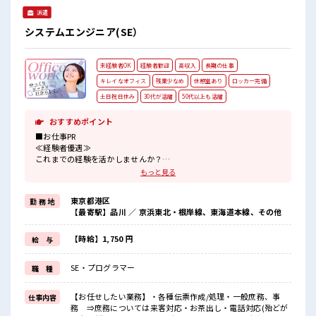
職場の雰囲気 休憩室でホッと一息リフレッシュ！ ロッカーあ
派遣
り！ 安心してお仕事に集中♪ 程よく残業あり！ ウレシイ土日
祝休み！ 「しっかり働いてしっかり休む！ 」って大事ですよ
システムエンジニア(SE）
ね！
未経験者OK
経験者歓迎
高収入
長期の仕事
キレイなオフィス
残業少なめ
休憩室あり
ロッカー完備
土日祝日休み
30代が活躍
50代以上も活躍
おすすめポイント
■お仕事PR
≪経験者優遇≫
これまでの経験を活かしませんか？
ブランクがあっても大丈夫♪
もっと見る
経験はちょっとだけ…という方もOK！
≪自分の時間も大切≫
東京都港区
勤 務 地
残業はほとんどナシ！
【最寄駅】品川 ／ 京浜東北・根岸線、東海道本線、その他
場合によってはお願いすることもあります♪
≪完全週休二日制≫
週末は家族や友人と一緒にプライベート満喫！
【時給】1,750 円
給 与
≪収入アップを目指せる≫
高時給だらけの派遣のお仕事です！
SE・プログラマー
職 種
■職場の雰囲気
一息つける休憩スペースもあります！
【お任せしたい業務】・各種伝票作成/処理・一般庶務、事
仕事内容
持ち物が多いあなたにもぴったり☆
務 ⇒庶務については来客対応・お茶出し・電話対応(殆どが