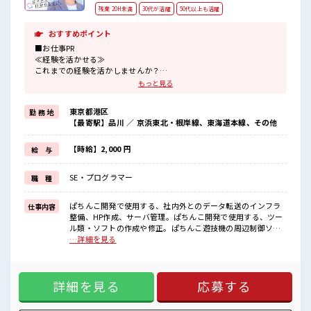
残業 20H未満
30代が活躍
50代以上も活躍
おすすめポイント
■お仕事PR
≪経験を活かせる≫
これまでの経験を活かしませんか？
ブランクがあっても大丈夫♪
もっと見る
経験はちょっとだけ…という方もOK！
≪1日1時間程の残業で収入アップ≫
東京都港区
勤 務 地
残業は月20時間未満で、
【最寄駅】品川 ／ 京浜東北・根岸線、東海道本線、その他
ほどよく稼げます♪
≪週休2日制≫
週末は家族や友人と一緒にプライベート満喫！
【時給】2,000 円
給 与
≪自分に向いている仕事が探せる≫
困った事などがあれば、
SE・プログラマー
職 種
担当がしっかりサポートします！
■職場の雰囲気
ぱちんこ開発で使用する、社内外とのデータ転送のインフラ
仕事内容
休憩室でホッと一息リフレッシュ！
整備、HP作成、サーバ管理。ぱちんこ開発で使用する、ツー
ロッカーあり！
ル類・ソフトの作成や修正。ぱちんこ遊技機の周辺制御ソフ
安心してお仕事に集中♪
トのベースプログラムの開発。 ■お仕事PR ≪経験を活かせる
…詳細を見る
ホドよく残業があるのでホドよく働きたい方にオススメ！
≫ これまでの経験を活かしませんか？ ブランクがあっても大
高収入もバッチリ目指せますよ！
丈夫♪ 経験はちょっとだけ…という方もOK！ ≪1日1時間程
の残業で収入アップ≫ 残業は月20時間未満で、 ほどよく稼げ
詳細を見る
応募する
ます♪ ≪週休2日制≫ 週末は家族や友人と一緒にプライベー
ト満喫！ ≪自分に向いている仕事が探せる≫ 困った事などが
あれば、 担当がしっかりサポートします！ ■職場の雰囲気 休