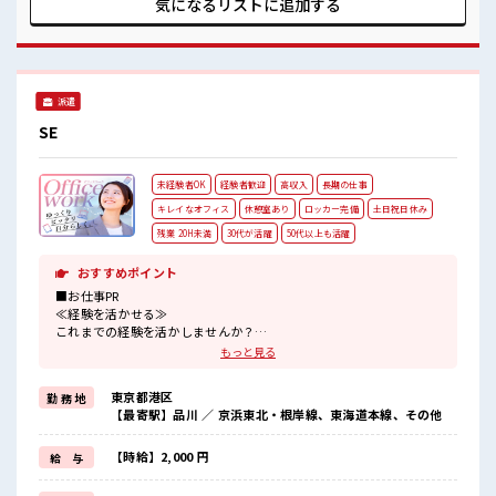
気になるリストに
追加する
有)≪自分に向いている仕事が探せる≫ 困った事などがあれ
ば、 担当がしっかりサポートします！ ■職場の雰囲気 明るす
ぎたり奇抜過ぎなければヘアカラーOK！ 休憩室完備でランチ
や休憩も充実しそう♪ 職場にはロッカー完備！ 私物の置きす
ぎには注意が必要ですね★ 程よく残業あり！
派遣
SE
未経験者OK
経験者歓迎
高収入
長期の仕事
キレイなオフィス
休憩室あり
ロッカー完備
土日祝日休み
残業 20H未満
30代が活躍
50代以上も活躍
おすすめポイント
■お仕事PR
≪経験を活かせる≫
これまでの経験を活かしませんか？
ブランクがあっても大丈夫♪
もっと見る
経験はちょっとだけ…という方もOK！
≪1日1時間程の残業で収入アップ≫
東京都港区
勤 務 地
残業は月20時間未満で、
【最寄駅】品川 ／ 京浜東北・根岸線、東海道本線、その他
ほどよく稼げます♪
≪完全週休二日制≫
週末は家族や友人と一緒にプライベート満喫！
【時給】2,000 円
給 与
≪収入アップを目指せる≫
高時給だらけの派遣のお仕事です！