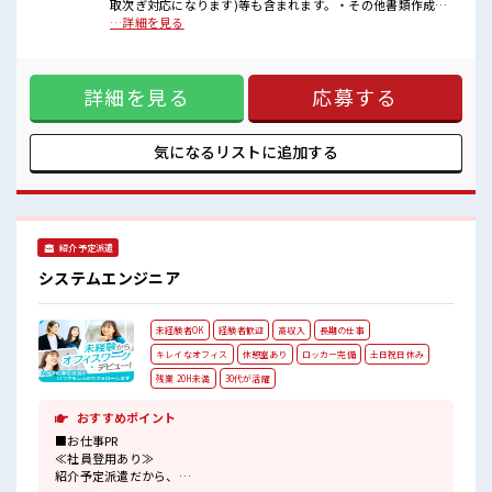
ロッカー付き職場♪
取次ぎ対応になります)等も含まれます。・その他書類作成、
残業は少なめ！
整理等※はじめて行う業務はお教えしますのでご安心くださ
…詳細を見る
たまに残業するくらいなら…という方、
い。 ■お仕事PR ≪経験者優遇≫ これまでの経験を活かしませ
応募お待ちしております！
んか？ ブランクがあっても大丈夫♪ 経験はちょっとだけ…と
いう方もOK！ ≪自分の時間も大切≫ 残業はほとんどナシ！
詳細を見る
応募する
場合によってはお願いすることもあります♪ ≪完全週休二日
制≫ 週末は家族や友人と一緒にプライベート満喫！ ≪収入ア
ップを目指せる≫ 高時給だらけの派遣のお仕事です！ ■職場
の雰囲気 一息つける休憩スペースもあります！ 持ち物が多い
気になるリストに
追加する
あなたにもぴったり☆ ロッカー付き職場♪ 残業は少なめ！ た
まに残業するくらいなら…という方、 応募お待ちしておりま
す！
紹介予定派遣
システムエンジニア
未経験者OK
経験者歓迎
高収入
長期の仕事
キレイなオフィス
休憩室あり
ロッカー完備
土日祝日休み
残業 20H未満
30代が活躍
おすすめポイント
■お仕事PR
≪社員登用あり≫
紹介予定派遣だから、