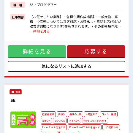
一人で悩まず気軽に相談できる、
SE・プログラマー
職 種
派遣のお仕事です！
■職場の雰囲気
【お任せしたい業務】・各種伝票作成/処理・一般庶務、事
仕事内容
しっかり休める休憩室あり！
務 ⇒庶務については来客対応・お茶出し・電話対応(殆どが
オンオフの切替もできちゃう！
取次ぎ対応になります)等も含まれます。・その他書類作成、
持ち物が多いあなたにもぴったり☆
整理等※はじめて行う業務はお教えしますのでご安心くださ
…詳細を見る
ロッカー付き職場♪
い。 ■お仕事PR ≪経験者優遇≫ これまでの経験を活かしませ
残業はほとんどなし！
んか？ ブランクがあっても大丈夫♪ 経験はちょっとだけ…と
プライベートも謳歌できる☆
いう方もOK！ ≪無理なく働ける≫ 場合によってはお願いす
詳細を見る
応募する
ることもありますが、 残業はほとんどナシ！ ≪週休2日制≫
週末は家族や友人と一緒にプライベート満喫！ ≪様々なお仕
事をご提案≫ 一人で悩まず気軽に相談できる、 派遣のお仕事
です！ ■職場の雰囲気 しっかり休める休憩室あり！ オンオフ
気になるリストに
追加する
の切替もできちゃう！ 持ち物が多いあなたにもぴったり☆ ロ
ッカー付き職場♪ 残業はほとんどなし！ プライベートも謳歌
できる☆
派遣
SE
経験者歓迎
高収入
長期の仕事
休憩室あり
ロッカー完備
染髪OK
ピアスOK
ネイルOK
Wordスキルを活かす
Excelスキルを活かす
PowerPointスキルを活かす
土日祝日休み