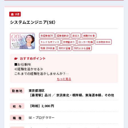
ぎたり奇抜過ぎなければヘアカラーOK！ 休憩室完備でランチ
や休憩も充実しそう♪ 職場にはロッカー完備！ 私物の置きす
ぎには注意が必要ですね★ 程よく残業あり！
派遣
システムエンジニア(SE）
未経験者OK
経験者歓迎
高収入
長期の仕事
キレイなオフィス
休憩室あり
ロッカー完備
土日祝日休み
残業 20H未満
30代が活躍
50代以上も活躍
おすすめポイント
■お仕事PR
≪経験を活かせる≫
これまでの経験を活かしませんか？
ブランクがあっても大丈夫♪
もっと見る
経験はちょっとだけ…という方もOK！
≪1日1時間程の残業で収入アップ≫
東京都港区
勤 務 地
残業は月20時間未満で、
【最寄駅】品川 ／ 京浜東北・根岸線、東海道本線、その他
ほどよく稼げます♪
≪完全週休二日制≫
週末は家族や友人と一緒にプライベート満喫！
【時給】2,000 円
給 与
≪収入アップを目指せる≫
高時給だらけの派遣のお仕事です！
SE・プログラマー
職 種
■職場の雰囲気