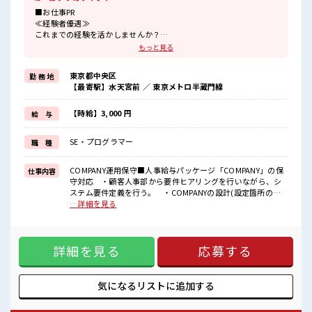
■お仕事PR
≪経験者優遇≫
これまでの経験を活かしませんか？
ブランクがあっても大丈夫♪
もっと見る
経験はちょっとだけ…という方もOK！
≪ちょっとの残業で収入アップ≫
東京都中央区
勤 務 地
残業は月20時間未満で、
【最寄駅】水天宮前 ／ 東京メトロ半蔵門線
ほどよく稼げます♪
≪週休2日制≫
週末は家族や友人と一緒にプライベート満喫！
【時給】3,000 円
給 与
≪髪型自由≫
基本的に髪色自由で明るすぎたり奇抜でなければOKです！
SE・プログラマー
職 種
(規定有)≪自分に向いている仕事が探せる≫
困った事などがあれば、
担当がしっかりサポートします！
COMPANY運用保守■人事給与パッケージ「COMPANY」の保
仕事内容
守対応 ・顧客人事部から要件ヒアリングを行いながら、シ
■職場の雰囲気
ステム要件定義を行う。 ・COMPANYの設計(設定箇所の洗
明るすぎたり奇抜過ぎなければヘアカラーOK！
い出しや、設定内容の決定)を行う。 ・COMPANYでの設定
…詳細を見る
休憩室完備でランチや休憩も充実しそう♪
作業、テスト作業、本番移行を行う。 ・顧客からの問合せ
職場にはロッカー完備！
調査対応 ■お仕事PR ≪経験者優遇≫ これまでの経験を活かし
私物の置きすぎには注意が必要ですね★
ませんか？ ブランクがあっても大丈夫♪ 経験はちょっとだ
程よく残業あり！
詳細を見る
応募する
け…という方もOK！ ≪ちょっとの残業で収入アップ≫ 残業
は月20時間未満で、 ほどよく稼げます♪ ≪週休2日制≫ 週末
は家族や友人と一緒にプライベート満喫！ ≪髪型自由≫ 基本
的に髪色自由で明るすぎたり奇抜でなければOKです！ (規定
気になるリストに
追加する
有)≪自分に向いている仕事が探せる≫ 困った事などがあれ
ば、 担当がしっかりサポートします！ ■職場の雰囲気 明るす