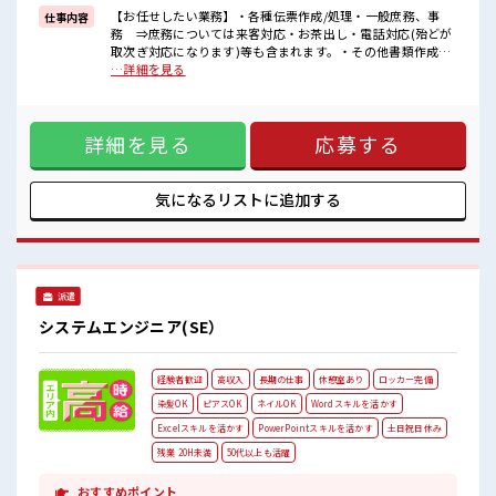
一息つける休憩スペースもあります！
【お任せしたい業務】・各種伝票作成/処理・一般庶務、事
仕事内容
持ち物が多いあなたにもぴったり☆
務 ⇒庶務については来客対応・お茶出し・電話対応(殆どが
ロッカー付き職場♪
取次ぎ対応になります)等も含まれます。・その他書類作成、
残業は少なめ！
整理等※はじめて行う業務はお教えしますのでご安心くださ
…詳細を見る
たまに残業するくらいなら…という方、
い。 ■お仕事PR ≪経験者優遇≫ これまでの経験を活かしませ
応募お待ちしております！
んか？ ブランクがあっても大丈夫♪ 経験はちょっとだけ…と
いう方もOK！ ≪自分の時間も大切≫ 残業はほとんどナシ！
詳細を見る
応募する
場合によってはお願いすることもあります♪ ≪完全週休二日
制≫ 週末は家族や友人と一緒にプライベート満喫！ ≪収入ア
ップを目指せる≫ 高時給だらけの派遣のお仕事です！ ■職場
の雰囲気 一息つける休憩スペースもあります！ 持ち物が多い
気になるリストに
追加する
あなたにもぴったり☆ ロッカー付き職場♪ 残業は少なめ！ た
まに残業するくらいなら…という方、 応募お待ちしておりま
す！
派遣
システムエンジニア(SE）
経験者歓迎
高収入
長期の仕事
休憩室あり
ロッカー完備
染髪OK
ピアスOK
ネイルOK
Wordスキルを活かす
Excelスキルを活かす
PowerPointスキルを活かす
土日祝日休み
残業 20H未満
50代以上も活躍
おすすめポイント