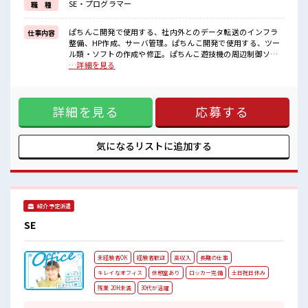
SE・プログラマー
職 種
■職場の雰囲気
しっかり休める休憩室あり！
ぱちんこ開発で使用する、社内外とのデータ転送のインフラ
仕事内容
オンオフの切替もできちゃう！
整備、HP作成、サーバ管理。ぱちんこ開発で使用する、ツー
ロッカーあり！
ル類・ソフトの作成や修正。ぱちんこ遊技機の周辺制御ソフ
安心してお仕事に集中♪
トのベースプログラムの開発。 ■お仕事PR ≪経験を活かせる
…詳細を見る
程よく残業あり！
≫ これまでの経験を活かしませんか？ ブランクがあっても大
高収入もバッチリ目指せますよ！
丈夫♪ 経験はちょっとだけ…という方もOK！ ≪1日1時間程
の残業で収入アップ≫ 残業は月20時間未満で、 ほどよく稼げ
詳細を見る
応募する
ます♪ ≪完全週休二日制≫ 週末は家族や友人と一緒にプライ
ベート満喫！ ≪収入アップを目指せる≫ 高時給だらけの派遣
のお仕事です！ ■職場の雰囲気 しっかり休める休憩室あり！
オンオフの切替もできちゃう！ ロッカーあり！ 安心してお仕
気になるリストに
追加する
事に集中♪ 程よく残業あり！ 高収入もバッチリ目指せます
よ！
紹介予定派遣
SE
未経験者OK
経験者歓迎
高収入
長期の仕事
キレイなオフィス
休憩室あり
ロッカー完備
土日祝日休み
残業 20H未満
30代が活躍