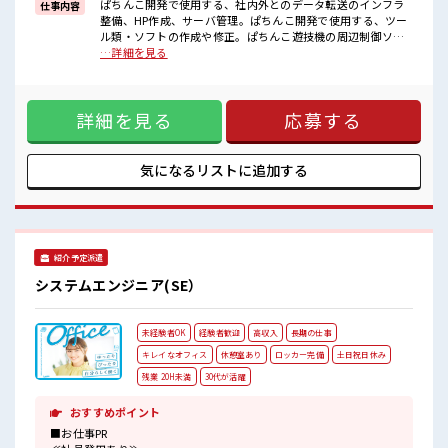
しっかり休める休憩室あり！
ぱちんこ開発で使用する、社内外とのデータ転送のインフラ
仕事内容
オンオフの切替もできちゃう！
整備、HP作成、サーバ管理。ぱちんこ開発で使用する、ツー
ロッカーあり！
ル類・ソフトの作成や修正。ぱちんこ遊技機の周辺制御ソフ
安心してお仕事に集中♪
トのベースプログラムの開発。 ■お仕事PR ≪経験を活かせる
…詳細を見る
程よく残業あり！
≫ これまでの経験を活かしませんか？ ブランクがあっても大
高収入もバッチリ目指せますよ！
丈夫♪ 経験はちょっとだけ…という方もOK！ ≪1日1時間程
の残業で収入アップ≫ 残業は月20時間未満で、 ほどよく稼げ
詳細を見る
応募する
ます♪ ≪完全週休二日制≫ 週末は家族や友人と一緒にプライ
ベート満喫！ ≪収入アップを目指せる≫ 高時給だらけの派遣
のお仕事です！ ■職場の雰囲気 しっかり休める休憩室あり！
オンオフの切替もできちゃう！ ロッカーあり！ 安心してお仕
気になるリストに
追加する
事に集中♪ 程よく残業あり！ 高収入もバッチリ目指せます
よ！
紹介予定派遣
システムエンジニア(SE）
未経験者OK
経験者歓迎
高収入
長期の仕事
キレイなオフィス
休憩室あり
ロッカー完備
土日祝日休み
残業 20H未満
30代が活躍
おすすめポイント
■お仕事PR