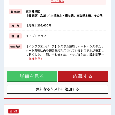
自分に職場が合うかお試しできるのがウレシイPoint☆
もっと見る
≪ちょっとの残業で収入アップ≫
残業は月20時間未満で、
東京都港区
勤 務 地
ほどよく稼げます♪
【最寄駅】品川 ／ 京浜東北・根岸線、東海道本線、その他
≪完全週休二日制≫
週末は家族や友人と一緒にプライベート満喫！
≪未経験OKの仕事≫
【月給】202,000 円
給 与
新しいことにチャレンジするのは不安だけど、
しっかり働く環境が整っています！
SE・プログラマー
職 種
イチからスキルUP・ステップUP目指していきましょう！
■職場の雰囲気
【インフラエンジニア】システム運用サポート・システムサ
仕事内容
休憩室でホッと一息リフレッシュ！
ポート業務社内や顧客先で利用されているシステムが安定し
ロッカーあり！
て動くよう、 問い合わせ対応、トラブル対応、設定変更、
安心してお仕事に集中♪
定期的な確認作業などを行います。セキュリティ強化に向け
…詳細を見る
程よく残業あり！
たシステム再設計・構築 セキュリティリスクを低減するた
ウレシイ土日祝休み！
め、 システム構成の見直しや再設計、対策の導入を行いま
「しっかり働いてしっかり休む！
す。 例として、医療システムや病院の情報システム(情シス)
」って大事ですよね！
詳細を見る
応募する
など、 高い安全性が求められる環境での対応が含まれま
す。 ■お仕事PR ≪社員登用あり≫ 紹介予定派遣だから、 自
分に職場が合うかお試しできるのがウレシイPoint☆ ≪ちょっ
との残業で収入アップ≫ 残業は月20時間未満で、 ほどよく稼
気になるリストに
追加する
げます♪ ≪完全週休二日制≫ 週末は家族や友人と一緒にプラ
イベート満喫！ ≪未経験OKの仕事≫ 新しいことにチャレン
ジするのは不安だけど、 しっかり働く環境が整っています！
イチからスキルUP・ステップUP目指していきましょう！ ■
職場の雰囲気 休憩室でホッと一息リフレッシュ！ ロッカーあ
派遣
り！ 安心してお仕事に集中♪ 程よく残業あり！ ウレシイ土日