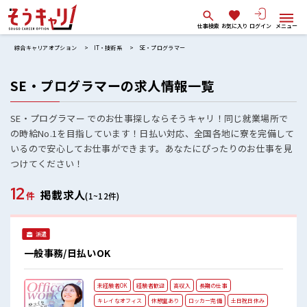
仕事検索
お気に入り
ログイン
メニュー
綜合キャリアオプション
IT・技術系
SE・プログラマー
SE・プログラマーの求人情報一覧
SE・プログラマー でのお仕事探しならそうキャリ！同じ就業場所で
の時給No.1を目指しています！日払い対応、全国各地に寮を完備して
いるので安心してお仕事ができます。あなたにぴったりのお仕事を見
つけてください！
12
掲載求人
件
(1~12件)
派遣
一般事務/日払いOK
未経験者OK
経験者歓迎
高収入
長期の仕事
キレイなオフィス
休憩室あり
ロッカー完備
土日祝日休み