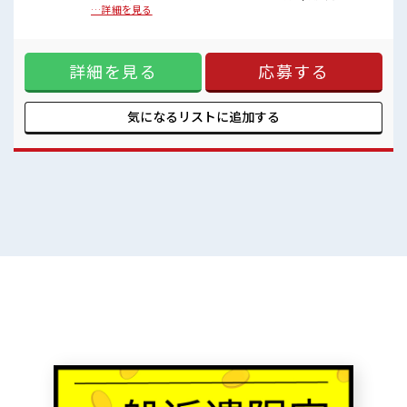
明るすぎたり奇抜過ぎなければヘアカラーOK！
い出しや、設定内容の決定)を行う。 ・COMPANYでの設定
…詳細を見る
休憩室完備でランチや休憩も充実しそう♪
作業、テスト作業、本番移行を行う。 ・顧客からの問合せ
職場にはロッカー完備！
調査対応 ■お仕事PR ≪経験者優遇≫ これまでの経験を活かし
私物の置きすぎには注意が必要ですね★
ませんか？ ブランクがあっても大丈夫♪ 経験はちょっとだ
程よく残業あり！
詳細を見る
応募する
け…という方もOK！ ≪ちょっとの残業で収入アップ≫ 残業
は月20時間未満で、 ほどよく稼げます♪ ≪週休2日制≫ 週末
は家族や友人と一緒にプライベート満喫！ ≪髪型自由≫ 基本
的に髪色自由で明るすぎたり奇抜でなければOKです！ (規定
気になるリストに
追加する
有)≪自分に向いている仕事が探せる≫ 困った事などがあれ
ば、 担当がしっかりサポートします！ ■職場の雰囲気 明るす
ぎたり奇抜過ぎなければヘアカラーOK！ 休憩室完備でランチ
や休憩も充実しそう♪ 職場にはロッカー完備！ 私物の置きす
ぎには注意が必要ですね★ 程よく残業あり！