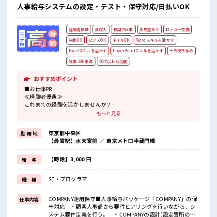
祝休み！ 「しっかり働いてしっかり休む！ 」って大事ですよ
人事給与システムの設定・テスト・保守対応/日払いOK
ね！
経験者歓迎
高収入
長期の仕事
休憩室あり
ロッカー完備
染髪OK
ピアスOK
ネイルOK
Wordスキルを活かす
Excelスキルを活かす
PowerPointスキルを活かす
土日祝日休み
残業 20H未満
50代以上も活躍
おすすめポイント
■お仕事PR
≪経験者優遇≫
これまでの経験を活かしませんか？
ブランクがあっても大丈夫♪
もっと見る
経験はちょっとだけ…という方もOK！
≪ちょっとの残業で収入アップ≫
東京都中央区
勤 務 地
残業は月20時間未満で、
【最寄駅】水天宮前 ／ 東京メトロ半蔵門線
ほどよく稼げます♪
≪週休2日制≫
週末は家族や友人と一緒にプライベート満喫！
【時給】3,000 円
給 与
≪髪型自由≫
基本的に髪色自由で明るすぎたり奇抜でなければOKです！
SE・プログラマー
職 種
(規定有)≪自分に向いている仕事が探せる≫
困った事などがあれば、
担当がしっかりサポートします！
COMPANY運用保守■人事給与パッケージ「COMPANY」の保
仕事内容
守対応 ・顧客人事部から要件ヒアリングを行いながら、シ
■職場の雰囲気
ステム要件定義を行う。 ・COMPANYの設計(設定箇所の洗