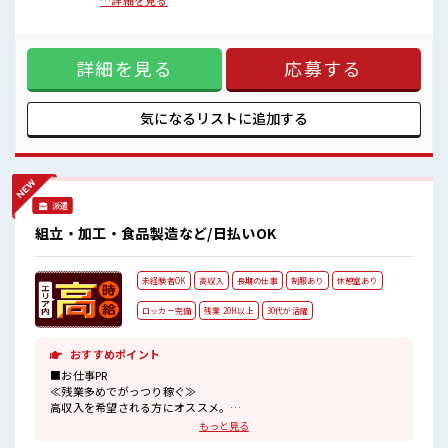
残業は月20時間以上あります♪ ≪土日祝休のお仕事≫ 家族や
…詳細を見る
持ち物が多いあなたにもぴったり☆
友人と一緒にプライベート満喫！ ≪ラクラク制服アリ≫ 制服
ロッカー付き職場♪
があるので、 毎日の服装の悩み解消♪ ≪未経験の方も大カン
残業が多めだからしっかり稼ぎたい方にもオススメ！
ゲイ≫ 新しいことにチャレンジするのは不安だけど、 しっか
詳細を見る
応募する
り働く環境が整っています！ イチからスキルUP・ステップ
UP目指していきましょう！ ≪収入アップを目指せる≫ 高時給
だらけの派遣のお仕事です！ ■職場の雰囲気 休憩室完備でラ
ンチや休憩も充実しそう♪ 持ち物が多いあなたにもぴったり
気になるリストに
追加する
☆ ロッカー付き職場♪ 残業が多めだからしっかり稼ぎたい方
にもオススメ！
派遣
組立・加工・食品製造など/日払いOK
未経験者OK
高収入
長期の仕事
制服あり
休憩室あり
ロッカー完備
残業 20H以上
30代が活躍
おすすめポイント
■お仕事PR
≪残業多めでがっつり稼ぐ≫
高収入を希望される方にオススメ。
残業は月20時間以上あります♪
もっと見る
≪動きやすい制服アリ≫