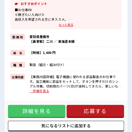
おすすめポイント
■お仕事PR
≪稼ぎたい人向け≫
高収入を希望される方にオススメ。
残業は月20時間以上あります♪
もっと見る
≪髪型自由≫
基本的に髪色自由で明るすぎたり奇抜でなければOKです！
愛知県豊橋市
勤 務 地
(規定有)≪ラクラク制服アリ≫
【最寄駅】二川 ／ 東海道本線
制服があるので、
毎日の服装の悩み解消♪
≪未経験OKの仕事≫
【時給】1,600 円
給 与
新しいことにチャレンジするのは不安だけど、
しっかり働く環境が整っています！
製造（組立・組み付け）
職 種
イチからスキルUP・ステップUP目指していきましょう！
≪自分に向いている仕事が探せる≫
困った事などがあれば、
【業務内容詳細】電子機器に使われる部品製造のお仕事で
仕事内容
担当がしっかりサポートします！
す。加工機械に部品をセットして、ボタンを押すだけのシン
プル作業。切削用のパーツ(刃)が消耗してきたら、新しいもの
■職場の雰囲気
に交換したり、数値を少し調整して加工【取扱製品情報】自
…詳細を見る
『少人数』だからコミュニケーションも取りやすい？
動車やスマートフォン、コンピューターに必要な装置部品 ■
髪型・髪色自由♪
お仕事PR ≪稼ぎたい人向け≫ 高収入を希望される方にオスス
派手過ぎなければOKだから、
メ。 残業は月20時間以上あります♪ ≪髪型自由≫ 基本的に髪
モチベーションもUP！
詳細を見る
応募する
色自由で明るすぎたり奇抜でなければOKです！ (規定有)≪ラ
休憩室で楽しくおしゃべり！
クラク制服アリ≫ 制服があるので、 毎日の服装の悩み解消♪
ストレス解消☆
≪未経験OKの仕事≫ 新しいことにチャレンジするのは不安だ
けど、 しっかり働く環境が整っています！ イチからスキル
気になるリストに
追加する
UP・ステップUP目指していきましょう！ ≪自分に向いてい