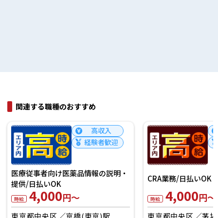
関連する職種のおすすめ
高収入
経験者歓迎
医療従事者向け医薬品情報の説明・
CRA業務/日払いOK
提供/日払いOK
4,000
4,000
円～
円～
時給
時給
東京都中央区
京橋(東京)駅
東京都中央区
茅場