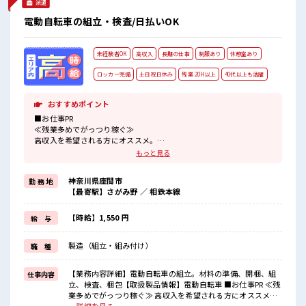
派遣
電動自転車の組立・検査/日払いOK
未経験者OK
高収入
長期の仕事
制服あり
休憩室あり
ロッカー完備
土日祝日休み
残業 20H以上
40代以上も活躍
おすすめポイント
■お仕事PR
≪残業多めでがっつり稼ぐ≫
高収入を希望される方にオススメ。
残業は月20時間以上あります♪
もっと見る
≪土日祝休のお仕事≫
家族や友人と一緒にプライベート満喫！
神奈川県座間市
勤 務 地
≪ラクラク制服アリ≫
【最寄駅】さがみ野 ／ 相鉄本線
制服があるので、
毎日の服装の悩み解消♪
≪未経験の方も大カンゲイ≫
【時給】1,550 円
給 与
新しいことにチャレンジするのは不安だけど、
しっかり働く環境が整っています！
製造（組立・組み付け）
職 種
イチからスキルUP・ステップUP目指していきましょう！
≪収入アップを目指せる≫
高時給だらけの派遣のお仕事です！
【業務内容詳細】電動自転車の組立。材料の準備、開梱、組
仕事内容
立、検査、梱包【取扱製品情報】電動自転車 ■お仕事PR ≪残
■職場の雰囲気
業多めでがっつり稼ぐ≫ 高収入を希望される方にオススメ。
休憩室完備でランチや休憩も充実しそう♪