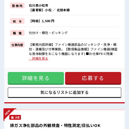
制服があるので、
石川県小松市
勤 務 地
毎日の服装の悩み解消♪
【最寄駅】小松 ／ 北陸本線
≪未経験でも活躍できる≫
新しいことにチャレンジするのは不安だけど、
しっかり働く環境が整っています！
【時給】1,500 円
給 与
イチからスキルUP・ステップUP目指していきましょう！
≪自分に合った期間で働ける≫
仕分け・梱包・ピッキング
職 種
福利厚生が整った派遣のお仕事です！
■職場の雰囲気
【業務内容詳細】ファイン機器部品のピッキング・洗浄・梱
仕事内容
休憩室で楽しくおしゃべり！
包・運搬及び付帯業務。【取扱製品情報】ファイン機器(精密
ストレス解消☆
な液体制御をおこなう機器になります) ■お仕事PR ≪残業多
職場にはロッカー完備！
めでがっつり稼ぐ≫ 高収入を希望される方にオススメ。 残業
…詳細を見る
私物の置きすぎには注意が必要ですね★
は月20時間以上あります♪ ≪動きやすい制服アリ≫ 制服があ
残業がしっかりあるお仕事！
るので、 毎日の服装の悩み解消♪ ≪未経験でも活躍できる≫
高収入もバッチリ目指せますよ！
新しいことにチャレンジするのは不安だけど、 しっかり働く
詳細を見る
応募する
環境が整っています！ イチからスキルUP・ステップUP目指
していきましょう！ ≪自分に合った期間で働ける≫ 福利厚生
が整った派遣のお仕事です！ ■職場の雰囲気 休憩室で楽しく
おしゃべり！ ストレス解消☆ 職場にはロッカー完備！ 私物の
気になるリストに
追加する
置きすぎには注意が必要ですね★ 残業がしっかりあるお仕
事！ 高収入もバッチリ目指せますよ！
派遣
排ガス浄化部品の外観検査・特性測定/日払いOK