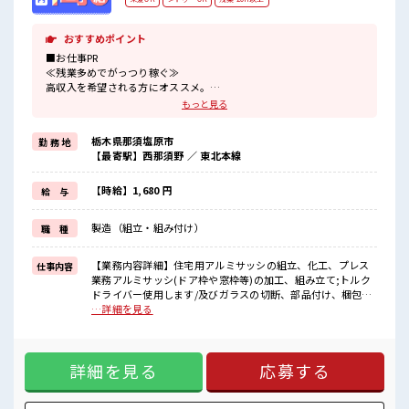
おすすめポイント
■お仕事PR
≪残業多めでがっつり稼ぐ≫
高収入を希望される方にオススメ。
残業は月20時間以上あります♪
もっと見る
≪髪色自由で自分らしく働く≫
明るすぎたり奇抜でなければ基本的に自由！
栃木県那須塩原市
勤 務 地
(規定有)≪未経験の方も大カンゲイ≫
【最寄駅】西那須野 ／ 東北本線
新しいことにチャレンジするのは不安だけど、
しっかり働く環境が整っています！
イチからスキルUP・ステップUP目指していきましょう！
【時給】1,680 円
給 与
≪自分に合った期間で働ける≫
福利厚生が整った派遣のお仕事です！
製造（組立・組み付け）
職 種
■職場の雰囲気
明るすぎたり奇抜過ぎなければヘアカラーOK！
【業務内容詳細】住宅用アルミサッシの組立、化工、プレス
仕事内容
休憩室で楽しくランチ♪
業務アルミサッシ(ドア枠や窓枠等)の加工、組み立て;トルク
時間があれば昼寝もしちゃおう！
ドライバー使用します/及びガラスの切断、部品付け、梱包、
ロッカーあり！
その他付随する業務50～60kgの製品を2人で持つ事がありま
…詳細を見る
安心してお仕事に集中♪
す。【重量】平均8kg MAX10kg【座り立ち】立ち作業【ラ
残業多め！
インorセル】セル作業【取扱製品詳細】アルミサッシ ■お仕
稼ぎたい方は必見！
事PR ≪残業多めでがっつり稼ぐ≫ 高収入を希望される方にオ
詳細を見る
応募する
ススメ。 残業は月20時間以上あります♪ ≪髪色自由で自分ら
しく働く≫ 明るすぎたり奇抜でなければ基本的に自由！ (規
定有)≪未経験の方も大カンゲイ≫ 新しいことにチャレンジす