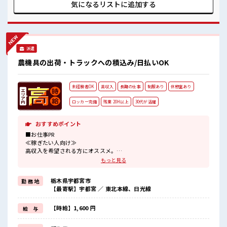
るのは不安だけど、 しっかり働く環境が整っています！ イチ
気になるリストに
追加する
からスキルUP・ステップUP目指していきましょう！ ≪自分
に合った期間で働ける≫ 福利厚生が整った派遣のお仕事で
す！ ■職場の雰囲気 明るすぎたり奇抜過ぎなければヘアカラ
ーOK！ 休憩室で楽しくランチ♪ 時間があれば昼寝もしちゃ
おう！ ロッカーあり！ 安心してお仕事に集中♪ 残業多め！
派遣
稼ぎたい方は必見！
農機具の出荷・トラックへの積込み/日払いOK
未経験者OK
高収入
長期の仕事
制服あり
休憩室あり
ロッカー完備
残業 20H以上
30代が活躍
おすすめポイント
■お仕事PR
≪稼ぎたい人向け≫
高収入を希望される方にオススメ。
残業は月20時間以上あります♪
もっと見る
制服があると毎日の服選びに悩まずOK♪
≪未経験OKの仕事≫
栃木県宇都宮市
勤 務 地
新しいことにチャレンジするのは不安だけど、
【最寄駅】宇都宮 ／ 東北本線、日光線
しっかり働く環境が整っています！
イチからスキルUP・ステップUP目指していきましょう！
≪自分に向いている仕事が探せる≫
【時給】1,600 円
給 与
困った事などがあれば、
担当がしっかりサポートします！