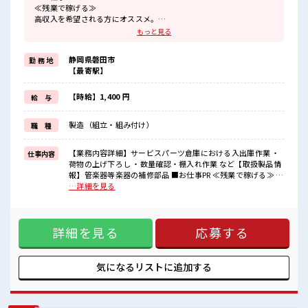
≪残業で稼げる≫
高収入を希望される方にオススメ。
残業は月20時間以上あります♪
もっと見る
≪完全週休二日制≫
週末は家族や友人と一緒にプライベート満喫！
静岡県磐田市
勤 務 地
≪ヘアカラーOKで自由な雰囲気の職場≫
【最寄駅】
明るすぎたり奇抜でなければ基本的に自由！
(規定有)制服があると毎日の服選びに悩まずOK♪
≪未経験OKの仕事≫
【時給】1,400 円
給 与
新しいことにチャレンジするのは不安だけど、
しっかり働く環境が整っています！
製造（組立・組み付け）
職 種
イチからスキルUP・ステップUP目指していきましょう！
■職場の雰囲気
【業務内容詳細】サービスパーツ倉庫における入出庫作業 ・
仕事内容
少人数の職場だから一緒に働く仲間との距離もグッと近い！
荷物の上げ下ろし ・数量確認・棚入れ作業 など【取扱製品情
キバツ過ぎなければ髪色・髪型は自由！
報】管楽器等楽器の補修部品 ■お仕事PR ≪残業で稼げる≫ 高
あなたの個性を大事にできます♪
収入を希望される方にオススメ。 残業は月20時間以上ありま
…詳細を見る
す♪ ≪完全週休二日制≫ 週末は家族や友人と一緒にプライベ
ート満喫！ ≪ヘアカラーOKで自由な雰囲気の職場≫ 明るす
ぎたり奇抜でなければ基本的に自由！ (規定有)制服があると
詳細を見る
応募する
毎日の服選びに悩まずOK♪ ≪未経験OKの仕事≫ 新しいこと
にチャレンジするのは不安だけど、 しっかり働く環境が整っ
ています！ イチからスキルUP・ステップUP目指していきま
しょう！ ■職場の雰囲気 少人数の職場だから一緒に働く仲間
気になるリストに
追加する
との距離もグッと近い！ キバツ過ぎなければ髪色・髪型は自
由！ あなたの個性を大事にできます♪