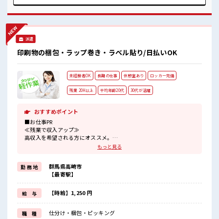
でも活躍できる≫ 新しいことにチャレンジするのは不安だけ
ど、 しっかり働く環境が整っています！ イチからスキルUP・
ステップUP目指していきましょう！ ■職場の雰囲気 女性が多
い職場ですが男女は問いません！ 応募お待ちしております！
髪型にこだわりのあるアナタは必見！ 髪型自由な職場！ 仕事
派遣
の合間の息抜きは休憩室で♪
印刷物の梱包・ラップ巻き・ラベル貼り/日払いOK
未経験者OK
長期の仕事
休憩室あり
ロッカー完備
残業 20H以上
平均年齢20代
30代が活躍
おすすめポイント
■お仕事PR
≪残業で収入アップ≫
高収入を希望される方にオススメ。
残業は月20時間以上あります♪
もっと見る
≪未経験の方も大カンゲイ≫
新しいことにチャレンジするのは不安だけど、
群馬県高崎市
勤 務 地
しっかり働く環境が整っています！
【最寄駅】
イチからスキルUP・ステップUP目指していきましょう！
≪収入アップを目指せる≫
高時給だらけの派遣のお仕事です！
【時給】1,250 円
給 与
■職場の雰囲気
仕分け・梱包・ピッキング
職 種
活気あふれる20代活躍中の職場です☆