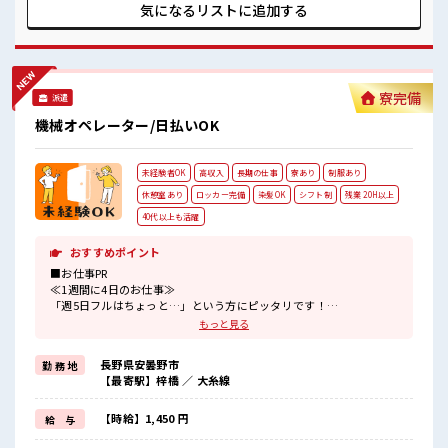
しくランチ♪ 時間があれば昼寝もしちゃおう！ ロッカーあ
気になるリストに
追加する
り！ 安心してお仕事に集中♪ 高収入もバッチリ目指せます
よ！
寮完備
派遣
機械オペレーター/日払いOK
未経験者OK
高収入
長期の仕事
寮あり
制服あり
休憩室あり
ロッカー完備
染髪OK
シフト制
残業 20H以上
40代以上も活躍
おすすめポイント
■お仕事PR
≪1週間に4日のお仕事≫
「週5日フルはちょっと…」という方にピッタリです！
≪寮完備≫
もっと見る
県外の方はもちろん、
通勤にはちょっと遠い…という県内の方もOK！
長野県安曇野市
勤 務 地
出勤日は寮住まい、
【最寄駅】梓橋 ／ 大糸線
休日は自宅でゆっくり、
なんて働き方もできます！
≪残業多めでがっつり稼ぐ≫
【時給】1,450 円
給 与
高収入を希望される方にオススメ。