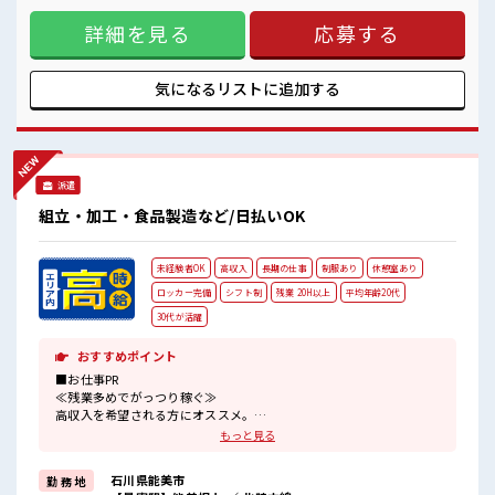
ランクがあっても大丈夫♪ 経験はちょっとだけ…という方も
詳細を見る
応募する
OK！ ≪残業で稼げる≫ 高収入を希望される方にオススメ。
残業は月20時間以上あります♪ 制服があると毎日の服選びに
悩まずOK♪ ≪収入アップを目指せる≫ 高時給だらけの派遣
のお仕事です！ ■職場の雰囲気 20代活躍中のフレッシュな職
気になるリストに
追加する
場です☆ しっかり休める休憩室あり！ オンオフの切替もでき
ちゃう！ 持ち物が多いあなたにもぴったり☆ ロッカー付き職
場♪
派遣
組立・加工・食品製造など/日払いOK
未経験者OK
高収入
長期の仕事
制服あり
休憩室あり
ロッカー完備
シフト制
残業 20H以上
平均年齢20代
30代が活躍
おすすめポイント
■お仕事PR
≪残業多めでがっつり稼ぐ≫
高収入を希望される方にオススメ。
残業は月20時間以上あります♪
もっと見る
≪動きやすい制服アリ≫
制服があるので、
石川県能美市
勤 務 地
毎日の服装の悩み解消♪