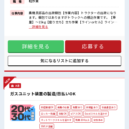
軽作業
職 種
■職場の雰囲気
休憩室で自分タイム！
農機具部品の出荷梱包【作業内容】トラクターの出荷になり
仕事内容
のんびりスマホチェック♪
ます。梱包ではありますがトラックへの積込作業です。【重
職場にはロッカー完備！
量】～15kg【座り立ち】立ち作業【ラインorセル】ライン作
私物の置きすぎには注意が必要ですね★
業ではありません ■お仕事PR ≪稼ぎたい人向け≫ 高収入を希
…詳細を見る
残業が多めだからしっかり稼ぎたい方にもオススメ！
望される方にオススメ。 残業は月20時間以上あります♪ 制服
があると毎日の服選びに悩まずOK♪ ≪未経験OKの仕事≫ 新
しいことにチャレンジするのは不安だけど、 しっかり働く環
詳細を見る
応募する
境が整っています！ イチからスキルUP・ステップUP目指し
ていきましょう！ ≪自分に向いている仕事が探せる≫ 困った
事などがあれば、 担当がしっかりサポートします！ ■職場の
雰囲気 休憩室で自分タイム！ のんびりスマホチェック♪ 職場
気になるリストに
追加する
にはロッカー完備！ 私物の置きすぎには注意が必要ですね★
残業が多めだからしっかり稼ぎたい方にもオススメ！
派遣
ガスユニット装置の製造/日払いOK
未経験者OK
長期の仕事
制服あり
休憩室あり
社員食堂あり
ロッカー完備
染髪OK
ピアスOK
Excelスキルを活かす
ネットワークスキルを活かす
残業 20H以上
女性多め
30代が活躍