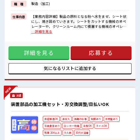
残業は月20時間以上あります♪
製造（加工)
職 種
≪髪型自由≫
基本的に髪色自由で明るすぎたり奇抜でなければOKです！
(規定有)≪動きやすい制服アリ≫
【業務内容詳細】製品の原料となる粉へ水をまぜ、シート状
仕事内容
制服があるので、
にし、焼き固めていきます。シートをカットする機械のオペ
毎日の服装の悩み解消♪
レーターや、クリーンルーム内にて積層する機械のオペレー
ターを行っていただきます。【取扱製品情報】電子機器向け
…詳細を見る
■職場の雰囲気
のノイズ除去製品 ※寮アリのお仕事！一人暮らしスタートに
髪型にこだわりのあるアナタは必見！
もピッタリ♪ ■お仕事PR ≪1週間に4日のお仕事≫ 「週5日フ
髪型自由な職場！
ルはちょっと…」という方にピッタリです！ ≪寮完備≫ 県外
休憩室で楽しくおしゃべり！
詳細を見る
応募する
の方はもちろん、 通勤にはちょっと遠い…という県内の方も
ストレス解消☆
OK！ 出勤日は寮住まい、 休日は自宅でゆっくり、 なんて働
持ち物が多いあなたにもぴったり☆
き方もできます！ ≪残業多めでがっつり稼ぐ≫ 高収入を希望
ロッカー付き職場♪
される方にオススメ。 残業は月20時間以上あります♪ ≪髪型
気になるリストに
追加する
自由≫ 基本的に髪色自由で明るすぎたり奇抜でなければOKで
す！ (規定有)≪動きやすい制服アリ≫ 制服があるので、 毎日
の服装の悩み解消♪ ■職場の雰囲気 髪型にこだわりのあるア
ナタは必見！ 髪型自由な職場！ 休憩室で楽しくおしゃべり！
ストレス解消☆ 持ち物が多いあなたにもぴったり☆ ロッカー
派遣
付き職場♪
装置部品の加工機セット・刃交換調整/日払いOK
未経験者OK
高収入
長期の仕事
制服あり
休憩室あり
社員食堂あり
ロッカー完備
染髪OK
ネイルOK
残業 20H以上
少人数
30代が活躍