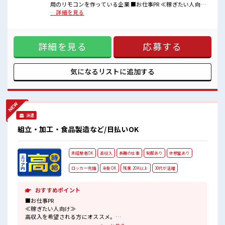
ロッカーあり！
用のリモコンを作っている企業 ■お仕事PR ≪稼ぎたい人向け
安心してお仕事に集中♪
≫ 高収入を希望される方にオススメ。 残業は月20時間以上あ
…詳細を見る
残業多め！
ります♪ 制服があると毎日の服選びに悩まずOK♪ ≪未経験
稼ぎたい方は必見！
OKの仕事≫ 新しいことにチャレンジするのは不安だけど、
しっかり働く環境が整っています！ イチからスキルUP・ステ
詳細を見る
応募する
ップUP目指していきましょう！ ≪自分に向いている仕事が探
せる≫ 困った事などがあれば、 担当がしっかりサポートしま
す！ ■職場の雰囲気 20代活躍中のフレッシュな職場です☆ 一
息つける休憩スペースもあります！ ロッカーあり！ 安心して
気になるリストに
追加する
お仕事に集中♪ 残業多め！ 稼ぎたい方は必見！
派遣
組立・加工・食品製造など/日払いOK
未経験者OK
高収入
長期の仕事
制服あり
休憩室あり
ロッカー完備
染髪OK
残業 20H以上
30代が活躍
おすすめポイント
■お仕事PR
≪稼ぎたい人向け≫
高収入を希望される方にオススメ。
残業は月20時間以上あります♪