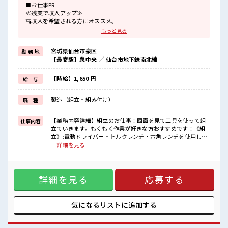
■お仕事PR
≪残業で収入アップ≫
高収入を希望される方にオススメ。
残業は月20時間以上あります♪
もっと見る
≪週休2日制≫
週末は家族や友人と一緒にプライベート満喫！
宮城県仙台市泉区
勤 務 地
制服があると毎日の服選びに悩まずOK♪
【最寄駅】泉中央 ／ 仙台市地下鉄南北線
≪初めての仕事だけど自分にもできそう≫
新しいことにチャレンジするのは不安だけど、
しっかり働く環境が整っています！
【時給】1,650 円
給 与
イチからスキルUP・ステップUP目指していきましょう！
≪自分に合った期間で働ける≫
製造（組立・組み付け）
職 種
福利厚生が整った派遣のお仕事です！
■職場の雰囲気
【業務内容詳細】組立のお仕事！図面を見て工具を使って組
仕事内容
休憩室でホッと一息リフレッシュ！
立ていきます。もくもく作業が好きな方おすすめです！《組
持ち物が多いあなたにもぴったり☆
立》:電動ドライバー・トルクレンチ・六角レンチを使用して
ロッカー付き職場♪
ネジ締め、配線、部材取付等《部材加工》:装置部材のカッテ
…詳細を見る
残業が多めだからしっかり稼ぎたい方にもオススメ！
ィング【取扱製品情報】半導体製造装置 ■お仕事PR ≪残業で
高収入もバッチリ目指せますよ！
収入アップ≫ 高収入を希望される方にオススメ。 残業は月20
時間以上あります♪ ≪週休2日制≫ 週末は家族や友人と一緒
詳細を見る
応募する
にプライベート満喫！ 制服があると毎日の服選びに悩まず
OK♪ ≪初めての仕事だけど自分にもできそう≫ 新しいこと
にチャレンジするのは不安だけど、 しっかり働く環境が整っ
ています！ イチからスキルUP・ステップUP目指していきま
気になるリストに
追加する
しょう！ ≪自分に合った期間で働ける≫ 福利厚生が整った派
遣のお仕事です！ ■職場の雰囲気 休憩室でホッと一息リフレ
ッシュ！ 持ち物が多いあなたにもぴったり☆ ロッカー付き職