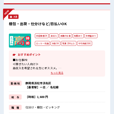
る仕事が探せる≫ 困った事などがあれば、 担当がしっかりサ
ポートします！ ■職場の雰囲気 『少人数』だからコミュニケ
ーションも取りやすい？ 髪型・髪色自由♪ 派手過ぎなければ
OKだから、 モチベーションもUP！ 休憩室で楽しくおしゃべ
派遣
り！ ストレス解消☆
梱包・出荷・仕分けなど/日払いOK
未経験者OK
高収入
長期の仕事
制服あり
休憩室あり
ロッカー完備
染髪OK
残業 20H以上
平均年齢20代
おすすめポイント
■お仕事PR
≪稼ぎたい人向け≫
高収入を希望される方にオススメ。
残業は月20時間以上あります♪
もっと見る
≪髪色自由で自分らしく働く≫
明るすぎたり奇抜でなければ基本的に自由！
静岡県浜松市浜名区
勤 務 地
(規定有)制服があると毎日の服選びに悩まずOK♪
【最寄駅】一志 ／ 名松線
≪未経験OKの仕事≫
新しいことにチャレンジするのは不安だけど、
しっかり働く環境が整っています！
【時給】1,600 円
給 与
イチからスキルUP・ステップUP目指していきましょう！
≪自分に合った期間で働ける≫
仕分け・梱包・ピッキング
職 種
福利厚生が整った派遣のお仕事です！