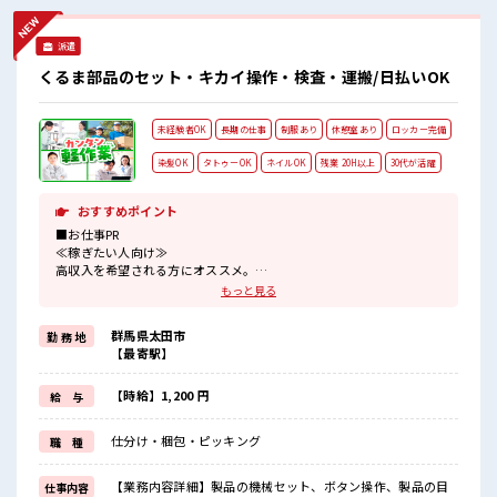
場♪ 残業が多めだからしっかり稼ぎたい方にもオススメ！ 高
収入もバッチリ目指せますよ！
派遣
くるま部品のセット・キカイ操作・検査・運搬/日払いOK
未経験者OK
長期の仕事
制服あり
休憩室あり
ロッカー完備
染髪OK
タトゥーOK
ネイルOK
残業 20H以上
30代が活躍
おすすめポイント
■お仕事PR
≪稼ぎたい人向け≫
高収入を希望される方にオススメ。
残業は月20時間以上あります♪
もっと見る
≪モチベーションもUP≫
派手過ぎなければ髪型や髪色自由♪
群馬県太田市
勤 務 地
(規定有)≪ラクラク制服アリ≫
【最寄駅】
制服があるので、
毎日の服装の悩み解消♪
≪未経験の方も大カンゲイ≫
【時給】1,200 円
給 与
新しいことにチャレンジするのは不安だけど、
しっかり働く環境が整っています！
仕分け・梱包・ピッキング
職 種
イチからスキルUP・ステップUP目指していきましょう！
≪自分に合った期間で働ける≫
福利厚生が整った派遣のお仕事です！
【業務内容詳細】製品の機械セット、ボタン操作、製品の目
仕事内容