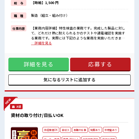
しっかり働く環境が整っています！
【時給】1,500 円
給 与
イチからスキルUP・ステップUP目指していきましょう！
≪収入アップを目指せる≫
製造（組立・組み付け）
職 種
高時給だらけの派遣のお仕事です！
■職場の雰囲気
【業務内容詳細】特性検査の業務です。完成した製品に対し
仕事内容
20代の若い世代がたくさん活躍中の活気ある職場！
て、どれだけ熱に耐えられるかのテストや通電確認を実施す
一息つける休憩スペースもあります！
る業務です。実際には下記のような業務を実施いただきま
職場にはロッカー完備！
す。・製品が乗っているパレットを機械にセット・機械への
…詳細を見る
私物の置きすぎには注意が必要ですね★
一部入力業務・パレットの取り出し・PCへの結果入力【取扱
製品情報】自動車、デバイス向け電子部品 ■お仕事PR ≪稼ぎ
たい人向け≫ 高収入を希望される方にオススメ。 残業は月20
詳細を見る
応募する
時間以上あります♪ ≪機能的な制服アリ≫ 制服があるので、
毎日の服装の悩み解消♪ ≪未経験OKの仕事≫ 新しいことに
チャレンジするのは不安だけど、 しっかり働く環境が整って
います！ イチからスキルUP・ステップUP目指していきまし
気になるリストに
追加する
ょう！ ≪収入アップを目指せる≫ 高時給だらけの派遣のお仕
事です！ ■職場の雰囲気 20代の若い世代がたくさん活躍中の
活気ある職場！ 一息つける休憩スペースもあります！ 職場に
はロッカー完備！ 私物の置きすぎには注意が必要ですね★
派遣
資材の取り付け/日払いOK
未経験者OK
高収入
長期の仕事
制服あり
休憩室あり