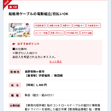
派遣
船舶用ケーブルの電動組立/日払いOK
未経験者OK
長期の仕事
制服あり
休憩室あり
社員食堂あり
ロッカー完備
残業 20H以上
平均年齢20代
30代が活躍
おすすめポイント
■お仕事PR
≪稼ぎたい人向け≫
高収入を希望される方にオススメ。
残業は月20時間以上あります♪
もっと見る
制服があると毎日の服選びに悩まずOK♪
≪未経験OKの仕事≫
長野県駒ヶ根市
勤 務 地
新しいことにチャレンジするのは不安だけど、
【最寄駅】伊那福岡 ／ 飯田線
しっかり働く環境が整っています！
イチからスキルUP・ステップUP目指していきましょう！
≪自分に向いている仕事が探せる≫
【時給】1,400 円
給 与
困った事などがあれば、
担当がしっかりサポートします！
製造（組立・組み付け）
職 種
■職場の雰囲気
20代活躍中のフレッシュな職場です☆
【業務内容詳細】船のコントロールケーブルの組付け業務電
仕事内容
一息つける休憩スペースもあります！
動ドライバーを使用した組立作業【取扱製品情報】船・建機