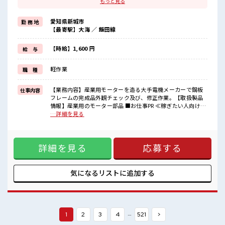
もっと見る
≪髪型自由≫
基本的に髪色自由で明るすぎたり奇抜でなければOKです！
愛知県新城市
勤 務 地
(規定有)≪ラクラク制服アリ≫
【最寄駅】大海 ／ 飯田線
制服があるので、
毎日の服装の悩み解消♪
≪未経験OKの仕事≫
【時給】1,600 円
給 与
新しいことにチャレンジするのは不安だけど、
しっかり働く環境が整っています！
軽作業
職 種
イチからスキルUP・ステップUP目指していきましょう！
≪自分に合った期間で働ける≫
福利厚生が整った派遣のお仕事です！
【業務内容】産業用モーターを造る大手電機メーカーで鋼板
仕事内容
フレームの完成品外観チェック及び、修正作業。【取扱製品
■職場の雰囲気
情報】産業用のモーター部品 ■お仕事PR ≪稼ぎたい人向け≫
キバツ過ぎなければ髪色・髪型は自由！
高収入を希望される方にオススメ。 残業は月20時間以上あり
…詳細を見る
あなたの個性を大事にできます♪
ます♪ ≪髪型自由≫ 基本的に髪色自由で明るすぎたり奇抜で
休憩時間にゆっくりできるスペース完備！
なければOKです！ (規定有)≪ラクラク制服アリ≫ 制服がある
持ち物が多いあなたにもぴったり☆
ので、 毎日の服装の悩み解消♪ ≪未経験OKの仕事≫ 新しい
ロッカー付き職場♪
詳細を見る
応募する
ことにチャレンジするのは不安だけど、 しっかり働く環境が
整っています！ イチからスキルUP・ステップUP目指してい
きましょう！ ≪自分に合った期間で働ける≫ 福利厚生が整っ
た派遣のお仕事です！ ■職場の雰囲気 キバツ過ぎなければ髪
気になるリストに
追加する
色・髪型は自由！ あなたの個性を大事にできます♪ 休憩時間
にゆっくりできるスペース完備！ 持ち物が多いあなたにもぴ
ったり☆ ロッカー付き職場♪
…
1
2
3
4
521
>