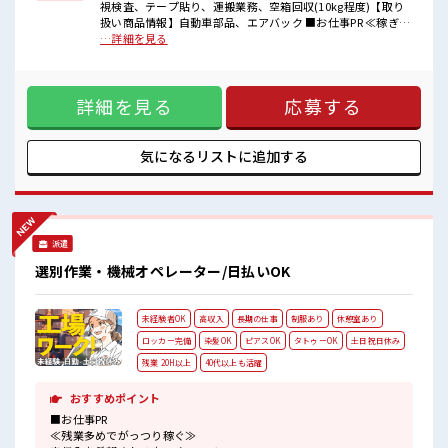
視検査、テープ貼り、運搬業務、空箱回収(10kg程度)【取り
■職場の雰囲気
扱い商品情報】自動車部品、エアバック ■お仕事PR ≪稼ぎた
明るすぎたり奇抜過ぎなければヘアカラーOK！
い人向け≫ 高収入を希望される方にオススメ。 残業は月20時
…詳細を見る
休憩室で楽しくランチ♪
間以上あります♪ ≪モチベーションもUP≫ 派手過ぎなければ
時間があれば昼寝もしちゃおう！
髪型や髪色自由♪ (規定有)≪ラクラク制服アリ≫ 制服がある
ロッカーあり！
ので、 毎日の服装の悩み解消♪ ≪未経験の方も大カンゲイ≫
安心してお仕事に集中♪
詳細を見る
応募する
新しいことにチャレンジするのは不安だけど、 しっかり働く
残業多め！
環境が整っています！ イチからスキルUP・ステップUP目指
稼ぎたい方は必見！
していきましょう！ ≪自分に合った期間で働ける≫ 福利厚生
が整った派遣のお仕事です！ ■職場の雰囲気 明るすぎたり奇
気になるリストに
追加する
抜過ぎなければヘアカラーOK！ 休憩室で楽しくランチ♪ 時
間があれば昼寝もしちゃおう！ ロッカーあり！ 安心してお仕
事に集中♪ 残業多め！ 稼ぎたい方は必見！
派遣
選別作業・機械オペレーター/日払いOK
未経験者OK
高収入
長期の仕事
制服あり
休憩室あり
ロッカー完備
染髪OK
ピアスOK
タトゥーOK
土日祝日休み
残業 20H以上
40代以上も活躍
おすすめポイント
■お仕事PR
≪残業多めでがっつり稼ぐ≫