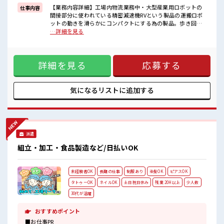
■職場の雰囲気
【業務内容詳細】工場内物流業務中・大型産業用ロボットの
仕事内容
キバツ過ぎなければ髪色・髪型は自由！
間接部分に使われている精密減速機RVという製品の運搬ロボ
あなたの個性を大事にできます♪
ットの動きを滑らかにコンパクトにする為の製品。歩き回る
20代の若い世代がたくさん活躍中の活気ある職場！
為、足腰の強さ必要。製品は4種類あり、大きさは、拳より少
…詳細を見る
休憩室完備でランチや休憩も充実しそう♪
し大きいのが1番小さい、人の頭よりは小さいくらいが1番大
きい。女性はあまり重たいものを男性と比較すると取り扱う
ことは現状ないが、10～20kgの重量がある製品を扱う現場で
詳細を見る
応募する
ある要。棚に格納するにあたり150cmほどの高さに上げま
す。【取扱製品情報】金属製品(減速機部品)産業用ロボットの
間接部分に使われているギヤやシャフトこロボットの動きを
滑らかにコンパクトにする為の製品。 ■お仕事PR ≪稼ぎたい
気になるリストに
追加する
人向け≫ 高収入を希望される方にオススメ。 残業は月20時間
以上あります♪ ≪髪色自由で自分らしく働く≫ 明るすぎたり
奇抜でなければ基本的に自由！ (規定有)制服があると毎日の
服選びに悩まずOK♪ ≪未経験OKの仕事≫ 新しいことにチャ
レンジするのは不安だけど、 しっかり働く環境が整っていま
派遣
す！ イチからスキルUP・ステップUP目指していきましょ
う！ ≪自分に合った期間で働ける≫ 福利厚生が整った派遣の
組立・加工・食品製造など/日払いOK
お仕事です！ ■職場の雰囲気 キバツ過ぎなければ髪色・髪型
は自由！ あなたの個性を大事にできます♪ 20代の若い世代が
たくさん活躍中の活気ある職場！ 休憩室完備でランチや休憩
未経験者OK
長期の仕事
制服あり
染髪OK
ピアスOK
も充実しそう♪
タトゥーOK
ネイルOK
土日祝日休み
残業 20H以上
少人数
30代が活躍
おすすめポイント
■お仕事PR