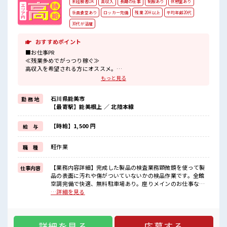
未経験者OK
高収入
長期の仕事
制服あり
休憩室あり
社員食堂あり
ロッカー完備
残業 20H以上
平均年齢20代
30代が活躍
おすすめポイント
■お仕事PR
≪残業多めでがっつり稼ぐ≫
高収入を希望される方にオススメ。
残業は月20時間以上あります♪
もっと見る
≪機能的な制服アリ≫
制服があるので、
石川県能美市
勤 務 地
毎日の服装の悩み解消♪
【最寄駅】能美根上 ／ 北陸本線
≪未経験でも活躍できる≫
新しいことにチャレンジするのは不安だけど、
しっかり働く環境が整っています！
【時給】1,500 円
給 与
イチからスキルUP・ステップUP目指していきましょう！
≪収入アップを目指せる≫
軽作業
職 種
高時給だらけの派遣のお仕事です！
■職場の雰囲気
【業務内容詳細】完成した製品の検査業務顕微鏡を使って製
仕事内容
20代活躍中のフレッシュな職場です☆
品の表面に汚れや傷がついていないかの検品作業です。全館
仕事の合間の息抜きは休憩室で♪
空調完備で快適、無料駐車場あり。座りメインのお仕事なの
持ち物が多いあなたにもぴったり☆
で、体力に自信がない方でも安心して働けます。【取扱製品
…詳細を見る
ロッカー付き職場♪
情報】自動車、デバイス向け電子部品 ■お仕事PR ≪残業多め
残業多め！
でがっつり稼ぐ≫ 高収入を希望される方にオススメ。 残業は
稼ぎたい方は必見！
月20時間以上あります♪ ≪機能的な制服アリ≫ 制服があるの
詳細を見る
応募する
で、 毎日の服装の悩み解消♪ ≪未経験でも活躍できる≫ 新し