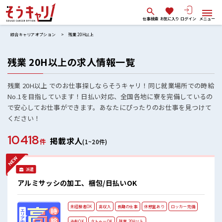
仕事検索
お気に入り
ログイン
メニュー
綜合キャリアオプション
残業 20H以上
残業 20H以上の求人情報一覧
残業 20H以上 でのお仕事探しならそうキャリ！同じ就業場所での時給
No.1を目指しています！日払い対応、全国各地に寮を完備しているの
で安心してお仕事ができます。あなたにぴったりのお仕事を見つけて
ください！
10418
掲載求人
件
(1~20件)
派遣
アルミサッシの加工、梱包/日払いOK
未経験者OK
高収入
長期の仕事
休憩室あり
ロッカー完備
染髪OK
タトゥーOK
残業 20H以上