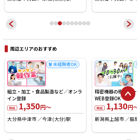
周辺エリアのおすすめ
未経験者OK
組立・加工・食品製造など／オンラ
精密機器の樹脂パー
イン登録
WEB登録OK
1,350
1,130
円～
円～
時給
時給
大分県中津市
今津(大分)駅
新潟県上越市
脇野