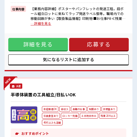
休憩室完備でランチや休憩も充実しそう♪
職場にはロッカー完備！
【業務内容詳細】ポスターやパンフレットの発送工程。段ボ
仕事内容
私物の置きすぎには注意が必要ですね★
ール組立ロットに束ねてラップ発送ラベル張等。職場内での
残業多め！
移動回数が多い【取扱製品情報】印刷物 ■お仕事PR ≪残業で
稼ぎたい方は必見！
収入アップ≫ 高収入を希望される方にオススメ。 残業は月20
…詳細を見る
時間以上あります♪ ≪未経験の方も大カンゲイ≫ 新しいこと
にチャレンジするのは不安だけど、 しっかり働く環境が整っ
ています！ イチからスキルUP・ステップUP目指していきま
詳細を見る
応募する
しょう！ ≪収入アップを目指せる≫ 高時給だらけの派遣のお
仕事です！ ■職場の雰囲気 活気あふれる20代活躍中の職場で
す☆ 休憩室完備でランチや休憩も充実しそう♪ 職場にはロッ
カー完備！ 私物の置きすぎには注意が必要ですね★ 残業多
気になるリストに
追加する
め！ 稼ぎたい方は必見！
派遣
半導体装置の工具組立/日払いOK
未経験者OK
高収入
長期の仕事
制服あり
休憩室あり
社員食堂あり
ロッカー完備
土日祝日休み
残業 20H以上
40代以上も活躍
おすすめポイント