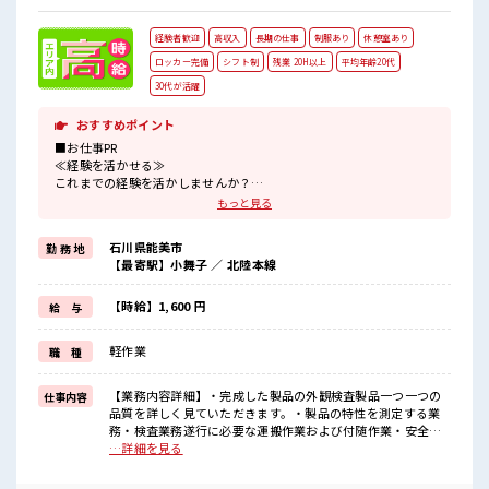
経験者歓迎
高収入
長期の仕事
制服あり
休憩室あり
ロッカー完備
シフト制
残業 20H以上
平均年齢20代
30代が活躍
おすすめポイント
■お仕事PR
≪経験を活かせる≫
これまでの経験を活かしませんか？
ブランクがあっても大丈夫♪
もっと見る
経験はちょっとだけ…という方もOK！
≪残業で稼げる≫
石川県能美市
勤 務 地
高収入を希望される方にオススメ。
【最寄駅】小舞子 ／ 北陸本線
残業は月20時間以上あります♪
制服があると毎日の服選びに悩まずOK♪
≪収入アップを目指せる≫
【時給】1,600 円
給 与
高時給だらけの派遣のお仕事です！
軽作業
職 種
■職場の雰囲気
20代活躍中のフレッシュな職場です☆
しっかり休める休憩室あり！
【業務内容詳細】・完成した製品の外観検査製品一つ一つの
仕事内容
オンオフの切替もできちゃう！
品質を詳しく見ていただきます。・製品の特性を測定する業
持ち物が多いあなたにもぴったり☆
務・検査業務遂行に必要な運搬作業および付随作業・安全衛
ロッカー付き職場♪
生活動・保全活動・5S活動の参加【取扱製品情報】自動車の
…詳細を見る
排ガス中に含まれる有害成分を浄化するための製品 ■お仕事
PR ≪経験を活かせる≫ これまでの経験を活かしませんか？ ブ