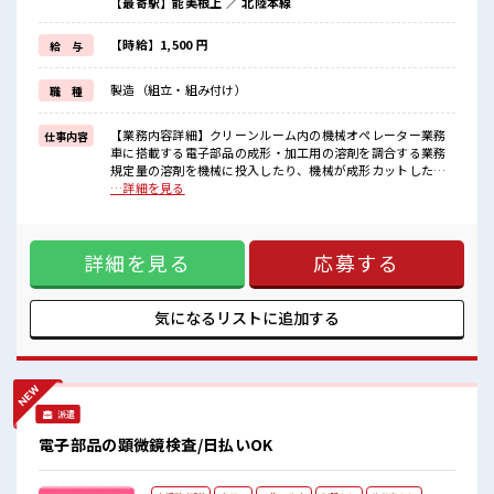
【最寄駅】能美根上 ／ 北陸本線
≪未経験の方も大カンゲイ≫
新しいことにチャレンジするのは不安だけど、
しっかり働く環境が整っています！
【時給】1,500 円
給 与
イチからスキルUP・ステップUP目指していきましょう！
≪収入アップを目指せる≫
製造（組立・組み付け）
職 種
高時給だらけの派遣のお仕事です！
■職場の雰囲気
【業務内容詳細】クリーンルーム内の機械オペレーター業務
仕事内容
20代活躍中のフレッシュな職場です☆
車に搭載する電子部品の成形・加工用の溶剤を調合する業務
一息つける休憩スペースもあります！
規定量の溶剤を機械に投入したり、機械が成形カットした複
職場にはロッカー完備！
数のシートを手作業で重ね、機械に投入し圧着させます。動
…詳細を見る
私物の置きすぎには注意が必要ですね★
きのある仕事をしたい方におススメです。【取扱製品情報】
残業多め！
自動車、デバイス向け電子部品 ■お仕事PR ≪残業多めでがっ
稼ぎたい方は必見！
つり稼ぐ≫ 高収入を希望される方にオススメ。 残業は月20時
詳細を見る
応募する
間以上あります♪ ≪動きやすい制服アリ≫ 制服があるので、
毎日の服装の悩み解消♪ ≪未経験の方も大カンゲイ≫ 新しい
ことにチャレンジするのは不安だけど、 しっかり働く環境が
整っています！ イチからスキルUP・ステップUP目指してい
気になるリストに
追加する
きましょう！ ≪収入アップを目指せる≫ 高時給だらけの派遣
のお仕事です！ ■職場の雰囲気 20代活躍中のフレッシュな職
場です☆ 一息つける休憩スペースもあります！ 職場にはロッ
カー完備！ 私物の置きすぎには注意が必要ですね★ 残業多
め！ 稼ぎたい方は必見！
派遣
電子部品の顕微鏡検査/日払いOK