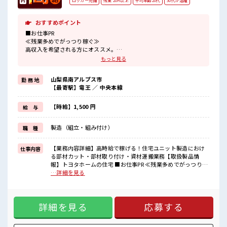
ロッカー完備
残業 20H以上
平均年齢20代
30代が活躍
おすすめポイント
■お仕事PR
≪残業多めでがっつり稼ぐ≫
高収入を希望される方にオススメ。
残業は月20時間以上あります♪
もっと見る
≪ラクラク制服アリ≫
制服があるので、
山梨県南アルプス市
勤 務 地
毎日の服装の悩み解消♪
【最寄駅】竜王 ／ 中央本線
≪未経験OKの仕事≫
新しいことにチャレンジするのは不安だけど、
しっかり働く環境が整っています！
【時給】1,500 円
給 与
イチからスキルUP・ステップUP目指していきましょう！
≪収入アップを目指せる≫
製造（組立・組み付け）
職 種
高時給だらけの派遣のお仕事です！
■職場の雰囲気
【業務内容詳細】高時給で稼げる！住宅ユニット製造におけ
仕事内容
≪20代の方が多数活躍中の職場≫
る部材カット・部材取り付け・資材運搬業務【取扱製品情
休憩室で楽しくランチ♪
報】トヨタホームの住宅 ■お仕事PR ≪残業多めでがっつり稼
時間があれば昼寝もしちゃおう！
ぐ≫ 高収入を希望される方にオススメ。 残業は月20時間以上
…詳細を見る
ロッカーあり！
あります♪ ≪ラクラク制服アリ≫ 制服があるので、 毎日の服
安心してお仕事に集中♪
装の悩み解消♪ ≪未経験OKの仕事≫ 新しいことにチャレン
高収入もバッチリ目指せますよ！
ジするのは不安だけど、 しっかり働く環境が整っています！
詳細を見る
応募する
イチからスキルUP・ステップUP目指していきましょう！ ≪
収入アップを目指せる≫ 高時給だらけの派遣のお仕事です！
■職場の雰囲気 ≪20代の方が多数活躍中の職場≫ 休憩室で楽