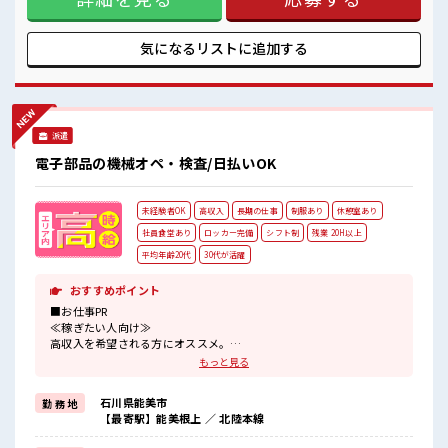
いことにチャレンジするのは不安だけど、 しっかり働く環境
が整っています！ イチからスキルUP・ステップUP目指して
いきましょう！ ≪収入アップを目指せる≫ 高時給だらけの派
気になるリストに
追加する
遣のお仕事です！ ■職場の雰囲気 20代活躍中のフレッシュな
職場です☆ 仕事の合間の息抜きは休憩室で♪ 持ち物が多いあ
なたにもぴったり☆ ロッカー付き職場♪ 残業多め！ 稼ぎたい
方は必見！
派遣
電子部品の機械オペ・検査/日払いOK
未経験者OK
高収入
長期の仕事
制服あり
休憩室あり
社員食堂あり
ロッカー完備
シフト制
残業 20H以上
平均年齢20代
30代が活躍
おすすめポイント
■お仕事PR
≪稼ぎたい人向け≫
高収入を希望される方にオススメ。
残業は月20時間以上あります♪
もっと見る
≪機能的な制服アリ≫
制服があるので、
石川県能美市
勤 務 地
毎日の服装の悩み解消♪
【最寄駅】能美根上 ／ 北陸本線
≪未経験OKの仕事≫
新しいことにチャレンジするのは不安だけど、