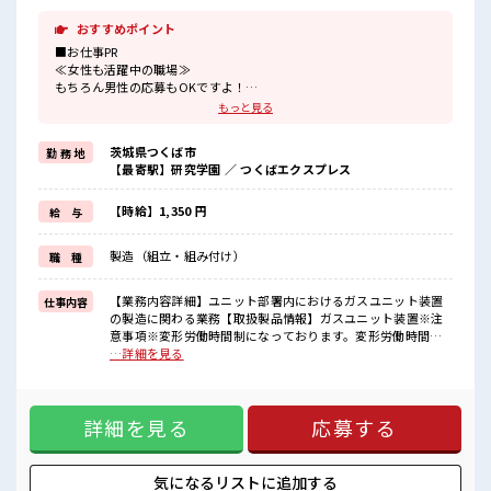
おすすめポイント
■お仕事PR
≪女性も活躍中の職場≫
もちろん男性の応募もOKですよ！
≪残業で稼げる≫
もっと見る
高収入を希望される方にオススメ。
残業は月20時間以上あります♪
茨城県つくば市
勤 務 地
≪ヘアカラーOKで自由な雰囲気の職場≫
【最寄駅】研究学園 ／ つくばエクスプレス
明るすぎたり奇抜でなければ基本的に自由！
(規定有)≪機能的な制服アリ≫
制服があるので、
【時給】1,350 円
給 与
毎日の服装の悩み解消♪
≪未経験でも活躍できる≫
製造（組立・組み付け）
職 種
新しいことにチャレンジするのは不安だけど、
しっかり働く環境が整っています！
イチからスキルUP・ステップUP目指していきましょう！
【業務内容詳細】ユニット部署内におけるガスユニット装置
仕事内容
の製造に関わる業務【取扱製品情報】ガスユニット装置※注
■職場の雰囲気
意事項※変形労働時間制になっております。変形労働時間制
女性が多い職場ですが男女は問いません！
とは、年間1920時間の所定時間があり、1週間(月～日)で48時
…詳細を見る
応募お待ちしております！
間を超えた分が残業代としてお支払いされます。土曜が通常
髪型にこだわりのあるアナタは必見！
出勤の場合は通常扱いとなります。 ■お仕事PR ≪女性も活躍
髪型自由な職場！
中の職場≫ もちろん男性の応募もOKですよ！ ≪残業で稼げ
仕事の合間の息抜きは休憩室で♪
詳細を見る
応募する
る≫ 高収入を希望される方にオススメ。 残業は月20時間以上
あります♪ ≪ヘアカラーOKで自由な雰囲気の職場≫ 明るす
ぎたり奇抜でなければ基本的に自由！ (規定有)≪機能的な制
服アリ≫ 制服があるので、 毎日の服装の悩み解消♪ ≪未経験
気になるリストに
追加する