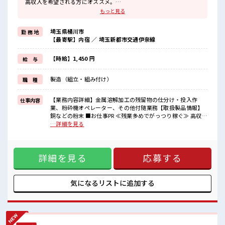
高収入を希望される方にオススメ。
残業は月20時間以上あります♪
もっと見る
≪土日祝休のお仕事≫
家族や友人と一緒にプライベート満喫！
埼玉県桶川市
勤 務 地
≪髪型自由≫
【最寄駅】内宿 ／ 埼玉新都市交通伊奈線
基本的に髪色自由で明るすぎたり奇抜でなければOKです！
(規定有)≪機能的な制服アリ≫
制服があるので、
【時給】1,450 円
給 与
毎日の服装の悩み解消♪
≪未経験でも活躍できる≫
製造（組立・組み付け）
職 種
新しいことにチャレンジするのは不安だけど、
しっかり働く環境が整っています！
イチからスキルUP・ステップUP目指していきましょう！
【業務内容詳細】金属溶解加工の残留物の仕分け・投入作
仕事内容
業、粉砕機オペレーター、その他付随業務【取扱製品情報】
■職場の雰囲気
銅などの粉末 ■お仕事PR ≪残業多めでがっつり稼ぐ≫ 高収入
髪型にこだわりのあるアナタは必見！
を希望される方にオススメ。 残業は月20時間以上あります♪
…詳細を見る
髪型自由な職場！
≪土日祝休のお仕事≫ 家族や友人と一緒にプライベート満
休憩室でホッと一息リフレッシュ！
喫！ ≪髪型自由≫ 基本的に髪色自由で明るすぎたり奇抜でな
職場にはロッカー完備！
ければOKです！ (規定有)≪機能的な制服アリ≫ 制服があるの
私物の置きすぎには注意が必要ですね★
詳細を見る
応募する
で、 毎日の服装の悩み解消♪ ≪未経験でも活躍できる≫ 新し
いことにチャレンジするのは不安だけど、 しっかり働く環境
が整っています！ イチからスキルUP・ステップUP目指して
いきましょう！ ■職場の雰囲気 髪型にこだわりのあるアナタ
気になるリストに
追加する
は必見！ 髪型自由な職場！ 休憩室でホッと一息リフレッシ
ュ！ 職場にはロッカー完備！ 私物の置きすぎには注意が必要
ですね★