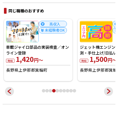
同じ職種のおすすめ
高収入
未経験者OK
車載ジャイロ部品の実装検査／オン
ジェット機エンジン
ライン登録
測・手仕上げ/日払い
1,420
1,500
円～
円～
時給
時給
長野県上伊那郡箕輪町
長野県上伊那郡箕輪