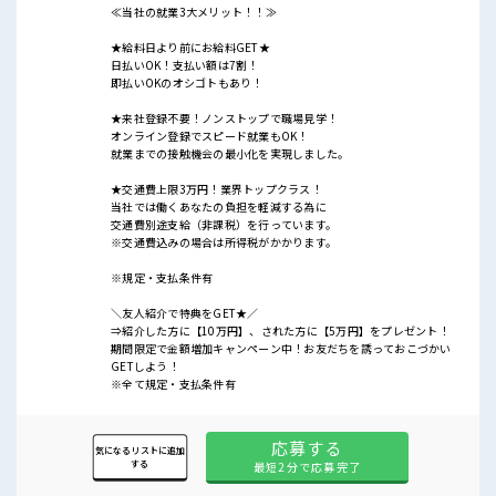
≪当社の就業3大メリット！！≫
★給料日より前にお給料GET★
日払いOK！支払い額は7割！
即払いOKのオシゴトもあり！
★来社登録不要！ノンストップで職場見学！
オンライン登録でスピード就業もOK！
就業までの接触機会の最小化を実現しました。
★交通費上限3万円！業界トップクラス！
当社では働くあなたの負担を軽減する為に
交通費別途支給（非課税）を行っています。
※交通費込みの場合は所得税がかかります。
※規定・支払条件有
＼友人紹介で特典をGET★／
⇒紹介した方に【10万円】、された方に【5万円】をプレゼント！
期間限定で金額増加キャンペーン中！お友だちを誘っておこづかい
GETしよう！
※全て規定・支払条件有
応募する
気になるリストに追加
する
最短2分で応募完了