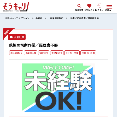
仕事検索
お気に入り
ログイン
メニュー
綜合キャリアオプション
長野県
上伊那郡箕輪町
鉄板の切断作業／履歴書不要
派遣社員
鉄板の切断作業／履歴書不要
未経験者OK
長期の仕事
制服あり
休憩室あり
ロッカー完備
残業 20H未満