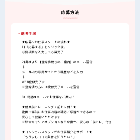
応募方法
・選考手順
★応募～お仕事スタートの流れ★
1)「応募する」をクリック後、
必要項目を入力して応募完了！
2)弊社より【登録手続きのご案内】のメール送信
↓
メール内の専用サイトから職歴などを入力
↓
WEB登録完了☆
※登録済の方には受付完了メールを送信
3）電話orメールでお仕事をご案内！
★就業前トレーニング：前トレ付！★
動画で事前にお仕事内容の確認／学習ができるので
安心して就業いただけます！
※綜合キャリアオプションなら全案件、安心の「前トレ」付き
★コンシェルスタッフがお仕事紹介をサポート★
「もう少しココの条件を知りたい！」