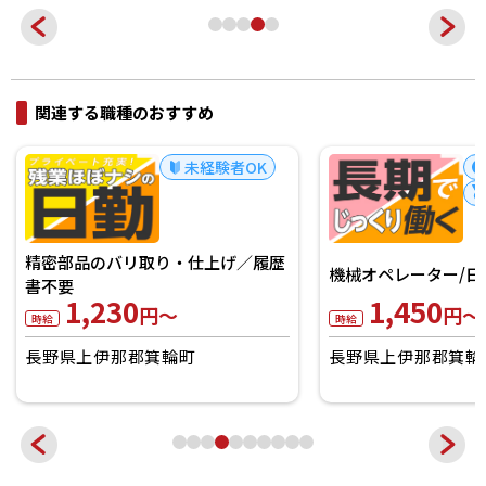
関連する職種のおすすめ
未経験者OK
精密部品のバリ取り・仕上げ／履歴
機械オペレーター/日
書不要
1,230
1,450
円～
円～
時給
時給
長野県上伊那郡箕輪町
長野県上伊那郡箕輪