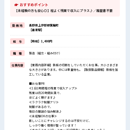
おすすめポイント
【未経験の方も安心◎】程よく残業で収入にプラス♪／履歴書不要
長野県上伊那郡箕輪町
勤 務 地
【最寄駅】
【時給】1,400円
給 与
製造（組立・組み付け）
職 種
【業務内容詳細】鉄板の切断をしていただくお仕事。大小さまざま
仕事内容
な大きさがあります。中には重量物も。【取扱製品情報】鉄板を加
工している企業。
■お仕事PR
≪1日1時間程の残業で収入アップ≫
残業は月20時間未満で、
ほどよく稼げます♪
≪ラクラク制服アリ≫
制服があるので、
毎日の服装の悩み解消♪
≪未経験OKの仕事≫
新しいことにチャレンジするのは不安だけど、
しっかり働く環境が整っています！
イチからスキルUP・ステップUP目指していきましょう！