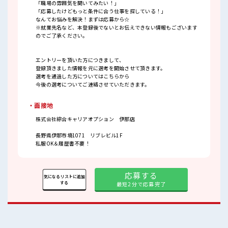
「職場の雰囲気を聞いてみたい！」
「応募したけどもっと条件に合う仕事を探している！」
なんてお悩みを解決！まずは応募から☆
※就業先名など、本登録後でないとお伝えできない情報もございます
のでご了承ください。
エントリーを頂いた方につきまして、
登録頂きました情報を元に選考を開始させて頂きます。
選考を通過した方についてはこちらから
今後の選考についてご連絡させていただきます。
・面接地
株式会社綜合キャリアオプション 伊那店
長野県伊那市境1071 リブレビル1F
私服OK＆履歴書不要！
応募する
気になるリストに追加
する
最短2分で応募完了