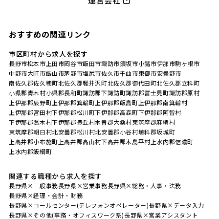
おすすめの関連リンク
市区町村から求人を探す
長野市
松本市
上田市
岡谷市
飯田市
諏訪市
須坂市
小諸市
伊那市
駒ヶ根市
中野市
大町市
飯山市
茅野市
塩尻市
佐久市
千曲市
東御市
安曇野市
南佐久郡佐久穂町
北佐久郡軽井沢町
北佐久郡御代田町
北佐久郡立科町
小県郡青木村
小県郡長和町
諏訪郡下諏訪町
諏訪郡富士見町
諏訪郡原村
上伊那郡辰野町
上伊那郡箕輪町
上伊那郡飯島町
上伊那郡南箕輪村
上伊那郡宮田村
下伊那郡松川町
下伊那郡高森町
下伊那郡阿智村
下伊那郡喬木村
下伊那郡豊丘村
木曽郡大桑村
東筑摩郡麻績村
東筑摩郡朝日村
北安曇郡松川村
北安曇郡小谷村
埴科郡坂城町
上高井郡小布施町
上高井郡高山村
下高井郡木島平村
上水内郡信濃町
上水内郡飯綱町
関連する職種から求人を探す
長野県×一般事務
長野県×営業事務
長野県×総務・人事・法務
長野県×経理・会計・財務
長野県×コールセンター(テレフォンオペレーター)
長野県×データ入力
長野県×その他(事務・オフィスワーク系)
長野県×営業アシスタント