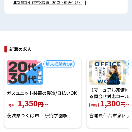
北安曇郡小谷村×製造（組立・組み付け）
新着の求人
未経験者OK
《マニュアル完備》
ガスユニット装置の製造/日払いOK
る問合せ対応コール！
1,350
1,300
円～
円～
時給
時給
茨城県つくば市
研究学園駅
宮城県仙台市泉区