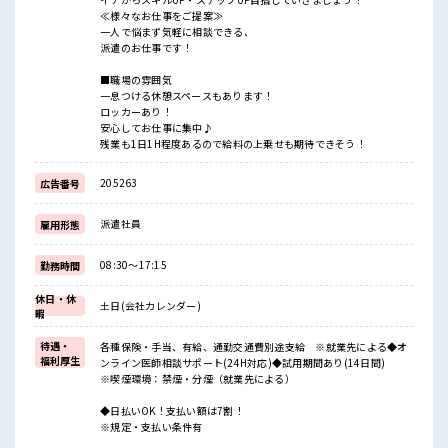
≪様々なお仕事をご提案≫
一人で悩まず気軽に相談できる、
派遣のお仕事です！
■職場の雰囲気
一息つける休憩スペースもあります！
ロッカーあり！
安心してお仕事に集中♪
残業も1日1H程度あるので給料の上乗せも期待できそう！
205263
広告番号
派遣社員
雇用形態
08:30～17:15
勤務時間
休日・休
土日(会社カレンダー)
暇
待遇・
各種保険・手当、有給、通勤交通費別途支給 ※就業先による◆オ
福利厚生
ンライン医師相談サポート(24H対応)◆試用期間あり(14日間)
※喫煙環境：禁煙・分煙（就業先による）
◆日払いOK！支払い額は7割！
※規定・支払い条件有