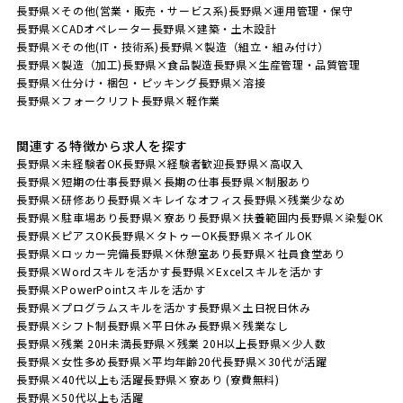
長野県×その他(営業・販売・サービス系)
長野県×運用管理・保守
長野県×CADオペレーター
長野県×建築・土木設計
長野県×その他(IT・技術系)
長野県×製造（組立・組み付け）
長野県×製造（加工)
長野県×食品製造
長野県×生産管理・品質管理
長野県×仕分け・梱包・ピッキング
長野県×溶接
長野県×フォークリフト
長野県×軽作業
関連する特徴から求人を探す
長野県×未経験者OK
長野県×経験者歓迎
長野県×高収入
長野県×短期の仕事
長野県×長期の仕事
長野県×制服あり
長野県×研修あり
長野県×キレイなオフィス
長野県×残業少なめ
長野県×駐車場あり
長野県×寮あり
長野県×扶養範囲内
長野県×染髪OK
長野県×ピアスOK
長野県×タトゥーOK
長野県×ネイルOK
長野県×ロッカー完備
長野県×休憩室あり
長野県×社員食堂あり
長野県×Wordスキルを活かす
長野県×Excelスキルを活かす
長野県×PowerPointスキルを活かす
長野県×プログラムスキルを活かす
長野県×土日祝日休み
長野県×シフト制
長野県×平日休み
長野県×残業なし
長野県×残業 20H未満
長野県×残業 20H以上
長野県×少人数
長野県×女性多め
長野県×平均年齢20代
長野県×30代が活躍
長野県×40代以上も活躍
長野県×寮あり (寮費無料)
長野県×50代以上も活躍