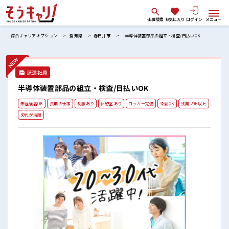
仕事検索
お気に入り
ログイン
メニュー
綜合キャリアオプション
愛知県
春日井市
半導体装置部品の組立・検査/日払いOK
派遣社員
半導体装置部品の組立・検査/日払いOK
未経験者OK
長期の仕事
制服あり
休憩室あり
ロッカー完備
染髪OK
残業 20H以上
30代が活躍