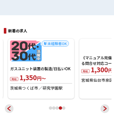
新着の求人
未経験者OK
《マニュアル完備》
ガスユニット装置の製造/日払いOK
る問合せ対応コール！
1,350
1,300
円～
円～
時給
時給
茨城県つくば市
研究学園駅
宮城県仙台市泉区