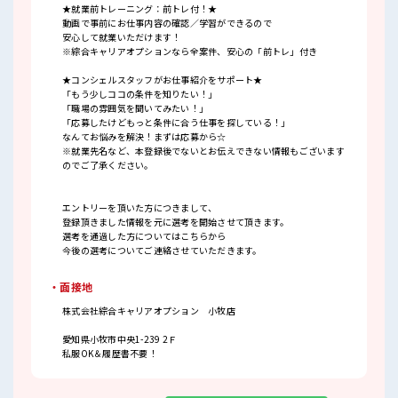
★就業前トレーニング：前トレ付！★
動画で事前にお仕事内容の確認／学習ができるので
安心して就業いただけます！
※綜合キャリアオプションなら全案件、安心の「前トレ」付き
★コンシェルスタッフがお仕事紹介をサポート★
「もう少しココの条件を知りたい！」
「職場の雰囲気を聞いてみたい！」
「応募したけどもっと条件に合う仕事を探している！」
なんてお悩みを解決！まずは応募から☆
※就業先名など、本登録後でないとお伝えできない情報もございます
のでご了承ください。
エントリーを頂いた方につきまして、
登録頂きました情報を元に選考を開始させて頂きます。
選考を通過した方についてはこちらから
今後の選考についてご連絡させていただきます。
・面接地
株式会社綜合キャリアオプション 小牧店
愛知県小牧市中央1-239 2Ｆ
私服OK＆履歴書不要！