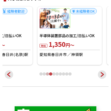
未経験者OK
換気扇部品の組立・
ライン登録
1,500
半導体装置部品の加工/日払いOK
円～
時給
1,350
円～
時給
愛知県春日井市
春
愛知県春日井市
神領駅