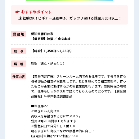
おすすめポイント
【未経験OK！ビギナー活躍中♪】ガッツリ稼げる残業月20H以上！
愛知県春日井市
勤 務 地
【最寄駅】神領 ／ 中央本線
【時給】1,350円～1,550円
給 与
製造（組立・組み付け）
職 種
【業務内容詳細】クリーンルーム内でのお仕事です。半導体を作る
仕事内容
機械部品の組立や検査をします。ねじを締めての組立業務や、作っ
たものが正常に動作するかの検査業務を行います。空調完備の環境
で、仕事もしっかりOJTで教えてもらえるので安心です。【取扱製
品情報】半導体製造装置部品
■お仕事PR
≪稼ぎたい人向け≫
高収入を希望される方にオススメ。
残業は月20時間以上あります♪
≪髪色自由で自分らしく働く≫
明るすぎたり奇抜でなければ基本的に自由！
(規定有)≪動きやすい制服アリ≫