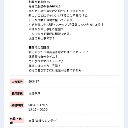
制服があるので、
毎日の服装の悩み解消♪
≪初めての仕事だけど自分にもできそう≫
新しいことにチャレンジするのは不安だけど、
しっかり働く環境が整っています！
イチからスキルUP・ステップUP目指していきましょう！
≪様々なお仕事をご提案≫
一人で悩まず気軽に相談できる、
派遣のお仕事です！
■職場の雰囲気
明るすぎたり奇抜過ぎなければヘアカラーOK！
休憩室で自分タイム！
のんびりスマホチェック♪
職場にはロッカー完備！
私物の置きすぎには注意が必要ですね★
205497
広告番号
派遣社員
雇用形態
08:30～17:15
勤務時間
15:15～00:00
休日・休
土日(会社カレンダー)
暇