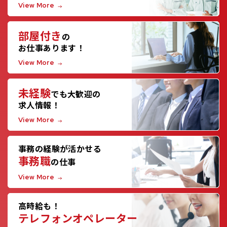
View More
部屋付き
の
お仕事あります！
View More
未経験
でも大歓迎の
求人情報！
View More
事務の経験が活かせる
事務職
の仕事
View More
高時給も！
テレフォンオペレーター