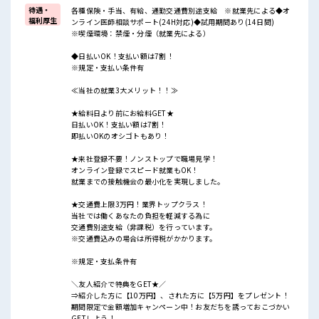
待遇・
各種保険・手当、有給、通勤交通費別途支給 ※就業先による◆オ
福利厚生
ンライン医師相談サポート(24H対応)◆試用期間あり(14日間)
※喫煙環境：禁煙・分煙（就業先による）
◆日払いOK！支払い額は7割！
※規定・支払い条件有
≪当社の就業3大メリット！！≫
★給料日より前にお給料GET★
日払いOK！支払い額は7割！
即払いOKのオシゴトもあり！
★来社登録不要！ノンストップで職場見学！
オンライン登録でスピード就業もOK！
就業までの接触機会の最小化を実現しました。
★交通費上限3万円！業界トップクラス！
当社では働くあなたの負担を軽減する為に
交通費別途支給（非課税）を行っています。
※交通費込みの場合は所得税がかかります。
※規定・支払条件有
＼友人紹介で特典をGET★／
⇒紹介した方に【10万円】、された方に【5万円】をプレゼント！
期間限定で金額増加キャンペーン中！お友だちを誘っておこづかい
GETしよう！