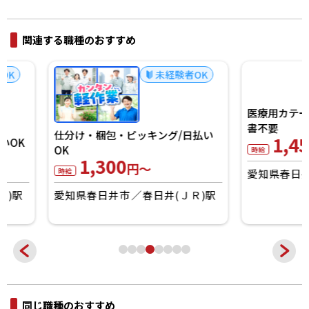
関連する職種のおすすめ
未経験者OK
仕分け・梱包・ピッキング/日払い
医療用カテーテルの
OK
書不要
1,300
1,450
円～
円～
時給
時給
愛知県春日井市
春日井(ＪＲ)駅
愛知県春日井市
高
同じ職種のおすすめ