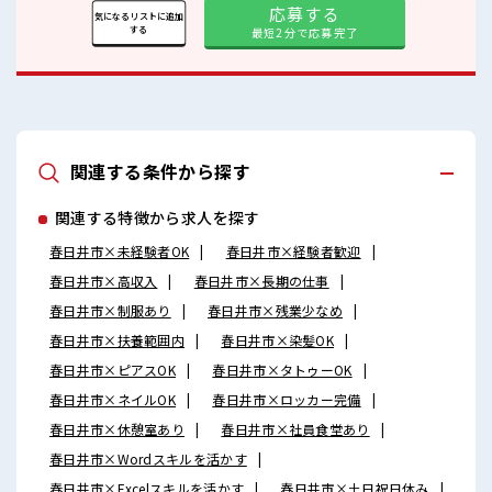
応募する
気になるリストに追加
する
最短2分で応募完了
関連する条件から探す
関連する特徴から求人を探す
春日井市×未経験者OK
春日井市×経験者歓迎
春日井市×高収入
春日井市×長期の仕事
春日井市×制服あり
春日井市×残業少なめ
春日井市×扶養範囲内
春日井市×染髪OK
春日井市×ピアスOK
春日井市×タトゥーOK
春日井市×ネイルOK
春日井市×ロッカー完備
春日井市×休憩室あり
春日井市×社員食堂あり
春日井市×Wordスキルを活かす
春日井市×Excelスキルを活かす
春日井市×土日祝日休み