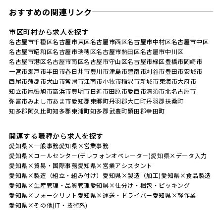
おすすめの関連リンク
市区町村から求人を探す
名古屋市千種区
名古屋市東区
名古屋市西区
名古屋市中村区
名古屋市中区
名古屋市昭和区
名古屋市瑞穂区
名古屋市熱田区
名古屋市中川区
名古屋市港区
名古屋市南区
名古屋市守山区
名古屋市緑区
豊橋市
岡崎市
一宮市
瀬戸市
半田市
春日井市
豊川市
津島市
碧南市
刈谷市
豊田市
安城市
西尾市
蒲郡市
犬山市
常滑市
江南市
小牧市
稲沢市
新城市
東海市
大府市
知立市
尾張旭市
高浜市
豊明市
日進市
田原市
愛西市
清須市
北名古屋市
弥富市
みよし市
あま市
愛知郡東郷町
丹羽郡大口町
丹羽郡扶桑町
知多郡阿久比町
知多郡東浦町
知多郡武豊町
額田郡幸田町
関連する職種から求人を探す
愛知県×一般事務
愛知県×営業事務
愛知県×コールセンター(テレフォンオペレーター)
愛知県×データ入力
愛知県×貿易・国際事務
愛知県×営業アシスタント
愛知県×製造（組立・組み付け）
愛知県×製造（加工)
愛知県×食品製造
愛知県×生産管理・品質管理
愛知県×仕分け・梱包・ピッキング
愛知県×フォークリフト
愛知県×運送・ドライバー
愛知県×軽作業
愛知県×その他(IT・技術系)