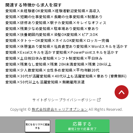
関連する特徴から求人を探す
愛知県×未経験者OK
愛知県×経験者歓迎
愛知県×高収入
愛知県×短期の仕事
愛知県×長期の仕事
愛知県×制服あり
愛知県×研修あり
愛知県×駅チカ
愛知県×キレイなオフィス
愛知県×残業少なめ
愛知県×駐車場あり
愛知県×寮あり
愛知県×扶養範囲内
愛知県×染髪OK
愛知県×ピアスOK
愛知県×タトゥーOK
愛知県×ネイルOK
愛知県×ロッカー完備
愛知県×休憩室あり
愛知県×社員食堂あり
愛知県×Wordスキルを活かす
愛知県×Excelスキルを活かす
愛知県×PowerPointスキルを活かす
愛知県×土日祝日休み
愛知県×シフト制
愛知県×平日休み
愛知県×残業なし
愛知県×残業 20H未満
愛知県×残業 20H以上
愛知県×少人数
愛知県×女性多め
愛知県×平均年齢20代
愛知県×30代が活躍
愛知県×40代以上も活躍
愛知県×寮あり (寮費無料)
愛知県×50代以上も活躍
愛知県×無期雇用派遣
サイトポリシー
プライバシーポリシー
Copyright ©
株式会社綜合キャリアオプション
All Rights Reserved.
応募する
気になるリストに追加
する
最短2分で応募完了