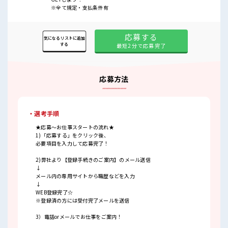
※全て規定・支払条件有
応募する
気になるリストに追加
する
最短2分で応募完了
応募方法
・選考手順
★応募～お仕事スタートの流れ★
1)「応募する」をクリック後、
必要項目を入力して応募完了！
2)弊社より【登録手続きのご案内】のメール送信
↓
メール内の専用サイトから職歴などを入力
↓
WEB登録完了☆
※登録済の方には受付完了メールを送信
3）電話orメールでお仕事をご案内！