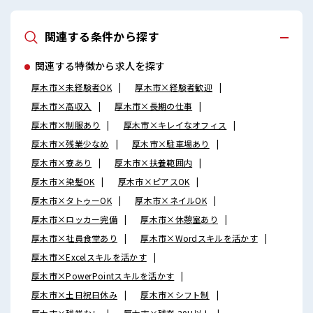
関連する条件から探す
関連する特徴から求人を探す
厚木市×未経験者OK
厚木市×経験者歓迎
厚木市×高収入
厚木市×長期の仕事
厚木市×制服あり
厚木市×キレイなオフィス
厚木市×残業少なめ
厚木市×駐車場あり
厚木市×寮あり
厚木市×扶養範囲内
厚木市×染髪OK
厚木市×ピアスOK
厚木市×タトゥーOK
厚木市×ネイルOK
厚木市×ロッカー完備
厚木市×休憩室あり
厚木市×社員食堂あり
厚木市×Wordスキルを活かす
厚木市×Excelスキルを活かす
厚木市×PowerPointスキルを活かす
厚木市×土日祝日休み
厚木市×シフト制