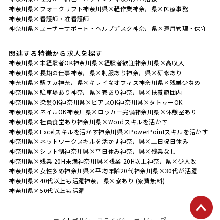
神奈川県×フォークリフト
神奈川県×軽作業
神奈川県×医療事務
神奈川県×看護師・准看護師
神奈川県×ユーザーサポート・ヘルプデスク
神奈川県×運用管理・保守
関連する特徴から求人を探す
神奈川県×未経験者OK
神奈川県×経験者歓迎
神奈川県×高収入
神奈川県×長期の仕事
神奈川県×制服あり
神奈川県×研修あり
神奈川県×駅チカ
神奈川県×キレイなオフィス
神奈川県×残業少なめ
神奈川県×駐車場あり
神奈川県×寮あり
神奈川県×扶養範囲内
神奈川県×染髪OK
神奈川県×ピアスOK
神奈川県×タトゥーOK
神奈川県×ネイルOK
神奈川県×ロッカー完備
神奈川県×休憩室あり
神奈川県×社員食堂あり
神奈川県×Wordスキルを活かす
神奈川県×Excelスキルを活かす
神奈川県×PowerPointスキルを活かす
神奈川県×ネットワークスキルを活かす
神奈川県×土日祝日休み
神奈川県×シフト制
神奈川県×平日休み
神奈川県×残業なし
神奈川県×残業 20H未満
神奈川県×残業 20H以上
神奈川県×少人数
神奈川県×女性多め
神奈川県×平均年齢20代
神奈川県×30代が活躍
神奈川県×40代以上も活躍
神奈川県×寮あり (寮費無料)
神奈川県×50代以上も活躍
サイトポリシー
プライバシーポリシー