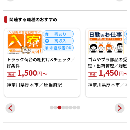
関連する職種のおすすめ
高収入
経験者歓迎
卵サラダやドレッ
質管理/日払いOK
1,400
円
ゴムやプラ部品の受注管理・在庫管
時給
理・出荷管理／履歴書不要
神奈川県厚木市
1,450
円～
時給
神奈川県厚木市
本厚木駅