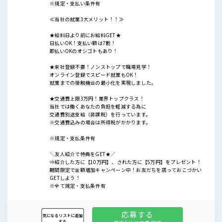
※規定・支払い条件有
≪当社の就業3大メリット！！≫
★給料日より前にお給料GET★
日払いOK！支払い額は7割！
即払いOKのオシゴトもあり！
★来社登録不要！ノンストップで職場見学！
オンライン登録でスピード就業もOK！
就業までの接触機会の最小化を実現しました。
★交通費上限3万円！業界トップクラス！
当社では働くあなたの負担を軽減する為に
交通費別途支給（非課税）を行っています。
※交通費込みの場合は所得税がかかります。
※規定・支払条件有
＼友人紹介で特典をGET★／
⇒紹介した方に【10万円】、された方に【5万円】をプレゼント！
期間限定で金額増加キャンペーン中！お友だちを誘っておこづかい
GETしよう！
※全て規定・支払条件有
応募する
気になるリストに追加
する