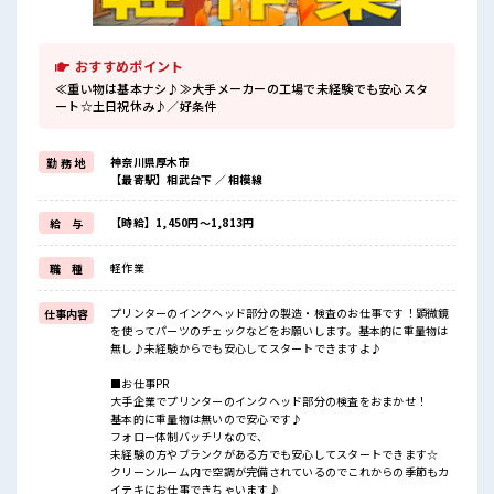
おすすめポイント
≪重い物は基本ナシ♪≫大手メーカーの工場で未経験でも安心スタ
ート☆土日祝休み♪／好条件
神奈川県厚木市
勤 務 地
【最寄駅】相武台下 ／ 相模線
【時給】1,450円～1,813円
給 与
軽作業
職 種
プリンターのインクヘッド部分の製造・検査のお仕事です！顕微鏡
仕事内容
を使ってパーツのチェックなどをお願いします。基本的に重量物は
無し♪未経験からでも安心してスタートできますよ♪
■お仕事PR
大手企業でプリンターのインクヘッド部分の検査をおまかせ！
基本的に重量物は無いので安心です♪
フォロー体制バッチリなので、
未経験の方やブランクがある方でも安心してスタートできます☆
クリーンルーム内で空調が完備されているのでこれからの季節もカ
イテキにお仕事できちゃいます♪