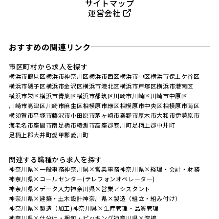
サイトマップ
運営会社
おすすめの関連リンク
市区町村から求人を探す
横浜市鶴見区
横浜市神奈川区
横浜市西区
横浜市中区
横浜市保土ケ谷区
横浜市磯子区
横浜市金沢区
横浜市港北区
横浜市戸塚区
横浜市港南区
横浜市栄区
横浜市青葉区
横浜市都筑区
川崎市川崎区
川崎市中原区
川崎市高津区
川崎市麻生区
相模原市緑区
相模原市中央区
相模原市南区
横須賀市
平塚市
藤沢市
小田原市
茅ヶ崎市
秦野市
厚木市
大和市
伊勢原市
海老名市
座間市
南足柄市
綾瀬市
高座郡寒川町
足柄上郡中井町
足柄上郡大井町
愛甲郡愛川町
関連する職種から求人を探す
神奈川県×一般事務
神奈川県×営業事務
神奈川県×経理・会計・財務
神奈川県×コールセンター(テレフォンオペレーター)
神奈川県×データ入力
神奈川県×営業アシスタント
神奈川県×建築・土木設計
神奈川県×製造（組立・組み付け）
神奈川県×製造（加工)
神奈川県×生産管理・品質管理
神奈川県×仕分け・梱包・ピッキング
神奈川県×溶接