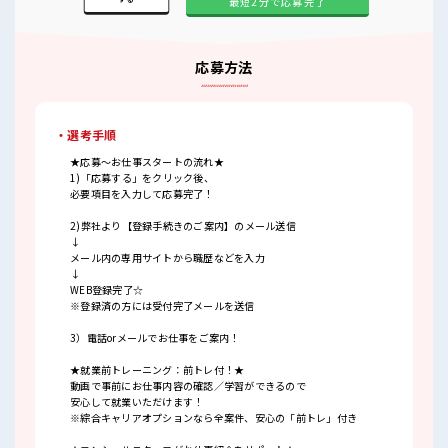
最短2分で応募完了
応募方法
・選考手順
★応募～お仕事スタートの流れ★
1)「応募する」をクリック後、
必要項目を入力して応募完了！
2)弊社より【登録手続きのご案内】のメール送信
↓
メール内の専用サイトから職歴などを入力
↓
WEB登録完了☆
※登録済の方には受付完了メールを送信
3）電話orメールでお仕事をご案内！
★就業前トレーニング：前トレ付！★
動画で事前にお仕事内容の確認／学習ができるので
安心して就業いただけます！
※綜合キャリアオプションなら全案件、安心の「前トレ」付き