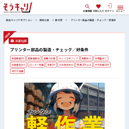
仕事検索
お気に入り
ログイン
メニュー
綜合キャリアオプション
神奈川県
厚木市
プリンター部品の製造・チェック／好条件
派遣社員
プリンター部品の製造・チェック／好条件
未経験者OK
経験者歓迎
長期の仕事
キレイなオフィス
制服あり
休憩室あり
社員食堂あり
ロッカー完備
染髪OK
土日祝日休み
残業 20H以上
平均年齢20代
30代が活躍