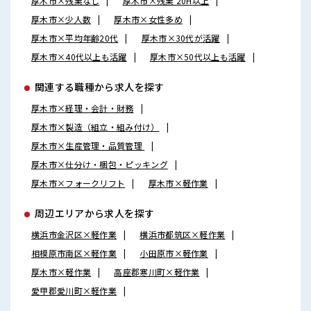
厚木市×残業なし
厚木市×残業 20H以上
厚木市×少人数
厚木市×女性多め
厚木市×平均年齢20代
厚木市×30代が活躍
厚木市×40代以上も活躍
厚木市×50代以上も活躍
関連する職種から求人を探す
厚木市×経理・会計・財務
厚木市×製造（組立・組み付け）
厚木市×生産管理・品質管理
厚木市×仕分け・梱包・ピッキング
厚木市×フォークリフト
厚木市×軽作業
周辺エリアから求人を探す
横浜市金沢区×軽作業
横浜市都筑区×軽作業
相模原市南区×軽作業
小田原市×軽作業
厚木市×軽作業
高座郡寒川町×軽作業
愛甲郡愛川町×軽作業