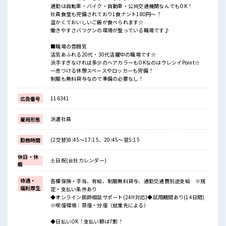
通勤は自転車・バイク・自動車・公共交通機関なんでもOK！
社員食堂も完備されており1食ナント180円～！
温かくておいしいご飯が食べられます☆
働きやすさバツグンの環境が整っている職場です♪
■職場の雰囲気
活気あふれる20代・30代活躍中の職場です☆
派手すぎなければ多少のヘアカラーもOKなのはウレシイPoint☆
一息つける休憩スペースやロッカーも完備！
制服も無料貸与なので準備の必要なし！
116341
広告番号
派遣社員
雇用形態
(2交替)8:45～17:15、20:45～翌5:15
勤務時間
休日・休
土日祝(会社カレンダー)
暇
待遇・
各種保険・手当、有給、制服無料貸与、通勤交通費別途支給 ※規
福利厚生
定・支払い条件あり
◆オンライン医師相談サポート(24H対応)◆試用期間あり(14日間)
※喫煙環境：禁煙・分煙（就業先による）
◆日払いOK！支払い額は7割！