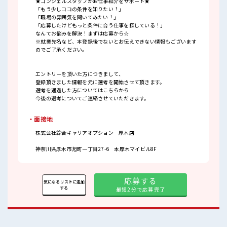
★コンシェルスタッフがお仕事紹介をサポート★
「もう少しココの条件を知りたい！」
「職場の雰囲気を聞いてみたい！」
「応募したけどもっと条件に合う仕事を探している！」
なんてお悩みを解決！まずは応募から☆
※就業先名など、本登録後でないとお伝えできない情報もございます
のでご了承ください。
エントリーを頂いた方につきまして、
登録頂きました情報を元に選考を開始させて頂きます。
選考を通過した方についてはこちらから
今後の選考についてご連絡させていただきます。
・面接地
株式会社綜合キャリアオプション 厚木店
神奈川県厚木市旭町一丁目27-6 本厚木マイビル8F
応募する
気になるリストに追加
する
最短2分で応募完了