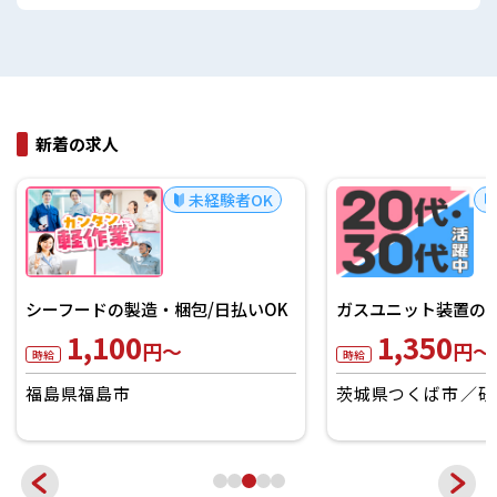
新着の求人
未経験者OK
《マニュアル完備》
る問合せ対応コール！
1,300
ガスユニット装置の製造/日払いOK
円～
時給
1,350
円～
時給
宮城県仙台市泉区
茨城県つくば市
研究学園駅