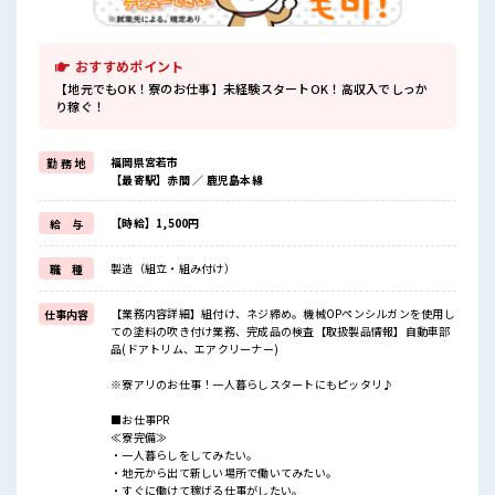
おすすめポイント
【地元でもOK！寮のお仕事】未経験スタートOK！高収入でしっか
り稼ぐ！
福岡県宮若市
勤 務 地
【最寄駅】赤間 ／ 鹿児島本線
【時給】1,500円
給 与
製造（組立・組み付け）
職 種
【業務内容詳細】組付け、ネジ締め。機械OPペンシルガンを使用し
仕事内容
ての塗料の吹き付け業務、完成品の検査【取扱製品情報】自動車部
品(ドアトリム、エアクリーナー)
※寮アリのお仕事！一人暮らしスタートにもピッタリ♪
■お仕事PR
≪寮完備≫
・一人暮らしをしてみたい。
・地元から出て新しい場所で働いてみたい。
・すぐに働けて稼げる仕事がしたい。