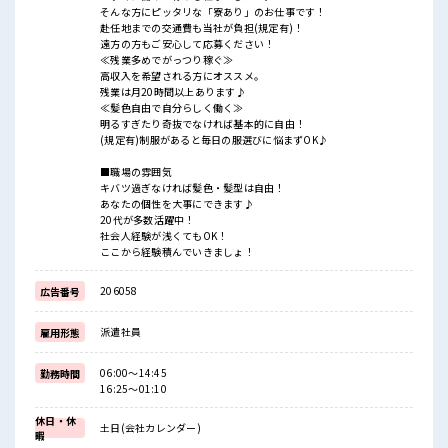
そんな方にピッタリな「寮あり」のお仕事です！
赴任地までの交通費も当社が負担(規定有)！
遠方の方もご安心して応募ください！
≪残業多めでがっつり稼ぐ≫
高収入を希望される方にオススメ。
残業は月20時間以上あります♪
≪髪色自由で自分らしく働く≫
明るすぎたり奇抜でなければ基本的に自由！
(規定有)制服があると毎日の服選びに悩まずOK♪
■職場の雰囲気
キバツ過ぎなければ髪色・髪型は自由！
あなたの個性を大事にできます♪
20代が多数活躍中！
社会人経験が浅くてもOK！
ここから経験積んでいきましょ！
206058
広告番号
派遣社員
雇用形態
06:00～14:45
勤務時間
16:25～01:10
休日・休
土日(会社カレンダー)
暇