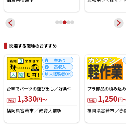
関連する職種のおすすめ
寮あり
高収入
未経験者OK
台車でパーツの運び出し／好条件
プラ部品の積み込み／
1,330
1,250
円～
円～
時給
時給
福岡県宮若市
教育大前駅
福岡県宮若市
赤間