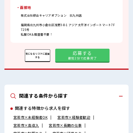
・面接地
株式会社綜合キャリアオプション 北九州店
福岡県北九州市小倉北区浅野3-8-1 アジア太平洋インポートマート7F
725号
私服OK＆履歴書不要！
応募する
気になるリストに追加
する
最短2分で応募完了
関連する条件から探す
関連する特徴から求人を探す
宮若市×未経験者OK
宮若市×経験者歓迎
宮若市×高収入
宮若市×長期の仕事