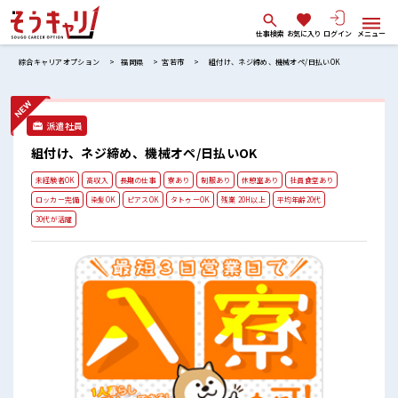
仕事検索
お気に入り
ログイン
メニュー
綜合キャリアオプション
福岡県
宮若市
組付け、ネジ締め、機械オペ/日払いOK
派遣社員
組付け、ネジ締め、機械オペ/日払いOK
未経験者OK
高収入
長期の仕事
寮あり
制服あり
休憩室あり
社員食堂あり
ロッカー完備
染髪OK
ピアスOK
タトゥーOK
残業 20H以上
平均年齢20代
30代が活躍