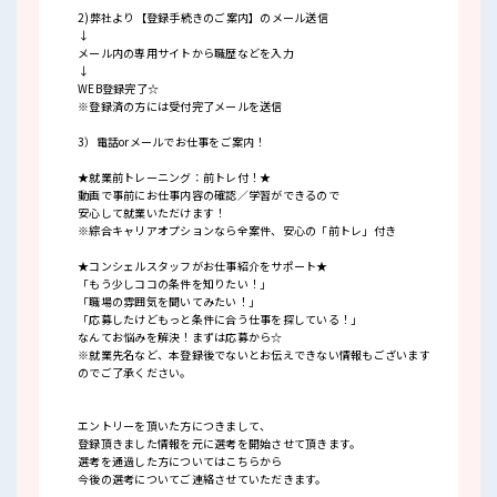
2)弊社より【登録手続きのご案内】のメール送信
↓
メール内の専用サイトから職歴などを入力
↓
WEB登録完了☆
※登録済の方には受付完了メールを送信
3）電話orメールでお仕事をご案内！
★就業前トレーニング：前トレ付！★
動画で事前にお仕事内容の確認／学習ができるので
安心して就業いただけます！
※綜合キャリアオプションなら全案件、安心の「前トレ」付き
★コンシェルスタッフがお仕事紹介をサポート★
「もう少しココの条件を知りたい！」
「職場の雰囲気を聞いてみたい！」
「応募したけどもっと条件に合う仕事を探している！」
なんてお悩みを解決！まずは応募から☆
※就業先名など、本登録後でないとお伝えできない情報もございます
のでご了承ください。
エントリーを頂いた方につきまして、
登録頂きました情報を元に選考を開始させて頂きます。
選考を通過した方についてはこちらから
今後の選考についてご連絡させていただきます。