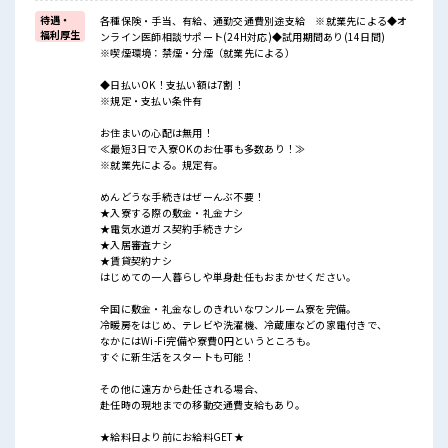
待遇・
各種保険・手当、有給、通勤交通費別途支給 ※就業先による◆オ
福利厚生
ンライン医師相談サポート(24H対応)◆試用期間あり(14日間)
※喫煙環境：禁煙・分煙（就業先による）
◆日払いOK！支払い額は7割！
※規定・支払い条件有
お住まいの心配は無用！
≪最短3日で入寮OKのお仕事も多数あり！≫
※就業先による。規定有。
めんどうな手続きはぜーんぶ不要！
★入寮する際の敷金・礼金ナシ
★電気水道ガス契約手続きナシ
★入居審査ナシ
★賃貸契約ナシ
はじめての一人暮らしや単身赴任もおまかせください。
全国に敷金・礼金なしのきれいなワンルーム寮を完備。
冷暖房をはじめ、テレビや洗濯機、冷蔵庫などの家電付きで、
なかにはWi-Fi完備や寮費0円というところも。
すぐに新生活をスタートも可能！
その他に遠方から赴任される場合、
赴任時の現地までの移動交通費支給もあり。
★給料日より前にお給料GET★