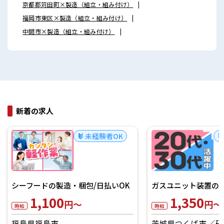
京都郡苅田町×製造（組立・組み付け）
福岡市東区×製造（組立・組み付け）
中間市×製造（組立・組み付け）
新着の求人
未経験者OK
シーフードの製造・梱包/日払いOK
ガスユニット装置の製
1,100
1,350
円～
円～
時給
時給
福島県福島市
茨城県つくば市
研