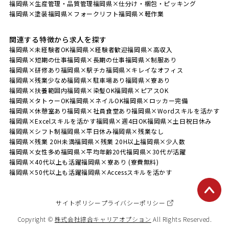
福岡県×生産管理・品質管理
福岡県×仕分け・梱包・ピッキング
福岡県×塗装
福岡県×フォークリフト
福岡県×軽作業
関連する特徴から求人を探す
福岡県×未経験者OK
福岡県×経験者歓迎
福岡県×高収入
福岡県×短期の仕事
福岡県×長期の仕事
福岡県×制服あり
福岡県×研修あり
福岡県×駅チカ
福岡県×キレイなオフィス
福岡県×残業少なめ
福岡県×駐車場あり
福岡県×寮あり
福岡県×扶養範囲内
福岡県×染髪OK
福岡県×ピアスOK
福岡県×タトゥーOK
福岡県×ネイルOK
福岡県×ロッカー完備
福岡県×休憩室あり
福岡県×社員食堂あり
福岡県×Wordスキルを活かす
福岡県×Excelスキルを活かす
福岡県×週4日OK
福岡県×土日祝日休み
福岡県×シフト制
福岡県×平日休み
福岡県×残業なし
福岡県×残業 20H未満
福岡県×残業 20H以上
福岡県×少人数
福岡県×女性多め
福岡県×平均年齢20代
福岡県×30代が活躍
福岡県×40代以上も活躍
福岡県×寮あり (寮費無料)
福岡県×50代以上も活躍
福岡県×Accessスキルを活かす
サイトポリシー
プライバシーポリシー
Copyright ©
株式会社綜合キャリアオプション
All Rights Reserved.