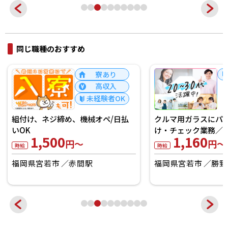
同じ職種のおすすめ
寮あり
高収入
未経験者OK
組付け、ネジ締め、機械オペ/日払
クルマ用ガラスにパ
いOK
け・チェック業務／W
1,500
1,160
円～
円～
時給
時給
福岡県宮若市
赤間駅
福岡県宮若市
勝野