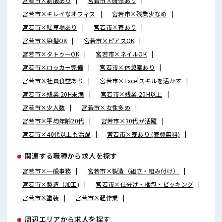
宮若市×制服あり
宮若市×研修あり
宮若市×キレイなオフィス
宮若市×残業少なめ
宮若市×駐車場あり
宮若市×寮あり
宮若市×染髪OK
宮若市×ピアスOK
宮若市×タトゥーOK
宮若市×ネイルOK
宮若市×ロッカー完備
宮若市×休憩室あり
宮若市×社員食堂あり
宮若市×Excelスキルを活かす
宮若市×残業 20H未満
宮若市×残業 20H以上
宮若市×少人数
宮若市×女性多め
宮若市×平均年齢20代
宮若市×30代が活躍
宮若市×40代以上も活躍
宮若市×寮あり (寮費無料)
関連する職種から求人を探す
宮若市×一般事務
宮若市×製造（組立・組み付け）
宮若市×製造（加工)
宮若市×仕分け・梱包・ピッキング
宮若市×塗装
宮若市×軽作業
周辺エリアから求人を探す