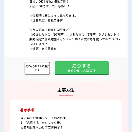
日払いOK！支払い額は7割！
即払いOKのオシゴトもあり！
※住環境は寮によって異なります。
※当社規定・支払条件有
＼友人紹介で特典をGET★／
⇒紹介した方に【10万円】、された方に【5万円】をプレゼント！
期間限定で金額増加キャンペーン中！お友だちを誘っておこづかい
GETしよう！
※規定・支払条件有
応募する
気になるリストに追加
する
最短2分で応募完了
応募方法
・選考手順
★応募～お仕事スタートの流れ★
1)「応募する」をクリック後、
必要項目を入力して応募完了！