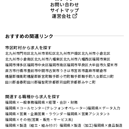
お問い合わせ
サイトマップ
運営会社
おすすめの関連リンク
市区町村から求人を探す
北九州市門司区
北九州市若松区
北九州市戸畑区
北九州市小倉北区
北九州市小倉南区
北九州市八幡東区
北九州市八幡西区
福岡市東区
福岡市博多区
福岡市中央区
福岡市南区
福岡市早良区
大牟田市
久留米市
直方市
行橋市
豊前市
中間市
古賀市
うきは市
宮若市
嘉麻市
朝倉市
糟屋郡篠栗町
糟屋郡新宮町
鞍手郡小竹町
鞍手郡鞍手町
八女郡広川町
田川郡香春町
田川郡福智町
京都郡苅田町
京都郡みやこ町
関連する職種から求人を探す
福岡県×一般事務
福岡県×経理・会計・財務
福岡県×コールセンター(テレフォンオペレーター)
福岡県×データ入力
福岡県×営業・企画営業・ラウンダー
福岡県×営業アシスタント
福岡県×その他(営業・販売・サービス系)
福岡県×製造（組立・組み付け）
福岡県×製造（加工)
福岡県×食品製造