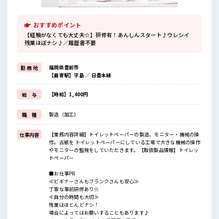
おすすめポイント
【経験がなくても大丈夫☆】研修有！あんしんスタート♪ウレシイ
残業ほぼナシ♪／履歴書不要
福岡県豊前市
勤 務 地
【最寄駅】宇島 ／ 日豊本線
【時給】1,400円
給 与
製造（加工)
職 種
【業務内容詳細】トイレットペーパーの製造、モニター・機械の操
仕事内容
作。古紙を トイレットペーパーにしている工場で大きな機械の操作
やモニターの監視をしていただきます。【取扱製品情報】トイレッ
トペーパー
■お仕事PR
≪ビギナーさんもブランクさんも安心≫
丁寧な事前研修あり☆
≪自分の時間も大切≫
残業はほとんどナシ！
場合によってはお願いすることもあります♪