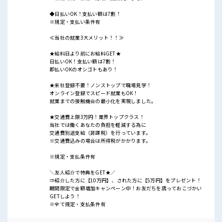
◆日払いOK！支払い額は7割！
※規定・支払い条件有
≪当社の就業3大メリット！！≫
★給料日より前にお給料GET★
日払いOK！支払い額は7割！
即払いOKのオシゴトもあり！
★来社登録不要！ノンストップで職場見学！
オンライン登録でスピード就業もOK！
就業までの接触機会の最小化を実現しました。
★交通費上限3万円！業界トップクラス！
当社では働くあなたの負担を軽減する為に
交通費別途支給（非課税）を行っています。
※交通費込みの場合は所得税がかかります。
※規定・支払条件有
＼友人紹介で特典をGET★／
⇒紹介した方に【10万円】、された方に【5万円】をプレゼント！
期間限定で金額増加キャンペーン中！お友だちを誘っておこづかい
GETしよう！
※全て規定・支払条件有