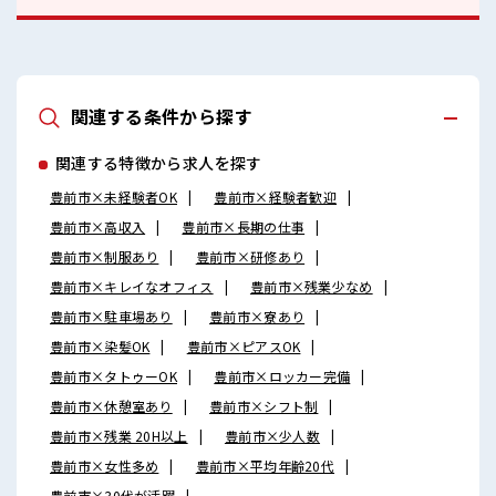
関連する条件から探す
関連する特徴から求人を探す
豊前市×未経験者OK
豊前市×経験者歓迎
豊前市×高収入
豊前市×長期の仕事
豊前市×制服あり
豊前市×研修あり
豊前市×キレイなオフィス
豊前市×残業少なめ
豊前市×駐車場あり
豊前市×寮あり
豊前市×染髪OK
豊前市×ピアスOK
豊前市×タトゥーOK
豊前市×ロッカー完備
豊前市×休憩室あり
豊前市×シフト制
豊前市×残業 20H以上
豊前市×少人数
豊前市×女性多め
豊前市×平均年齢20代
豊前市×30代が活躍