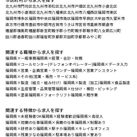
北九州市門司区
北九州市若松区
北九州市戸畑区
北九州市小倉北区
北九州市小倉南区
北九州市八幡東区
北九州市八幡西区
福岡市東区
福岡市博多区
福岡市中央区
福岡市南区
福岡市早良区
大牟田市
久留米市
直方市
行橋市
豊前市
中間市
古賀市
うきは市
宮若市
嘉麻市
朝倉市
糟屋郡篠栗町
糟屋郡新宮町
鞍手郡小竹町
鞍手郡鞍手町
八女郡広川町
田川郡香春町
田川郡福智町
京都郡苅田町
京都郡みやこ町
関連する職種から求人を探す
福岡県×一般事務
福岡県×経理・会計・財務
福岡県×コールセンター(テレフォンオペレーター)
福岡県×データ入力
福岡県×営業・企画営業・ラウンダー
福岡県×営業アシスタント
福岡県×その他(営業・販売・サービス系)
福岡県×製造（組立・組み付け）
福岡県×製造（加工)
福岡県×食品製造
福岡県×生産管理・品質管理
福岡県×仕分け・梱包・ピッキング
福岡県×塗装
福岡県×フォークリフト
福岡県×軽作業
関連する特徴から求人を探す
福岡県×未経験者OK
福岡県×経験者歓迎
福岡県×高収入
福岡県×短期の仕事
福岡県×長期の仕事
福岡県×制服あり
福岡県×研修あり
福岡県×駅チカ
福岡県×キレイなオフィス
福岡県×残業少なめ
福岡県×駐車場あり
福岡県×寮あり