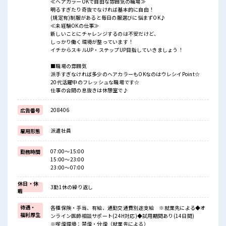
≪ヘアカラーOKで自由な雰囲気の職場≫
明るすぎたり奇抜でなければ基本的に自由！
(規定有)制服があると毎日の服選びに悩まずOK♪
≪未経験OKの仕事≫
新しいことにチャレンジするのは不安だけど、
しっかり働く環境が整っています！
イチからスキルUP・ステップUP目指していきましょう！
■職場の雰囲気
派手すぎなければ多少のヘアカラーもOKなのはウレシイPoint☆
20代活躍中のフレッシュな職場です☆
仕事の合間の息抜きは休憩室で♪
208406
広告番号
派遣社員
雇用形態
07:00～15:00
勤務時間
15:00～23:00
23:00～07:00
休日・休
3勤1休の繰り返し
暇
待遇・
各種保険・手当、有給、通勤交通費別途支給 ※就業先による◆オ
福利厚生
ンライン医師相談サポート(24H対応)◆試用期間あり(14日間)
※喫煙環境：禁煙・分煙（就業先による）