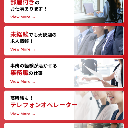
部屋付き
の
お仕事あります！
View More
未経験
でも大歓迎の
求人情報！
View More
事務の経験が活かせる
事務職
の仕事
View More
高時給も！
テレフォンオペレーター
View More