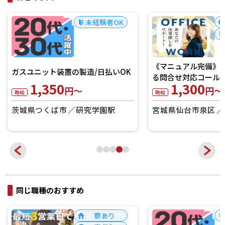
未経験者OK
《マニュアル完備》
ガスユニット装置の製造/日払いOK
る問合せ対応コール！
1,350
1,300
円～
円～
時給
時給
茨城県つくば市
研究学園駅
宮城県仙台市泉区
同じ職種のおすすめ
寮あり