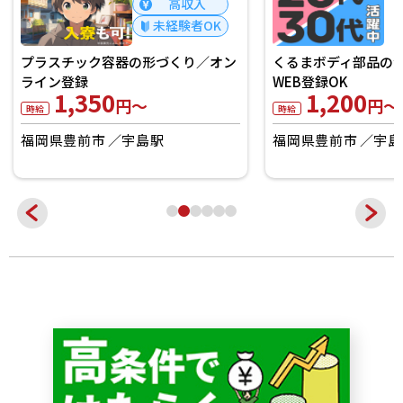
高収入
未経験者OK
プラスチック容器の形づくり／オン
くるまボディ部品の
ライン登録
WEB登録OK
1,350
1,200
円～
円～
時給
時給
福岡県豊前市
宇島駅
福岡県豊前市
宇島