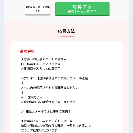
応募する
気になるリストに追加
する
最短2分で応募完了
応募方法
・選考手順
★応募～お仕事スタートの流れ★
1)「応募する」をクリック後、
必要項目を入力して応募完了！
2)弊社より【登録手続きのご案内】のメール送信
↓
メール内の専用サイトから職歴などを入力
↓
WEB登録完了☆
※登録済の方には受付完了メールを送信
3）電話orメールでお仕事をご案内！
★就業前トレーニング：前トレ付！★
動画で事前にお仕事内容の確認／学習ができるので
安心して就業いただけます！