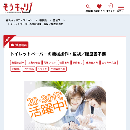
仕事検索
お気に入り
ログイン
メニュー
綜合キャリアオプション
福岡県
豊前市
トイレットペーパーの機械操作・監視／履歴書不要
派遣社員
トイレットペーパーの機械操作・監視／履歴書不要
未経験者OK
長期の仕事
残業少なめ
制服あり
研修あり
休憩室あり
ロッカー完備
染髪OK
ピアスOK
シフト制
平均年齢20代