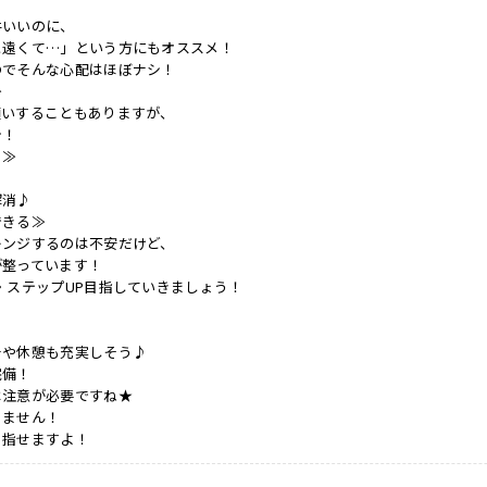
件いいのに、
と遠くて…」という方にもオススメ！
のでそんな心配はほぼナシ！
≫
願いすることもありますが、
シ！
リ≫
解消♪
できる≫
レンジするのは不安だけど、
が整っています！
・ステップUP目指していきましょう！
チや休憩も充実しそう♪
完備！
は注意が必要ですね★
りません！
目指せますよ！