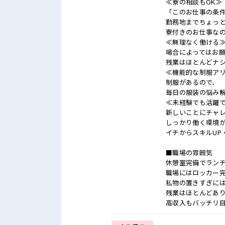
≪寮の相談もOK≫
「このお仕事の条
勤務地までちょっ
寮付きのお仕事な
≪無理なく働ける
場合によってはお
残業はほとんどナ
≪機能的な制服ア
制服があるので、
毎日の服装の悩み
≪未経験でも活躍
新しいことにチャ
しっかり働く環境
イチからスキルUP
■職場の雰囲気
休憩室完備でラン
職場にはロッカー
私物の置きすぎに
残業はほとんどあ
高収入もバッチリ