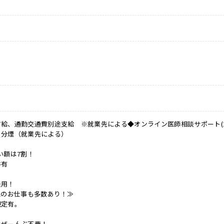
給、通勤交通費別途支給 ※就業先による◆オンライン医師相談サポート(24H
・分煙（就業先による）
い額は7割！
件有
無用！
Kのお仕事も多数あり！≫
規定有。
はぜーんぶ不要！