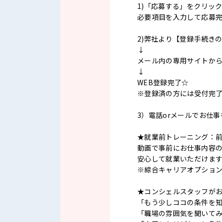
1)「応募する」をクリッ
必要項目を入力して応募
2)弊社より【登録手続き
↓
メール内の専用サイトか
↓
WEB登録完了☆
※登録済の方には受付完
3）電話orメールでお仕
★就業前トレーニング：
動画で事前にお仕事内容
安心して就業いただけま
※綜合キャリアオプショ
★コンシェルスタッフが
「もう少しココの条件を
「職場の雰囲気を聞いて