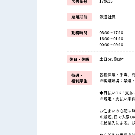
179615
広告番号
派遣社員
雇用形態
08:30～17:10
勤務時間
16:30～01:10
00:30～09:10
土日or5勤2休
休日・休暇
各種保険・手当、有
待遇・
※喫煙環境：禁煙
福利厚生
◆日払いOK！支払
※規定・支払い条
お住まいの心配は
≪最短3日で入寮O
※就業先による。
めんどうな手続き