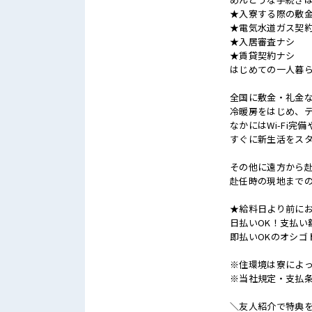
★入寮する際の敷
★電気水道ガス契
★入居審査ナシ
★賃貸契約ナシ
はじめての一人暮
全国に敷金・礼金
冷暖房をはじめ、
なかにはWi-Fi完
すぐに新生活をス
その他に遠方から
赴任時の現地まで
★給料日より前にお
日払いOK！支払い
即払いOKのオシゴ
※住環境は寮によ
※当社規定・支払
＼友人紹介で特典を