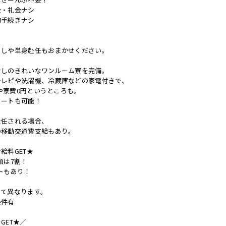
金・礼金ナシ
約手続きナシ
らしや単身赴任もおまかせください。
なしのきれいなワンルーム寮を完備。
テレビや洗濯機、冷蔵庫などの家電付きで、
備や寮費0円というところも。
タートも可能！
赴任される場合、
の移動交通費支給もあり。
給料GET★
額は7割！
トもあり！
って異なります。
条件有
GET★／