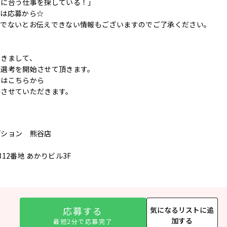
件に合う仕事を探している！」
ずは応募から☆
後でないとお伝えできない情報もございますのでご了承ください。
つきまして、
に選考を開始させて頂きます。
てはこちらから
絡させていただきます。
プション 熊谷店
12番地 あかりビル3F
応募する
気になるリストに追
加する
最短2分で応募完了