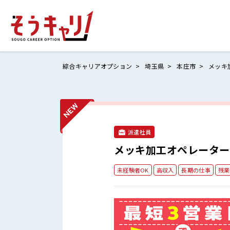
綜合キャリアオプション
埼玉県
本庄市
メッキ
ホームにもど
お仕事検索
派遣社員
お気に入りリ
メッキ加工オペレーター
お問い合わせ
未経験者OK
高収入
長期の仕事
残業
ログイン