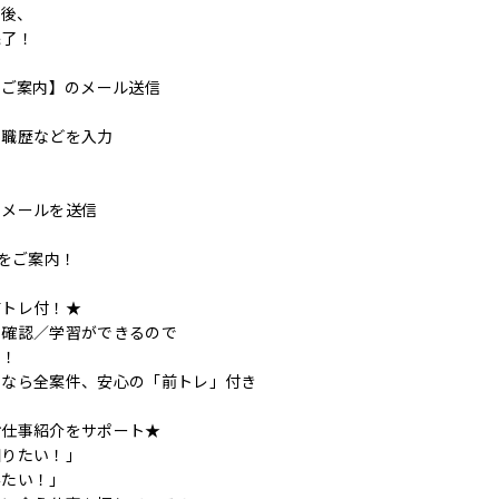
ク後、
完了！
のご案内】のメール送信
ら職歴などを入力
了メールを送信
事をご案内！
前トレ付！★
の確認／学習ができるので
す！
ンなら全案件、安心の「前トレ」付き
お仕事紹介をサポート★
知りたい！」
みたい！」