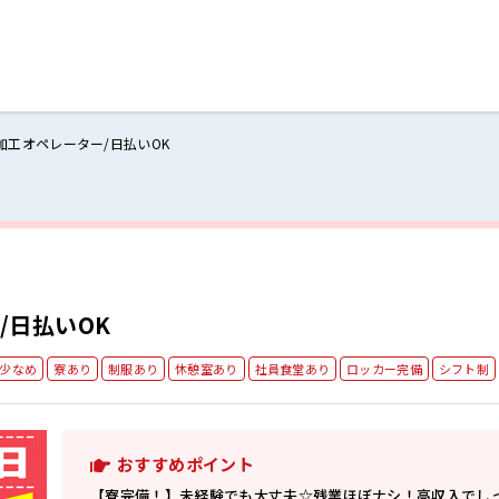
加工オペレーター/日払いOK
ログイン
閉じる
る
スト
/日払いOK
少なめ
寮あり
制服あり
休憩室あり
社員食堂あり
ロッカー完備
シフト制
おすすめポイント
【寮完備！】未経験でも大丈夫☆残業ほぼナシ！高収入でし