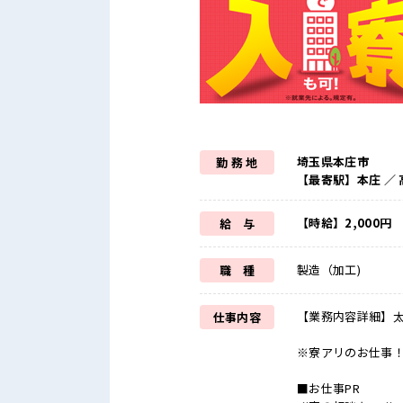
埼玉県本庄市
勤 務 地
【最寄駅】本庄 ／ 
【時給】2,000円
給 与
製造（加工)
職 種
【業務内容詳細】
仕事内容
※寮アリのお仕事
■お仕事PR