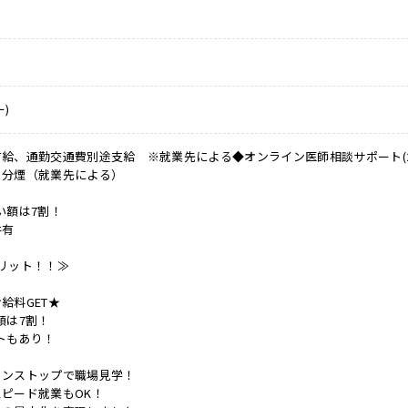
)
給、通勤交通費別途支給 ※就業先による◆オンライン医師相談サポート(24H
・分煙（就業先による）
い額は7割！
件有
リット！！≫
給料GET★
額は7割！
トもあり！
ノンストップで職場見学！
ピード就業もOK！