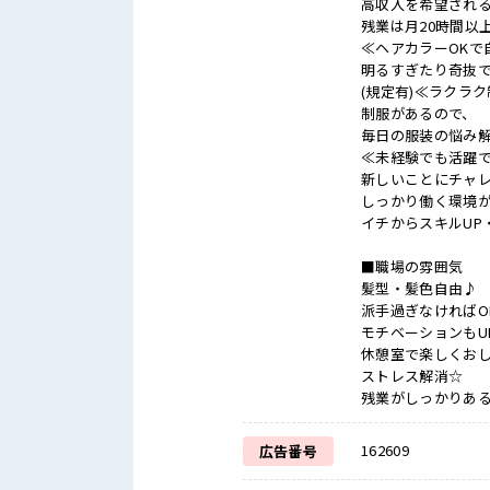
高収入を希望され
残業は月20時間以
≪ヘアカラーOKで
明るすぎたり奇抜
(規定有)≪ラクラ
制服があるので、
毎日の服装の悩み
≪未経験でも活躍
新しいことにチャ
しっかり働く環境
イチからスキルUP
■職場の雰囲気
髪型・髪色自由♪
派手過ぎなければO
モチベーションもU
休憩室で楽しくお
ストレス解消☆
残業がしっかりあ
162609
広告番号