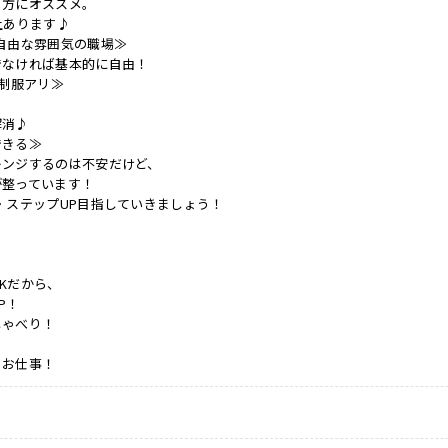
る方にオススメ。
上あります♪
自由な雰囲気の職場≫
でなければ基本的に自由！
ク制服アリ≫
解消♪
できる≫
レンジするのは不安だけど、
が整っています！
・ステップUP目指していきましょう！
Kだから、
P！
しゃべり！
るお仕事！