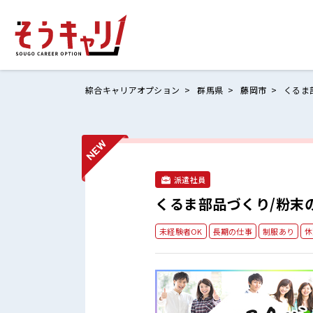
綜合キャリアオプション
群馬県
藤岡市
くるま
ホームにもど
お仕事検索
派遣社員
お気に入りリ
くるま部品づくり/粉末
お問い合わせ
未経験者OK
長期の仕事
制服あり
休
ログイン