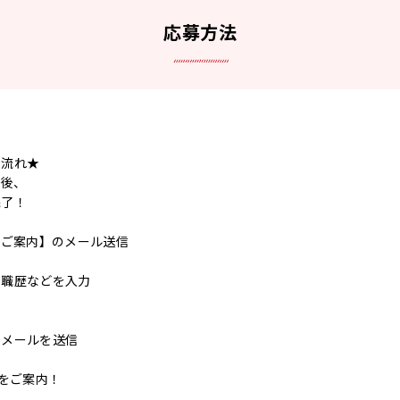
応募方法
の流れ★
ク後、
完了！
のご案内】のメール送信
ら職歴などを入力
了メールを送信
事をご案内！