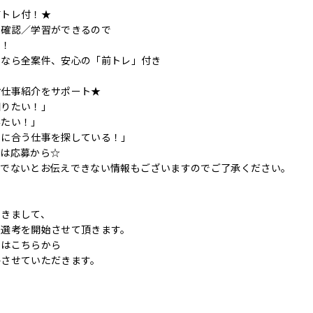
前トレ付！★
の確認／学習ができるので
す！
ンなら全案件、安心の「前トレ」付き
お仕事紹介をサポート★
知りたい！」
みたい！」
件に合う仕事を探している！」
ずは応募から☆
後でないとお伝えできない情報もございますのでご了承ください。
つきまして、
に選考を開始させて頂きます。
てはこちらから
絡させていただきます。