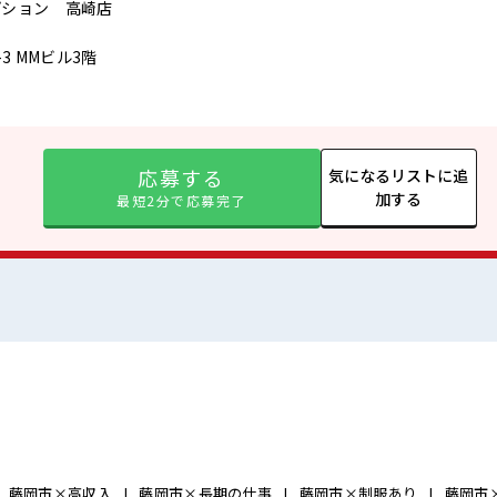
プション 高崎店
3 MMビル3階
応募する
気になるリストに追
加する
最短2分で応募完了
藤岡市×高収入
藤岡市×長期の仕事
藤岡市×制服あり
藤岡市