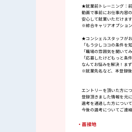
★就業前トレーニング：
動画で事前にお仕事内容
安心して就業いただけま
※綜合キャリアオプショ
★コンシェルスタッフが
「もう少しココの条件を
「職場の雰囲気を聞いて
「応募したけどもっと条
なんてお悩みを解決！ま
※就業先名など、本登録
エントリーを頂いた方に
登録頂きました情報を元
選考を通過した方につい
今後の選考についてご連
・面接地