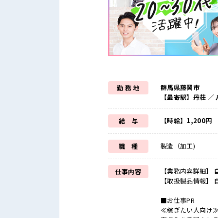
群馬県藤岡市
勤 務 地
【最寄駅】丹荘 ／ 
【時給】1,200円
給 与
製造（加工)
職 種
【業務内容詳細】 
仕事内容
【取扱製品情報】 
■お仕事PR
≪稼ぎたい人向け