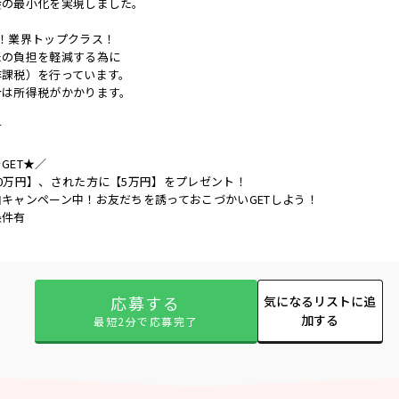
会の最小化を実現しました。
！業界トップクラス！
たの負担を軽減する為に
非課税）を行っています。
合は所得税がかかります。
有
GET★／
0万円】、された方に【5万円】をプレゼント！
キャンペーン中！お友だちを誘っておこづかいGETしよう！
条件有
応募する
気になるリストに追
加する
最短2分で応募完了