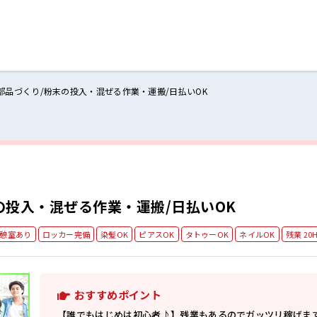
部品づくり/粉末の投入・混ぜる作業・運搬/日払いOK
ログイン
閉じる
る
スト
の投入・混ぜる作業・運搬/日払いOK
憩室あり
ロッカー完備
染髪OK
ピアスOK
タトゥーOK
ネイルOK
残業 20
おすすめポイント
【誰でもはじめは初心者♪】残業もあるのでガッツリ稼げま