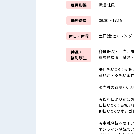
派遣社員
雇用形態
08:30～17:15
勤務時間
土日(会社カレンダー
休日・休暇
各種保険・手当、有
待遇・
※喫煙環境：禁煙
福利厚生
◆日払いOK！支払
※規定・支払い条
≪当社の就業3大メ
★給料日より前にお
日払いOK！支払い
即払いOKのオシゴ
★来社登録不要！
オンライン登録でス