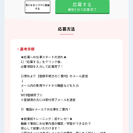
応募する
気になるリストに追加
する
最短2分で応募完了
応募方法
・選考手順
★応募～お仕事スタートの流れ★
1)「応募する」をクリック後、
必要項目を入力して応募完了！
2)弊社より【登録手続きのご案内】のメール送信
↓
メール内の専用サイトから職歴などを入力
↓
WEB登録完了☆
※登録済の方には受付完了メールを送信
3）電話orメールでお仕事をご案内！
★就業前トレーニング：前トレ付！★
動画で事前にお仕事内容の確認／学習ができるので
安心して就業いただけます！
※綜合キャリアオプションなら全案件、安心の「前トレ」付き