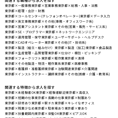
関連する職種から求人を探す
東京都×一般事務
東京都×営業事務
東京都×総務・人事・法務
東京都×経理・会計・財務
東京都×コールセンター(テレフォンオペレーター)
東京都×データ入力
東京都×英文事務
東京都×その他(事務・オフィスワーク系)
東京都×営業アシスタント
東京都×その他(営業・販売・サービス系)
東京都×SE・プログラマー
東京都×ネットワークエンジニア
東京都×運用管理・保守
東京都×ユーザーサポート・ヘルプデスク
東京都×CADオペレーター
東京都×その他(IT・技術系)
東京都×製造（組立・組み付け）
東京都×製造（加工)
東京都×食品製造
東京都×生産管理・品質管理
東京都×仕分け・梱包・ピッキング
東京都×フォークリフト
東京都×軽作業
東京都×清掃
東京都×その他製造・物流・軽作業系
東京都×医療事務
東京都×看護師・准看護師
東京都×治験関連
東京都×介護関連
東京都×インストラクター・講師
東京都×その他(医療・介護・教育系)
関連する特徴から求人を探す
東京都×未経験者OK
東京都×経験者歓迎
東京都×高収入
東京都×短期の仕事
東京都×長期の仕事
東京都×制服あり
東京都×研修あり
東京都×駅チカ
東京都×キレイなオフィス
東京都×残業少なめ
東京都×駐車場あり
東京都×寮あり
東京都×扶養範囲内
東京都×染髪OK
東京都×ピアスOK