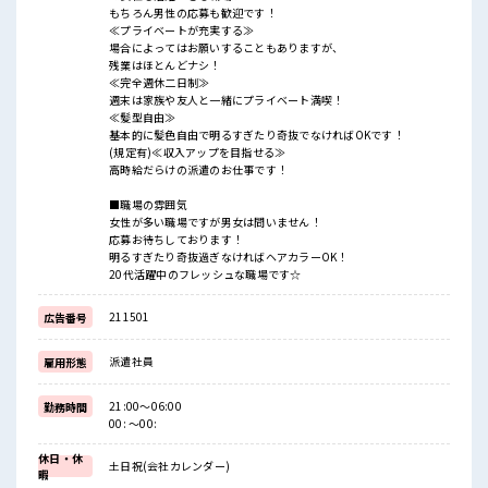
もちろん男性の応募も歓迎です！
≪プライベートが充実する≫
場合によってはお願いすることもありますが、
残業はほとんどナシ！
≪完全週休二日制≫
週末は家族や友人と一緒にプライベート満喫！
≪髪型自由≫
基本的に髪色自由で明るすぎたり奇抜でなければOKです！
(規定有)≪収入アップを目指せる≫
高時給だらけの派遣のお仕事です！
■職場の雰囲気
女性が多い職場ですが男女は問いません！
応募お待ちしております！
明るすぎたり奇抜過ぎなければヘアカラーOK！
20代活躍中のフレッシュな職場です☆
211501
広告番号
派遣社員
雇用形態
21:00～06:00
勤務時間
00: ～00:
休日・休
土日祝(会社カレンダー)
暇