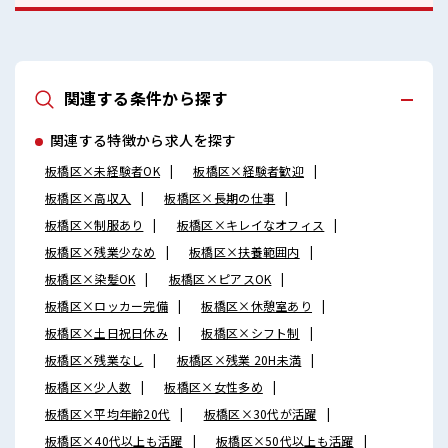
関連する条件から探す
関連する特徴から求人を探す
板橋区×未経験者OK
板橋区×経験者歓迎
板橋区×高収入
板橋区×長期の仕事
板橋区×制服あり
板橋区×キレイなオフィス
板橋区×残業少なめ
板橋区×扶養範囲内
板橋区×染髪OK
板橋区×ピアスOK
板橋区×ロッカー完備
板橋区×休憩室あり
板橋区×土日祝日休み
板橋区×シフト制
板橋区×残業なし
板橋区×残業 20H未満
板橋区×少人数
板橋区×女性多め
板橋区×平均年齢20代
板橋区×30代が活躍
板橋区×40代以上も活躍
板橋区×50代以上も活躍