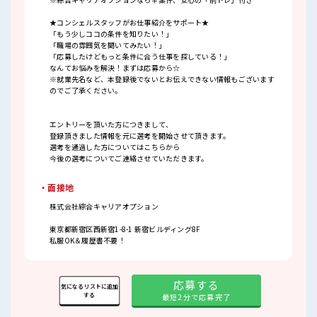
★コンシェルスタッフがお仕事紹介をサポート★
「もう少しココの条件を知りたい！」
「職場の雰囲気を聞いてみたい！」
「応募したけどもっと条件に合う仕事を探している！」
なんてお悩みを解決！まずは応募から☆
※就業先名など、本登録後でないとお伝えできない情報もございます
のでご了承ください。
エントリーを頂いた方につきまして、
登録頂きました情報を元に選考を開始させて頂きます。
選考を通過した方についてはこちらから
今後の選考についてご連絡させていただきます。
・面接地
株式会社綜合キャリアオプション
東京都新宿区西新宿1-8-1 新宿ビルディング8F
私服OK＆履歴書不要！
応募する
気になるリストに追加
する
最短2分で応募完了