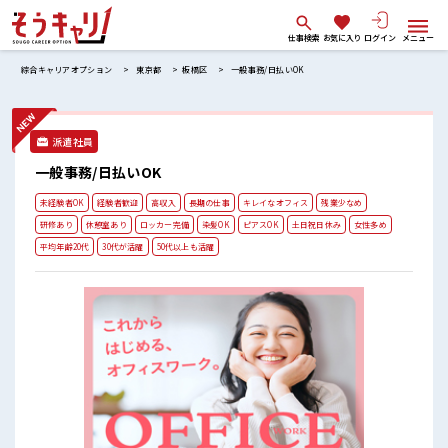
仕事検索
お気に入り
ログイン
メニュー
綜合キャリアオプション
東京都
板橋区
一般事務/日払いOK
派遣社員
一般事務/日払いOK
未経験者OK
経験者歓迎
高収入
長期の仕事
キレイなオフィス
残業少なめ
研修あり
休憩室あり
ロッカー完備
染髪OK
ピアスOK
土日祝日休み
女性多め
平均年齢20代
30代が活躍
50代以上も活躍