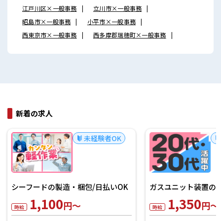
江戸川区×一般事務
立川市×一般事務
昭島市×一般事務
小平市×一般事務
西東京市×一般事務
西多摩郡瑞穂町×一般事務
新着の求人
未経験者OK
シーフードの製造・梱包/日払いOK
ガスユニット装置の製
1,100
1,350
円～
円～
時給
時給