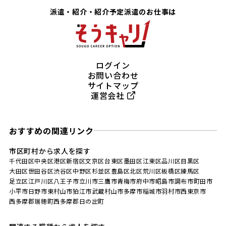
派遣・紹介・紹介予定派遣のお仕事は
ログイン
お問い合わせ
サイトマップ
運営会社
おすすめの関連リンク
市区町村から求人を探す
千代田区
中央区
港区
新宿区
文京区
台東区
墨田区
江東区
品川区
目黒区
大田区
世田谷区
渋谷区
中野区
杉並区
豊島区
北区
荒川区
板橋区
練馬区
足立区
江戸川区
八王子市
立川市
三鷹市
青梅市
府中市
昭島市
調布市
町田市
小平市
日野市
東村山市
狛江市
武蔵村山市
多摩市
稲城市
羽村市
西東京市
西多摩郡瑞穂町
西多摩郡日の出町