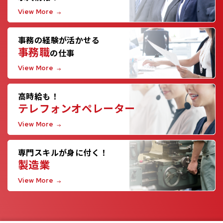
View More
事務の経験が活かせる
事務職
の仕事
View More
高時給も！
テレフォンオペレーター
View More
専門スキルが身に付く！
製造業
View More