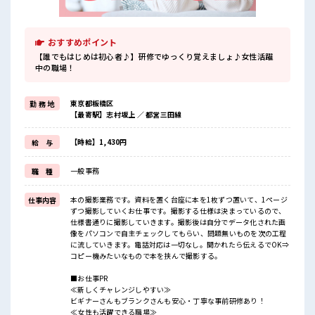
おすすめポイント
【誰でもはじめは初心者♪】研修でゆっくり覚えましょ♪女性活躍
中の職場！
東京都板橋区
勤 務 地
【最寄駅】志村坂上 ／ 都営三田線
【時給】1,430円
給 与
一般事務
職 種
本の撮影業務です。資料を置く台座に本を1枚ずつ置いて、1ページ
仕事内容
ずつ撮影していくお仕事です。撮影する仕様は決まっているので、
仕様書通りに撮影していきます。撮影後は自分でデータ化された画
像をパソコンで自主チェックしてもらい、問題無いものを次の工程
に流していきます。電話対応は一切なし。聞かれたら伝えるでOK⇒
コピー機みたいなもので本を挟んで撮影する。
■お仕事PR
≪新しくチャレンジしやすい≫
ビギナーさんもブランクさんも安心・丁寧な事前研修あり！
≪女性も活躍できる職場≫