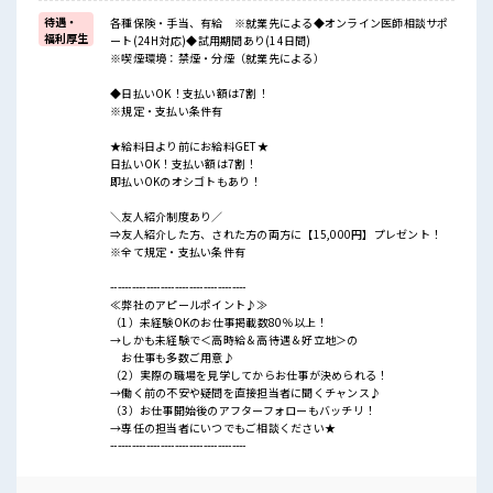
待遇・
各種保険・手当、有給 ※就業先による◆オンライン医師相談サポ
福利厚生
ート(24H対応)◆試用期間あり(14日間)
※喫煙環境：禁煙・分煙（就業先による）
◆日払いOK！支払い額は7割！
※規定・支払い条件有
★給料日より前にお給料GET★
日払いOK！支払い額は7割！
即払いOKのオシゴトもあり！
＼友人紹介制度あり／
⇒友人紹介した方、された方の両方に【15,000円】プレゼント！
※全て規定・支払い条件有
--------------------------------------
≪弊社のアピールポイント♪≫
（1）未経験OKのお仕事掲載数80％以上！
→しかも未経験で＜高時給＆高待遇＆好立地＞の
お仕事も多数ご用意♪
（2）実際の職場を見学してからお仕事が決められる！
→働く前の不安や疑問を直接担当者に聞くチャンス♪
（3）お仕事開始後のアフターフォローもバッチリ！
→専任の担当者にいつでもご相談ください★
--------------------------------------