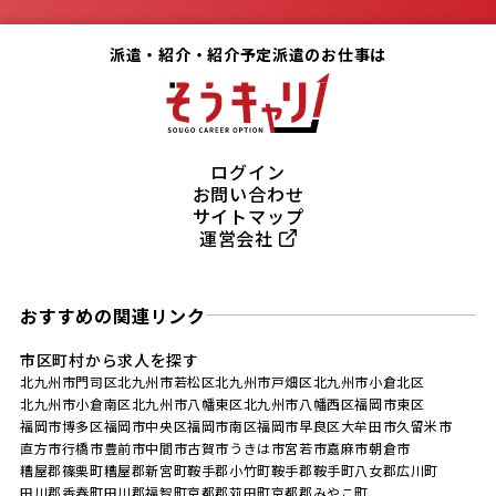
派遣・紹介・紹介予定派遣のお仕事は
ログイン
お問い合わせ
サイトマップ
運営会社
おすすめの関連リンク
市区町村から求人を探す
北九州市門司区
北九州市若松区
北九州市戸畑区
北九州市小倉北区
北九州市小倉南区
北九州市八幡東区
北九州市八幡西区
福岡市東区
福岡市博多区
福岡市中央区
福岡市南区
福岡市早良区
大牟田市
久留米市
直方市
行橋市
豊前市
中間市
古賀市
うきは市
宮若市
嘉麻市
朝倉市
糟屋郡篠栗町
糟屋郡新宮町
鞍手郡小竹町
鞍手郡鞍手町
八女郡広川町
田川郡香春町
田川郡福智町
京都郡苅田町
京都郡みやこ町