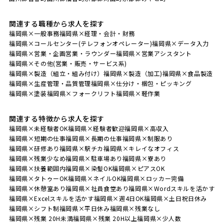
関連する職種から求人を探す
福岡県×一般事務
福岡県×経理・会計・財務
福岡県×コールセンター(テレフォンオペレーター)
福岡県×データ入力
福岡県×営業・企画営業・ラウンダー
福岡県×営業アシスタント
福岡県×その他(営業・販売・サービス系)
福岡県×製造（組立・組み付け）
福岡県×製造（加工)
福岡県×食品製造
福岡県×生産管理・品質管理
福岡県×仕分け・梱包・ピッキング
福岡県×塗装
福岡県×フォークリフト
福岡県×軽作業
関連する特徴から求人を探す
福岡県×未経験者OK
福岡県×経験者歓迎
福岡県×高収入
福岡県×短期の仕事
福岡県×長期の仕事
福岡県×制服あり
福岡県×研修あり
福岡県×駅チカ
福岡県×キレイなオフィス
福岡県×残業少なめ
福岡県×駐車場あり
福岡県×寮あり
福岡県×扶養範囲内
福岡県×染髪OK
福岡県×ピアスOK
福岡県×タトゥーOK
福岡県×ネイルOK
福岡県×ロッカー完備
福岡県×休憩室あり
福岡県×社員食堂あり
福岡県×Wordスキルを活かす
福岡県×Excelスキルを活かす
福岡県×週4日OK
福岡県×土日祝日休み
福岡県×シフト制
福岡県×平日休み
福岡県×残業なし
福岡県×残業 20H未満
福岡県×残業 20H以上
福岡県×少人数