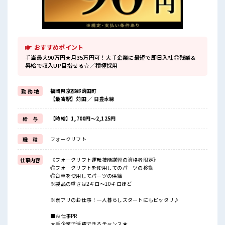
おすすめポイント
手当最大90万円★月35万円可！大手企業に最短で即日入社◎残業&
昇給で収入UP目指せる☆／積極採用
福岡県京都郡苅田町
勤 務 地
【最寄駅】苅田 ／ 日豊本線
【時給】1,700円～2,125円
給 与
フォークリフト
職 種
《フォークリフト運転技能講習の資格者限定》
仕事内容
◎フォークリフトを使用してのパーツの移動
◎台車を使用してパーツの供給
※製品の重さは2キロ～10キロほど
※寮アリのお仕事！一人暮らしスタートにもピッタリ♪
■お仕事PR
大手企業で活躍できるチャンス★