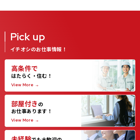
Pick up
イチオシのお仕事情報！
高条件で
はたらく・住む！
View More
部屋付き
の
お仕事あります！
View More
未経験
でも大歓迎の