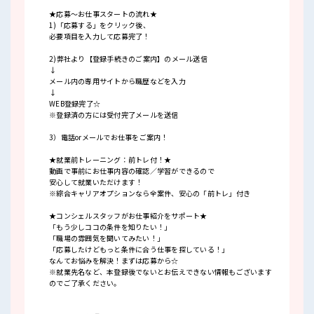
★応募～お仕事スタートの流れ★
1)「応募する」をクリック後、
必要項目を入力して応募完了！
2)弊社より【登録手続きのご案内】のメール送信
↓
メール内の専用サイトから職歴などを入力
↓
WEB登録完了☆
※登録済の方には受付完了メールを送信
3）電話orメールでお仕事をご案内！
★就業前トレーニング：前トレ付！★
動画で事前にお仕事内容の確認／学習ができるので
安心して就業いただけます！
※綜合キャリアオプションなら全案件、安心の「前トレ」付き
★コンシェルスタッフがお仕事紹介をサポート★
「もう少しココの条件を知りたい！」
「職場の雰囲気を聞いてみたい！」
「応募したけどもっと条件に合う仕事を探している！」
なんてお悩みを解決！まずは応募から☆
※就業先名など、本登録後でないとお伝えできない情報もございます
のでご了承ください。