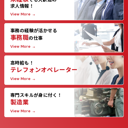
求人情報！
View More
事務の経験が活かせる
事務職
の仕事
View More
高時給も！
テレフォンオペレーター
View More
専門スキルが身に付く！
製造業
View More