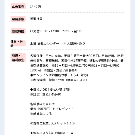
144368
広告番号
派遣社員
雇用形態
(2交替)8:00～17:00、20:00～翌5:00
勤務時間
休日・休
土日(会社カレンダー) ※大型連休あり
暇
待遇・
各種保険・手当、有給、更新在籍手当最大90万円、昇給制度、制服
福利厚生
無料貸与、寮費無料、家電付き1R寮完備、通勤交通費別途支給、赴
任交通費支給 ※13ヶ月目～は時給1750円※19ヶ月目～は時給
1800円 ※規定・支払い条件あり
◆オンライン医師相談サポート(24H対応)
※喫煙環境：禁煙・分煙（就業先による）
◆日払いOK！支払い額は7割！
※規定・支払い条件有
各種手当の合計で…
最大【90万円】をプレゼント！
※就業先による
≪当社の就業3大メリット！！≫
★給料日より前にお給料GET★