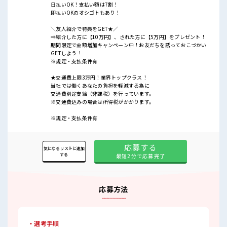
日払いOK！支払い額は7割！
即払いOKのオシゴトもあり！
＼友人紹介で特典をGET★／
⇒紹介した方に【10万円】、された方に【5万円】をプレゼント！
期間限定で金額増加キャンペーン中！お友だちを誘っておこづかい
GETしよう！
※規定・支払条件有
★交通費上限3万円！業界トップクラス！
当社では働くあなたの負担を軽減する為に
交通費別途支給（非課税）を行っています。
※交通費込みの場合は所得税がかかります。
※規定・支払条件有
応募する
気になるリストに追加
する
最短2分で応募完了
応募方法
・選考手順