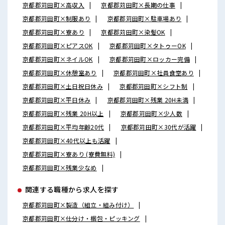
京都郡苅田町×高収入
京都郡苅田町×長期の仕事
京都郡苅田町×制服あり
京都郡苅田町×駐車場あり
京都郡苅田町×寮あり
京都郡苅田町×染髪OK
京都郡苅田町×ピアスOK
京都郡苅田町×タトゥーOK
京都郡苅田町×ネイルOK
京都郡苅田町×ロッカー完備
京都郡苅田町×休憩室あり
京都郡苅田町×社員食堂あり
京都郡苅田町×土日祝日休み
京都郡苅田町×シフト制
京都郡苅田町×平日休み
京都郡苅田町×残業 20H未満
京都郡苅田町×残業 20H以上
京都郡苅田町×少人数
京都郡苅田町×平均年齢20代
京都郡苅田町×30代が活躍
京都郡苅田町×40代以上も活躍
京都郡苅田町×寮あり (寮費無料)
京都郡苅田町×残業少なめ
関連する職種から求人を探す
京都郡苅田町×製造（組立・組み付け）
京都郡苅田町×仕分け・梱包・ピッキング