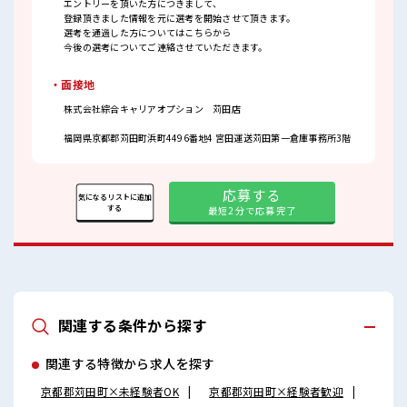
エントリーを頂いた方につきまして、
登録頂きました情報を元に選考を開始させて頂きます。
選考を通過した方についてはこちらから
今後の選考についてご連絡させていただきます。
・面接地
株式会社綜合キャリアオプション 苅田店
福岡県京都郡苅田町浜町4496番地4 宮田運送苅田第一倉庫事務所3階
応募する
気になるリストに追加
する
最短2分で応募完了
関連する条件から探す
関連する特徴から求人を探す
京都郡苅田町×未経験者OK
京都郡苅田町×経験者歓迎