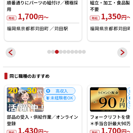
自動車シートのネジ
組立・加工・食品製造など／履歴書
条件
不要
1,550
1,350
円～
円～
時給
時給
福岡県京都郡苅田町
福岡県京都郡苅田町
苅田駅
同じ職種のおすすめ
寮あり
高収入
経験者歓迎
フォークリフトを使用した運搬作業
パーツ移動&供給＊
＊手当合計最大90万／積極採用
万／積極採用
1,700
1,700
円～
円
時給
時給