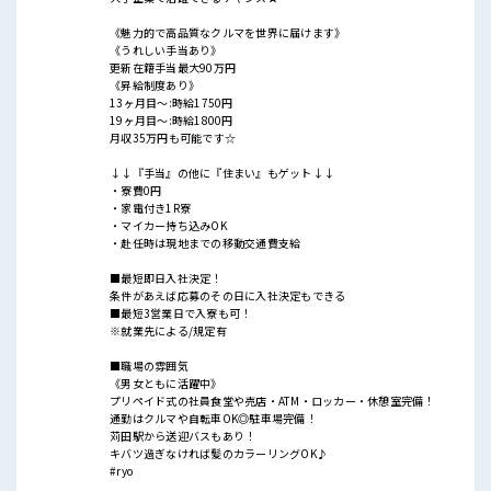
《魅力的で高品質なクルマを世界に届けます》
《うれしい手当あり》
更新在籍手当最大90万円
《昇給制度あり》
13ヶ月目～:時給1750円
19ヶ月目～:時給1800円
月収35万円も可能です☆
↓↓『手当』の他に『住まい』もゲット↓↓
・寮費0円
・家電付き1R寮
・マイカー持ち込みOK
・赴任時は現地までの移動交通費支給
■最短即日入社決定！
条件があえば応募のその日に入社決定もできる
■最短3営業日で入寮も可！
※就業先による/規定有
■職場の雰囲気
《男女ともに活躍中》
プリペイド式の社員食堂や売店・ATM・ロッカー・休憩室完備！
通勤はクルマや自転車OK◎駐車場完備！
苅田駅から送迎バスもあり！
キバツ過ぎなければ髪のカラーリングOK♪
#ryo