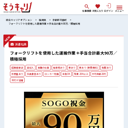
仕事検索
お気に入り
ログイン
メニュー
綜合キャリアオプション
福岡県
京都郡苅田町
フォークリフトを使用した運搬作業＊手当合計最大90万／積極採用
派遣社員
フォークリフトを使用した運搬作業＊手当合計最大90万／
積極採用
経験者歓迎
高収入
長期の仕事
駐車場あり
寮あり
寮あり (寮費無料)
制服あり
休憩室あり
社員食堂あり
ロッカー完備
染髪OK
残業 20H以上
平均年齢20代
30代が活躍