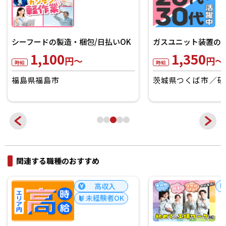
《マニュアル完備》
る問合せ対応コール！
1,300
ガスユニット装置の製造/日払いOK
円～
時給
1,350
円～
時給
宮城県仙台市泉区
茨城県つくば市
研究学園駅
関連する職種のおすすめ
未経験者OK