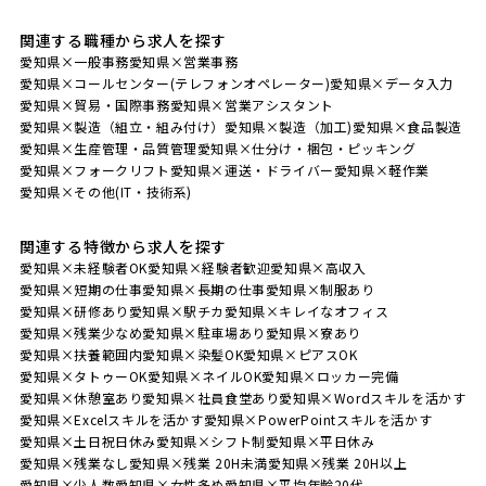
関連する職種から求人を探す
愛知県×一般事務
愛知県×営業事務
愛知県×コールセンター(テレフォンオペレーター)
愛知県×データ入力
愛知県×貿易・国際事務
愛知県×営業アシスタント
愛知県×製造（組立・組み付け）
愛知県×製造（加工)
愛知県×食品製造
愛知県×生産管理・品質管理
愛知県×仕分け・梱包・ピッキング
愛知県×フォークリフト
愛知県×運送・ドライバー
愛知県×軽作業
愛知県×その他(IT・技術系)
関連する特徴から求人を探す
愛知県×未経験者OK
愛知県×経験者歓迎
愛知県×高収入
愛知県×短期の仕事
愛知県×長期の仕事
愛知県×制服あり
愛知県×研修あり
愛知県×駅チカ
愛知県×キレイなオフィス
愛知県×残業少なめ
愛知県×駐車場あり
愛知県×寮あり
愛知県×扶養範囲内
愛知県×染髪OK
愛知県×ピアスOK
愛知県×タトゥーOK
愛知県×ネイルOK
愛知県×ロッカー完備
愛知県×休憩室あり
愛知県×社員食堂あり
愛知県×Wordスキルを活かす
愛知県×Excelスキルを活かす
愛知県×PowerPointスキルを活かす
愛知県×土日祝日休み
愛知県×シフト制
愛知県×平日休み
愛知県×残業なし
愛知県×残業 20H未満
愛知県×残業 20H以上
愛知県×少人数
愛知県×女性多め
愛知県×平均年齢20代