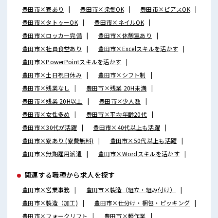
豊田市×寮あり
豊田市×染髪OK
豊田市×ピアスOK
豊田市×タトゥーOK
豊田市×ネイルOK
豊田市×ロッカー完備
豊田市×休憩室あり
豊田市×社員食堂あり
豊田市×Excelスキルを活かす
豊田市×PowerPointスキルを活かす
豊田市×土日祝日休み
豊田市×シフト制
豊田市×残業なし
豊田市×残業 20H未満
豊田市×残業 20H以上
豊田市×少人数
豊田市×女性多め
豊田市×平均年齢20代
豊田市×30代が活躍
豊田市×40代以上も活躍
豊田市×寮あり (寮費無料)
豊田市×50代以上も活躍
豊田市×無期雇用派遣
豊田市×Wordスキルを活かす
関連する職種から求人を探す
豊田市×営業事務
豊田市×製造（組立・組み付け）
豊田市×製造（加工)
豊田市×仕分け・梱包・ピッキング
豊田市×フォークリフト
豊田市×軽作業