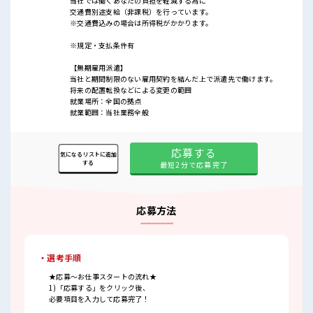
当社では働くあなたの負担を軽減する為に
交通費別途支給（非課税）を行っています。
※交通費込みの場合は所得税がかかります。
※規定・支払条件有
【無期雇用派遣】
当社と期間制限のない雇用契約を結んだ上で派遣先で働けます。
将来の配置転換などによる変更の範囲
就業場所：全国の拠点
就業範囲：当社業務全般
応募する
気になるリストに追加
する
最短2分で応募完了
応募方法
・選考手順
★応募～お仕事スタートの流れ★
1)「応募する」をクリック後、
必要項目を入力して応募完了！