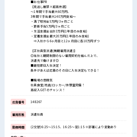
■お仕事PR
【見逃し厳禁×超高待遇】
～1年間で手当最大60万円、
3年間で手当最大140万円支給～
・満了慰労金5万円/3ヶ月ごと
・更新手当5万円/3ヶ月ごと
・生活支援金合計3万円(1年目のみ支給)
・定着支援金最大20万円(1年目のみ支給)
⇒入社から6ヶ月目と12ヶ月目に各10万円ずつ
【正社員型派遣(無期雇用派遣)】
◎当社と期間制限のない雇用契約を結んだ上で、
派遣先で働けます◎
■最短即日入社決定！
条件があえば応募のその日に入社決定もできる！
■職場の雰囲気
社員食堂/売店/ロッカー/休憩室完備！
高収入GETのチャンス！
148267
広告番号
派遣社員
雇用形態
(2交替)6:25～15:15、16:25～翌1:15 ※部署により変動あり
勤務時間