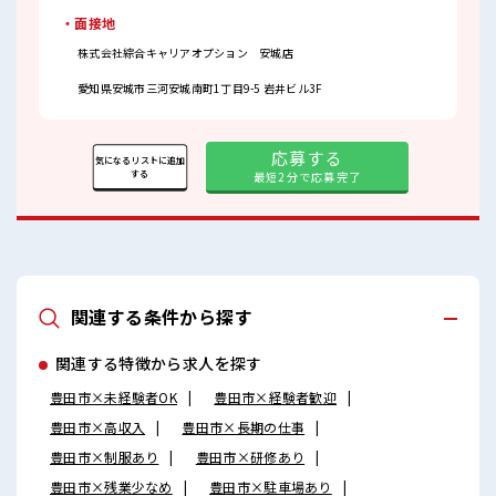
・面接地
株式会社綜合キャリアオプション 安城店
愛知県安城市三河安城南町1丁目9-5 岩井ビル3F
応募する
気になるリストに追加
する
最短2分で応募完了
関連する条件から探す
関連する特徴から求人を探す
豊田市×未経験者OK
豊田市×経験者歓迎
豊田市×高収入
豊田市×長期の仕事
豊田市×制服あり
豊田市×研修あり
豊田市×残業少なめ
豊田市×駐車場あり