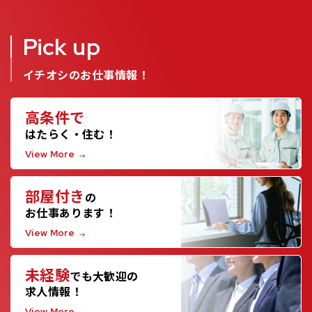
Pick up
イチオシのお仕事情報！
高条件で
はたらく・住む！
View More
部屋付き
の
お仕事あります！
View More
未経験
でも大歓迎の
求人情報！
View More