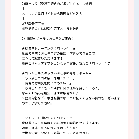
2)弊社より【登録手続きのご案内】のメール送信
↓
メール内の専用サイトから職歴などを入力
↓
WEB登録完了☆
※登録済の方には受付完了メールを送信
3）電話orメールでお仕事をご案内！
★就業前トレーニング：前トレ付！★
動画で事前にお仕事内容の確認／学習ができるので
安心して就業いただけます！
※綜合キャリアオプションなら全案件、安心の「前トレ」付き
★コンシェルスタッフがお仕事紹介をサポート★
「もう少しココの条件を知りたい！」
「職場の雰囲気を聞いてみたい！」
「応募したけどもっと条件に合う仕事を探している！」
なんてお悩みを解決！まずは応募から☆
※就業先名など、本登録後でないとお伝えできない情報もございます
のでご了承ください。
エントリーを頂いた方につきまして、
登録頂きました情報を元に選考を開始させて頂きます。
選考を通過した方についてはこちらから
今後の選考についてご連絡させていただきます。