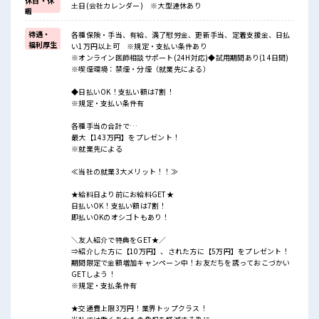
休日・休
土日(会社カレンダー) ※大型連休あり
暇
待遇・
各種保険・手当、有給、満了慰労金、更新手当、定着支援金、日払
福利厚生
い1万円以上可 ※規定・支払い条件あり
※オンライン医師相談サポート(24H対応)◆試用期間あり(14日間)
※喫煙環境：禁煙・分煙（就業先による）
◆日払いOK！支払い額は7割！
※規定・支払い条件有
各種手当の合計で…
最大【143万円】をプレゼント！
※就業先による
≪当社の就業3大メリット！！≫
★給料日より前にお給料GET★
日払いOK！支払い額は7割！
即払いOKのオシゴトもあり！
＼友人紹介で特典をGET★／
⇒紹介した方に【10万円】、された方に【5万円】をプレゼント！
期間限定で金額増加キャンペーン中！お友だちを誘っておこづかい
GETしよう！
※規定・支払条件有
★交通費上限3万円！業界トップクラス！