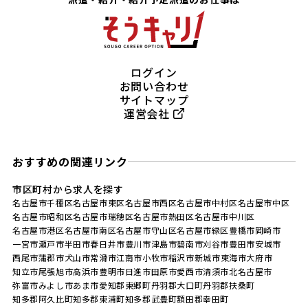
ログイン
お問い合わせ
サイトマップ
運営会社
おすすめの関連リンク
市区町村から求人を探す
名古屋市千種区
名古屋市東区
名古屋市西区
名古屋市中村区
名古屋市中区
名古屋市昭和区
名古屋市瑞穂区
名古屋市熱田区
名古屋市中川区
名古屋市港区
名古屋市南区
名古屋市守山区
名古屋市緑区
豊橋市
岡崎市
一宮市
瀬戸市
半田市
春日井市
豊川市
津島市
碧南市
刈谷市
豊田市
安城市
西尾市
蒲郡市
犬山市
常滑市
江南市
小牧市
稲沢市
新城市
東海市
大府市
知立市
尾張旭市
高浜市
豊明市
日進市
田原市
愛西市
清須市
北名古屋市
弥富市
みよし市
あま市
愛知郡東郷町
丹羽郡大口町
丹羽郡扶桑町
知多郡阿久比町
知多郡東浦町
知多郡武豊町
額田郡幸田町