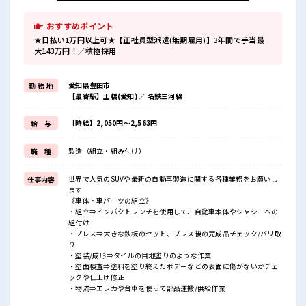
おすすめポイント
★日払い1万円以上可★【正社員型派遣(無期雇用)】3年間で手当最
大143万円！／積極採用
愛知県豊田市
勤 務 地
【最寄駅】土橋(愛知) ／ 名鉄三河線
【時給】2,050円～2,563円
給 与
製造（組立・組み付け）
職 種
世界で人気のSUVや最新の自動車製造に関する各種業務をお願いし
仕事内容
ます
《車体・車パーツの組立》
・組立⇒インパクトレンチを使用して、自動車本体やシャシーへの
組付け
・プレス⇒大きな鉄板のセット、プレス後の完成品チェック/バリ取
り
・塗装/成形⇒タイルの目地塗りのような作業
・塗面検査⇒塗料を塗り終えたボデーなどの表面に傷がないかチェ
ックや仕上げ修正
・物流⇒エレカや台車を使って部品運搬/供給作業