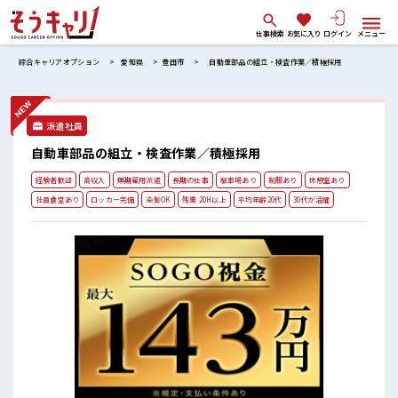
仕事検索
お気に入り
ログイン
メニュー
綜合キャリアオプション
愛知県
豊田市
自動車部品の組立・検査作業／積極採用
派遣社員
自動車部品の組立・検査作業／積極採用
経験者歓迎
高収入
無期雇用派遣
長期の仕事
駐車場あり
制服あり
休憩室あり
社員食堂あり
ロッカー完備
染髪OK
残業 20H以上
平均年齢20代
30代が活躍