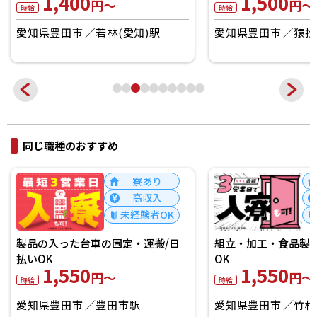
1,400
1,500
円～
円～
時給
時給
愛知県豊田市
若林(愛知)駅
愛知県豊田市
猿投
同じ職種のおすすめ
寮あり
高収入
未経験者OK
製品の入った台車の固定・運搬/日
組立・加工・食品製造
払いOK
OK
1,550
1,550
円～
円～
時給
時給
愛知県豊田市
豊田市駅
愛知県豊田市
竹村