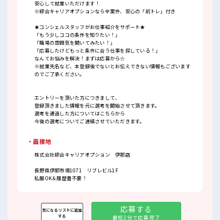
安心して就業いただけます！
※綜合キャリアオプションなら全案件、安心の「前トレ」付き
★コンシェルスタッフがお仕事紹介をサポート★
「もう少しココの条件を知りたい！」
「職場の雰囲気を聞いてみたい！」
「応募したけどもっと条件に合う仕事を探している！」
なんてお悩みを解決！まずは応募から☆
※就業先名など、本登録後でないとお伝えできない情報もございます
のでご了承ください。
エントリーを頂いた方につきまして、
登録頂きました情報を元に選考を開始させて頂きます。
選考を通過した方についてはこちらから
今後の選考についてご連絡させていただきます。
・面接地
株式会社綜合キャリアオプション 伊那店
長野県伊那市境1071 リブレビル1F
私服OK＆履歴書不要！
応募する
気になるリストに追加
する
最短2分で応募完了