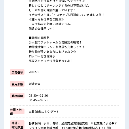
≪初めての仕事だけど自分にもできそう≫
新しいことにチャレンジするのは不安だけど、
しっかり働く環境が整っています！
イチからスキルUP・ステップUP目指していきましょう！
≪様々なお仕事をご提案≫
一人で悩まず気軽に相談できる、
派遣のお仕事です！
■職場の雰囲気
少人数でアットホームな雰囲気の職場！
休憩室完備でランチや休憩も充実しそう♪
持ち物が多いあなたにもぴったり☆
ロッカー付き職場♪
高収入もバッチリ目指せますよ！
200279
広告番号
派遣社員
雇用形態
08:30～17:30
勤務時間
00:45～08:56
休日・休
土日(会社カレンダー)
暇
待遇・
各種保険・手当、有給、通勤交通費別途支給 ※就業先による◆オ
福利厚生
ンライン医師相談サポート(24H対応)◆試用期間あり(14日間)