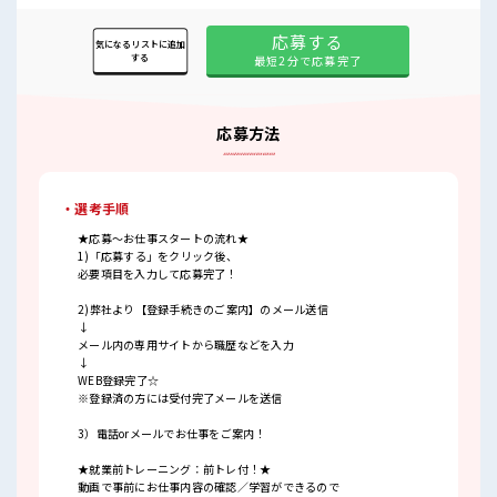
応募する
気になるリストに追加
する
最短2分で応募完了
応募方法
・選考手順
★応募～お仕事スタートの流れ★
1)「応募する」をクリック後、
必要項目を入力して応募完了！
2)弊社より【登録手続きのご案内】のメール送信
↓
メール内の専用サイトから職歴などを入力
↓
WEB登録完了☆
※登録済の方には受付完了メールを送信
3）電話orメールでお仕事をご案内！
★就業前トレーニング：前トレ付！★
動画で事前にお仕事内容の確認／学習ができるので