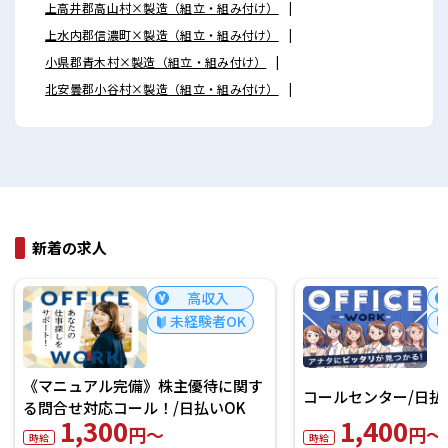
上高井郡高山村×製造（組立・組み付け）
上水内郡信濃町×製造（組立・組み付け）
小県郡青木村×製造（組立・組み付け）
北安曇郡小谷村×製造（組立・組み付け）
新着の求人
高収入
未経験者OK
《マニュアル完備》株主優待に関す
コールセンター/日払
る問合せ対応コール！/日払いOK
1,300
1,400
円～
円～
時給
時給