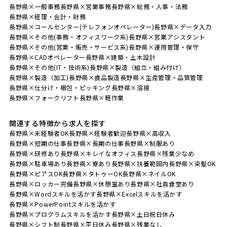
長野県×一般事務
長野県×営業事務
長野県×総務・人事・法務
長野県×経理・会計・財務
長野県×コールセンター(テレフォンオペレーター)
長野県×データ入力
長野県×その他(事務・オフィスワーク系)
長野県×営業アシスタント
長野県×その他(営業・販売・サービス系)
長野県×運用管理・保守
長野県×CADオペレーター
長野県×建築・土木設計
長野県×その他(IT・技術系)
長野県×製造（組立・組み付け）
長野県×製造（加工)
長野県×食品製造
長野県×生産管理・品質管理
長野県×仕分け・梱包・ピッキング
長野県×溶接
長野県×フォークリフト
長野県×軽作業
関連する特徴から求人を探す
長野県×未経験者OK
長野県×経験者歓迎
長野県×高収入
長野県×短期の仕事
長野県×長期の仕事
長野県×制服あり
長野県×研修あり
長野県×キレイなオフィス
長野県×残業少なめ
長野県×駐車場あり
長野県×寮あり
長野県×扶養範囲内
長野県×染髪OK
長野県×ピアスOK
長野県×タトゥーOK
長野県×ネイルOK
長野県×ロッカー完備
長野県×休憩室あり
長野県×社員食堂あり
長野県×Wordスキルを活かす
長野県×Excelスキルを活かす
長野県×PowerPointスキルを活かす
長野県×プログラムスキルを活かす
長野県×土日祝日休み
長野県×シフト制
長野県×平日休み
長野県×残業なし