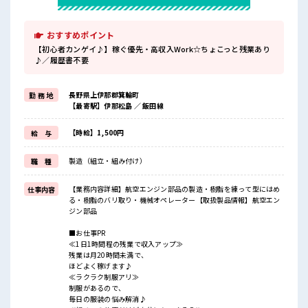
おすすめポイント
【初心者カンゲイ♪】稼ぐ優先・高収入Work☆ちょこっと残業あり
♪／履歴書不要
長野県上伊那郡箕輪町
勤 務 地
【最寄駅】伊那松島 ／ 飯田線
【時給】1,500円
給 与
製造（組立・組み付け）
職 種
【業務内容詳細】航空エンジン部品の製造・樹脂を練って型にはめ
仕事内容
る・樹脂のバリ取り・機械オペレーター【取扱製品情報】航空エン
ジン部品
■お仕事PR
≪1日1時間程の残業で収入アップ≫
残業は月20時間未満で、
ほどよく稼げます♪
≪ラクラク制服アリ≫
制服があるので、
毎日の服装の悩み解消♪