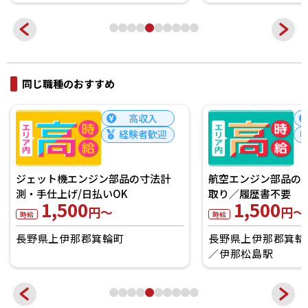
同じ職種のおすすめ
高収入
経験者歓迎
航空エンジン部品の
ジェット機エンジン部品の寸法計
取り／履歴書不要
測・手仕上げ/日払いOK
1,500
1,500
円～
円～
時給
時給
長野県上伊那郡箕輪
長野県上伊那郡箕輪町
伊那松島駅