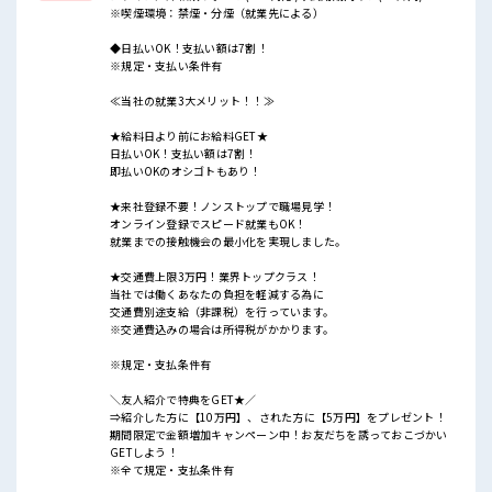
※喫煙環境：禁煙・分煙（就業先による）
◆日払いOK！支払い額は7割！
※規定・支払い条件有
≪当社の就業3大メリット！！≫
★給料日より前にお給料GET★
日払いOK！支払い額は7割！
即払いOKのオシゴトもあり！
★来社登録不要！ノンストップで職場見学！
オンライン登録でスピード就業もOK！
就業までの接触機会の最小化を実現しました。
★交通費上限3万円！業界トップクラス！
当社では働くあなたの負担を軽減する為に
交通費別途支給（非課税）を行っています。
※交通費込みの場合は所得税がかかります。
※規定・支払条件有
＼友人紹介で特典をGET★／
⇒紹介した方に【10万円】、された方に【5万円】をプレゼント！
期間限定で金額増加キャンペーン中！お友だちを誘っておこづかい
GETしよう！
※全て規定・支払条件有