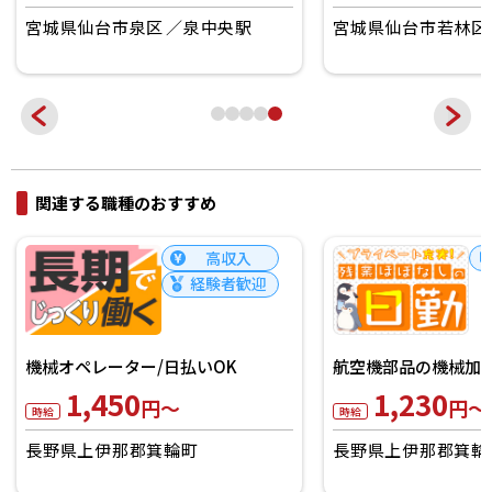
宮城県仙台市泉区
泉中央駅
宮城県仙台市若林区
関連する職種のおすすめ
高収入
経験者歓迎
機械オペレーター/日払いOK
航空機部品の機械加
1,450
1,230
円～
円～
時給
時給
長野県上伊那郡箕輪町
長野県上伊那郡箕輪