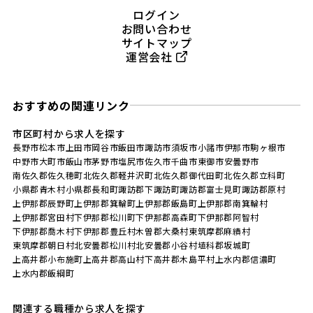
ログイン
お問い合わせ
サイトマップ
運営会社
おすすめの関連リンク
市区町村から求人を探す
長野市
松本市
上田市
岡谷市
飯田市
諏訪市
須坂市
小諸市
伊那市
駒ヶ根市
中野市
大町市
飯山市
茅野市
塩尻市
佐久市
千曲市
東御市
安曇野市
南佐久郡佐久穂町
北佐久郡軽井沢町
北佐久郡御代田町
北佐久郡立科町
小県郡青木村
小県郡長和町
諏訪郡下諏訪町
諏訪郡富士見町
諏訪郡原村
上伊那郡辰野町
上伊那郡箕輪町
上伊那郡飯島町
上伊那郡南箕輪村
上伊那郡宮田村
下伊那郡松川町
下伊那郡高森町
下伊那郡阿智村
下伊那郡喬木村
下伊那郡豊丘村
木曽郡大桑村
東筑摩郡麻績村
東筑摩郡朝日村
北安曇郡松川村
北安曇郡小谷村
埴科郡坂城町
上高井郡小布施町
上高井郡高山村
下高井郡木島平村
上水内郡信濃町
上水内郡飯綱町
関連する職種から求人を探す