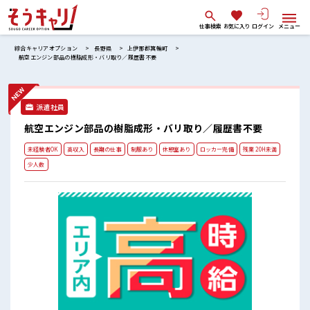
仕事検索
お気に入り
ログイン
メニュー
綜合キャリアオプション
長野県
上伊那郡箕輪町
航空エンジン部品の樹脂成形・バリ取り／履歴書不要
派遣社員
航空エンジン部品の樹脂成形・バリ取り／履歴書不要
未経験者OK
高収入
長期の仕事
制服あり
休憩室あり
ロッカー完備
残業 20H未満
少人数