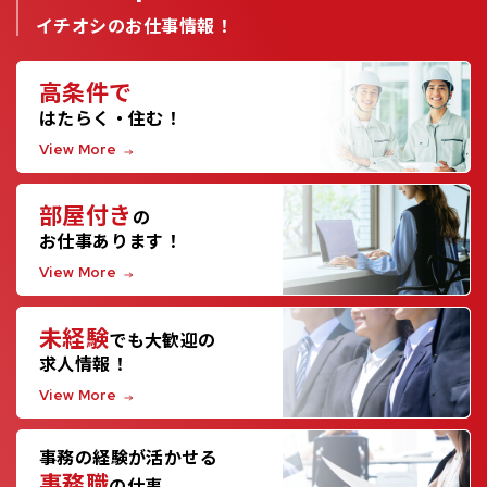
イチオシのお仕事情報！
高条件で
はたらく・住む！
View More
部屋付き
の
お仕事あります！
View More
未経験
でも大歓迎の
求人情報！
View More
事務の経験が活かせる
事務職
の仕事