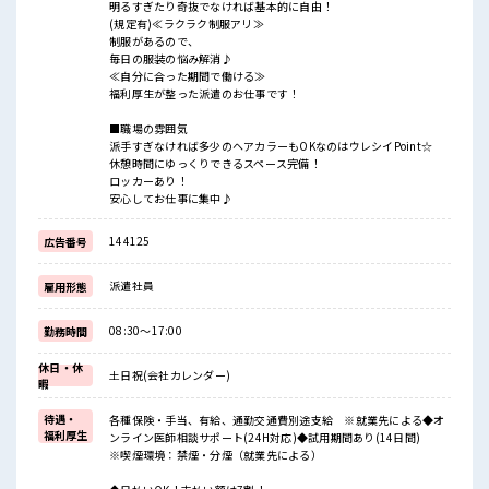
明るすぎたり奇抜でなければ基本的に自由！
(規定有)≪ラクラク制服アリ≫
制服があるので、
毎日の服装の悩み解消♪
≪自分に合った期間で働ける≫
福利厚生が整った派遣のお仕事です！
■職場の雰囲気
派手すぎなければ多少のヘアカラーもOKなのはウレシイPoint☆
休憩時間にゆっくりできるスペース完備！
ロッカーあり！
安心してお仕事に集中♪
144125
広告番号
派遣社員
雇用形態
08:30～17:00
勤務時間
休日・休
土日祝(会社カレンダー)
暇
待遇・
各種保険・手当、有給、通勤交通費別途支給 ※就業先による◆オ
福利厚生
ンライン医師相談サポート(24H対応)◆試用期間あり(14日間)
※喫煙環境：禁煙・分煙（就業先による）