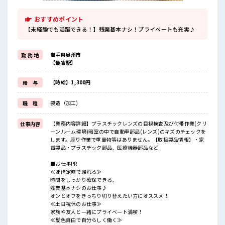
おすすめポイント
【未経験でも活躍できる！】残業基本ナシ！プライベートも充実♪
岩手県奥州市
勤 務 地
【最寄駅】
【時給】1,300円
給 与
製造（加工)
職 種
【業務内容詳細】プラスチックレンズの目視検査及び付帯作業(クリ
仕事内容
ーンルーム環境)暗室の中で自動車部品(レンズ)のキズのチェックを
します。座り作業で重量物等はありません。【取扱製品情報】・家
電製品・プラスチック部品、医療機器部品など
■お仕事PR
≪ほぼ定時で帰れる≫
時間をしっかり確保できる、
残業基本ナシのお仕事♪
オンとオフをきっちり切り替えたい方にオススメ！
≪土日祝休のお仕事≫
家族や友人と一緒にプライベート満喫！
≪髪色自由で自分らしく働く≫