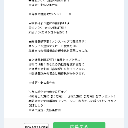
◆日払いOK！支払い額は7割！
※規定・支払い条件有
≪当社の就業3大メリット！！≫
★給料日より前にお給料GET★
日払いOK！支払い額は7割！
即払いOKのオシゴトもあり！
★来社登録不要！ノンストップで職場見学！
オンライン登録でスピード就業もOK！
就業までの接触機会の最小化を実現しました。
★交通費上限3万円！業界トップクラス！
当社では働くあなたの負担を軽減する為に
交通費別途支給（非課税）を行っています。
※交通費込みの場合は所得税がかかります。
※規定・支払条件有
＼友人紹介で特典をGET★／
⇒紹介した方に【10万円】、された方に【5万円】をプレゼント！
期間限定で金額増加キャンペーン中！お友だちを誘っておこづかい
GETしよう！
※全て規定・支払条件有
応募する
気になるリストに追加