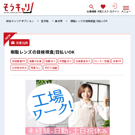
仕事検索
お気に入り
ログイン
メニュー
綜合キャリアオプション
岩手県
奥州市
樹脂レンズの目視検査/日払いOK
派遣社員
樹脂レンズの目視検査/日払いOK
未経験者OK
長期の仕事
制服あり
休憩室あり
社員食堂あり
ロッカー完備
染髪OK
土日祝日休み
残業なし
30代が活躍