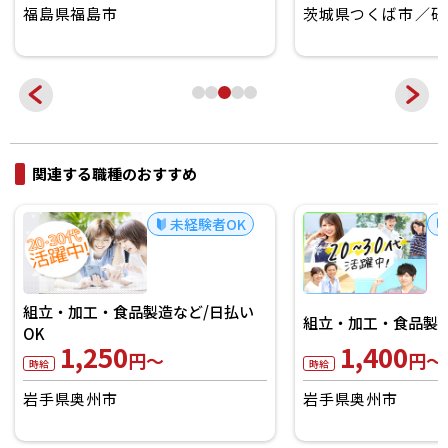
福島県福島市
茨城県つくば市
研
関連する職種のおすすめ
未経験者OK
組立・加工・食品製造など/日払い
組立・加工・食品製
OK
1,250
1,400
円～
円～
時給
時給
岩手県奥州市
岩手県奥州市