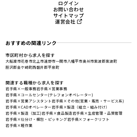
ログイン
お問い合わせ
サイトマップ
運営会社
おすすめの関連リンク
市区町村から求人を探す
大船渡市
花巻市
北上市
遠野市
一関市
八幡平市
奥州市
紫波郡紫波町
胆沢郡金ケ崎町
西磐井郡平泉町
関連する職種から求人を探す
岩手県×一般事務
岩手県×営業事務
岩手県×コールセンター(テレフォンオペレーター)
岩手県×営業アシスタント
岩手県×その他(営業・販売・サービス系)
岩手県×CADオペレーター
岩手県×製造（組立・組み付け）
岩手県×製造（加工)
岩手県×食品製造
岩手県×生産管理・品質管理
岩手県×仕分け・梱包・ピッキング
岩手県×フォークリフト
岩手県×軽作業