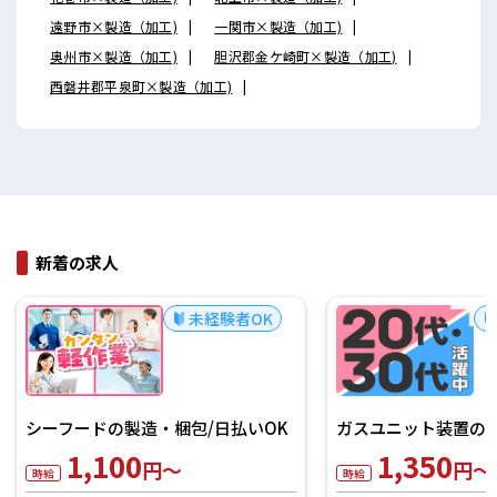
遠野市×製造（加工)
一関市×製造（加工)
奥州市×製造（加工)
胆沢郡金ケ崎町×製造（加工)
西磐井郡平泉町×製造（加工)
新着の求人
未経験者OK
シーフードの製造・梱包/日払いOK
ガスユニット装置の製
1,100
1,350
円～
円～
時給
時給