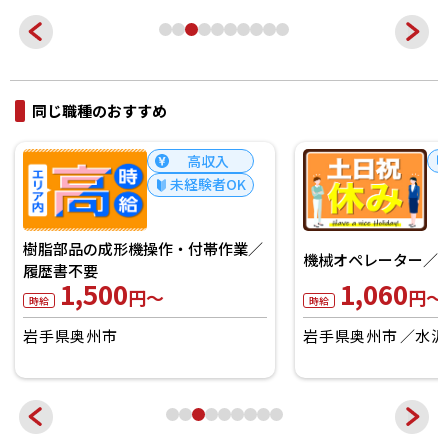
同じ職種のおすすめ
高収入
未経験者OK
樹脂部品の成形機操作・付帯作業／
機械オペレーター／W
履歴書不要
1,500
1,060
円～
円～
時給
時給
岩手県奥州市
岩手県奥州市
水沢