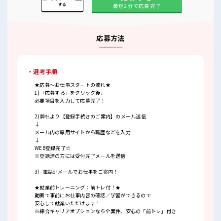
する
最短2分で応募完了
応募方法
・選考手順
★応募～お仕事スタートの流れ★
1)「応募する」をクリック後、
必要項目を入力して応募完了！
2)弊社より【登録手続きのご案内】のメール送信
↓
メール内の専用サイトから職歴などを入力
↓
WEB登録完了☆
※登録済の方には受付完了メールを送信
3）電話orメールでお仕事をご案内！
★就業前トレーニング：前トレ付！★
動画で事前にお仕事内容の確認／学習ができるので
安心して就業いただけます！
※綜合キャリアオプションなら全案件、安心の「前トレ」付き