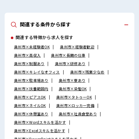
関連する条件から探す
関連する特徴から求人を探す
奥州市×未経験者OK
奥州市×経験者歓迎
奥州市×高収入
奥州市×長期の仕事
奥州市×制服あり
奥州市×研修あり
奥州市×キレイなオフィス
奥州市×残業少なめ
奥州市×駐車場あり
奥州市×寮あり
奥州市×扶養範囲内
奥州市×染髪OK
奥州市×ピアスOK
奥州市×タトゥーOK
奥州市×ネイルOK
奥州市×ロッカー完備
奥州市×休憩室あり
奥州市×社員食堂あり
奥州市×Wordスキルを活かす
奥州市×Excelスキルを活かす
奥州市×PowerPointスキルを活かす