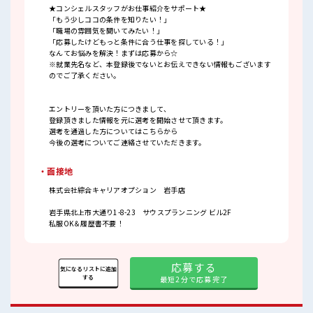
★コンシェルスタッフがお仕事紹介をサポート★
「もう少しココの条件を知りたい！」
「職場の雰囲気を聞いてみたい！」
「応募したけどもっと条件に合う仕事を探している！」
なんてお悩みを解決！まずは応募から☆
※就業先名など、本登録後でないとお伝えできない情報もございます
のでご了承ください。
エントリーを頂いた方につきまして、
登録頂きました情報を元に選考を開始させて頂きます。
選考を通過した方についてはこちらから
今後の選考についてご連絡させていただきます。
・面接地
株式会社綜合キャリアオプション 岩手店
岩手県北上市大通り1-8-23 サウスプランニング ビル2F
私服OK＆履歴書不要！
応募する
気になるリストに追加
する
最短2分で応募完了