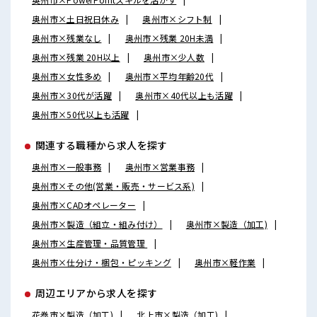
奥州市×土日祝日休み
奥州市×シフト制
奥州市×残業なし
奥州市×残業 20H未満
奥州市×残業 20H以上
奥州市×少人数
奥州市×女性多め
奥州市×平均年齢20代
奥州市×30代が活躍
奥州市×40代以上も活躍
奥州市×50代以上も活躍
関連する職種から求人を探す
奥州市×一般事務
奥州市×営業事務
奥州市×その他(営業・販売・サービス系)
奥州市×CADオペレーター
奥州市×製造（組立・組み付け）
奥州市×製造（加工)
奥州市×生産管理・品質管理
奥州市×仕分け・梱包・ピッキング
奥州市×軽作業
周辺エリアから求人を探す
花巻市×製造（加工)
北上市×製造（加工)