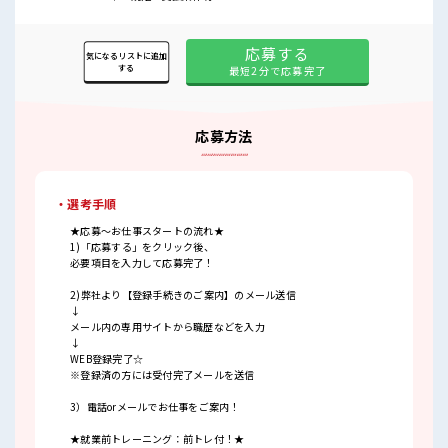
応募する
気になるリストに追加
する
最短2分で応募完了
応募方法
・選考手順
★応募～お仕事スタートの流れ★
1)「応募する」をクリック後、
必要項目を入力して応募完了！
2)弊社より【登録手続きのご案内】のメール送信
↓
メール内の専用サイトから職歴などを入力
↓
WEB登録完了☆
※登録済の方には受付完了メールを送信
3）電話orメールでお仕事をご案内！
★就業前トレーニング：前トレ付！★