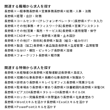
関連する職種から求人を探す
長野県×一般事務
長野県×営業事務
長野県×総務・人事・法務
長野県×経理・会計・財務
長野県×コールセンター(テレフォンオペレーター)
長野県×データ入力
長野県×その他(事務・オフィスワーク系)
長野県×営業アシスタント
長野県×その他(営業・販売・サービス系)
長野県×運用管理・保守
長野県×CADオペレーター
長野県×建築・土木設計
長野県×その他(IT・技術系)
長野県×製造（組立・組み付け）
長野県×製造（加工)
長野県×食品製造
長野県×生産管理・品質管理
長野県×仕分け・梱包・ピッキング
長野県×溶接
長野県×フォークリフト
長野県×軽作業
関連する特徴から求人を探す
長野県×未経験者OK
長野県×経験者歓迎
長野県×高収入
長野県×短期の仕事
長野県×長期の仕事
長野県×制服あり
長野県×研修あり
長野県×キレイなオフィス
長野県×残業少なめ
長野県×駐車場あり
長野県×寮あり
長野県×扶養範囲内
長野県×染髪OK
長野県×ピアスOK
長野県×タトゥーOK
長野県×ネイルOK
長野県×ロッカー完備
長野県×休憩室あり
長野県×社員食堂あり
長野県×Wordスキルを活かす
長野県×Excelスキルを活かす
長野県×PowerPointスキルを活かす