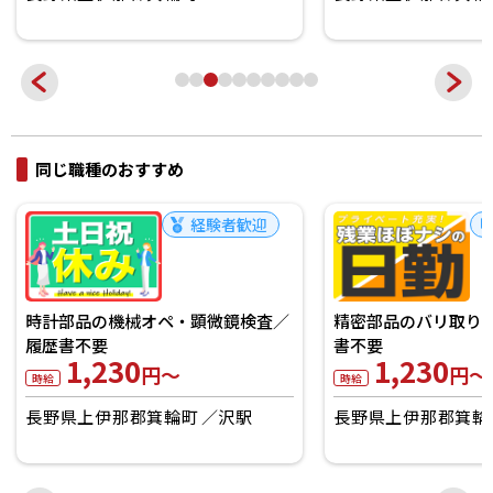
同じ職種のおすすめ
経験者歓迎
時計部品の機械オペ・顕微鏡検査／
精密部品のバリ取り
履歴書不要
書不要
1,230
1,230
円～
円～
時給
時給
長野県上伊那郡箕輪町
沢駅
長野県上伊那郡箕輪