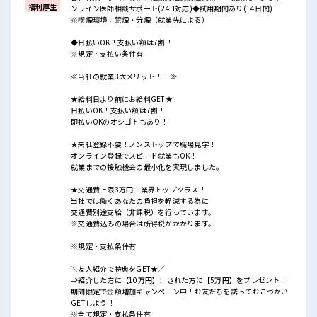
福利厚生
ンライン医師相談サポート(24H対応)◆試用期間あり(14日間)
※喫煙環境：禁煙・分煙（就業先による）
◆日払いOK！支払い額は7割！
※規定・支払い条件有
≪当社の就業3大メリット！！≫
★給料日より前にお給料GET★
日払いOK！支払い額は7割！
即払いOKのオシゴトもあり！
★来社登録不要！ノンストップで職場見学！
オンライン登録でスピード就業もOK！
就業までの接触機会の最小化を実現しました。
★交通費上限3万円！業界トップクラス！
当社では働くあなたの負担を軽減する為に
交通費別途支給（非課税）を行っています。
※交通費込みの場合は所得税がかかります。
※規定・支払条件有
＼友人紹介で特典をGET★／
⇒紹介した方に【10万円】、された方に【5万円】をプレゼント！
期間限定で金額増加キャンペーン中！お友だちを誘っておこづかい
GETしよう！
※全て規定・支払条件有