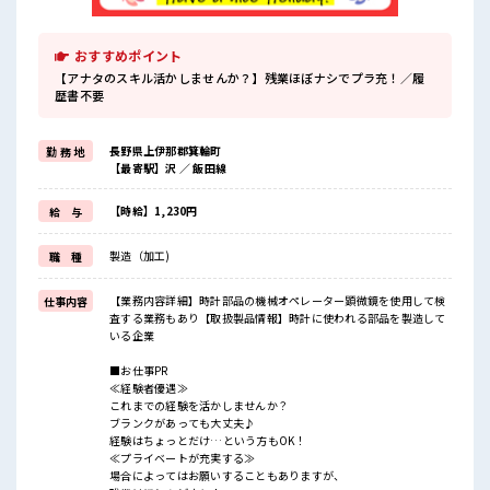
おすすめポイント
【アナタのスキル活かしませんか？】残業ほぼナシでプラ充！／履
歴書不要
長野県上伊那郡箕輪町
勤 務 地
【最寄駅】沢 ／ 飯田線
【時給】1,230円
給 与
製造（加工)
職 種
【業務内容詳細】時計部品の機械オペレーター顕微鏡を使用して検
仕事内容
査する業務もあり【取扱製品情報】時計に使われる部品を製造して
いる企業
■お仕事PR
≪経験者優遇≫
これまでの経験を活かしませんか？
ブランクがあっても大丈夫♪
経験はちょっとだけ…という方もOK！
≪プライベートが充実する≫
場合によってはお願いすることもありますが、