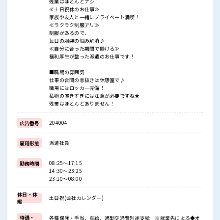
残業はほとんどナシ！
≪土日祝休のお仕事≫
家族や友人と一緒にプライベート満喫！
≪ラクラク制服アリ≫
制服があるので、
毎日の服装の悩み解消♪
≪自分に合った期間で働ける≫
福利厚生が整った派遣のお仕事です！
■職場の雰囲気
仕事の合間の息抜きは休憩室で♪
職場にはロッカー完備！
私物の置きすぎには注意が必要ですね★
残業はほとんどありません！
204004
広告番号
派遣社員
雇用形態
08:25～17:15
勤務時間
14:30～23:25
23:10～08:00
休日・休
土日祝(会社カレンダー)
暇
待遇・
各種保険・手当、有給、通勤交通費別途支給 ※就業先による◆オ