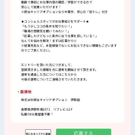
動画で事前にお仕事内容の確認／学習ができるので
安心して就業いただけます！
※綜合キャリアオプションなら全案件、安心の「前トレ」付き
★コンシェルスタッフがお仕事紹介をサポート★
「もう少しココの条件を知りたい！」
「職場の雰囲気を聞いてみたい！」
「応募したけどもっと条件に合う仕事を探している！」
なんてお悩みを解決！まずは応募から☆
※就業先名など、本登録後でないとお伝えできない情報もございます
のでご了承ください。
エントリーを頂いた方につきまして、
登録頂きました情報を元に選考を開始させて頂きます。
選考を通過した方についてはこちらから
今後の選考についてご連絡させていただきます。
・面接地
株式会社綜合キャリアオプション 伊那店
長野県伊那市境1071 リブレビル1F
私服OK＆履歴書不要！
応募する
気になるリストに追加