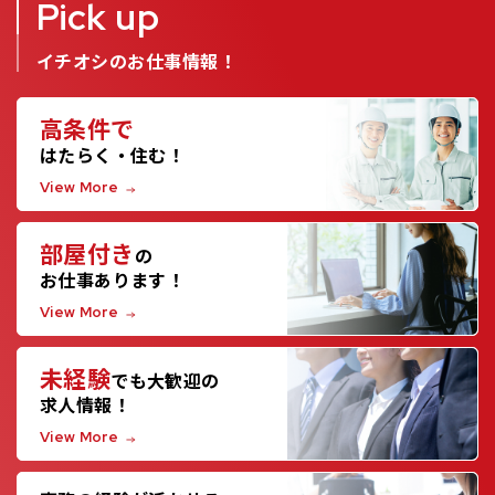
Pick up
イチオシのお仕事情報！
高条件で
はたらく・住む！
View More
部屋付き
の
お仕事あります！
View More
未経験
でも大歓迎の
求人情報！
View More