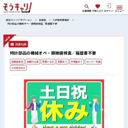
仕事検索
お気に入り
ログイン
メニュー
綜合キャリアオプション
長野県
上伊那郡箕輪町
時計部品の機械オペ・顕微鏡検査／履歴書不要
派遣社員
時計部品の機械オペ・顕微鏡検査／履歴書不要
経験者歓迎
長期の仕事
残業少なめ
制服あり
休憩室あり
ロッカー完備
土日祝日休み