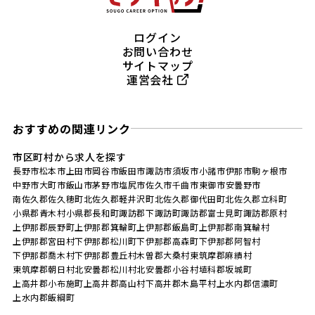
ログイン
お問い合わせ
サイトマップ
運営会社
おすすめの関連リンク
市区町村から求人を探す
長野市
松本市
上田市
岡谷市
飯田市
諏訪市
須坂市
小諸市
伊那市
駒ヶ根市
中野市
大町市
飯山市
茅野市
塩尻市
佐久市
千曲市
東御市
安曇野市
南佐久郡佐久穂町
北佐久郡軽井沢町
北佐久郡御代田町
北佐久郡立科町
小県郡青木村
小県郡長和町
諏訪郡下諏訪町
諏訪郡富士見町
諏訪郡原村
上伊那郡辰野町
上伊那郡箕輪町
上伊那郡飯島町
上伊那郡南箕輪村
上伊那郡宮田村
下伊那郡松川町
下伊那郡高森町
下伊那郡阿智村
下伊那郡喬木村
下伊那郡豊丘村
木曽郡大桑村
東筑摩郡麻績村
東筑摩郡朝日村
北安曇郡松川村
北安曇郡小谷村
埴科郡坂城町
上高井郡小布施町
上高井郡高山村
下高井郡木島平村
上水内郡信濃町
上水内郡飯綱町