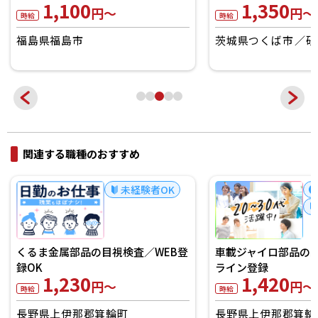
1,100
1,350
円～
円～
時給
時給
福島県福島市
茨城県つくば市
研
関連する職種のおすすめ
未経験者OK
くるま金属部品の目視検査／WEB登
車載ジャイロ部品の
録OK
ライン登録
1,230
1,420
円～
円～
時給
時給
長野県上伊那郡箕輪町
長野県上伊那郡箕輪