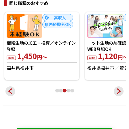
同じ職種のおすすめ
高収入
未経験者OK
繊維生地の加工・検査／オンライン
ニット生地の糸確認
登録
WEB登録OK
1,450
1,120
円～
円～
時給
時給
福井県福井市
福井県福井市
鷲塚