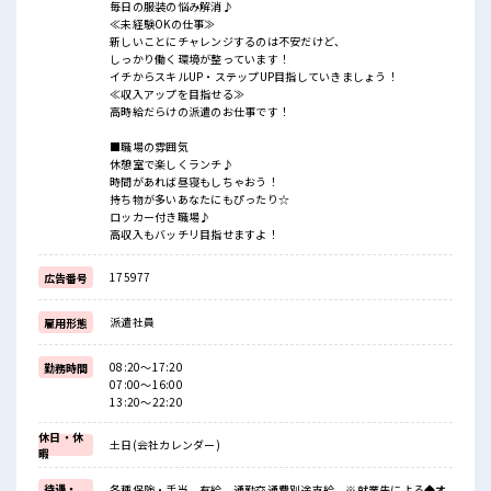
毎日の服装の悩み解消♪
≪未経験OKの仕事≫
新しいことにチャレンジするのは不安だけど、
しっかり働く環境が整っています！
イチからスキルUP・ステップUP目指していきましょう！
≪収入アップを目指せる≫
高時給だらけの派遣のお仕事です！
■職場の雰囲気
休憩室で楽しくランチ♪
時間があれば昼寝もしちゃおう！
持ち物が多いあなたにもぴったり☆
ロッカー付き職場♪
高収入もバッチリ目指せますよ！
175977
広告番号
派遣社員
雇用形態
08:20～17:20
勤務時間
07:00～16:00
13:20～22:20
休日・休
土日(会社カレンダー)
暇
待遇・
各種保険・手当、有給、通勤交通費別途支給 ※就業先による◆オ