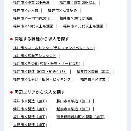
福井市×残業 20H未満
福井市×残業 20H以上
福井市×少人数
福井市×女性多め
福井市×平均年齢20代
福井市×30代が活躍
福井市×40代以上も活躍
福井市×50代以上も活躍
関連する職種から求人を探す
福井市×コールセンター(テレフォンオペレーター)
福井市×営業アシスタント
福井市×その他(営業・販売・サービス系)
福井市×製造（組立・組み付け）
福井市×製造（加工)
福井市×仕分け・梱包・ピッキング
福井市×軽作業
周辺エリアから求人を探す
福井市×製造（加工)
勝山市×製造（加工)
鯖江市×製造（加工)
越前市×製造（加工)
坂井市×製造（加工)
南条郡南越前町×製造（加工)
大野市×製造（加工)