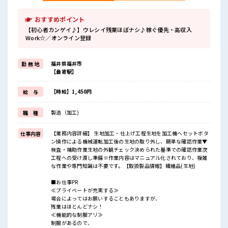
おすすめポイント
【初心者カンゲイ♪】ウレシイ残業ほぼナシ♪稼ぐ優先・高収入
Work☆／オンライン登録
福井県福井市
勤 務 地
【最寄駅】
【時給】1,450円
給 与
製造（加工)
職 種
【業務内容詳細】 生地加工・仕上げ工程生地を加工機へセットボタ
仕事内容
ン操作による機械運転加工後の生地の取り外し、簡単な確認作業▼
検査・補助作業生地の外観チェック決められた基準での確認作業次
工程への受け渡し準備※作業内容はマニュアル化されており、複雑
な作業や専門知識は不要です。【取扱製品情報】繊維品(生地)
■お仕事PR
≪プライベートが充実する≫
場合によってはお願いすることもありますが、
残業はほとんどナシ！
≪機能的な制服アリ≫
制服があるので、