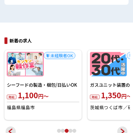
新着の求人
未経験者OK
シーフードの製造・梱包/日払いOK
ガスユニット装置の製
1,100
1,350
円～
円～
時給
時給
福島県福島市
茨城県つくば市
研