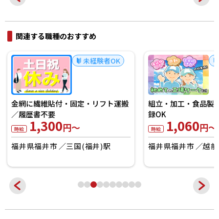
関連する職種のおすすめ
未経験者OK
金網に繊維貼付・固定・リフト運搬
組立・加工・食品製造
／履歴書不要
録OK
1,300
1,060
円～
円～
時給
時給
福井県福井市
三国(福井)駅
福井県福井市
越前