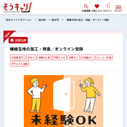
仕事検索
お気に入り
ログイン
メニュー
綜合キャリアオプション
福井県
福井市
繊維生地の加工・検査／オンライン登録
派遣社員
繊維生地の加工・検査／オンライン登録
未経験者OK
高収入
長期の仕事
残業少なめ
制服あり
休憩室あり
ロッカー完備
40代以上も活躍