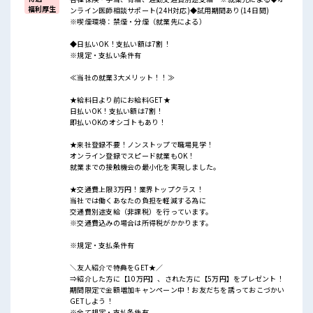
福利厚生
ンライン医師相談サポート(24H対応)◆試用期間あり(14日間)
※喫煙環境：禁煙・分煙（就業先による）
◆日払いOK！支払い額は7割！
※規定・支払い条件有
≪当社の就業3大メリット！！≫
★給料日より前にお給料GET★
日払いOK！支払い額は7割！
即払いOKのオシゴトもあり！
★来社登録不要！ノンストップで職場見学！
オンライン登録でスピード就業もOK！
就業までの接触機会の最小化を実現しました。
★交通費上限3万円！業界トップクラス！
当社では働くあなたの負担を軽減する為に
交通費別途支給（非課税）を行っています。
※交通費込みの場合は所得税がかかります。
※規定・支払条件有
＼友人紹介で特典をGET★／
⇒紹介した方に【10万円】、された方に【5万円】をプレゼント！
期間限定で金額増加キャンペーン中！お友だちを誘っておこづかい
GETしよう！
※全て規定・支払条件有