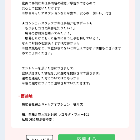
動画で事前にお仕事内容の確認／学習ができるので
安心して就業いただけます！
※綜合キャリアオプションなら全案件、安心の「前トレ」付き
★コンシェルスタッフがお仕事紹介をサポート★
「もう少しココの条件を知りたい！」
「職場の雰囲気を聞いてみたい！」
「応募したけどもっと条件に合う仕事を探している！」
なんてお悩みを解決！まずは応募から☆
※就業先名など、本登録後でないとお伝えできない情報もございます
のでご了承ください。
エントリーを頂いた方につきまして、
登録頂きました情報を元に選考を開始させて頂きます。
選考を通過した方についてはこちらから
今後の選考についてご連絡させていただきます。
・面接地
株式会社綜合キャリアオプション 福井店
福井県福井市大東2-1-20 レコルタ・フォー101
私服OK＆履歴書不要！
応募する
気になるリストに追加