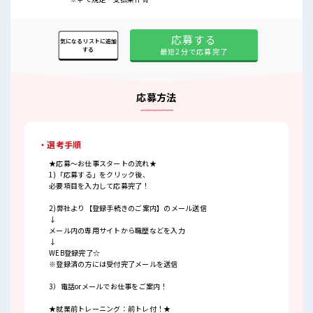
応募する
気になるリストに追加
する
最短2分で応募完了
応募方法
・選考手順
★応募～お仕事スタートの流れ★
1)「応募する」をクリック後、
必要項目を入力して応募完了！
2)弊社より【登録手続きのご案内】のメール送信
↓
メール内の専用サイトから職歴などを入力
↓
WEB登録完了☆
※登録済の方には受付完了メールを送信
3）電話orメールでお仕事をご案内！
★就業前トレーニング：前トレ付！★