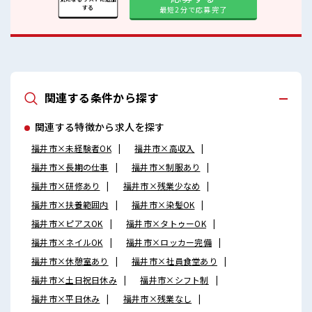
する
最短2分で応募完了
関連する条件から探す
関連する特徴から求人を探す
福井市×未経験者OK
福井市×高収入
福井市×長期の仕事
福井市×制服あり
福井市×研修あり
福井市×残業少なめ
福井市×扶養範囲内
福井市×染髪OK
福井市×ピアスOK
福井市×タトゥーOK
福井市×ネイルOK
福井市×ロッカー完備
福井市×休憩室あり
福井市×社員食堂あり
福井市×土日祝日休み
福井市×シフト制
福井市×平日休み
福井市×残業なし