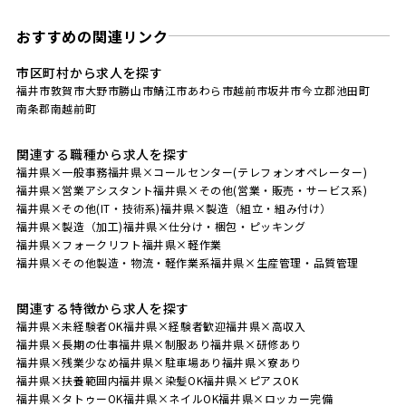
おすすめの関連リンク
市区町村から求人を探す
福井市
敦賀市
大野市
勝山市
鯖江市
あわら市
越前市
坂井市
今立郡池田町
南条郡南越前町
関連する職種から求人を探す
福井県×一般事務
福井県×コールセンター(テレフォンオペレーター)
福井県×営業アシスタント
福井県×その他(営業・販売・サービス系)
福井県×その他(IT・技術系)
福井県×製造（組立・組み付け）
福井県×製造（加工)
福井県×仕分け・梱包・ピッキング
福井県×フォークリフト
福井県×軽作業
福井県×その他製造・物流・軽作業系
福井県×生産管理・品質管理
関連する特徴から求人を探す
福井県×未経験者OK
福井県×経験者歓迎
福井県×高収入
福井県×長期の仕事
福井県×制服あり
福井県×研修あり
福井県×残業少なめ
福井県×駐車場あり
福井県×寮あり
福井県×扶養範囲内
福井県×染髪OK
福井県×ピアスOK
福井県×タトゥーOK
福井県×ネイルOK
福井県×ロッカー完備