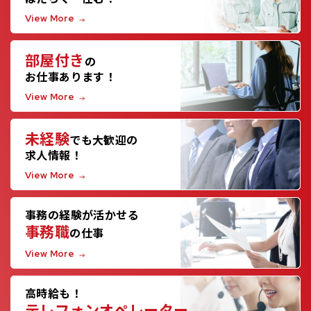
View More
部屋付き
の
お仕事あります！
View More
未経験
でも大歓迎の
求人情報！
View More
事務の経験が活かせる
事務職
の仕事
View More
高時給も！
テレフォンオペレーター