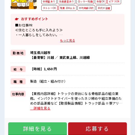
休憩室あり
社員食堂あり
ロッカー完備
染髪OK
ピアスOK
タトゥーOK
残業 20H以上
平均年齢20代
30代が活躍
おすすめポイント
■お仕事PR
≪住むところも手に入れよう≫
・一人暮らしをしてみたい。
・地元から出て新しい場所で働いてみたい。
もっと見る
・すぐに働けて稼げる仕事がしたい。
そんな方にピッタリな「寮完備」のお仕事です！
埼玉県川越市
勤 務 地
赴任地までの交通費も当社が負担(規定有)！
【最寄駅】川越 ／ 東武東上線、川越線
遠方の方もご安心して応募ください！
≪経験者優遇≫
これまでの経験を活かしませんか？
【時給】1,650 円
給 与
ブランクがあっても大丈夫♪
経験はちょっとだけ…という方もOK！
製造（組立・組み付け）
職 種
≪稼ぎたい人向け≫
高収入を希望される方にオススメ。
残業は月20時間以上あります♪
【業務内容詳細】トラックの荷台になる骨格部品の組立業
仕事内容
務。インパクトドライバーを使ったネジ締めや組立準備のた
■職場の雰囲気
めの部品運搬など【取扱製品情報】トラック部品 ※寮アリの
キバツ過ぎなければ髪色・髪型は自由！
お仕事！一人暮らしスタートにもピッタリ♪ ■お仕事PR ≪住
…詳細を見る
あなたの個性を大事にできます♪
むところも手に入れよう≫ ・一人暮らしをしてみたい。 ・地
20代が多数活躍中！
元から出て新しい場所で働いてみたい。 ・すぐに働けて稼げ
社会人経験が浅くてもOK！
る仕事がしたい。 そんな方にピッタリな「寮完備」のお仕事
ここから経験積んでいきましょ！
詳細を見る
応募する
です！ 赴任地までの交通費も当社が負担(規定有)！ 遠方の方
もご安心して応募ください！ ≪経験者優遇≫ これまでの経験