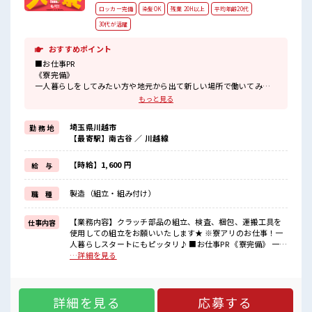
ロッカー完備
染髪OK
残業 20H以上
平均年齢20代
30代が活躍
おすすめポイント
■お仕事PR
《寮完備》
一人暮らしをしてみたい方や地元から出て新しい場所で働いてみた
い、
もっと見る
すぐに働けて稼げる仕事がしたい・・・
そんな方にピッタリな『寮あり』のお仕事です！
埼玉県川越市
勤 務 地
赴任地までの交通費も当社が負担！
【最寄駅】南古谷 ／ 川越線
遠方の方もご安心して応募ください！
《経験者優遇》
これまでの経験を活かしませんか？
【時給】1,600 円
給 与
ブランクがあっても大丈夫♪
経験はちょっとだけという方もOK！
製造（組立・組み付け）
職 種
《残業で収入アップ》
高収入を希望される方にオススメ！
残業は月20時間以上あります♪
【業務内容】クラッチ部品の組立、検査、梱包、運搬工具を
仕事内容
使用しての組立をお願いいたします★ ※寮アリのお仕事！一
■職場の雰囲気
人暮らしスタートにもピッタリ♪ ■お仕事PR 《寮完備》 一人
キバツ過ぎなければ髪色・髪型は自由！
暮らしをしてみたい方や地元から出て新しい場所で働いてみ
…詳細を見る
あなたの個性を大事にできます♪
たい、 すぐに働けて稼げる仕事がしたい・・・ そんな方にピ
しっかり休める休憩室あり！
ッタリな『寮あり』のお仕事です！ 赴任地までの交通費も当
オンオフの切替もできちゃう！
社が負担！ 遠方の方もご安心して応募ください！ 《経験者優
寮もあるので遠方からの方も安心！
詳細を見る
応募する
遇》 これまでの経験を活かしませんか？ ブランクがあっても
#ryo
大丈夫♪ 経験はちょっとだけという方もOK！ 《残業で収入