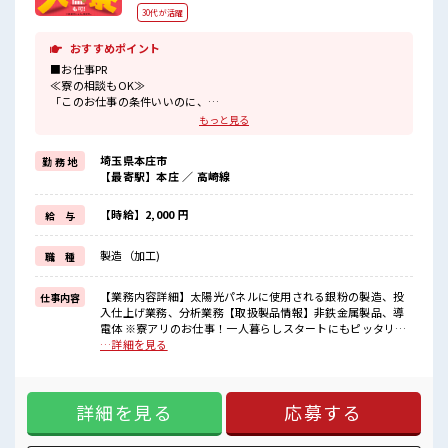
30代が活躍
おすすめポイント
■お仕事PR
≪寮の相談もOK≫
「このお仕事の条件いいのに、
勤務地までちょっと遠くて…」という方にもオススメ！
もっと見る
寮付きのお仕事なのでそんな心配はほぼナシ！
≪無理なく働ける≫
埼玉県本庄市
勤 務 地
場合によってはお願いすることもありますが、
【最寄駅】本庄 ／ 高崎線
残業はほとんどナシ！
≪機能的な制服アリ≫
制服があるので、
【時給】2,000 円
給 与
毎日の服装の悩み解消♪
≪未経験でも活躍できる≫
製造（加工)
職 種
新しいことにチャレンジするのは不安だけど、
しっかり働く環境が整っています！
イチからスキルUP・ステップUP目指していきましょう！
【業務内容詳細】太陽光パネルに使用される銀粉の製造、投
仕事内容
入仕上げ業務、分析業務【取扱製品情報】非鉄金属製品、導
■職場の雰囲気
電体 ※寮アリのお仕事！一人暮らしスタートにもピッタリ♪
休憩室完備でランチや休憩も充実しそう♪
■お仕事PR ≪寮の相談もOK≫ 「このお仕事の条件いいの
…詳細を見る
職場にはロッカー完備！
に、 勤務地までちょっと遠くて…」という方にもオススメ！
私物の置きすぎには注意が必要ですね★
寮付きのお仕事なのでそんな心配はほぼナシ！ ≪無理なく働
残業はほとんどありません！
ける≫ 場合によってはお願いすることもありますが、 残業は
高収入もバッチリ目指せますよ！
詳細を見る
応募する
ほとんどナシ！ ≪機能的な制服アリ≫ 制服があるので、 毎日
の服装の悩み解消♪ ≪未経験でも活躍できる≫ 新しいことに
チャレンジするのは不安だけど、 しっかり働く環境が整って