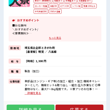
寮あり (寮費無料)
制服あり
休憩室あり
社員食堂あり
ロッカー完備
染髪OK
ピアスOK
シフト制
残業 20H以上
平均年齢20代
30代が活躍
おすすめポイント
■お仕事PR
＼おすすめポイント/
≪寮費無料≫
家電付きだから今スグ始めやすい！
もっと見る
≪しっかり稼げる≫
ほどよい残業で収入UP目指せます！
埼玉県比企郡ときがわ町
勤 務 地
≪幅広い年齢層の方が活躍中≫
【最寄駅】明覚 ／ 八高線
未経験でも安心してはじめられる！
≪ウレシイ食堂あり≫
ご飯を用意する必要なし♪
【時給】1,300 円
給 与
スーパー・コンビニも近くにあります。
≪基本土日休み≫
製造（加工)
職 種
オンオフつけやすくて無理なく働けます☆
≪髪色・髪型自由≫
明るすぎたり奇抜でなければ基本的に自由！
車部品(エンジン・ギア等)の加工・組立 ・加工:機械オペレー
仕事内容
≪休憩室アリ≫
ターとして、機械セット&取り出し ・組立:圧入作業など ◎重
ロッカーと更衣室もあるから、
量物はなく、最大7～8kg程度です。 ※寮アリのお仕事！一人
勤務以外の時間もカイテキに過ごせる♪
暮らしスタートにもピッタリ♪ ■お仕事PR ＼おすすめポイン
…詳細を見る
ト/ ≪寮費無料≫ 家電付きだから今スグ始めやすい！ ≪しっ
■職場の雰囲気
かり稼げる≫ ほどよい残業で収入UP目指せます！ ≪幅広い年
幅広い年齢層の方が活躍中☆
齢層の方が活躍中≫ 未経験でも安心してはじめられる！ ≪ウ
詳細を見る
応募する
レシイ食堂あり≫ ご飯を用意する必要なし♪ スーパー・コン