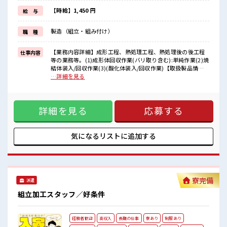
(規定有)≪経験者優遇≫
これまでの経験を活かしませんか？
【時給】1,450 円
給 与
ブランクがあっても大丈夫♪
経験はちょっとだけ…という方もOK！
製造（組立・組み付け）
職 種
≪ちょっとの残業で収入アップ≫
残業は月20時間未満で、
ほどよく稼げます♪
【業務内容詳細】成形工程、熱処理工程、熱処理後の後工程
仕事内容
等の業務等。(1)成形体回収作業(バリ取り含む):単純作業(2)焼
■職場の雰囲気
結体装入/回収作業(3)(酸化体装入/回収作業)【取扱製品情
明るすぎたり奇抜過ぎなければヘアカラーOK！
報】OA機器、自動車、電動工具等に使用される焼結機械部品
…詳細を見る
仕事の合間の息抜きは休憩室で♪
※寮アリのお仕事！一人暮らしスタートにもピッタリ♪ ■お
ロッカーあり！
仕事PR ≪住まいもGET≫ 一人暮らしをしたい方や高収入で働
安心してお仕事に集中♪
きたい方に、 オススメしたい寮完備のお仕事！ 担当者があな
程よく残業あり！
詳細を見る
応募する
たをしっかりサポートするので、 安心して寮で新生活がスタ
高収入もバッチリ目指せますよ！
ートできます♪ 基本的に赴任地までの交通費が出ますので遠
方の方もご安心ください！ (規定有)≪経験者優遇≫ これまで
の経験を活かしませんか？ ブランクがあっても大丈夫♪ 経験
気になるリストに
追加する
はちょっとだけ…という方もOK！ ≪ちょっとの残業で収入ア
ップ≫ 残業は月20時間未満で、 ほどよく稼げます♪ ■職場の
雰囲気 明るすぎたり奇抜過ぎなければヘアカラーOK！ 仕事
の合間の息抜きは休憩室で♪ ロッカーあり！ 安心してお仕事
に集中♪ 程よく残業あり！ 高収入もバッチリ目指せますよ！
寮完備
派遣
組立加工スタッフ／好条件
経験者歓迎
高収入
長期の仕事
寮あり
制服あり