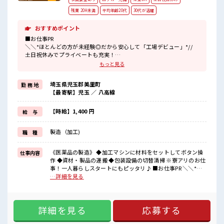
残業 20H未満
平均年齢20代
30代が活躍
おすすめポイント
■お仕事PR
＼＼*ほとんどの方が未経験◎だから安心して「工場デビュー」*//
土日祝休みでプライベートも充実！
キレイな職場なので抵抗なくスタートできちゃいます♪
もっと見る
そしてコチラは大手企業の「武州製薬(株)」◎
安心の長期就業が可能！
埼玉県児玉郡美里町
勤 務 地
さらにお仕事だけじゃない！
【最寄駅】児玉 ／ 八高線
住まいだってご提供します(*≧∀≦)ゞ
(1)寮費は実質「0円」のワンルーム寮完備
(2)TV/冷蔵庫/洗濯機/エアコンなどは備え付け
【時給】1,400 円
給 与
(3)駐車場完備なのでマイカー持ち込みOK
製造（加工)
職 種
■職場の雰囲気
敷地が広く、
キレイな工場で働けます！
《医薬品の製造》 ◆加工マシンに材料をセットしてボタン操
仕事内容
髪型自由！
作 ◆資材・製品の運搬 ◆包装設備の切替清掃 ※寮アリのお仕
出勤前に余裕があるときは、
事！一人暮らしスタートにもピッタリ♪ ■お仕事PR ＼＼*ほ
「今日の気分はコノ髪型◎」なんて楽しみ方も♪
とんどの方が未経験◎だから安心して「工場デビュー」*// 土
…詳細を見る
一息つける休憩スペースもあります！
日祝休みでプライベートも充実！ キレイな職場なので抵抗な
#ryo
くスタートできちゃいます♪ そしてコチラは大手企業の「武
州製薬(株)」◎ 安心の長期就業が可能！ さらにお仕事だけじ
詳細を見る
応募する
ゃない！ 住まいだってご提供します(*≧∀≦)ゞ (1)寮費は実
質「0円」のワンルーム寮完備 (2)TV/冷蔵庫/洗濯機/エアコン