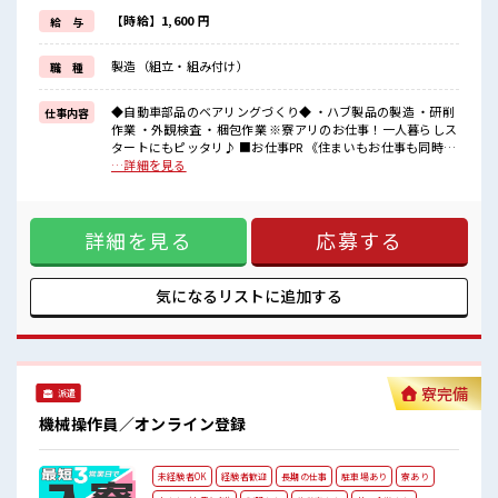
寮にも駐車場があるのでマイカー持ち込みOK！
《経験いかして収入UP*》
【時給】1,600 円
給 与
うれしい高時給1600円！
残業は適度にあるので無理せずお給料に上乗せできる◎
製造（組立・組み付け）
職 種
《人気の土日やすみ*》
前もって予定がたてやすい土日休み！
休日は好きな事をしてリフレッシュ☆
◆自動車部品のベアリングづくり◆ ・ハブ製品の製造 ・研削
仕事内容
作業 ・外観検査 ・梱包作業 ※寮アリのお仕事！一人暮らしス
■職場の雰囲気
タートにもピッタリ♪ ■お仕事PR 《住まいもお仕事も同時に
《男性スタッフさん活躍中》
GET*》 家電付きのワンルーム寮完備！ しかも寮費は『0
…詳細を見る
くるま通勤OK◎駐車場もあります！
円』！ 赴任時の交通費も支給もあるので、 オトクにお引越し
1食229円で食べられる格安の食堂あり！
できちゃう♪ 今までと違う場所で働いてみたい方や 一人暮ら
お財布にやさしい♪
しをはじめてみたい方などにもオススメ☆ 寮にも駐車場があ
制服・帽子・安全靴は無料で貸し出し！
詳細を見る
応募する
るのでマイカー持ち込みOK！ 《経験いかして収入UP*》 うれ
事前準備不要なのもうれしいポイント★
しい高時給1600円！ 残業は適度にあるので無理せずお給料に
#ryo
上乗せできる◎ 《人気の土日やすみ*》 前もって予定がたて
やすい土日休み！ 休日は好きな事をしてリフレッシュ☆ ■職
気になるリストに
追加する
場の雰囲気 《男性スタッフさん活躍中》 くるま通勤OK◎駐
車場もあります！ 1食229円で食べられる格安の食堂あり！ お
財布にやさしい♪ 制服・帽子・安全靴は無料で貸し出し！ 事
前準備不要なのもうれしいポイント★ #ryo
寮完備
派遣
機械操作員／オンライン登録
未経験者OK
経験者歓迎
長期の仕事
駐車場あり
寮あり