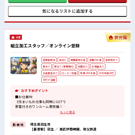
アップ》 高収入を希望される方にオススメ！ 残業は月20時間
以上あります♪ ■職場の雰囲気 キバツ過ぎなければ髪色・髪
気になるリストに
追加する
型は自由！ あなたの個性を大事にできます♪ しっかり休める
休憩室あり！ オンオフの切替もできちゃう！ 寮もあるので遠
方からの方も安心！ #ryo
寮完備
派遣
組立加工スタッフ／オンライン登録
経験者歓迎
高収入
無期雇用派遣
長期の仕事
駐車場あり
寮あり
寮あり (寮費無料)
制服あり
休憩室あり
社員食堂あり
ロッカー完備
残業 20H未満
平均年齢20代
30代が活躍
おすすめポイント
■お仕事PR
《住まいもお仕事も同時にGET*》
家電付きのワンルーム寮完備！
しかも寮費は『0円』！
もっと見る
赴任時の交通費も支給もあるので、
オトクにお引越しできちゃう♪
埼玉県羽生市
勤 務 地
今までと違う場所で働いてみたい方や
【最寄駅】羽生 ／ 東武伊勢崎線、秩父鉄道
一人暮らしをはじめてみたい方などにもオススメ☆