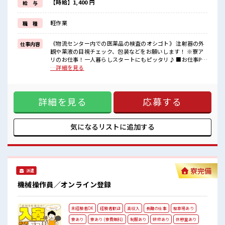
【ポイント3:フォロー体制バッチリ】
【時給】1,400 円
給 与
注射器や薬液の見ためチェックをお願いします！
未経験の方も大カンゲイ★
軽作業
職 種
丁寧に教えてもらえるので安心してお仕事をスタートできます♪
イチからスキル・ステップUPしちゃいましょう↑
《物流センター内での医薬品の検査のオシゴト》 注射器の外
仕事内容
■職場の雰囲気
観や薬液の目視チェック、包装などをお願いします！ ※寮ア
《男女ともに活躍中》
リのお仕事！一人暮らしスタートにもピッタリ♪ ■お仕事PR
アットホームな雰囲気で分からない事も聞きやすい環境です☆
▽▼おすすめポイント▼▽ 【ポイント1:寮費無料】 うれしい
…詳細を見る
空調完備でカイテキ環境！
寮費0円！ 家電付き1R寮完備です◎ 【ポイント2:プライベー
ロッカー/休憩室完備♪
トが充実できる】 日勤のお仕事で残業はほぼナシ！ 休みが固
荷物が多い方も安心ですね★
定されている土日祝休みなので、 プライベートと両立しやす
#ryo
詳細を見る
応募する
い♪ 【ポイント3:フォロー体制バッチリ】 注射器や薬液の見
ためチェックをお願いします！ 未経験の方も大カンゲイ★ 丁
寧に教えてもらえるので安心してお仕事をスタートできます
♪ イチからスキル・ステップUPしちゃいましょう↑ ■職場の
気になるリストに
追加する
雰囲気 《男女ともに活躍中》 アットホームな雰囲気で分から
ない事も聞きやすい環境です☆ 空調完備でカイテキ環境！ ロ
ッカー/休憩室完備♪ 荷物が多い方も安心ですね★ #ryo
寮完備
派遣
機械操作員／オンライン登録
未経験者OK
経験者歓迎
高収入
長期の仕事
駐車場あり
寮あり
寮あり (寮費無料)
制服あり
研修あり
休憩室あり