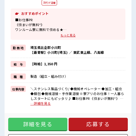
30代が活躍
おすすめポイント
■お仕事PR
《住まいが無料*》
ワンルーム寮に無料で住める★
さらに駐車場完備！
もっと見る
マイカーの持ち込みもOK♪
通勤や買い物もラクラク！
埼玉県比企郡小川町
勤 務 地
《経験者カンゲイ*》
【最寄駅】小川町(埼玉) ／ 東武東上線、八高線
経験がちょっとだけでも大丈夫！
ブランクがある人も問題なし！
担当者もしっかりとフォローします◎
【時給】1,350 円
給 与
アナタの経験が活かせる環境です♪
《うれしい日勤*》
製造（組立・組み付け）
職 種
日勤のみで働きやすい！
規則正しい生活を大切にできる！
無理なく働きたい方にぴったりです！
＼ステンレス製品づくり/ ◆機械オペレーター ◆加工・組立
仕事内容
《土日祝休み*》
◆梱包 ◆機械溶接・手作業溶接 ※寮アリのお仕事！一人暮ら
プライベートの時間を大切にできる！
しスタートにもピッタリ♪ ■お仕事PR 《住まいが無料*》 ワ
趣味と仕事の両立もできそう！
ンルーム寮に無料で住める★ さらに駐車場完備！ マイカーの
…詳細を見る
持ち込みもOK♪ 通勤や買い物もラクラク！ 《経験者カンゲ
■職場の雰囲気
イ*》 経験がちょっとだけでも大丈夫！ ブランクがある人も
20～30代の男性活躍中★
問題なし！ 担当者もしっかりとフォローします◎ アナタの経
持ち物が多いあなたにもぴったりなロッカー付き！
詳細を見る
応募する
験が活かせる環境です♪ 《うれしい日勤*》 日勤のみで働き
しっかりと休める休憩所もあり！
やすい！ 規則正しい生活を大切にできる！ 無理なく働きたい
食堂あり！
方にぴったりです！ 《土日祝休み*》 プライベートの時間を