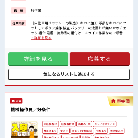
月収にすると…「36万円以上可」！
未経験の方も活躍中！
軽作業
職 種
スキルを身につけてガッツリ稼ごう！
《ご褒美があればもっと頑張れる》お給料とは別に毎月「皆勤手当
《自動車用バッテリーの製造》 キカイ加工:部品をキカイにセ
仕事内容
8000円」GET！
ットしてボタン操作 検査:バッテリーの液漏れが無いかのチェ
ック 組立:電極・装飾品の組付け ※ライン作業なので順番通
■職場の雰囲気
りに組み付ければOK！ ※寮アリのお仕事！一人暮らしスター
…詳細を見る
《男性スタッフさん活躍中》制服・安全靴は無料貸与！
トにもピッタリ♪ ■お仕事PR 《カイテキ寮生活》お部屋には
おいしい食堂/ロッカー/休憩室完備！
TV/冷蔵庫/洗濯機/エアコンが備え付け！ それで「寮費0
親切・丁寧に教えてもらえるので未経験の方も安心！
円」！ スーパー/コンビニ/ディスカウントストアが徒歩や自
工場スキルを身につけるチャンス！
詳細を見る
応募する
転車でスグ行ける好立地！ 駐車場完備でマイカーの持ち込み
#ryo
OK！ 現地までの赴任交通費支給！ 《好条件とはコレだ》な
んと…「高時給1600円」！ 月収にすると…「36万円以上
可」！ 未経験の方も活躍中！ スキルを身につけてガッツリ稼
気になるリストに
追加する
ごう！ 《ご褒美があればもっと頑張れる》お給料とは別に毎
月「皆勤手当8000円」GET！ ■職場の雰囲気 《男性スタッフ
さん活躍中》制服・安全靴は無料貸与！ おいしい食堂/ロッカ
ー/休憩室完備！ 親切・丁寧に教えてもらえるので未経験の方
も安心！ 工場スキルを身につけるチャンス！ #ryo
寮完備
派遣
機械操作員／好条件
未経験者OK
経験者歓迎
長期の仕事
キレイなオフィス
駐車場あり
寮あり
寮あり (寮費無料)
制服あり
休憩室あり
社員食堂あり
ロッカー完備
染髪OK
土日祝日休み