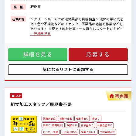
うれしい日勤・土日祝休みのオシゴト！
軽作業
職 種
友達や家族との予定もたてやすいからプライベートも充実♪
■職場の雰囲気
～クリーンルームでの液体薬品の目視検査～ 液体の薬に光を
仕事内容
《20代～30代の女性スタッフさん活躍中》
あて色や不純物などのチェック！医薬品の箱詰め作業なども
敷地が広くキレイな工場！
あります！ ※寮アリのお仕事！一人暮らしスタートにもピッ
キバツ過ぎなければ髪のカラーリングOK♪
タリ♪ ■お仕事PR ＼＼*お住まいもお仕事も同時にGET*// ワ
…詳細を見る
社員食堂/ロッカー/休憩室/無料駐車場完備！
ンルーム×寮費0円！ TV・冷蔵庫・洗濯機・エアコンなどの
本庄駅から無料送迎あり！
家電は備え付け♪ 駐車場完備なのでマイカー持ち込みOK！
#ryo
赴任時の交通費支給あり！ 未経験の方も大カンゲイ★ 初めて
詳細を見る
応募する
で不安な方もご安心ください！ キレイな職場なので抵抗なく
スタートできちゃいます♪ 正社員登用制度もあります◎ イチ
からスキル・ステップUPしちゃいましょう↑↑ うれしい日
勤・土日祝休みのオシゴト！ 友達や家族との予定もたてやす
気になるリストに
追加する
いからプライベートも充実♪ ■職場の雰囲気 《20代～30代の
女性スタッフさん活躍中》 敷地が広くキレイな工場！ キバツ
過ぎなければ髪のカラーリングOK♪ 社員食堂/ロッカー/休憩
室/無料駐車場完備！ 本庄駅から無料送迎あり！ #ryo
寮完備
派遣
組立加工スタッフ／履歴書不要
経験者歓迎
長期の仕事
駐車場あり
寮あり
寮あり (寮費無料)
制服あり
休憩室あり
社員食堂あり
ロッカー完備
土日祝日休み
残業 20H以上
平均年齢20代