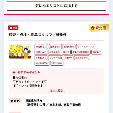
などは備え付け (3)駐車場完備なのでマイカー持ち込みOK ■
職場の雰囲気 敷地が広く、 キレイな工場で働けます！ 髪型自
気になるリストに
追加する
由！ 出勤前に余裕があるときは、 「今日の気分はコノ髪型
◎」なんて楽しみ方も♪ 一息つける休憩スペースもありま
す！ #ryo
寮完備
派遣
検査・点検・検品スタッフ／好条件
未経験者OK
経験者歓迎
長期の仕事
キレイなオフィス
残業少なめ
駐車場あり
寮あり
寮あり (寮費無料)
制服あり
休憩室あり
ロッカー完備
染髪OK
土日祝日休み
平均年齢20代
30代が活躍
おすすめポイント
■お仕事PR
▽▼おすすめポイント▼▽
【ポイント1:寮費無料】
うれしい寮費0円！
もっと見る
家電付き1R寮完備です◎
【ポイント2:プライベートが充実できる】
埼玉県加須市
勤 務 地
日勤のお仕事で残業はほぼナシ！
【最寄駅】久喜 ／ 東北本線、東武伊勢崎線
休みが固定されている土日祝休みなので、
プライベートと両立しやすい♪