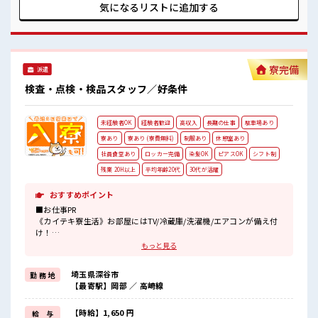
1食ワンコイン以下のお弁当も注文できる！
大切にできる！ 趣味と仕事の両立もできそう！ ■職場の雰囲
気になるリストに
追加する
車通勤OK◎駐車場もあります♪
気 20～30代の男性活躍中★ 持ち物が多いあなたにもぴったり
#ryo
なロッカー付き！ しっかりと休める休憩所もあり！ 食堂あ
り！ 1食ワンコイン以下のお弁当も注文できる！ 車通勤OK◎
駐車場もあります♪ #ryo
寮完備
派遣
検査・点検・検品スタッフ／好条件
未経験者OK
経験者歓迎
高収入
長期の仕事
駐車場あり
寮あり
寮あり (寮費無料)
制服あり
休憩室あり
社員食堂あり
ロッカー完備
染髪OK
ピアスOK
シフト制
残業 20H以上
平均年齢20代
30代が活躍
おすすめポイント
■お仕事PR
《カイテキ寮生活》お部屋にはTV/冷蔵庫/洗濯機/エアコンが備え付
け！
それで「寮費0円」！
もっと見る
スーパー/コンビニ/ディスカウントストアが徒歩や自転車でスグ行け
る好立地！
埼玉県深谷市
勤 務 地
駐車場完備でマイカーの持ち込みOK！
【最寄駅】岡部 ／ 高崎線
現地までの赴任交通費支給！
《好条件とはコレだ》なんと…「高時給1600円」！
【時給】1,650 円
給 与