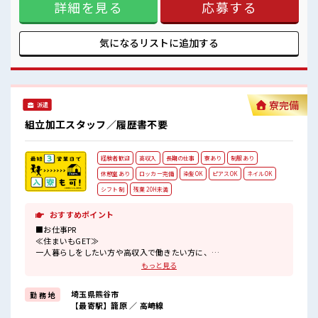
制服・帽子・安全靴は無料で貸し出し！
詳細を見る
応募する
るのでマイカー持ち込みOK！ 《未経験でも高収入が目指せる
事前準備不要なのもうれしいポイント★
*》 うれしい高時給1600円！ 残業は適度にあるので無理せず
#ryo
お給料に上乗せ♪ 《人気の土日やすみ*》 前もって予定がた
てやすい土日休み！ 休日は好きな事をしてリフレッシュ☆ ■
気になるリストに
追加する
職場の雰囲気 《男性スタッフさん活躍中》 くるま通勤OK◎
駐車場もあります！ 1食229円で食べられる格安の食堂あり！
お財布にやさしい♪ 制服・帽子・安全靴は無料で貸し出し！
事前準備不要なのもうれしいポイント★ #ryo
寮完備
派遣
組立加工スタッフ／履歴書不要
経験者歓迎
高収入
長期の仕事
寮あり
制服あり
休憩室あり
ロッカー完備
染髪OK
ピアスOK
ネイルOK
シフト制
残業 20H未満
おすすめポイント
■お仕事PR
≪住まいもGET≫
一人暮らしをしたい方や高収入で働きたい方に、
オススメしたい寮完備のお仕事！
もっと見る
担当者があなたをしっかりサポートするので、
安心して寮で新生活がスタートできます♪
埼玉県熊谷市
勤 務 地
基本的に赴任地までの交通費が出ますので遠方の方もご安心くださ
【最寄駅】籠原 ／ 高崎線
い！