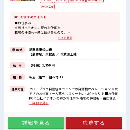
ピアスOK
ネイルOK
残業 20H未満
平均年齢20代
30代が活躍
おすすめポイント
■お仕事PR
≪当社イチオシの寮のお仕事≫
職場の仲間も一緒に住込みなので、
仕事の悩みなども相談しやすいですね！
もっと見る
≪1日1時間程の残業で収入アップ≫
残業は月20時間未満で、
埼玉県東松山市
勤 務 地
ほどよく稼げます♪
【最寄駅】東松山 ／ 東武東上線
≪髪型自由≫
基本的に髪色自由で明るすぎたり奇抜でなければOKです！
(規定有)≪動きやすい制服アリ≫
【時給】1,350 円
給 与
制服があるので、
毎日の服装の悩み解消♪
製造（組立・組み付け）
職 種
≪様々なお仕事をご提案≫
一人で悩まず気軽に相談できる、
派遣のお仕事です！
グロープラグ自動組立ラインでの自動機オペレーション ※寮
仕事内容
アリのお仕事！一人暮らしスタートにもピッタリ♪ ■お仕事
■職場の雰囲気
PR ≪当社イチオシの寮のお仕事≫ 職場の仲間も一緒に住込み
派手すぎなければ多少のヘアカラーもOKなのはウレシイPoint☆
なので、 仕事の悩みなども相談しやすいですね！ ≪1日1時間
…詳細を見る
ホドよく残業があるのでホドよく働きたい方にオススメ！
程の残業で収入アップ≫ 残業は月20時間未満で、 ほどよく稼
寮もあるので遠方からの方も安心！
げます♪ ≪髪型自由≫ 基本的に髪色自由で明るすぎたり奇抜
#ryo
でなければOKです！ (規定有)≪動きやすい制服アリ≫ 制服が
詳細を見る
応募する
あるので、 毎日の服装の悩み解消♪ ≪様々なお仕事をご提案
≫ 一人で悩まず気軽に相談できる、 派遣のお仕事です！ ■職