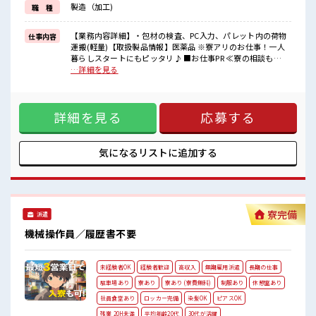
製造（加工)
職 種
毎日の服装の悩み解消♪
≪様々なお仕事をご提案≫
一人で悩まず気軽に相談できる、
【業務内容詳細】・包材の検査、PC入力、パレット内の荷物
仕事内容
派遣のお仕事です！
運搬(軽量)【取扱製品情報】医薬品 ※寮アリのお仕事！一人
暮らしスタートにもピッタリ♪ ■お仕事PR ≪寮の相談も
■職場の雰囲気
OK≫ 「このお仕事の条件いいのに、 勤務地までちょっと遠
…詳細を見る
髪型・髪色自由♪
くて…」という方にもオススメ！ 寮付きのお仕事なのでそん
派手過ぎなければOKだから、
な心配はほぼナシ！ ≪ちょっとの残業で収入アップ≫ 残業は
モチベーションもUP！
月20時間未満で、 ほどよく稼げます♪ ≪ヘアカラーOKで自
程よく残業あり！
詳細を見る
応募する
由な雰囲気の職場≫ 明るすぎたり奇抜でなければ基本的に自
寮付きで一人暮らしを始めたい方にオススメ！
由！ (規定有)≪動きやすい制服アリ≫ 制服があるので、 毎日
の服装の悩み解消♪ ≪様々なお仕事をご提案≫ 一人で悩まず
気軽に相談できる、 派遣のお仕事です！ ■職場の雰囲気 髪
気になるリストに
追加する
型・髪色自由♪ 派手過ぎなければOKだから、 モチベーショ
ンもUP！ 程よく残業あり！ 寮付きで一人暮らしを始めたい方
にオススメ！
寮完備
派遣
機械操作員／履歴書不要
未経験者OK
経験者歓迎
高収入
無期雇用派遣
長期の仕事
駐車場あり
寮あり
寮あり (寮費無料)
制服あり
休憩室あり
社員食堂あり
ロッカー完備
染髪OK
ピアスOK
残業 20H未満
平均年齢20代
30代が活躍