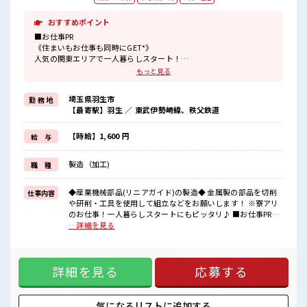
おすすめポイント
■お仕事PR
《住まいもお仕事も同時にGET*》
人気の関東エリアで一人暮らしスタート！
うれしい寮費0円！
もっと見る
ワンルームタイプで家電も備え付け☆
赴任時の交通費支給あり！
埼玉県羽生市
勤 務 地
オトクに簡単に引越しできちゃいます♪
【最寄駅】羽生 ／ 東武伊勢崎線、秩父鉄道
《おいしい食堂あり》
ICカードで利用できる安くておいしい食堂あり！
節約できてお財布にやさしい★
【時給】1,600 円
給 与
《土日やすみ*》
予定がたてやすいからプライベートも充実☆
製造（加工)
職 種
GW・お盆・年末年始の休暇もキチンとあります◎
《無期雇用派遣*》
◎当社と期間制限のない雇用契約を結んだ上で派遣先で働けます◎
◆産業機械部品(リニアガイド)の製造◆ 金属製の部品を切削
仕事内容
や研削・工具を使用して組立などをお願いします！ ※寮アリ
■職場の雰囲気
のお仕事！一人暮らしスタートにもピッタリ♪ ■お仕事PR
《幅広い年代の方が活躍中》
《住まいもお仕事も同時にGET*》 人気の関東エリアで一人暮
…詳細を見る
空調完備で年中カイテキ！
らしスタート！ うれしい寮費0円！ ワンルームタイプで家電
動きやすい制服が無料で貸し出し！
も備え付け☆ 赴任時の交通費支給あり！ オトクに簡単に引越
分からないことも聞きやすい環境なので、
しできちゃいます♪ 《おいしい食堂あり》 ICカードで利用で
未経験の方も安心してスタートできます！
詳細を見る
応募する
きる安くておいしい食堂あり！ 節約できてお財布にやさしい
休憩室・ロッカー・更衣室完備★
★ 《土日やすみ*》 予定がたてやすいからプライベートも充
#ryo
実☆ GW・お盆・年末年始の休暇もキチンとあります◎ 《無
期雇用派遣*》 ◎当社と期間制限のない雇用契約を結んだ上で
気になるリストに
追加する