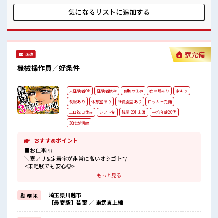
場の雰囲気 派手すぎなければ多少のヘアカラーもOKなのはウ
レシイPoint☆ ホドよく残業があるのでホドよく働きたい方に
気になるリストに
追加する
オススメ！ 寮もあるので遠方からの方も安心！ #ryo
寮完備
派遣
機械操作員／好条件
未経験者OK
経験者歓迎
長期の仕事
駐車場あり
寮あり
制服あり
休憩室あり
社員食堂あり
ロッカー完備
土日祝日休み
シフト制
残業 20H未満
平均年齢20代
30代が活躍
おすすめポイント
■お仕事PR
＼寮アリ&定着率が非常に高いオシゴト*/
<未経験でも安心◎>
・梱包、
もっと見る
チェックなどのカンタン作業
・決められた手順で間違いなく作業ができればOK◎
埼玉県川越市
勤 務 地
・スピードが速い、
【最寄駅】若葉 ／ 東武東上線
仕事がハードという心配一切なし！
<うれしい土日祝休み>