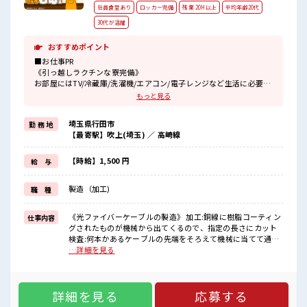
社員食堂あり
ロッカー完備
残業 20H以上
平均年齢20代
30代が活躍
おすすめポイント
■お仕事PR
《引っ越しラクチンな寮完備》
お部屋にはTV/冷蔵庫/洗濯機/エアコン/電子レンジなど生活に必要な
大型家電が備え付けなので、
もっと見る
引っ越しがとってもラクチン&初期費用が抑えられるんです！
しかも！
埼玉県行田市
勤 務 地
毎月の寮費は「無料」！
【最寄駅】吹上(埼玉) ／ 高崎線
現地までの赴任交通費も支給！
駐車場があるのでマイカーの持ち込みもOKです！
空き状況によっては自転車で通える寮もあります(ヘルメット必須)！
【時給】1,500 円
給 与
《研修期間があるので安心》
製造（加工)
職 種
機械を扱う事がメインのお仕事ですが、
研修期間があるので機械の詳細や取り扱うケーブルについてなど丁
寧に教えてもらえます。
《光ファイバーケーブルの製造》 加工:銅線に樹脂コーティン
仕事内容
しかも日勤なので体力的にも徐々に慣れていけるので安心です！
グされたものが機械から出てくるので、指定の長さにカット
検査:何本かあるケーブルの先端をそろえて機械に当てて通電
■職場の雰囲気
できているか検査 ※寮アリのお仕事！一人暮らしスタートに
…詳細を見る
《大手企業で長期就業》丁寧な研修があるので未経験から始める方
もピッタリ♪ ■お仕事PR 《引っ越しラクチンな寮完備》 お部
多数！
屋にはTV/冷蔵庫/洗濯機/エアコン/電子レンジなど生活に必要
空調完備でカイテキ！
な大型家電が備え付けなので、 引っ越しがとってもラクチン
お昼は社員食堂・夜はお弁当の注文OK！
詳細を見る
応募する
&初期費用が抑えられるんです！ しかも！ 毎月の寮費は「無
もちろんお弁当の持ち込みもOK！
料」！ 現地までの赴任交通費も支給！ 駐車場があるのでマイ