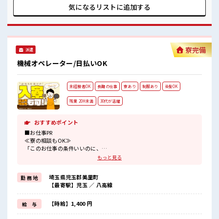
います！ イチからスキルUP・ステップUP目指していきまし
気になるリストに
追加する
ょう！ ■職場の雰囲気 休憩室完備でランチや休憩も充実しそ
う♪ 職場にはロッカー完備！ 私物の置きすぎには注意が必要
ですね★ 残業はほとんどありません！ 高収入もバッチリ目指
せますよ！
寮完備
派遣
機械オペレーター/日払いOK
未経験者OK
長期の仕事
寮あり
制服あり
染髪OK
残業 20H未満
30代が活躍
おすすめポイント
■お仕事PR
≪寮の相談もOK≫
「このお仕事の条件いいのに、
勤務地までちょっと遠くて…」という方にもオススメ！
もっと見る
寮付きのお仕事なのでそんな心配はほぼナシ！
≪ちょっとの残業で収入アップ≫
埼玉県児玉郡美里町
勤 務 地
残業は月20時間未満で、
【最寄駅】児玉 ／ 八高線
ほどよく稼げます♪
≪ヘアカラーOKで自由な雰囲気の職場≫
明るすぎたり奇抜でなければ基本的に自由！
【時給】1,400 円
給 与
(規定有)≪動きやすい制服アリ≫
制服があるので、