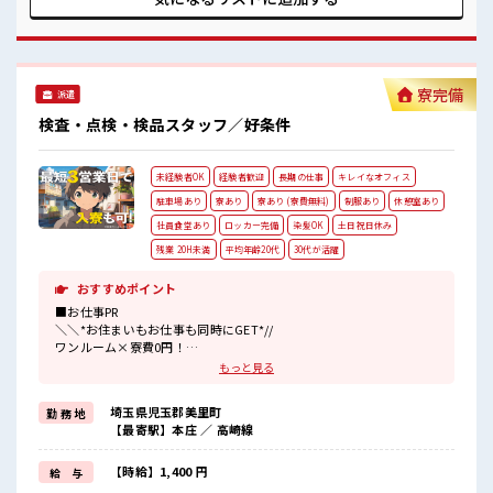
派遣先で働けます◎ ■職場の雰囲気 《幅広い年代の方が活躍
中》 空調完備で年中カイテキ！ 動きやすい制服が無料で貸し
出し！ 分からないことも聞きやすい環境なので、 未経験の方
も安心してスタートできます！ 休憩室・ロッカー・更衣室完
備★ #ryo
寮完備
派遣
検査・点検・検品スタッフ／好条件
未経験者OK
経験者歓迎
長期の仕事
キレイなオフィス
駐車場あり
寮あり
寮あり (寮費無料)
制服あり
休憩室あり
社員食堂あり
ロッカー完備
染髪OK
土日祝日休み
残業 20H未満
平均年齢20代
30代が活躍
おすすめポイント
■お仕事PR
＼＼*お住まいもお仕事も同時にGET*//
ワンルーム×寮費0円！
TV・冷蔵庫・洗濯機・エアコンなどの家電は備え付け♪
もっと見る
駐車場完備なのでマイカー持ち込みOK！
赴任時の交通費支給あり！
埼玉県児玉郡美里町
勤 務 地
未経験の方も大カンゲイ★
【最寄駅】本庄 ／ 高崎線
初めてで不安な方もご安心ください！
キレイな職場なので抵抗なくスタートできちゃいます♪
正社員登用制度もあります◎
【時給】1,400 円
給 与
イチからスキル・ステップUPしちゃいましょう↑↑