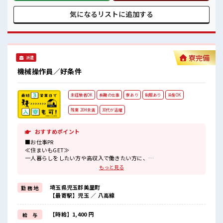
を活かしませんか？ ブランクがあっても大丈夫♪ 経験はちょ
っとだけ…という方もOK！ ≪稼ぎたい人向け≫ 高収入を希
気になるリストに
追加する
望される方にオススメ。 残業は月20時間以上あります♪ ■職
場の雰囲気 キバツ過ぎなければ髪色・髪型は自由！ あなたの
個性を大事にできます♪ 20代が多数活躍中！ 社会人経験が浅
くてもOK！ ここから経験積んでいきましょ！
寮完備
派遣
機械操作員／好条件
未経験者OK
長期の仕事
寮あり
制服あり
染髪OK
残業 20H未満
30代が活躍
おすすめポイント
■お仕事PR
≪住まいもGET≫
一人暮らしをしたい方や高収入で働きたい方に、
オススメしたい寮完備のお仕事！
もっと見る
担当者があなたをしっかりサポートするので、
安心して寮で新生活がスタートできます♪
埼玉県児玉郡美里町
勤 務 地
基本的に赴任地までの交通費が出ますので遠方の方もご安心くださ
【最寄駅】児玉 ／ 八高線
い！
(規定有)≪1日1時間程の残業で収入アップ≫
残業は月20時間未満で、
【時給】1,400 円
給 与
ほどよく稼げます♪