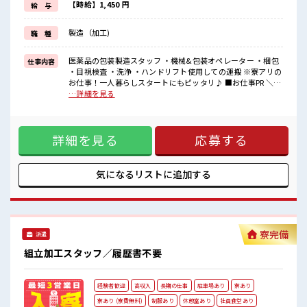
・オンオフつけやすくてプライベートも充実
【時給】1,450 円
給 与
<通勤らくらく>
・マイカー通勤OK！
製造（加工)
職 種
朝の満員電車のストレスなし
・車がない方も安心！
若葉駅から無料バスがあります◎
医薬品の包装製造スタッフ ・機械&包装オペレーター ・梱包
仕事内容
<制服あり>
・目視検査 ・洗浄 ・ハンドリフト使用しての運搬 ※寮アリの
・毎日の服装選びに悩む心配なし♪
お仕事！一人暮らしスタートにもピッタリ♪ ■お仕事PR ＼寮
アリ&定着率が非常に高いオシゴト*/ <未経験でも安心◎> ・
…詳細を見る
■職場の雰囲気
梱包、 チェックなどのカンタン作業 ・決められた手順で間違
◎残業は少なめ！
いなく作業ができればOK◎ ・スピードが速い、 仕事がハー
◎ロッカー&休憩室&食堂ありのカイテキ環境
ドという心配一切なし！ <うれしい土日祝休み> ・オンオフつ
◎定着率が高く長く続けやすい♪
詳細を見る
応募する
けやすくてプライベートも充実 <通勤らくらく> ・マイカー通
◎簡単ワークで未経験でも安心です♪
勤OK！ 朝の満員電車のストレスなし ・車がない方も安心！
#ryo
若葉駅から無料バスがあります◎ <制服あり> ・毎日の服装選
びに悩む心配なし♪ ■職場の雰囲気 ◎残業は少なめ！ ◎ロッ
気になるリストに
追加する
カー&休憩室&食堂ありのカイテキ環境 ◎定着率が高く長く
続けやすい♪ ◎簡単ワークで未経験でも安心です♪ #ryo
寮完備
派遣
組立加工スタッフ／履歴書不要
経験者歓迎
高収入
長期の仕事
駐車場あり
寮あり
寮あり (寮費無料)
制服あり
休憩室あり
社員食堂あり