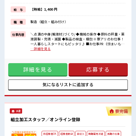
ここからスキルアップが目指せます！
《正社員登用制度あり*》
【時給】1,400 円
給 与
あなたの頑張りをきちんと評価！
正社員を目指せます！
製造（組立・組み付け）
職 種
将来を見据えた働き方ができますね♪
《残業少なめ*》
仕事とプライベートのバランスを大切にできる！
＼点滴の中身(輸液材)づくり/ ◆機械の操作 ◆原料の秤量・薬
仕事内容
無理せず働きたい！
液調製・充填・滅菌 ◆製品の検査・梱包 ※寮アリのお仕事！
プライベートも大事にしたい！
一人暮らしスタートにもピッタリ♪ ■お仕事PR 《住まいも
そんな方にぴったりの職場です★
GET*》 無料でワンルーム寮に住める★ 家電付きなので手ぶ
…詳細を見る
らで引っ越しOK！ 《未経験カンゲイ*》 1人立ち出来るよう
■職場の雰囲気
になるまで、 しっかり先輩がサポート！ 困った時も聞きやす
10代～30代活躍中★
い！ ここからスキルアップが目指せます！ 《正社員登用制度
職場は冷暖房完備！
詳細を見る
応募する
あり*》 あなたの頑張りをきちんと評価！ 正社員を目指せま
一年中カイテキで働きやすい☆
す！ 将来を見据えた働き方ができますね♪ 《残業少なめ*》
休憩室・ロッカーもあり！
仕事とプライベートのバランスを大切にできる！ 無理せず働
さらに日勤では食堂が利用可能！
きたい！ プライベートも大事にしたい！ そんな方にぴったり
気になるリストに
追加する
1食260円程でお財布にやさしい♪
の職場です★ ■職場の雰囲気 10代～30代活躍中★ 職場は冷
仕出し弁当も同価格帯で食べれちゃう！
暖房完備！ 一年中カイテキで働きやすい☆ 休憩室・ロッカー
#ryo
もあり！ さらに日勤では食堂が利用可能！ 1食260円程でお財
布にやさしい♪ 仕出し弁当も同価格帯で食べれちゃう！ #ryo
寮完備
派遣
組立加工スタッフ／オンライン登録
未経験者OK
経験者歓迎
高収入
無期雇用派遣
長期の仕事