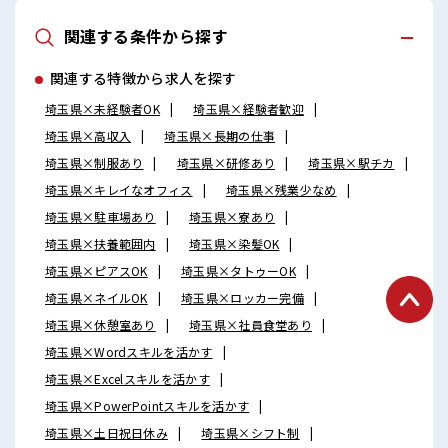
関連する条件から探す
関連する特徴から求人を探す
埼玉県×未経験者OK
埼玉県×経験者歓迎
埼玉県×高収入
埼玉県×長期の仕事
埼玉県×制服あり
埼玉県×研修あり
埼玉県×駅チカ
埼玉県×キレイなオフィス
埼玉県×残業少なめ
埼玉県×駐車場あり
埼玉県×寮あり
埼玉県×扶養範囲内
埼玉県×染髪OK
埼玉県×ピアスOK
埼玉県×タトゥーOK
埼玉県×ネイルOK
埼玉県×ロッカー完備
埼玉県×休憩室あり
埼玉県×社員食堂あり
埼玉県×Wordスキルを活かす
埼玉県×Excelスキルを活かす
埼玉県×PowerPointスキルを活かす
埼玉県×土日祝日休み
埼玉県×シフト制