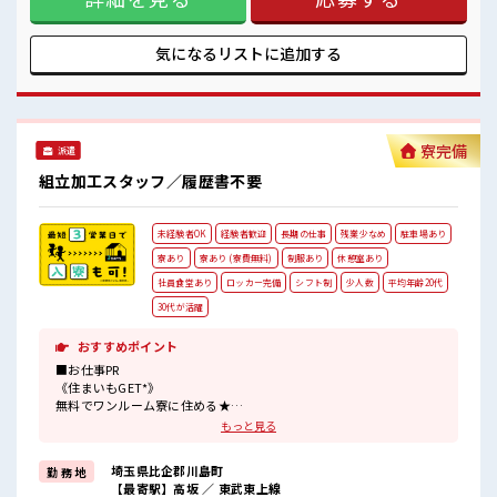
残業あるからしっかり稼げる！
ビニも近くにあります。 ≪基本土日休み≫ オンオフつけやす
皆勤手当もあり◎食堂あるから毎日のモチベーションUP♪
くて無理なく働けます☆ ≪髪色・髪型自由≫ 明るすぎたり奇
更衣室&ロッカー付き休憩室あり！
抜でなければ基本的に自由！ ≪休憩室アリ≫ ロッカーと更衣
気になるリストに
追加する
派手すぎなければ多少のヘアカラー基本地自由♪
室もあるから、 勤務以外の時間もカイテキに過ごせる♪ ■職
#ryo
場の雰囲気 幅広い年齢層の方が活躍中☆ 残業あるからしっか
り稼げる！ 皆勤手当もあり◎食堂あるから毎日のモチベーシ
ョンUP♪ 更衣室&ロッカー付き休憩室あり！ 派手すぎなけれ
ば多少のヘアカラー基本地自由♪ #ryo
寮完備
派遣
組立加工スタッフ／履歴書不要
未経験者OK
経験者歓迎
長期の仕事
残業少なめ
駐車場あり
寮あり
寮あり (寮費無料)
制服あり
休憩室あり
社員食堂あり
ロッカー完備
シフト制
少人数
平均年齢20代
30代が活躍
おすすめポイント
■お仕事PR
《住まいもGET*》
無料でワンルーム寮に住める★
家電付きなので手ぶらで引っ越しOK！
もっと見る
《未経験カンゲイ*》
1人立ち出来るようになるまで、
埼玉県比企郡川島町
勤 務 地
しっかり先輩がサポート！
【最寄駅】高坂 ／ 東武東上線
困った時も聞きやすい！