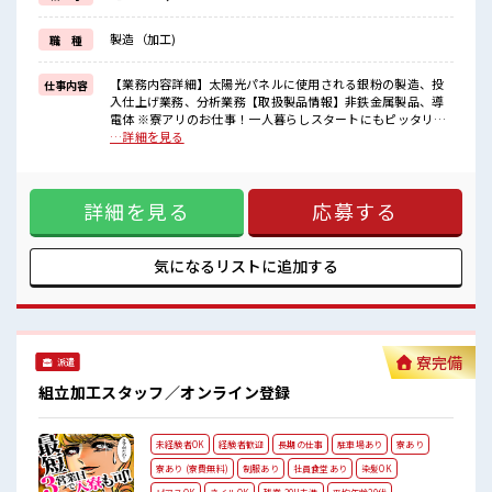
場合によってはお願いすることもあります♪
≪動きやすい制服アリ≫
製造（加工)
職 種
制服があるので、
毎日の服装の悩み解消♪
【業務内容詳細】太陽光パネルに使用される銀粉の製造、投
仕事内容
■職場の雰囲気
入仕上げ業務、分析業務【取扱製品情報】非鉄金属製品、導
休憩時間にゆっくりできるスペース完備！
電体 ※寮アリのお仕事！一人暮らしスタートにもピッタリ♪
職場にはロッカー完備！
■お仕事PR ≪住まいもGET≫ 一人暮らしをしたい方や高収入
…詳細を見る
私物の置きすぎには注意が必要ですね★
で働きたい方に、 オススメしたい寮完備のお仕事！ 担当者が
当社イチオシの寮付きのお仕事！
あなたをしっかりサポートするので、 安心して寮で新生活が
要チェック！
スタートできます♪ 基本的に赴任地までの交通費が出ますの
詳細を見る
応募する
で遠方の方もご安心ください！ (規定有)≪時間にメリハリを
≫ 残業はほとんどナシ！ 場合によってはお願いすることもあ
ります♪ ≪動きやすい制服アリ≫ 制服があるので、 毎日の服
装の悩み解消♪ ■職場の雰囲気 休憩時間にゆっくりできるス
気になるリストに
追加する
ペース完備！ 職場にはロッカー完備！ 私物の置きすぎには注
意が必要ですね★ 当社イチオシの寮付きのお仕事！ 要チェッ
ク！
寮完備
派遣
組立加工スタッフ／オンライン登録
未経験者OK
経験者歓迎
長期の仕事
駐車場あり
寮あり
寮あり (寮費無料)
制服あり
社員食堂あり
染髪OK