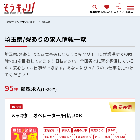
仕事検索
お気に入り
ログイン
メニュー
綜合キャリアオプション
埼玉県
埼玉県/寮ありの求人情報一覧
埼玉県/寮あり でのお仕事探しならそうキャリ！同じ就業場所での時
給No.1を目指しています！日払い対応、全国各地に寮を完備している
ので安心してお仕事ができます。あなたにぴったりのお仕事を見つけ
てください！
95
掲載求人
件
(1~20件)
寮完備
派遣
メッキ加工オペレーター/日払いOK
未経験者OK
高収入
長期の仕事
残業少なめ
寮あり
制服あり
休憩室あり
社員食堂あり
ロッカー完備
シフト制