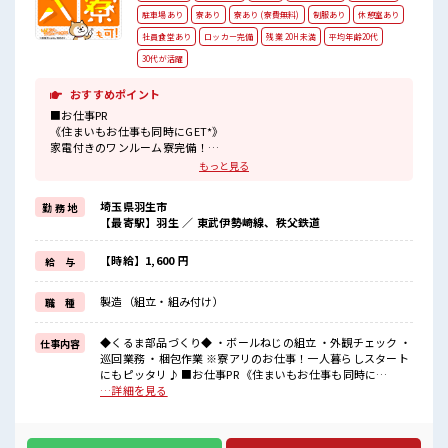
駐車場あり
寮あり
寮あり (寮費無料)
制服あり
休憩室あり
社員食堂あり
ロッカー完備
残業 20H未満
平均年齢20代
30代が活躍
おすすめポイント
■お仕事PR
《住まいもお仕事も同時にGET*》
家電付きのワンルーム寮完備！
しかも寮費は『0円』！
もっと見る
赴任時の交通費も支給もあるので、
オトクにお引越しできちゃう♪
埼玉県羽生市
勤 務 地
今までと違う場所で働いてみたい方や
【最寄駅】羽生 ／ 東武伊勢崎線、秩父鉄道
一人暮らしをはじめてみたい方などにもオススメ☆
寮にも駐車場があるのでマイカー持ち込みOK！
《未経験でも高収入が目指せる*》
【時給】1,600 円
給 与
うれしい高時給1600円！
残業は適度にあるので無理せずお給料に上乗せ♪
製造（組立・組み付け）
職 種
《人気の土日やすみ*》
前もって予定がたてやすい土日休み！
休日は好きな事をしてリフレッシュ☆
◆くるま部品づくり◆ ・ボールねじの組立 ・外観チェック ・
仕事内容
巡回業務 ・梱包作業 ※寮アリのお仕事！一人暮らしスタート
■職場の雰囲気
にもピッタリ♪ ■お仕事PR 《住まいもお仕事も同時に
《男性スタッフさん活躍中》
GET*》 家電付きのワンルーム寮完備！ しかも寮費は『0
…詳細を見る
くるま通勤OK◎駐車場もあります！
円』！ 赴任時の交通費も支給もあるので、 オトクにお引越し
1食229円で食べられる格安の食堂あり！
できちゃう♪ 今までと違う場所で働いてみたい方や 一人暮ら
お財布にやさしい♪
しをはじめてみたい方などにもオススメ☆ 寮にも駐車場があ