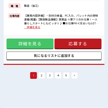
≪ヘアカラーOKで自由な雰囲気の職場≫
製造（加工)
職 種
明るすぎたり奇抜でなければ基本的に自由！
(規定有)
【業務内容詳細】・包材の検査、PC入力、パレット内の荷物
仕事内容
■職場の雰囲気
運搬(軽量)【取扱製品情報】医薬品 ※寮アリのお仕事！一人
髪型・髪色自由♪
暮らしスタートにもピッタリ♪ ■お仕事PR ≪住まいもGET≫
派手過ぎなければOKだから、
一人暮らしをしたい方や高収入で働きたい方に、 オススメし
…詳細を見る
モチベーションもUP！
たい寮完備のお仕事！ 担当者があなたをしっかりサポートす
ホドよく残業があるのでホドよく働きたい方にオススメ！
るので、 安心して寮で新生活がスタートできます♪ 基本的に
寮もあるので遠方からの方も安心！
赴任地までの交通費が出ますので遠方の方もご安心くださ
詳細を見る
応募する
い！ (規定有)≪1日1時間程の残業で収入アップ≫ 残業は月20
時間未満で、 ほどよく稼げます♪ ≪ヘアカラーOKで自由な
雰囲気の職場≫ 明るすぎたり奇抜でなければ基本的に自由！
(規定有) ■職場の雰囲気 髪型・髪色自由♪ 派手過ぎなければ
気になるリストに
追加する
OKだから、 モチベーションもUP！ ホドよく残業があるので
ホドよく働きたい方にオススメ！ 寮もあるので遠方からの方
も安心！
1
2
3
4
5
>