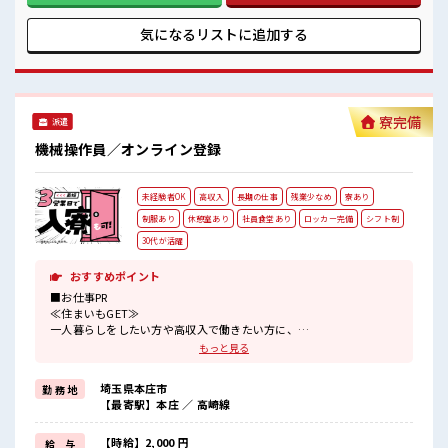
無料駐車場/ロッカー/休憩室完備！
カーの持ち込みもOKです！ 空き状況によっては自転車で通え
#ryo
る寮もあります(ヘルメット必須)！ 《研修期間があるので安
気になるリストに
追加する
心》 機械を扱う事がメインのお仕事ですが、 研修期間がある
ので機械の詳細や取り扱うケーブルについてなど丁寧に教え
てもらえます。 しかも日勤なので体力的にも徐々に慣れてい
けるので安心です！ ■職場の雰囲気 《大手企業で長期就業》
丁寧な研修があるので未経験から始める方多数！ 空調完備で
寮完備
派遣
カイテキ！ お昼は社員食堂・夜はお弁当の注文OK！ もちろ
んお弁当の持ち込みもOK！ 無料駐車場/ロッカー/休憩室完
機械操作員／オンライン登録
備！ #ryo
未経験者OK
高収入
長期の仕事
残業少なめ
寮あり
制服あり
休憩室あり
社員食堂あり
ロッカー完備
シフト制
30代が活躍
おすすめポイント
■お仕事PR
≪住まいもGET≫
一人暮らしをしたい方や高収入で働きたい方に、
オススメしたい寮完備のお仕事！
もっと見る
担当者があなたをしっかりサポートするので、
安心して寮で新生活がスタートできます♪
埼玉県本庄市
勤 務 地
基本的に赴任地までの交通費が出ますので遠方の方もご安心くださ
【最寄駅】本庄 ／ 高崎線
い！
(規定有)≪時間にメリハリを≫
残業はほとんどナシ！
【時給】2,000 円
給 与