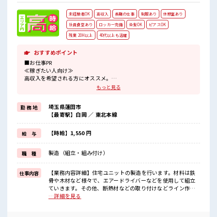
未経験者OK
高収入
長期の仕事
制服あり
休憩室あり
社員食堂あり
ロッカー完備
染髪OK
ピアスOK
残業 20H以上
40代以上も活躍
おすすめポイント
■お仕事PR
≪稼ぎたい人向け≫
高収入を希望される方にオススメ。
残業は月20時間以上あります♪
もっと見る
≪ヘアカラーOKで自由な雰囲気の職場≫
明るすぎたり奇抜でなければ基本的に自由！
埼玉県蓮田市
勤 務 地
(規定有)制服があると毎日の服選びに悩まずOK♪
【最寄駅】白岡 ／ 東北本線
≪未経験の方も大カンゲイ≫
新しいことにチャレンジするのは不安だけど、
しっかり働く環境が整っています！
【時給】1,550 円
給 与
イチからスキルUP・ステップUP目指していきましょう！
≪収入アップを目指せる≫
製造（組立・組み付け）
職 種
高時給だらけの派遣のお仕事です！
■職場の雰囲気
【業務内容詳細】住宅ユニットの製造を行います。材料は鉄
仕事内容
明るすぎたり奇抜過ぎなければヘアカラーOK！
骨や木材など様々で、エアードライバーなどを使用して組立
休憩室完備でランチや休憩も充実しそう♪
ていきます。その他、断熱材などの取り付けなどライン作業
職場にはロッカー完備！
で行っていただきます。【取扱製品情報】住宅ユニット ■お
…詳細を見る
私物の置きすぎには注意が必要ですね★
仕事PR ≪稼ぎたい人向け≫ 高収入を希望される方にオスス
メ。 残業は月20時間以上あります♪ ≪ヘアカラーOKで自由