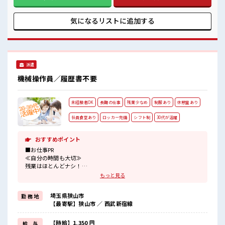
休憩室・ロッカー・更衣室完備★
★ 《土日やすみ*》 予定がたてやすいからプライベートも充
#ryo
実☆ GW・お盆・年末年始の休暇もキチンとあります◎ 《無
期雇用派遣*》 ◎当社と期間制限のない雇用契約を結んだ上で
気になるリストに
追加する
派遣先で働けます◎ ■職場の雰囲気 《幅広い年代の方が活躍
中》 空調完備で年中カイテキ！ 動きやすい制服が無料で貸し
出し！ 分からないことも聞きやすい環境なので、 未経験の方
も安心してスタートできます！ 休憩室・ロッカー・更衣室完
備★ #ryo
派遣
機械操作員／履歴書不要
未経験者OK
長期の仕事
残業少なめ
制服あり
休憩室あり
社員食堂あり
ロッカー完備
シフト制
30代が活躍
おすすめポイント
■お仕事PR
≪自分の時間も大切≫
残業はほとんどナシ！
場合によってはお願いすることもあります♪
もっと見る
制服があると毎日の服選びに悩まずOK♪
≪未経験の方も大カンゲイ≫
埼玉県狭山市
勤 務 地
新しいことにチャレンジするのは不安だけど、
【最寄駅】狭山市 ／ 西武新宿線
しっかり働く環境が整っています！
イチからスキルUP・ステップUP目指していきましょう！
≪自分に合った期間で働ける≫
【時給】1,350 円
給 与