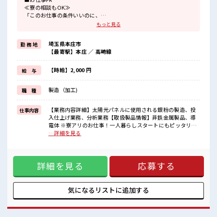
≪寮の相談もOK≫
「このお仕事の条件いいのに、
勤務地までちょっと遠くて…」という方にもオススメ！
もっと見る
寮付きのお仕事なのでそんな心配はほぼナシ！
≪無理なく働ける≫
埼玉県本庄市
勤 務 地
場合によってはお願いすることもありますが、
【最寄駅】本庄 ／ 高崎線
残業はほとんどナシ！
≪機能的な制服アリ≫
制服があるので、
【時給】2,000 円
給 与
毎日の服装の悩み解消♪
≪未経験でも活躍できる≫
製造（加工)
職 種
新しいことにチャレンジするのは不安だけど、
しっかり働く環境が整っています！
イチからスキルUP・ステップUP目指していきましょう！
【業務内容詳細】太陽光パネルに使用される銀粉の製造、投
仕事内容
入仕上げ業務、分析業務【取扱製品情報】非鉄金属製品、導
■職場の雰囲気
電体 ※寮アリのお仕事！一人暮らしスタートにもピッタリ♪
休憩室完備でランチや休憩も充実しそう♪
■お仕事PR ≪寮の相談もOK≫ 「このお仕事の条件いいの
…詳細を見る
職場にはロッカー完備！
に、 勤務地までちょっと遠くて…」という方にもオススメ！
私物の置きすぎには注意が必要ですね★
寮付きのお仕事なのでそんな心配はほぼナシ！ ≪無理なく働
残業はほとんどありません！
ける≫ 場合によってはお願いすることもありますが、 残業は
高収入もバッチリ目指せますよ！
詳細を見る
応募する
ほとんどナシ！ ≪機能的な制服アリ≫ 制服があるので、 毎日
の服装の悩み解消♪ ≪未経験でも活躍できる≫ 新しいことに
チャレンジするのは不安だけど、 しっかり働く環境が整って
います！ イチからスキルUP・ステップUP目指していきまし
気になるリストに
追加する
ょう！ ■職場の雰囲気 休憩室完備でランチや休憩も充実しそ
う♪ 職場にはロッカー完備！ 私物の置きすぎには注意が必要
ですね★ 残業はほとんどありません！ 高収入もバッチリ目指