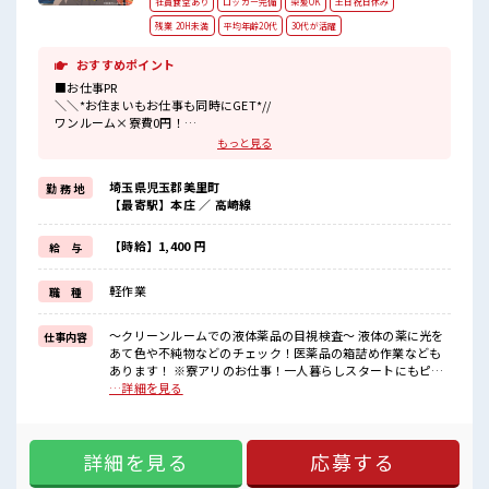
社員食堂あり
ロッカー完備
染髪OK
土日祝日休み
残業 20H未満
平均年齢20代
30代が活躍
おすすめポイント
■お仕事PR
＼＼*お住まいもお仕事も同時にGET*//
ワンルーム×寮費0円！
TV・冷蔵庫・洗濯機・エアコンなどの家電は備え付け♪
もっと見る
駐車場完備なのでマイカー持ち込みOK！
赴任時の交通費支給あり！
埼玉県児玉郡美里町
勤 務 地
未経験の方も大カンゲイ★
【最寄駅】本庄 ／ 高崎線
初めてで不安な方もご安心ください！
キレイな職場なので抵抗なくスタートできちゃいます♪
正社員登用制度もあります◎
【時給】1,400 円
給 与
イチからスキル・ステップUPしちゃいましょう↑↑
うれしい日勤・土日祝休みのオシゴト！
軽作業
職 種
友達や家族との予定もたてやすいからプライベートも充実♪
■職場の雰囲気
～クリーンルームでの液体薬品の目視検査～ 液体の薬に光を
仕事内容
《20代～30代の女性スタッフさん活躍中》
あて色や不純物などのチェック！医薬品の箱詰め作業なども
敷地が広くキレイな工場！
あります！ ※寮アリのお仕事！一人暮らしスタートにもピッ
キバツ過ぎなければ髪のカラーリングOK♪
タリ♪ ■お仕事PR ＼＼*お住まいもお仕事も同時にGET*// ワ
…詳細を見る
社員食堂/ロッカー/休憩室/無料駐車場完備！
ンルーム×寮費0円！ TV・冷蔵庫・洗濯機・エアコンなどの
本庄駅から無料送迎あり！
家電は備え付け♪ 駐車場完備なのでマイカー持ち込みOK！
#ryo
赴任時の交通費支給あり！ 未経験の方も大カンゲイ★ 初めて
詳細を見る
応募する
で不安な方もご安心ください！ キレイな職場なので抵抗なく
スタートできちゃいます♪ 正社員登用制度もあります◎ イチ