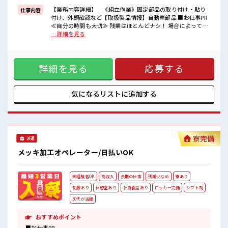
一人で悩まず気軽に相談できる、
【業務内容詳細】 《組立作業》固定部品の取り付け・貼り
仕事内容
派遣のお仕事です！
付け、外観確認など【取扱製品情報】自動車部品 ■お仕事PR
≪自分の時間も大切≫ 残業はほとんどナシ！ 場合によっては
■職場の雰囲気
お願いすることもあります♪ ≪髪色自由で自分らしく働く≫
…詳細を見る
派手すぎなければ多少のヘアカラーもOKなのはウレシイPoint☆
明るすぎたり奇抜でなければ基本的に自由！ (規定有)≪機能
仕事の合間の息抜きは休憩室で♪
的な制服アリ≫ 制服があるので、 毎日の服装の悩み解消♪ ≪
サポートもバッチリだから未経験からでも安心してスタートできま
未経験の方も大カンゲイ≫ 新しいことにチャレンジするのは
すよ！
詳細を見る
応募する
不安だけど、 しっかり働く環境が整っています！ イチからス
キルUP・ステップUP目指していきましょう！ ≪様々なお仕
事をご提案≫ 一人で悩まず気軽に相談できる、 派遣のお仕事
です！ ■職場の雰囲気 派手すぎなければ多少のヘアカラーも
気になるリストに
追加する
OKなのはウレシイPoint☆ 仕事の合間の息抜きは休憩室で♪
サポートもバッチリだから未経験からでも安心してスタート
できますよ！
寮完備
派遣
メッキ加工オペレーター/日払いOK
未経験者OK
高収入
長期の仕事
残業少なめ
寮あり
制服あり
休憩室あり
社員食堂あり
ロッカー完備
シフト制
30代が活躍
おすすめポイント
■お仕事PR