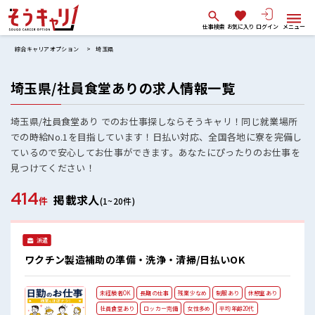
仕事検索
お気に入り
ログイン
メニュー
綜合キャリアオプション
埼玉県
埼玉県/社員食堂ありの求人情報一覧
埼玉県/社員食堂あり でのお仕事探しならそうキャリ！同じ就業場所
での時給No.1を目指しています！日払い対応、全国各地に寮を完備し
ているので安心してお仕事ができます。あなたにぴったりのお仕事を
見つけてください！
414
掲載求人
件
(1~20件)
派遣
ワクチン製造補助の準備・洗浄・清掃/日払いOK
未経験者OK
長期の仕事
残業少なめ
制服あり
休憩室あり
社員食堂あり
ロッカー完備
女性多め
平均年齢20代