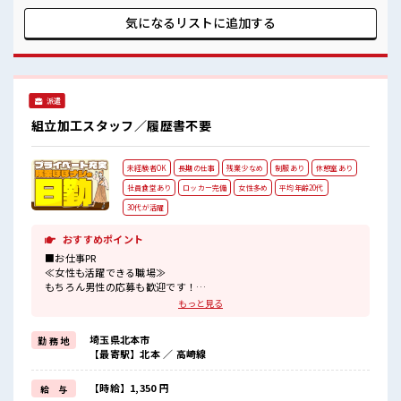
からスキル・ステップUPしちゃいましょう↑↑ うれしい日
勤・土日祝休みのオシゴト！ 友達や家族との予定もたてやす
気になるリストに
追加する
いからプライベートも充実♪ ■職場の雰囲気 《20代～30代の
女性スタッフさん活躍中》 敷地が広くキレイな工場！ キバツ
過ぎなければ髪のカラーリングOK♪ 社員食堂/ロッカー/休憩
室/無料駐車場完備！ 本庄駅から無料送迎あり！ #ryo
派遣
組立加工スタッフ／履歴書不要
未経験者OK
長期の仕事
残業少なめ
制服あり
休憩室あり
社員食堂あり
ロッカー完備
女性多め
平均年齢20代
30代が活躍
おすすめポイント
■お仕事PR
≪女性も活躍できる職場≫
もちろん男性の応募も歓迎です！
≪自分の時間も大切≫
もっと見る
残業はほとんどナシ！
場合によってはお願いすることもあります♪
埼玉県北本市
勤 務 地
制服があると毎日の服選びに悩まずOK♪
【最寄駅】北本 ／ 高崎線
≪未経験OKの仕事≫
新しいことにチャレンジするのは不安だけど、
しっかり働く環境が整っています！
【時給】1,350 円
給 与