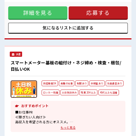
ロッカー付き職場♪
残業で収入アップ≫ 残業は月20時間未満で、 ほどよく稼げま
残業も1日1H程度あるので給料の上乗せも期待できそう！
す♪ ≪土日祝休のお仕事≫ 家族や友人と一緒にプライベート
詳細を見る
応募する
満喫！ ≪機能的な制服アリ≫ 制服があるので、 毎日の服装の
悩み解消♪ ≪収入アップを目指せる≫ 高時給だらけの派遣の
お仕事です！ ■職場の雰囲気 仕事の合間の息抜きは休憩室で
♪ 持ち物が多いあなたにもぴったり☆ ロッカー付き職場♪ 残
気になるリストに
追加する
業も1日1H程度あるので給料の上乗せも期待できそう！
派遣
スマートメーター基板の組付け・ネジ締め・検査・梱包/
日払いOK
未経験者OK
長期の仕事
制服あり
休憩室あり
社員食堂あり
ロッカー完備
土日祝日休み
残業 20H以上
40代以上も活躍
おすすめポイント
■お仕事PR
≪稼ぎたい人向け≫
高収入を希望される方にオススメ。
残業は月20時間以上あります♪
もっと見る
≪土日祝休のお仕事≫