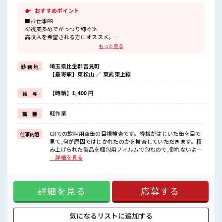
おすすめポイント
■お仕事PR
≪残業多めでがっつり稼ぐ≫
高収入を希望される方にオススメ。
残業は月20時間以上あります♪
もっと見る
≪ラクラク制服アリ≫
制服があるので、
埼玉県比企郡吉見町
勤 務 地
毎日の服装の悩み解消♪
【最寄駅】東松山 ／ 東武東上線
≪初めての仕事だけど自分にもできそう≫
新しいことにチャレンジするのは不安だけど、
しっかり働く環境が整っています！
【時給】1,400 円
給 与
イチからスキルUP・ステップUP目指していきましょう！
≪収入アップを目指せる≫
軽作業
職 種
高時給だらけの派遣のお仕事です！
■職場の雰囲気
CRでの飲料用空缶の目視検査です。機械がはじいた缶を目で
仕事内容
休憩室完備でランチや休憩も充実しそう♪
見て,何が原因ではじかれたのかを検査していただきます。積
ロッカーあり！
み上げられた製品を梱包用フィルムで包むので,倒れないよう
安心してお仕事に集中♪
に管理をしたりします。毎日同じ業務をするわけではありま
…詳細を見る
残業がしっかりあるお仕事！
せん。 ■お仕事PR ≪残業多めでがっつり稼ぐ≫ 高収入を希望
される方にオススメ。 残業は月20時間以上あります♪ ≪ラク
ラク制服アリ≫ 制服があるので、 毎日の服装の悩み解消♪ ≪
詳細を見る
応募する
初めての仕事だけど自分にもできそう≫ 新しいことにチャレ
ンジするのは不安だけど、 しっかり働く環境が整っていま
す！ イチからスキルUP・ステップUP目指していきましょ
う！ ≪収入アップを目指せる≫ 高時給だらけの派遣のお仕事
気になるリストに
追加する
です！ ■職場の雰囲気 休憩室完備でランチや休憩も充実しそ