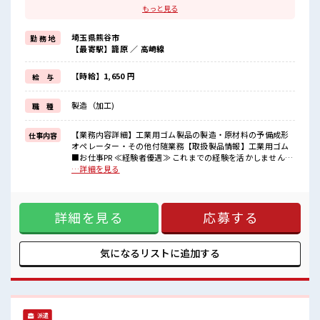
ブランクがあっても大丈夫♪
もっと見る
経験はちょっとだけ…という方もOK！
≪適度な残業でお給料UP≫
埼玉県熊谷市
勤 務 地
残業は月20時間未満で、
【最寄駅】籠原 ／ 高崎線
ほどよく稼げます♪
≪週休2日制≫
週末は家族や友人と一緒にプライベート満喫！
【時給】1,650 円
給 与
≪機能的な制服アリ≫
制服があるので、
製造（加工)
職 種
毎日の服装の悩み解消♪
≪自分に向いている仕事が探せる≫
困った事などがあれば、
【業務内容詳細】工業用ゴム製品の製造・原材料の予備成形
仕事内容
担当がしっかりサポートします！
オペレーター・その他付随業務【取扱製品情報】工業用ゴム
■お仕事PR ≪経験者優遇≫ これまでの経験を活かしません
■職場の雰囲気
か？ ブランクがあっても大丈夫♪ 経験はちょっとだけ…とい
…詳細を見る
休憩室で楽しくおしゃべり！
う方もOK！ ≪適度な残業でお給料UP≫ 残業は月20時間未満
ストレス解消☆
で、 ほどよく稼げます♪ ≪週休2日制≫ 週末は家族や友人と
持ち物が多いあなたにもぴったり☆
一緒にプライベート満喫！ ≪機能的な制服アリ≫ 制服がある
ロッカー付き職場♪
詳細を見る
応募する
ので、 毎日の服装の悩み解消♪ ≪自分に向いている仕事が探
程よく残業あり！
せる≫ 困った事などがあれば、 担当がしっかりサポートしま
高収入もバッチリ目指せますよ！
す！ ■職場の雰囲気 休憩室で楽しくおしゃべり！ ストレス解
消☆ 持ち物が多いあなたにもぴったり☆ ロッカー付き職場♪
気になるリストに
追加する
程よく残業あり！ 高収入もバッチリ目指せますよ！
派遣