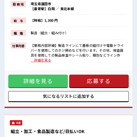
家族や友人と一緒にプライベート満喫！
埼玉県蓮田市
勤 務 地
≪動きやすい制服アリ≫
【最寄駅】白岡 ／ 東北本線
制服があるので、
毎日の服装の悩み解消♪
≪初めての仕事だけど自分にもできそう≫
【時給】1,300 円
給 与
新しいことにチャレンジするのは不安だけど、
しっかり働く環境が整っています！
製造（組立・組み付け）
職 種
イチからスキルUP・ステップUP目指していきましょう！
≪自分に合った期間で働ける≫
福利厚生が整った派遣のお仕事です！
【業務内容詳細】製造ラインにて基板の組付けや電動ドライ
仕事内容
バーを使用してのネジ締めなどを行います。その他、検査器
■職場の雰囲気
具を使用しての製品検査やシール貼り、梱包などライン作業
休憩室でホッと一息リフレッシュ！
の一部を行っていただきます。≪スマートメーターのライン
…詳細を見る
職場にはロッカー完備！
製造業務、組立・組付け≫スマートメーターのライン製造業
私物の置きすぎには注意が必要ですね★
務、組立・組付け作業を行っていただきます。きれいな環境
残業がしっかりあるお仕事！
で空調も効いています。【取扱製品情報】スマートメーター
詳細を見る
応募する
■お仕事PR ≪稼ぎたい人向け≫ 高収入を希望される方にオス
スメ。 残業は月20時間以上あります♪ ≪土日祝休のお仕事≫
家族や友人と一緒にプライベート満喫！ ≪動きやすい制服ア
リ≫ 制服があるので、 毎日の服装の悩み解消♪ ≪初めての仕
気になるリストに
追加する
事だけど自分にもできそう≫ 新しいことにチャレンジするの
は不安だけど、 しっかり働く環境が整っています！ イチから
スキルUP・ステップUP目指していきましょう！ ≪自分に合
った期間で働ける≫ 福利厚生が整った派遣のお仕事です！ ■
職場の雰囲気 休憩室でホッと一息リフレッシュ！ 職場にはロ
派遣
ッカー完備！ 私物の置きすぎには注意が必要ですね★ 残業が
しっかりあるお仕事！
組立・加工・食品製造など/日払いOK