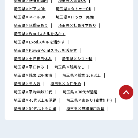
埼玉県×扶養範囲内
埼玉県×染髪OK
埼玉県×ピアスOK
埼玉県×タトゥーOK
埼玉県×ネイルOK
埼玉県×ロッカー完備
埼玉県×休憩室あり
埼玉県×社員食堂あり
埼玉県×Wordスキルを活かす
埼玉県×Excelスキルを活かす
埼玉県×PowerPointスキルを活かす
埼玉県×土日祝日休み
埼玉県×シフト制
埼玉県×平日休み
埼玉県×残業なし
埼玉県×残業 20H未満
埼玉県×残業 20H以上
埼玉県×少人数
埼玉県×女性多め
埼玉県×平均年齢20代
埼玉県×30代が活躍
埼玉県×40代以上も活躍
埼玉県×寮あり (寮費無料)
埼玉県×50代以上も活躍
埼玉県×無期雇用派遣