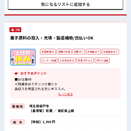
ける≫ 福利厚生が整った派遣のお仕事です！ ■職場の雰囲気
気になるリストに
追加する
女性多めで休み時間は女子トークがあふれる職場です！ もち
ろん男性の応募もOKですよ！ 20代が多数活躍中！ 社会人経
験が浅くてもOK！ ここから経験積んでいきましょ！
派遣
菓子原料の投入・充填・製造補助/日払いOK
未経験者OK
長期の仕事
制服あり
休憩室あり
社員食堂あり
ロッカー完備
土日祝日休み
残業 20H以上
30代が活躍
おすすめポイント
■お仕事PR
≪残業多めでがっつり稼ぐ≫
高収入を希望される方にオススメ。
残業は月20時間以上あります♪
もっと見る
≪週休2日制≫
週末は家族や友人と一緒にプライベート満喫！
埼玉県坂戸市
勤 務 地
≪機能的な制服アリ≫
【最寄駅】若葉 ／ 東武東上線
制服があるので、
毎日の服装の悩み解消♪
≪初めての仕事だけど自分にもできそう≫
【時給】1,350 円
給 与
新しいことにチャレンジするのは不安だけど、
しっかり働く環境が整っています！