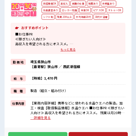
未経験者OK
高収入
長期の仕事
制服あり
休憩室あり
社員食堂あり
ロッカー完備
染髪OK
ピアスOK
タトゥーOK
シフト制
残業 20H以上
平均年齢20代
30代が活躍
おすすめポイント
■お仕事PR
≪稼ぎたい人向け≫
高収入を希望される方にオススメ。
残業は月20時間以上あります♪
もっと見る
≪モチベーションもUP≫
派手過ぎなければ髪型や髪色自由♪
埼玉県狭山市
勤 務 地
(規定有)制服があると毎日の服選びに悩まずOK♪
【最寄駅】狭山市 ／ 西武新宿線
≪未経験の方も大カンゲイ≫
新しいことにチャレンジするのは不安だけど、
しっかり働く環境が整っています！
【時給】1,470 円
給 与
イチからスキルUP・ステップUP目指していきましょう！
≪収入アップを目指せる≫
製造（組立・組み付け）
職 種
高時給だらけの派遣のお仕事です！
■職場の雰囲気
【業務内容詳細】携帯などに使われる水晶ウエハの製造。加
仕事内容
キバツ過ぎなければ髪色・髪型は自由！
工・検査【取扱製品情報】水晶ウエハ ■お仕事PR ≪稼ぎたい
あなたの個性を大事にできます♪
人向け≫ 高収入を希望される方にオススメ。 残業は月20時間
活気あふれる20代活躍中の職場です☆
以上あります♪ ≪モチベーションもUP≫ 派手過ぎなければ髪
…詳細を見る
休憩室で自分タイム！
型や髪色自由♪ (規定有)制服があると毎日の服選びに悩まず
のんびりスマホチェック♪
OK♪ ≪未経験の方も大カンゲイ≫ 新しいことにチャレンジ
するのは不安だけど、 しっかり働く環境が整っています！ イ