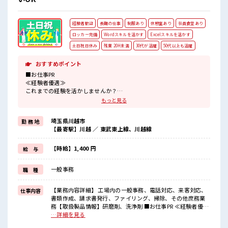
経験者歓迎
長期の仕事
制服あり
休憩室あり
社員食堂あり
ロッカー完備
Wordスキルを活かす
Excelスキルを活かす
土日祝日休み
残業 20H未満
30代が活躍
50代以上も活躍
おすすめポイント
■お仕事PR
≪経験者優遇≫
これまでの経験を活かしませんか？
ブランクがあっても大丈夫♪
もっと見る
経験はちょっとだけ…という方もOK！
≪ちょっとの残業で収入アップ≫
埼玉県川越市
勤 務 地
残業は月20時間未満で、
【最寄駅】川越 ／ 東武東上線、川越線
ほどよく稼げます♪
≪土日祝休のお仕事≫
家族や友人と一緒にプライベート満喫！
【時給】1,400 円
給 与
≪機能的な制服アリ≫
制服があるので、
一般事務
職 種
毎日の服装の悩み解消♪
≪収入アップを目指せる≫
高時給だらけの派遣のお仕事です！
【業務内容詳細】 工場内の一般事務、電話対応、来客対応、
仕事内容
書類作成、請求書発行、ファイリング、掃除、その他庶務業
■職場の雰囲気
務【取扱製品情報】研磨剤、洗浄剤 ■お仕事PR ≪経験者優遇
仕事の合間の息抜きは休憩室で♪
≫ これまでの経験を活かしませんか？ ブランクがあっても大
…詳細を見る
持ち物が多いあなたにもぴったり☆
丈夫♪ 経験はちょっとだけ…という方もOK！ ≪ちょっとの