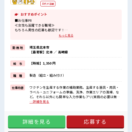
30代が活躍
おすすめポイント
■お仕事PR
≪女性も活躍できる職場≫
もちろん男性の応募も歓迎です！
≪無理なく働ける≫
もっと見る
場合によってはお願いすることもありますが、
残業はほとんどナシ！
埼玉県北本市
勤 務 地
≪動きやすい制服アリ≫
【最寄駅】北本 ／ 高崎線
制服があるので、
毎日の服装の悩み解消♪
≪未経験の方も大カンゲイ≫
【時給】1,350 円
給 与
新しいことにチャレンジするのは不安だけど、
しっかり働く環境が整っています！
製造（組立・組み付け）
職 種
イチからスキルUP・ステップUP目指していきましょう！
≪自分に合った期間で働ける≫
福利厚生が整った派遣のお仕事です！
ワクチンを生産する作業の補助業務。生産する器具・用具・
仕事内容
ラベル・ユニフォームの準備、洗浄、作業エリアの清掃、な
■職場の雰囲気
ど。それら以外にも簡単な入力作業もアリ(実務の必要は無し)
女性多めで休み時間は女子トークがあふれる職場です！
■お仕事PR ≪女性も活躍できる職場≫ もちろん男性の応募も
…詳細を見る
もちろん男性の応募もOKですよ！
歓迎です！ ≪無理なく働ける≫ 場合によってはお願いするこ
20代が多数活躍中！
ともありますが、 残業はほとんどナシ！ ≪動きやすい制服ア
社会人経験が浅くてもOK！
リ≫ 制服があるので、 毎日の服装の悩み解消♪ ≪未経験の方
ここから経験積んでいきましょ！
詳細を見る
応募する
も大カンゲイ≫ 新しいことにチャレンジするのは不安だけ
ど、 しっかり働く環境が整っています！ イチからスキルUP・
ステップUP目指していきましょう！ ≪自分に合った期間で働