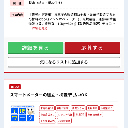
製造（組立・組み付け）
職 種
イチからスキルUP・ステップUP目指していきましょう！
≪収入アップを目指せる≫
高時給だらけの派遣のお仕事です！
【業務内容詳細】お菓子の製造補助全般・お菓子製造する為
仕事内容
の材料の投入(マシンオペレーター)、充填業務、運搬等(重量
■職場の雰囲気
物取り扱い業務有 10kg～30kg)【取扱製品情報】チョコレ
仕事の合間の息抜きは休憩室で♪
ートや果汁グミ ■お仕事PR ≪残業多めでがっつり稼ぐ≫ 高収
…詳細を見る
持ち物が多いあなたにもぴったり☆
入を希望される方にオススメ。 残業は月20時間以上あります
ロッカー付き職場♪
♪ ≪週休2日制≫ 週末は家族や友人と一緒にプライベート満
残業多め！
喫！ ≪機能的な制服アリ≫ 制服があるので、 毎日の服装の悩
稼ぎたい方は必見！
詳細を見る
応募する
み解消♪ ≪初めての仕事だけど自分にもできそう≫ 新しいこ
とにチャレンジするのは不安だけど、 しっかり働く環境が整
っています！ イチからスキルUP・ステップUP目指していき
ましょう！ ≪収入アップを目指せる≫ 高時給だらけの派遣の
気になるリストに
追加する
お仕事です！ ■職場の雰囲気 仕事の合間の息抜きは休憩室で
♪ 持ち物が多いあなたにもぴったり☆ ロッカー付き職場♪ 残
業多め！ 稼ぎたい方は必見！
派遣
スマートメーターの組立・検査/日払いOK
未経験者OK
長期の仕事
残業少なめ
制服あり
休憩室あり
社員食堂あり
ロッカー完備
染髪OK
土日祝日休み
平均年齢20代
30代が活躍