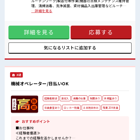
ルーチンワーク)製造付帯作業(機器の点検メンテナンス維持管
理、清掃消毒、洗浄滅菌、資材備品入出庫管理などルーチン
■職場の雰囲気
ワーク)製造記録、手順書案、依頼書など書類の作成【取扱製
…詳細を見る
20代活躍中のフレッシュな職場です☆
品】医薬品 ■お仕事PR ≪経験者優遇≫ これまでの経験を活か
一息つける休憩スペースもあります！
しませんか？ ブランクがあっても大丈夫♪ 経験はちょっとだ
持ち物が多いあなたにもぴったり☆
け…という方もOK！ ≪無理なくお給料に残業代を上乗せ≫
ロッカー付き職場♪
詳細を見る
応募する
残業は月20時間未満で、 ほどよく稼げます♪ ≪週休2日制≫
高収入もバッチリ目指せますよ！
週末は家族や友人と一緒にプライベート満喫！ ≪動きやすい
制服アリ≫ 制服があるので、 毎日の服装の悩み解消♪ ≪様々
なお仕事をご提案≫ 一人で悩まず気軽に相談できる、 派遣の
気になるリストに
追加する
お仕事です！ ■職場の雰囲気 20代活躍中のフレッシュな職場
です☆ 一息つける休憩スペースもあります！ 持ち物が多いあ
なたにもぴったり☆ ロッカー付き職場♪ 高収入もバッチリ目
指せますよ！
派遣
機械オペレーター/日払いOK
経験者歓迎
高収入
長期の仕事
制服あり
休憩室あり
社員食堂あり
ロッカー完備
土日祝日休み
残業 20H未満
おすすめポイント
■お仕事PR
≪経験者優遇≫
これまでの経験を活かしませんか？