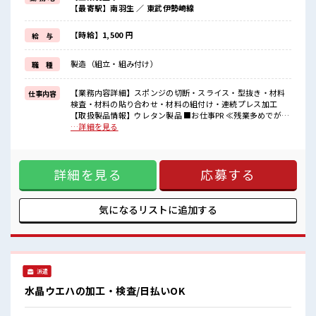
毎日の服装の悩み解消♪
【最寄駅】南羽生 ／ 東武伊勢崎線
≪未経験OKの仕事≫
新しいことにチャレンジするのは不安だけど、
しっかり働く環境が整っています！
【時給】1,500 円
給 与
イチからスキルUP・ステップUP目指していきましょう！
≪収入アップを目指せる≫
製造（組立・組み付け）
職 種
高時給だらけの派遣のお仕事です！
■職場の雰囲気
【業務内容詳細】スポンジの切断・スライス・型抜き・材料
仕事内容
しっかり休める休憩室あり！
検査・材料の貼り合わせ・材料の組付け・連続プレス加工
オンオフの切替もできちゃう！
【取扱製品情報】ウレタン製品 ■お仕事PR ≪残業多めでがっ
ロッカーあり！
つり稼ぐ≫ 高収入を希望される方にオススメ。 残業は月20時
…詳細を見る
安心してお仕事に集中♪
間以上あります♪ ≪動きやすい制服アリ≫ 制服があるので、
残業がしっかりあるお仕事！
毎日の服装の悩み解消♪ ≪未経験OKの仕事≫ 新しいことに
高収入もバッチリ目指せますよ！
チャレンジするのは不安だけど、 しっかり働く環境が整って
詳細を見る
応募する
います！ イチからスキルUP・ステップUP目指していきまし
ょう！ ≪収入アップを目指せる≫ 高時給だらけの派遣のお仕
事です！ ■職場の雰囲気 しっかり休める休憩室あり！ オンオ
フの切替もできちゃう！ ロッカーあり！ 安心してお仕事に集
気になるリストに
追加する
中♪ 残業がしっかりあるお仕事！ 高収入もバッチリ目指せま
すよ！
派遣
水晶ウエハの加工・検査/日払いOK