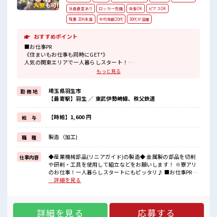
社員食堂あり
ロッカー完備
染髪OK
ピアスOK
残業 20H未満
平均年齢20代
30代が活躍
おすすめポイント
■お仕事PR
《住まいもお仕事も同時にGET*》
人気の関東エリアで一人暮らしスタート！
うれしい寮費0円！
もっと見る
ワンルームタイプで家電も備え付け☆
赴任時の交通費支給あり！
埼玉県羽生市
勤 務 地
オトクに簡単に引越しできちゃいます♪
【最寄駅】羽生 ／ 東武伊勢崎線、秩父鉄道
《おいしい食堂あり》
ICカードで利用できる安くておいしい食堂あり！
節約できてお財布にやさしい★
【時給】1,600 円
給 与
《土日やすみ*》
予定がたてやすいからプライベートも充実☆
製造（加工)
職 種
GW・お盆・年末年始の休暇もキチンとあります◎
《無期雇用派遣*》
◎当社と期間制限のない雇用契約を結んだ上で派遣先で働けます◎
◆産業機械部品(リニアガイド)の製造◆ 金属製の部品を切削
仕事内容
や研削・工具を使用して組立などをお願いします！ ※寮アリ
■職場の雰囲気
のお仕事！一人暮らしスタートにもピッタリ♪ ■お仕事PR
《幅広い年代の方が活躍中》
《住まいもお仕事も同時にGET*》 人気の関東エリアで一人暮
…詳細を見る
空調完備で年中カイテキ！
らしスタート！ うれしい寮費0円！ ワンルームタイプで家電
動きやすい制服が無料で貸し出し！
も備え付け☆ 赴任時の交通費支給あり！ オトクに簡単に引越
分からないことも聞きやすい環境なので、
しできちゃいます♪ 《おいしい食堂あり》 ICカードで利用で
未経験の方も安心してスタートできます！
詳細を見る
応募する
きる安くておいしい食堂あり！ 節約できてお財布にやさしい