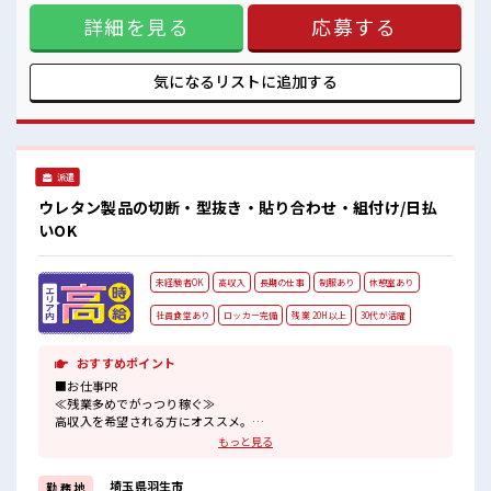
な雰囲気の職場≫ 明るすぎたり奇抜でなければ基本的に自
詳細を見る
応募する
由！ (規定有)制服があると毎日の服選びに悩まずOK♪ ≪未経
験の方も大カンゲイ≫ 新しいことにチャレンジするのは不安
だけど、 しっかり働く環境が整っています！ イチからスキル
UP・ステップUP目指していきましょう！ ≪収入アップを目
気になるリストに
追加する
指せる≫ 高時給だらけの派遣のお仕事です！ ■職場の雰囲気
明るすぎたり奇抜過ぎなければヘアカラーOK！ 休憩室完備で
ランチや休憩も充実しそう♪ 職場にはロッカー完備！ 私物の
置きすぎには注意が必要ですね★
派遣
ウレタン製品の切断・型抜き・貼り合わせ・組付け/日払
いOK
未経験者OK
高収入
長期の仕事
制服あり
休憩室あり
社員食堂あり
ロッカー完備
残業 20H以上
30代が活躍
おすすめポイント
■お仕事PR
≪残業多めでがっつり稼ぐ≫
高収入を希望される方にオススメ。
残業は月20時間以上あります♪
もっと見る
≪動きやすい制服アリ≫
制服があるので、
埼玉県羽生市
勤 務 地