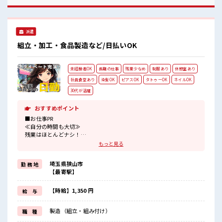
経験が浅くてもOK！ ここから経験積んでいきましょ！
派遣
組立・加工・食品製造など/日払いOK
未経験者OK
長期の仕事
残業少なめ
制服あり
休憩室あり
社員食堂あり
染髪OK
ピアスOK
タトゥーOK
ネイルOK
30代が活躍
おすすめポイント
■お仕事PR
≪自分の時間も大切≫
残業はほとんどナシ！
場合によってはお願いすることもあります♪
もっと見る
≪髪色自由で自分らしく働く≫
明るすぎたり奇抜でなければ基本的に自由！
埼玉県狭山市
勤 務 地
(規定有)≪機能的な制服アリ≫
【最寄駅】
制服があるので、
毎日の服装の悩み解消♪
≪未経験の方も大カンゲイ≫
【時給】1,350 円
給 与
新しいことにチャレンジするのは不安だけど、
しっかり働く環境が整っています！
製造（組立・組み付け）
職 種
イチからスキルUP・ステップUP目指していきましょう！
≪様々なお仕事をご提案≫