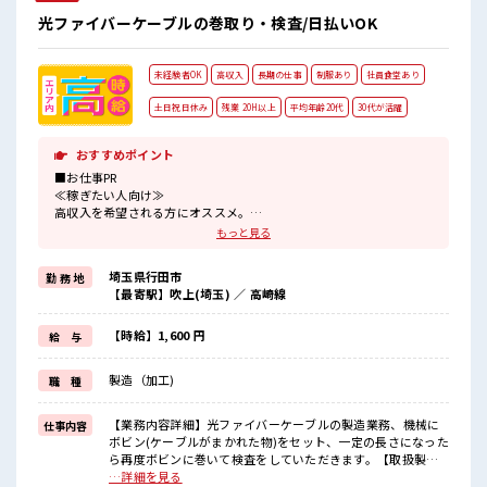
光ファイバーケーブルの巻取り・検査/日払いOK
未経験者OK
高収入
長期の仕事
制服あり
社員食堂あり
土日祝日休み
残業 20H以上
平均年齢20代
30代が活躍
おすすめポイント
■お仕事PR
≪稼ぎたい人向け≫
高収入を希望される方にオススメ。
残業は月20時間以上あります♪
もっと見る
≪完全週休二日制≫
週末は家族や友人と一緒にプライベート満喫！
埼玉県行田市
勤 務 地
制服があると毎日の服選びに悩まずOK♪
【最寄駅】吹上(埼玉) ／ 高崎線
≪未経験でも活躍できる≫
新しいことにチャレンジするのは不安だけど、
しっかり働く環境が整っています！
【時給】1,600 円
給 与
イチからスキルUP・ステップUP目指していきましょう！
≪収入アップを目指せる≫
製造（加工)
職 種
高時給だらけの派遣のお仕事です！
■職場の雰囲気
【業務内容詳細】光ファイバーケーブルの製造業務、機械に
仕事内容
活気あふれる20代活躍中の職場です☆
ボビン(ケーブルがまかれた物)をセット、一定の長さになった
残業多め！
ら再度ボビンに巻いて検査をしていただきます。【取扱製品
稼ぎたい方は必見！
情報】ネットワーク通信インフラに使用される光ファイバー
…詳細を見る