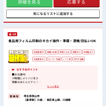
詳細を見る
応募する
チからスキルUP・ステップUP目指していきましょう！ ≪収
入アップを目指せる≫ 高時給だらけの派遣のお仕事です！ ■
職場の雰囲気 キバツ過ぎなければ髪色・髪型は自由！ あなた
の個性を大事にできます♪ 活気あふれる20代活躍中の職場で
気になるリストに
追加する
す☆ 休憩室で自分タイム！ のんびりスマホチェック♪
派遣
食品用フィルム印刷のキカイ操作・準備・清掃/日払いOK
未経験者OK
長期の仕事
残業少なめ
制服あり
休憩室あり
社員食堂あり
ロッカー完備
シフト制
30代が活躍
おすすめポイント
■お仕事PR
≪時間にメリハリを≫
残業はほとんどナシ！
場合によってはお願いすることもあります♪
もっと見る
≪動きやすい制服アリ≫
制服があるので、
埼玉県狭山市
勤 務 地
毎日の服装の悩み解消♪
【最寄駅】川越 ／ 東武東上線、川越線
≪初めての仕事だけど自分にもできそう≫
新しいことにチャレンジするのは不安だけど、