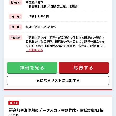
埼玉県川越市
勤 務 地
≪動きやすい制服アリ≫
【最寄駅】川越 ／ 東武東上線、川越線
制服があるので、
毎日の服装の悩み解消♪
≪初めての仕事だけど自分にもできそう≫
【時給】1,400 円
給 与
新しいことにチャレンジするのは不安だけど、
しっかり働く環境が整っています！
製造（組立・組み付け）
職 種
イチからスキルUP・ステップUP目指していきましょう！
≪様々なお仕事をご提案≫
一人で悩まず気軽に相談できる、
【業務内容詳細】半導体部品製造に使われる研磨剤の製造・
仕事内容
派遣のお仕事です！
目視検査・製品研磨、研磨後の洗浄若しくは配管の組立なら
びに付随業務【取扱製品情報】研磨剤、洗浄剤、配管 ■お仕
■職場の雰囲気
事PR ≪ちょっとの残業で収入アップ≫ 残業は月20時間未満
…詳細を見る
しっかり休める休憩室あり！
で、 ほどよく稼げます♪ ≪土日祝休のお仕事≫ 家族や友人と
オンオフの切替もできちゃう！
一緒にプライベート満喫！ ≪動きやすい制服アリ≫ 制服があ
職場にはロッカー完備！
るので、 毎日の服装の悩み解消♪ ≪初めての仕事だけど自分
私物の置きすぎには注意が必要ですね★
詳細を見る
応募する
にもできそう≫ 新しいことにチャレンジするのは不安だけ
土日祝休みなので、
ど、 しっかり働く環境が整っています！ イチからスキルUP・
ON/OFFの切替もしやすい！
ステップUP目指していきましょう！ ≪様々なお仕事をご提案
≫ 一人で悩まず気軽に相談できる、 派遣のお仕事です！ ■職
気になるリストに
追加する
場の雰囲気 しっかり休める休憩室あり！ オンオフの切替もで
きちゃう！ 職場にはロッカー完備！ 私物の置きすぎには注意
が必要ですね★ 土日祝休みなので、 ON/OFFの切替もしやす
い！
派遣
研磨剤や洗浄剤のデータ入力・書類作成・電話対応/日払
いOK