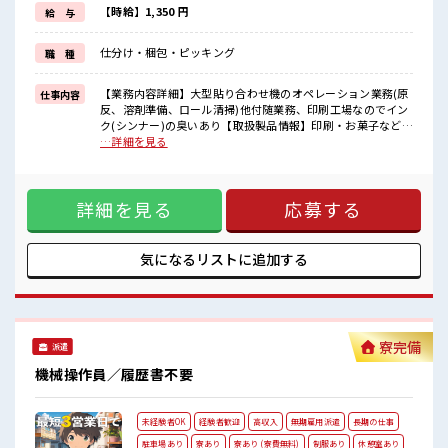
しっかり働く環境が整っています！
【時給】1,350 円
給 与
イチからスキルUP・ステップUP目指していきましょう！
≪自分に合った期間で働ける≫
仕分け・梱包・ピッキング
職 種
福利厚生が整った派遣のお仕事です！
■職場の雰囲気
【業務内容詳細】大型貼り合わせ機のオペレーション業務(原
仕事内容
しっかり休める休憩室あり！
反、溶剤準備、ロール清掃)他付随業務、印刷工場なのでイン
オンオフの切替もできちゃう！
ク(シンナー)の臭いあり【取扱製品情報】印刷・お菓子などの
ロッカーあり！
フィルム印刷 ■お仕事PR ≪時間にメリハリを≫ 残業はほとん
…詳細を見る
安心してお仕事に集中♪
どナシ！ 場合によってはお願いすることもあります♪ ≪動き
残業はほとんどなし！
やすい制服アリ≫ 制服があるので、 毎日の服装の悩み解消♪
プライベートも謳歌できる☆
≪初めての仕事だけど自分にもできそう≫ 新しいことにチャ
詳細を見る
応募する
レンジするのは不安だけど、 しっかり働く環境が整っていま
す！ イチからスキルUP・ステップUP目指していきましょ
う！ ≪自分に合った期間で働ける≫ 福利厚生が整った派遣の
お仕事です！ ■職場の雰囲気 しっかり休める休憩室あり！ オ
気になるリストに
追加する
ンオフの切替もできちゃう！ ロッカーあり！ 安心してお仕事
に集中♪ 残業はほとんどなし！ プライベートも謳歌できる☆
寮完備
派遣
機械操作員／履歴書不要
未経験者OK
経験者歓迎
高収入
無期雇用派遣
長期の仕事
駐車場あり
寮あり
寮あり (寮費無料)
制服あり
休憩室あり