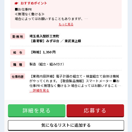
おすすめポイント
■お仕事PR
≪無理なく働ける≫
場合によってはお願いすることもありますが、
残業はほとんどナシ！
もっと見る
≪土日祝休のお仕事≫
家族や友人と一緒にプライベート満喫！
埼玉県入間郡三芳町
勤 務 地
≪ヘアカラーOKで自由な雰囲気の職場≫
【最寄駅】みずほ台 ／ 東武東上線
明るすぎたり奇抜でなければ基本的に自由！
(規定有)≪機能的な制服アリ≫
制服があるので、
【時給】1,350 円
給 与
毎日の服装の悩み解消♪
≪未経験でも活躍できる≫
製造（組立・組み付け）
職 種
新しいことにチャレンジするのは不安だけど、
しっかり働く環境が整っています！
イチからスキルUP・ステップUP目指していきましょう！
【業務内容詳細】電子計器の組立て・検査組立て自体は機械
仕事内容
がやってくれます。【取扱製品情報】スマートメーター ■お
■職場の雰囲気
仕事PR ≪無理なく働ける≫ 場合によってはお願いすることも
髪型・髪色自由♪
ありますが、 残業はほとんどナシ！ ≪土日祝休のお仕事≫ 家
…詳細を見る
派手過ぎなければOKだから、
族や友人と一緒にプライベート満喫！ ≪ヘアカラーOKで自由
モチベーションもUP！
な雰囲気の職場≫ 明るすぎたり奇抜でなければ基本的に自
20代が多数活躍中！
由！ (規定有)≪機能的な制服アリ≫ 制服があるので、 毎日の
社会人経験が浅くてもOK！
詳細を見る
応募する
服装の悩み解消♪ ≪未経験でも活躍できる≫ 新しいことにチ
ここから経験積んでいきましょ！
ャレンジするのは不安だけど、 しっかり働く環境が整ってい
ます！ イチからスキルUP・ステップUP目指していきましょ
う！ ■職場の雰囲気 髪型・髪色自由♪ 派手過ぎなければOK
気になるリストに
追加する
だから、 モチベーションもUP！ 20代が多数活躍中！ 社会人