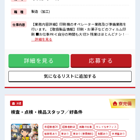
福利厚生が整った派遣のお仕事です！
製造（加工)
職 種
■職場の雰囲気
仕事の合間の息抜きは休憩室で♪
職場にはロッカー完備！
【業務内容詳細】印刷機のオペレーター業務及び準備業務を
仕事内容
私物の置きすぎには注意が必要ですね★
行います。【取扱製品情報】印刷・お菓子などのフィルム印
残業はほとんどなし！
刷 ■お仕事PR ≪自分の時間も大切≫ 残業はほとんどナシ！
プライベートも謳歌できる☆
場合によってはお願いすることもあります♪ 制服があると毎
…詳細を見る
日の服選びに悩まずOK♪ ≪未経験の方も大カンゲイ≫ 新し
いことにチャレンジするのは不安だけど、 しっかり働く環境
が整っています！ イチからスキルUP・ステップUP目指して
詳細を見る
応募する
いきましょう！ ≪自分に合った期間で働ける≫ 福利厚生が整
った派遣のお仕事です！ ■職場の雰囲気 仕事の合間の息抜き
は休憩室で♪ 職場にはロッカー完備！ 私物の置きすぎには注
意が必要ですね★ 残業はほとんどなし！ プライベートも謳歌
気になるリストに
追加する
できる☆
寮完備
派遣
検査・点検・検品スタッフ／好条件
未経験者OK
経験者歓迎
長期の仕事
キレイなオフィス
駐車場あり
寮あり
寮あり (寮費無料)
制服あり
休憩室あり