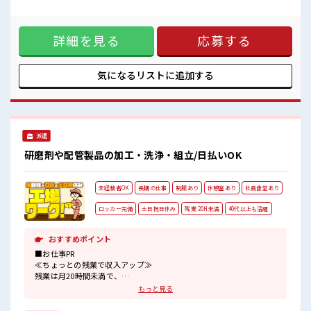
ウレシイ土日祝休み！
ケーブル、コネクタ ■お仕事PR ≪稼ぎたい人向け≫ 高収入を
「しっかり働いてしっかり休む！
希望される方にオススメ。 残業は月20時間以上あります♪ ≪
」って大事ですよね！
完全週休二日制≫ 週末は家族や友人と一緒にプライベート満
詳細を見る
応募する
喫！ 制服があると毎日の服選びに悩まずOK♪ ≪未経験でも
活躍できる≫ 新しいことにチャレンジするのは不安だけど、
しっかり働く環境が整っています！ イチからスキルUP・ステ
ップUP目指していきましょう！ ≪収入アップを目指せる≫ 高
気になるリストに
追加する
時給だらけの派遣のお仕事です！ ■職場の雰囲気 活気あふれ
る20代活躍中の職場です☆ 残業多め！ 稼ぎたい方は必見！ ウ
レシイ土日祝休み！ 「しっかり働いてしっかり休む！ 」って
大事ですよね！
派遣
研磨剤や配管製品の加工・洗浄・組立/日払いOK
未経験者OK
長期の仕事
制服あり
休憩室あり
社員食堂あり
ロッカー完備
土日祝日休み
残業 20H未満
40代以上も活躍
おすすめポイント
■お仕事PR
≪ちょっとの残業で収入アップ≫
残業は月20時間未満で、
ほどよく稼げます♪
もっと見る
≪土日祝休のお仕事≫
家族や友人と一緒にプライベート満喫！