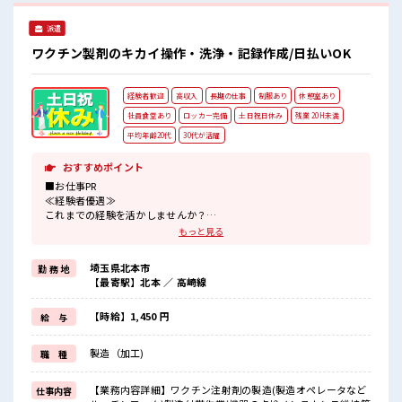
せますよ！
派遣
ワクチン製剤のキカイ操作・洗浄・記録作成/日払いOK
経験者歓迎
高収入
長期の仕事
制服あり
休憩室あり
社員食堂あり
ロッカー完備
土日祝日休み
残業 20H未満
平均年齢20代
30代が活躍
おすすめポイント
■お仕事PR
≪経験者優遇≫
これまでの経験を活かしませんか？
ブランクがあっても大丈夫♪
もっと見る
経験はちょっとだけ…という方もOK！
≪無理なくお給料に残業代を上乗せ≫
埼玉県北本市
勤 務 地
残業は月20時間未満で、
【最寄駅】北本 ／ 高崎線
ほどよく稼げます♪
≪週休2日制≫
週末は家族や友人と一緒にプライベート満喫！
【時給】1,450 円
給 与
≪動きやすい制服アリ≫
制服があるので、
製造（加工)
職 種
毎日の服装の悩み解消♪
≪様々なお仕事をご提案≫
一人で悩まず気軽に相談できる、
【業務内容詳細】ワクチン注射剤の製造(製造オペレータなど
仕事内容
派遣のお仕事です！