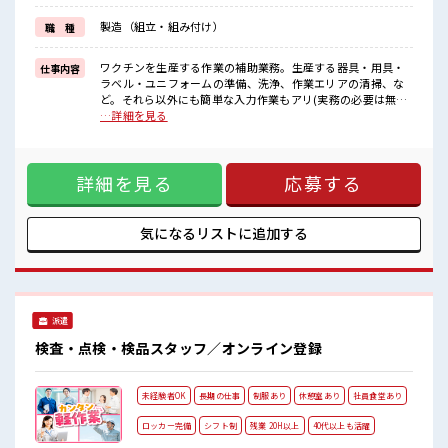
イチからスキルUP・ステップUP目指していきましょう！
≪自分に向いている仕事が探せる≫
製造（組立・組み付け）
職 種
困った事などがあれば、
担当がしっかりサポートします！
ワクチンを生産する作業の補助業務。生産する器具・用具・
仕事内容
■職場の雰囲気
ラベル・ユニフォームの準備、洗浄、作業エリアの清掃、な
女性が多めの職場です♪
ど。それら以外にも簡単な入力作業もアリ(実務の必要は無し)
≪20代の方が多数活躍中の職場≫
■お仕事PR ≪女性も活躍できる職場≫ もちろん男性の応募も
…詳細を見る
休憩室で楽しくおしゃべり！
歓迎です！ ≪自分の時間も大切≫ 残業はほとんどナシ！ 場合
ストレス解消☆
によってはお願いすることもあります♪ 制服があると毎日の
ロッカーあり！
服選びに悩まずOK♪ ≪未経験OKの仕事≫ 新しいことにチャ
安心してお仕事に集中♪
詳細を見る
応募する
レンジするのは不安だけど、 しっかり働く環境が整っていま
す！ イチからスキルUP・ステップUP目指していきましょ
う！ ≪自分に向いている仕事が探せる≫ 困った事などがあれ
ば、 担当がしっかりサポートします！ ■職場の雰囲気 女性が
気になるリストに
追加する
多めの職場です♪ ≪20代の方が多数活躍中の職場≫ 休憩室で
楽しくおしゃべり！ ストレス解消☆ ロッカーあり！ 安心して
お仕事に集中♪
派遣
検査・点検・検品スタッフ／オンライン登録
未経験者OK
長期の仕事
制服あり
休憩室あり
社員食堂あり
ロッカー完備
シフト制
残業 20H以上
40代以上も活躍