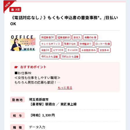
派遣
《電話対応なし♪》もくもく申込書の審査事務*。/日払い
OK
未経験者OK
経験者歓迎
高収入
長期の仕事
キレイなオフィス
残業少なめ
休憩室あり
ロッカー完備
染髪OK
ピアスOK
ネイルOK
土日祝日休み
女性多め
40代以上も活躍
50代以上も活躍
おすすめポイント
■お仕事PR
≪女性も仕事をしやすい職場≫
もちろん男性の応募も歓迎！
≪プライベートが充実する≫
もっと見る
場合によってはお願いすることもありますが、
残業はほとんどナシ！
埼玉県新座市
勤 務 地
≪週休2日制≫
【最寄駅】朝霞台 ／ 東武東上線
週末は家族や友人と一緒にプライベート満喫！
≪モチベーションもUP≫
派手過ぎなければ髪型や髪色自由♪
【時給】1,330 円
給 与
(規定有)≪未経験の方も大カンゲイ≫
新しいことにチャレンジするのは不安だけど、
データ入力
職 種
しっかり働く環境が整っています！