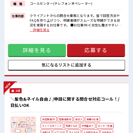
新しいことにチャレンジするのは不安だけど、
コールセンター(テレフォンオペレーター)
職 種
しっかり働く環境が整っています！
イチからスキルUP・ステップUP目指していきましょう！
クライアントからの問合せ業務となります。皆で回答方法や
仕事内容
■職場の雰囲気
FAQを作り上げつつ、申請者様がスムーズな申請ができる状
女性も活躍しやすい雰囲気の職場です！
況を実現するお仕事です。 ■お仕事PR ≪女性も働きやすい職
明るすぎたり奇抜過ぎなければヘアカラーOK！
場≫ もちろん男性の応募も歓迎ですよ！ ≪時間にメリハリを
…詳細を見る
休憩室で自分タイム！
≫ 残業はほとんどナシ！ 場合によってはお願いすることもあ
のんびりスマホチェック♪
ります♪ ≪土日祝休のお仕事≫ 家族や友人と一緒にプライベ
ロッカーあり！
ート満喫！ ≪髪型自由≫ 基本的に髪色自由で明るすぎたり奇
安心してお仕事に集中♪
詳細を見る
応募する
抜でなければOKです！ (規定有)≪未経験OKの仕事≫ 新しい
ことにチャレンジするのは不安だけど、 しっかり働く環境が
整っています！ イチからスキルUP・ステップUP目指してい
きましょう！ ■職場の雰囲気 女性も活躍しやすい雰囲気の職
気になるリストに
追加する
場です！ 明るすぎたり奇抜過ぎなければヘアカラーOK！ 休
憩室で自分タイム！ のんびりスマホチェック♪ ロッカーあ
り！ 安心してお仕事に集中♪
派遣
＼髪色&ネイル自由♪/申請に関する問合せ対応コール！/
日払いOK
未経験者OK
経験者歓迎
高収入
長期の仕事
キレイなオフィス
残業少なめ
休憩室あり
ロッカー完備
染髪OK
ピアスOK
ネイルOK
土日祝日休み
女性多め