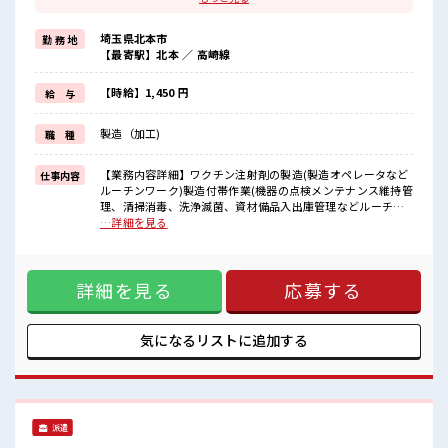
経験はちょっとだけ…という方もOK！
≪無理なくお給料に残業代を上乗せ≫
埼玉県北本市
勤 務 地
残業は月20時間未満で、
【最寄駅】北本 ／ 高崎線
ほどよく稼げます♪
≪週休2日制≫
週末は家族や友人と一緒にプライベート満喫！
【時給】1,450 円
給 与
≪動きやすい制服アリ≫
制服があるので、
製造（加工)
職 種
毎日の服装の悩み解消♪
≪様々なお仕事をご提案≫
一人で悩まず気軽に相談できる、
【業務内容詳細】ワクチン注射剤の製造(製造オペレータなど
仕事内容
派遣のお仕事です！
ルーチンワーク)製造付帯作業(機器の点検メンテナンス維持管
理、清掃消毒、洗浄滅菌、資材備品入出庫管理などルーチン
■職場の雰囲気
ワーク)製造記録、手順書案、依頼書など書類の作成【取扱製
…詳細を見る
20代活躍中のフレッシュな職場です☆
品】医薬品 ■お仕事PR ≪経験者優遇≫ これまでの経験を活か
一息つける休憩スペースもあります！
しませんか？ ブランクがあっても大丈夫♪ 経験はちょっとだ
持ち物が多いあなたにもぴったり☆
け…という方もOK！ ≪無理なくお給料に残業代を上乗せ≫
ロッカー付き職場♪
詳細を見る
応募する
残業は月20時間未満で、 ほどよく稼げます♪ ≪週休2日制≫
高収入もバッチリ目指せますよ！
週末は家族や友人と一緒にプライベート満喫！ ≪動きやすい
制服アリ≫ 制服があるので、 毎日の服装の悩み解消♪ ≪様々
なお仕事をご提案≫ 一人で悩まず気軽に相談できる、 派遣の
気になるリストに
追加する
お仕事です！ ■職場の雰囲気 20代活躍中のフレッシュな職場
です☆ 一息つける休憩スペースもあります！ 持ち物が多いあ
なたにもぴったり☆ ロッカー付き職場♪ 高収入もバッチリ目
指せますよ！
派遣