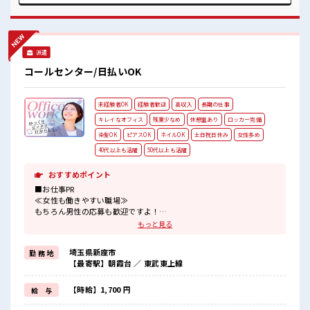
す！ 持ち物が多いあなたにもぴったり☆ ロッカー付き職場♪
残業は少なめ！ たまに残業するくらいなら…という方、 応募
お待ちしております！
派遣
コールセンター/日払いOK
未経験者OK
経験者歓迎
高収入
長期の仕事
キレイなオフィス
残業少なめ
休憩室あり
ロッカー完備
染髪OK
ピアスOK
ネイルOK
土日祝日休み
女性多め
40代以上も活躍
50代以上も活躍
おすすめポイント
■お仕事PR
≪女性も働きやすい職場≫
もちろん男性の応募も歓迎ですよ！
≪時間にメリハリを≫
もっと見る
残業はほとんどナシ！
場合によってはお願いすることもあります♪
埼玉県新座市
勤 務 地
≪土日祝休のお仕事≫
【最寄駅】朝霞台 ／ 東武東上線
家族や友人と一緒にプライベート満喫！
≪髪型自由≫
基本的に髪色自由で明るすぎたり奇抜でなければOKです！
【時給】1,700 円
給 与
(規定有)≪未経験OKの仕事≫