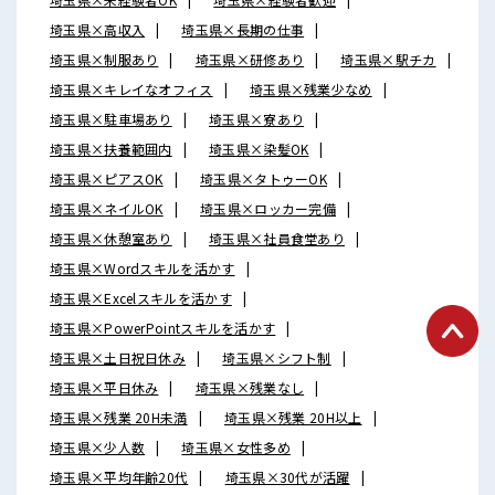
埼玉県×高収入
埼玉県×長期の仕事
埼玉県×制服あり
埼玉県×研修あり
埼玉県×駅チカ
埼玉県×キレイなオフィス
埼玉県×残業少なめ
埼玉県×駐車場あり
埼玉県×寮あり
埼玉県×扶養範囲内
埼玉県×染髪OK
埼玉県×ピアスOK
埼玉県×タトゥーOK
埼玉県×ネイルOK
埼玉県×ロッカー完備
埼玉県×休憩室あり
埼玉県×社員食堂あり
埼玉県×Wordスキルを活かす
埼玉県×Excelスキルを活かす
埼玉県×PowerPointスキルを活かす
埼玉県×土日祝日休み
埼玉県×シフト制
埼玉県×平日休み
埼玉県×残業なし
埼玉県×残業 20H未満
埼玉県×残業 20H以上
埼玉県×少人数
埼玉県×女性多め
埼玉県×平均年齢20代
埼玉県×30代が活躍