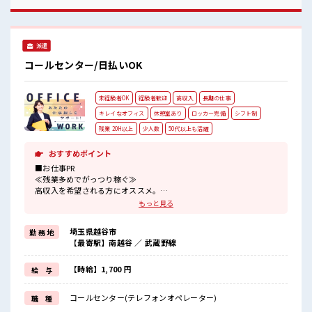
は女子トークがあふれる職場です！ もちろん男性の応募もOK
ですよ！ 髪型・髪色自由♪ 派手過ぎなければOKだから、 モ
チベーションもUP！
派遣
コールセンター/日払いOK
未経験者OK
経験者歓迎
高収入
長期の仕事
キレイなオフィス
休憩室あり
ロッカー完備
シフト制
残業 20H以上
少人数
50代以上も活躍
おすすめポイント
■お仕事PR
≪残業多めでがっつり稼ぐ≫
高収入を希望される方にオススメ。
残業は月20時間以上あります♪
もっと見る
≪未経験OKの仕事≫
新しいことにチャレンジするのは不安だけど、
埼玉県越谷市
勤 務 地
しっかり働く環境が整っています！
【最寄駅】南越谷 ／ 武蔵野線
イチからスキルUP・ステップUP目指していきましょう！
≪収入アップを目指せる≫
高時給だらけの派遣のお仕事です！
【時給】1,700 円
給 与
■職場の雰囲気
コールセンター(テレフォンオペレーター)
職 種
『少人数』だからコミュニケーションも取りやすい？