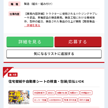
≪未経験でも活躍できる≫
製造（組立・組み付け）
職 種
新しいことにチャレンジするのは不安だけど、
しっかり働く環境が整っています！
イチからスキルUP・ステップUP目指していきましょう！
【業務内容詳細】トラクターに使用されるハウジングやブレ
仕事内容
ーキ部品、車軸部品の鋳造業務。鋳造工程における機械操
■職場の雰囲気
作、型枠の組立、鋳造された製品の仕上げ業務【取扱製品情
髪型・髪色自由♪
報】トラクターの車軸やエンジン、ブレーキ部品 ■お仕事PR
…詳細を見る
派手過ぎなければOKだから、
≪残業多めでがっつり稼ぐ≫ 高収入を希望される方にオスス
モチベーションもUP！
メ。 残業は月20時間以上あります♪ ≪完全週休二日制≫ 週末
休憩室で楽しくおしゃべり！
は家族や友人と一緒にプライベート満喫！ ≪髪色自由で自分
ストレス解消☆
詳細を見る
応募する
らしく働く≫ 明るすぎたり奇抜でなければ基本的に自由！
持ち物が多いあなたにもぴったり☆
(規定有)≪機能的な制服アリ≫ 制服があるので、 毎日の服装
ロッカー付き職場♪
の悩み解消♪ ≪未経験でも活躍できる≫ 新しいことにチャレ
ンジするのは不安だけど、 しっかり働く環境が整っていま
気になるリストに
追加する
す！ イチからスキルUP・ステップUP目指していきましょ
う！ ■職場の雰囲気 髪型・髪色自由♪ 派手過ぎなければOK
だから、 モチベーションもUP！ 休憩室で楽しくおしゃべり！
ストレス解消☆ 持ち物が多いあなたにもぴったり☆ ロッカー
付き職場♪
派遣
住宅壁紙や自動車シートの検査・包装/日払いOK
未経験者OK
高収入
長期の仕事
制服あり
休憩室あり
ロッカー完備
土日祝日休み
残業 20H未満
30代が活躍