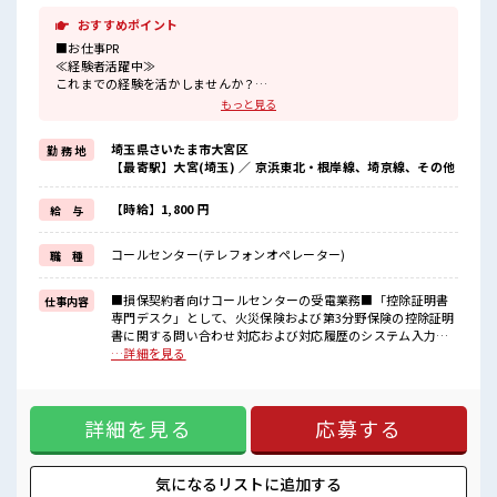
おすすめポイント
■お仕事PR
≪経験者活躍中≫
これまでの経験を活かしませんか？
ブランクがあっても大丈夫♪
もっと見る
経験はちょっとだけ…という方もOK！
≪自分の時間も大切≫
埼玉県さいたま市大宮区
勤 務 地
残業はほとんどナシ！
【最寄駅】大宮(埼玉) ／ 京浜東北・根岸線、埼京線、その他
場合によってはお願いすることもあります♪
≪週休2日制≫
週末は家族や友人と一緒にプライベート満喫！
【時給】1,800 円
給 与
≪自分に合った期間で働ける≫
福利厚生が整った派遣のお仕事です！
コールセンター(テレフォンオペレーター)
職 種
■職場の雰囲気
一息つける休憩スペースもあります！
■損保契約者向けコールセンターの受電業務■「控除証明書
仕事内容
持ち物が多いあなたにもぴったり☆
専門デスク」として、火災保険および第3分野保険の控除証明
ロッカー付き職場♪
書に関する問い合わせ対応および対応履歴のシステム入力■
残業は少なめ！
問い合わせ例)控除証明書はいつ届くか/控除証明書を再発行し
…詳細を見る
たまに残業するくらいなら…という方、
てほしい/控除金額を教えてほしい/マイナポータルでの電子デ
応募お待ちしております！
ータ取得方法、等 ■お仕事PR ≪経験者活躍中≫ これまでの経
験を活かしませんか？ ブランクがあっても大丈夫♪ 経験はち
詳細を見る
応募する
ょっとだけ…という方もOK！ ≪自分の時間も大切≫ 残業は
ほとんどナシ！ 場合によってはお願いすることもあります♪
≪週休2日制≫ 週末は家族や友人と一緒にプライベート満喫！
≪自分に合った期間で働ける≫ 福利厚生が整った派遣のお仕
気になるリストに
追加する
事です！ ■職場の雰囲気 一息つける休憩スペースもありま