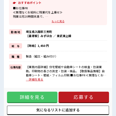
おすすめポイント
■お仕事PR
≪無理なくお給料に残業代を上乗せ≫
残業は月20時間未満で、
ほどよく稼げます♪
もっと見る
≪週休2日制≫
週末は家族や友人と一緒にプライベート満喫！
埼玉県入間郡三芳町
勤 務 地
≪動きやすい制服アリ≫
【最寄駅】みずほ台 ／ 東武東上線
制服があるので、
毎日の服装の悩み解消♪
≪未経験でも活躍できる≫
【時給】1,450 円
給 与
新しいことにチャレンジするのは不安だけど、
しっかり働く環境が整っています！
製造（組立・組み付け）
職 種
イチからスキルUP・ステップUP目指していきましょう！
≪自分に合った期間で働ける≫
福利厚生が整った派遣のお仕事です！
【業務内容詳細】住宅壁紙や自動車シートの検査・包装業
仕事内容
務。印刷物の長さの測定・包装・検品。【取扱製品情報】自
■職場の雰囲気
動車シート・壁紙・フィルム印刷 ■お仕事PR ≪無理なくお給
休憩室でホッと一息リフレッシュ！
料に残業代を上乗せ≫ 残業は月20時間未満で、 ほどよく稼げ
…詳細を見る
持ち物が多いあなたにもぴったり☆
ます♪ ≪週休2日制≫ 週末は家族や友人と一緒にプライベー
ロッカー付き職場♪
ト満喫！ ≪動きやすい制服アリ≫ 制服があるので、 毎日の服
程よく残業あり！
装の悩み解消♪ ≪未経験でも活躍できる≫ 新しいことにチャ
お休みは土日祝日なので友人や家族との予定も合わせやすい♪
詳細を見る
応募する
レンジするのは不安だけど、 しっかり働く環境が整っていま
す！ イチからスキルUP・ステップUP目指していきましょ
う！ ≪自分に合った期間で働ける≫ 福利厚生が整った派遣の
お仕事です！ ■職場の雰囲気 休憩室でホッと一息リフレッシ
気になるリストに
追加する
ュ！ 持ち物が多いあなたにもぴったり☆ ロッカー付き職場♪