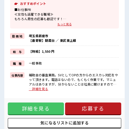
おすすめポイント
■お仕事PR
≪女性も活躍できる職場≫
もちろん男性の応募も歓迎です！
≪プライベートが充実する≫
もっと見る
場合によってはお願いすることもありますが、
残業はほとんどナシ！
埼玉県新座市
勤 務 地
≪土日祝休のお仕事≫
【最寄駅】朝霞台 ／ 東武東上線
家族や友人と一緒にプライベート満喫！
≪髪色自由で自分らしく働く≫
明るすぎたり奇抜でなければ基本的に自由！
【時給】1,550 円
給 与
(規定有)≪未経験の方も大カンゲイ≫
新しいことにチャレンジするのは不安だけど、
一般事務
職 種
しっかり働く環境が整っています！
イチからスキルUP・ステップUP目指していきましょう！
補助金の審査業務。SVとしてOPの方からのエスカレ対応をや
仕事内容
■職場の雰囲気
って頂きます。電話はないので、もくもく作業です。マニュ
女性多めで休み時間は女子トークがあふれる職場です！
アルはありますが、分からないことは社員に聞けますので、
もちろん男性の応募もOKですよ！
安心してください。 ■お仕事PR ≪女性も活躍できる職場≫ も
…詳細を見る
髪型・髪色自由♪
ちろん男性の応募も歓迎です！ ≪プライベートが充実する≫
派手過ぎなければOKだから、
場合によってはお願いすることもありますが、 残業はほとん
モチベーションもUP！
どナシ！ ≪土日祝休のお仕事≫ 家族や友人と一緒にプライベ
詳細を見る
応募する
ート満喫！ ≪髪色自由で自分らしく働く≫ 明るすぎたり奇抜
でなければ基本的に自由！ (規定有)≪未経験の方も大カンゲ
イ≫ 新しいことにチャレンジするのは不安だけど、 しっかり
働く環境が整っています！ イチからスキルUP・ステップUP
気になるリストに
追加する
目指していきましょう！ ■職場の雰囲気 女性多めで休み時間