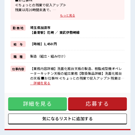
■お仕事PR
≪ちょっとの残業で収入アップ≫
残業は月20時間未満で、
ほどよく稼げます♪
もっと見る
制服があると毎日の服選びに悩まずOK♪
≪初めての仕事だけど自分にもできそう≫
埼玉県加須市
勤 務 地
新しいことにチャレンジするのは不安だけど、
【最寄駅】花崎 ／ 東武伊勢崎線
しっかり働く環境が整っています！
イチからスキルUP・ステップUP目指していきましょう！
≪自分に向いている仕事が探せる≫
【時給】1,450 円
給 与
困った事などがあれば、
担当がしっかりサポートします！
製造（組立・組み付け）
職 種
■職場の雰囲気
20代が多数活躍中！
【業務内容詳細】洗面化粧台天板の製造、樹脂成型機オペレ
仕事内容
社会人経験が浅くてもOK！
ーターキッチン天板の組立業務【取扱製品詳細】洗面化粧台
ここから経験積んでいきましょ！
の天板 ■お仕事PR ≪ちょっとの残業で収入アップ≫ 残業は月
程よく残業あり！
20時間未満で、 ほどよく稼げます♪ 制服があると毎日の服選
…詳細を見る
高収入もバッチリ目指せますよ！
びに悩まずOK♪ ≪初めての仕事だけど自分にもできそう≫
新しいことにチャレンジするのは不安だけど、 しっかり働く
環境が整っています！ イチからスキルUP・ステップUP目指
詳細を見る
応募する
していきましょう！ ≪自分に向いている仕事が探せる≫ 困っ
た事などがあれば、 担当がしっかりサポートします！ ■職場
の雰囲気 20代が多数活躍中！ 社会人経験が浅くてもOK！ こ
こから経験積んでいきましょ！ 程よく残業あり！ 高収入もバ
気になるリストに
追加する
ッチリ目指せますよ！