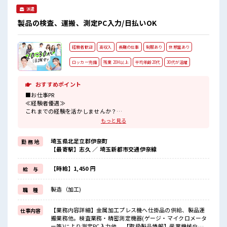
派遣
製品の検査、運搬、測定PC入力/日払いOK
経験者歓迎
高収入
長期の仕事
制服あり
休憩室あり
ロッカー完備
残業 20H以上
平均年齢20代
30代が活躍
おすすめポイント
■お仕事PR
≪経験者優遇≫
これまでの経験を活かしませんか？
ブランクがあっても大丈夫♪
もっと見る
経験はちょっとだけ…という方もOK！
≪残業で収入アップ≫
埼玉県北足立郡伊奈町
勤 務 地
高収入を希望される方にオススメ。
【最寄駅】志久 ／ 埼玉新都市交通伊奈線
残業は月20時間以上あります♪
≪ラクラク制服アリ≫
制服があるので、
【時給】1,450 円
給 与
毎日の服装の悩み解消♪
≪収入アップを目指せる≫
製造（加工)
職 種
高時給だらけの派遣のお仕事です！
■職場の雰囲気
【業務内容詳細】金属加工プレス機へ仕掛品の供給、製品運
仕事内容
20代の若い世代がたくさん活躍中の活気ある職場！
搬業務他。検査業務・精密測定機器(ゲージ・マイクロメータ
休憩時間にゆっくりできるスペース完備！
ー等)により測定PC入力他。 【取扱製品情報】産業機械や自