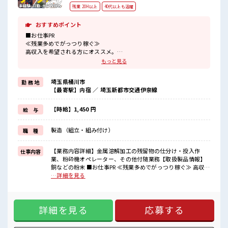
残業 20H以上
40代以上も活躍
おすすめポイント
■お仕事PR
≪残業多めでがっつり稼ぐ≫
高収入を希望される方にオススメ。
残業は月20時間以上あります♪
もっと見る
≪土日祝休のお仕事≫
家族や友人と一緒にプライベート満喫！
埼玉県桶川市
勤 務 地
≪髪型自由≫
【最寄駅】内宿 ／ 埼玉新都市交通伊奈線
基本的に髪色自由で明るすぎたり奇抜でなければOKです！
(規定有)≪機能的な制服アリ≫
制服があるので、
【時給】1,450 円
給 与
毎日の服装の悩み解消♪
≪未経験でも活躍できる≫
製造（組立・組み付け）
職 種
新しいことにチャレンジするのは不安だけど、
しっかり働く環境が整っています！
イチからスキルUP・ステップUP目指していきましょう！
【業務内容詳細】金属溶解加工の残留物の仕分け・投入作
仕事内容
業、粉砕機オペレーター、その他付随業務【取扱製品情報】
■職場の雰囲気
銅などの粉末 ■お仕事PR ≪残業多めでがっつり稼ぐ≫ 高収入
髪型にこだわりのあるアナタは必見！
を希望される方にオススメ。 残業は月20時間以上あります♪
…詳細を見る
髪型自由な職場！
≪土日祝休のお仕事≫ 家族や友人と一緒にプライベート満
休憩室でホッと一息リフレッシュ！
喫！ ≪髪型自由≫ 基本的に髪色自由で明るすぎたり奇抜でな
職場にはロッカー完備！
ければOKです！ (規定有)≪機能的な制服アリ≫ 制服があるの
私物の置きすぎには注意が必要ですね★
詳細を見る
応募する
で、 毎日の服装の悩み解消♪ ≪未経験でも活躍できる≫ 新し
いことにチャレンジするのは不安だけど、 しっかり働く環境
が整っています！ イチからスキルUP・ステップUP目指して