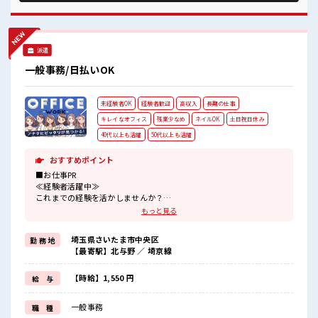
しちゃおう！ ロッカーあり！ 安心してお仕事に集中♪
派遣
一般事務/日払いOK
未経験者OK
経験者歓迎
高収入
長期の仕事
キレイなオフィス
残業少なめ
ネイルOK
土日祝日休み
40代以上も活躍
50代以上も活躍
おすすめポイント
■お仕事PR
≪経験者活躍中≫
これまでの経験を活かしませんか？
ブランクがあっても大丈夫♪
もっと見る
経験はちょっとだけ…という方もOK！
≪無理なく働ける≫
埼玉県さいたま市中央区
勤 務 地
場合によってはお願いすることもありますが、
【最寄駅】北与野 ／ 埼京線
残業はほとんどナシ！
≪完全週休二日制≫
週末は家族や友人と一緒にプライベート満喫！
【時給】1,550 円
給 与
≪自分に合った期間で働ける≫
福利厚生が整った派遣のお仕事です！
一般事務
職 種