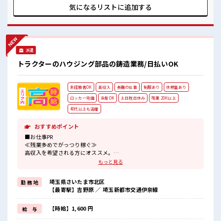
いきましょう！ ■職場の雰囲気 髪型にこだわりのあるアナタ
気になるリストに
追加する
は必見！ 髪型自由な職場！ 休憩室でホッと一息リフレッシ
ュ！ 職場にはロッカー完備！ 私物の置きすぎには注意が必要
ですね★
派遣
トラクターのハウジング部品の鋳造業務/日払いOK
未経験者OK
高収入
長期の仕事
制服あり
休憩室あり
ロッカー完備
染髪OK
土日祝日休み
残業 20H以上
40代以上も活躍
おすすめポイント
■お仕事PR
≪残業多めでがっつり稼ぐ≫
高収入を希望される方にオススメ。
残業は月20時間以上あります♪
もっと見る
≪完全週休二日制≫
週末は家族や友人と一緒にプライベート満喫！
埼玉県さいたま市北区
勤 務 地
≪髪色自由で自分らしく働く≫
【最寄駅】吉野原 ／ 埼玉新都市交通伊奈線
明るすぎたり奇抜でなければ基本的に自由！
(規定有)≪機能的な制服アリ≫
制服があるので、
【時給】1,600 円
給 与
毎日の服装の悩み解消♪