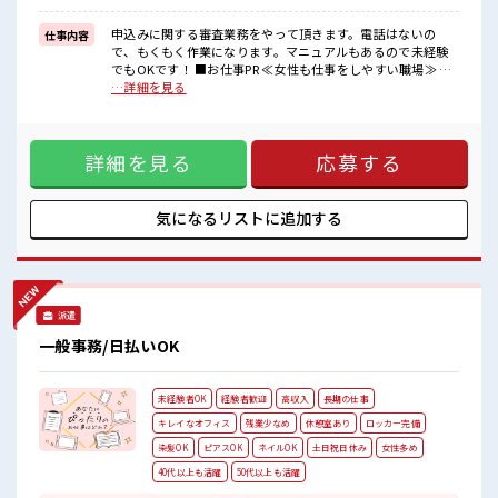
イチからスキルUP・ステップUP目指していきましょう！
申込みに関する審査業務をやって頂きます。電話はないの
仕事内容
■職場の雰囲気
で、もくもく作業になります。マニュアルもあるので未経験
女性が多めの職場です♪
でもOKです！ ■お仕事PR ≪女性も仕事をしやすい職場≫ も
キバツ過ぎなければ髪色・髪型は自由！
ちろん男性の応募も歓迎！ ≪プライベートが充実する≫ 場合
…詳細を見る
あなたの個性を大事にできます♪
によってはお願いすることもありますが、 残業はほとんどナ
一息つける休憩スペースもあります！
シ！ ≪週休2日制≫ 週末は家族や友人と一緒にプライベート
ロッカーあり！
満喫！ ≪モチベーションもUP≫ 派手過ぎなければ髪型や髪色
安心してお仕事に集中♪
詳細を見る
応募する
自由♪ (規定有)≪未経験の方も大カンゲイ≫ 新しいことにチ
ャレンジするのは不安だけど、 しっかり働く環境が整ってい
ます！ イチからスキルUP・ステップUP目指していきましょ
う！ ■職場の雰囲気 女性が多めの職場です♪ キバツ過ぎなけ
気になるリストに
追加する
れば髪色・髪型は自由！ あなたの個性を大事にできます♪ 一
息つける休憩スペースもあります！ ロッカーあり！ 安心して
お仕事に集中♪
派遣
一般事務/日払いOK
未経験者OK
経験者歓迎
高収入
長期の仕事
キレイなオフィス
残業少なめ
休憩室あり
ロッカー完備
染髪OK
ピアスOK
ネイルOK
土日祝日休み
女性多め
40代以上も活躍
50代以上も活躍