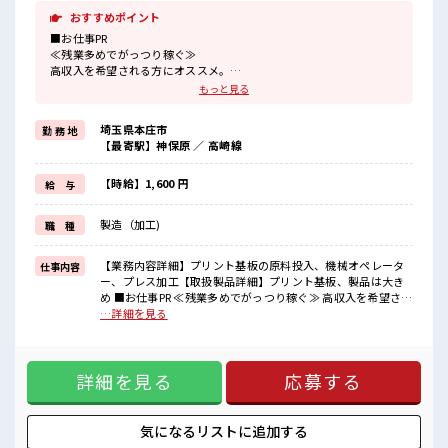
おすすめポイント
■お仕事PR
≪残業多めでがっつり稼ぐ≫
高収入を希望される方にオススメ。
残業は月20時間以上あります♪
もっと見る
≪ヘアカラーOKで自由な雰囲気の職場≫
明るすぎたり奇抜でなければ基本的に自由！
埼玉県本庄市
勤 務 地
(規定有)制服があると毎日の服選びに悩まずOK♪
【最寄駅】神保原 ／ 高崎線
≪未経験でも活躍できる≫
新しいことにチャレンジするのは不安だけど、
しっかり働く環境が整っています！
【時給】1,600 円
給 与
イチからスキルUP・ステップUP目指していきましょう！
≪収入アップを目指せる≫
製造（加工)
職 種
高時給だらけの派遣のお仕事です！
■職場の雰囲気
【業務内容詳細】プリント基板の原料投入、機械オペレータ
仕事内容
派手すぎなければ多少のヘアカラーもOKなのはウレシイPoint☆
ー、プレス加工【取扱製品詳細】プリント基板、製品は大き
休憩室で楽しくランチ♪
め ■お仕事PR ≪残業多めでがっつり稼ぐ≫ 高収入を希望され
時間があれば昼寝もしちゃおう！
る方にオススメ。 残業は月20時間以上あります♪ ≪ヘアカラ
…詳細を見る
ロッカーあり！
ーOKで自由な雰囲気の職場≫ 明るすぎたり奇抜でなければ基
安心してお仕事に集中♪
本的に自由！ (規定有)制服があると毎日の服選びに悩まず
OK♪ ≪未経験でも活躍できる≫ 新しいことにチャレンジす
詳細を見る
応募する
るのは不安だけど、 しっかり働く環境が整っています！ イチ
からスキルUP・ステップUP目指していきましょう！ ≪収入
アップを目指せる≫ 高時給だらけの派遣のお仕事です！ ■職
場の雰囲気 派手すぎなければ多少のヘアカラーもOKなのはウ
気になるリストに
追加する
レシイPoint☆ 休憩室で楽しくランチ♪ 時間があれば昼寝も