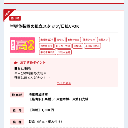
程よく残業あり！ お休みは土日祝日なので友人や家族との予
定も合わせやすい♪
派遣
半導体装置の組立スタッフ/日払いOK
未経験者OK
高収入
長期の仕事
残業少なめ
制服あり
休憩室あり
ロッカー完備
染髪OK
土日祝日休み
平均年齢20代
30代が活躍
おすすめポイント
■お仕事PR
≪自分の時間も大切≫
残業はほとんどナシ！
場合によってはお願いすることもあります♪
もっと見る
≪週休2日制≫
週末は家族や友人と一緒にプライベート満喫！
埼玉県加須市
勤 務 地
≪髪色自由で自分らしく働く≫
【最寄駅】栗橋 ／ 東北本線、東武日光線
明るすぎたり奇抜でなければ基本的に自由！
(規定有)制服があると毎日の服選びに悩まずOK♪
≪初めての仕事だけど自分にもできそう≫
【時給】1,500 円
給 与
新しいことにチャレンジするのは不安だけど、
しっかり働く環境が整っています！
製造（組立・組み付け）
職 種
イチからスキルUP・ステップUP目指していきましょう！