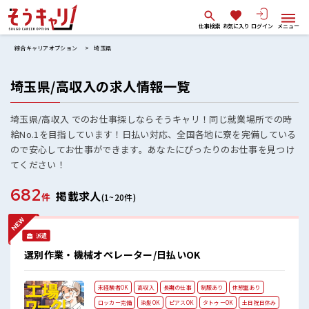
仕事検索
お気に入り
ログイン
メニュー
綜合キャリアオプション
埼玉県
埼玉県/高収入の求人情報一覧
埼玉県/高収入 でのお仕事探しならそうキャリ！同じ就業場所での時
給No.1を目指しています！日払い対応、全国各地に寮を完備している
ので安心してお仕事ができます。あなたにぴったりのお仕事を見つけ
てください！
682
掲載求人
件
(1~20件)
派遣
選別作業・機械オペレーター/日払いOK
未経験者OK
高収入
長期の仕事
制服あり
休憩室あり
ロッカー完備
染髪OK
ピアスOK
タトゥーOK
土日祝日休み