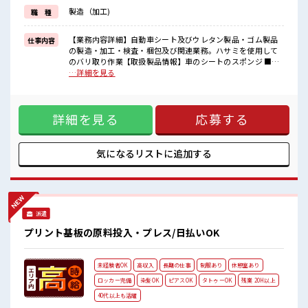
≪自分に合った期間で働ける≫
製造（加工)
職 種
福利厚生が整った派遣のお仕事です！
■職場の雰囲気
【業務内容詳細】自動車シート及びウレタン製品・ゴム製品
仕事内容
休憩室で楽しくランチ♪
の製造・加工・検査・梱包及び関連業務。ハサミを使用して
時間があれば昼寝もしちゃおう！
のバリ取り作業【取扱製品情報】車のシートのスポンジ ■お
ロッカーあり！
仕事PR ≪プライベートが充実する≫ 場合によってはお願いす
…詳細を見る
安心してお仕事に集中♪
ることもありますが、 残業はほとんどナシ！ ≪機能的な制服
残業はほとんどありません！
アリ≫ 制服があるので、 毎日の服装の悩み解消♪ ≪未経験
高収入もバッチリ目指せますよ！
OKの仕事≫ 新しいことにチャレンジするのは不安だけど、
詳細を見る
応募する
しっかり働く環境が整っています！ イチからスキルUP・ステ
ップUP目指していきましょう！ ≪自分に合った期間で働ける
≫ 福利厚生が整った派遣のお仕事です！ ■職場の雰囲気 休憩
室で楽しくランチ♪ 時間があれば昼寝もしちゃおう！ ロッカ
気になるリストに
追加する
ーあり！ 安心してお仕事に集中♪ 残業はほとんどありませ
ん！ 高収入もバッチリ目指せますよ！
派遣
プリント基板の原料投入・プレス/日払いOK
未経験者OK
高収入
長期の仕事
制服あり
休憩室あり
ロッカー完備
染髪OK
ピアスOK
タトゥーOK
残業 20H以上
40代以上も活躍