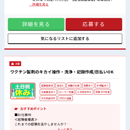
職場にはロッカー完備！
動車など様々な工業製品に使用される歯車 ■お仕事PR ≪経験
…詳細を見る
私物の置きすぎには注意が必要ですね★
者優遇≫ これまでの経験を活かしませんか？ ブランクがあっ
ても大丈夫♪ 経験はちょっとだけ…という方もOK！ ≪残業
で収入アップ≫ 高収入を希望される方にオススメ。 残業は月
詳細を見る
応募する
20時間以上あります♪ ≪ラクラク制服アリ≫ 制服があるの
で、 毎日の服装の悩み解消♪ ≪収入アップを目指せる≫ 高時
給だらけの派遣のお仕事です！ ■職場の雰囲気 20代の若い世
代がたくさん活躍中の活気ある職場！ 休憩時間にゆっくりで
気になるリストに
追加する
きるスペース完備！ 職場にはロッカー完備！ 私物の置きすぎ
には注意が必要ですね★
派遣
ワクチン製剤のキカイ操作・洗浄・記録作成/日払いOK
経験者歓迎
高収入
長期の仕事
制服あり
休憩室あり
社員食堂あり
ロッカー完備
土日祝日休み
残業 20H未満
平均年齢20代
30代が活躍
おすすめポイント
■お仕事PR
≪経験者優遇≫
これまでの経験を活かしませんか？
ブランクがあっても大丈夫♪
もっと見る