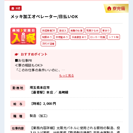
寮完備
派遣
メッキ加工オペレーター/日払いOK
未経験者OK
高収入
長期の仕事
残業少なめ
寮あり
制服あり
休憩室あり
社員食堂あり
ロッカー完備
シフト制
30代が活躍
おすすめポイント
■お仕事PR
≪寮の相談もOK≫
「このお仕事の条件いいのに、
勤務地までちょっと遠くて…」という方にもオススメ！
もっと見る
寮付きのお仕事なのでそんな心配はほぼナシ！
≪無理なく働ける≫
埼玉県本庄市
勤 務 地
場合によってはお願いすることもありますが、
【最寄駅】本庄 ／ 高崎線
残業はほとんどナシ！
≪機能的な制服アリ≫
制服があるので、
【時給】2,000 円
給 与
毎日の服装の悩み解消♪
≪未経験でも活躍できる≫
製造（加工)
職 種
新しいことにチャレンジするのは不安だけど、
しっかり働く環境が整っています！
イチからスキルUP・ステップUP目指していきましょう！
【業務内容詳細】太陽光パネルに使用される銀粉の製造、投
仕事内容
入仕上げ業務、分析業務【取扱製品情報】非鉄金属製品、導