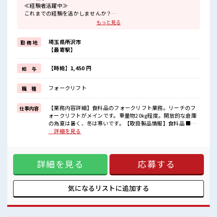
≪経験者活躍中≫
これまでの経験を活かしませんか？
ブランクがあっても大丈夫♪
もっと見る
経験はちょっとだけ…という方もOK！
≪適度な残業でお給料UP≫
埼玉県所沢市
勤 務 地
残業は月20時間未満で、
【最寄駅】
ほどよく稼げます♪
≪ラクラク制服アリ≫
制服があるので、
【時給】1,450 円
給 与
毎日の服装の悩み解消♪
≪収入アップを目指せる≫
フォークリフト
職 種
高時給だらけの派遣のお仕事です！
■職場の雰囲気
【業務内容詳細】食料品のフォークリフト業務。リーチのフ
仕事内容
休憩室で自分タイム！
ォークリフトがメインです。重量物20kg程度。開放的な倉庫
のんびりスマホチェック♪
の為夏は暑く、冬は寒いです。【取扱製品情報】食料品 ■お
職場にはロッカー完備！
仕事PR ≪経験者活躍中≫ これまでの経験を活かしませんか？
…詳細を見る
私物の置きすぎには注意が必要ですね★
ブランクがあっても大丈夫♪ 経験はちょっとだけ…という方
程よく残業あり！
もOK！ ≪適度な残業でお給料UP≫ 残業は月20時間未満で、
高収入もバッチリ目指せますよ！
ほどよく稼げます♪ ≪ラクラク制服アリ≫ 制服があるので、
詳細を見る
応募する
毎日の服装の悩み解消♪ ≪収入アップを目指せる≫ 高時給だ
らけの派遣のお仕事です！ ■職場の雰囲気 休憩室で自分タイ
ム！ のんびりスマホチェック♪ 職場にはロッカー完備！ 私物
の置きすぎには注意が必要ですね★ 程よく残業あり！ 高収入
気になるリストに
追加する
もバッチリ目指せますよ！