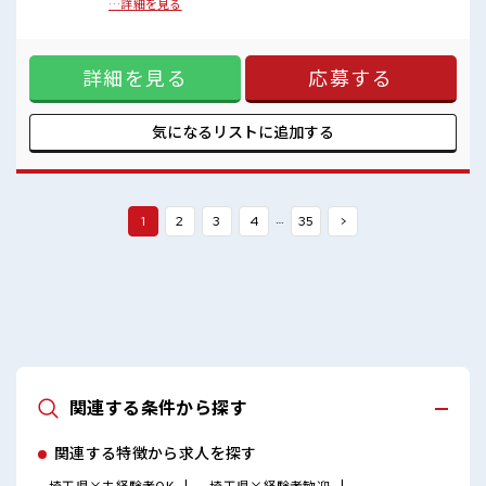
経験歓迎！(研修がしっかりしています) ■お仕事PR ≪経験者
…詳細を見る
活躍中≫ これまでの経験を活かしませんか？ ブランクがあっ
ても大丈夫♪ 経験はちょっとだけ…という方もOK！ ≪自分
の時間も大切≫ 残業はほとんどナシ！ 場合によってはお願い
詳細を見る
応募する
することもあります♪ ≪収入アップを目指せる≫ 高時給だら
けの派遣のお仕事です！ ■職場の雰囲気 休憩室でホッと一息
リフレッシュ！ 職場にはロッカー完備！ 私物の置きすぎには
注意が必要ですね★ 残業はほとんどなし！ プライベートも謳
気になるリストに
追加する
歌できる☆
…
1
2
3
4
35
>
関連する条件から探す
関連する特徴から求人を探す
埼玉県×未経験者OK
埼玉県×経験者歓迎