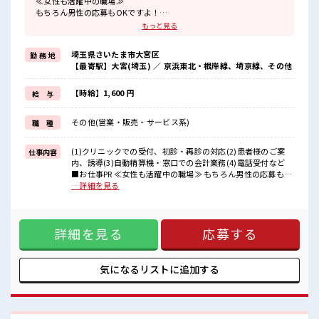
≪女性も活躍中の職場≫
もちろん男性の応募もOKですよ！
≪時間にメリハリを≫
もっと見る
残業はほとんどナシ！
場合によってはお願いすることもあります♪
埼玉県さいたま市大宮区
勤 務 地
≪機能的な制服アリ≫
【最寄駅】大宮(埼玉) ／ 京浜東北・根岸線、埼京線、その他
制服があるので、
毎日の服装の悩み解消♪
≪初めての仕事だけど自分にもできそう≫
【時給】1,600 円
給 与
新しいことにチャレンジするのは不安だけど、
しっかり働く環境が整っています！
その他(営業・販売・サービス系)
職 種
イチからスキルUP・ステップUP目指していきましょう！
≪様々なお仕事をご提案≫
一人で悩まず気軽に相談できる、
(1)クリニックでの受付、初診・再診の対応(2)患者様のご案
仕事内容
派遣のお仕事です！
内、誘導(3)自動精算機・窓口での会計業務(4)電話受付など
■お仕事PR ≪女性も活躍中の職場≫ もちろん男性の応募も
■職場の雰囲気
OKですよ！ ≪時間にメリハリを≫ 残業はほとんどナシ！ 場
…詳細を見る
女性が多い職場ですが男女は問いません！
合によってはお願いすることもあります♪ ≪機能的な制服ア
応募お待ちしております！
リ≫ 制服があるので、 毎日の服装の悩み解消♪ ≪初めての仕
休憩室で楽しくランチ♪
事だけど自分にもできそう≫ 新しいことにチャレンジするの
時間があれば昼寝もしちゃおう！
詳細を見る
応募する
は不安だけど、 しっかり働く環境が整っています！ イチから
残業はほとんどなし！
スキルUP・ステップUP目指していきましょう！ ≪様々なお
プライベートも謳歌できる☆
仕事をご提案≫ 一人で悩まず気軽に相談できる、 派遣のお仕
事です！ ■職場の雰囲気 女性が多い職場ですが男女は問いま
気になるリストに
追加する
せん！ 応募お待ちしております！ 休憩室で楽しくランチ♪ 時
間があれば昼寝もしちゃおう！ 残業はほとんどなし！ プライ
ベートも謳歌できる☆