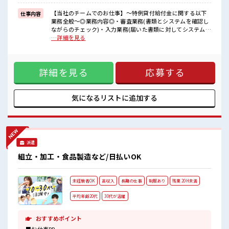
■職場の雰囲気
残業は少なめ！
【当社のチームでのお仕事】～特例貸付給付金に関する以下
仕事内容
たまに残業するくらいなら…という方、
業務全般～◎業務内容◎・審査業務(書類とシステムを確認し
応募お待ちしております！
ながらのチェック)・入力業務(届いた書類に対してシステムへ
土日祝休みなので、
入力)・納品業務(システムからデータを抽出してExcelにてデ
…詳細を見る
ON/OFFの切替もしやすい！
ータ加工し、納品物の作成)・発送業務(発送リストの作成を
高収入もバッチリ目指せますよ！
Excelにて行い、Wordにて差込印刷の実施)・架電業務(入金
確認や書類の不備に伴う確認発信作業)・その他付随する庶務
詳細を見る
応募する
全般 ■お仕事PR ≪経験者活躍中≫ これまでの経験を活かしま
せんか？ ブランクがあっても大丈夫♪ 経験はちょっとだけ…
という方もOK！ ≪無理なく働ける≫ 場合によってはお願い
することもありますが、 残業はほとんどナシ！ ≪完全週休二
気になるリストに
追加する
日制≫ 週末は家族や友人と一緒にプライベート満喫！ ≪自分
に合った期間で働ける≫ 福利厚生が整った派遣のお仕事で
す！ ■職場の雰囲気 残業は少なめ！ たまに残業するくらいな
ら…という方、 応募お待ちしております！ 土日祝休みなの
で、 ON/OFFの切替もしやすい！ 高収入もバッチリ目指せま
派遣
すよ！
組立・加工・食品製造など/日払いOK
未経験者OK
高収入
長期の仕事
制服あり
残業 20H未満
平均年齢20代
30代が活躍
おすすめポイント