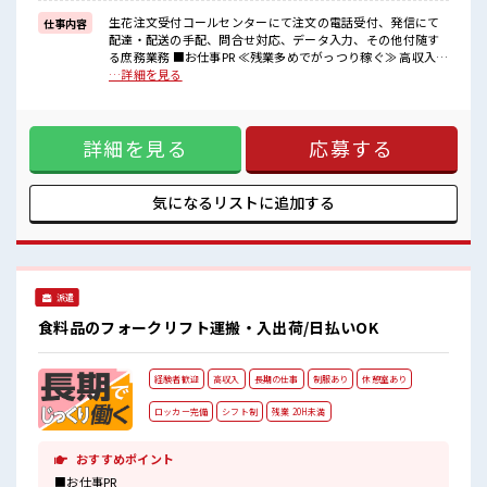
休憩時間にゆっくりできるスペース完備！
持ち物が多いあなたにもぴったり☆
生花注文受付コールセンターにて注文の電話受付、発信にて
仕事内容
ロッカー付き職場♪
配達・配送の手配、問合せ対応、データ入力、その他付随す
る庶務業務 ■お仕事PR ≪残業多めでがっつり稼ぐ≫ 高収入を
希望される方にオススメ。 残業は月20時間以上あります♪ ≪
…詳細を見る
未経験OKの仕事≫ 新しいことにチャレンジするのは不安だけ
ど、 しっかり働く環境が整っています！ イチからスキルUP・
ステップUP目指していきましょう！ ≪収入アップを目指せる
詳細を見る
応募する
≫ 高時給だらけの派遣のお仕事です！ ■職場の雰囲気 『少人
数』だからコミュニケーションも取りやすい？ 休憩時間にゆ
っくりできるスペース完備！ 持ち物が多いあなたにもぴった
り☆ ロッカー付き職場♪
気になるリストに
追加する
派遣
食料品のフォークリフト運搬・入出荷/日払いOK
経験者歓迎
高収入
長期の仕事
制服あり
休憩室あり
ロッカー完備
シフト制
残業 20H未満
おすすめポイント
■お仕事PR