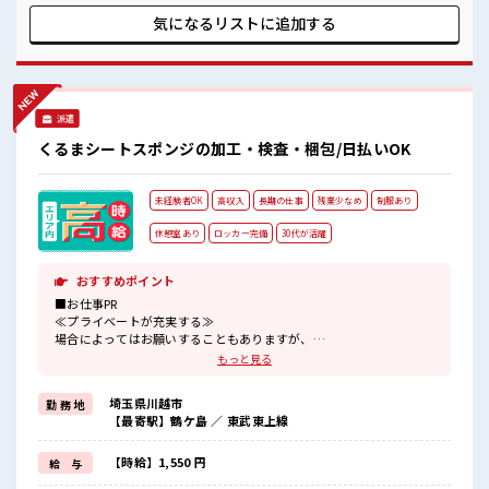
などがあれば、 担当がしっかりサポートします！ ■職場の雰
気になるリストに
追加する
囲気 女性多めで休み時間は女子トークがあふれる職場です！
もちろん男性の応募もOKですよ！ 明るすぎたり奇抜過ぎなけ
ればヘアカラーOK！ 仕事の合間の息抜きは休憩室で♪
派遣
くるまシートスポンジの加工・検査・梱包/日払いOK
未経験者OK
高収入
長期の仕事
残業少なめ
制服あり
休憩室あり
ロッカー完備
30代が活躍
おすすめポイント
■お仕事PR
≪プライベートが充実する≫
場合によってはお願いすることもありますが、
残業はほとんどナシ！
もっと見る
≪機能的な制服アリ≫
制服があるので、
埼玉県川越市
勤 務 地
毎日の服装の悩み解消♪
【最寄駅】鶴ケ島 ／ 東武東上線
≪未経験OKの仕事≫
新しいことにチャレンジするのは不安だけど、
しっかり働く環境が整っています！
【時給】1,550 円
給 与
イチからスキルUP・ステップUP目指していきましょう！