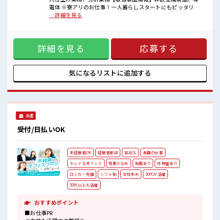
■職場の雰囲気
電体 ※寮アリのお仕事！一人暮らしスタートにもピッタリ♪
休憩室完備でランチや休憩も充実しそう♪
■お仕事PR ≪寮の相談もOK≫ 「このお仕事の条件いいの
…詳細を見る
職場にはロッカー完備！
に、 勤務地までちょっと遠くて…」という方にもオススメ！
私物の置きすぎには注意が必要ですね★
寮付きのお仕事なのでそんな心配はほぼナシ！ ≪無理なく働
残業はほとんどありません！
ける≫ 場合によってはお願いすることもありますが、 残業は
高収入もバッチリ目指せますよ！
詳細を見る
応募する
ほとんどナシ！ ≪機能的な制服アリ≫ 制服があるので、 毎日
の服装の悩み解消♪ ≪未経験でも活躍できる≫ 新しいことに
チャレンジするのは不安だけど、 しっかり働く環境が整って
います！ イチからスキルUP・ステップUP目指していきまし
気になるリストに
追加する
ょう！ ■職場の雰囲気 休憩室完備でランチや休憩も充実しそ
う♪ 職場にはロッカー完備！ 私物の置きすぎには注意が必要
ですね★ 残業はほとんどありません！ 高収入もバッチリ目指
せますよ！
派遣
受付/日払いOK
未経験者OK
経験者歓迎
高収入
長期の仕事
キレイなオフィス
残業少なめ
制服あり
休憩室あり
ロッカー完備
シフト制
女性多め
30代が活躍
50代以上も活躍
おすすめポイント
■お仕事PR