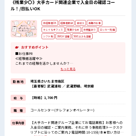
《残業少〇》大手カード関連企業で入金日の確認コー
ル！/日払いOK
未経験者OK
経験者歓迎
高収入
長期の仕事
キレイなオフィス
残業少なめ
休憩室あり
ロッカー完備
シフト制
30代が活躍
50代以上も活躍
おすすめポイント
■お仕事PR
≪経験者活躍中≫
これまでの経験を活かしませんか？
ブランクがあっても大丈夫♪
もっと見る
経験はちょっとだけ…という方もOK！
≪自分の時間も大切≫
埼玉県さいたま市南区
勤 務 地
残業はほとんどナシ！
【最寄駅】武蔵浦和 ／ 武蔵野線、埼京線
場合によってはお願いすることもあります♪
≪収入アップを目指せる≫
高時給だらけの派遣のお仕事です！
【時給】1,700 円
給 与
■職場の雰囲気
コールセンター(テレフォンオペレーター)
職 種
休憩室でホッと一息リフレッシュ！
職場にはロッカー完備！
私物の置きすぎには注意が必要ですね★
【大手カード関連グループ企業にてお電話業務】お客様への
仕事内容
残業はほとんどなし！
入金日の確認・ご案内業務、それに伴う事務処理トークスク
プライベートも謳歌できる☆
リプトに沿ってのご案内♪電話時間:10-15分/本★若い方は未