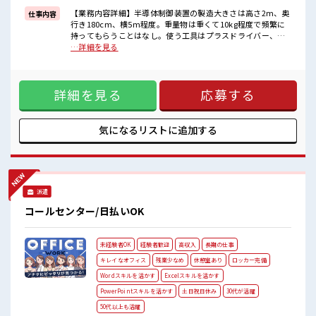
■職場の雰囲気
【業務内容詳細】半導体制御装置の製造大きさは高さ2m、奥
仕事内容
髪型・髪色自由♪
行き180cm、横5m程度。重量物は重くて10kg程度で頻繁に
派手過ぎなければOKだから、
持ってもらうことはなし。使う工具はプラスドライバー、六
モチベーションもUP！
角レンチ、トルクレンチ、スパナ。【取扱製品情報】半導体制
…詳細を見る
活気あふれる20代活躍中の職場です☆
御装置の製造 ■お仕事PR ≪自分の時間も大切≫ 残業はほとん
休憩室でホッと一息リフレッシュ！
どナシ！ 場合によってはお願いすることもあります♪ ≪週休
2日制≫ 週末は家族や友人と一緒にプライベート満喫！ ≪髪
詳細を見る
応募する
色自由で自分らしく働く≫ 明るすぎたり奇抜でなければ基本
的に自由！ (規定有)制服があると毎日の服選びに悩まずOK♪
≪初めての仕事だけど自分にもできそう≫ 新しいことにチャ
レンジするのは不安だけど、 しっかり働く環境が整っていま
気になるリストに
追加する
す！ イチからスキルUP・ステップUP目指していきましょ
う！ ■職場の雰囲気 髪型・髪色自由♪ 派手過ぎなければOK
だから、 モチベーションもUP！ 活気あふれる20代活躍中の
職場です☆ 休憩室でホッと一息リフレッシュ！
派遣
コールセンター/日払いOK
未経験者OK
経験者歓迎
高収入
長期の仕事
キレイなオフィス
残業少なめ
休憩室あり
ロッカー完備
Wordスキルを活かす
Excelスキルを活かす
PowerPointスキルを活かす
土日祝日休み
30代が活躍
50代以上も活躍