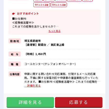
40代以上も活躍
50代以上も活躍
おすすめポイント
■お仕事PR
≪経験者活躍中≫
これまでの経験を活かしませんか？
ブランクがあっても大丈夫♪
もっと見る
経験はちょっとだけ…という方もOK！
≪女性も活躍できる職場≫
埼玉県新座市
勤 務 地
もちろん男性の応募も歓迎です！
【最寄駅】朝霞台 ／ 東武東上線
≪無理なく働ける≫
場合によってはお願いすることもありますが、
残業はほとんどナシ！
【時給】1,450 円
給 与
≪週休2日制≫
週末は家族や友人と一緒にプライベート満喫！
コールセンター(テレフォンオペレーター)
職 種
≪髪型自由≫
基本的に髪色自由で明るすぎたり奇抜でなければOKです！
(規定有)≪自分に向いている仕事が探せる≫
申請に関する問い合わせ対応業務、付随するメール対応業
仕事内容
困った事などがあれば、
務。不備に関する架電対応や申請書の審査業務も行っていた
担当がしっかりサポートします！
だきます。 ■お仕事PR ≪経験者活躍中≫ これまでの経験を活
かしませんか？ ブランクがあっても大丈夫♪ 経験はちょっと
…詳細を見る
■職場の雰囲気
だけ…という方もOK！ ≪女性も活躍できる職場≫ もちろん
女性多めで休み時間は女子トークがあふれる職場です！
男性の応募も歓迎です！ ≪無理なく働ける≫ 場合によっては
もちろん男性の応募もOKですよ！
お願いすることもありますが、 残業はほとんどナシ！ ≪週休
明るすぎたり奇抜過ぎなければヘアカラーOK！
詳細を見る
応募する
2日制≫ 週末は家族や友人と一緒にプライベート満喫！ ≪髪
仕事の合間の息抜きは休憩室で♪
型自由≫ 基本的に髪色自由で明るすぎたり奇抜でなければOK
です！ (規定有)≪自分に向いている仕事が探せる≫ 困った事