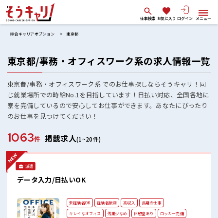
仕事検索
お気に入り
ログイン
メニュー
綜合キャリアオプション
東京都
東京都/事務・オフィスワーク系の求人情報一覧
東京都/事務・オフィスワーク系 でのお仕事探しならそうキャリ！同
じ就業場所での時給No.1を目指しています！日払い対応、全国各地に
寮を完備しているので安心してお仕事ができます。あなたにぴったり
のお仕事を見つけてください！
1063
掲載求人
件
(1~20件)
派遣
データ入力/日払いOK
未経験者OK
経験者歓迎
高収入
長期の仕事
キレイなオフィス
残業少なめ
休憩室あり
ロッカー完備