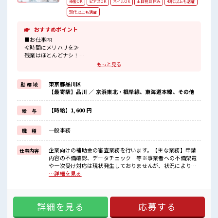
染髪OK
ピアスOK
ネイルOK
土日祝日休み
40代以上も活躍
50代以上も活躍
おすすめポイント
■お仕事PR
≪時間にメリハリを≫
残業はほとんどナシ！
場合によってはお願いすることもあります♪
もっと見る
≪完全週休二日制≫
週末は家族や友人と一緒にプライベート満喫！
東京都品川区
勤 務 地
≪モチベーションもUP≫
【最寄駅】品川 ／ 京浜東北・根岸線、東海道本線、その他
派手過ぎなければ髪型や髪色自由♪
(規定有)≪未経験OKの仕事≫
新しいことにチャレンジするのは不安だけど、
【時給】1,600 円
給 与
しっかり働く環境が整っています！
イチからスキルUP・ステップUP目指していきましょう！
一般事務
職 種
≪様々なお仕事をご提案≫
一人で悩まず気軽に相談できる、
派遣のお仕事です！
企業向けの補助金の審査業務を行います。【主な業務】申請
仕事内容
内容の不備確認、データチェック 等※事業者への不備架電
■職場の雰囲気
や一次受け対応は現状発生しておりませんが、状況によりお
キバツ過ぎなければ髪色・髪型は自由！
願いする場合がございます。※「セールスフォース」という
…詳細を見る
あなたの個性を大事にできます♪
システムにアップロードされた申請データを確認します。初
休憩室でホッと一息リフレッシュ！
めての方でも研修でしっかり習得いただけますのでご安心く
職場にはロッカー完備！
ださい。 ■お仕事PR ≪時間にメリハリを≫ 残業はほとんどナ
私物の置きすぎには注意が必要ですね★
詳細を見る
応募する
シ！ 場合によってはお願いすることもあります♪ ≪完全週休
二日制≫ 週末は家族や友人と一緒にプライベート満喫！ ≪モ