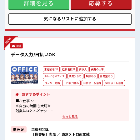
詳細を見る
応募する
の方も大カンゲイ≫ 新しいことにチャレンジするのは不安だ
けど、 しっかり働く環境が整っています！ イチからスキル
UP・ステップUP目指していきましょう！ ≪様々なお仕事を
ご提案≫ 一人で悩まず気軽に相談できる、 派遣のお仕事で
気になるリストに
追加する
す！ ■職場の雰囲気 休憩室で自分タイム！ のんびりスマホチ
ェック♪ 持ち物が多いあなたにもぴったり☆ ロッカー付き職
場♪ 残業はほとんどなし！ プライベートも謳歌できる☆
派遣
データ入力/日払いOK
未経験者OK
経験者歓迎
高収入
長期の仕事
キレイなオフィス
残業少なめ
制服あり
休憩室あり
ロッカー完備
土日祝日休み
40代以上も活躍
50代以上も活躍
おすすめポイント
■お仕事PR
≪自分の時間も大切≫
残業はほとんどナシ！
場合によってはお願いすることもあります♪
もっと見る
≪完全週休二日制≫
週末は家族や友人と一緒にプライベート満喫！
東京都北区
勤 務 地
≪動きやすい制服アリ≫
【最寄駅】志茂 ／ 東京メトロ南北線
制服があるので、