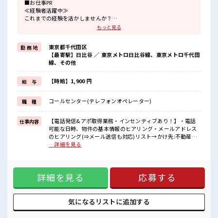
■お仕事PR
≪経験者活躍中≫
これまでの経験を活かしませんか？
ブランクがあっても大丈夫♪
もっと見る
経験はちょっとだけ…という方もOK！
≪無理なくお給料に残業代を上乗せ≫
東京都千代田区
勤 務 地
残業は月20時間未満で、
【最寄駅】日比谷 ／ 東京メトロ日比谷線、東京メトロ千代田
ほどよく稼げます♪
線、その他
≪土日祝休のお仕事≫
家族や友人と一緒にプライベート満喫！
≪様々なお仕事をご提案≫
【時給】1,900 円
給 与
一人で悩まず気軽に相談できる、
派遣のお仕事です！
コールセンター(テレフォンオペレーター)
職 種
■職場の雰囲気
活気あふれる20代活躍中の職場です☆
【電話発信&アポ取得業務・インセンティブあり！】・電話
仕事内容
休憩室完備でランチや休憩も充実しそう♪
可能な日時、物件の基本情報のヒアリング・メールアドレス
ロッカーあり！
のヒアリング(⇒メール送信も対応)リスト→かけ先:不動産会
安心してお仕事に集中♪
社、建設会社、リフォーム店など・トークスクリプトあり未
…詳細を見る
高収入もバッチリ目指せますよ！
経験でも安心！ ■お仕事PR ≪経験者活躍中≫ これまでの経験
を活かしませんか？ ブランクがあっても大丈夫♪ 経験はちょ
っとだけ…という方もOK！ ≪無理なくお給料に残業代を上乗
詳細を見る
応募する
せ≫ 残業は月20時間未満で、 ほどよく稼げます♪ ≪土日祝休
のお仕事≫ 家族や友人と一緒にプライベート満喫！ ≪様々な
お仕事をご提案≫ 一人で悩まず気軽に相談できる、 派遣のお
仕事です！ ■職場の雰囲気 活気あふれる20代活躍中の職場で
気になるリストに
追加する
す☆ 休憩室完備でランチや休憩も充実しそう♪ ロッカーあ
り！ 安心してお仕事に集中♪ 高収入もバッチリ目指せます