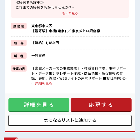
≪経験者活躍中≫
これまでの経験を活かしませんか？
ブランクがあっても大丈夫♪
もっと見る
経験はちょっとだけ…という方もOK！
≪女性も活躍できる職場≫
東京都中央区
勤 務 地
もちろん男性の応募も歓迎です！
【最寄駅】京橋(東京) ／ 東京メトロ銀座線
≪プライベートが充実する≫
場合によってはお願いすることもありますが、
残業はほとんどナシ！
【時給】1,850 円
給 与
≪土日祝休のお仕事≫
家族や友人と一緒にプライベート満喫！
一般事務
職 種
≪自分に合った期間で働ける≫
福利厚生が整った派遣のお仕事です！
【家電メーカーでの事務業務】・各種資料作成、事務サポー
仕事内容
■職場の雰囲気
ト・データ集計やレポート作成・商品情報・販促情報の登
女性が多い職場ですが男女は問いません！
録、更新、管理・WEBサイトの運営サポート ■お仕事PR ≪経
応募お待ちしております！
験者活躍中≫ これまでの経験を活かしませんか？ ブランクが
…詳細を見る
少人数の職場だから一緒に働く仲間との距離もグッと近い！
あっても大丈夫♪ 経験はちょっとだけ…という方もOK！ ≪
高収入もバッチリ目指せますよ！
女性も活躍できる職場≫ もちろん男性の応募も歓迎です！ ≪
プライベートが充実する≫ 場合によってはお願いすることも
詳細を見る
応募する
ありますが、 残業はほとんどナシ！ ≪土日祝休のお仕事≫ 家
族や友人と一緒にプライベート満喫！ ≪自分に合った期間で
働ける≫ 福利厚生が整った派遣のお仕事です！ ■職場の雰囲
気 女性が多い職場ですが男女は問いません！ 応募お待ちして
気になるリストに
追加する
おります！ 少人数の職場だから一緒に働く仲間との距離もグ
ッと近い！ 高収入もバッチリ目指せますよ！