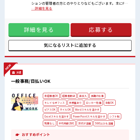
すよ！
ションの管理者の方とのやりとりなどもございます。主にFAX
とメールでのやり取りです。)・企業が発注する外注業務の発
…詳細を見る
注・買上業務(先方様によって買掛の業務の仕方や提出する書
類のパターンが違うのでその形式をマニュアル(紙面)を見なが
ら行って頂く業務もあります。) ■お仕事PR ≪自分の時間も
詳細を見る
応募する
大切≫ 残業はほとんどナシ！ 場合によってはお願いすること
もあります♪ ≪未経験OKの仕事≫ 新しいことにチャレンジ
するのは不安だけど、 しっかり働く環境が整っています！ イ
チからスキルUP・ステップUP目指していきましょう！ ≪自
気になるリストに
追加する
分に合った期間で働ける≫ 福利厚生が整った派遣のお仕事で
す！ ■職場の雰囲気 残業はほとんどなし！ プライベートも謳
歌できる☆ 高収入もバッチリ目指せますよ！ サポートもバッ
チリだから未経験からでも安心してスタートできますよ！
派遣
一般事務/日払いOK
未経験者OK
経験者歓迎
高収入
長期の仕事
キレイなオフィス
休憩室あり
ロッカー完備
染髪OK
ピアスOK
ネイルOK
Wordスキルを活かす
Excelスキルを活かす
PowerPointスキルを活かす
シフト制
残業なし
平均年齢20代
30代が活躍
50代以上も活躍
おすすめポイント