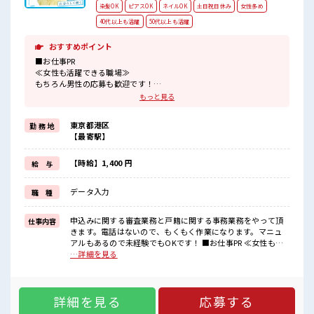
染髪OK
ピアスOK
ネイルOK
土日祝日休み
女性多め
40代以上も活躍
50代以上も活躍
おすすめポイント
■お仕事PR
≪女性も活躍できる職場≫
もちろん男性の応募も歓迎です！
≪時間にメリハリを≫
もっと見る
残業はほとんどナシ！
場合によってはお願いすることもあります♪
東京都港区
勤 務 地
≪完全週休二日制≫
【最寄駅】
週末は家族や友人と一緒にプライベート満喫！
≪髪色自由で自分らしく働く≫
明るすぎたり奇抜でなければ基本的に自由！
【時給】1,400 円
給 与
(規定有)≪未経験でも活躍できる≫
新しいことにチャレンジするのは不安だけど、
データ入力
職 種
しっかり働く環境が整っています！
イチからスキルUP・ステップUP目指していきましょう！
申込みに関する審査業務と戸籍に関する事務業務をやって頂
仕事内容
■職場の雰囲気
きます。電話はないので、もくもく作業になります。マニュ
女性多めで休み時間は女子トークがあふれる職場です！
アルもあるので未経験でもOKです！ ■お仕事PR ≪女性も活
もちろん男性の応募もOKですよ！
躍できる職場≫ もちろん男性の応募も歓迎です！ ≪時間にメ
…詳細を見る
派手すぎなければ多少のヘアカラーもOKなのはウレシイPoint☆
リハリを≫ 残業はほとんどナシ！ 場合によってはお願いする
こともあります♪ ≪完全週休二日制≫ 週末は家族や友人と一
緒にプライベート満喫！ ≪髪色自由で自分らしく働く≫ 明る
詳細を見る
応募する
すぎたり奇抜でなければ基本的に自由！ (規定有)≪未経験で
も活躍できる≫ 新しいことにチャレンジするのは不安だけ