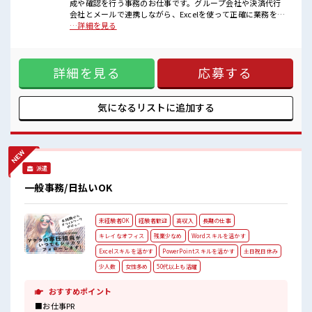
■職場の雰囲気
成や確認を行う事務のお仕事です。グループ会社や決済代行
女性も活躍しやすい雰囲気の職場です！
会社とメールで連携しながら、Excelを使って正確に業務を進
明るすぎたり奇抜過ぎなければヘアカラーOK！
めていただきます。】●お客様への請求に必要なデータの作
…詳細を見る
残業は少なめ！
成・確認●Excelを使用したデータ入力・集計・加工●グルー
たまに残業するくらいなら…という方、
プ会社や決済代行会社とのメール対応●請求内容や処理状況
応募お待ちしております！
の確認・調整●新しい商材に関する業務フローの整理
詳細を見る
応募する
●PowerPointを使用した手順書・資料作成●その他、部内の
事務サポート※電話対応よりも、メールやExcelを使用する業
務が中心です。※VLOOKUP関数を一から組むような高度な
Excelスキルは求められません。 ■お仕事PR ≪女性も仕事を
気になるリストに
追加する
しやすい職場≫ もちろん男性の応募も歓迎！ ≪自分の時間も
大切≫ 残業はほとんどナシ！ 場合によってはお願いすること
もあります♪ ≪完全週休二日制≫ 週末は家族や友人と一緒に
プライベート満喫！ ≪モチベーションもUP≫ 派手過ぎなけれ
ば髪型や髪色自由♪ (規定有)≪未経験でも活躍できる≫ 新し
派遣
いことにチャレンジするのは不安だけど、 しっかり働く環境
が整っています！ イチからスキルUP・ステップUP目指して
一般事務/日払いOK
いきましょう！ ■職場の雰囲気 女性も活躍しやすい雰囲気の
職場です！ 明るすぎたり奇抜過ぎなければヘアカラーOK！
残業は少なめ！ たまに残業するくらいなら…という方、 応募
未経験者OK
経験者歓迎
高収入
長期の仕事
お待ちしております！
キレイなオフィス
残業少なめ
Wordスキルを活かす
Excelスキルを活かす
PowerPointスキルを活かす
土日祝日休み
少人数
女性多め
50代以上も活躍
おすすめポイント
■お仕事PR