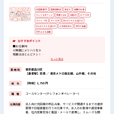
未経験者OK
経験者歓迎
高収入
長期の仕事
キレイなオフィス
残業少なめ
染髪OK
ピアスOK
タトゥーOK
ネイルOK
Wordスキルを活かす
Excelスキルを活かす
土日祝日休み
30代が活躍
50代以上も活躍
おすすめポイント
■お仕事PR
≪時間にメリハリを≫
残業はほとんどナシ！
場合によってはお願いすることもあります♪
もっと見る
≪週休2日制≫
週末は家族や友人と一緒にプライベート満喫！
東京都品川区
勤 務 地
≪髪色自由で自分らしく働く≫
【最寄駅】目黒 ／ 東京メトロ南北線、山手線、その他
明るすぎたり奇抜でなければ基本的に自由！
(規定有)≪未経験OKの仕事≫
新しいことにチャレンジするのは不安だけど、
【時給】1,750 円
給 与
しっかり働く環境が整っています！
イチからスキルUP・ステップUP目指していきましょう！
コールセンター(テレフォンオペレーター)
職 種
≪収入アップを目指せる≫
高時給だらけの派遣のお仕事です！
法人向け光回線の申込み後、サービスが開通するまでの進捗
仕事内容
■職場の雰囲気
管理や日程調整を行うお仕事です。法人のお客様や通信事業
髪型にこだわりのあるアナタは必見！
者、社内営業担当と電話・メールで連携し、スムーズな開通