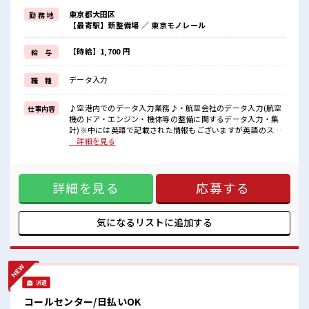
≪女性も仕事をしやすい職場≫
東京都大田区
勤 務 地
もちろん男性の応募も歓迎！
【最寄駅】新整備場 ／ 東京モノレール
≪週休2日制≫
週末は家族や友人と一緒にプライベート満喫！
≪未経験でも活躍できる≫
【時給】1,700 円
給 与
新しいことにチャレンジするのは不安だけど、
しっかり働く環境が整っています！
データ入力
職 種
イチからスキルUP・ステップUP目指していきましょう！
≪自分に合った期間で働ける≫
福利厚生が整った派遣のお仕事です！
♪空港内でのデータ入力業務♪・航空会社のデータ入力(航空
仕事内容
機のドア・エンジン・機体等の整備に関するデータ入力・集
■職場の雰囲気
計)※中には英語で記載された情報もございますが英語のスキ
女性多めで休み時間は女子トークがあふれる職場です！
ルは特段必要御座いません。・電話対応基本ございません(あ
…詳細を見る
もちろん男性の応募もOKですよ！
ったとしても社内の取次程度です) ■お仕事PR ≪ほぼ定時で
『少人数』だからコミュニケーションも取りやすい？
帰れる≫ 時間をしっかり確保できる、 残業基本ナシのお仕事
高収入もバッチリ目指せますよ！
♪ オンとオフをきっちり切り替えたい方にオススメ！ ≪女性
詳細を見る
応募する
も仕事をしやすい職場≫ もちろん男性の応募も歓迎！ ≪週休
2日制≫ 週末は家族や友人と一緒にプライベート満喫！ ≪未
経験でも活躍できる≫ 新しいことにチャレンジするのは不安
だけど、 しっかり働く環境が整っています！ イチからスキル
気になるリストに
追加する
UP・ステップUP目指していきましょう！ ≪自分に合った期
間で働ける≫ 福利厚生が整った派遣のお仕事です！ ■職場の
雰囲気 女性多めで休み時間は女子トークがあふれる職場で
す！ もちろん男性の応募もOKですよ！ 『少人数』だからコ
ミュニケーションも取りやすい？ 高収入もバッチリ目指せま
派遣
すよ！
コールセンター/日払いOK