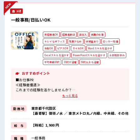
気あふれる20代活躍中の職場です☆ 仕事の合間の息抜きは休
憩室で♪
派遣
一般事務/日払いOK
未経験者OK
経験者歓迎
高収入
長期の仕事
キレイなオフィス
残業少なめ
休憩室あり
ロッカー完備
染髪OK
ピアスOK
ネイルOK
Wordスキルを活かす
Excelスキルを活かす
PowerPointスキルを活かす
土日祝日休み
平均年齢20代
30代が活躍
50代以上も活躍
おすすめポイント
■お仕事PR
≪経験者優遇≫
これまでの経験を活かしませんか？
ブランクがあっても大丈夫♪
もっと見る
経験はちょっとだけ…という方もOK！
≪プライベートが充実する≫
東京都千代田区
勤 務 地
場合によってはお願いすることもありますが、
【最寄駅】御茶ノ水 ／ 東京メトロ丸ノ内線、中央線、その他
残業はほとんどナシ！
≪週休2日制≫
週末は家族や友人と一緒にプライベート満喫！
【時給】1,900 円
給 与
≪ヘアカラーOKで自由な雰囲気の職場≫
明るすぎたり奇抜でなければ基本的に自由！
一般事務
職 種
(規定有)≪収入アップを目指せる≫