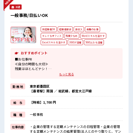
派遣
一般事務/日払いOK
未経験者OK
経験者歓迎
高収入
長期の仕事
キレイなオフィス
残業少なめ
Wordスキルを活かす
Excelスキルを活かす
30代が活躍
50代以上も活躍
おすすめポイント
■お仕事PR
≪自分の時間も大切≫
残業はほとんどナシ！
場合によってはお願いすることもあります♪
もっと見る
≪未経験OKの仕事≫
新しいことにチャレンジするのは不安だけど、
東京都墨田区
勤 務 地
しっかり働く環境が整っています！
【最寄駅】両国 ／ 総武線、都営大江戸線
イチからスキルUP・ステップUP目指していきましょう！
≪自分に合った期間で働ける≫
福利厚生が整った派遣のお仕事です！
【時給】1,700 円
給 与
■職場の雰囲気
一般事務
職 種
残業はほとんどなし！
プライベートも謳歌できる☆
高収入もバッチリ目指せますよ！
・企業の管理する定期メンテナンスの日程管理・企業の管理
仕事内容
サポートもバッチリだから未経験からでも安心してスタートできま
する定期メンテナンスの結果管理(法人とのやり取りと、マン