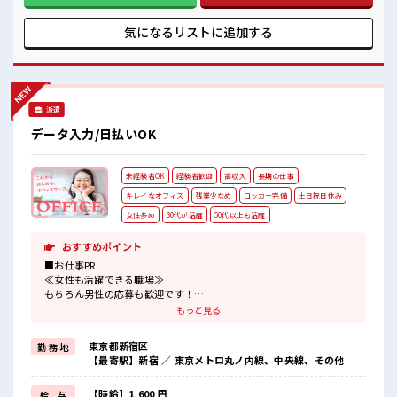
っています！ イチからスキルUP・ステップUP目指していき
ましょう！ ■職場の雰囲気 女性も活躍しやすい雰囲気の職場
気になるリストに
追加する
です！ 派手すぎなければ多少のヘアカラーもOKなのはウレシ
イPoint☆ 休憩室で楽しくランチ♪ 時間があれば昼寝もしち
ゃおう！
派遣
データ入力/日払いOK
未経験者OK
経験者歓迎
高収入
長期の仕事
キレイなオフィス
残業少なめ
ロッカー完備
土日祝日休み
女性多め
30代が活躍
50代以上も活躍
おすすめポイント
■お仕事PR
≪女性も活躍できる職場≫
もちろん男性の応募も歓迎です！
≪無理なく働ける≫
もっと見る
場合によってはお願いすることもありますが、
残業はほとんどナシ！
東京都新宿区
勤 務 地
≪土日祝休のお仕事≫
【最寄駅】新宿 ／ 東京メトロ丸ノ内線、中央線、その他
家族や友人と一緒にプライベート満喫！
≪未経験の方も大カンゲイ≫
新しいことにチャレンジするのは不安だけど、
【時給】1,600 円
給 与