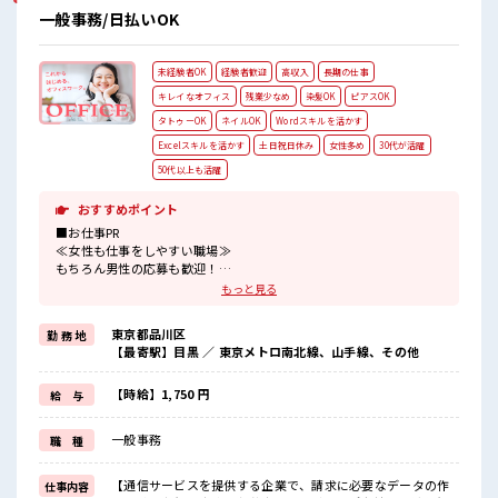
一般事務/日払いOK
未経験者OK
経験者歓迎
高収入
長期の仕事
キレイなオフィス
残業少なめ
染髪OK
ピアスOK
タトゥーOK
ネイルOK
Wordスキルを活かす
Excelスキルを活かす
土日祝日休み
女性多め
30代が活躍
50代以上も活躍
おすすめポイント
■お仕事PR
≪女性も仕事をしやすい職場≫
もちろん男性の応募も歓迎！
≪自分の時間も大切≫
もっと見る
残業はほとんどナシ！
場合によってはお願いすることもあります♪
東京都品川区
勤 務 地
≪完全週休二日制≫
【最寄駅】目黒 ／ 東京メトロ南北線、山手線、その他
週末は家族や友人と一緒にプライベート満喫！
≪モチベーションもUP≫
派手過ぎなければ髪型や髪色自由♪
【時給】1,750 円
給 与
(規定有)≪未経験でも活躍できる≫
新しいことにチャレンジするのは不安だけど、
一般事務
職 種
しっかり働く環境が整っています！
イチからスキルUP・ステップUP目指していきましょう！
【通信サービスを提供する企業で、請求に必要なデータの作
仕事内容