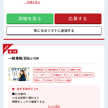
髪型自由な職場！
をサポートします。●法人向け光回線の開通に関する進捗管
…詳細を見る
残業はほとんどなし！
理●法人のお客様への確認・日程調整●通信事業者や工事会
プライベートも謳歌できる☆
社との電話・メール対応 ■お仕事PR ≪時間にメリハリを≫ 残
土日祝休みなので、
業はほとんどナシ！ 場合によってはお願いすることもありま
ON/OFFの切替もしやすい！
詳細を見る
応募する
す♪ ≪週休2日制≫ 週末は家族や友人と一緒にプライベート
満喫！ ≪髪色自由で自分らしく働く≫ 明るすぎたり奇抜でな
ければ基本的に自由！ (規定有)≪未経験OKの仕事≫ 新しいこ
とにチャレンジするのは不安だけど、 しっかり働く環境が整
気になるリストに
追加する
っています！ イチからスキルUP・ステップUP目指していき
ましょう！ ≪収入アップを目指せる≫ 高時給だらけの派遣の
お仕事です！ ■職場の雰囲気 髪型にこだわりのあるアナタは
必見！ 髪型自由な職場！ 残業はほとんどなし！ プライベート
も謳歌できる☆ 土日祝休みなので、 ON/OFFの切替もしやす
派遣
い！
一般事務/日払いOK
未経験者OK
経験者歓迎
高収入
長期の仕事
キレイなオフィス
休憩室あり
ロッカー完備
土日祝日休み
残業なし
女性多め
50代以上も活躍
おすすめポイント
■お仕事PR
≪ほぼ定時で帰れる≫
時間をしっかり確保できる、
残業基本ナシのお仕事♪
もっと見る