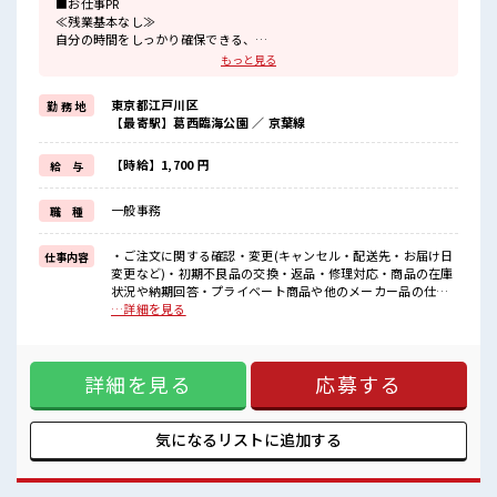
■お仕事PR
≪残業基本なし≫
自分の時間をしっかり確保できる、
残業基本ナシのお仕事♪
もっと見る
オンとオフをきっちり切り替えたい方にオススメ！
≪ヘアカラーOKで自由な雰囲気の職場≫
東京都江戸川区
勤 務 地
明るすぎたり奇抜でなければ基本的に自由！
【最寄駅】葛西臨海公園 ／ 京葉線
(規定有)≪未経験の方も大カンゲイ≫
新しいことにチャレンジするのは不安だけど、
しっかり働く環境が整っています！
【時給】1,700 円
給 与
イチからスキルUP・ステップUP目指していきましょう！
≪様々なお仕事をご提案≫
一般事務
職 種
一人で悩まず気軽に相談できる、
派遣のお仕事です！
・ご注文に関する確認・変更(キャンセル・配送先・お届け日
仕事内容
■職場の雰囲気
変更など)・初期不良品の交換・返品・修理対応・商品の在庫
髪型・髪色自由♪
状況や納期回答・プライベート商品や他のメーカー品の仕様
派手過ぎなければOKだから、
や寸法に関する問合せメール対応がメインになります8～9割
…詳細を見る
モチベーションもUP！
メール 1～2割がコール ■お仕事PR ≪残業基本なし≫ 自
活気あふれる20代活躍中の職場です☆
分の時間をしっかり確保できる、 残業基本ナシのお仕事♪ オ
仕事の合間の息抜きは休憩室で♪
ンとオフをきっちり切り替えたい方にオススメ！ ≪ヘアカラ
詳細を見る
応募する
ーOKで自由な雰囲気の職場≫ 明るすぎたり奇抜でなければ基
本的に自由！ (規定有)≪未経験の方も大カンゲイ≫ 新しいこ
とにチャレンジするのは不安だけど、 しっかり働く環境が整
っています！ イチからスキルUP・ステップUP目指していき
気になるリストに
追加する
ましょう！ ≪様々なお仕事をご提案≫ 一人で悩まず気軽に相
談できる、 派遣のお仕事です！ ■職場の雰囲気 髪型・髪色自
由♪ 派手過ぎなければOKだから、 モチベーションもUP！ 活