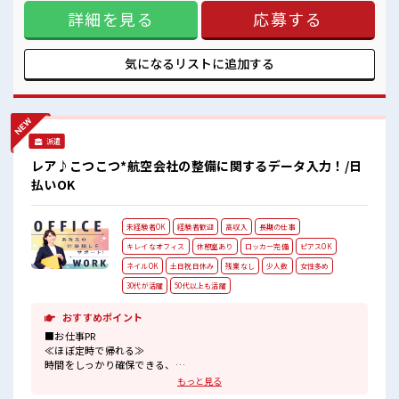
れば髪型や髪色自由♪ (規定有)≪未経験の方も大カンゲイ≫
詳細を見る
応募する
新しいことにチャレンジするのは不安だけど、 しっかり働く
環境が整っています！ イチからスキルUP・ステップUP目指
していきましょう！ ≪自分に合った期間で働ける≫ 福利厚生
が整った派遣のお仕事です！ ■職場の雰囲気 派手すぎなけれ
気になるリストに
追加する
ば多少のヘアカラーもOKなのはウレシイPoint☆ 休憩室完備
でランチや休憩も充実しそう♪ 職場にはロッカー完備！ 私物
の置きすぎには注意が必要ですね★
派遣
レア♪こつこつ*航空会社の整備に関するデータ入力！/日
払いOK
未経験者OK
経験者歓迎
高収入
長期の仕事
キレイなオフィス
休憩室あり
ロッカー完備
ピアスOK
ネイルOK
土日祝日休み
残業なし
少人数
女性多め
30代が活躍
50代以上も活躍
おすすめポイント
■お仕事PR
≪ほぼ定時で帰れる≫
時間をしっかり確保できる、
残業基本ナシのお仕事♪
もっと見る
オンとオフをきっちり切り替えたい方にオススメ！