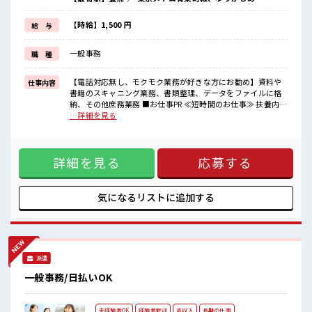
≪土日祝休のお仕事≫
家族や友人と一緒にプライベート満喫！
≪髪型自由≫
【時給】1,500 円
給 与
基本的に髪色自由で明るすぎたり奇抜でなければOKです！
(規定有)≪未経験の方も大カンゲイ≫
一般事務
職 種
新しいことにチャレンジするのは不安だけど、
しっかり働く環境が整っています！
イチからスキルUP・ステップUP目指していきましょう！
【電話対応無し、モクモク業務が好きな方にお勧め】資料や
仕事内容
書籍のスキャニング業務、書類整理、データをファイルに格
■職場の雰囲気
納、その他庶務業務 ■お仕事PR ≪短時間のお仕事≫ 扶養内
派手すぎなければ多少のヘアカラーもOKなのはウレシイPoint☆
OKなので、 主婦&主夫さんも気軽にご応募くださいね♪ ≪時
…詳細を見る
休憩室で楽しくおしゃべり！
間にメリハリを≫ 残業はほとんどナシ！ 場合によってはお願
ストレス解消☆
いすることもあります♪ ≪土日祝休のお仕事≫ 家族や友人と
持ち物が多いあなたにもぴったり☆
一緒にプライベート満喫！ ≪髪型自由≫ 基本的に髪色自由で
ロッカー付き職場♪
詳細を見る
応募する
明るすぎたり奇抜でなければOKです！ (規定有)≪未経験の方
も大カンゲイ≫ 新しいことにチャレンジするのは不安だけ
ど、 しっかり働く環境が整っています！ イチからスキルUP・
ステップUP目指していきましょう！ ■職場の雰囲気 派手すぎ
気になるリストに
追加する
なければ多少のヘアカラーもOKなのはウレシイPoint☆ 休憩
室で楽しくおしゃべり！ ストレス解消☆ 持ち物が多いあなた
にもぴったり☆ ロッカー付き職場♪
派遣
一般事務/日払いOK
未経験者OK
経験者歓迎
高収入
長期の仕事