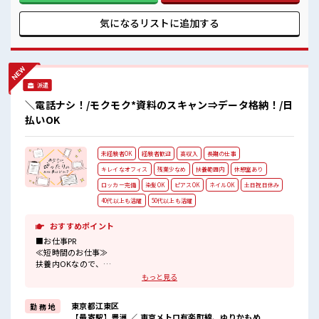
ど、 しっかり働く環境が整っています！ イチからスキルUP・
ステップUP目指していきましょう！ ■職場の雰囲気 女性多め
気になるリストに
追加する
で休み時間は女子トークがあふれる職場です！ もちろん男性
の応募もOKですよ！ 派手すぎなければ多少のヘアカラーも
OKなのはウレシイPoint☆
派遣
＼電話ナシ！/モクモク*資料のスキャン⇒データ格納！/日
払いOK
未経験者OK
経験者歓迎
高収入
長期の仕事
キレイなオフィス
残業少なめ
扶養範囲内
休憩室あり
ロッカー完備
染髪OK
ピアスOK
ネイルOK
土日祝日休み
40代以上も活躍
50代以上も活躍
おすすめポイント
■お仕事PR
≪短時間のお仕事≫
扶養内OKなので、
主婦&主夫さんも気軽にご応募くださいね♪
もっと見る
≪時間にメリハリを≫
残業はほとんどナシ！
東京都江東区
勤 務 地
場合によってはお願いすることもあります♪
【最寄駅】豊洲 ／ 東京メトロ有楽町線、ゆりかもめ