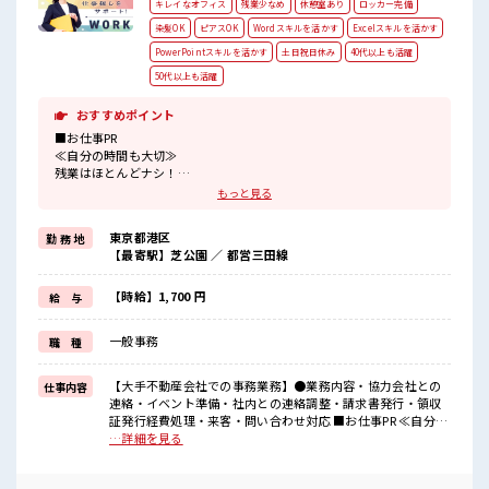
キレイなオフィス
残業少なめ
休憩室あり
ロッカー完備
染髪OK
ピアスOK
Wordスキルを活かす
Excelスキルを活かす
PowerPointスキルを活かす
土日祝日休み
40代以上も活躍
50代以上も活躍
おすすめポイント
■お仕事PR
≪自分の時間も大切≫
残業はほとんどナシ！
場合によってはお願いすることもあります♪
もっと見る
≪土日祝休のお仕事≫
家族や友人と一緒にプライベート満喫！
東京都港区
勤 務 地
≪モチベーションもUP≫
【最寄駅】芝公園 ／ 都営三田線
派手過ぎなければ髪型や髪色自由♪
(規定有)≪未経験の方も大カンゲイ≫
新しいことにチャレンジするのは不安だけど、
【時給】1,700 円
給 与
しっかり働く環境が整っています！
イチからスキルUP・ステップUP目指していきましょう！
一般事務
職 種
≪自分に合った期間で働ける≫
福利厚生が整った派遣のお仕事です！
【大手不動産会社での事務業務】●業務内容・協力会社との
仕事内容
■職場の雰囲気
連絡・イベント準備・社内との連絡調整・請求書発行・領収
派手すぎなければ多少のヘアカラーもOKなのはウレシイPoint☆
証発行経費処理・来客・問い合わせ対応 ■お仕事PR ≪自分の
休憩室完備でランチや休憩も充実しそう♪
時間も大切≫ 残業はほとんどナシ！ 場合によってはお願いす
…詳細を見る
職場にはロッカー完備！
ることもあります♪ ≪土日祝休のお仕事≫ 家族や友人と一緒
私物の置きすぎには注意が必要ですね★
にプライベート満喫！ ≪モチベーションもUP≫ 派手過ぎなけ