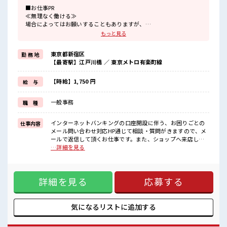
■お仕事PR
≪無理なく働ける≫
場合によってはお願いすることもありますが、
残業はほとんどナシ！
もっと見る
≪未経験OKの仕事≫
新しいことにチャレンジするのは不安だけど、
東京都新宿区
勤 務 地
しっかり働く環境が整っています！
【最寄駅】江戸川橋 ／ 東京メトロ有楽町線
イチからスキルUP・ステップUP目指していきましょう！
≪収入アップを目指せる≫
高時給だらけの派遣のお仕事です！
【時給】1,750 円
給 与
■職場の雰囲気
一般事務
職 種
休憩室でホッと一息リフレッシュ！
職場にはロッカー完備！
私物の置きすぎには注意が必要ですね★
インターネットバンキングの口座開設に伴う、お困りごとの
仕事内容
高収入もバッチリ目指せますよ！
メール問い合わせ対応HP通じて相談・質問がきますので、メ
ールで返信して頂くお仕事です。また、ショップへ来店して
いる方とWEBでつないで、お困りごとをご案内頂く対応を数
…詳細を見る
件可能性あります。 ■お仕事PR ≪無理なく働ける≫ 場合によ
ってはお願いすることもありますが、 残業はほとんどナシ！
≪未経験OKの仕事≫ 新しいことにチャレンジするのは不安だ
詳細を見る
応募する
けど、 しっかり働く環境が整っています！ イチからスキル
UP・ステップUP目指していきましょう！ ≪収入アップを目
指せる≫ 高時給だらけの派遣のお仕事です！ ■職場の雰囲気
休憩室でホッと一息リフレッシュ！ 職場にはロッカー完備！
気になるリストに
追加する
私物の置きすぎには注意が必要ですね★ 高収入もバッチリ目
指せますよ！