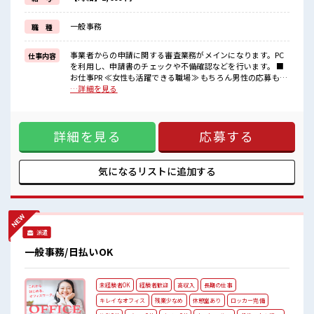
しっかり働く環境が整っています！
イチからスキルUP・ステップUP目指していきましょう！
一般事務
職 種
≪自分に向いている仕事が探せる≫
困った事などがあれば、
担当がしっかりサポートします！
事業者からの申請に関する審査業務がメインになります。PC
仕事内容
を利用し、申請書のチェックや不備確認などを行います。 ■
■職場の雰囲気
お仕事PR ≪女性も活躍できる職場≫ もちろん男性の応募も歓
女性が多めの職場です♪
迎です！ ≪無理なく働ける≫ 場合によってはお願いすること
…詳細を見る
ロッカーあり！
もありますが、 残業はほとんどナシ！ ≪土日祝休のお仕事≫
安心してお仕事に集中♪
家族や友人と一緒にプライベート満喫！ ≪未経験の方も大カ
残業はほとんどなし！
ンゲイ≫ 新しいことにチャレンジするのは不安だけど、 しっ
プライベートも謳歌できる☆
詳細を見る
応募する
かり働く環境が整っています！ イチからスキルUP・ステップ
高収入もバッチリ目指せますよ！
UP目指していきましょう！ ≪自分に向いている仕事が探せる
≫ 困った事などがあれば、 担当がしっかりサポートします！
■職場の雰囲気 女性が多めの職場です♪ ロッカーあり！ 安心
気になるリストに
追加する
してお仕事に集中♪ 残業はほとんどなし！ プライベートも謳
歌できる☆ 高収入もバッチリ目指せますよ！
派遣
一般事務/日払いOK
未経験者OK
経験者歓迎
高収入
長期の仕事
キレイなオフィス
残業少なめ
休憩室あり
ロッカー完備