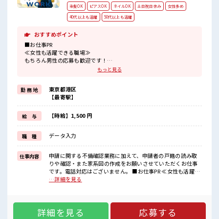
染髪OK
ピアスOK
ネイルOK
土日祝日休み
女性多め
40代以上も活躍
50代以上も活躍
おすすめポイント
■お仕事PR
≪女性も活躍できる職場≫
もちろん男性の応募も歓迎です！
≪時間にメリハリを≫
もっと見る
残業はほとんどナシ！
場合によってはお願いすることもあります♪
東京都港区
勤 務 地
≪週休2日制≫
【最寄駅】
週末は家族や友人と一緒にプライベート満喫！
≪モチベーションもUP≫
派手過ぎなければ髪型や髪色自由♪
【時給】1,500 円
給 与
(規定有)≪未経験でも活躍できる≫
新しいことにチャレンジするのは不安だけど、
データ入力
職 種
しっかり働く環境が整っています！
イチからスキルUP・ステップUP目指していきましょう！
申請に関する不備確認業務に加えて、申請者の戸籍の読み取
仕事内容
■職場の雰囲気
りや確認・また家系図の作成をお願いさせていただくお仕事
女性も活躍しやすい雰囲気の職場です！
です。電話対応はございません。 ■お仕事PR ≪女性も活躍で
派手すぎなければ多少のヘアカラーもOKなのはウレシイPoint☆
きる職場≫ もちろん男性の応募も歓迎です！ ≪時間にメリハ
…詳細を見る
休憩室で楽しくランチ♪
リを≫ 残業はほとんどナシ！ 場合によってはお願いすること
時間があれば昼寝もしちゃおう！
もあります♪ ≪週休2日制≫ 週末は家族や友人と一緒にプラ
イベート満喫！ ≪モチベーションもUP≫ 派手過ぎなければ髪
詳細を見る
応募する
型や髪色自由♪ (規定有)≪未経験でも活躍できる≫ 新しいこ
とにチャレンジするのは不安だけど、 しっかり働く環境が整