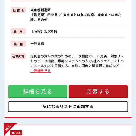
オンとオフをきっちり切り替えたい方にオススメ！
≪女性も活躍できる職場≫
東京都新宿区
勤 務 地
もちろん男性の応募も歓迎です！
【最寄駅】四ツ谷 ／ 東京メトロ丸ノ内線、東京メトロ南北
≪土日祝休のお仕事≫
線、その他
家族や友人と一緒にプライベート満喫！
≪初めての仕事だけど自分にもできそう≫
新しいことにチャレンジするのは不安だけど、
【時給】1,600 円
給 与
しっかり働く環境が整っています！
イチからスキルUP・ステップUP目指していきましょう！
一般事務
職 種
≪収入アップを目指せる≫
高時給だらけの派遣のお仕事です！
定例会の資料作成のためのデータ抽出/シート更新、対象リス
仕事内容
■職場の雰囲気
トのデータ抽出、専用システムへの入力/社外クライアントへ
女性多めで休み時間は女子トークがあふれる職場です！
のメール対応や電話対応、商談の同席と議事録の作成などフ
もちろん男性の応募もOKですよ！
ォーマットは既に決まっており、やることも教えて頂けま
…詳細を見る
休憩室でホッと一息リフレッシュ！
す。企業のシステムを多々活用しますので、覚えることに抵
ロッカーあり！
抗なければ問題無いです。 ■お仕事PR ≪ほぼ定時で帰れる≫
安心してお仕事に集中♪
時間をしっかり確保できる、 残業基本ナシのお仕事♪ オンと
詳細を見る
応募する
オフをきっちり切り替えたい方にオススメ！ ≪女性も活躍で
きる職場≫ もちろん男性の応募も歓迎です！ ≪土日祝休のお
仕事≫ 家族や友人と一緒にプライベート満喫！ ≪初めての仕
事だけど自分にもできそう≫ 新しいことにチャレンジするの
気になるリストに
追加する
は不安だけど、 しっかり働く環境が整っています！ イチから
スキルUP・ステップUP目指していきましょう！ ≪収入アッ
プを目指せる≫ 高時給だらけの派遣のお仕事です！ ■職場の
雰囲気 女性多めで休み時間は女子トークがあふれる職場で
す！ もちろん男性の応募もOKですよ！ 休憩室でホッと一息
派遣
リフレッシュ！ ロッカーあり！ 安心してお仕事に集中♪