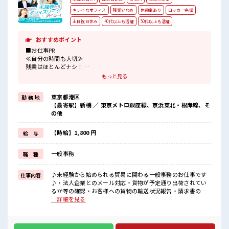
キレイなオフィス
残業少なめ
休憩室あり
ロッカー完備
土日祝日休み
40代以上も活躍
50代以上も活躍
おすすめポイント
■お仕事PR
≪自分の時間も大切≫
残業はほとんどナシ！
場合によってはお願いすることもあります♪
もっと見る
≪土日祝休のお仕事≫
家族や友人と一緒にプライベート満喫！
東京都港区
勤 務 地
≪未経験の方も大カンゲイ≫
【最寄駅】新橋 ／ 東京メトロ銀座線、京浜東北・根岸線、そ
新しいことにチャレンジするのは不安だけど、
の他
しっかり働く環境が整っています！
イチからスキルUP・ステップUP目指していきましょう！
≪様々なお仕事をご提案≫
【時給】1,800 円
給 与
一人で悩まず気軽に相談できる、
派遣のお仕事です！
一般事務
職 種
■職場の雰囲気
休憩室で自分タイム！
♪未経験から始められる貿易に関わる一般事務のお仕事です
仕事内容
のんびりスマホチェック♪
♪・法人企業とのメール対応・貨物が予定通り出荷されてい
持ち物が多いあなたにもぴったり☆
るか等の確認・お客様への貨物の輸送状況報告・請求書の発
ロッカー付き職場♪
行※しっかり教えて頂けるので未経験でも安心して開始でき
…詳細を見る
残業はほとんどなし！
ます！ ■お仕事PR ≪自分の時間も大切≫ 残業はほとんどナ
プライベートも謳歌できる☆
シ！ 場合によってはお願いすることもあります♪ ≪土日祝休
のお仕事≫ 家族や友人と一緒にプライベート満喫！ ≪未経験