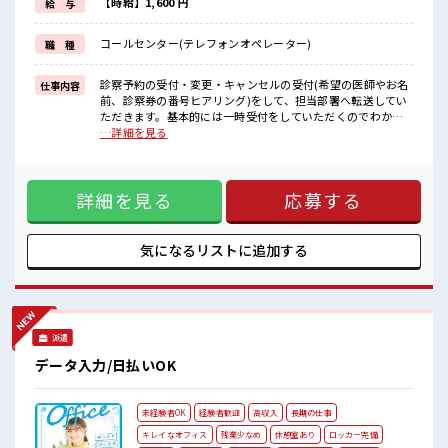
≪自分に向いている仕事が探せる≫
【時給】1,600 円
給 与
困った事などがあれば、
担当がしっかりサポートします！
コールセンター(テレフォンオペレーター)
職 種
■職場の雰囲気
活気あふれる20代活躍中の職場です☆
診察予約の受付・変更・キャンセルの受付(希望の医師やお名
仕事内容
休憩室で自分タイム！
前、診察券の番号ヒアリング)をして、担当部署へ転送してい
のんびりスマホチェック♪
ただきます。基本的には一時受付をしていただくのでわから
持ち物が多いあなたにもぴったり☆
ないことは転送対応もしくはSVに聞ける環境もあります。 ■
…詳細を見る
ロッカー付き職場♪
お仕事PR ≪経験を活かせる≫ これまでの経験を活かしません
高収入もバッチリ目指せますよ！
か？ ブランクがあっても大丈夫♪ 経験はちょっとだけ…とい
う方もOK！ ≪自分の時間も大切≫ 残業はほとんどナシ！ 場
詳細を見る
応募する
合によってはお願いすることもあります♪ ≪完全週休二日制
≫ 週末は家族や友人と一緒にプライベート満喫！ ≪自分に向
いている仕事が探せる≫ 困った事などがあれば、 担当がしっ
かりサポートします！ ■職場の雰囲気 活気あふれる20代活躍
気になるリストに
追加する
中の職場です☆ 休憩室で自分タイム！ のんびりスマホチェッ
ク♪ 持ち物が多いあなたにもぴったり☆ ロッカー付き職場♪
高収入もバッチリ目指せますよ！
派遣
データ入力/日払いOK
未経験者OK
経験者歓迎
高収入
長期の仕事
キレイなオフィス
残業少なめ
休憩室あり
ロッカー完備