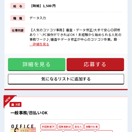
毎日の服装の悩み解消♪
≪未経験の方も大カンゲイ≫
【時給】1,500 円
給 与
新しいことにチャレンジするのは不安だけど、
しっかり働く環境が整っています！
データ入力
職 種
イチからスキルUP・ステップUP目指していきましょう！
≪収入アップを目指せる≫
高時給だらけの派遣のお仕事です！
【人気のコツコツ事務】審査・データ修正/大手で安心◎研修
仕事内容
あり！＼PC操作ができればOK！未経験から始められる人気の
■職場の雰囲気
事務ワーク♪/審査やデータ修正が中心のコツコツ作業。簡単
休憩室で楽しくランチ♪
な軽作業もあり、適度に動きのあるお仕事です◎100名以上の
…詳細を見る
時間があれば昼寝もしちゃおう！
当社スタッフが活躍中で、フォロー体制もバッチリ！■お仕
持ち物が多いあなたにもぴったり☆
事内容PCを使用した申請内容の審査業務(要件一致確認)デー
ロッカー付き職場♪
タの不備チェック・修正封入やレイアウト変更などの軽作業
残業はほとんどなし！
詳細を見る
応募する
(業務量に応じて対応)入職から約1週間で簡単な研修あり(未経
プライベートも謳歌できる☆
験でも安心！) ■お仕事PR ≪自分の時間も大切≫ 残業はほと
んどナシ！ 場合によってはお願いすることもあります♪ ≪完
全週休二日制≫ 週末は家族や友人と一緒にプライベート満
気になるリストに
追加する
喫！ ≪動きやすい制服アリ≫ 制服があるので、 毎日の服装の
悩み解消♪ ≪未経験の方も大カンゲイ≫ 新しいことにチャレ
ンジするのは不安だけど、 しっかり働く環境が整っていま
す！ イチからスキルUP・ステップUP目指していきましょ
う！ ≪収入アップを目指せる≫ 高時給だらけの派遣のお仕事
派遣
です！ ■職場の雰囲気 休憩室で楽しくランチ♪ 時間があれば
昼寝もしちゃおう！ 持ち物が多いあなたにもぴったり☆ ロッ
一般事務/日払いOK
カー付き職場♪ 残業はほとんどなし！ プライベートも謳歌で
きる☆
未経験者OK
経験者歓迎
高収入
長期の仕事