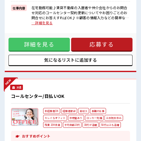
≪収入アップを目指せる≫
高時給だらけの派遣のお仕事です！
在宅勤務可能♪賃貸不動産の入居者や仲介会社からのお問合
仕事内容
せ対応のコールセンター契約更新についてやお困りごとのお
■職場の雰囲気
問合せにお答えすればOK♪※顧客の情報入力などの簡単なデ
女性が多い職場ですが男女は問いません！
ータ入力も行います◆具体的には…・お部屋に設置してある
…詳細を見る
応募お待ちしております！
エアコンや給湯器などの設備に関するお問い合わせ、近隣騒
≪20代の方が多数活躍中の職場≫
音に関する相談等について etc...※分からないことは全て
休憩室で楽しくランチ♪
SVに聞ける環境です。 ■お仕事PR ≪短時間のお仕事≫ 扶養内
時間があれば昼寝もしちゃおう！
詳細を見る
応募する
OKなので、 主婦&主夫さんも気軽にご応募くださいね♪ ≪経
験を活かせる≫ これまでの経験を活かしませんか？ ブランク
があっても大丈夫♪ 経験はちょっとだけ…という方もOK！
≪女性も働きやすい職場≫ もちろん男性の応募も歓迎です
気になるリストに
追加する
よ！ ≪無理なく働ける≫ 場合によってはお願いすることもあ
りますが、 残業はほとんどナシ！ ≪収入アップを目指せる≫
高時給だらけの派遣のお仕事です！ ■職場の雰囲気 女性が多
い職場ですが男女は問いません！ 応募お待ちしております！
≪20代の方が多数活躍中の職場≫ 休憩室で楽しくランチ♪ 時
派遣
間があれば昼寝もしちゃおう！
コールセンター/日払いOK
未経験者OK
経験者歓迎
高収入
長期の仕事
キレイなオフィス
休憩室あり
ロッカー完備
土日祝日休み
残業 20H未満
平均年齢20代
30代が活躍
50代以上も活躍
おすすめポイント