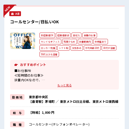
派遣
コールセンター/日払いOK
未経験者OK
経験者歓迎
高収入
長期の仕事
キレイなオフィス
残業少なめ
扶養範囲内
休憩室あり
ロッカー完備
シフト制
女性多め
平均年齢20代
30代が活躍
50代以上も活躍
おすすめポイント
■お仕事PR
≪短時間のお仕事≫
扶養内OKなので、
主婦&主夫さんも気軽にご応募くださいね♪
もっと見る
≪経験を活かせる≫
これまでの経験を活かしませんか？
東京都中央区
勤 務 地
ブランクがあっても大丈夫♪
【最寄駅】茅場町 ／ 東京メトロ日比谷線、東京メトロ東西線
経験はちょっとだけ…という方もOK！
≪女性も働きやすい職場≫
もちろん男性の応募も歓迎ですよ！
【時給】1,800 円
給 与
≪無理なく働ける≫
場合によってはお願いすることもありますが、
コールセンター(テレフォンオペレーター)
職 種
残業はほとんどナシ！