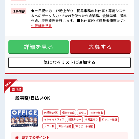
高時給だらけの派遣のお仕事です！
◆土日祝休み！17時上がり 簡易事務のお仕事！専用システ
仕事内容
■職場の雰囲気
ムへのデータ入力・Excelを使った作成業務、会議準備、資料
明るすぎたり奇抜過ぎなければヘアカラーOK！
作成、庶務業務を行います。 ■お仕事PR ≪経験者優遇≫ これ
活気あふれる20代活躍中の職場です☆
までの経験を活かしませんか？ ブランクがあっても大丈夫♪
…詳細を見る
休憩室完備でランチや休憩も充実しそう♪
経験はちょっとだけ…という方もOK！ ≪プライベートが充実
残業はほとんどありません！
する≫ 場合によってはお願いすることもありますが、 残業は
ほとんどナシ！ ≪週休2日制≫ 週末は家族や友人と一緒にプ
詳細を見る
応募する
ライベート満喫！ ≪ヘアカラーOKで自由な雰囲気の職場≫
明るすぎたり奇抜でなければ基本的に自由！ (規定有)≪収入
アップを目指せる≫ 高時給だらけの派遣のお仕事です！ ■職
場の雰囲気 明るすぎたり奇抜過ぎなければヘアカラーOK！
気になるリストに
追加する
活気あふれる20代活躍中の職場です☆ 休憩室完備でランチや
休憩も充実しそう♪ 残業はほとんどありません！
派遣
一般事務/日払いOK
未経験者OK
経験者歓迎
高収入
長期の仕事
キレイなオフィス
残業少なめ
休憩室あり
ロッカー完備
シフト制
30代が活躍
50代以上も活躍
おすすめポイント