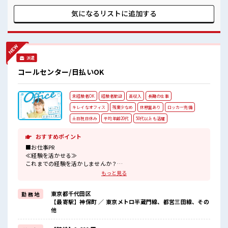
チベーションもUP≫ 派手過ぎなければ髪型や髪色自由♪ (規
定有)≪未経験OKの仕事≫ 新しいことにチャレンジするのは
気になるリストに
追加する
不安だけど、 しっかり働く環境が整っています！ イチからス
キルUP・ステップUP目指していきましょう！ ≪様々なお仕
事をご提案≫ 一人で悩まず気軽に相談できる、 派遣のお仕事
です！ ■職場の雰囲気 キバツ過ぎなければ髪色・髪型は自
由！ あなたの個性を大事にできます♪ 休憩室でホッと一息リ
派遣
フレッシュ！ 職場にはロッカー完備！ 私物の置きすぎには注
意が必要ですね★
コールセンター/日払いOK
未経験者OK
経験者歓迎
高収入
長期の仕事
キレイなオフィス
残業少なめ
休憩室あり
ロッカー完備
土日祝日休み
平均年齢20代
50代以上も活躍
おすすめポイント
■お仕事PR
≪経験を活かせる≫
これまでの経験を活かしませんか？
ブランクがあっても大丈夫♪
もっと見る
経験はちょっとだけ…という方もOK！
≪自分の時間も大切≫
東京都千代田区
勤 務 地
残業はほとんどナシ！
【最寄駅】神保町 ／ 東京メトロ半蔵門線、都営三田線、その
場合によってはお願いすることもあります♪
他
≪完全週休二日制≫
週末は家族や友人と一緒にプライベート満喫！