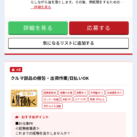
らしながら油を落とします。その後、熱処理をするための機
■職場の雰囲気
械に部品を投入します。(バレル研磨。研磨機に投入し洗浄す
…詳細を見る
一緒に働く仲間ともなじみやすい少人数の職場☆
る作業。)【取扱製品情報】自動車部品 ■お仕事PR ≪残業で
明るすぎたり奇抜過ぎなければヘアカラーOK！
稼げる≫ 高収入を希望される方にオススメ。 残業は月20時間
休憩時間にゆっくりできるスペース完備！
以上あります♪ ≪髪色自由で自分らしく働く≫ 明るすぎたり
詳細を見る
応募する
奇抜でなければ基本的に自由！ (規定有)≪機能的な制服アリ
≫ 制服があるので、 毎日の服装の悩み解消♪ ≪未経験の方も
大カンゲイ≫ 新しいことにチャレンジするのは不安だけど、
しっかり働く環境が整っています！ イチからスキルUP・ステ
気になるリストに
追加する
ップUP目指していきましょう！ ≪様々なお仕事をご提案≫ 一
人で悩まず気軽に相談できる、 派遣のお仕事です！ ■職場の
雰囲気 一緒に働く仲間ともなじみやすい少人数の職場☆ 明る
すぎたり奇抜過ぎなければヘアカラーOK！ 休憩時間にゆっく
りできるスペース完備！
派遣
クルマ部品の梱包・出荷作業/日払いOK
経験者歓迎
長期の仕事
制服あり
休憩室あり
社員食堂あり
ロッカー完備
染髪OK
ピアスOK
残業 20H以上
40代以上も活躍
おすすめポイント
■お仕事PR
≪経験者優遇≫
これまでの経験を活かしませんか？