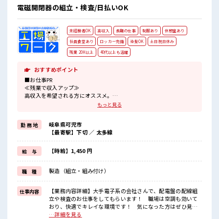
電磁開閉器の組立・検査/日払いOK
未経験者OK
高収入
長期の仕事
制服あり
休憩室あり
社員食堂あり
ロッカー完備
染髪OK
土日祝日休み
残業 20H以上
40代以上も活躍
おすすめポイント
■お仕事PR
≪残業で収入アップ≫
高収入を希望される方にオススメ。
残業は月20時間以上あります♪
もっと見る
≪完全週休二日制≫
週末は家族や友人と一緒にプライベート満喫！
岐阜県可児市
勤 務 地
≪ヘアカラーOKで自由な雰囲気の職場≫
【最寄駅】下切 ／ 太多線
明るすぎたり奇抜でなければ基本的に自由！
(規定有)制服があると毎日の服選びに悩まずOK♪
≪未経験でも活躍できる≫
【時給】1,450 円
給 与
新しいことにチャレンジするのは不安だけど、
しっかり働く環境が整っています！
製造（組立・組み付け）
職 種
イチからスキルUP・ステップUP目指していきましょう！
■職場の雰囲気
【業務内容詳細】大手電子系の会社さんで、配電盤の配線組
仕事内容
髪型・髪色自由♪
立や検査のお仕事をしてもらいます！ 職場は空調も効いて
派手過ぎなければOKだから、
おり、快適でキレイな環境です！ 気になった方はぜひ見学
モチベーションもUP！
から、お気軽にご応募ください☆【取扱製品情報】低圧電磁
…詳細を見る