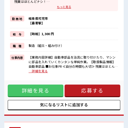
残業はほとんどナシ！
場合によってはお願いすることもあります♪
もっと見る
≪ラクラク制服アリ≫
制服があるので、
岐阜県可児市
勤 務 地
毎日の服装の悩み解消♪
【最寄駅】
≪未経験でも活躍できる≫
新しいことにチャレンジするのは不安だけど、
しっかり働く環境が整っています！
【時給】1,300 円
給 与
イチからスキルUP・ステップUP目指していきましょう！
≪収入アップを目指せる≫
製造（組立・組み付け）
職 種
高時給だらけの派遣のお仕事です！
■職場の雰囲気
【業務内容詳細】自動車部品を治具に取り付けたり、マシン
仕事内容
休憩室完備でランチや休憩も充実しそう♪
に部品を入れていくカンタンな単純作業。【取扱製品情報】
持ち物が多いあなたにもぴったり☆
自動車部品 ■お仕事PR ≪自分の時間も大切≫ 残業はほとんど
ロッカー付き職場♪
ナシ！ 場合によってはお願いすることもあります♪ ≪ラクラ
…詳細を見る
残業はほとんどありません！
ク制服アリ≫ 制服があるので、 毎日の服装の悩み解消♪ ≪未
経験でも活躍できる≫ 新しいことにチャレンジするのは不安
だけど、 しっかり働く環境が整っています！ イチからスキル
詳細を見る
応募する
UP・ステップUP目指していきましょう！ ≪収入アップを目
指せる≫ 高時給だらけの派遣のお仕事です！ ■職場の雰囲気
休憩室完備でランチや休憩も充実しそう♪ 持ち物が多いあな
たにもぴったり☆ ロッカー付き職場♪ 残業はほとんどありま
気になるリストに
追加する
せん！