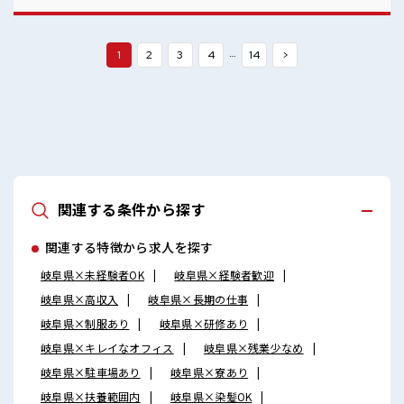
しやすい！
…
1
2
3
4
14
>
関連する条件から探す
関連する特徴から求人を探す
岐阜県×未経験者OK
岐阜県×経験者歓迎
岐阜県×高収入
岐阜県×長期の仕事
岐阜県×制服あり
岐阜県×研修あり
岐阜県×キレイなオフィス
岐阜県×残業少なめ
岐阜県×駐車場あり
岐阜県×寮あり
岐阜県×扶養範囲内
岐阜県×染髪OK