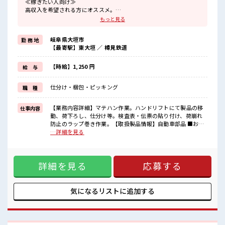
≪稼ぎたい人向け≫
高収入を希望される方にオススメ。
残業は月20時間以上あります♪
もっと見る
≪髪型自由≫
基本的に髪色自由で明るすぎたり奇抜でなければOKです！
岐阜県大垣市
勤 務 地
(規定有)≪機能的な制服アリ≫
【最寄駅】東大垣 ／ 樽見鉄道
制服があるので、
毎日の服装の悩み解消♪
≪未経験でも活躍できる≫
【時給】1,250 円
給 与
新しいことにチャレンジするのは不安だけど、
しっかり働く環境が整っています！
仕分け・梱包・ピッキング
職 種
イチからスキルUP・ステップUP目指していきましょう！
≪自分に向いている仕事が探せる≫
困った事などがあれば、
【業務内容詳細】マテハン作業。ハンドリフトにて製品の移
仕事内容
担当がしっかりサポートします！
動、荷下ろし、仕分け等。検査表・伝票の貼り付け、荷崩れ
防止のラップ巻き作業。【取扱製品情報】自動車部品 ■お仕
■職場の雰囲気
事PR ≪稼ぎたい人向け≫ 高収入を希望される方にオススメ。
…詳細を見る
少人数でアットホームな雰囲気の職場！
残業は月20時間以上あります♪ ≪髪型自由≫ 基本的に髪色自
髪型・髪色自由♪
由で明るすぎたり奇抜でなければOKです！ (規定有)≪機能的
派手過ぎなければOKだから、
な制服アリ≫ 制服があるので、 毎日の服装の悩み解消♪ ≪未
モチベーションもUP！
詳細を見る
応募する
経験でも活躍できる≫ 新しいことにチャレンジするのは不安
残業多め！
だけど、 しっかり働く環境が整っています！ イチからスキル
稼ぎたい方は必見！
UP・ステップUP目指していきましょう！ ≪自分に向いてい
る仕事が探せる≫ 困った事などがあれば、 担当がしっかりサ
気になるリストに
追加する
ポートします！ ■職場の雰囲気 少人数でアットホームな雰囲
気の職場！ 髪型・髪色自由♪ 派手過ぎなければOKだから、
モチベーションもUP！ 残業多め！ 稼ぎたい方は必見！