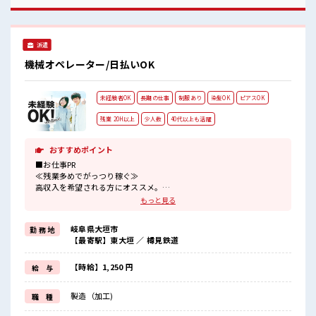
てお仕事に集中♪
派遣
機械オペレーター/日払いOK
未経験者OK
長期の仕事
制服あり
染髪OK
ピアスOK
残業 20H以上
少人数
40代以上も活躍
おすすめポイント
■お仕事PR
≪残業多めでがっつり稼ぐ≫
高収入を希望される方にオススメ。
残業は月20時間以上あります♪
もっと見る
≪モチベーションもUP≫
派手過ぎなければ髪型や髪色自由♪
岐阜県大垣市
勤 務 地
(規定有)≪動きやすい制服アリ≫
【最寄駅】東大垣 ／ 樽見鉄道
制服があるので、
毎日の服装の悩み解消♪
≪未経験でも活躍できる≫
【時給】1,250 円
給 与
新しいことにチャレンジするのは不安だけど、
しっかり働く環境が整っています！
製造（加工)
職 種
イチからスキルUP・ステップUP目指していきましょう！
≪自分に合った期間で働ける≫