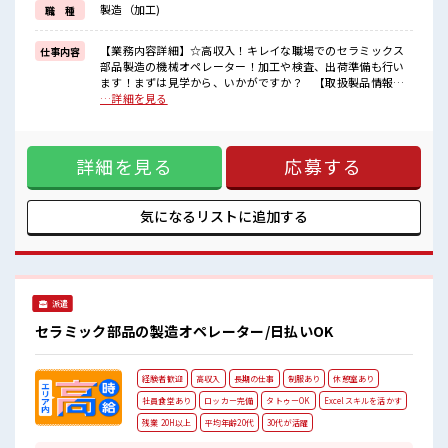
製造（加工)
職 種
福利厚生が整った派遣のお仕事です！
■職場の雰囲気
【業務内容詳細】☆高収入！キレイな職場でのセラミックス
仕事内容
≪20代の方が多数活躍中の職場≫
部品製造の機械オペレーター！加工や検査、出荷準備も行い
休憩時間にゆっくりできるスペース完備！
ます！まずは見学から、いかがですか？ 【取扱製品情報】
職場にはロッカー完備！
セラミック電子部品製造 ■お仕事PR ≪経験者優遇≫ これまで
…詳細を見る
私物の置きすぎには注意が必要ですね★
の経験を活かしませんか？ ブランクがあっても大丈夫♪ 経験
残業多め！
はちょっとだけ…という方もOK！ ≪稼ぎたい人向け≫ 高収
稼ぎたい方は必見！
入を希望される方にオススメ。 残業は月20時間以上あります
詳細を見る
応募する
♪ ≪機能的な制服アリ≫ 制服があるので、 毎日の服装の悩み
解消♪ ≪自分に合った期間で働ける≫ 福利厚生が整った派遣
のお仕事です！ ■職場の雰囲気 ≪20代の方が多数活躍中の職
場≫ 休憩時間にゆっくりできるスペース完備！ 職場にはロッ
気になるリストに
追加する
カー完備！ 私物の置きすぎには注意が必要ですね★ 残業多
め！ 稼ぎたい方は必見！
派遣
セラミック部品の製造オペレーター/日払いOK
経験者歓迎
高収入
長期の仕事
制服あり
休憩室あり
社員食堂あり
ロッカー完備
タトゥーOK
Excelスキルを活かす
残業 20H以上
平均年齢20代
30代が活躍