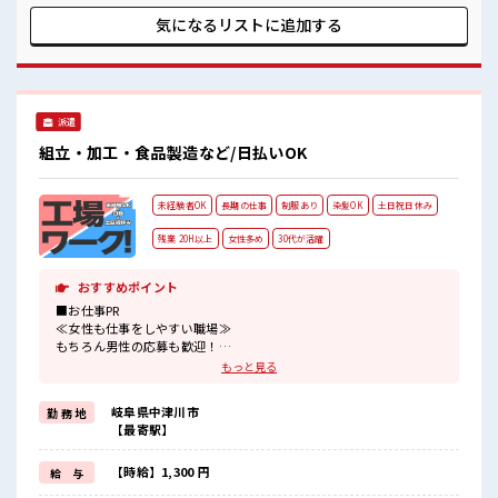
気 20代の若い世代がたくさん活躍中の活気ある職場！ 休憩室
で楽しくランチ♪ 時間があれば昼寝もしちゃおう！ 持ち物が
気になるリストに
追加する
多いあなたにもぴったり☆ ロッカー付き職場♪
派遣
組立・加工・食品製造など/日払いOK
未経験者OK
長期の仕事
制服あり
染髪OK
土日祝日休み
残業 20H以上
女性多め
30代が活躍
おすすめポイント
■お仕事PR
≪女性も仕事をしやすい職場≫
もちろん男性の応募も歓迎！
≪残業多めでがっつり稼ぐ≫
もっと見る
高収入を希望される方にオススメ。
残業は月20時間以上あります♪
岐阜県中津川市
勤 務 地
≪週休2日制≫
【最寄駅】
週末は家族や友人と一緒にプライベート満喫！
≪モチベーションもUP≫
派手過ぎなければ髪型や髪色自由♪
【時給】1,300 円
給 与
(規定有)≪ラクラク制服アリ≫