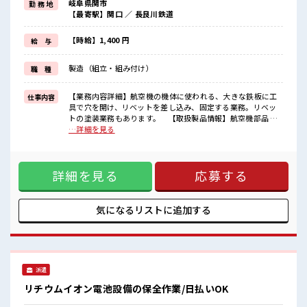
岐阜県関市
勤 務 地
高収入を希望される方にオススメ。
【最寄駅】関口 ／ 長良川鉄道
残業は月20時間以上あります♪
≪動きやすい制服アリ≫
制服があるので、
【時給】1,400 円
給 与
毎日の服装の悩み解消♪
≪収入アップを目指せる≫
製造（組立・組み付け）
職 種
高時給だらけの派遣のお仕事です！
■職場の雰囲気
【業務内容詳細】航空機の機体に使われる、大きな鉄板に工
仕事内容
休憩室で自分タイム！
具で穴を開け、リベットを差し込み、固定する業務。リベッ
のんびりスマホチェック♪
トの塗装業務もあります。 【取扱製品情報】航空機部品 ■
職場にはロッカー完備！
お仕事PR ≪経験者優遇≫ これまでの経験を活かしませんか？
…詳細を見る
私物の置きすぎには注意が必要ですね★
ブランクがあっても大丈夫♪ 経験はちょっとだけ…という方
残業が多めだからしっかり稼ぎたい方にもオススメ！
もOK！ ≪稼ぎたい人向け≫ 高収入を希望される方にオスス
メ。 残業は月20時間以上あります♪ ≪動きやすい制服アリ≫
詳細を見る
応募する
制服があるので、 毎日の服装の悩み解消♪ ≪収入アップを目
指せる≫ 高時給だらけの派遣のお仕事です！ ■職場の雰囲気
休憩室で自分タイム！ のんびりスマホチェック♪ 職場にはロ
ッカー完備！ 私物の置きすぎには注意が必要ですね★ 残業が
気になるリストに
追加する
多めだからしっかり稼ぎたい方にもオススメ！
派遣
リチウムイオン電池設備の保全作業/日払いOK