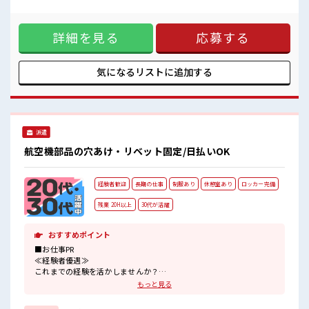
扱製品情報】自動車などのバッテリー ■お仕事PR ≪残業で稼
げる≫ 高収入を希望される方にオススメ。 残業は月20時間以
上あります♪ 制服があると毎日の服選びに悩まずOK♪ ≪未
詳細を見る
応募する
経験でも活躍できる≫ 新しいことにチャレンジするのは不安
だけど、 しっかり働く環境が整っています！ イチからスキル
UP・ステップUP目指していきましょう！ ≪収入アップを目
指せる≫ 高時給だらけの派遣のお仕事です！ ■職場の雰囲気
気になるリストに
追加する
休憩室完備でランチや休憩も充実しそう♪ 職場にはロッカー
完備！ 私物の置きすぎには注意が必要ですね★ 残業多め！ 稼
ぎたい方は必見！ 高収入もバッチリ目指せますよ！
派遣
航空機部品の穴あけ・リベット固定/日払いOK
経験者歓迎
長期の仕事
制服あり
休憩室あり
ロッカー完備
残業 20H以上
30代が活躍
おすすめポイント
■お仕事PR
≪経験者優遇≫
これまでの経験を活かしませんか？
ブランクがあっても大丈夫♪
もっと見る
経験はちょっとだけ…という方もOK！
≪稼ぎたい人向け≫