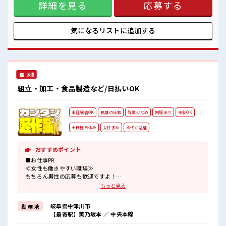
詳細を見る
応募する
しょう！ ≪自分に向いている仕事が探せる≫ 困った事などが
あれば、 担当がしっかりサポートします！ ■職場の雰囲気 休
憩室で自分タイム！ のんびりスマホチェック♪ 職場にはロッ
カー完備！ 私物の置きすぎには注意が必要ですね★ 残業多
気になるリストに
追加する
め！ 稼ぎたい方は必見！ 高収入もバッチリ目指せますよ！
派遣
組立・加工・食品製造など/日払いOK
未経験者OK
長期の仕事
残業少なめ
制服あり
染髪OK
土日祝日休み
女性多め
30代が活躍
おすすめポイント
■お仕事PR
≪女性も働きやすい職場≫
もちろん男性の応募も歓迎ですよ！
≪時間にメリハリを≫
もっと見る
残業はほとんどナシ！
場合によってはお願いすることもあります♪
岐阜県中津川市
勤 務 地
≪完全週休二日制≫
【最寄駅】美乃坂本 ／ 中央本線
週末は家族や友人と一緒にプライベート満喫！
≪髪型自由≫