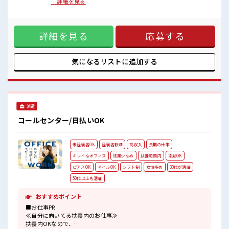
をしっかり確保できる、 残業基本ナシのお仕事♪ オンとオフ
…詳細を見る
キバツ過ぎなければ髪色・髪型は自由！
をきっちり切り替えたい方にオススメ！ ≪モチベーションも
あなたの個性を大事にできます♪
UP≫ 派手過ぎなければ髪型や髪色自由♪ (規定有)≪動きやす
ピタっと定時退社！
い制服アリ≫ 制服があるので、 毎日の服装の悩み解消♪ ≪未
残業は基本ナシ♪
詳細を見る
応募する
経験OKの仕事≫ 新しいことにチャレンジするのは不安だけ
高収入もバッチリ目指せますよ！
ど、 しっかり働く環境が整っています！ イチからスキルUP・
ステップUP目指していきましょう！ ≪収入アップを目指せる
≫ 高時給だらけの派遣のお仕事です！ ■職場の雰囲気 キバツ
気になるリストに
追加する
過ぎなければ髪色・髪型は自由！ あなたの個性を大事にでき
ます♪ ピタっと定時退社！ 残業は基本ナシ♪ 高収入もバッチ
リ目指せますよ！
派遣
コールセンター/日払いOK
未経験者OK
経験者歓迎
高収入
長期の仕事
キレイなオフィス
残業少なめ
扶養範囲内
染髪OK
ピアスOK
ネイルOK
シフト制
女性多め
30代が活躍
50代以上も活躍
おすすめポイント
■お仕事PR
≪自分に向いてる扶養内のお仕事≫
扶養内OKなので、