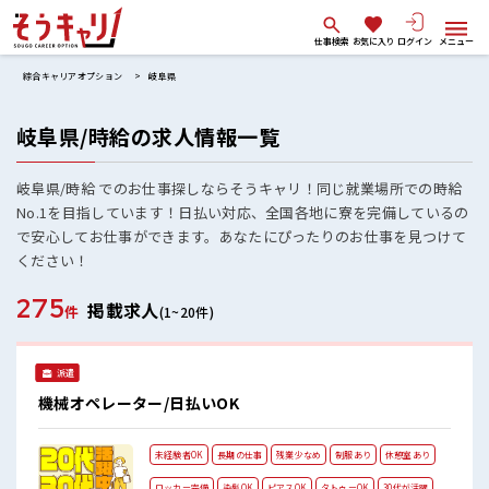
仕事検索
お気に入り
ログイン
メニュー
綜合キャリアオプション
岐阜県
岐阜県/時給の求人情報一覧
岐阜県/時給 でのお仕事探しならそうキャリ！同じ就業場所での時給
No.1を目指しています！日払い対応、全国各地に寮を完備しているの
で安心してお仕事ができます。あなたにぴったりのお仕事を見つけて
ください！
275
掲載求人
件
(1~20件)
派遣
機械オペレーター/日払いOK
未経験者OK
長期の仕事
残業少なめ
制服あり
休憩室あり
ロッカー完備
染髪OK
ピアスOK
タトゥーOK
30代が活躍