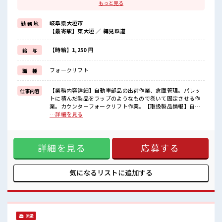
ブランクがあっても大丈夫♪
もっと見る
経験はちょっとだけ…という方もOK！
≪稼ぎたい人向け≫
岐阜県大垣市
勤 務 地
高収入を希望される方にオススメ。
【最寄駅】東大垣 ／ 樽見鉄道
残業は月20時間以上あります♪
≪髪色自由で自分らしく働く≫
明るすぎたり奇抜でなければ基本的に自由！
【時給】1,250 円
給 与
(規定有)≪機能的な制服アリ≫
制服があるので、
フォークリフト
職 種
毎日の服装の悩み解消♪
≪様々なお仕事をご提案≫
一人で悩まず気軽に相談できる、
【業務内容詳細】自動車部品の出荷作業、倉庫管理。パレッ
仕事内容
派遣のお仕事です！
トに積んだ製品をラップのようなもので巻いて固定させる作
業。カウンターフォークリフト作業。【取扱製品情報】自動
■職場の雰囲気
車部品 ■お仕事PR ≪経験者優遇≫ これまでの経験を活かしま
…詳細を見る
髪型・髪色自由♪
せんか？ ブランクがあっても大丈夫♪ 経験はちょっとだけ…
派手過ぎなければOKだから、
という方もOK！ ≪稼ぎたい人向け≫ 高収入を希望される方
モチベーションもUP！
にオススメ。 残業は月20時間以上あります♪ ≪髪色自由で自
休憩室で楽しくランチ♪
詳細を見る
応募する
分らしく働く≫ 明るすぎたり奇抜でなければ基本的に自由！
時間があれば昼寝もしちゃおう！
(規定有)≪機能的な制服アリ≫ 制服があるので、 毎日の服装
ロッカーあり！
の悩み解消♪ ≪様々なお仕事をご提案≫ 一人で悩まず気軽に
安心してお仕事に集中♪
相談できる、 派遣のお仕事です！ ■職場の雰囲気 髪型・髪色
気になるリストに
追加する
自由♪ 派手過ぎなければOKだから、 モチベーションもUP！
休憩室で楽しくランチ♪ 時間があれば昼寝もしちゃおう！ ロ
ッカーあり！ 安心してお仕事に集中♪
派遣