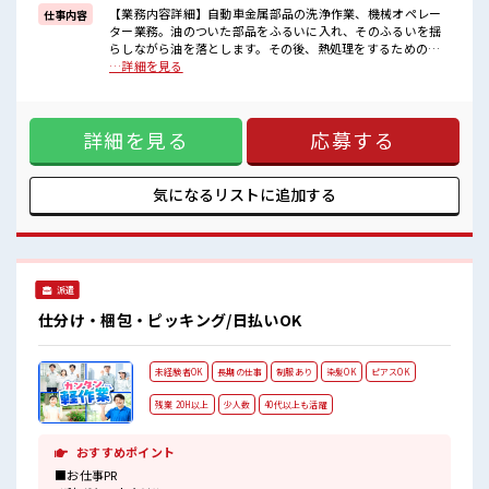
福利厚生が整った派遣のお仕事です！
【業務内容詳細】自動車金属部品の洗浄作業、機械オペレー
仕事内容
ター業務。油のついた部品をふるいに入れ、そのふるいを揺
■職場の雰囲気
らしながら油を落とします。その後、熱処理をするための機
少人数でアットホームな雰囲気の職場！
械に部品を投入します。(バレル研磨。研磨機に投入し洗浄す
…詳細を見る
髪型にこだわりのあるアナタは必見！
る作業。)【取扱製品情報】自動車部品 ■お仕事PR ≪残業多
髪型自由な職場！
めでがっつり稼ぐ≫ 高収入を希望される方にオススメ。 残業
残業がしっかりあるお仕事！
は月20時間以上あります♪ ≪モチベーションもUP≫ 派手過
詳細を見る
応募する
ぎなければ髪型や髪色自由♪ (規定有)≪動きやすい制服アリ
≫ 制服があるので、 毎日の服装の悩み解消♪ ≪未経験でも活
躍できる≫ 新しいことにチャレンジするのは不安だけど、 し
っかり働く環境が整っています！ イチからスキルUP・ステッ
気になるリストに
追加する
プUP目指していきましょう！ ≪自分に合った期間で働ける≫
福利厚生が整った派遣のお仕事です！ ■職場の雰囲気 少人数
でアットホームな雰囲気の職場！ 髪型にこだわりのあるアナ
タは必見！ 髪型自由な職場！ 残業がしっかりあるお仕事！
派遣
仕分け・梱包・ピッキング/日払いOK
未経験者OK
長期の仕事
制服あり
染髪OK
ピアスOK
残業 20H以上
少人数
40代以上も活躍
おすすめポイント
■お仕事PR