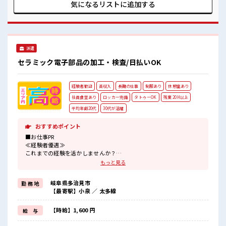
するのは不安だけど、 しっかり働く環境が整っています！ イ
気になるリストに
追加する
チからスキルUP・ステップUP目指していきましょう！ ≪自
分に向いている仕事が探せる≫ 困った事などがあれば、 担当
がしっかりサポートします！ ■職場の雰囲気 髪型・髪色自由
♪ 派手過ぎなければOKだから、 モチベーションもUP！ 休憩
時間にゆっくりできるスペース完備！ ロッカーあり！ 安心し
派遣
てお仕事に集中♪
セラミック電子部品の加工・検査/日払いOK
経験者歓迎
高収入
長期の仕事
制服あり
休憩室あり
社員食堂あり
ロッカー完備
タトゥーOK
残業 20H以上
平均年齢20代
30代が活躍
おすすめポイント
■お仕事PR
≪経験者優遇≫
これまでの経験を活かしませんか？
ブランクがあっても大丈夫♪
もっと見る
経験はちょっとだけ…という方もOK！
≪稼ぎたい人向け≫
岐阜県多治見市
勤 務 地
高収入を希望される方にオススメ。
【最寄駅】小泉 ／ 太多線
残業は月20時間以上あります♪
≪機能的な制服アリ≫
制服があるので、
【時給】1,600 円
給 与
毎日の服装の悩み解消♪
≪自分に合った期間で働ける≫