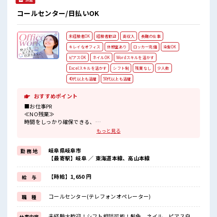
コールセンター/日払いOK
未経験者OK
経験者歓迎
高収入
長期の仕事
キレイなオフィス
休憩室あり
ロッカー完備
染髪OK
ピアスOK
ネイルOK
Wordスキルを活かす
Excelスキルを活かす
シフト制
残業なし
少人数
40代以上も活躍
50代以上も活躍
おすすめポイント
■お仕事PR
≪NO残業≫
時間をしっかり確保できる、
残業基本ナシのお仕事♪
もっと見る
オンとオフをきっちり切り替えたい方にオススメ！
≪髪型自由≫
岐阜県岐阜市
勤 務 地
基本的に髪色自由で明るすぎたり奇抜でなければOKです！
【最寄駅】岐阜 ／ 東海道本線、高山本線
(規定有)≪未経験OKの仕事≫
新しいことにチャレンジするのは不安だけど、
しっかり働く環境が整っています！
【時給】1,650 円
給 与
イチからスキルUP・ステップUP目指していきましょう！
≪様々なお仕事をご提案≫
コールセンター(テレフォンオペレーター)
職 種
一人で悩まず気軽に相談できる、
派遣のお仕事です！
未経験大歓迎！シフト相談可能！髪色、ネイル、ピアス自
仕事内容