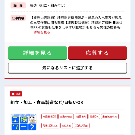
制服があるので、
製造（組立・組み付け）
職 種
毎日の服装の悩み解消♪
≪自分に向いている仕事が探せる≫
困った事などがあれば、
【業務内容詳細】精密測定機器製品・部品の入出庫及び製品
仕事内容
担当がしっかりサポートします！
の出荷作業に関る業務【取扱製品情報】精密測定機器 ■お仕
事PR ≪女性も仕事をしやすい職場≫ もちろん男性の応募も歓
■職場の雰囲気
迎！ ≪残業多めでがっつり稼ぐ≫ 高収入を希望される方にオ
…詳細を見る
女性も活躍しやすい雰囲気の職場です！
ススメ。 残業は月20時間以上あります♪ ≪週休2日制≫ 週末
髪型にこだわりのあるアナタは必見！
は家族や友人と一緒にプライベート満喫！ ≪モチベーション
髪型自由な職場！
もUP≫ 派手過ぎなければ髪型や髪色自由♪ (規定有)≪ラクラ
残業がしっかりあるお仕事！
詳細を見る
応募する
ク制服アリ≫ 制服があるので、 毎日の服装の悩み解消♪ ≪自
分に向いている仕事が探せる≫ 困った事などがあれば、 担当
がしっかりサポートします！ ■職場の雰囲気 女性も活躍しや
すい雰囲気の職場です！ 髪型にこだわりのあるアナタは必
気になるリストに
追加する
見！ 髪型自由な職場！ 残業がしっかりあるお仕事！
派遣
組立・加工・食品製造など/日払いOK
未経験者OK
長期の仕事
制服あり
染髪OK
土日祝日休み
残業 20H以上
女性多め
30代が活躍