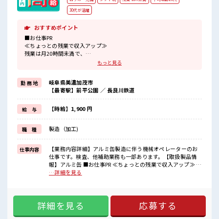
30代が活躍
おすすめポイント
■お仕事PR
≪ちょっとの残業で収入アップ≫
残業は月20時間未満で、
ほどよく稼げます♪
もっと見る
≪機能的な制服アリ≫
制服があるので、
岐阜県美濃加茂市
勤 務 地
毎日の服装の悩み解消♪
【最寄駅】前平公園 ／ 長良川鉄道
≪未経験OKの仕事≫
新しいことにチャレンジするのは不安だけど、
しっかり働く環境が整っています！
【時給】1,900 円
給 与
イチからスキルUP・ステップUP目指していきましょう！
≪様々なお仕事をご提案≫
製造（加工)
職 種
一人で悩まず気軽に相談できる、
派遣のお仕事です！
【業務内容詳細】アルミ缶製造に伴う機械オペレーターのお
仕事内容
■職場の雰囲気
仕事です。検査、他補助業務も一部あります。【取扱製品情
20代の若い世代がたくさん活躍中の活気ある職場！
報】アルミ缶 ■お仕事PR ≪ちょっとの残業で収入アップ≫ 残
休憩室で楽しくランチ♪
業は月20時間未満で、 ほどよく稼げます♪ ≪機能的な制服ア
…詳細を見る
時間があれば昼寝もしちゃおう！
リ≫ 制服があるので、 毎日の服装の悩み解消♪ ≪未経験OK
持ち物が多いあなたにもぴったり☆
の仕事≫ 新しいことにチャレンジするのは不安だけど、 しっ
ロッカー付き職場♪
かり働く環境が整っています！ イチからスキルUP・ステップ
詳細を見る
応募する
UP目指していきましょう！ ≪様々なお仕事をご提案≫ 一人で
悩まず気軽に相談できる、 派遣のお仕事です！ ■職場の雰囲