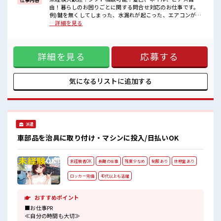
■職場の雰囲気
由！暮らしのお困りごとに関する問合せ対応のお仕事です。
少人数ですぐに馴染むことができそう♪
例)鍵を無くしてしまった、水漏れが起こった、エアコンがつ
アットホームな環境☆
かない等 ■お仕事PR ≪NO残業≫ 時間をしっかり確保でき
…詳細を見る
派手すぎなければ多少のヘアカラーもOKなのはウレシイPoint☆
る、 残業基本ナシのお仕事♪ オンとオフをきっちり切り替え
休憩室で楽しくおしゃべり！
たい方にオススメ！ ≪髪型自由≫ 基本的に髪色自由で明るす
ストレス解消☆
ぎたり奇抜でなければOKです！ (規定有)≪未経験OKの仕事
詳細を見る
応募する
≫ 新しいことにチャレンジするのは不安だけど、 しっかり働
く環境が整っています！ イチからスキルUP・ステップUP目
指していきましょう！ ≪様々なお仕事をご提案≫ 一人で悩ま
ず気軽に相談できる、 派遣のお仕事です！ ■職場の雰囲気 少
気になるリストに
追加する
人数ですぐに馴染むことができそう♪ アットホームな環境☆
派手すぎなければ多少のヘアカラーもOKなのはウレシイ
Point☆ 休憩室で楽しくおしゃべり！ ストレス解消☆
派遣
車部品を治具に取り付け・マシンに投入/日払いOK
未経験者OK
長期の仕事
残業少なめ
制服あり
休憩室あり
ロッカー完備
40代以上も活躍
おすすめポイント
■お仕事PR
≪自分の時間も大切≫