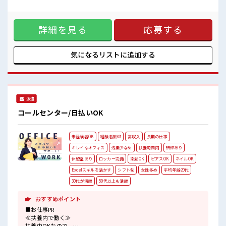
休憩室で楽しくランチ♪
開閉器 ■お仕事PR ≪残業で収入アップ≫ 高収入を希望される
時間があれば昼寝もしちゃおう！
方にオススメ。 残業は月20時間以上あります♪ ≪完全週休二
高収入もバッチリ目指せますよ！
日制≫ 週末は家族や友人と一緒にプライベート満喫！ ≪ヘア
詳細を見る
応募する
カラーOKで自由な雰囲気の職場≫ 明るすぎたり奇抜でなけれ
ば基本的に自由！ (規定有)制服があると毎日の服選びに悩ま
ずOK♪ ≪未経験でも活躍できる≫ 新しいことにチャレンジ
するのは不安だけど、 しっかり働く環境が整っています！ イ
気になるリストに
追加する
チからスキルUP・ステップUP目指していきましょう！ ■職
場の雰囲気 髪型・髪色自由♪ 派手過ぎなければOKだから、
モチベーションもUP！ 休憩室で楽しくランチ♪ 時間があれば
昼寝もしちゃおう！ 高収入もバッチリ目指せますよ！
派遣
コールセンター/日払いOK
未経験者OK
経験者歓迎
高収入
長期の仕事
キレイなオフィス
残業少なめ
扶養範囲内
研修あり
休憩室あり
ロッカー完備
染髪OK
ピアスOK
ネイルOK
Excelスキルを活かす
シフト制
女性多め
平均年齢20代
30代が活躍
50代以上も活躍
おすすめポイント
■お仕事PR
≪扶養内で働く≫
扶養内OKなので、