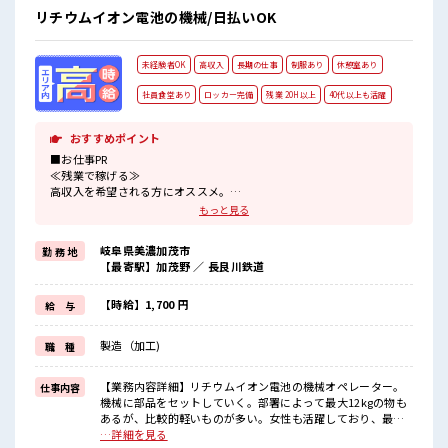
リチウムイオン電池の機械/日払いOK
未経験者OK
高収入
長期の仕事
制服あり
休憩室あり
社員食堂あり
ロッカー完備
残業 20H以上
40代以上も活躍
おすすめポイント
■お仕事PR
≪残業で稼げる≫
高収入を希望される方にオススメ。
残業は月20時間以上あります♪
もっと見る
制服があると毎日の服選びに悩まずOK♪
≪未経験でも活躍できる≫
岐阜県美濃加茂市
勤 務 地
新しいことにチャレンジするのは不安だけど、
【最寄駅】加茂野 ／ 長良川鉄道
しっかり働く環境が整っています！
イチからスキルUP・ステップUP目指していきましょう！
≪収入アップを目指せる≫
【時給】1,700 円
給 与
高時給だらけの派遣のお仕事です！
製造（加工)
職 種
■職場の雰囲気
休憩室完備でランチや休憩も充実しそう♪
職場にはロッカー完備！
【業務内容詳細】リチウムイオン電池の機械オペレーター。
仕事内容
私物の置きすぎには注意が必要ですね★
機械に部品をセットしていく。部署によって最大12kgの物も
残業多め！
あるが、比較的軽いものが多い。女性も活躍しており、最大
稼ぎたい方は必見！
3kgの物の部署もある。空調完備で、キレイな職場です。【取
…詳細を見る
高収入もバッチリ目指せますよ！