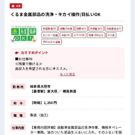
派遣
くるま金属部品の洗浄・キカイ操作/日払いOK
未経験者OK
長期の仕事
制服あり
休憩室あり
社員食堂あり
ロッカー完備
染髪OK
ピアスOK
残業 20H以上
少人数
40代以上も活躍
おすすめポイント
■お仕事PR
≪残業で稼げる≫
高収入を希望される方にオススメ。
残業は月20時間以上あります♪
もっと見る
≪髪色自由で自分らしく働く≫
明るすぎたり奇抜でなければ基本的に自由！
岐阜県大垣市
勤 務 地
(規定有)≪機能的な制服アリ≫
【最寄駅】東大垣 ／ 樽見鉄道
制服があるので、
毎日の服装の悩み解消♪
≪未経験の方も大カンゲイ≫
【時給】1,250 円
給 与
新しいことにチャレンジするのは不安だけど、
しっかり働く環境が整っています！
製造（加工)
職 種
イチからスキルUP・ステップUP目指していきましょう！
≪様々なお仕事をご提案≫
一人で悩まず気軽に相談できる、
【業務内容詳細】自動車金属部品の洗浄作業、機械オペレー
仕事内容
派遣のお仕事です！
ター業務。油のついた部品をふるいに入れ、そのふるいを揺