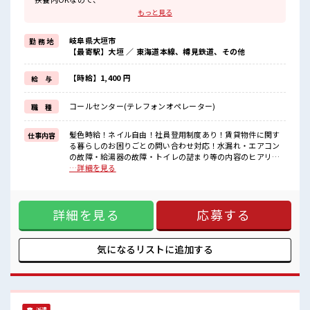
主婦&主夫さんも気軽にご応募くださいね♪
もっと見る
≪働きやすい≫
ビギナーさんもブランクさんも安心・丁寧な事前研修あり！
岐阜県大垣市
勤 務 地
≪女性も活躍中の職場≫
【最寄駅】大垣 ／ 東海道本線、樽見鉄道、その他
もちろん男性の応募もOKですよ！
≪時間にメリハリを≫
残業はほとんどナシ！
【時給】1,400 円
給 与
場合によってはお願いすることもあります♪
≪モチベーションもUP≫
コールセンター(テレフォンオペレーター)
職 種
派手過ぎなければ髪型や髪色自由♪
(規定有)≪様々なお仕事をご提案≫
一人で悩まず気軽に相談できる、
髪色時給！ネイル自由！社員登用制度あり！賃貸物件に関す
仕事内容
派遣のお仕事です！
る暮らしのお困りごとの問い合わせ対応！水漏れ・エアコン
の故障・給湯器の故障・トイレの詰まり等の内容のヒアリン
■職場の雰囲気
グ、顧客情報の簡易検索・照合、管理会社への依頼書の作
…詳細を見る
女性が多めの職場です♪
成、専用システムでの日程調整・手配、その他付随する業務
明るすぎたり奇抜過ぎなければヘアカラーOK！
■お仕事PR ≪扶養内で働く≫ 扶養内OKなので、 主婦&主夫
20代活躍中のフレッシュな職場です☆
さんも気軽にご応募くださいね♪ ≪働きやすい≫ ビギナーさ
休憩室で自分タイム！
詳細を見る
応募する
んもブランクさんも安心・丁寧な事前研修あり！ ≪女性も活
のんびりスマホチェック♪
躍中の職場≫ もちろん男性の応募もOKですよ！ ≪時間にメ
リハリを≫ 残業はほとんどナシ！ 場合によってはお願いする
こともあります♪ ≪モチベーションもUP≫ 派手過ぎなければ
気になるリストに
追加する
髪型や髪色自由♪ (規定有)≪様々なお仕事をご提案≫ 一人で
悩まず気軽に相談できる、 派遣のお仕事です！ ■職場の雰囲
気 女性が多めの職場です♪ 明るすぎたり奇抜過ぎなければヘ
アカラーOK！ 20代活躍中のフレッシュな職場です☆ 休憩室
で自分タイム！ のんびりスマホチェック♪
派遣