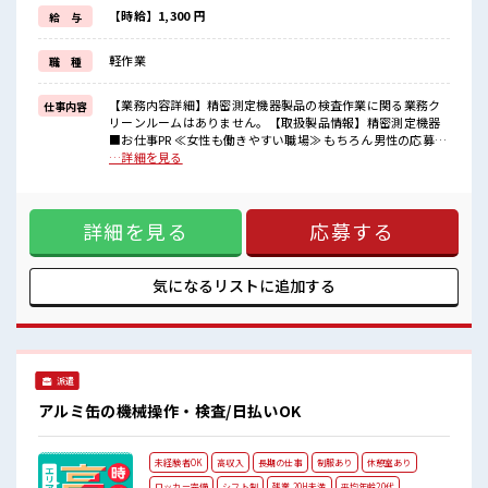
基本的に髪色自由で明るすぎたり奇抜でなければOKです！
【時給】1,300 円
給 与
(規定有)≪ラクラク制服アリ≫
制服があるので、
軽作業
職 種
毎日の服装の悩み解消♪
≪様々なお仕事をご提案≫
一人で悩まず気軽に相談できる、
【業務内容詳細】精密測定機器製品の検査作業に関る業務ク
仕事内容
派遣のお仕事です！
リーンルームはありません。【取扱製品情報】精密測定機器
■お仕事PR ≪女性も働きやすい職場≫ もちろん男性の応募も
■職場の雰囲気
歓迎ですよ！ ≪時間にメリハリを≫ 残業はほとんどナシ！ 場
…詳細を見る
女性も活躍しやすい雰囲気の職場です！
合によってはお願いすることもあります♪ ≪完全週休二日制
髪型にこだわりのあるアナタは必見！
≫ 週末は家族や友人と一緒にプライベート満喫！ ≪髪型自由
髪型自由な職場！
≫ 基本的に髪色自由で明るすぎたり奇抜でなければOKです！
残業は少なめ！
詳細を見る
応募する
(規定有)≪ラクラク制服アリ≫ 制服があるので、 毎日の服装
たまに残業するくらいなら…という方、
の悩み解消♪ ≪様々なお仕事をご提案≫ 一人で悩まず気軽に
応募お待ちしております！
相談できる、 派遣のお仕事です！ ■職場の雰囲気 女性も活躍
しやすい雰囲気の職場です！ 髪型にこだわりのあるアナタは
気になるリストに
追加する
必見！ 髪型自由な職場！ 残業は少なめ！ たまに残業するくら
いなら…という方、 応募お待ちしております！
派遣
アルミ缶の機械操作・検査/日払いOK
未経験者OK
高収入
長期の仕事
制服あり
休憩室あり
ロッカー完備
シフト制
残業 20H未満
平均年齢20代