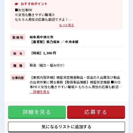
おすすめポイント
■お仕事PR
≪女性も働きやすい職場≫
もちろん男性の応募も歓迎ですよ！
≪残業で稼げる≫
もっと見る
高収入を希望される方にオススメ。
残業は月20時間以上あります♪
岐阜県中津川市
勤 務 地
≪完全週休二日制≫
【最寄駅】美乃坂本 ／ 中央本線
週末は家族や友人と一緒にプライベート満喫！
≪髪色自由で自分らしく働く≫
明るすぎたり奇抜でなければ基本的に自由！
【時給】1,300 円
給 与
(規定有)≪ラクラク制服アリ≫
制服があるので、
製造（組立・組み付け）
職 種
毎日の服装の悩み解消♪
≪自分に合った期間で働ける≫
福利厚生が整った派遣のお仕事です！
【業務内容詳細】精密測定機器製品・部品の入出庫及び製品
仕事内容
の出荷作業に関る業務【取扱製品情報】精密測定機器 ■お仕
■職場の雰囲気
事PR ≪女性も働きやすい職場≫ もちろん男性の応募も歓迎で
女性が多めの職場です♪
すよ！ ≪残業で稼げる≫ 高収入を希望される方にオススメ。
…詳細を見る
髪型にこだわりのあるアナタは必見！
残業は月20時間以上あります♪ ≪完全週休二日制≫ 週末は家
髪型自由な職場！
族や友人と一緒にプライベート満喫！ ≪髪色自由で自分らし
残業がしっかりあるお仕事！
く働く≫ 明るすぎたり奇抜でなければ基本的に自由！ (規定
土日祝休みなので、
詳細を見る
応募する
有)≪ラクラク制服アリ≫ 制服があるので、 毎日の服装の悩
ON/OFFの切替もしやすい！
み解消♪ ≪自分に合った期間で働ける≫ 福利厚生が整った派
遣のお仕事です！ ■職場の雰囲気 女性が多めの職場です♪ 髪
型にこだわりのあるアナタは必見！ 髪型自由な職場！ 残業が
気になるリストに
追加する
しっかりあるお仕事！ 土日祝休みなので、 ON/OFFの切替も