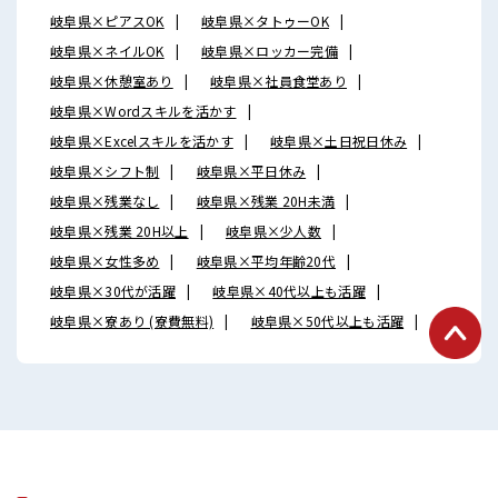
岐阜県×ピアスOK
岐阜県×タトゥーOK
岐阜県×ネイルOK
岐阜県×ロッカー完備
岐阜県×休憩室あり
岐阜県×社員食堂あり
岐阜県×Wordスキルを活かす
岐阜県×Excelスキルを活かす
岐阜県×土日祝日休み
岐阜県×シフト制
岐阜県×平日休み
岐阜県×残業なし
岐阜県×残業 20H未満
岐阜県×残業 20H以上
岐阜県×少人数
岐阜県×女性多め
岐阜県×平均年齢20代
岐阜県×30代が活躍
岐阜県×40代以上も活躍
岐阜県×寮あり (寮費無料)
岐阜県×50代以上も活躍