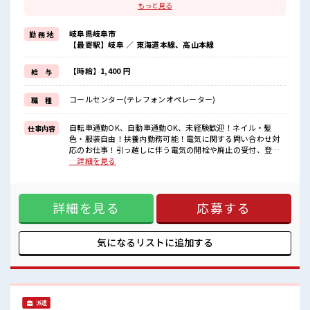
主婦&主夫さんも気軽にご応募くださいね♪
もっと見る
≪女性も働きやすい職場≫
もちろん男性の応募も歓迎ですよ！
岐阜県岐阜市
勤 務 地
≪無理なく働ける≫
【最寄駅】岐阜 ／ 東海道本線、高山本線
場合によってはお願いすることもありますが、
残業はほとんどナシ！
≪ヘアカラーOKで自由な雰囲気の職場≫
【時給】1,400 円
給 与
明るすぎたり奇抜でなければ基本的に自由！
(規定有)≪自分に合った期間で働ける≫
コールセンター(テレフォンオペレーター)
職 種
福利厚生が整った派遣のお仕事です！
■職場の雰囲気
自転車通勤OK、自動車通勤OK、未経験歓迎！ネイル・髪
仕事内容
女性多めで休み時間は女子トークがあふれる職場です！
色・服装自由！扶養内勤務可能！電気に関する問い合わせ対
もちろん男性の応募もOKですよ！
応のお仕事！引っ越しに伴う電気の開栓や廃止の受付、登録
髪型にこだわりのあるアナタは必見！
情報の変更の受付対応。 ■お仕事PR ≪自分に向いてる扶養内
…詳細を見る
髪型自由な職場！
のお仕事≫ 扶養内OKなので、 主婦&主夫さんも気軽にご応募
くださいね♪ ≪女性も働きやすい職場≫ もちろん男性の応募
も歓迎ですよ！ ≪無理なく働ける≫ 場合によってはお願いす
詳細を見る
応募する
ることもありますが、 残業はほとんどナシ！ ≪ヘアカラー
OKで自由な雰囲気の職場≫ 明るすぎたり奇抜でなければ基本
的に自由！ (規定有)≪自分に合った期間で働ける≫ 福利厚生
が整った派遣のお仕事です！ ■職場の雰囲気 女性多めで休み
気になるリストに
追加する
時間は女子トークがあふれる職場です！ もちろん男性の応募
もOKですよ！ 髪型にこだわりのあるアナタは必見！ 髪型自
由な職場！
派遣