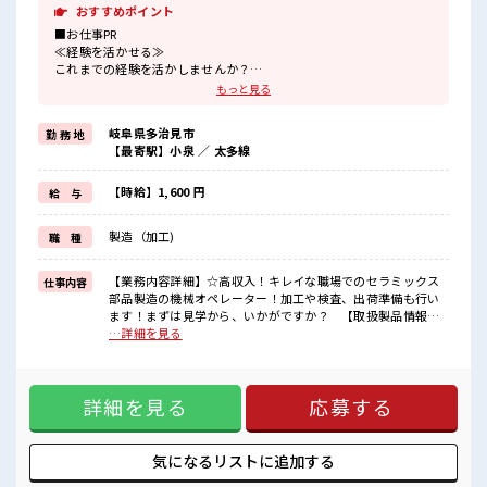
おすすめポイント
■お仕事PR
≪経験を活かせる≫
これまでの経験を活かしませんか？
ブランクがあっても大丈夫♪
もっと見る
経験はちょっとだけ…という方もOK！
≪残業で稼げる≫
岐阜県多治見市
勤 務 地
高収入を希望される方にオススメ。
【最寄駅】小泉 ／ 太多線
残業は月20時間以上あります♪
≪ラクラク制服アリ≫
制服があるので、
【時給】1,600 円
給 与
毎日の服装の悩み解消♪
≪自分に合った期間で働ける≫
製造（加工)
職 種
福利厚生が整った派遣のお仕事です！
■職場の雰囲気
【業務内容詳細】☆高収入！キレイな職場でのセラミックス
仕事内容
20代が多数活躍中！
部品製造の機械オペレーター！加工や検査、出荷準備も行い
社会人経験が浅くてもOK！
ます！まずは見学から、いかがですか？ 【取扱製品情報】
ここから経験積んでいきましょ！
セラミック電子部品製造 ■お仕事PR ≪経験を活かせる≫ これ
…詳細を見る
休憩室完備でランチや休憩も充実しそう♪
までの経験を活かしませんか？ ブランクがあっても大丈夫♪
ロッカーあり！
経験はちょっとだけ…という方もOK！ ≪残業で稼げる≫ 高
安心してお仕事に集中♪
収入を希望される方にオススメ。 残業は月20時間以上ありま
詳細を見る
応募する
す♪ ≪ラクラク制服アリ≫ 制服があるので、 毎日の服装の悩
み解消♪ ≪自分に合った期間で働ける≫ 福利厚生が整った派
遣のお仕事です！ ■職場の雰囲気 20代が多数活躍中！ 社会人
経験が浅くてもOK！ ここから経験積んでいきましょ！ 休憩
気になるリストに
追加する
室完備でランチや休憩も充実しそう♪ ロッカーあり！ 安心し