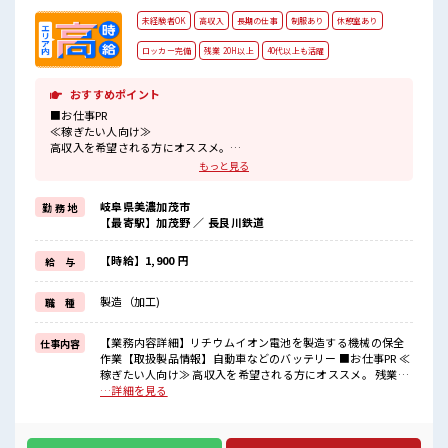
未経験者OK
高収入
長期の仕事
制服あり
休憩室あり
ロッカー完備
残業 20H以上
40代以上も活躍
おすすめポイント
■お仕事PR
≪稼ぎたい人向け≫
高収入を希望される方にオススメ。
残業は月20時間以上あります♪
もっと見る
制服があると毎日の服選びに悩まずOK♪
≪初めての仕事だけど自分にもできそう≫
岐阜県美濃加茂市
勤 務 地
新しいことにチャレンジするのは不安だけど、
【最寄駅】加茂野 ／ 長良川鉄道
しっかり働く環境が整っています！
イチからスキルUP・ステップUP目指していきましょう！
≪自分に向いている仕事が探せる≫
【時給】1,900 円
給 与
困った事などがあれば、
担当がしっかりサポートします！
製造（加工)
職 種
■職場の雰囲気
休憩室で自分タイム！
【業務内容詳細】リチウムイオン電池を製造する機械の保全
仕事内容
のんびりスマホチェック♪
作業【取扱製品情報】自動車などのバッテリー ■お仕事PR ≪
職場にはロッカー完備！
稼ぎたい人向け≫ 高収入を希望される方にオススメ。 残業は
私物の置きすぎには注意が必要ですね★
月20時間以上あります♪ 制服があると毎日の服選びに悩まず
…詳細を見る
残業多め！
OK♪ ≪初めての仕事だけど自分にもできそう≫ 新しいこと
稼ぎたい方は必見！
にチャレンジするのは不安だけど、 しっかり働く環境が整っ
高収入もバッチリ目指せますよ！
ています！ イチからスキルUP・ステップUP目指していきま