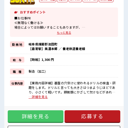
おすすめポイント
■お仕事PR
≪無理なく働ける≫
場合によってはお願いすることもありますが、
残業はほとんどナシ！
もっと見る
≪髪型自由≫
基本的に髪色自由で明るすぎたり奇抜でなければOKです！
岐阜県揖斐郡池田町
勤 務 地
(規定有)≪ラクラク制服アリ≫
【最寄駅】美濃本郷 ／ 養老鉄道養老線
制服があるので、
毎日の服装の悩み解消♪
≪未経験OKの仕事≫
【時給】1,300 円
給 与
新しいことにチャレンジするのは不安だけど、
しっかり働く環境が整っています！
製造（加工)
職 種
イチからスキルUP・ステップUP目指していきましょう！
≪自分に向いている仕事が探せる≫
困った事などがあれば、
【業務内容詳細】基盤の穴空けに使われるドリルの検査・研
仕事内容
担当がしっかりサポートします！
磨をします。ドリルと言っても大きさはつまようじほどであ
り、小さくて軽いです。顕微鏡にかざして欠けなどがあれ
■職場の雰囲気
ば、それを機械にセットし、削り加工を行います。座りでの
…詳細を見る
髪型・髪色自由♪
仕事であり落ち着いて検査できます。【取扱製品情報】半導
派手過ぎなければOKだから、
体の基板 ■お仕事PR ≪無理なく働ける≫ 場合によってはお願
モチベーションもUP！
いすることもありますが、 残業はほとんどナシ！ ≪髪型自由
休憩時間にゆっくりできるスペース完備！
詳細を見る
応募する
≫ 基本的に髪色自由で明るすぎたり奇抜でなければOKです！
ロッカーあり！
(規定有)≪ラクラク制服アリ≫ 制服があるので、 毎日の服装
安心してお仕事に集中♪
の悩み解消♪ ≪未経験OKの仕事≫ 新しいことにチャレンジ