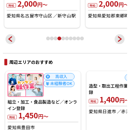
2,000
2,000
円～
円～
時給
時給
愛知県名古屋市守山区
新守山駅
愛知県愛知郡東郷町
周辺エリアのおすすめ
高収入
未経験者OK
組立・加工・食品製造など／オンラ
造型・取出工程作業
イン登録
録
1,450
1,400
円～
円～
時給
時給
愛知県豊田市
愛知県日進市
赤池