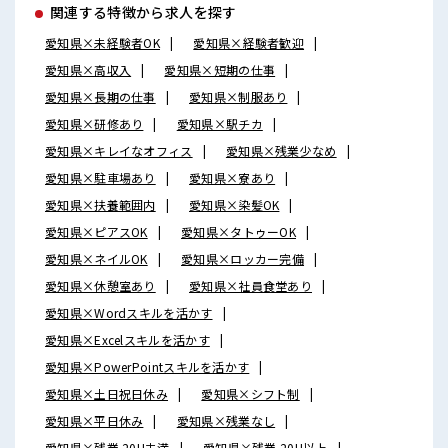
関連する特徴から求人を探す
愛知県×未経験者OK
愛知県×経験者歓迎
愛知県×高収入
愛知県×短期の仕事
愛知県×長期の仕事
愛知県×制服あり
愛知県×研修あり
愛知県×駅チカ
愛知県×キレイなオフィス
愛知県×残業少なめ
愛知県×駐車場あり
愛知県×寮あり
愛知県×扶養範囲内
愛知県×染髪OK
愛知県×ピアスOK
愛知県×タトゥーOK
愛知県×ネイルOK
愛知県×ロッカー完備
愛知県×休憩室あり
愛知県×社員食堂あり
愛知県×Wordスキルを活かす
愛知県×Excelスキルを活かす
愛知県×PowerPointスキルを活かす
愛知県×土日祝日休み
愛知県×シフト制
愛知県×平日休み
愛知県×残業なし
愛知県×残業 20H未満
愛知県×残業 20H以上