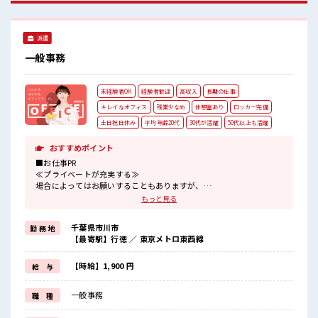
ライベートも謳歌できる☆
派遣
一般事務
未経験者OK
経験者歓迎
高収入
長期の仕事
キレイなオフィス
残業少なめ
休憩室あり
ロッカー完備
土日祝日休み
平均年齢20代
30代が活躍
50代以上も活躍
おすすめポイント
■お仕事PR
≪プライベートが充実する≫
場合によってはお願いすることもありますが、
残業はほとんどナシ！
もっと見る
≪週休2日制≫
週末は家族や友人と一緒にプライベート満喫！
千葉県市川市
勤 務 地
≪未経験OKの仕事≫
【最寄駅】行徳 ／ 東京メトロ東西線
新しいことにチャレンジするのは不安だけど、
しっかり働く環境が整っています！
イチからスキルUP・ステップUP目指していきましょう！
【時給】1,900 円
給 与
≪自分に向いている仕事が探せる≫
困った事などがあれば、
一般事務
職 種
担当がしっかりサポートします！