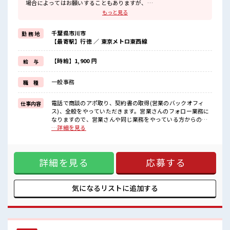
場合によってはお願いすることもありますが、
残業はほとんどナシ！
もっと見る
≪週休2日制≫
週末は家族や友人と一緒にプライベート満喫！
千葉県市川市
勤 務 地
≪未経験の方も大カンゲイ≫
【最寄駅】行徳 ／ 東京メトロ東西線
新しいことにチャレンジするのは不安だけど、
しっかり働く環境が整っています！
イチからスキルUP・ステップUP目指していきましょう！
【時給】1,900 円
給 与
≪自分に合った期間で働ける≫
福利厚生が整った派遣のお仕事です！
一般事務
職 種
■職場の雰囲気
20代の若い世代がたくさん活躍中の活気ある職場！
電話で商談のアポ取り、契約書の取得(営業のバックオフィ
仕事内容
休憩室で楽しくおしゃべり！
ス)、全般をやっていただきます。営業さんのフォロー業務に
ストレス解消☆
なりますので、営業さんや同じ業務をやっている方からの指
職場にはロッカー完備！
示に沿って動いて頂きます。・営業サポートとして、物件状
…詳細を見る
私物の置きすぎには注意が必要ですね★
態確認で外出あり(件数は不明ですが、少なくて1ヵ月2～3
回、多くて1週間2～3回)慣れれば1人で行く ■お仕事PR ≪無
理なく働ける≫ 場合によってはお願いすることもあります
詳細を見る
応募する
が、 残業はほとんどナシ！ ≪週休2日制≫ 週末は家族や友人
と一緒にプライベート満喫！ ≪未経験の方も大カンゲイ≫ 新
しいことにチャレンジするのは不安だけど、 しっかり働く環
境が整っています！ イチからスキルUP・ステップUP目指し
気になるリストに
追加する
ていきましょう！ ≪自分に合った期間で働ける≫ 福利厚生が
整った派遣のお仕事です！ ■職場の雰囲気 20代の若い世代が
たくさん活躍中の活気ある職場！ 休憩室で楽しくおしゃべ
り！ ストレス解消☆ 職場にはロッカー完備！ 私物の置きすぎ
には注意が必要ですね★