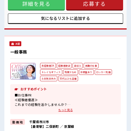
詳細を見る
応募する
が、 残業はほとんどナシ！ ≪週休2日制≫ 週末は家族や友人
と一緒にプライベート満喫！ ≪未経験の方も大カンゲイ≫ 新
しいことにチャレンジするのは不安だけど、 しっかり働く環
境が整っています！ イチからスキルUP・ステップUP目指し
気になるリストに
追加する
ていきましょう！ ≪自分に合った期間で働ける≫ 福利厚生が
整った派遣のお仕事です！ ■職場の雰囲気 20代の若い世代が
たくさん活躍中の活気ある職場！ 休憩室で楽しくおしゃべ
り！ ストレス解消☆ 職場にはロッカー完備！ 私物の置きすぎ
には注意が必要ですね★
派遣
一般事務
未経験者OK
経験者歓迎
高収入
長期の仕事
キレイなオフィス
残業少なめ
休憩室あり
ロッカー完備
土日祝日休み
50代以上も活躍
おすすめポイント
■お仕事PR
≪経験者優遇≫
これまでの経験を活かしませんか？
ブランクがあっても大丈夫♪
もっと見る
経験はちょっとだけ…という方もOK！
≪プライベートが充実する≫
千葉県市川市
勤 務 地
場合によってはお願いすることもありますが、
【最寄駅】二俣新町 ／ 京葉線
残業はほとんどナシ！