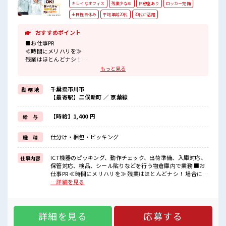
キレイなオフィス
残業少なめ
休憩室あり
ロッカー完備
土日祝日休み
平均年齢20代
30代が活躍
おすすめポイント
■お仕事PR
≪時間にメリハリを≫
残業はほとんどナシ！
場合によってはお願いすることもあります♪
もっと見る
≪週休2日制≫
週末は家族や友人と一緒にプライベート満喫！
千葉県市川市
勤 務 地
≪未経験OKの仕事≫
【最寄駅】二俣新町 ／ 京葉線
新しいことにチャレンジするのは不安だけど、
しっかり働く環境が整っています！
イチからスキルUP・ステップUP目指していきましょう！
【時給】1,400 円
給 与
≪収入アップを目指せる≫
高時給だらけの派遣のお仕事です！
仕分け・梱包・ピッキング
職 種
■職場の雰囲気
≪20代の方が多数活躍中の職場≫
ICT機器のピッキング、動作チェック、出荷準備、入庫対応、
仕事内容
休憩時間にゆっくりできるスペース完備！
保管対応、検品、シール貼りなどを行う物倉庫内で業務 ■お
ロッカーあり！
仕事PR ≪時間にメリハリを≫ 残業はほとんどナシ！ 場合によ
安心してお仕事に集中♪
ってはお願いすることもあります♪ ≪週休2日制≫ 週末は家
…詳細を見る
族や友人と一緒にプライベート満喫！ ≪未経験OKの仕事≫
新しいことにチャレンジするのは不安だけど、 しっかり働く
環境が整っています！ イチからスキルUP・ステップUP目指
詳細を見る
応募する
していきましょう！ ≪収入アップを目指せる≫ 高時給だらけ
の派遣のお仕事です！ ■職場の雰囲気 ≪20代の方が多数活躍