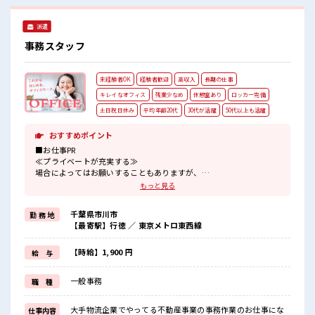
派遣
事務スタッフ
未経験者OK
経験者歓迎
高収入
長期の仕事
キレイなオフィス
残業少なめ
休憩室あり
ロッカー完備
土日祝日休み
平均年齢20代
30代が活躍
50代以上も活躍
おすすめポイント
■お仕事PR
≪プライベートが充実する≫
場合によってはお願いすることもありますが、
残業はほとんどナシ！
もっと見る
≪週休2日制≫
週末は家族や友人と一緒にプライベート満喫！
千葉県市川市
勤 務 地
≪未経験OKの仕事≫
【最寄駅】行徳 ／ 東京メトロ東西線
新しいことにチャレンジするのは不安だけど、
しっかり働く環境が整っています！
イチからスキルUP・ステップUP目指していきましょう！
【時給】1,900 円
給 与
≪自分に向いている仕事が探せる≫
困った事などがあれば、
一般事務
職 種
担当がしっかりサポートします！
■職場の雰囲気
大手物流企業でやってる不動産事業の事務作業のお仕事にな
仕事内容