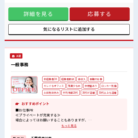
残業はほとんどなし！
ラク制服アリ≫ 制服があるので、 毎日の服装の悩み解消♪ ≪
プライベートも謳歌できる☆
初めての仕事だけど自分にもできそう≫ 新しいことにチャレ
詳細を見る
応募する
ンジするのは不安だけど、 しっかり働く環境が整っていま
す！ イチからスキルUP・ステップUP目指していきましょ
う！ ≪自分に向いている仕事が探せる≫ 困った事などがあれ
ば、 担当がしっかりサポートします！ ■職場の雰囲気 一息つ
気になるリストに
追加する
ける休憩スペースもあります！ 職場にはロッカー完備！ 私物
の置きすぎには注意が必要ですね★ 残業はほとんどなし！ プ
ライベートも謳歌できる☆
派遣
一般事務
未経験者OK
経験者歓迎
高収入
長期の仕事
キレイなオフィス
残業少なめ
休憩室あり
ロッカー完備
土日祝日休み
平均年齢20代
30代が活躍
50代以上も活躍
おすすめポイント
■お仕事PR
≪プライベートが充実する≫
場合によってはお願いすることもありますが、
残業はほとんどナシ！
もっと見る
≪週休2日制≫
週末は家族や友人と一緒にプライベート満喫！