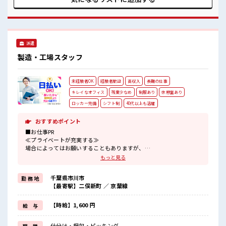
派遣
製造・工場スタッフ
未経験者OK
経験者歓迎
高収入
長期の仕事
キレイなオフィス
残業少なめ
制服あり
休憩室あり
ロッカー完備
シフト制
40代以上も活躍
おすすめポイント
■お仕事PR
≪プライベートが充実する≫
場合によってはお願いすることもありますが、
残業はほとんどナシ！
もっと見る
≪ラクラク制服アリ≫
制服があるので、
千葉県市川市
勤 務 地
毎日の服装の悩み解消♪
【最寄駅】二俣新町 ／ 京葉線
≪初めての仕事だけど自分にもできそう≫
新しいことにチャレンジするのは不安だけど、
しっかり働く環境が整っています！
【時給】1,600 円
給 与
イチからスキルUP・ステップUP目指していきましょう！
≪自分に向いている仕事が探せる≫
仕分け・梱包・ピッキング