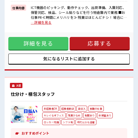
■職場の雰囲気
≪20代の方が多数活躍中の職場≫
ICT機器のピッキング、動作チェック、出荷準備、入庫対応、
仕事内容
休憩時間にゆっくりできるスペース完備！
保管対応、検品、シール貼りなどを行う物倉庫内で業務 ■お
ロッカーあり！
仕事PR ≪時間にメリハリを≫ 残業はほとんどナシ！ 場合によ
安心してお仕事に集中♪
ってはお願いすることもあります♪ ≪週休2日制≫ 週末は家
…詳細を見る
族や友人と一緒にプライベート満喫！ ≪未経験OKの仕事≫
新しいことにチャレンジするのは不安だけど、 しっかり働く
環境が整っています！ イチからスキルUP・ステップUP目指
詳細を見る
応募する
していきましょう！ ≪収入アップを目指せる≫ 高時給だらけ
の派遣のお仕事です！ ■職場の雰囲気 ≪20代の方が多数活躍
中の職場≫ 休憩時間にゆっくりできるスペース完備！ ロッカ
ーあり！ 安心してお仕事に集中♪
気になるリストに
追加する
派遣
仕分け・梱包スタッフ
未経験者OK
経験者歓迎
高収入
長期の仕事
キレイなオフィス
残業少なめ
制服あり
休憩室あり
ロッカー完備
シフト制
40代以上も活躍
おすすめポイント