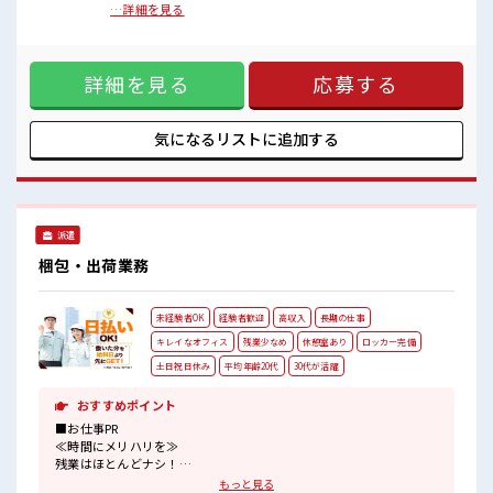
ロッカー付き職場♪
電話対応※主に外部の電話 ■お仕事PR ≪経験者優遇≫ これま
…詳細を見る
残業はほとんどなし！
での経験を活かしませんか？ ブランクがあっても大丈夫♪ 経
プライベートも謳歌できる☆
験はちょっとだけ…という方もOK！ ≪プライベートが充実す
る≫ 場合によってはお願いすることもありますが、 残業はほ
詳細を見る
応募する
とんどナシ！ ≪週休2日制≫ 週末は家族や友人と一緒にプラ
イベート満喫！ ≪自分に合った期間で働ける≫ 福利厚生が整
った派遣のお仕事です！ ■職場の雰囲気 休憩室で自分タイ
ム！ のんびりスマホチェック♪ 持ち物が多いあなたにもぴっ
気になるリストに
追加する
たり☆ ロッカー付き職場♪ 残業はほとんどなし！ プライベー
トも謳歌できる☆
派遣
梱包・出荷業務
未経験者OK
経験者歓迎
高収入
長期の仕事
キレイなオフィス
残業少なめ
休憩室あり
ロッカー完備
土日祝日休み
平均年齢20代
30代が活躍
おすすめポイント
■お仕事PR
≪時間にメリハリを≫
残業はほとんどナシ！
場合によってはお願いすることもあります♪
もっと見る