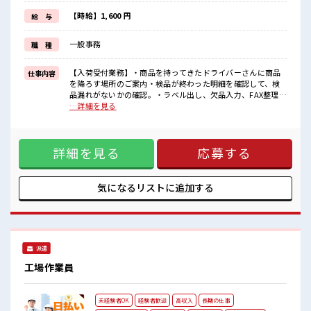
≪週休2日制≫
週末は家族や友人と一緒にプライベート満喫！
【時給】1,600 円
給 与
≪自分に合った期間で働ける≫
福利厚生が整った派遣のお仕事です！
一般事務
職 種
■職場の雰囲気
休憩室で自分タイム！
【入荷受付業務】・商品を持ってきたドライバーさんに商品
仕事内容
のんびりスマホチェック♪
を降ろす場所のご案内・検品が終わった明細を確認して、検
持ち物が多いあなたにもぴったり☆
品漏れがないかの確認。・ラベル出し、欠品入力、FAX整理・
ロッカー付き職場♪
電話対応※主に外部の電話 ■お仕事PR ≪経験者優遇≫ これま
…詳細を見る
残業はほとんどなし！
での経験を活かしませんか？ ブランクがあっても大丈夫♪ 経
プライベートも謳歌できる☆
験はちょっとだけ…という方もOK！ ≪プライベートが充実す
る≫ 場合によってはお願いすることもありますが、 残業はほ
詳細を見る
応募する
とんどナシ！ ≪週休2日制≫ 週末は家族や友人と一緒にプラ
イベート満喫！ ≪自分に合った期間で働ける≫ 福利厚生が整
った派遣のお仕事です！ ■職場の雰囲気 休憩室で自分タイ
ム！ のんびりスマホチェック♪ 持ち物が多いあなたにもぴっ
気になるリストに
追加する
たり☆ ロッカー付き職場♪ 残業はほとんどなし！ プライベー
トも謳歌できる☆
派遣
工場作業員
未経験者OK
経験者歓迎
高収入
長期の仕事