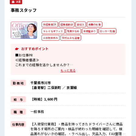
派遣
事務スタッフ
未経験者OK
経験者歓迎
高収入
長期の仕事
キレイなオフィス
残業少なめ
休憩室あり
ロッカー完備
土日祝日休み
50代以上も活躍
おすすめポイント
■お仕事PR
≪経験者優遇≫
これまでの経験を活かしませんか？
ブランクがあっても大丈夫♪
もっと見る
経験はちょっとだけ…という方もOK！
≪プライベートが充実する≫
千葉県市川市
勤 務 地
場合によってはお願いすることもありますが、
【最寄駅】二俣新町 ／ 京葉線
残業はほとんどナシ！
≪週休2日制≫
週末は家族や友人と一緒にプライベート満喫！
【時給】1,600 円
給 与
≪自分に合った期間で働ける≫
福利厚生が整った派遣のお仕事です！
一般事務
職 種
■職場の雰囲気
休憩室で自分タイム！
【入荷受付業務】・商品を持ってきたドライバーさんに商品
仕事内容
のんびりスマホチェック♪
を降ろす場所のご案内・検品が終わった明細を確認して、検
持ち物が多いあなたにもぴったり☆
品漏れがないかの確認。・ラベル出し、欠品入力、FAX整理・