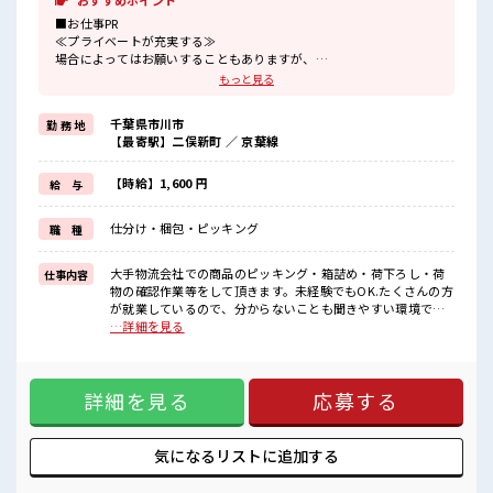
おすすめポイント
■お仕事PR
≪プライベートが充実する≫
場合によってはお願いすることもありますが、
残業はほとんどナシ！
もっと見る
≪ラクラク制服アリ≫
制服があるので、
千葉県市川市
勤 務 地
毎日の服装の悩み解消♪
【最寄駅】二俣新町 ／ 京葉線
≪初めての仕事だけど自分にもできそう≫
新しいことにチャレンジするのは不安だけど、
しっかり働く環境が整っています！
【時給】1,600 円
給 与
イチからスキルUP・ステップUP目指していきましょう！
≪自分に向いている仕事が探せる≫
仕分け・梱包・ピッキング
職 種
困った事などがあれば、
担当がしっかりサポートします！
大手物流会社での商品のピッキング・箱詰め・荷下ろし・荷
仕事内容
■職場の雰囲気
物の確認作業等をして頂きます。未経験でもOK.たくさんの方
一息つける休憩スペースもあります！
が就業しているので、分からないことも聞きやすい環境で
職場にはロッカー完備！
す。 ■お仕事PR ≪プライベートが充実する≫ 場合によっては
…詳細を見る
私物の置きすぎには注意が必要ですね★
お願いすることもありますが、 残業はほとんどナシ！ ≪ラク
残業はほとんどなし！
ラク制服アリ≫ 制服があるので、 毎日の服装の悩み解消♪ ≪
プライベートも謳歌できる☆
初めての仕事だけど自分にもできそう≫ 新しいことにチャレ
詳細を見る
応募する
ンジするのは不安だけど、 しっかり働く環境が整っていま
す！ イチからスキルUP・ステップUP目指していきましょ
う！ ≪自分に向いている仕事が探せる≫ 困った事などがあれ
ば、 担当がしっかりサポートします！ ■職場の雰囲気 一息つ
気になるリストに
追加する
ける休憩スペースもあります！ 職場にはロッカー完備！ 私物
の置きすぎには注意が必要ですね★ 残業はほとんどなし！ プ