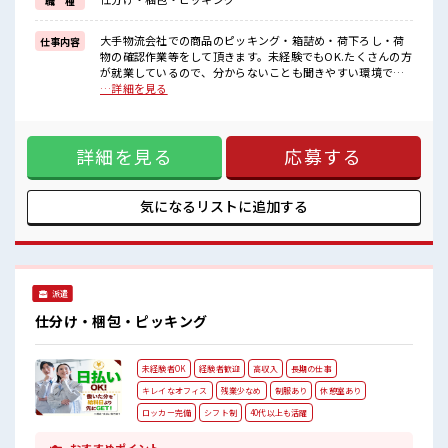
職 種
困った事などがあれば、
担当がしっかりサポートします！
大手物流会社での商品のピッキング・箱詰め・荷下ろし・荷
仕事内容
■職場の雰囲気
物の確認作業等をして頂きます。未経験でもOK.たくさんの方
一息つける休憩スペースもあります！
が就業しているので、分からないことも聞きやすい環境で
職場にはロッカー完備！
す。 ■お仕事PR ≪プライベートが充実する≫ 場合によっては
…詳細を見る
私物の置きすぎには注意が必要ですね★
お願いすることもありますが、 残業はほとんどナシ！ ≪ラク
残業はほとんどなし！
ラク制服アリ≫ 制服があるので、 毎日の服装の悩み解消♪ ≪
プライベートも謳歌できる☆
初めての仕事だけど自分にもできそう≫ 新しいことにチャレ
詳細を見る
応募する
ンジするのは不安だけど、 しっかり働く環境が整っていま
す！ イチからスキルUP・ステップUP目指していきましょ
う！ ≪自分に向いている仕事が探せる≫ 困った事などがあれ
ば、 担当がしっかりサポートします！ ■職場の雰囲気 一息つ
気になるリストに
追加する
ける休憩スペースもあります！ 職場にはロッカー完備！ 私物
の置きすぎには注意が必要ですね★ 残業はほとんどなし！ プ
ライベートも謳歌できる☆
派遣
仕分け・梱包・ピッキング
未経験者OK
経験者歓迎
高収入
長期の仕事
キレイなオフィス
残業少なめ
制服あり
休憩室あり
ロッカー完備
シフト制
40代以上も活躍