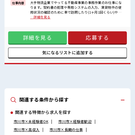
■職場の雰囲気
大手物流企業でやってる不動産事業の事務作業のお仕事にな
仕事内容
活気あふれる20代活躍中の職場です☆
ります。契約書の処理や専用システムの入力、賃貸物件の使
休憩室で楽しくおしゃべり！
用状況の確認のために車で訪問したり(1ヶ月1回くらい)や、
ストレス解消☆
テナントのオーナーさんとの連絡のやり取り、物件のクリー
…詳細を見る
ロッカーあり！
ニングの調整業務や電話対応等して頂きます。同じ業務をや
安心してお仕事に集中♪
っている方が10名以上いるので聞きやすい環境です。 ■お仕
残業はほとんどありません！
事PR ≪プライベートが充実する≫ 場合によってはお願いする
詳細を見る
応募する
こともありますが、 残業はほとんどナシ！ ≪週休2日制≫ 週
末は家族や友人と一緒にプライベート満喫！ ≪未経験OKの仕
事≫ 新しいことにチャレンジするのは不安だけど、 しっかり
働く環境が整っています！ イチからスキルUP・ステップUP
気になるリストに
追加する
目指していきましょう！ ≪自分に向いている仕事が探せる≫
困った事などがあれば、 担当がしっかりサポートします！ ■
職場の雰囲気 活気あふれる20代活躍中の職場です☆ 休憩室で
楽しくおしゃべり！ ストレス解消☆ ロッカーあり！ 安心して
お仕事に集中♪ 残業はほとんどありません！
関連する条件から探す
関連する特徴から求人を探す
市川市×未経験者OK
市川市×経験者歓迎
市川市×高収入
市川市×長期の仕事