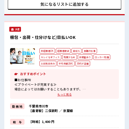
時間があれば昼寝もしちゃおう！ 持ち物が多いあなたにもぴ
気になるリストに
追加する
ったり☆ ロッカー付き職場♪ 残業はほとんどなし！ プライベ
ートも謳歌できる☆
派遣
梱包・出荷・仕分けなど/日払いOK
未経験者OK
経験者歓迎
高収入
長期の仕事
キレイなオフィス
残業少なめ
休憩室あり
ロッカー完備
土日祝日休み
平均年齢20代
30代が活躍
おすすめポイント
■お仕事PR
≪プライベートが充実する≫
場合によってはお願いすることもありますが、
残業はほとんどナシ！
もっと見る
≪完全週休二日制≫
週末は家族や友人と一緒にプライベート満喫！
千葉県市川市
勤 務 地
≪初めての仕事だけど自分にもできそう≫
【最寄駅】二俣新町 ／ 京葉線
新しいことにチャレンジするのは不安だけど、
しっかり働く環境が整っています！
イチからスキルUP・ステップUP目指していきましょう！
【時給】1,400 円
給 与
≪自分に合った期間で働ける≫