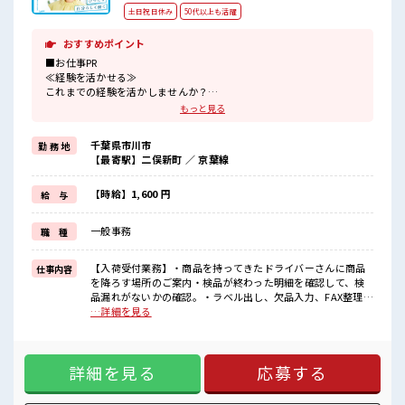
土日祝日休み
50代以上も活躍
おすすめポイント
■お仕事PR
≪経験を活かせる≫
これまでの経験を活かしませんか？
ブランクがあっても大丈夫♪
もっと見る
経験はちょっとだけ…という方もOK！
≪無理なく働ける≫
千葉県市川市
勤 務 地
場合によってはお願いすることもありますが、
【最寄駅】二俣新町 ／ 京葉線
残業はほとんどナシ！
≪完全週休二日制≫
週末は家族や友人と一緒にプライベート満喫！
【時給】1,600 円
給 与
≪収入アップを目指せる≫
高時給だらけの派遣のお仕事です！
一般事務
職 種
■職場の雰囲気
休憩室で楽しくランチ♪
【入荷受付業務】・商品を持ってきたドライバーさんに商品
仕事内容
時間があれば昼寝もしちゃおう！
を降ろす場所のご案内・検品が終わった明細を確認して、検
持ち物が多いあなたにもぴったり☆
品漏れがないかの確認。・ラベル出し、欠品入力、FAX整理・
ロッカー付き職場♪
電話対応※主に外部の電話 ■お仕事PR ≪経験を活かせる≫ こ
…詳細を見る
残業はほとんどなし！
れまでの経験を活かしませんか？ ブランクがあっても大丈夫
プライベートも謳歌できる☆
♪ 経験はちょっとだけ…という方もOK！ ≪無理なく働ける
≫ 場合によってはお願いすることもありますが、 残業はほと
詳細を見る
応募する
んどナシ！ ≪完全週休二日制≫ 週末は家族や友人と一緒にプ
ライベート満喫！ ≪収入アップを目指せる≫ 高時給だらけの
派遣のお仕事です！ ■職場の雰囲気 休憩室で楽しくランチ♪