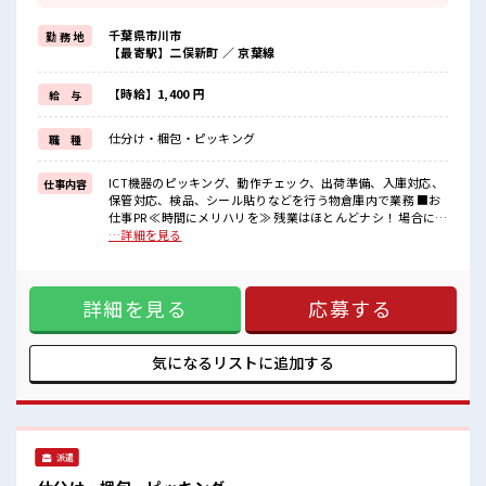
≪週休2日制≫
週末は家族や友人と一緒にプライベート満喫！
千葉県市川市
勤 務 地
≪未経験OKの仕事≫
【最寄駅】二俣新町 ／ 京葉線
新しいことにチャレンジするのは不安だけど、
しっかり働く環境が整っています！
イチからスキルUP・ステップUP目指していきましょう！
【時給】1,400 円
給 与
≪収入アップを目指せる≫
高時給だらけの派遣のお仕事です！
仕分け・梱包・ピッキング
職 種
■職場の雰囲気
≪20代の方が多数活躍中の職場≫
ICT機器のピッキング、動作チェック、出荷準備、入庫対応、
仕事内容
休憩時間にゆっくりできるスペース完備！
保管対応、検品、シール貼りなどを行う物倉庫内で業務 ■お
ロッカーあり！
仕事PR ≪時間にメリハリを≫ 残業はほとんどナシ！ 場合によ
安心してお仕事に集中♪
ってはお願いすることもあります♪ ≪週休2日制≫ 週末は家
…詳細を見る
族や友人と一緒にプライベート満喫！ ≪未経験OKの仕事≫
新しいことにチャレンジするのは不安だけど、 しっかり働く
環境が整っています！ イチからスキルUP・ステップUP目指
詳細を見る
応募する
していきましょう！ ≪収入アップを目指せる≫ 高時給だらけ
の派遣のお仕事です！ ■職場の雰囲気 ≪20代の方が多数活躍
中の職場≫ 休憩時間にゆっくりできるスペース完備！ ロッカ
ーあり！ 安心してお仕事に集中♪
気になるリストに
追加する
派遣