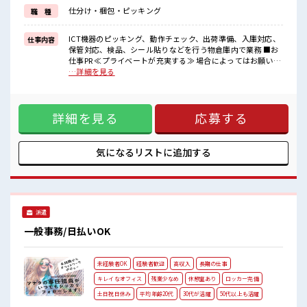
福利厚生が整った派遣のお仕事です！
仕分け・梱包・ピッキング
職 種
■職場の雰囲気
20代が多数活躍中！
ICT機器のピッキング、動作チェック、出荷準備、入庫対応、
仕事内容
社会人経験が浅くてもOK！
保管対応、検品、シール貼りなどを行う物倉庫内で業務 ■お
ここから経験積んでいきましょ！
仕事PR ≪プライベートが充実する≫ 場合によってはお願いす
休憩室完備でランチや休憩も充実しそう♪
ることもありますが、 残業はほとんどナシ！ ≪完全週休二日
…詳細を見る
残業はほとんどありません！
制≫ 週末は家族や友人と一緒にプライベート満喫！ ≪初めて
の仕事だけど自分にもできそう≫ 新しいことにチャレンジす
るのは不安だけど、 しっかり働く環境が整っています！ イチ
詳細を見る
応募する
からスキルUP・ステップUP目指していきましょう！ ≪自分
に合った期間で働ける≫ 福利厚生が整った派遣のお仕事で
す！ ■職場の雰囲気 20代が多数活躍中！ 社会人経験が浅くて
もOK！ ここから経験積んでいきましょ！ 休憩室完備でラン
気になるリストに
追加する
チや休憩も充実しそう♪ 残業はほとんどありません！
派遣
一般事務/日払いOK
未経験者OK
経験者歓迎
高収入
長期の仕事
キレイなオフィス
残業少なめ
休憩室あり
ロッカー完備
土日祝日休み
平均年齢20代
30代が活躍
50代以上も活躍