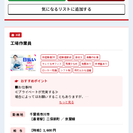
中の職場≫ 休憩時間にゆっくりできるスペース完備！ ロッカ
ーあり！ 安心してお仕事に集中♪
気になるリストに
追加する
派遣
工場作業員
未経験者OK
経験者歓迎
高収入
長期の仕事
キレイなオフィス
残業少なめ
制服あり
休憩室あり
ロッカー完備
シフト制
40代以上も活躍
おすすめポイント
■お仕事PR
≪プライベートが充実する≫
場合によってはお願いすることもありますが、
残業はほとんどナシ！
もっと見る
≪ラクラク制服アリ≫
制服があるので、
千葉県市川市
勤 務 地
毎日の服装の悩み解消♪
【最寄駅】二俣新町 ／ 京葉線
≪初めての仕事だけど自分にもできそう≫
新しいことにチャレンジするのは不安だけど、
しっかり働く環境が整っています！
【時給】1,600 円
給 与