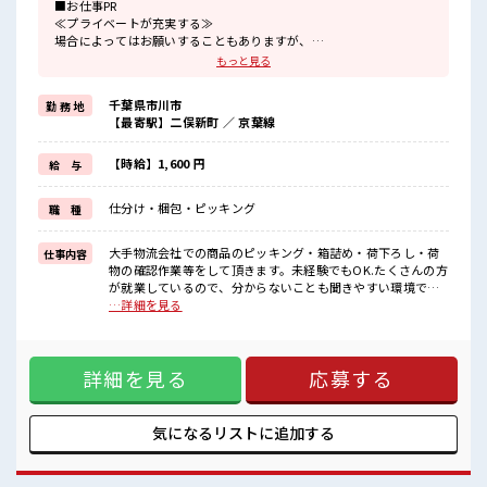
■お仕事PR
≪プライベートが充実する≫
場合によってはお願いすることもありますが、
残業はほとんどナシ！
もっと見る
≪ラクラク制服アリ≫
制服があるので、
千葉県市川市
勤 務 地
毎日の服装の悩み解消♪
【最寄駅】二俣新町 ／ 京葉線
≪初めての仕事だけど自分にもできそう≫
新しいことにチャレンジするのは不安だけど、
しっかり働く環境が整っています！
【時給】1,600 円
給 与
イチからスキルUP・ステップUP目指していきましょう！
≪自分に向いている仕事が探せる≫
仕分け・梱包・ピッキング
職 種
困った事などがあれば、
担当がしっかりサポートします！
大手物流会社での商品のピッキング・箱詰め・荷下ろし・荷
仕事内容
■職場の雰囲気
物の確認作業等をして頂きます。未経験でもOK.たくさんの方
一息つける休憩スペースもあります！
が就業しているので、分からないことも聞きやすい環境で
職場にはロッカー完備！
す。 ■お仕事PR ≪プライベートが充実する≫ 場合によっては
…詳細を見る
私物の置きすぎには注意が必要ですね★
お願いすることもありますが、 残業はほとんどナシ！ ≪ラク
残業はほとんどなし！
ラク制服アリ≫ 制服があるので、 毎日の服装の悩み解消♪ ≪
プライベートも謳歌できる☆
初めての仕事だけど自分にもできそう≫ 新しいことにチャレ
詳細を見る
応募する
ンジするのは不安だけど、 しっかり働く環境が整っていま
す！ イチからスキルUP・ステップUP目指していきましょ
う！ ≪自分に向いている仕事が探せる≫ 困った事などがあれ
ば、 担当がしっかりサポートします！ ■職場の雰囲気 一息つ
気になるリストに
追加する
ける休憩スペースもあります！ 職場にはロッカー完備！ 私物
の置きすぎには注意が必要ですね★ 残業はほとんどなし！ プ
ライベートも謳歌できる☆