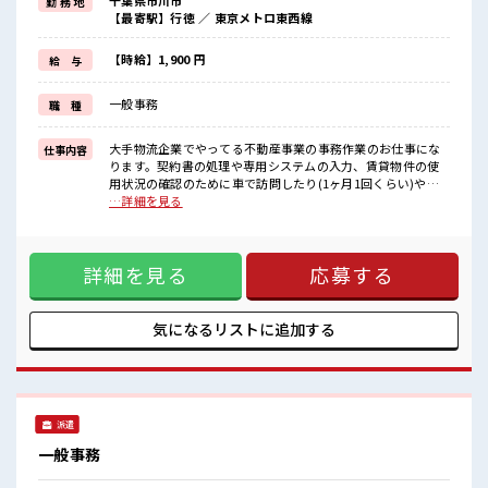
千葉県市川市
勤 務 地
≪未経験OKの仕事≫
【最寄駅】行徳 ／ 東京メトロ東西線
新しいことにチャレンジするのは不安だけど、
しっかり働く環境が整っています！
イチからスキルUP・ステップUP目指していきましょう！
【時給】1,900 円
給 与
≪自分に向いている仕事が探せる≫
困った事などがあれば、
一般事務
職 種
担当がしっかりサポートします！
■職場の雰囲気
大手物流企業でやってる不動産事業の事務作業のお仕事にな
仕事内容
活気あふれる20代活躍中の職場です☆
ります。契約書の処理や専用システムの入力、賃貸物件の使
休憩室で楽しくおしゃべり！
用状況の確認のために車で訪問したり(1ヶ月1回くらい)や、
ストレス解消☆
テナントのオーナーさんとの連絡のやり取り、物件のクリー
…詳細を見る
ロッカーあり！
ニングの調整業務や電話対応等して頂きます。同じ業務をや
安心してお仕事に集中♪
っている方が10名以上いるので聞きやすい環境です。 ■お仕
残業はほとんどありません！
事PR ≪プライベートが充実する≫ 場合によってはお願いする
詳細を見る
応募する
こともありますが、 残業はほとんどナシ！ ≪週休2日制≫ 週
末は家族や友人と一緒にプライベート満喫！ ≪未経験OKの仕
事≫ 新しいことにチャレンジするのは不安だけど、 しっかり
働く環境が整っています！ イチからスキルUP・ステップUP
気になるリストに
追加する
目指していきましょう！ ≪自分に向いている仕事が探せる≫
困った事などがあれば、 担当がしっかりサポートします！ ■
職場の雰囲気 活気あふれる20代活躍中の職場です☆ 休憩室で
楽しくおしゃべり！ ストレス解消☆ ロッカーあり！ 安心して
お仕事に集中♪ 残業はほとんどありません！
派遣
一般事務