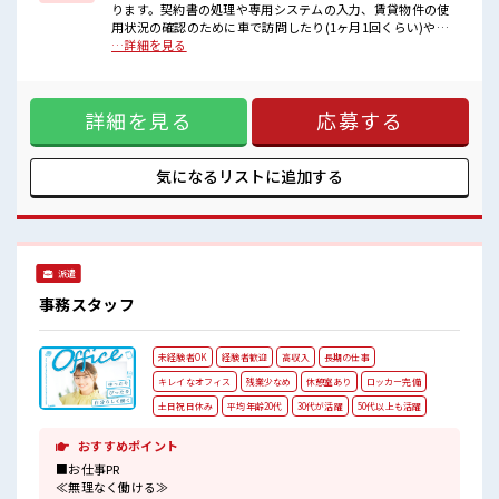
活気あふれる20代活躍中の職場です☆
ります。契約書の処理や専用システムの入力、賃貸物件の使
休憩室で楽しくおしゃべり！
用状況の確認のために車で訪問したり(1ヶ月1回くらい)や、
ストレス解消☆
テナントのオーナーさんとの連絡のやり取り、物件のクリー
…詳細を見る
ロッカーあり！
ニングの調整業務や電話対応等して頂きます。同じ業務をや
安心してお仕事に集中♪
っている方が10名以上いるので聞きやすい環境です。 ■お仕
残業はほとんどありません！
事PR ≪プライベートが充実する≫ 場合によってはお願いする
詳細を見る
応募する
こともありますが、 残業はほとんどナシ！ ≪週休2日制≫ 週
末は家族や友人と一緒にプライベート満喫！ ≪未経験OKの仕
事≫ 新しいことにチャレンジするのは不安だけど、 しっかり
働く環境が整っています！ イチからスキルUP・ステップUP
気になるリストに
追加する
目指していきましょう！ ≪自分に向いている仕事が探せる≫
困った事などがあれば、 担当がしっかりサポートします！ ■
職場の雰囲気 活気あふれる20代活躍中の職場です☆ 休憩室で
楽しくおしゃべり！ ストレス解消☆ ロッカーあり！ 安心して
お仕事に集中♪ 残業はほとんどありません！
派遣
事務スタッフ
未経験者OK
経験者歓迎
高収入
長期の仕事
キレイなオフィス
残業少なめ
休憩室あり
ロッカー完備
土日祝日休み
平均年齢20代
30代が活躍
50代以上も活躍
おすすめポイント
■お仕事PR
≪無理なく働ける≫