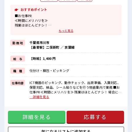
おすすめポイント
■お仕事PR
≪時間にメリハリを≫
残業はほとんどナシ！
場合によってはお願いすることもあります♪
もっと見る
≪週休2日制≫
週末は家族や友人と一緒にプライベート満喫！
千葉県市川市
勤 務 地
≪未経験OKの仕事≫
【最寄駅】二俣新町 ／ 京葉線
新しいことにチャレンジするのは不安だけど、
しっかり働く環境が整っています！
イチからスキルUP・ステップUP目指していきましょう！
【時給】1,400 円
給 与
≪収入アップを目指せる≫
高時給だらけの派遣のお仕事です！
仕分け・梱包・ピッキング
職 種
■職場の雰囲気
≪20代の方が多数活躍中の職場≫
ICT機器のピッキング、動作チェック、出荷準備、入庫対応、
仕事内容
休憩時間にゆっくりできるスペース完備！
保管対応、検品、シール貼りなどを行う物倉庫内で業務 ■お
ロッカーあり！
仕事PR ≪時間にメリハリを≫ 残業はほとんどナシ！ 場合によ
安心してお仕事に集中♪
ってはお願いすることもあります♪ ≪週休2日制≫ 週末は家
…詳細を見る
族や友人と一緒にプライベート満喫！ ≪未経験OKの仕事≫
新しいことにチャレンジするのは不安だけど、 しっかり働く
環境が整っています！ イチからスキルUP・ステップUP目指
詳細を見る
応募する
していきましょう！ ≪収入アップを目指せる≫ 高時給だらけ
の派遣のお仕事です！ ■職場の雰囲気 ≪20代の方が多数活躍
中の職場≫ 休憩時間にゆっくりできるスペース完備！ ロッカ
ーあり！ 安心してお仕事に集中♪
気になるリストに
追加する