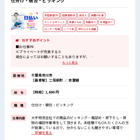
仕分け・梱包・ピッキング
未経験者OK
経験者歓迎
高収入
長期の仕事
キレイなオフィス
残業少なめ
制服あり
休憩室あり
ロッカー完備
シフト制
40代以上も活躍
おすすめポイント
■お仕事PR
≪プライベートが充実する≫
場合によってはお願いすることもありますが、
残業はほとんどナシ！
もっと見る
≪ラクラク制服アリ≫
制服があるので、
千葉県市川市
勤 務 地
毎日の服装の悩み解消♪
【最寄駅】二俣新町 ／ 京葉線
≪初めての仕事だけど自分にもできそう≫
新しいことにチャレンジするのは不安だけど、
しっかり働く環境が整っています！
【時給】1,600 円
給 与
イチからスキルUP・ステップUP目指していきましょう！
≪自分に向いている仕事が探せる≫
仕分け・梱包・ピッキング
職 種
困った事などがあれば、
担当がしっかりサポートします！
大手物流会社での商品のピッキング・箱詰め・荷下ろし・荷
仕事内容
■職場の雰囲気
物の確認作業等をして頂きます。未経験でもOK.たくさんの方
一息つける休憩スペースもあります！
が就業しているので、分からないことも聞きやすい環境で
職場にはロッカー完備！
す。 ■お仕事PR ≪プライベートが充実する≫ 場合によっては
…詳細を見る
私物の置きすぎには注意が必要ですね★
お願いすることもありますが、 残業はほとんどナシ！ ≪ラク