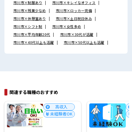
市川市×制服あり
市川市×キレイなオフィス
市川市×残業少なめ
市川市×ロッカー完備
市川市×休憩室あり
市川市×土日祝日休み
市川市×シフト制
市川市×女性多め
市川市×平均年齢20代
市川市×30代が活躍
市川市×40代以上も活躍
市川市×50代以上も活躍
関連する職種のおすすめ
高収入
未経験者OK
未