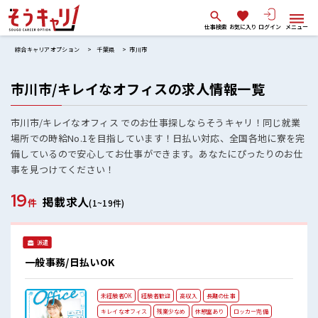
仕事検索
お気に入り
ログイン
メニュー
綜合キャリアオプション
千葉県
市川市
市川市/キレイなオフィスの求人情報一覧
市川市/キレイなオフィス でのお仕事探しならそうキャリ！同じ就業
場所での時給No.1を目指しています！日払い対応、全国各地に寮を完
備しているので安心してお仕事ができます。あなたにぴったりのお仕
事を見つけてください！
19
掲載求人
件
(1~19件)
派遣
一般事務/日払いOK
未経験者OK
経験者歓迎
高収入
長期の仕事
キレイなオフィス
残業少なめ
休憩室あり
ロッカー完備