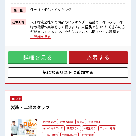
イチからスキルUP・ステップUP目指していきましょう！
≪自分に向いている仕事が探せる≫
仕分け・梱包・ピッキング
職 種
困った事などがあれば、
担当がしっかりサポートします！
大手物流会社での商品のピッキング・箱詰め・荷下ろし・荷
仕事内容
■職場の雰囲気
物の確認作業等をして頂きます。未経験でもOK.たくさんの方
一息つける休憩スペースもあります！
が就業しているので、分からないことも聞きやすい環境で
職場にはロッカー完備！
す。 ■お仕事PR ≪プライベートが充実する≫ 場合によっては
…詳細を見る
私物の置きすぎには注意が必要ですね★
お願いすることもありますが、 残業はほとんどナシ！ ≪ラク
残業はほとんどなし！
ラク制服アリ≫ 制服があるので、 毎日の服装の悩み解消♪ ≪
プライベートも謳歌できる☆
初めての仕事だけど自分にもできそう≫ 新しいことにチャレ
詳細を見る
応募する
ンジするのは不安だけど、 しっかり働く環境が整っていま
す！ イチからスキルUP・ステップUP目指していきましょ
う！ ≪自分に向いている仕事が探せる≫ 困った事などがあれ
ば、 担当がしっかりサポートします！ ■職場の雰囲気 一息つ
気になるリストに
追加する
ける休憩スペースもあります！ 職場にはロッカー完備！ 私物
の置きすぎには注意が必要ですね★ 残業はほとんどなし！ プ
ライベートも謳歌できる☆
派遣
製造・工場スタッフ
未経験者OK
経験者歓迎
高収入
長期の仕事
キレイなオフィス
残業少なめ
休憩室あり
ロッカー完備
土日祝日休み
平均年齢20代
30代が活躍