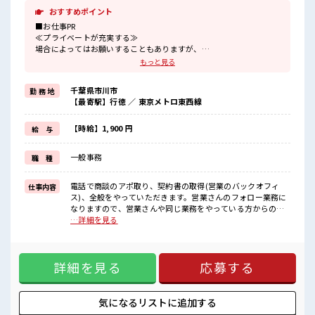
おすすめポイント
■お仕事PR
≪プライベートが充実する≫
場合によってはお願いすることもありますが、
残業はほとんどナシ！
もっと見る
≪週休2日制≫
週末は家族や友人と一緒にプライベート満喫！
千葉県市川市
勤 務 地
≪未経験でも活躍できる≫
【最寄駅】行徳 ／ 東京メトロ東西線
新しいことにチャレンジするのは不安だけど、
しっかり働く環境が整っています！
イチからスキルUP・ステップUP目指していきましょう！
【時給】1,900 円
給 与
≪様々なお仕事をご提案≫
一人で悩まず気軽に相談できる、
一般事務
職 種
派遣のお仕事です！
■職場の雰囲気
電話で商談のアポ取り、契約書の取得(営業のバックオフィ
仕事内容
20代活躍中のフレッシュな職場です☆
ス)、全般をやっていただきます。営業さんのフォロー業務に
休憩室でホッと一息リフレッシュ！
なりますので、営業さんや同じ業務をやっている方からの指
ロッカーあり！
示に沿って動いて頂きます。・営業サポートとして、物件状
…詳細を見る
安心してお仕事に集中♪
態確認で外出あり(件数は不明ですが、少なくて1ヵ月2～3
土日祝休みなので、
回、多くて1週間2～3回)慣れれば1人で行く ■お仕事PR ≪プ
ON/OFFの切替もしやすい！
ライベートが充実する≫ 場合によってはお願いすることもあ
詳細を見る
応募する
りますが、 残業はほとんどナシ！ ≪週休2日制≫ 週末は家族
や友人と一緒にプライベート満喫！ ≪未経験でも活躍できる
≫ 新しいことにチャレンジするのは不安だけど、 しっかり働
く環境が整っています！ イチからスキルUP・ステップUP目
気になるリストに
追加する
指していきましょう！ ≪様々なお仕事をご提案≫ 一人で悩ま