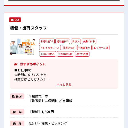
ず気軽に相談できる、 派遣のお仕事です！ ■職場の雰囲気 20
代活躍中のフレッシュな職場です☆ 休憩室でホッと一息リフ
レッシュ！ ロッカーあり！ 安心してお仕事に集中♪ 土日祝休
みなので、 ON/OFFの切替もしやすい！
派遣
梱包・出荷スタッフ
未経験者OK
経験者歓迎
高収入
長期の仕事
キレイなオフィス
残業少なめ
休憩室あり
ロッカー完備
土日祝日休み
平均年齢20代
30代が活躍
おすすめポイント
■お仕事PR
≪時間にメリハリを≫
残業はほとんどナシ！
場合によってはお願いすることもあります♪
もっと見る
≪週休2日制≫
週末は家族や友人と一緒にプライベート満喫！
千葉県市川市
勤 務 地
≪未経験OKの仕事≫
【最寄駅】二俣新町 ／ 京葉線
新しいことにチャレンジするのは不安だけど、
しっかり働く環境が整っています！
イチからスキルUP・ステップUP目指していきましょう！
【時給】1,400 円
給 与
≪収入アップを目指せる≫
高時給だらけの派遣のお仕事です！
仕分け・梱包・ピッキング
職 種