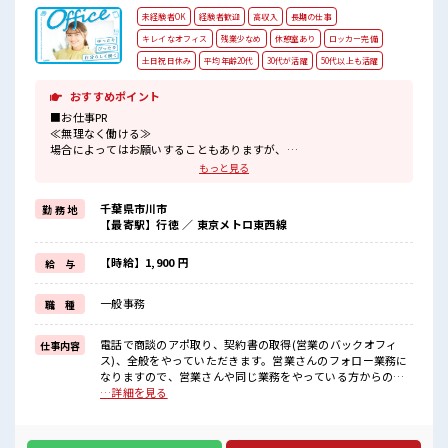
未経験者OK
経験者歓迎
高収入
長期の仕事
キレイなオフィス
残業少なめ
休憩室あり
ロッカー完備
土日祝日休み
平均年齢20代
30代が活躍
50代以上も活躍
おすすめポイント
■お仕事PR
≪無理なく働ける≫
場合によってはお願いすることもありますが、
残業はほとんどナシ！
もっと見る
≪週休2日制≫
週末は家族や友人と一緒にプライベート満喫！
千葉県市川市
勤 務 地
≪未経験の方も大カンゲイ≫
【最寄駅】行徳 ／ 東京メトロ東西線
新しいことにチャレンジするのは不安だけど、
しっかり働く環境が整っています！
イチからスキルUP・ステップUP目指していきましょう！
【時給】1,900 円
給 与
≪自分に合った期間で働ける≫
福利厚生が整った派遣のお仕事です！
一般事務
職 種
■職場の雰囲気
20代の若い世代がたくさん活躍中の活気ある職場！
電話で商談のアポ取り、契約書の取得(営業のバックオフィ
仕事内容
休憩室で楽しくおしゃべり！
ス)、全般をやっていただきます。営業さんのフォロー業務に
ストレス解消☆
なりますので、営業さんや同じ業務をやっている方からの指
職場にはロッカー完備！
示に沿って動いて頂きます。・営業サポートとして、物件状
…詳細を見る
私物の置きすぎには注意が必要ですね★
態確認で外出あり(件数は不明ですが、少なくて1ヵ月2～3
回、多くて1週間2～3回)慣れれば1人で行く ■お仕事PR ≪無
理なく働ける≫ 場合によってはお願いすることもあります