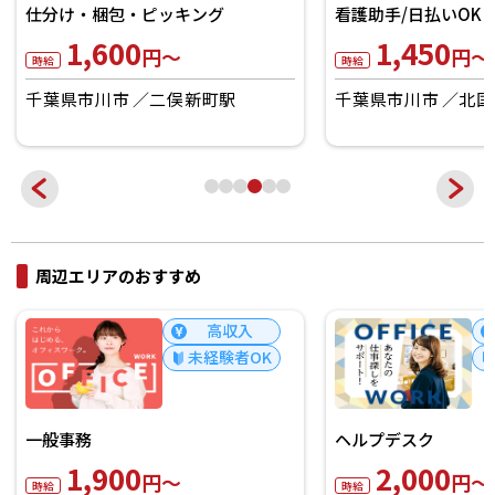
仕分け・梱包・ピッキング
看護助手/日払いOK
1,600
1,450
円～
円～
時給
時給
千葉県市川市
二俣新町駅
千葉県市川市
北国分
周辺エリアのおすすめ
高収入
未経験者OK
一般事務
ヘルプデスク
1,900
2,000
円～
円～
時給
時給