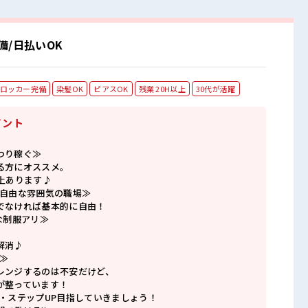
/日払いOK
ロッカー完備
染髪OK
ピアスOK
残業 20H以上
30代が活躍
イント
つり稼ぐ≫
る方にオススメ。
上あります♪
で自由な雰囲気の職場≫
でなければ基本的に自由！
な制服アリ≫
解消♪
≫
レンジするのは不安だけど、
が整っています！
P・ステップUP目指していきましょう！