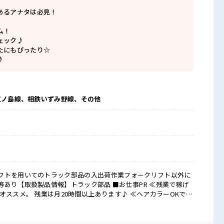
あるアナタは必見！
ム！
ェック♪
たにもぴったり☆
♪
江ノ島線、相鉄いずみ野線、その他
フトを用いてのトラック部品の入出荷作業フォークリフト以外に
製品情報】トラック部品 ■お仕事PR ≪残業で稼げ
オススメ。 残業は月20時間以上あります♪ ≪ヘアカラーOKで自
たり奇抜でなければ基本的に自由！ (規定有)≪ラクラク制服アリ
服装の悩み解消♪ ≪初めての仕事だけど自分にもできそう≫ 新し
不安だけど、 しっかり働く環境が整っています！ イチからスキ