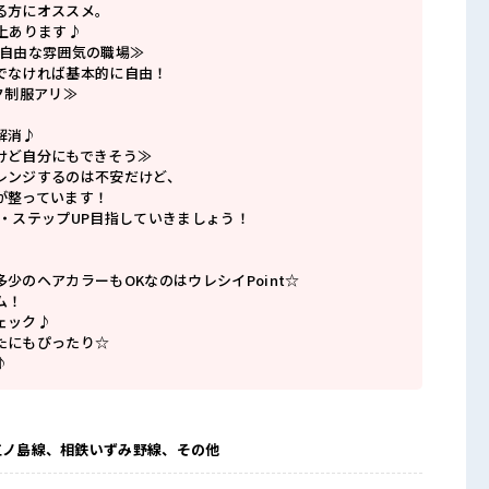
る方にオススメ。
上あります♪
で自由な雰囲気の職場≫
でなければ基本的に自由！
ク制服アリ≫
解消♪
けど自分にもできそう≫
レンジするのは不安だけど、
が整っています！
P・ステップUP目指していきましょう！
少のヘアカラーもOKなのはウレシイPoint☆
ム！
ェック♪
たにもぴったり☆
♪
江ノ島線、相鉄いずみ野線、その他