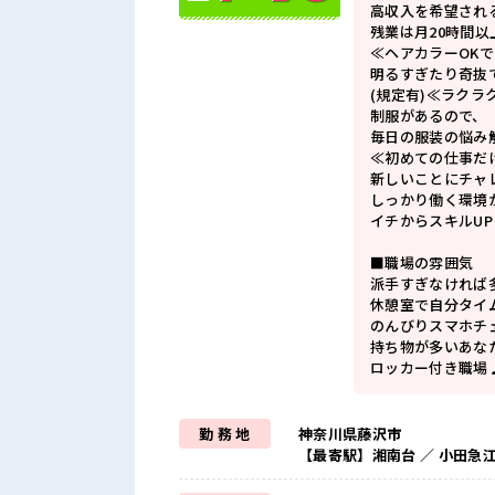
高収入を希望され
残業は月20時間以
≪ヘアカラーOK
明るすぎたり奇抜
(規定有)≪ラクラ
制服があるので、
毎日の服装の悩み
≪初めての仕事だ
新しいことにチャ
しっかり働く環境
イチからスキルU
■職場の雰囲気
派手すぎなければ多
休憩室で自分タイ
のんびりスマホチ
持ち物が多いあな
ロッカー付き職場
勤 務 地
神奈川県藤沢市
【最寄駅】湘南台 ／ 小田急