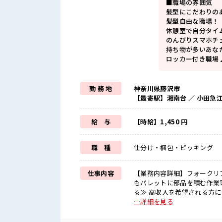
■職場の雰囲気
髪型にこだわりの
髪型自由な職場！
休憩室で自分タイ
のんびりスマホチ
持ち物が多いあな
ロッカー付き職場
勤 務 地
神奈川県藤沢市
【最寄駅】湘南台 ／ 小田急
給 与
【時給】1,450 円
職 種
仕分け・梱包・ピッキング
仕事内容
【業務内容詳細】フォークリ
もパレットに部品を積む作業等あり【取扱
る≫ 高収入を希望される方に
由な雰囲気の職場≫ 明るすぎ
…詳細を見る
≫ 制服があるので、 毎日の
いことにチャレンジするのは