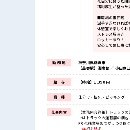
≪自分に合った期
福利厚生が整った
■職場の雰囲気
派手すぎなければ多
休憩室で楽しくお
ストレス解消☆
ロッカーあり！
安心してお仕事に
勤 務 地
神奈川県藤沢市
【最寄駅】湘南台 ／ 小田急
給 与
【時給】1,350 円
職 種
仕分け・梱包・ピッキング
仕事内容
【業務内容詳細】トラックの
ではトラックの運転席の梱包も行
PR ≪残業多めでがっつり稼
ます♪ ≪ヘアカラーOKで自
…詳細を見る