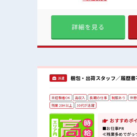
(規定有)≪機能的な制服アリ
≫ 新しいことにチャレンジす
らスキルUP・ステップUP目
整った派遣のお仕事です！ ■職場の雰囲気 派手すぎなければ多少のヘアカラーもOKなのはウ
詳細を見る
レシイPoint☆ 休憩室で楽
に集中♪
梱包・出荷スタッフ／履歴書
派遣
未経験者OK
高収入
長期の仕事
制服あり
休憩
残業 20H以上
30代が活躍
おすすめポ
■お仕事PR
≪残業多めでがっ