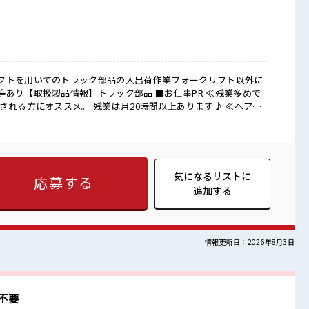
フトを用いてのトラック部品の入出荷作業フォークリフト以外に
製品情報】トラック部品 ■お仕事PR ≪残業多めで
される方にオススメ。 残業は月20時間以上あります♪ ≪ヘアカ
≫ 明るすぎたり奇抜でなければ基本的に自由！ (規定有)≪ラク
で、 毎日の服装の悩み解消♪ ≪初めての仕事だけど自分にもで
レンジするのは不安だけど、 しっかり働く環境が整っています！
しょう！ ■職場の雰囲気 派手すぎなければ多
レシイPoint☆ 休憩室で自分タイム！ のんびりスマホチェック♪
気になるリストに
応募する
たり☆ ロッカー付き職場♪
追加する
情報更新日：2026年8月3日
不要