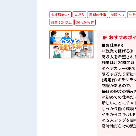
未経験者OK
高収入
長期の仕事
制服あり
休憩
残業 20H以上
30代が活躍
おすすめポ
■お仕事PR
≪残業で稼げる≫
高収入を希望され
残業は月20時間以
≪ヘアカラーOK
明るすぎたり奇抜
(規定有)≪ラクラ
制服があるので、
毎日の服装の悩み
≪初めての仕事だ
新しいことにチャ
しっかり働く環境
イチからスキルU
≪収入アップを目
高時給だらけの派