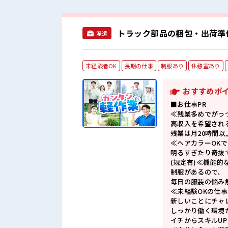
トラック部品の梱包・出荷準備
派遣
未経験者OK
長期の仕事
制服あり
休憩室あり
おすすめポ
■お仕事PR
≪残業多めでがっ
高収入を希望され
残業は月20時間以
≪ヘアカラーOK
明るすぎたり奇抜
(規定有)≪機能的
制服があるので、
毎日の服装の悩み
≪未経験OKの仕事
新しいことにチャ
しっかり働く環境
イチからスキルU