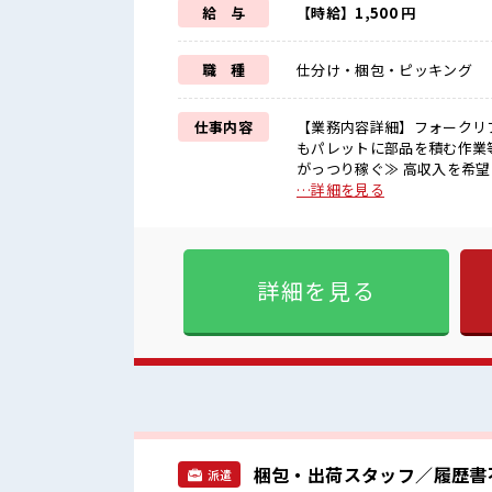
給 与
【時給】1,500 円
職 種
仕分け・梱包・ピッキング
仕事内容
【業務内容詳細】フォークリ
もパレットに部品を積む作業等あり【取扱
がっつり稼ぐ≫ 高収入を希望
ラーOKで自由な雰囲気の職場
…詳細を見る
ラク制服アリ≫ 制服があるの
きそう≫ 新しいことにチャ
イチからスキルUP・ステップUP目指していきま
少のヘアカラーもOKなのはウ
詳細を見る
持ち物が多いあなたにもぴっ
梱包・出荷スタッフ／履歴書
派遣