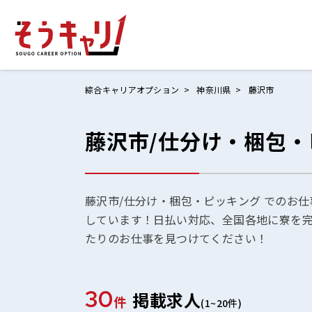
綜合キャリアオプション
神奈川県
藤沢市
藤沢市/仕分け・梱包
ホームにもど
お仕事検索
お気に入りリ
藤沢市/仕分け・梱包・ピッキング でのお仕
しています！日払い対応、全国各地に寮を
お問い合わせ
たりのお仕事を見つけてください！
30
掲載求人
ログイン
件
(1~20件)