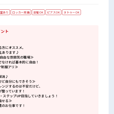
室あり
ロッカー完備
染髪OK
ピアスOK
タトゥーOK
イント
る方にオススメ。
上あります♪
で自由な雰囲気の職場≫
でなければ基本的に自由！
ク制服アリ≫
解消♪
けど自分にもできそう≫
レンジするのは不安だけど、
が整っています！
P・ステップUP目指していきましょう！
指せる≫
遣のお仕事です！