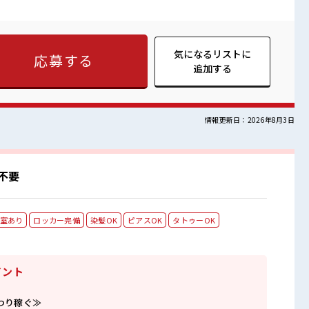
≫ 制服があるので、 毎日の服装の悩み解消♪ ≪未経験OKの仕事
るのは不安だけど、 しっかり働く環境が整っています！ イチか
指していきましょう！ ≪自分に合った期間で働ける≫ 福利厚生が
気になるリストに
応募する
しくおしゃべり！ ストレス解消☆ ロッカーあり！ 安心してお仕事
追加する
情報更新日：2026年8月3日
不要
室あり
ロッカー完備
染髪OK
ピアスOK
タトゥーOK
イント
つり稼ぐ≫