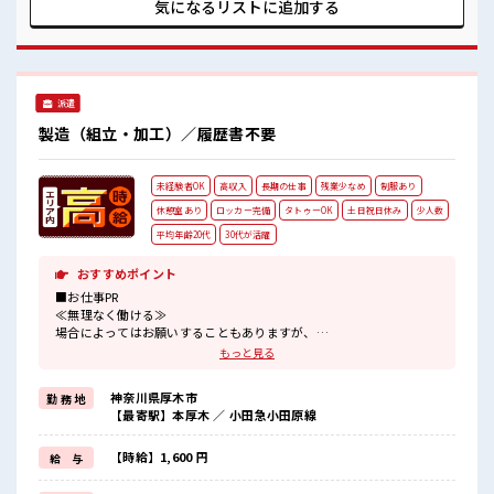
おまかせ！ 重いモノは基本ないので安心♪ 空調が完備されて
気になるリストに
追加する
いるのでこれからの季節もカイテキにお仕事できちゃいます
♪ 通勤は自転車・バイク・自動車・公共交通機関なんでも
OK！ ■職場の雰囲気 社員食堂も完備されており1食ナント
180円～！ 温かくておいしいご飯が食べられます☆ 派手すぎ
なければ多少のヘアカラーもOKなのはウレシイPoint☆ 一息
派遣
つける休憩スペースもあります！ #ryo
製造（組立・加工）／履歴書不要
未経験者OK
高収入
長期の仕事
残業少なめ
制服あり
休憩室あり
ロッカー完備
タトゥーOK
土日祝日休み
少人数
平均年齢20代
30代が活躍
おすすめポイント
■お仕事PR
≪無理なく働ける≫
場合によってはお願いすることもありますが、
残業はほとんどナシ！
もっと見る
≪週休2日制≫
週末は家族や友人と一緒にプライベート満喫！
神奈川県厚木市
勤 務 地
制服があると毎日の服選びに悩まずOK♪
【最寄駅】本厚木 ／ 小田急小田原線
≪初めての仕事だけど自分にもできそう≫
新しいことにチャレンジするのは不安だけど、
しっかり働く環境が整っています！
【時給】1,600 円
給 与
イチからスキルUP・ステップUP目指していきましょう！
≪自分に合った期間で働ける≫