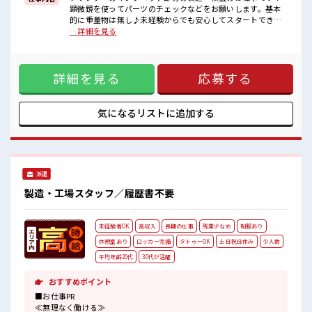
■職場の雰囲気
顕微鏡を使ってパーツのチェックなどをお願いします。基本
社員食堂も完備されており1食ナント180円～！
的に重量物は無し♪未経験からでも安心してスタートできま
温かくておいしいご飯が食べられます☆
すよ♪ ※寮アリのお仕事！一人暮らしスタートにもピッタリ
…詳細を見る
派手すぎなければ多少のヘアカラーもOKなのはウレシイPoint☆
♪ ■お仕事PR ＼「条件はいいのに勤務地までちょっと遠く
一息つける休憩スペースもあります！
て…」という方にもオススメ/ 寮ありのお仕事ならそんな心配
#ryo
はナシ(*^▽^*) TV・洗濯機・冷蔵庫など暮らしに必要な備品
詳細を見る
応募する
付きの寮です♪ 駐車場も完備されているので車の持込もOK！
現地までの赴任交通費も支給します☆ カップルやお友達との
就業OK♪ 大手企業でプリンターのインクヘッド部分の検査を
おまかせ！ 重いモノは基本ないので安心♪ 空調が完備されて
気になるリストに
追加する
いるのでこれからの季節もカイテキにお仕事できちゃいます
♪ 通勤は自転車・バイク・自動車・公共交通機関なんでも
OK！ ■職場の雰囲気 社員食堂も完備されており1食ナント
180円～！ 温かくておいしいご飯が食べられます☆ 派手すぎ
なければ多少のヘアカラーもOKなのはウレシイPoint☆ 一息
派遣
つける休憩スペースもあります！ #ryo
製造・工場スタッフ／履歴書不要
未経験者OK
高収入
長期の仕事
残業少なめ
制服あり
休憩室あり
ロッカー完備
タトゥーOK
土日祝日休み
少人数
平均年齢20代
30代が活躍
おすすめポイント
■お仕事PR
≪無理なく働ける≫