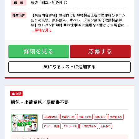
製造（組立・組み付け）
職 種
福利厚生が整った派遣のお仕事です！
■職場の雰囲気
【業務内容詳細】住宅向け断熱材製造工程での原料のドラム
仕事内容
少人数の職場だから一緒に働く仲間との距離もグッと近い！
缶への充填、原料投入、オペレーション業務【取扱製品詳
20代活躍中のフレッシュな職場です☆
細】ウレタン断熱材 ■お仕事PR ≪無理なく働ける≫ 場合によ
休憩室でホッと一息リフレッシュ！
ってはお願いすることもありますが、 残業はほとんどナシ！
…詳細を見る
高収入もバッチリ目指せますよ！
≪週休2日制≫ 週末は家族や友人と一緒にプライベート満喫！
制服があると毎日の服選びに悩まずOK♪ ≪初めての仕事だけ
ど自分にもできそう≫ 新しいことにチャレンジするのは不安
詳細を見る
応募する
だけど、 しっかり働く環境が整っています！ イチからスキル
UP・ステップUP目指していきましょう！ ≪自分に合った期
間で働ける≫ 福利厚生が整った派遣のお仕事です！ ■職場の
雰囲気 少人数の職場だから一緒に働く仲間との距離もグッと
気になるリストに
追加する
近い！ 20代活躍中のフレッシュな職場です☆ 休憩室でホッと
一息リフレッシュ！ 高収入もバッチリ目指せますよ！
派遣
梱包・出荷業務／履歴書不要
未経験者OK
長期の仕事
残業少なめ
制服あり
休憩室あり
ロッカー完備
タトゥーOK
土日祝日休み
女性多め