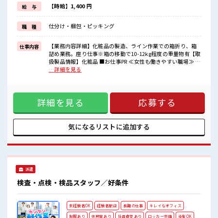
≪未経験の方も大カンゲイ≫
【時給】1,400 円
給 与
新しいことにチャレンジするのは不安だけど、
しっかり働く環境が整っています！
仕分け・梱包・ピッキング
職 種
イチからスキルUP・ステップUP目指していきましょう！
≪様々なお仕事をご提案≫
一人で悩まず気軽に相談できる、
【業務内容詳細】化粧品の製造、ライン作業での箱折り、箱
仕事内容
派遣のお仕事です！
詰め業務。座り仕事※箱の移動で10-12kg程度の重量物有【取
扱製品情報】化粧品 ■お仕事PR ≪女性も働きやすい職場≫ も
■職場の雰囲気
ちろん男性の応募も歓迎ですよ！ ≪時間にメリハリを≫ 残業
…詳細を見る
女性も活躍しやすい雰囲気の職場です！
はほとんどナシ！ 場合によってはお願いすることもあります
休憩室で楽しくランチ♪
♪ ≪土日祝休のお仕事≫ 家族や友人と一緒にプライベート満
時間があれば昼寝もしちゃおう！
喫！ 制服があると毎日の服選びに悩まずOK♪ ≪未経験の方
職場にはロッカー完備！
詳細を見る
応募する
も大カンゲイ≫ 新しいことにチャレンジするのは不安だけ
私物の置きすぎには注意が必要ですね★
ど、 しっかり働く環境が整っています！ イチからスキルUP・
ステップUP目指していきましょう！ ≪様々なお仕事をご提案
≫ 一人で悩まず気軽に相談できる、 派遣のお仕事です！ ■職
気になるリストに
追加する
場の雰囲気 女性も活躍しやすい雰囲気の職場です！ 休憩室で
楽しくランチ♪ 時間があれば昼寝もしちゃおう！ 職場にはロ
ッカー完備！ 私物の置きすぎには注意が必要ですね★
派遣
検査・点検・検品スタッフ／好条件
未経験者OK
経験者歓迎
長期の仕事
キレイなオフィス
制服あり
休憩室あり
社員食堂あり
ロッカー完備
染髪OK