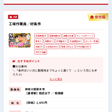
れる20代・30代活躍中の職場です☆ 派手すぎなければ多少の
ヘアカラーもOKなのはウレシイPoint☆ 一息つける休憩スペ
ースやロッカーも完備！ 制服も無料貸与なので準備の必要な
し！
寮完備
派遣
工場作業員／好条件
未経験者OK
経験者歓迎
長期の仕事
キレイなオフィス
寮あり
制服あり
休憩室あり
社員食堂あり
ロッカー完備
染髪OK
土日祝日休み
残業 20H以上
平均年齢20代
30代が活躍
おすすめポイント
■お仕事PR
＼「条件はいいのに勤務地までちょっと遠くて…」という方にもオ
ススメ/
寮ありのお仕事ならそんな心配はナシ(*^▽^*)
もっと見る
TV・洗濯機・冷蔵庫など暮らしに必要な備品付きの寮です♪
駐車場も完備されているので車の持込もOK！
神奈川県厚木市
勤 務 地
現地までの赴任交通費も支給します☆
【最寄駅】相武台下 ／ 相模線
カップルやお友達との就業OK♪
大手企業でプリンターのインクヘッド部分の検査をおまかせ！
【時給】1,470 円
給 与
重いモノは基本ないので安心♪
空調が完備されているのでこれからの季節もカイテキにお仕事でき