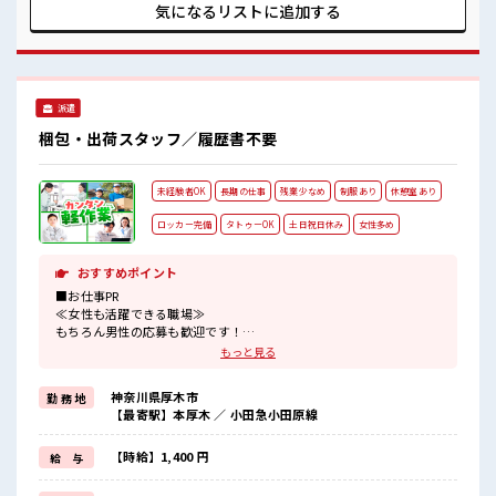
雰囲気 少人数の職場だから一緒に働く仲間との距離もグッと
気になるリストに
追加する
近い！ 20代活躍中のフレッシュな職場です☆ 休憩室でホッと
一息リフレッシュ！ 高収入もバッチリ目指せますよ！
派遣
梱包・出荷スタッフ／履歴書不要
未経験者OK
長期の仕事
残業少なめ
制服あり
休憩室あり
ロッカー完備
タトゥーOK
土日祝日休み
女性多め
おすすめポイント
■お仕事PR
≪女性も活躍できる職場≫
もちろん男性の応募も歓迎です！
≪プライベートが充実する≫
もっと見る
場合によってはお願いすることもありますが、
残業はほとんどナシ！
神奈川県厚木市
勤 務 地
≪週休2日制≫
【最寄駅】本厚木 ／ 小田急小田原線
週末は家族や友人と一緒にプライベート満喫！
≪機能的な制服アリ≫
制服があるので、
【時給】1,400 円
給 与
毎日の服装の悩み解消♪
≪未経験の方も大カンゲイ≫