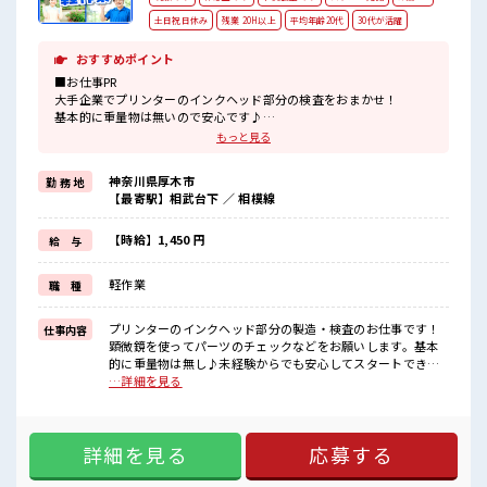
土日祝日休み
残業 20H以上
平均年齢20代
30代が活躍
おすすめポイント
■お仕事PR
大手企業でプリンターのインクヘッド部分の検査をおまかせ！
基本的に重量物は無いので安心です♪
フォロー体制バッチリなので、
もっと見る
未経験の方やブランクがある方でも安心してスタートできます☆
クリーンルーム内で空調が完備されているのでこれからの季節もカ
神奈川県厚木市
勤 務 地
イテキにお仕事できちゃいます♪
【最寄駅】相武台下 ／ 相模線
通勤は自転車・バイク・自動車・公共交通機関なんでもOK！
社員食堂も完備されており1食ナント180円～！
温かくておいしいご飯が食べられます☆
【時給】1,450 円
給 与
働きやすさバツグンの環境が整っている職場です♪
軽作業
職 種
■職場の雰囲気
活気あふれる20代・30代活躍中の職場です☆
派手すぎなければ多少のヘアカラーもOKなのはウレシイPoint☆
プリンターのインクヘッド部分の製造・検査のお仕事です！
仕事内容
一息つける休憩スペースやロッカーも完備！
顕微鏡を使ってパーツのチェックなどをお願いします。基本
制服も無料貸与なので準備の必要なし！
的に重量物は無し♪未経験からでも安心してスタートできま
すよ♪ ■お仕事PR 大手企業でプリンターのインクヘッド部分
…詳細を見る
の検査をおまかせ！ 基本的に重量物は無いので安心です♪ フ
ォロー体制バッチリなので、 未経験の方やブランクがある方
でも安心してスタートできます☆ クリーンルーム内で空調が
詳細を見る
応募する
完備されているのでこれからの季節もカイテキにお仕事でき
ちゃいます♪ 通勤は自転車・バイク・自動車・公共交通機関
なんでもOK！ 社員食堂も完備されており1食ナント180円