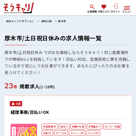
仕事検索
お気に入り
ログイン
メニュー
綜合キャリアオプション
神奈川県
厚木市
厚木市/土日祝日休みの求人情報一覧
厚木市/土日祝日休み でのお仕事探しならそうキャリ！同じ就業場所
での時給No.1を目指しています！日払い対応、全国各地に寮を完備し
ているので安心してお仕事ができます。あなたにぴったりのお仕事を
見つけてください！
23
掲載求人
件
(1~20件)
派遣
経理事務/日払いOK
未経験者OK
高収入
長期の仕事
休憩室あり
ロッカー完備
染髪OK
ピアスOK
タトゥーOK
ネイルOK