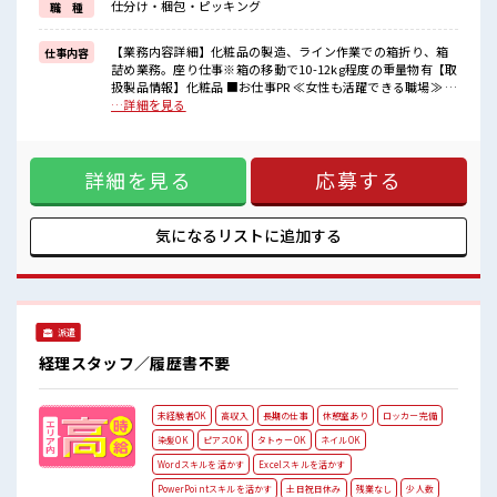
仕分け・梱包・ピッキング
職 種
新しいことにチャレンジするのは不安だけど、
しっかり働く環境が整っています！
イチからスキルUP・ステップUP目指していきましょう！
【業務内容詳細】化粧品の製造、ライン作業での箱折り、箱
仕事内容
詰め業務。座り仕事※箱の移動で10-12kg程度の重量物有【取
■職場の雰囲気
扱製品情報】化粧品 ■お仕事PR ≪女性も活躍できる職場≫ も
女性が多い職場ですが男女は問いません！
ちろん男性の応募も歓迎です！ ≪プライベートが充実する≫
…詳細を見る
応募お待ちしております！
場合によってはお願いすることもありますが、 残業はほとん
しっかり休める休憩室あり！
どナシ！ ≪週休2日制≫ 週末は家族や友人と一緒にプライベ
オンオフの切替もできちゃう！
ート満喫！ ≪機能的な制服アリ≫ 制服があるので、 毎日の服
ロッカーあり！
詳細を見る
応募する
装の悩み解消♪ ≪未経験の方も大カンゲイ≫ 新しいことにチ
安心してお仕事に集中♪
ャレンジするのは不安だけど、 しっかり働く環境が整ってい
ます！ イチからスキルUP・ステップUP目指していきましょ
う！ ■職場の雰囲気 女性が多い職場ですが男女は問いませ
気になるリストに
追加する
ん！ 応募お待ちしております！ しっかり休める休憩室あり！
オンオフの切替もできちゃう！ ロッカーあり！ 安心してお仕
事に集中♪
派遣
経理スタッフ／履歴書不要
未経験者OK
高収入
長期の仕事
休憩室あり
ロッカー完備
染髪OK
ピアスOK
タトゥーOK
ネイルOK
Wordスキルを活かす
Excelスキルを活かす
PowerPointスキルを活かす
土日祝日休み
残業なし
少人数