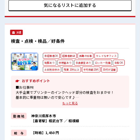
ステップUP目指していきましょう！ ■職場の雰囲気 “コジン
気になるリストに
追加する
マリ”が好きな方にもお勧め！！ 少人数の職場です♪ 明るす
ぎたり奇抜過ぎなければヘアカラーOK！ 仕事の合間の息抜き
は休憩室で♪ 高収入もバッチリ目指せますよ！
派遣
検査・点検・検品／好条件
未経験者OK
経験者歓迎
長期の仕事
キレイなオフィス
制服あり
休憩室あり
社員食堂あり
ロッカー完備
染髪OK
土日祝日休み
残業 20H以上
平均年齢20代
30代が活躍
おすすめポイント
■お仕事PR
大手企業でプリンターのインクヘッド部分の検査をおまかせ！
基本的に重量物は無いので安心です♪
フォロー体制バッチリなので、
もっと見る
未経験の方やブランクがある方でも安心してスタートできます☆
クリーンルーム内で空調が完備されているのでこれからの季節もカ
神奈川県厚木市
勤 務 地
イテキにお仕事できちゃいます♪
【最寄駅】相武台下 ／ 相模線
通勤は自転車・バイク・自動車・公共交通機関なんでもOK！
社員食堂も完備されており1食ナント180円～！
温かくておいしいご飯が食べられます☆
【時給】1,450 円
給 与
働きやすさバツグンの環境が整っている職場です♪