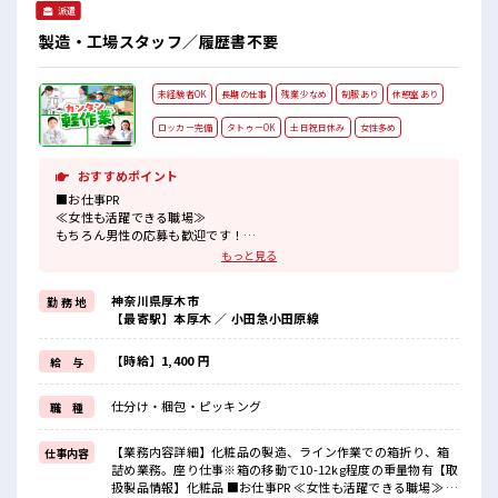
派遣
製造・工場スタッフ／履歴書不要
未経験者OK
長期の仕事
残業少なめ
制服あり
休憩室あり
ロッカー完備
タトゥーOK
土日祝日休み
女性多め
おすすめポイント
■お仕事PR
≪女性も活躍できる職場≫
もちろん男性の応募も歓迎です！
≪プライベートが充実する≫
もっと見る
場合によってはお願いすることもありますが、
残業はほとんどナシ！
神奈川県厚木市
勤 務 地
≪週休2日制≫
【最寄駅】本厚木 ／ 小田急小田原線
週末は家族や友人と一緒にプライベート満喫！
≪機能的な制服アリ≫
制服があるので、
【時給】1,400 円
給 与
毎日の服装の悩み解消♪
≪未経験の方も大カンゲイ≫
仕分け・梱包・ピッキング
職 種
新しいことにチャレンジするのは不安だけど、
しっかり働く環境が整っています！
イチからスキルUP・ステップUP目指していきましょう！
【業務内容詳細】化粧品の製造、ライン作業での箱折り、箱
仕事内容
詰め業務。座り仕事※箱の移動で10-12kg程度の重量物有【取
■職場の雰囲気
扱製品情報】化粧品 ■お仕事PR ≪女性も活躍できる職場≫ も