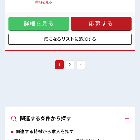
女性が多い職場ですが男女は問いません！
ちろん男性の応募も歓迎です！ ≪プライベートが充実する≫
…詳細を見る
応募お待ちしております！
場合によってはお願いすることもありますが、 残業はほとん
しっかり休める休憩室あり！
どナシ！ ≪週休2日制≫ 週末は家族や友人と一緒にプライベ
オンオフの切替もできちゃう！
ート満喫！ ≪機能的な制服アリ≫ 制服があるので、 毎日の服
ロッカーあり！
詳細を見る
応募する
装の悩み解消♪ ≪未経験の方も大カンゲイ≫ 新しいことにチ
安心してお仕事に集中♪
ャレンジするのは不安だけど、 しっかり働く環境が整ってい
ます！ イチからスキルUP・ステップUP目指していきましょ
う！ ■職場の雰囲気 女性が多い職場ですが男女は問いませ
気になるリストに
追加する
ん！ 応募お待ちしております！ しっかり休める休憩室あり！
オンオフの切替もできちゃう！ ロッカーあり！ 安心してお仕
事に集中♪
1
2
>
関連する条件から探す
関連する特徴から求人を探す