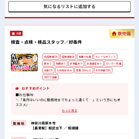
～！ 温かくておいしいご飯が食べられます☆ 働きやすさバツ
気になるリストに
追加する
グンの環境が整っている職場です♪ ■職場の雰囲気 活気あふ
れる20代・30代活躍中の職場です☆ 派手すぎなければ多少の
ヘアカラーもOKなのはウレシイPoint☆ 一息つける休憩スペ
ースやロッカーも完備！ 制服も無料貸与なので準備の必要な
し！
寮完備
派遣
検査・点検・検品スタッフ／好条件
未経験者OK
経験者歓迎
長期の仕事
キレイなオフィス
寮あり
制服あり
休憩室あり
社員食堂あり
ロッカー完備
染髪OK
土日祝日休み
残業 20H以上
平均年齢20代
30代が活躍
おすすめポイント
■お仕事PR
＼「条件はいいのに勤務地までちょっと遠くて…」という方にもオ
ススメ/
寮ありのお仕事ならそんな心配はナシ(*^▽^*)
もっと見る
TV・洗濯機・冷蔵庫など暮らしに必要な備品付きの寮です♪
駐車場も完備されているので車の持込もOK！
神奈川県厚木市
勤 務 地
現地までの赴任交通費も支給します☆
【最寄駅】相武台下 ／ 相模線
カップルやお友達との就業OK♪