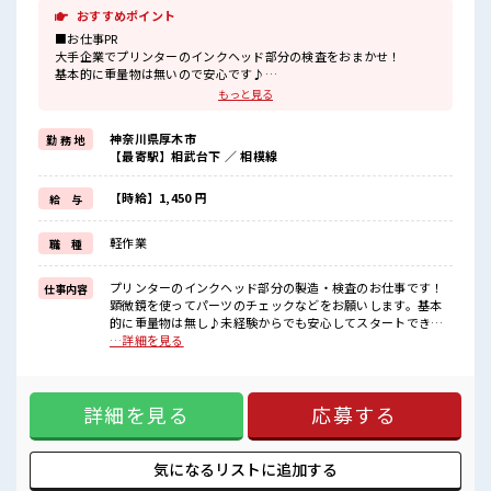
おすすめポイント
■お仕事PR
大手企業でプリンターのインクヘッド部分の検査をおまかせ！
基本的に重量物は無いので安心です♪
フォロー体制バッチリなので、
もっと見る
未経験の方やブランクがある方でも安心してスタートできます☆
クリーンルーム内で空調が完備されているのでこれからの季節もカ
神奈川県厚木市
勤 務 地
イテキにお仕事できちゃいます♪
【最寄駅】相武台下 ／ 相模線
通勤は自転車・バイク・自動車・公共交通機関なんでもOK！
社員食堂も完備されており1食ナント180円～！
温かくておいしいご飯が食べられます☆
【時給】1,450 円
給 与
働きやすさバツグンの環境が整っている職場です♪
軽作業
職 種
■職場の雰囲気
活気あふれる20代・30代活躍中の職場です☆
派手すぎなければ多少のヘアカラーもOKなのはウレシイPoint☆
プリンターのインクヘッド部分の製造・検査のお仕事です！
仕事内容
一息つける休憩スペースやロッカーも完備！
顕微鏡を使ってパーツのチェックなどをお願いします。基本
制服も無料貸与なので準備の必要なし！
的に重量物は無し♪未経験からでも安心してスタートできま
すよ♪ ■お仕事PR 大手企業でプリンターのインクヘッド部分
…詳細を見る
の検査をおまかせ！ 基本的に重量物は無いので安心です♪ フ
ォロー体制バッチリなので、 未経験の方やブランクがある方
でも安心してスタートできます☆ クリーンルーム内で空調が
詳細を見る
応募する
完備されているのでこれからの季節もカイテキにお仕事でき
ちゃいます♪ 通勤は自転車・バイク・自動車・公共交通機関
なんでもOK！ 社員食堂も完備されており1食ナント180円
～！ 温かくておいしいご飯が食べられます☆ 働きやすさバツ
気になるリストに
追加する
グンの環境が整っている職場です♪ ■職場の雰囲気 活気あふ