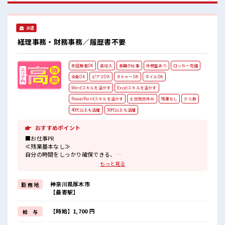
事に集中♪
派遣
経理事務・財務事務／履歴書不要
未経験者OK
高収入
長期の仕事
休憩室あり
ロッカー完備
染髪OK
ピアスOK
タトゥーOK
ネイルOK
Wordスキルを活かす
Excelスキルを活かす
PowerPointスキルを活かす
土日祝日休み
残業なし
少人数
40代以上も活躍
50代以上も活躍
おすすめポイント
■お仕事PR
≪残業基本なし≫
自分の時間をしっかり確保できる、
残業基本ナシのお仕事♪
もっと見る
オンとオフをきっちり切り替えたい方にオススメ！
≪週休2日制≫
神奈川県厚木市
勤 務 地
週末は家族や友人と一緒にプライベート満喫！
【最寄駅】
≪ヘアカラーOKで自由な雰囲気の職場≫
明るすぎたり奇抜でなければ基本的に自由！
(規定有)≪未経験の方も大カンゲイ≫
【時給】1,700 円
給 与
新しいことにチャレンジするのは不安だけど、