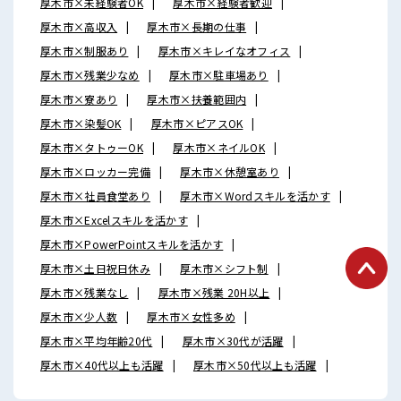
厚木市×未経験者OK
厚木市×経験者歓迎
厚木市×高収入
厚木市×長期の仕事
厚木市×制服あり
厚木市×キレイなオフィス
厚木市×残業少なめ
厚木市×駐車場あり
厚木市×寮あり
厚木市×扶養範囲内
厚木市×染髪OK
厚木市×ピアスOK
厚木市×タトゥーOK
厚木市×ネイルOK
厚木市×ロッカー完備
厚木市×休憩室あり
厚木市×社員食堂あり
厚木市×Wordスキルを活かす
厚木市×Excelスキルを活かす
厚木市×PowerPointスキルを活かす
厚木市×土日祝日休み
厚木市×シフト制
厚木市×残業なし
厚木市×残業 20H以上
厚木市×少人数
厚木市×女性多め
厚木市×平均年齢20代
厚木市×30代が活躍
厚木市×40代以上も活躍
厚木市×50代以上も活躍