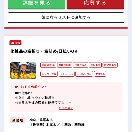
詳細を見る
応募する
奇抜でなければ基本的に自由！ (規定有)≪未経験の方も大カ
ンゲイ≫ 新しいことにチャレンジするのは不安だけど、 しっ
かり働く環境が整っています！ イチからスキルUP・ステップ
UP目指していきましょう！ ■職場の雰囲気 少人数の職場だか
気になるリストに
追加する
ら一緒に働く仲間との距離もグッと近い！ キバツ過ぎなけれ
ば髪色・髪型は自由！ あなたの個性を大事にできます♪ 休憩
室で楽しくおしゃべり！ ストレス解消☆
派遣
化粧品の箱折り・箱詰め/日払いOK
未経験者OK
長期の仕事
残業少なめ
制服あり
休憩室あり
ロッカー完備
タトゥーOK
土日祝日休み
女性多め
おすすめポイント
■お仕事PR
≪女性も働きやすい職場≫
もちろん男性の応募も歓迎ですよ！
≪時間にメリハリを≫
もっと見る
残業はほとんどナシ！
場合によってはお願いすることもあります♪
神奈川県厚木市
勤 務 地
≪土日祝休のお仕事≫
【最寄駅】本厚木 ／ 小田急小田原線
家族や友人と一緒にプライベート満喫！
制服があると毎日の服選びに悩まずOK♪