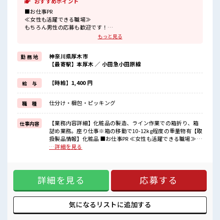
おすすめポイント
■お仕事PR
≪女性も活躍できる職場≫
もちろん男性の応募も歓迎です！
≪プライベートが充実する≫
もっと見る
場合によってはお願いすることもありますが、
残業はほとんどナシ！
神奈川県厚木市
勤 務 地
≪週休2日制≫
【最寄駅】本厚木 ／ 小田急小田原線
週末は家族や友人と一緒にプライベート満喫！
≪機能的な制服アリ≫
制服があるので、
【時給】1,400 円
給 与
毎日の服装の悩み解消♪
≪未経験の方も大カンゲイ≫
仕分け・梱包・ピッキング
職 種
新しいことにチャレンジするのは不安だけど、
しっかり働く環境が整っています！
イチからスキルUP・ステップUP目指していきましょう！
【業務内容詳細】化粧品の製造、ライン作業での箱折り、箱
仕事内容
詰め業務。座り仕事※箱の移動で10-12kg程度の重量物有【取
■職場の雰囲気
扱製品情報】化粧品 ■お仕事PR ≪女性も活躍できる職場≫ も
女性が多い職場ですが男女は問いません！
ちろん男性の応募も歓迎です！ ≪プライベートが充実する≫
…詳細を見る
応募お待ちしております！
場合によってはお願いすることもありますが、 残業はほとん
しっかり休める休憩室あり！
どナシ！ ≪週休2日制≫ 週末は家族や友人と一緒にプライベ
オンオフの切替もできちゃう！
ート満喫！ ≪機能的な制服アリ≫ 制服があるので、 毎日の服
ロッカーあり！
詳細を見る
応募する
装の悩み解消♪ ≪未経験の方も大カンゲイ≫ 新しいことにチ
安心してお仕事に集中♪
ャレンジするのは不安だけど、 しっかり働く環境が整ってい
ます！ イチからスキルUP・ステップUP目指していきましょ
う！ ■職場の雰囲気 女性が多い職場ですが男女は問いませ
気になるリストに
追加する
ん！ 応募お待ちしております！ しっかり休める休憩室あり！
オンオフの切替もできちゃう！ ロッカーあり！ 安心してお仕