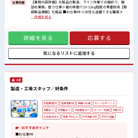
イチからスキルUP・ステップUP目指していきましょう！
【業務内容詳細】化粧品の製造、ライン作業での箱折り、箱
仕事内容
詰め業務。座り仕事※箱の移動で10-12kg程度の重量物有【取
■職場の雰囲気
扱製品情報】化粧品 ■お仕事PR ≪女性も活躍できる職場≫ も
女性が多い職場ですが男女は問いません！
ちろん男性の応募も歓迎です！ ≪プライベートが充実する≫
…詳細を見る
応募お待ちしております！
場合によってはお願いすることもありますが、 残業はほとん
しっかり休める休憩室あり！
どナシ！ ≪週休2日制≫ 週末は家族や友人と一緒にプライベ
オンオフの切替もできちゃう！
ート満喫！ ≪機能的な制服アリ≫ 制服があるので、 毎日の服
ロッカーあり！
詳細を見る
応募する
装の悩み解消♪ ≪未経験の方も大カンゲイ≫ 新しいことにチ
安心してお仕事に集中♪
ャレンジするのは不安だけど、 しっかり働く環境が整ってい
ます！ イチからスキルUP・ステップUP目指していきましょ
う！ ■職場の雰囲気 女性が多い職場ですが男女は問いませ
気になるリストに
追加する
ん！ 応募お待ちしております！ しっかり休める休憩室あり！
オンオフの切替もできちゃう！ ロッカーあり！ 安心してお仕
事に集中♪
派遣
製造・工場スタッフ／好条件
未経験者OK
経験者歓迎
長期の仕事
キレイなオフィス
制服あり
休憩室あり
社員食堂あり
ロッカー完備
染髪OK
土日祝日休み
残業 20H以上
平均年齢20代
30代が活躍
おすすめポイント
■お仕事PR