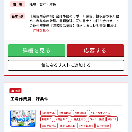
しっかり働く環境が整っています！
経理・会計・財務
職 種
イチからスキルUP・ステップUP目指していきましょう！
■職場の雰囲気
【業務内容詳細】会計事務のサポート業務、領収書の取り纏
仕事内容
“コジンマリ”が好きな方にもお勧め！！
め、利益率の計算、書類整理、司法書士との打ち合わせ、そ
少人数の職場です♪
の他付随業務【取扱製品情報】資材にまつわる書類 ■お仕事
明るすぎたり奇抜過ぎなければヘアカラーOK！
PR ≪残業基本なし≫ 自分の時間をしっかり確保できる、 残業
…詳細を見る
仕事の合間の息抜きは休憩室で♪
基本ナシのお仕事♪ オンとオフをきっちり切り替えたい方に
高収入もバッチリ目指せますよ！
オススメ！ ≪週休2日制≫ 週末は家族や友人と一緒にプライ
ベート満喫！ ≪ヘアカラーOKで自由な雰囲気の職場≫ 明る
詳細を見る
応募する
すぎたり奇抜でなければ基本的に自由！ (規定有)≪未経験の
方も大カンゲイ≫ 新しいことにチャレンジするのは不安だけ
ど、 しっかり働く環境が整っています！ イチからスキルUP・
ステップUP目指していきましょう！ ■職場の雰囲気 “コジン
気になるリストに
追加する
マリ”が好きな方にもお勧め！！ 少人数の職場です♪ 明るす
ぎたり奇抜過ぎなければヘアカラーOK！ 仕事の合間の息抜き
は休憩室で♪ 高収入もバッチリ目指せますよ！
派遣
工場作業員／好条件
未経験者OK
経験者歓迎
長期の仕事
キレイなオフィス
制服あり
休憩室あり
社員食堂あり
ロッカー完備
染髪OK
土日祝日休み
残業 20H以上
平均年齢20代
30代が活躍