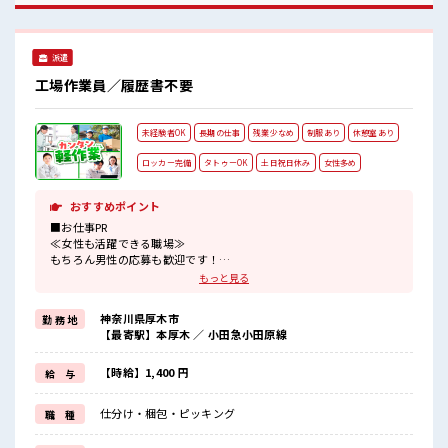
派遣
工場作業員／履歴書不要
未経験者OK
長期の仕事
残業少なめ
制服あり
休憩室あり
ロッカー完備
タトゥーOK
土日祝日休み
女性多め
おすすめポイント
■お仕事PR
≪女性も活躍できる職場≫
もちろん男性の応募も歓迎です！
≪プライベートが充実する≫
もっと見る
場合によってはお願いすることもありますが、
残業はほとんどナシ！
神奈川県厚木市
勤 務 地
≪週休2日制≫
【最寄駅】本厚木 ／ 小田急小田原線
週末は家族や友人と一緒にプライベート満喫！
≪機能的な制服アリ≫
制服があるので、
【時給】1,400 円
給 与
毎日の服装の悩み解消♪
≪未経験の方も大カンゲイ≫
仕分け・梱包・ピッキング
職 種
新しいことにチャレンジするのは不安だけど、
しっかり働く環境が整っています！