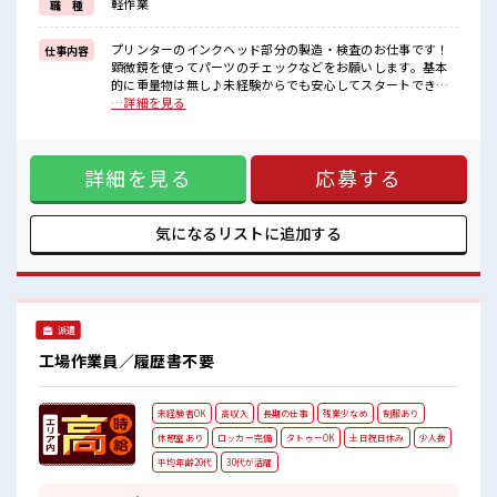
軽作業
職 種
ちゃいます♪
通勤は自転車・バイク・自動車・公共交通機関なんでもOK！
プリンターのインクヘッド部分の製造・検査のお仕事です！
仕事内容
■職場の雰囲気
顕微鏡を使ってパーツのチェックなどをお願いします。基本
社員食堂も完備されており1食ナント180円～！
的に重量物は無し♪未経験からでも安心してスタートできま
温かくておいしいご飯が食べられます☆
すよ♪ ※寮アリのお仕事！一人暮らしスタートにもピッタリ
…詳細を見る
派手すぎなければ多少のヘアカラーもOKなのはウレシイPoint☆
♪ ■お仕事PR ＼「条件はいいのに勤務地までちょっと遠く
一息つける休憩スペースもあります！
て…」という方にもオススメ/ 寮ありのお仕事ならそんな心配
#ryo
はナシ(*^▽^*) TV・洗濯機・冷蔵庫など暮らしに必要な備品
詳細を見る
応募する
付きの寮です♪ 駐車場も完備されているので車の持込もOK！
現地までの赴任交通費も支給します☆ カップルやお友達との
就業OK♪ 大手企業でプリンターのインクヘッド部分の検査を
おまかせ！ 重いモノは基本ないので安心♪ 空調が完備されて
気になるリストに
追加する
いるのでこれからの季節もカイテキにお仕事できちゃいます
♪ 通勤は自転車・バイク・自動車・公共交通機関なんでも
OK！ ■職場の雰囲気 社員食堂も完備されており1食ナント
180円～！ 温かくておいしいご飯が食べられます☆ 派手すぎ
なければ多少のヘアカラーもOKなのはウレシイPoint☆ 一息
派遣
つける休憩スペースもあります！ #ryo
工場作業員／履歴書不要
未経験者OK
高収入
長期の仕事
残業少なめ
制服あり
休憩室あり
ロッカー完備
タトゥーOK
土日祝日休み
少人数
平均年齢20代
30代が活躍