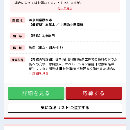
場合によってはお願いすることもありますが、
残業はほとんどナシ！
もっと見る
≪週休2日制≫
週末は家族や友人と一緒にプライベート満喫！
神奈川県厚木市
勤 務 地
制服があると毎日の服選びに悩まずOK♪
【最寄駅】本厚木 ／ 小田急小田原線
≪初めての仕事だけど自分にもできそう≫
新しいことにチャレンジするのは不安だけど、
しっかり働く環境が整っています！
【時給】1,600 円
給 与
イチからスキルUP・ステップUP目指していきましょう！
≪自分に合った期間で働ける≫
製造（組立・組み付け）
職 種
福利厚生が整った派遣のお仕事です！
■職場の雰囲気
【業務内容詳細】住宅向け断熱材製造工程での原料のドラム
仕事内容
少人数の職場だから一緒に働く仲間との距離もグッと近い！
缶への充填、原料投入、オペレーション業務【取扱製品詳
20代活躍中のフレッシュな職場です☆
細】ウレタン断熱材 ■お仕事PR ≪無理なく働ける≫ 場合によ
休憩室でホッと一息リフレッシュ！
ってはお願いすることもありますが、 残業はほとんどナシ！
…詳細を見る
高収入もバッチリ目指せますよ！
≪週休2日制≫ 週末は家族や友人と一緒にプライベート満喫！
制服があると毎日の服選びに悩まずOK♪ ≪初めての仕事だけ
ど自分にもできそう≫ 新しいことにチャレンジするのは不安
詳細を見る
応募する
だけど、 しっかり働く環境が整っています！ イチからスキル
UP・ステップUP目指していきましょう！ ≪自分に合った期
間で働ける≫ 福利厚生が整った派遣のお仕事です！ ■職場の
雰囲気 少人数の職場だから一緒に働く仲間との距離もグッと
気になるリストに
追加する
近い！ 20代活躍中のフレッシュな職場です☆ 休憩室でホッと
一息リフレッシュ！ 高収入もバッチリ目指せますよ！