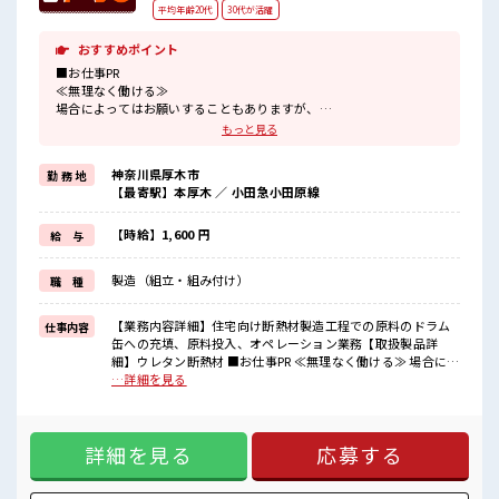
平均年齢20代
30代が活躍
おすすめポイント
■お仕事PR
≪無理なく働ける≫
場合によってはお願いすることもありますが、
残業はほとんどナシ！
もっと見る
≪週休2日制≫
週末は家族や友人と一緒にプライベート満喫！
神奈川県厚木市
勤 務 地
制服があると毎日の服選びに悩まずOK♪
【最寄駅】本厚木 ／ 小田急小田原線
≪初めての仕事だけど自分にもできそう≫
新しいことにチャレンジするのは不安だけど、
しっかり働く環境が整っています！
【時給】1,600 円
給 与
イチからスキルUP・ステップUP目指していきましょう！
≪自分に合った期間で働ける≫
製造（組立・組み付け）
職 種
福利厚生が整った派遣のお仕事です！
■職場の雰囲気
【業務内容詳細】住宅向け断熱材製造工程での原料のドラム
仕事内容
少人数の職場だから一緒に働く仲間との距離もグッと近い！
缶への充填、原料投入、オペレーション業務【取扱製品詳
20代活躍中のフレッシュな職場です☆
細】ウレタン断熱材 ■お仕事PR ≪無理なく働ける≫ 場合によ
休憩室でホッと一息リフレッシュ！
ってはお願いすることもありますが、 残業はほとんどナシ！
…詳細を見る
高収入もバッチリ目指せますよ！
≪週休2日制≫ 週末は家族や友人と一緒にプライベート満喫！
制服があると毎日の服選びに悩まずOK♪ ≪初めての仕事だけ
ど自分にもできそう≫ 新しいことにチャレンジするのは不安
詳細を見る
応募する
だけど、 しっかり働く環境が整っています！ イチからスキル
UP・ステップUP目指していきましょう！ ≪自分に合った期
間で働ける≫ 福利厚生が整った派遣のお仕事です！ ■職場の