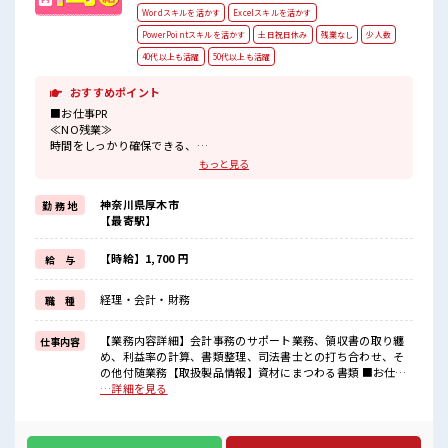
Wordスキルを活かす
Excelスキルを活かす
PowerPointスキルを活かす
土日祝日休み
残業なし
少人数
40代以上も活躍
50代以上も活躍
おすすめポイント
■お仕事PR
≪NO残業≫
時間をしっかり確保できる、
残業基本ナシのお仕事♪
もっと見る
オンとオフをきっちり切り替えたい方にオススメ！
≪土日祝休のお仕事≫
神奈川県厚木市
勤 務 地
家族や友人と一緒にプライベート満喫！
【最寄駅】
≪ヘアカラーOKで自由な雰囲気の職場≫
明るすぎたり奇抜でなければ基本的に自由！
(規定有)≪未経験の方も大カンゲイ≫
【時給】1,700 円
給 与
新しいことにチャレンジするのは不安だけど、
しっかり働く環境が整っています！
経理・会計・財務
職 種
イチからスキルUP・ステップUP目指していきましょう！
■職場の雰囲気
【業務内容詳細】会計事務のサポート業務、領収書の取り纏
仕事内容
少人数の職場だから一緒に働く仲間との距離もグッと近い！
め、利益率の計算、書類整理、司法書士との打ち合わせ、そ
キバツ過ぎなければ髪色・髪型は自由！
の他付随業務【取扱製品情報】資材にまつわる書類 ■お仕事
あなたの個性を大事にできます♪
PR ≪NO残業≫ 時間をしっかり確保できる、 残業基本ナシの
…詳細を見る
休憩室で楽しくおしゃべり！
お仕事♪ オンとオフをきっちり切り替えたい方にオススメ！
ストレス解消☆
≪土日祝休のお仕事≫ 家族や友人と一緒にプライベート満
喫！ ≪ヘアカラーOKで自由な雰囲気の職場≫ 明るすぎたり