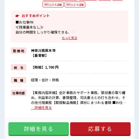
40代以上も活躍
50代以上も活躍
おすすめポイント
■お仕事PR
≪残業基本なし≫
自分の時間をしっかり確保できる、
残業基本ナシのお仕事♪
もっと見る
オンとオフをきっちり切り替えたい方にオススメ！
≪週休2日制≫
神奈川県厚木市
勤 務 地
週末は家族や友人と一緒にプライベート満喫！
【最寄駅】
≪ヘアカラーOKで自由な雰囲気の職場≫
明るすぎたり奇抜でなければ基本的に自由！
(規定有)≪未経験の方も大カンゲイ≫
【時給】1,700 円
給 与
新しいことにチャレンジするのは不安だけど、
しっかり働く環境が整っています！
経理・会計・財務
職 種
イチからスキルUP・ステップUP目指していきましょう！
■職場の雰囲気
【業務内容詳細】会計事務のサポート業務、領収書の取り纏
仕事内容
“コジンマリ”が好きな方にもお勧め！！
め、利益率の計算、書類整理、司法書士との打ち合わせ、そ
少人数の職場です♪
の他付随業務【取扱製品情報】資材にまつわる書類 ■お仕事
明るすぎたり奇抜過ぎなければヘアカラーOK！
PR ≪残業基本なし≫ 自分の時間をしっかり確保できる、 残業
…詳細を見る
仕事の合間の息抜きは休憩室で♪
基本ナシのお仕事♪ オンとオフをきっちり切り替えたい方に
高収入もバッチリ目指せますよ！
オススメ！ ≪週休2日制≫ 週末は家族や友人と一緒にプライ
ベート満喫！ ≪ヘアカラーOKで自由な雰囲気の職場≫ 明る
詳細を見る
応募する
すぎたり奇抜でなければ基本的に自由！ (規定有)≪未経験の
方も大カンゲイ≫ 新しいことにチャレンジするのは不安だけ
ど、 しっかり働く環境が整っています！ イチからスキルUP・