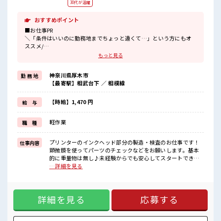
30代が活躍
おすすめポイント
■お仕事PR
＼「条件はいいのに勤務地までちょっと遠くて…」という方にもオ
ススメ/
寮ありのお仕事ならそんな心配はナシ(*^▽^*)
もっと見る
TV・洗濯機・冷蔵庫など暮らしに必要な備品付きの寮です♪
駐車場も完備されているので車の持込もOK！
神奈川県厚木市
勤 務 地
現地までの赴任交通費も支給します☆
【最寄駅】相武台下 ／ 相模線
カップルやお友達との就業OK♪
大手企業でプリンターのインクヘッド部分の検査をおまかせ！
【時給】1,470 円
給 与
重いモノは基本ないので安心♪
空調が完備されているのでこれからの季節もカイテキにお仕事でき
軽作業
職 種
ちゃいます♪
通勤は自転車・バイク・自動車・公共交通機関なんでもOK！
プリンターのインクヘッド部分の製造・検査のお仕事です！
仕事内容
■職場の雰囲気
顕微鏡を使ってパーツのチェックなどをお願いします。基本
社員食堂も完備されており1食ナント180円～！
的に重量物は無し♪未経験からでも安心してスタートできま
温かくておいしいご飯が食べられます☆
すよ♪ ※寮アリのお仕事！一人暮らしスタートにもピッタリ
…詳細を見る
派手すぎなければ多少のヘアカラーもOKなのはウレシイPoint☆
♪ ■お仕事PR ＼「条件はいいのに勤務地までちょっと遠く
一息つける休憩スペースもあります！
て…」という方にもオススメ/ 寮ありのお仕事ならそんな心配
#ryo
はナシ(*^▽^*) TV・洗濯機・冷蔵庫など暮らしに必要な備品
詳細を見る
応募する
付きの寮です♪ 駐車場も完備されているので車の持込もOK！
現地までの赴任交通費も支給します☆ カップルやお友達との
就業OK♪ 大手企業でプリンターのインクヘッド部分の検査を