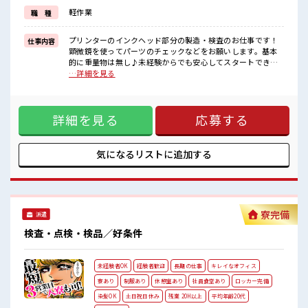
軽作業
職 種
■職場の雰囲気
活気あふれる20代・30代活躍中の職場です☆
派手すぎなければ多少のヘアカラーもOKなのはウレシイPoint☆
プリンターのインクヘッド部分の製造・検査のお仕事です！
仕事内容
一息つける休憩スペースやロッカーも完備！
顕微鏡を使ってパーツのチェックなどをお願いします。基本
制服も無料貸与なので準備の必要なし！
的に重量物は無し♪未経験からでも安心してスタートできま
すよ♪ ■お仕事PR 大手企業でプリンターのインクヘッド部分
…詳細を見る
の検査をおまかせ！ 基本的に重量物は無いので安心です♪ フ
ォロー体制バッチリなので、 未経験の方やブランクがある方
でも安心してスタートできます☆ クリーンルーム内で空調が
詳細を見る
応募する
完備されているのでこれからの季節もカイテキにお仕事でき
ちゃいます♪ 通勤は自転車・バイク・自動車・公共交通機関
なんでもOK！ 社員食堂も完備されており1食ナント180円
～！ 温かくておいしいご飯が食べられます☆ 働きやすさバツ
気になるリストに
追加する
グンの環境が整っている職場です♪ ■職場の雰囲気 活気あふ
れる20代・30代活躍中の職場です☆ 派手すぎなければ多少の
ヘアカラーもOKなのはウレシイPoint☆ 一息つける休憩スペ
ースやロッカーも完備！ 制服も無料貸与なので準備の必要な
し！
寮完備
派遣
検査・点検・検品／好条件
未経験者OK
経験者歓迎
長期の仕事
キレイなオフィス
寮あり
制服あり
休憩室あり
社員食堂あり
ロッカー完備
染髪OK
土日祝日休み
残業 20H以上
平均年齢20代