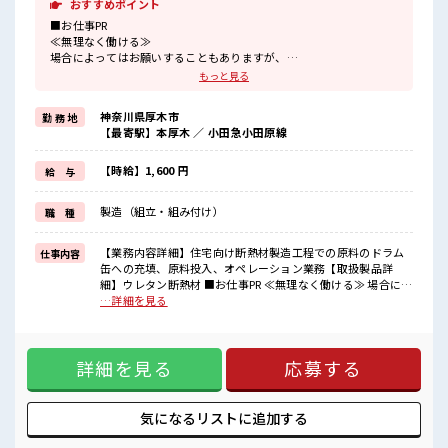
おすすめポイント
■お仕事PR
≪無理なく働ける≫
場合によってはお願いすることもありますが、
残業はほとんどナシ！
もっと見る
≪週休2日制≫
週末は家族や友人と一緒にプライベート満喫！
神奈川県厚木市
勤 務 地
制服があると毎日の服選びに悩まずOK♪
【最寄駅】本厚木 ／ 小田急小田原線
≪初めての仕事だけど自分にもできそう≫
新しいことにチャレンジするのは不安だけど、
しっかり働く環境が整っています！
【時給】1,600 円
給 与
イチからスキルUP・ステップUP目指していきましょう！
≪自分に合った期間で働ける≫
製造（組立・組み付け）
職 種
福利厚生が整った派遣のお仕事です！
■職場の雰囲気
【業務内容詳細】住宅向け断熱材製造工程での原料のドラム
仕事内容
少人数の職場だから一緒に働く仲間との距離もグッと近い！
缶への充填、原料投入、オペレーション業務【取扱製品詳
20代活躍中のフレッシュな職場です☆
細】ウレタン断熱材 ■お仕事PR ≪無理なく働ける≫ 場合によ
休憩室でホッと一息リフレッシュ！
ってはお願いすることもありますが、 残業はほとんどナシ！
…詳細を見る
高収入もバッチリ目指せますよ！
≪週休2日制≫ 週末は家族や友人と一緒にプライベート満喫！
制服があると毎日の服選びに悩まずOK♪ ≪初めての仕事だけ
ど自分にもできそう≫ 新しいことにチャレンジするのは不安
詳細を見る
応募する
だけど、 しっかり働く環境が整っています！ イチからスキル
UP・ステップUP目指していきましょう！ ≪自分に合った期
間で働ける≫ 福利厚生が整った派遣のお仕事です！ ■職場の
雰囲気 少人数の職場だから一緒に働く仲間との距離もグッと
気になるリストに
追加する
近い！ 20代活躍中のフレッシュな職場です☆ 休憩室でホッと
一息リフレッシュ！ 高収入もバッチリ目指せますよ！