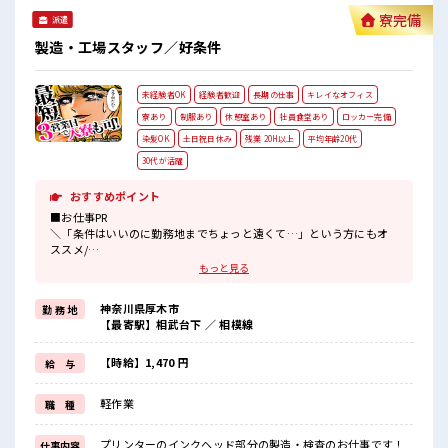
し！
寮完備
派遣
製造・工場スタッフ／好条件
未経験者OK
経験者歓迎
長期の仕事
キレイなオフィス
寮あり
制服あり
休憩室あり
社員食堂あり
ロッカー完備
染髪OK
土日祝日休み
残業 20H以上
平均年齢20代
30代が活躍
おすすめポイント
■お仕事PR
＼「条件はいいのに勤務地までちょっと遠くて…」という方にもオ
ススメ/
寮ありのお仕事ならそんな心配はナシ(*^▽^*)
もっと見る
TV・洗濯機・冷蔵庫など暮らしに必要な備品付きの寮です♪
駐車場も完備されているので車の持込もOK！
神奈川県厚木市
勤 務 地
現地までの赴任交通費も支給します☆
【最寄駅】相武台下 ／ 相模線
カップルやお友達との就業OK♪
大手企業でプリンターのインクヘッド部分の検査をおまかせ！
【時給】1,470 円
給 与
重いモノは基本ないので安心♪
空調が完備されているのでこれからの季節もカイテキにお仕事でき
軽作業
職 種
ちゃいます♪
通勤は自転車・バイク・自動車・公共交通機関なんでもOK！
プリンターのインクヘッド部分の製造・検査のお仕事です！
仕事内容