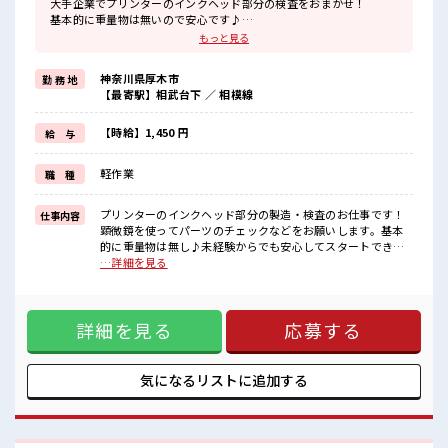
大手企業でプリンターのインクヘッド部分の検査をおまかせ！
基本的に重量物は無いので安心です♪
フォロー体制バッチリなので、
もっと見る
未経験の方やブランクがある方でも安心してスタートできます☆
クリーンルーム内で空調が完備されているのでこれからの季節もカ
神奈川県厚木市
勤 務 地
イテキにお仕事できちゃいます♪
【最寄駅】相武台下 ／ 相模線
通勤は自転車・バイク・自動車・公共交通機関なんでもOK！
社員食堂も完備されており1食ナント180円～！
温かくておいしいご飯が食べられます☆
【時給】1,450 円
給 与
働きやすさバツグンの環境が整っている職場です♪
軽作業
職 種
■職場の雰囲気
活気あふれる20代・30代活躍中の職場です☆
派手すぎなければ多少のヘアカラーもOKなのはウレシイPoint☆
プリンターのインクヘッド部分の製造・検査のお仕事です！
仕事内容
一息つける休憩スペースやロッカーも完備！
顕微鏡を使ってパーツのチェックなどをお願いします。基本
制服も無料貸与なので準備の必要なし！
的に重量物は無し♪未経験からでも安心してスタートできま
すよ♪ ■お仕事PR 大手企業でプリンターのインクヘッド部分
…詳細を見る
の検査をおまかせ！ 基本的に重量物は無いので安心です♪ フ
ォロー体制バッチリなので、 未経験の方やブランクがある方
でも安心してスタートできます☆ クリーンルーム内で空調が
詳細を見る
応募する
完備されているのでこれからの季節もカイテキにお仕事でき
ちゃいます♪ 通勤は自転車・バイク・自動車・公共交通機関
なんでもOK！ 社員食堂も完備されており1食ナント180円
～！ 温かくておいしいご飯が食べられます☆ 働きやすさバツ
気になるリストに
追加する
グンの環境が整っている職場です♪ ■職場の雰囲気 活気あふ
れる20代・30代活躍中の職場です☆ 派手すぎなければ多少の
ヘアカラーもOKなのはウレシイPoint☆ 一息つける休憩スペ
ースやロッカーも完備！ 制服も無料貸与なので準備の必要な