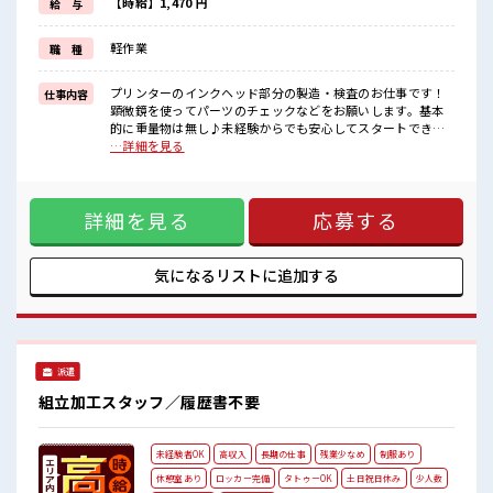
大手企業でプリンターのインクヘッド部分の検査をおまかせ！
【時給】1,470 円
給 与
重いモノは基本ないので安心♪
空調が完備されているのでこれからの季節もカイテキにお仕事でき
軽作業
職 種
ちゃいます♪
通勤は自転車・バイク・自動車・公共交通機関なんでもOK！
プリンターのインクヘッド部分の製造・検査のお仕事です！
仕事内容
■職場の雰囲気
顕微鏡を使ってパーツのチェックなどをお願いします。基本
社員食堂も完備されており1食ナント180円～！
的に重量物は無し♪未経験からでも安心してスタートできま
温かくておいしいご飯が食べられます☆
すよ♪ ※寮アリのお仕事！一人暮らしスタートにもピッタリ
…詳細を見る
派手すぎなければ多少のヘアカラーもOKなのはウレシイPoint☆
♪ ■お仕事PR ＼「条件はいいのに勤務地までちょっと遠く
一息つける休憩スペースもあります！
て…」という方にもオススメ/ 寮ありのお仕事ならそんな心配
#ryo
はナシ(*^▽^*) TV・洗濯機・冷蔵庫など暮らしに必要な備品
詳細を見る
応募する
付きの寮です♪ 駐車場も完備されているので車の持込もOK！
現地までの赴任交通費も支給します☆ カップルやお友達との
就業OK♪ 大手企業でプリンターのインクヘッド部分の検査を
おまかせ！ 重いモノは基本ないので安心♪ 空調が完備されて
気になるリストに
追加する
いるのでこれからの季節もカイテキにお仕事できちゃいます
♪ 通勤は自転車・バイク・自動車・公共交通機関なんでも
OK！ ■職場の雰囲気 社員食堂も完備されており1食ナント
180円～！ 温かくておいしいご飯が食べられます☆ 派手すぎ
なければ多少のヘアカラーもOKなのはウレシイPoint☆ 一息
派遣
つける休憩スペースもあります！ #ryo
組立加工スタッフ／履歴書不要
未経験者OK
高収入
長期の仕事
残業少なめ
制服あり
休憩室あり
ロッカー完備
タトゥーOK
土日祝日休み
少人数