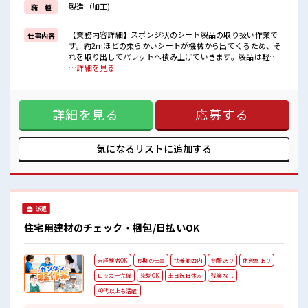
製造（加工)
職 種
イチからスキルUP・ステップUP目指していきましょう！
≪自分に合った期間で働ける≫
福利厚生が整った派遣のお仕事です！
【業務内容詳細】スポンジ状のシート製品の取り扱い作業で
仕事内容
す。約2mほどの柔らかいシートが機械から出てくるため、そ
■職場の雰囲気
れを取り出してパレットへ積み上げていきます。製品は軽く
キバツ過ぎなければ髪色・髪型は自由！
て柔らかく安全性の高い素材のため、未経験の方でも扱いや
…詳細を見る
あなたの個性を大事にできます♪
すい工場内作業です。【取扱製品情報】自動車の緩衝材や座
≪20代の方が多数活躍中の職場≫
席のクッションなどに使用される発泡素材の製造 ■お仕事PR
仕事の合間の息抜きは休憩室で♪
≪無理なくお給料に残業代を上乗せ≫ 残業は月20時間未満
程よく残業あり！
詳細を見る
応募する
で、 ほどよく稼げます♪ ≪週休2日制≫ 週末は家族や友人と
一緒にプライベート満喫！ ≪髪色自由で自分らしく働く≫ 明
るすぎたり奇抜でなければ基本的に自由！ (規定有)制服があ
ると毎日の服選びに悩まずOK♪ ≪未経験OKの仕事≫ 新しい
気になるリストに
追加する
ことにチャレンジするのは不安だけど、 しっかり働く環境が
整っています！ イチからスキルUP・ステップUP目指してい
きましょう！ ≪自分に合った期間で働ける≫ 福利厚生が整っ
た派遣のお仕事です！ ■職場の雰囲気 キバツ過ぎなければ髪
色・髪型は自由！ あなたの個性を大事にできます♪ ≪20代の
派遣
方が多数活躍中の職場≫ 仕事の合間の息抜きは休憩室で♪ 程
よく残業あり！
住宅用建材のチェック・梱包/日払いOK
未経験者OK
長期の仕事
扶養範囲内
制服あり
休憩室あり
ロッカー完備
染髪OK
土日祝日休み
残業なし
40代以上も活躍