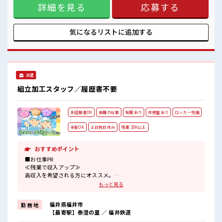
詳細を見る
応募する
業はほとんどナシ！ ≪機能的な制服アリ≫ 制服があるので、
毎日の服装の悩み解消♪ ≪未経験OKの仕事≫ 新しいことに
チャレンジするのは不安だけど、 しっかり働く環境が整って
います！ イチからスキルUP・ステップUP目指していきまし
気になるリストに
追加する
ょう！ ≪収入アップを目指せる≫ 高時給だらけの派遣のお仕
事です！ ■職場の雰囲気 休憩室で楽しくランチ♪ 時間があれ
ば昼寝もしちゃおう！ 持ち物が多いあなたにもぴったり☆ ロ
ッカー付き職場♪ 高収入もバッチリ目指せますよ！
派遣
組立加工スタッフ／履歴書不要
未経験者OK
長期の仕事
制服あり
休憩室あり
ロッカー完備
染髪OK
土日祝日休み
残業 20H以上
おすすめポイント
■お仕事PR
≪残業で収入アップ≫
高収入を希望される方にオススメ。
残業は月20時間以上あります♪
もっと見る
≪完全週休二日制≫
週末は家族や友人と一緒にプライベート満喫！
福井県福井市
勤 務 地
≪髪色自由で自分らしく働く≫
【最寄駅】泰澄の里 ／ 福井鉄道
明るすぎたり奇抜でなければ基本的に自由！