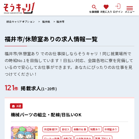
仕事検索
お気に入り
ログイン
メニュー
綜合キャリアオプション
福井県
福井市
福井市/休憩室ありの求人情報一覧
福井市/休憩室あり でのお仕事探しならそうキャリ！同じ就業場所で
の時給No.1を目指しています！日払い対応、全国各地に寮を完備して
いるので安心してお仕事ができます。あなたにぴったりのお仕事を見
つけてください！
121
掲載求人
件
(1~20件)
派遣
機械パーツの組立・配線/日払いOK
未経験者OK
高収入
長期の仕事
制服あり
休憩室あり
ロッカー完備
染髪OK
土日祝日休み
残業 20H以上