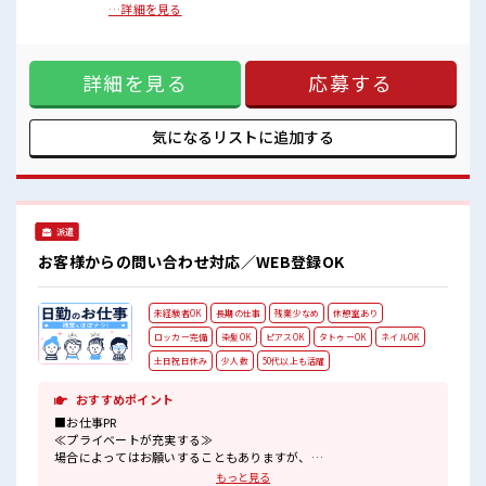
担当がしっかりサポートします！
を行います。その後、製品を紐でまとめて箱に入れ、台車へ
…詳細を見る
積み替えて運搬します。製品の最終仕上げから出荷準備まで
■職場の雰囲気
を担当する、シンプルな軽作業が中心の業務です。【取扱製
キバツ過ぎなければ髪色・髪型は自由！
品情報】樹脂製建築資材 ■お仕事PR ≪扶養内で働く≫ 扶養内
あなたの個性を大事にできます♪
詳細を見る
応募する
OKなので、 主婦&主夫さんも気軽にご応募くださいね♪
休憩室完備でランチや休憩も充実しそう♪
≪NO残業≫ 時間をしっかり確保できる、 残業基本ナシのお
お休みは土日祝日なので友人や家族との予定も合わせやすい♪
仕事♪ オンとオフをきっちり切り替えたい方にオススメ！ ≪
土日祝休のお仕事≫ 家族や友人と一緒にプライベート満喫！
気になるリストに
追加する
≪髪色自由で自分らしく働く≫ 明るすぎたり奇抜でなければ
基本的に自由！ (規定有)≪機能的な制服アリ≫ 制服があるの
で、 毎日の服装の悩み解消♪ ≪自分に向いている仕事が探せ
る≫ 困った事などがあれば、 担当がしっかりサポートしま
す！ ■職場の雰囲気 キバツ過ぎなければ髪色・髪型は自由！
派遣
あなたの個性を大事にできます♪ 休憩室完備でランチや休憩
も充実しそう♪ お休みは土日祝日なので友人や家族との予定
お客様からの問い合わせ対応／WEB登録OK
も合わせやすい♪
未経験者OK
長期の仕事
残業少なめ
休憩室あり
ロッカー完備
染髪OK
ピアスOK
タトゥーOK
ネイルOK
土日祝日休み
少人数
50代以上も活躍
おすすめポイント
■お仕事PR
≪プライベートが充実する≫
場合によってはお願いすることもありますが、
残業はほとんどナシ！
もっと見る