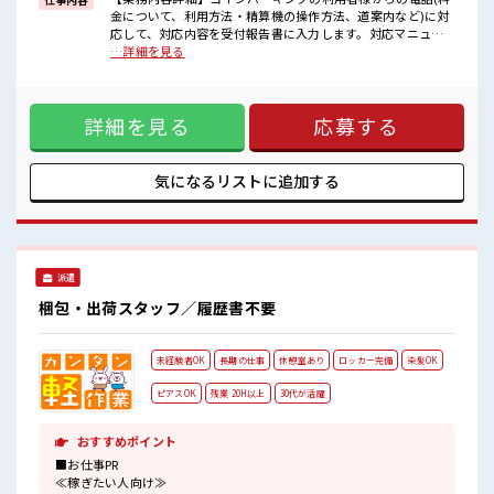
キバツ過ぎなければ髪色・髪型は自由！
金について、利用方法・精算機の操作方法、道案内など)に対
あなたの個性を大事にできます♪
応して、対応内容を受付報告書に入力します。対応マニュア
仕事の合間の息抜きは休憩室で♪
ルあり。【取扱製品情報】駐車場・コインパーキング経営 ■
…詳細を見る
ロッカーあり！
お仕事PR ≪社員登用へキャリアアップ≫ 紹介予定派遣だか
安心してお仕事に集中♪
ら、 自分に職場が合うかお試しできるのがウレシイですね☆
≪無理なく働ける≫ 場合によってはお願いすることもありま
詳細を見る
応募する
すが、 残業はほとんどナシ！ ≪ヘアカラーOKで自由な雰囲
気の職場≫ 明るすぎたり奇抜でなければ基本的に自由！ (規
定有)≪未経験の方も大カンゲイ≫ 新しいことにチャレンジす
るのは不安だけど、 しっかり働く環境が整っています！ イチ
気になるリストに
追加する
からスキルUP・ステップUP目指していきましょう！ ■職場
の雰囲気 キバツ過ぎなければ髪色・髪型は自由！ あなたの個
性を大事にできます♪ 仕事の合間の息抜きは休憩室で♪ ロッ
カーあり！ 安心してお仕事に集中♪
派遣
梱包・出荷スタッフ／履歴書不要
未経験者OK
長期の仕事
休憩室あり
ロッカー完備
染髪OK
ピアスOK
残業 20H以上
30代が活躍
おすすめポイント
■お仕事PR
≪稼ぎたい人向け≫