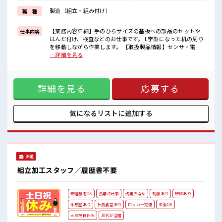
派手過ぎなければ髪型や髪色自由♪
製造（組立・組み付け）
職 種
(規定有)≪機能的な制服アリ≫
制服があるので、
毎日の服装の悩み解消♪
【業務内容詳細】手のひらサイズの基板への部品のセットや
仕事内容
≪収入アップを目指せる≫
はんだ付け、検査などのお仕事です。 L字型になった机の周り
高時給だらけの派遣のお仕事です！
を移動しながら作業します。 【取扱製品情報】センサ・電子
機器製造 ■お仕事PR ≪基礎から学べる≫ ビギナーさんもブラ
…詳細を見る
■職場の雰囲気
ンクさんも安心・丁寧な事前研修あり！ ≪女性も活躍中の職
女性が多めの職場です♪
場≫ もちろん男性の応募もOKですよ！ ≪適度な残業でお給
髪型・髪色自由♪
料UP≫ 残業は月20時間未満で、 ほどよく稼げます♪ ≪完全
派手過ぎなければOKだから、
詳細を見る
応募する
週休二日制≫ 週末は家族や友人と一緒にプライベート満喫！
モチベーションもUP！
≪モチベーションもUP≫ 派手過ぎなければ髪型や髪色自由♪
20代の若い世代がたくさん活躍中の活気ある職場！
(規定有)≪機能的な制服アリ≫ 制服があるので、 毎日の服装
程よく残業あり！
の悩み解消♪ ≪収入アップを目指せる≫ 高時給だらけの派遣
気になるリストに
追加する
のお仕事です！ ■職場の雰囲気 女性が多めの職場です♪ 髪
型・髪色自由♪ 派手過ぎなければOKだから、 モチベーショ
ンもUP！ 20代の若い世代がたくさん活躍中の活気ある職場！
程よく残業あり！
派遣
組立加工スタッフ／履歴書不要
未経験者OK
長期の仕事
残業少なめ
制服あり
研修あり
休憩室あり
社員食堂あり
ロッカー完備
染髪OK
土日祝日休み
30代が活躍