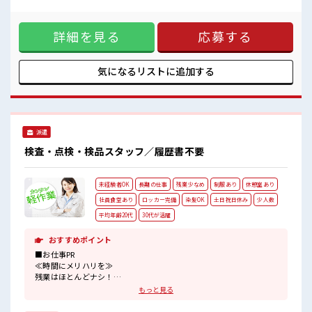
ランクさんも安心・丁寧な事前研修あり！ ≪プライベートが
プライベートも謳歌できる☆
充実する≫ 場合によってはお願いすることもありますが、 残
業はほとんどナシ！ ≪ラクラク制服アリ≫ 制服があるので、
詳細を見る
応募する
毎日の服装の悩み解消♪ ≪初めての仕事だけど自分にもでき
そう≫ 新しいことにチャレンジするのは不安だけど、 しっか
り働く環境が整っています！ イチからスキルUP・ステップ
UP目指していきましょう！ ■職場の雰囲気 仕事の合間の息抜
気になるリストに
追加する
きは休憩室で♪ 持ち物が多いあなたにもぴったり☆ ロッカー
付き職場♪ 残業はほとんどなし！ プライベートも謳歌できる
☆
派遣
検査・点検・検品スタッフ／履歴書不要
未経験者OK
長期の仕事
残業少なめ
制服あり
休憩室あり
社員食堂あり
ロッカー完備
染髪OK
土日祝日休み
少人数
平均年齢20代
30代が活躍
おすすめポイント
■お仕事PR
≪時間にメリハリを≫
残業はほとんどナシ！
場合によってはお願いすることもあります♪
もっと見る
≪週休2日制≫
週末は家族や友人と一緒にプライベート満喫！