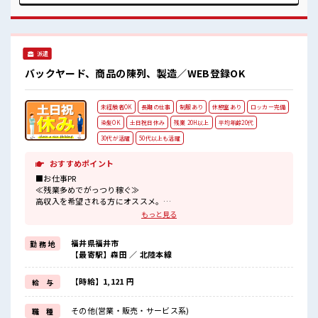
のあるアナタは必見！ 髪型自由な職場！ しっかり休める休憩
室あり！ オンオフの切替もできちゃう！ ロッカーあり！ 安心
してお仕事に集中♪
派遣
バックヤード、商品の陳列、製造／WEB登録OK
未経験者OK
長期の仕事
制服あり
休憩室あり
ロッカー完備
染髪OK
土日祝日休み
残業 20H以上
平均年齢20代
30代が活躍
50代以上も活躍
おすすめポイント
■お仕事PR
≪残業多めでがっつり稼ぐ≫
高収入を希望される方にオススメ。
残業は月20時間以上あります♪
もっと見る
≪週休2日制≫
週末は家族や友人と一緒にプライベート満喫！
福井県福井市
勤 務 地
≪モチベーションもUP≫
【最寄駅】森田 ／ 北陸本線
派手過ぎなければ髪型や髪色自由♪
(規定有)制服があると毎日の服選びに悩まずOK♪
≪未経験の方も大カンゲイ≫
【時給】1,121 円
給 与
新しいことにチャレンジするのは不安だけど、
しっかり働く環境が整っています！
その他(営業・販売・サービス系)
職 種
イチからスキルUP・ステップUP目指していきましょう！