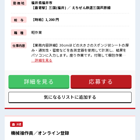
福井県福井市
勤 務 地
≪髪色自由で自分らしく働く≫
【最寄駅】三国(福井) ／ えちぜん鉄道三国芦原線
明るすぎたり奇抜でなければ基本的に自由！
(規定有)≪ラクラク制服アリ≫
制服があるので、
【時給】1,200 円
給 与
毎日の服装の悩み解消♪
≪未経験の方も大カンゲイ≫
軽作業
職 種
新しいことにチャレンジするのは不安だけど、
しっかり働く環境が整っています！
イチからスキルUP・ステップUP目指していきましょう！
【業務内容詳細】30cmほどの大きさのスポンジ状シートの厚
仕事内容
み・通気性・密度などを各測定器を使用して計測し、結果を
■職場の雰囲気
パソコンに入力します。座り作業です。付随して梱包作業を
『少人数』だからコミュニケーションも取りやすい？
することもあります。 空調完備のお部屋でのお仕事です。
…詳細を見る
キバツ過ぎなければ髪色・髪型は自由！
【取扱製品情報】自動車の緩衝材や座席のクッションなどに
あなたの個性を大事にできます♪
使用される発泡素材の製造 ■お仕事PR ≪時間にメリハリを≫
ロッカーあり！
残業はほとんどナシ！ 場合によってはお願いすることもあり
安心してお仕事に集中♪
詳細を見る
応募する
ます♪ ≪週休2日制≫ 週末は家族や友人と一緒にプライベー
ト満喫！ ≪髪色自由で自分らしく働く≫ 明るすぎたり奇抜で
なければ基本的に自由！ (規定有)≪ラクラク制服アリ≫ 制服
があるので、 毎日の服装の悩み解消♪ ≪未経験の方も大カン
気になるリストに
追加する
ゲイ≫ 新しいことにチャレンジするのは不安だけど、 しっか
り働く環境が整っています！ イチからスキルUP・ステップ
UP目指していきましょう！ ■職場の雰囲気 『少人数』だから
コミュニケーションも取りやすい？ キバツ過ぎなければ髪
色・髪型は自由！ あなたの個性を大事にできます♪ ロッカー
派遣
あり！ 安心してお仕事に集中♪
機械操作員／オンライン登録