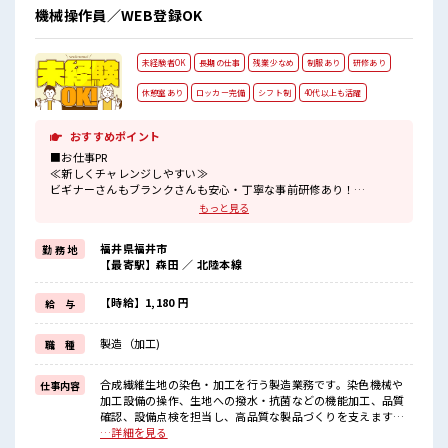
機械操作員／WEB登録OK
未経験者OK
長期の仕事
残業少なめ
制服あり
研修あり
休憩室あり
ロッカー完備
シフト制
40代以上も活躍
おすすめポイント
■お仕事PR
≪新しくチャレンジしやすい≫
ビギナーさんもブランクさんも安心・丁寧な事前研修あり！
≪プライベートが充実する≫
もっと見る
場合によってはお願いすることもありますが、
残業はほとんどナシ！
福井県福井市
勤 務 地
≪ラクラク制服アリ≫
【最寄駅】森田 ／ 北陸本線
制服があるので、
毎日の服装の悩み解消♪
≪初めての仕事だけど自分にもできそう≫
【時給】1,180 円
給 与
新しいことにチャレンジするのは不安だけど、
しっかり働く環境が整っています！
製造（加工)
職 種
イチからスキルUP・ステップUP目指していきましょう！
■職場の雰囲気
合成繊維生地の染色・加工を行う製造業務です。染色機械や
仕事内容
仕事の合間の息抜きは休憩室で♪
加工設備の操作、生地への撥水・抗菌などの機能加工、品質
持ち物が多いあなたにもぴったり☆
確認、設備点検を担当し、高品質な製品づくりを支えます。
ロッカー付き職場♪
■お仕事PR ≪新しくチャレンジしやすい≫ ビギナーさんもブ
…詳細を見る
残業はほとんどなし！