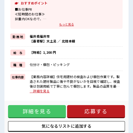
おすすめポイント
■お仕事PR
≪短時間のお仕事≫
扶養内OKなので、
主婦&主夫さんも気軽にご応募くださいね♪
もっと見る
≪残業基本なし≫
自分の時間をしっかり確保できる、
福井県福井市
勤 務 地
残業基本ナシのお仕事♪
【最寄駅】大土呂 ／ 北陸本線
オンとオフをきっちり切り替えたい方にオススメ！
≪完全週休二日制≫
週末は家族や友人と一緒にプライベート満喫！
【時給】1,200 円
給 与
≪モチベーションもUP≫
派手過ぎなければ髪型や髪色自由♪
仕分け・梱包・ピッキング
職 種
(規定有)≪動きやすい制服アリ≫
制服があるので、
毎日の服装の悩み解消♪
【業務内容詳細】住宅用建材の検査および梱包作業です。製
仕事内容
≪収入アップを目指せる≫
造された建材製品に傷や不良がないかを目視で確認し、検査
高時給だらけの派遣のお仕事です！
後は包装用紙で丁寧に包んで梱包します。製品の品質を最終
工程で確認し出荷準備を行う、シンプルな軽作業が中心の業
…詳細を見る
■職場の雰囲気
務です。空調完備で働きやすい環境です。【取扱製品情報】
キバツ過ぎなければ髪色・髪型は自由！
樹脂製建築資材 ■お仕事PR ≪短時間のお仕事≫ 扶養内OKな
あなたの個性を大事にできます♪
ので、 主婦&主夫さんも気軽にご応募くださいね♪ ≪残業基
休憩室でホッと一息リフレッシュ！
詳細を見る
応募する
本なし≫ 自分の時間をしっかり確保できる、 残業基本ナシの
ロッカーあり！
お仕事♪ オンとオフをきっちり切り替えたい方にオススメ！
安心してお仕事に集中♪
≪完全週休二日制≫ 週末は家族や友人と一緒にプライベート
満喫！ ≪モチベーションもUP≫ 派手過ぎなければ髪型や髪色
気になるリストに
追加する
自由♪ (規定有)≪動きやすい制服アリ≫ 制服があるので、 毎