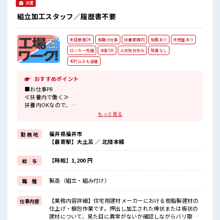
派遣
ロッカー完備！ 私物の置きすぎには注意が必要ですね★
組立加工スタッフ／履歴書不要
未経験者OK
長期の仕事
扶養範囲内
制服あり
休憩室あり
ロッカー完備
染髪OK
土日祝日休み
残業なし
40代以上も活躍
おすすめポイント
■お仕事PR
≪扶養内で働く≫
扶養内OKなので、
主婦&主夫さんも気軽にご応募くださいね♪
もっと見る
≪NO残業≫
時間をしっかり確保できる、
福井県福井市
勤 務 地
残業基本ナシのお仕事♪
【最寄駅】大土呂 ／ 北陸本線
オンとオフをきっちり切り替えたい方にオススメ！
≪土日祝休のお仕事≫
家族や友人と一緒にプライベート満喫！
【時給】1,200 円
給 与
≪髪色自由で自分らしく働く≫
明るすぎたり奇抜でなければ基本的に自由！
製造（組立・組み付け）
職 種
(規定有)≪機能的な制服アリ≫
制服があるので、
毎日の服装の悩み解消♪
【業務内容詳細】住宅用建材メーカーにおける樹脂製建材の
仕事内容
≪自分に向いている仕事が探せる≫
仕上げ・梱包作業です。押出し加工された棒状または板状の
困った事などがあれば、
建材について、見た目に異常がないか確認しながらバリ取り