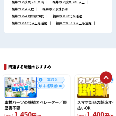
福井市×残業 20H未満
福井市×残業 20H以上
福井市×少人数
福井市×女性多め
福井市×平均年齢20代
福井市×30代が活躍
福井市×40代以上も活躍
福井市×50代以上も活躍
関連する職種のおすすめ
未経験者OK
スマホ部品の製造オペレーター/日
電子パーツの機械オ
払いOK
歴書不要
1,400
1,400
円～
円～
時給
時給