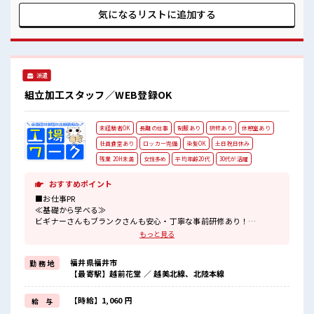
緒にプライベート満喫！ ≪ラクラク制服アリ≫ 制服があるの
気になるリストに
追加する
で、 毎日の服装の悩み解消♪ ≪未経験でも活躍できる≫ 新し
いことにチャレンジするのは不安だけど、 しっかり働く環境
が整っています！ イチからスキルUP・ステップUP目指して
いきましょう！ ≪自分に合った期間で働ける≫ 福利厚生が整
った派遣のお仕事です！ ■職場の雰囲気 少人数でアットホー
派遣
ムな雰囲気の職場！ 20代活躍中のフレッシュな職場です☆ し
っかり休める休憩室あり！ オンオフの切替もできちゃう！
組立加工スタッフ／WEB登録OK
未経験者OK
長期の仕事
制服あり
研修あり
休憩室あり
社員食堂あり
ロッカー完備
染髪OK
土日祝日休み
残業 20H未満
女性多め
平均年齢20代
30代が活躍
おすすめポイント
■お仕事PR
≪基礎から学べる≫
ビギナーさんもブランクさんも安心・丁寧な事前研修あり！
≪女性も活躍中の職場≫
もっと見る
もちろん男性の応募もOKですよ！
≪適度な残業でお給料UP≫
福井県福井市
勤 務 地
残業は月20時間未満で、
【最寄駅】越前花堂 ／ 越美北線、北陸本線
ほどよく稼げます♪
≪完全週休二日制≫
週末は家族や友人と一緒にプライベート満喫！
【時給】1,060 円
給 与
≪モチベーションもUP≫