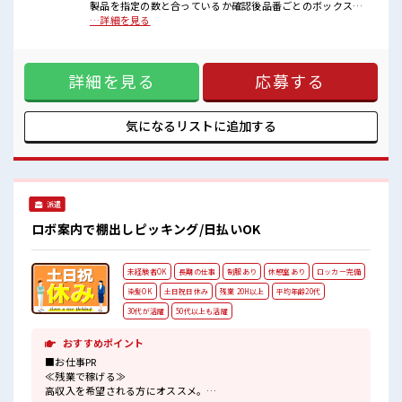
製品を指定の数と合っているか確認後品番ごとのボックスに
■職場の雰囲気
投入。一定数溜まったら部品の入った箱をパレットに荷済み
…詳細を見る
“コジンマリ”が好きな方にもお勧め！！
【取扱製品情報】ホース接続用継手 ■お仕事PR ≪プライベー
少人数の職場です♪
トが充実する≫ 場合によってはお願いすることもあります
休憩室で楽しくランチ♪
が、 残業はほとんどナシ！ ≪週休2日制≫ 週末は家族や友人
時間があれば昼寝もしちゃおう！
詳細を見る
応募する
と一緒にプライベート満喫！ ≪ラクラク制服アリ≫ 制服があ
残業はほとんどなし！
るので、 毎日の服装の悩み解消♪ ≪未経験の方も大カンゲイ
プライベートも謳歌できる☆
≫ 新しいことにチャレンジするのは不安だけど、 しっかり働
く環境が整っています！ イチからスキルUP・ステップUP目
気になるリストに
追加する
指していきましょう！ ≪様々なお仕事をご提案≫ 一人で悩ま
ず気軽に相談できる、 派遣のお仕事です！ ■職場の雰囲気
“コジンマリ”が好きな方にもお勧め！！ 少人数の職場です♪
休憩室で楽しくランチ♪ 時間があれば昼寝もしちゃおう！ 残
業はほとんどなし！ プライベートも謳歌できる☆
派遣
ロボ案内で棚出しピッキング/日払いOK
未経験者OK
長期の仕事
制服あり
休憩室あり
ロッカー完備
染髪OK
土日祝日休み
残業 20H以上
平均年齢20代
30代が活躍
50代以上も活躍
おすすめポイント
■お仕事PR
≪残業で稼げる≫
高収入を希望される方にオススメ。