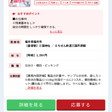
土日祝日休み
残業なし
少人数
平均年齢20代
30代が活躍
おすすめポイント
■お仕事PR
≪残業基本なし≫
自分の時間をしっかり確保できる、
残業基本ナシのお仕事♪
もっと見る
オンとオフをきっちり切り替えたい方にオススメ！
≪週休2日制≫
福井県福井市
勤 務 地
週末は家族や友人と一緒にプライベート満喫！
【最寄駅】三国神社 ／ えちぜん鉄道三国芦原線
≪ラクラク制服アリ≫
制服があるので、
毎日の服装の悩み解消♪
【時給】1,250 円
給 与
≪未経験でも活躍できる≫
新しいことにチャレンジするのは不安だけど、
仕分け・梱包・ピッキング
職 種
しっかり働く環境が整っています！
イチからスキルUP・ステップUP目指していきましょう！
≪自分に合った期間で働ける≫
【業務内容詳細】製品の計量や、サンプルの分析、袋に入っ
仕事内容
福利厚生が整った派遣のお仕事です！
た粉状の製品(1つ10kg)を段ボールに2つ入れ、梱包機械にセ
ット(腰の高さで平行に移動します)。ラベル貼り、製品をパレ
■職場の雰囲気
ットに積んでハンドリフトで移動作業などがあります。 パソ
…詳細を見る
少人数でアットホームな雰囲気の職場！
コンを使用して簡単なデータ入力や出力などもあります。
20代活躍中のフレッシュな職場です☆
10kgのものを扱いますが、横にスライドできればOKです。
しっかり休める休憩室あり！
【取扱製品情報】ジルコニウム化合物等の希土類化合物の製
オンオフの切替もできちゃう！
詳細を見る
応募する
造 ■お仕事PR ≪残業基本なし≫ 自分の時間をしっかり確保で
きる、 残業基本ナシのお仕事♪ オンとオフをきっちり切り替
えたい方にオススメ！ ≪週休2日制≫ 週末は家族や友人と一