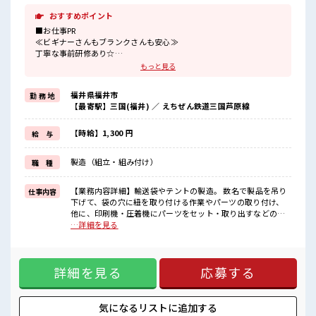
おすすめポイント
■お仕事PR
≪ビギナーさんもブランクさんも安心≫
丁寧な事前研修あり☆
≪時間にメリハリを≫
もっと見る
残業はほとんどナシ！
場合によってはお願いすることもあります♪
福井県福井市
勤 務 地
≪週休2日制≫
【最寄駅】三国(福井) ／ えちぜん鉄道三国芦原線
週末は家族や友人と一緒にプライベート満喫！
≪髪色自由で自分らしく働く≫
明るすぎたり奇抜でなければ基本的に自由！
【時給】1,300 円
給 与
(規定有)≪ラクラク制服アリ≫
制服があるので、
製造（組立・組み付け）
職 種
毎日の服装の悩み解消♪
≪自分に合った期間で働ける≫
福利厚生が整った派遣のお仕事です！
【業務内容詳細】輸送袋やテントの製造。 数名で製品を吊り
仕事内容
下げて、袋の穴に紐を取り付ける作業やパーツの取り付け、
■職場の雰囲気
他に、印刷機・圧着機にパーツをセット・取り出すなどの作
髪型にこだわりのあるアナタは必見！
業があります。冷暖房完備【取扱製品詳細】業務用フレコン
…詳細を見る
髪型自由な職場！
バック ■お仕事PR ≪ビギナーさんもブランクさんも安心≫ 丁
しっかり休める休憩室あり！
寧な事前研修あり☆ ≪時間にメリハリを≫ 残業はほとんどナ
オンオフの切替もできちゃう！
シ！ 場合によってはお願いすることもあります♪ ≪週休2日
ロッカーあり！
詳細を見る
応募する
制≫ 週末は家族や友人と一緒にプライベート満喫！ ≪髪色自
安心してお仕事に集中♪
由で自分らしく働く≫ 明るすぎたり奇抜でなければ基本的に
自由！ (規定有)≪ラクラク制服アリ≫ 制服があるので、 毎日
の服装の悩み解消♪ ≪自分に合った期間で働ける≫ 福利厚生
気になるリストに
追加する
が整った派遣のお仕事です！ ■職場の雰囲気 髪型にこだわり