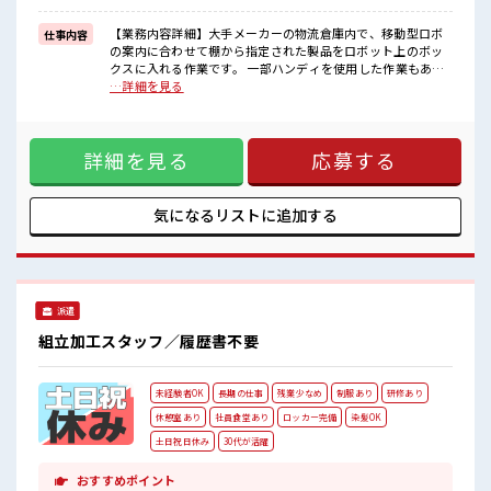
≪収入アップを目指せる≫
高時給だらけの派遣のお仕事です！
【業務内容詳細】大手メーカーの物流倉庫内で、移動型ロボ
仕事内容
の案内に合わせて棚から指定された製品をロボット上のボッ
■職場の雰囲気
クスに入れる作業です。 一部ハンディを使用した作業もあり
キバツ過ぎなければ髪色・髪型は自由！
ます。 システム管理されているのでミスなども起きにくく、
…詳細を見る
あなたの個性を大事にできます♪
初めての方でも安心【取扱製品情報】大手電子機器メーカー
20代が多数活躍中！
の物流業務 ■お仕事PR ≪残業多めでがっつり稼ぐ≫ 高収入を
社会人経験が浅くてもOK！
希望される方にオススメ。 残業は月20時間以上あります♪ ≪
ここから経験積んでいきましょ！
詳細を見る
応募する
週休2日制≫ 週末は家族や友人と一緒にプライベート満喫！
≪モチベーションもUP≫ 派手過ぎなければ髪型や髪色自由♪
(規定有)制服があると毎日の服選びに悩まずOK♪ ≪未経験の
方も大カンゲイ≫ 新しいことにチャレンジするのは不安だけ
気になるリストに
追加する
ど、 しっかり働く環境が整っています！ イチからスキルUP・
ステップUP目指していきましょう！ ≪収入アップを目指せる
≫ 高時給だらけの派遣のお仕事です！ ■職場の雰囲気 キバツ
過ぎなければ髪色・髪型は自由！ あなたの個性を大事にでき
ます♪ 20代が多数活躍中！ 社会人経験が浅くてもOK！ ここ
派遣
から経験積んでいきましょ！
組立加工スタッフ／履歴書不要
未経験者OK
長期の仕事
残業少なめ
制服あり
研修あり
休憩室あり
社員食堂あり
ロッカー完備
染髪OK
土日祝日休み
30代が活躍
おすすめポイント