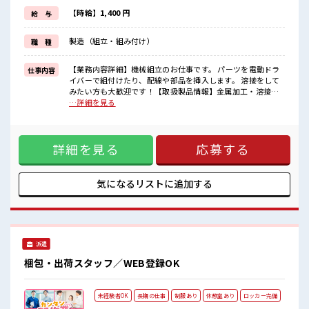
(規定有)≪ラクラク制服アリ≫
制服があるので、
【時給】1,400 円
給 与
毎日の服装の悩み解消♪
≪未経験の方も大カンゲイ≫
製造（組立・組み付け）
職 種
新しいことにチャレンジするのは不安だけど、
しっかり働く環境が整っています！
イチからスキルUP・ステップUP目指していきましょう！
【業務内容詳細】機械組立のお仕事です。 パーツを電動ドラ
仕事内容
イバーで組付けたり、配線や部品を挿入します。 溶接をして
■職場の雰囲気
みたい方も大歓迎です！【取扱製品情報】金属加工・溶接・
髪型にこだわりのあるアナタは必見！
組立 ■お仕事PR ≪残業で収入アップ≫ 高収入を希望される方
…詳細を見る
髪型自由な職場！
にオススメ。 残業は月20時間以上あります♪ ≪完全週休二日
休憩室で楽しくランチ♪
制≫ 週末は家族や友人と一緒にプライベート満喫！ ≪髪色自
時間があれば昼寝もしちゃおう！
由で自分らしく働く≫ 明るすぎたり奇抜でなければ基本的に
持ち物が多いあなたにもぴったり☆
詳細を見る
応募する
自由！ (規定有)≪ラクラク制服アリ≫ 制服があるので、 毎日
ロッカー付き職場♪
の服装の悩み解消♪ ≪未経験の方も大カンゲイ≫ 新しいこと
にチャレンジするのは不安だけど、 しっかり働く環境が整っ
ています！ イチからスキルUP・ステップUP目指していきま
気になるリストに
追加する
しょう！ ■職場の雰囲気 髪型にこだわりのあるアナタは必
見！ 髪型自由な職場！ 休憩室で楽しくランチ♪ 時間があれば
昼寝もしちゃおう！ 持ち物が多いあなたにもぴったり☆ ロッ
カー付き職場♪
派遣
梱包・出荷スタッフ／WEB登録OK
未経験者OK
長期の仕事
制服あり
休憩室あり
ロッカー完備