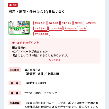
場の雰囲気 休憩室で自分タイム！ のんびりスマホチェック♪
派遣
ロッカーあり！ 安心してお仕事に集中♪ 程よく残業あり！ 未
経験から始めた方もイッパイ！ まずはチャレンジしてみませ
梱包・出荷・仕分けなど/日払いOK
んか？
未経験者OK
長期の仕事
残業少なめ
制服あり
休憩室あり
社員食堂あり
ロッカー完備
土日祝日休み
少人数
40代以上も活躍
おすすめポイント
■お仕事PR
≪プライベートが充実する≫
場合によってはお願いすることもありますが、
残業はほとんどナシ！
もっと見る
≪週休2日制≫
週末は家族や友人と一緒にプライベート満喫！
福井県福井市
勤 務 地
≪ラクラク制服アリ≫
【最寄駅】市波 ／ 越美北線
制服があるので、
毎日の服装の悩み解消♪
≪未経験の方も大カンゲイ≫
【時給】1,300 円
給 与
新しいことにチャレンジするのは不安だけど、
しっかり働く環境が整っています！
仕分け・梱包・ピッキング
職 種
イチからスキルUP・ステップUP目指していきましょう！
≪様々なお仕事をご提案≫
一人で悩まず気軽に相談できる、
【業務内容詳細】ゴムホースや油圧ポンプの継手に使用され
仕事内容
派遣のお仕事です！
る金属部品の仕分けと運搬を行う作業です。袋に入っている