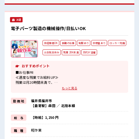
日の服装の悩み解消♪ ≪収入アップを目指せる≫ 高時給だら
けの派遣のお仕事です！ ■職場の雰囲気 キバツ過ぎなければ
髪色・髪型は自由！ あなたの個性を大事にできます♪ 休憩室
でホッと一息リフレッシュ！ ロッカーあり！ 安心してお仕事
派遣
に集中♪
電子パーツ製造の機械操作/日払いOK
未経験者OK
長期の仕事
制服あり
休憩室あり
ロッカー完備
土日祝日休み
残業 20H未満
30代が活躍
おすすめポイント
■お仕事PR
≪適度な残業でお給料UP≫
残業は月20時間未満で、
ほどよく稼げます♪
もっと見る
≪週休2日制≫
週末は家族や友人と一緒にプライベート満喫！
福井県福井市
勤 務 地
≪動きやすい制服アリ≫
【最寄駅】森田 ／ 北陸本線
制服があるので、
毎日の服装の悩み解消♪
≪未経験の方も大カンゲイ≫
【時給】1,250 円
給 与
新しいことにチャレンジするのは不安だけど、
しっかり働く環境が整っています！
軽作業
職 種
イチからスキルUP・ステップUP目指していきましょう！
≪収入アップを目指せる≫