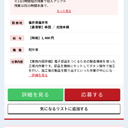
≪1日1時間程の残業で収入アップ≫
残業は月20時間未満で、
ほどよく稼げます♪
もっと見る
≪週休2日制≫
週末は家族や友人と一緒にプライベート満喫！
福井県福井市
勤 務 地
≪動きやすい制服アリ≫
【最寄駅】森田 ／ 北陸本線
制服があるので、
毎日の服装の悩み解消♪
≪未経験OKの仕事≫
【時給】1,400 円
給 与
新しいことにチャレンジするのは不安だけど、
しっかり働く環境が整っています！
軽作業
職 種
イチからスキルUP・ステップUP目指していきましょう！
≪自分に向いている仕事が探せる≫
困った事などがあれば、
【業務内容詳細】電子部品をつくるための製造機械を使った
仕事内容
担当がしっかりサポートします！
工場内作業です。部品を機械にセットしてボタン操作で加工
を行い、加工後の製品を取り出すといった作業が中心になり
■職場の雰囲気
ます。基本的には決められた手順に沿って進めるため、複雑
…詳細を見る
休憩室で自分タイム！
な機械操作はありません。あわせて、出来上がった製品に不
のんびりスマホチェック♪
良や異常がないかを目視で確認する検査作業も一部ありま
ロッカーあり！
す。【取扱製品情報】自動車やスマホに使用される電子部品
安心してお仕事に集中♪
詳細を見る
応募する
■お仕事PR ≪1日1時間程の残業で収入アップ≫ 残業は月20時
程よく残業あり！
間未満で、 ほどよく稼げます♪ ≪週休2日制≫ 週末は家族や
未経験から始めた方もイッパイ！
友人と一緒にプライベート満喫！ ≪動きやすい制服アリ≫ 制
まずはチャレンジしてみませんか？
服があるので、 毎日の服装の悩み解消♪ ≪未経験OKの仕事
気になるリストに
追加する
≫ 新しいことにチャレンジするのは不安だけど、 しっかり働
く環境が整っています！ イチからスキルUP・ステップUP目
指していきましょう！ ≪自分に向いている仕事が探せる≫ 困
った事などがあれば、 担当がしっかりサポートします！ ■職