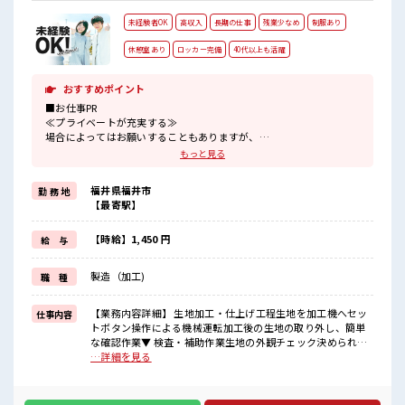
未経験者OK
高収入
長期の仕事
残業少なめ
制服あり
休憩室あり
ロッカー完備
40代以上も活躍
おすすめポイント
■お仕事PR
≪プライベートが充実する≫
場合によってはお願いすることもありますが、
残業はほとんどナシ！
もっと見る
≪機能的な制服アリ≫
制服があるので、
福井県福井市
勤 務 地
毎日の服装の悩み解消♪
【最寄駅】
≪未経験OKの仕事≫
新しいことにチャレンジするのは不安だけど、
しっかり働く環境が整っています！
【時給】1,450 円
給 与
イチからスキルUP・ステップUP目指していきましょう！
≪収入アップを目指せる≫
製造（加工)
職 種
高時給だらけの派遣のお仕事です！
■職場の雰囲気
【業務内容詳細】 生地加工・仕上げ工程生地を加工機へセッ
仕事内容
休憩室で楽しくランチ♪
トボタン操作による機械運転加工後の生地の取り外し、簡単
時間があれば昼寝もしちゃおう！
な確認作業▼ 検査・補助作業生地の外観チェック決められた
持ち物が多いあなたにもぴったり☆
基準での確認作業次工程への受け渡し準備※作業内容はマニ
…詳細を見る
ロッカー付き職場♪
ュアル化されており、複雑な作業や専門知識は不要です。
高収入もバッチリ目指せますよ！
【取扱製品情報】繊維品(生地) ■お仕事PR ≪プライベートが
充実する≫ 場合によってはお願いすることもありますが、 残