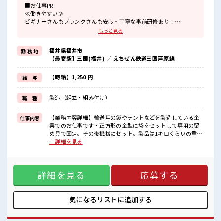
■お仕事PR
≪働きやすい≫
ビギナーさんもブランクさんも安心・丁寧な事前研修あり！
≪プライベートが充実する≫
もっと見る
場合によってはお願いすることもありますが、
残業はほとんどナシ！
福井県福井市
勤 務 地
≪土日祝休のお仕事≫
【最寄駅】三国(福井) ／ えちぜん鉄道三国芦原線
家族や友人と一緒にプライベート満喫！
≪髪色自由で自分らしく働く≫
明るすぎたり奇抜でなければ基本的に自由！
【時給】1,250 円
給 与
(規定有)≪機能的な制服アリ≫
制服があるので、
製造（組立・組み付け）
職 種
毎日の服装の悩み解消♪
≪自分に向いている仕事が探せる≫
困った事などがあれば、
【業務内容詳細】輸送用の袋やテントなどを製造している企
仕事内容
担当がしっかりサポートします！
業でのお仕事です・正方形の金型に袋をセットして専用の留
め具で固定。その後機械にセット。製品は1キロくらいの重さ
■職場の雰囲気
で重量物はありません。・ 匂いもなく、空調完備の職場です
…詳細を見る
派手すぎなければ多少のヘアカラーもOKなのはウレシイPoint☆
【取扱製品情報】テント・フレキシブルコンテナ製造 ■お仕
休憩室で自分タイム！
事PR ≪働きやすい≫ ビギナーさんもブランクさんも安心・丁
のんびりスマホチェック♪
寧な事前研修あり！ ≪プライベートが充実する≫ 場合によっ
土日祝休みなので、
詳細を見る
応募する
てはお願いすることもありますが、 残業はほとんどナシ！ ≪
ON/OFFの切替もしやすい！
土日祝休のお仕事≫ 家族や友人と一緒にプライベート満喫！
≪髪色自由で自分らしく働く≫ 明るすぎたり奇抜でなければ
基本的に自由！ (規定有)≪機能的な制服アリ≫ 制服があるの
気になるリストに
追加する
で、 毎日の服装の悩み解消♪ ≪自分に向いている仕事が探せ
る≫ 困った事などがあれば、 担当がしっかりサポートしま
す！ ■職場の雰囲気 派手すぎなければ多少のヘアカラーも