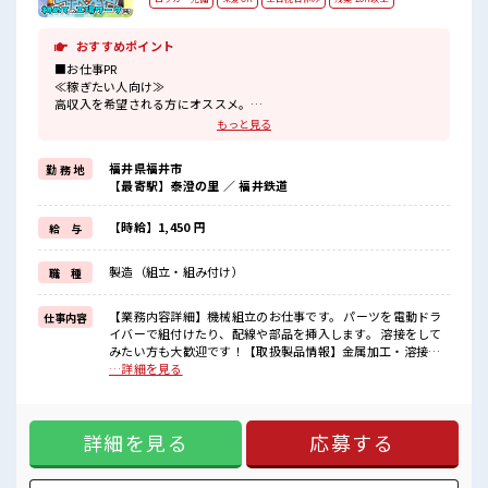
おすすめポイント
■お仕事PR
≪稼ぎたい人向け≫
高収入を希望される方にオススメ。
残業は月20時間以上あります♪
もっと見る
≪土日祝休のお仕事≫
家族や友人と一緒にプライベート満喫！
福井県福井市
勤 務 地
≪ヘアカラーOKで自由な雰囲気の職場≫
【最寄駅】泰澄の里 ／ 福井鉄道
明るすぎたり奇抜でなければ基本的に自由！
(規定有)制服があると毎日の服選びに悩まずOK♪
≪未経験の方も大カンゲイ≫
【時給】1,450 円
給 与
新しいことにチャレンジするのは不安だけど、
しっかり働く環境が整っています！
製造（組立・組み付け）
職 種
イチからスキルUP・ステップUP目指していきましょう！
■職場の雰囲気
【業務内容詳細】機械組立のお仕事です。 パーツを電動ドラ
仕事内容
派手すぎなければ多少のヘアカラーもOKなのはウレシイPoint☆
イバーで組付けたり、配線や部品を挿入します。 溶接をして
休憩室で楽しくランチ♪
みたい方も大歓迎です！【取扱製品情報】金属加工・溶接・
時間があれば昼寝もしちゃおう！
組立 ■お仕事PR ≪稼ぎたい人向け≫ 高収入を希望される方に
…詳細を見る
残業多め！
オススメ。 残業は月20時間以上あります♪ ≪土日祝休のお仕
稼ぎたい方は必見！
事≫ 家族や友人と一緒にプライベート満喫！ ≪ヘアカラー
OKで自由な雰囲気の職場≫ 明るすぎたり奇抜でなければ基本
詳細を見る
応募する
的に自由！ (規定有)制服があると毎日の服選びに悩まずOK♪
≪未経験の方も大カンゲイ≫ 新しいことにチャレンジするの
は不安だけど、 しっかり働く環境が整っています！ イチから