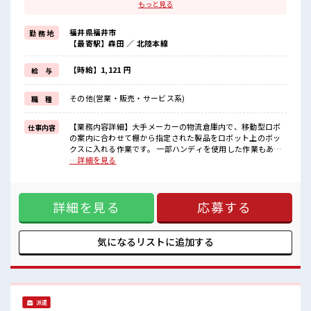
残業は月20時間以上あります♪
もっと見る
≪完全週休二日制≫
週末は家族や友人と一緒にプライベート満喫！
福井県福井市
勤 務 地
≪ヘアカラーOKで自由な雰囲気の職場≫
【最寄駅】森田 ／ 北陸本線
明るすぎたり奇抜でなければ基本的に自由！
(規定有)≪動きやすい制服アリ≫
制服があるので、
【時給】1,121 円
給 与
毎日の服装の悩み解消♪
≪未経験OKの仕事≫
その他(営業・販売・サービス系)
職 種
新しいことにチャレンジするのは不安だけど、
しっかり働く環境が整っています！
イチからスキルUP・ステップUP目指していきましょう！
【業務内容詳細】大手メーカーの物流倉庫内で、移動型ロボ
仕事内容
の案内に合わせて棚から指定された製品をロボット上のボッ
■職場の雰囲気
クスに入れる作業です。 一部ハンディを使用した作業もあり
髪型・髪色自由♪
ます。 システム管理されているのでミスなども起きにくく、
…詳細を見る
派手過ぎなければOKだから、
初めての方でも安心【取扱製品情報】大手電子機器メーカー
モチベーションもUP！
の物流業務 ■お仕事PR ≪残業で稼げる≫ 高収入を希望される
≪20代の方が多数活躍中の職場≫
方にオススメ。 残業は月20時間以上あります♪ ≪完全週休二
一息つける休憩スペースもあります！
詳細を見る
応募する
日制≫ 週末は家族や友人と一緒にプライベート満喫！ ≪ヘア
残業がしっかりあるお仕事！
カラーOKで自由な雰囲気の職場≫ 明るすぎたり奇抜でなけれ
ば基本的に自由！ (規定有)≪動きやすい制服アリ≫ 制服があ
るので、 毎日の服装の悩み解消♪ ≪未経験OKの仕事≫ 新し
気になるリストに
追加する
いことにチャレンジするのは不安だけど、 しっかり働く環境
が整っています！ イチからスキルUP・ステップUP目指して
いきましょう！ ■職場の雰囲気 髪型・髪色自由♪ 派手過ぎな
ければOKだから、 モチベーションもUP！ ≪20代の方が多数
活躍中の職場≫ 一息つける休憩スペースもあります！ 残業が
派遣
しっかりあるお仕事！