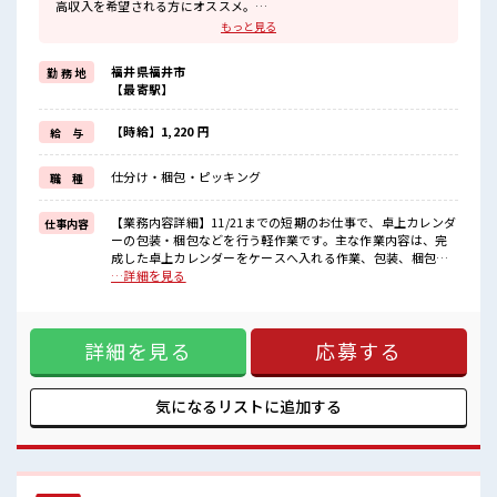
高収入を希望される方にオススメ。
残業は月20時間以上あります♪
もっと見る
≪ヘアカラーOKで自由な雰囲気の職場≫
明るすぎたり奇抜でなければ基本的に自由！
福井県福井市
勤 務 地
(規定有)≪未経験でも活躍できる≫
【最寄駅】
新しいことにチャレンジするのは不安だけど、
しっかり働く環境が整っています！
イチからスキルUP・ステップUP目指していきましょう！
【時給】1,220 円
給 与
≪自分に向いている仕事が探せる≫
困った事などがあれば、
仕分け・梱包・ピッキング
職 種
担当がしっかりサポートします！
■職場の雰囲気
【業務内容詳細】11/21までの短期のお仕事で、卓上カレンダ
仕事内容
明るすぎたり奇抜過ぎなければヘアカラーOK！
ーの包装・梱包などを行う軽作業です。主な作業内容は、完
休憩時間にゆっくりできるスペース完備！
成した卓上カレンダーをケースへ入れる作業、包装、梱包、
職場にはロッカー完備！
商品の移動などで、未経験の方でも始めやすい内容です。土
…詳細を見る
私物の置きすぎには注意が必要ですね★
曜日はすべて出勤となり、1日2時間前後の残業もあるため、
短期間でしっかり稼ぎたい方に向いているお仕事です【取扱
製品情報】各種カレンダー製品 ■お仕事PR ≪稼ぎたい人向け
詳細を見る
応募する
≫ 高収入を希望される方にオススメ。 残業は月20時間以上あ
ります♪ ≪ヘアカラーOKで自由な雰囲気の職場≫ 明るすぎ
たり奇抜でなければ基本的に自由！ (規定有)≪未経験でも活
躍できる≫ 新しいことにチャレンジするのは不安だけど、 し
気になるリストに
追加する
っかり働く環境が整っています！ イチからスキルUP・ステッ
プUP目指していきましょう！ ≪自分に向いている仕事が探せ
る≫ 困った事などがあれば、 担当がしっかりサポートしま
す！ ■職場の雰囲気 明るすぎたり奇抜過ぎなければヘアカラ
ーOK！ 休憩時間にゆっくりできるスペース完備！ 職場には