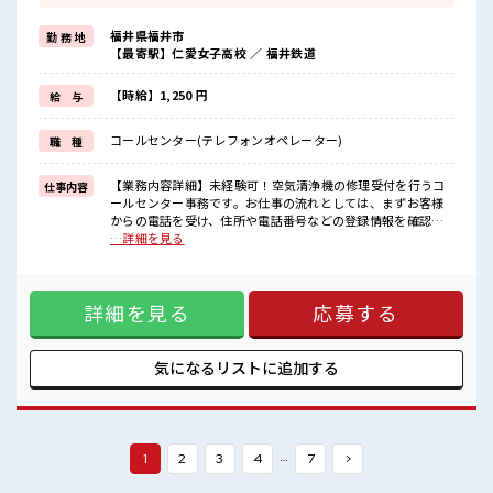
≪週休2日制≫
週末は家族や友人と一緒にプライベート満喫！
福井県福井市
勤 務 地
≪モチベーションもUP≫
【最寄駅】仁愛女子高校 ／ 福井鉄道
派手過ぎなければ髪型や髪色自由♪
(規定有)≪未経験の方も大カンゲイ≫
新しいことにチャレンジするのは不安だけど、
【時給】1,250 円
給 与
しっかり働く環境が整っています！
イチからスキルUP・ステップUP目指していきましょう！
コールセンター(テレフォンオペレーター)
職 種
≪収入アップを目指せる≫
高時給だらけの派遣のお仕事です！
【業務内容詳細】未経験可！空気清浄機の修理受付を行うコ
仕事内容
■職場の雰囲気
ールセンター事務です。お仕事の流れとしては、まずお客様
少人数の職場だから一緒に働く仲間との距離もグッと近い！
からの電話を受け、住所や電話番号などの登録情報を確認し
派手すぎなければ多少のヘアカラーもOKなのはウレシイPoint☆
ます。次に、故障の症状や型番をヒアリングし、その内容を
…詳細を見る
休憩室完備でランチや休憩も充実しそう♪
専用システムへ入力します。その後、修理が必要な場合は、
訪問する技術員の手配まで行います。電話対応とデータ入力
を中心とした、マニュアルに沿って進める事務業務です。
詳細を見る
応募する
【取扱製品情報】空気清浄機 ■お仕事PR ≪プライベートが充
実する≫ 場合によってはお願いすることもありますが、 残業
はほとんどナシ！ ≪週休2日制≫ 週末は家族や友人と一緒に
プライベート満喫！ ≪モチベーションもUP≫ 派手過ぎなけれ
気になるリストに
追加する
ば髪型や髪色自由♪ (規定有)≪未経験の方も大カンゲイ≫ 新
しいことにチャレンジするのは不安だけど、 しっかり働く環
境が整っています！ イチからスキルUP・ステップUP目指し
ていきましょう！ ≪収入アップを目指せる≫ 高時給だらけの
派遣のお仕事です！ ■職場の雰囲気 少人数の職場だから一緒
…
1
2
3
4
7
>
に働く仲間との距離もグッと近い！ 派手すぎなければ多少の
ヘアカラーもOKなのはウレシイPoint☆ 休憩室完備でランチ