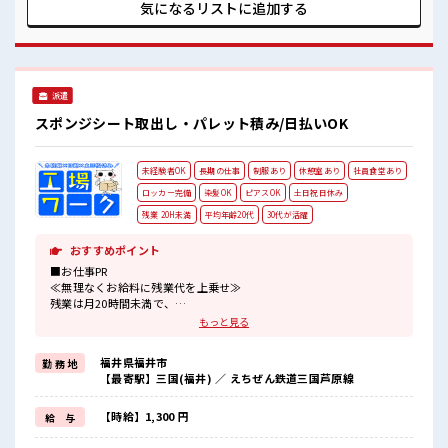
スキルUP・ステップUP目指していきましょう！ ■職場の雰
気になるリストに
追加する
囲気 派手すぎなければ多少のヘアカラーもOKなのはウレシイ
Point☆ 休憩室で楽しくランチ♪ 時間があれば昼寝もしちゃ
おう！ 残業多め！ 稼ぎたい方は必見！
派遣
スポンジシート取出し・パレット積み/日払いOK
未経験者OK
長期の仕事
制服あり
休憩室あり
社員食堂あり
ロッカー完備
染髪OK
ピアスOK
土日祝日休み
残業 20H未満
平均年齢20代
30代が活躍
おすすめポイント
■お仕事PR
≪無理なくお給料に残業代を上乗せ≫
残業は月20時間未満で、
ほどよく稼げます♪
もっと見る
≪週休2日制≫
週末は家族や友人と一緒にプライベート満喫！
福井県福井市
勤 務 地
≪髪色自由で自分らしく働く≫
【最寄駅】三国(福井) ／ えちぜん鉄道三国芦原線
明るすぎたり奇抜でなければ基本的に自由！
(規定有)制服があると毎日の服選びに悩まずOK♪
≪未経験OKの仕事≫
【時給】1,300 円
給 与
新しいことにチャレンジするのは不安だけど、
しっかり働く環境が整っています！