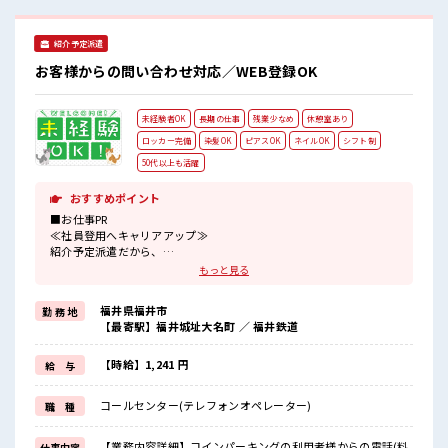
OKなのはウレシイPoint☆ 休憩室で自分タイム！ のんびりス
マホチェック♪ 土日祝休みなので、 ON/OFFの切替もしやす
紹介予定派遣
い！
お客様からの問い合わせ対応／WEB登録OK
未経験者OK
長期の仕事
残業少なめ
休憩室あり
ロッカー完備
染髪OK
ピアスOK
ネイルOK
シフト制
50代以上も活躍
おすすめポイント
■お仕事PR
≪社員登用へキャリアアップ≫
紹介予定派遣だから、
自分に職場が合うかお試しできるのがウレシイですね☆
もっと見る
≪無理なく働ける≫
場合によってはお願いすることもありますが、
福井県福井市
勤 務 地
残業はほとんどナシ！
【最寄駅】福井城址大名町 ／ 福井鉄道
≪ヘアカラーOKで自由な雰囲気の職場≫
明るすぎたり奇抜でなければ基本的に自由！
(規定有)≪未経験の方も大カンゲイ≫
【時給】1,241 円
給 与
新しいことにチャレンジするのは不安だけど、
しっかり働く環境が整っています！
コールセンター(テレフォンオペレーター)
職 種
イチからスキルUP・ステップUP目指していきましょう！
■職場の雰囲気
【業務内容詳細】コインパーキングの利用者様からの電話(料
仕事内容