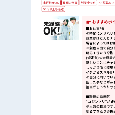
未経験者OK
長期の仕事
残業少なめ
休憩室あり
50代以上も活躍
おすすめポ
■お仕事PR
≪時間にメリハリ
残業はほとんどナ
場合によってはお
≪髪色自由で自分
明るすぎたり奇抜
(規定有)≪未経験
新しいことにチャ
しっかり働く環境
イチからスキルU
≪自分に向いてい
困った事などがあ
担当がしっかりサ
■職場の雰囲気
“コジンマリ”が
少人数の職場です
明るすぎたり奇抜