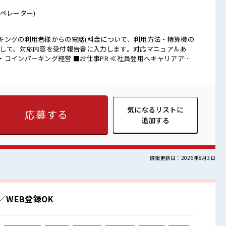
ペレーター)
キングの利用者様からの電話(料金について、利用方法・精算機の
応して、対応内容を受付報告書に入力します。対応マニュアルあ
 ■お仕事PR ≪社員登用へキャリアアッ
自分に職場が合うかお試しできるのがウレシイですね☆ ≪無理な
願いすることもありますが、 残業はほとんどナシ！ ≪ヘアカラ
 明るすぎたり奇抜でなければ基本的に自由！ (規定有)≪未経験
ことにチャレンジするのは不安だけど、 しっかり働く環境が整っ
プUP目指していきましょう！ ■職場の雰囲気 キバツ過
気になるリストに
応募する
！ あなたの個性を大事にできます♪ 仕事の合間の息抜きは休憩
追加する
してお仕事に集中♪
情報更新日：2026年8月3日
WEB登録OK