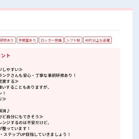
研修あり
休憩室あり
ロッカー完備
シフト制
40代以上も活躍
イント
ジしやすい≫
ランクさんも安心・丁寧な事前研修あり！
充実する≫
願いすることもありますが、
シ！
リ≫
解消♪
けど自分にもできそう≫
レンジするのは不安だけど、
が整っています！
P・ステップUP目指していきましょう！