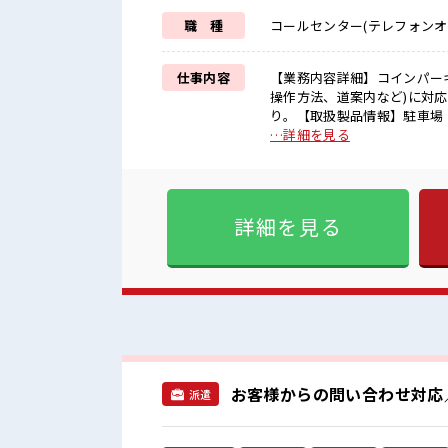
職 種
コールセンター(テレフォンオ
仕事内容
【業務内容詳細】コインパー
操作方法、道案内など)に対
り。【取扱製品情報】駐車場・コインパーキング経営
プ≫ 紹介予定派遣だから、 
…詳細を見る
く働ける≫ 場合によってはお
ーOKで自由な雰囲気の職場≫
の方も大カンゲイ≫ 新しい
ています！ イチからスキルUP・ステッ
詳細を見る
ぎなければ髪色・髪型は自由
室で♪ ロッカーあり！ 安心
お客様からの問い合わせ対応／
派遣