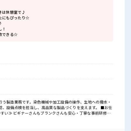
きは休憩室で♪
たにもぴったり☆
♪
し！
歌できる☆
行う製造業務です。染色機械や加工設備の操作、生地への撥水・
、設備点検を担当し、高品質な製品づくりを支えます。 ■お仕
やすい≫ ビギナーさんもブランクさんも安心・丁寧な事前研修あ
る≫ 場合によってはお願いすることもありますが、 残業はほと
リ≫ 制服があるので、 毎日の服装の悩み解消♪ ≪初めての仕事
新しいことにチャレンジするのは不安だけど、 しっかり働く環境