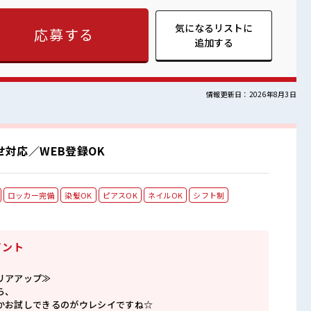
P・ステップUP目指していきましょう！ ■職場の雰囲気 仕
 持ち物が多いあなたにもぴったり☆ ロッカー付き職場♪ 残業
気になるリストに
応募する
ートも謳歌できる☆
追加する
情報更新日：2026年8月3日
対応／WEB登録OK
ロッカー完備
染髪OK
ピアスOK
ネイルOK
シフト制
イント
リアアップ≫
ら、
かお試しできるのがウレシイですね☆