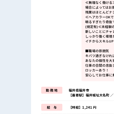
≪無理なく働ける
場合によってはお
残業はほとんどナ
≪ヘアカラーOK
明るすぎたり奇抜
(規定有)≪未経験
新しいことにチャ
しっかり働く環境
イチからスキルU
■職場の雰囲気
キバツ過ぎなけれ
あなたの個性を大
仕事の合間の息抜
ロッカーあり！
安心してお仕事に
勤 務 地
福井県福井市
【最寄駅】福井城址大名町 ／
給 与
【時給】1,241 円