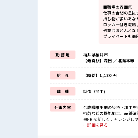
■職場の雰囲気
仕事の合間の息抜
持ち物が多いあな
ロッカー付き職場
残業はほとんどな
プライベートも謳
勤 務 地
福井県福井市
【最寄駅】森田 ／ 北陸本線
給 与
【時給】1,180 円
職 種
製造（加工)
仕事内容
合成繊維生地の染色・加工を
抗菌などの機能加工、品質確認
事PR ≪新しくチャレンジし
り！ ≪プライベートが充実す
…詳細を見る
んどナシ！ ≪ラクラク制服ア
だけど自分にもできそう≫ 