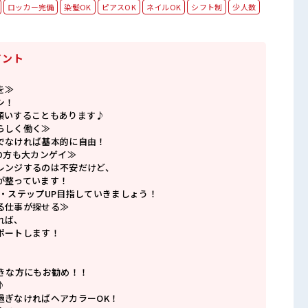
ロッカー完備
染髪OK
ピアスOK
ネイルOK
シフト制
少人数
イント
を≫
シ！
願いすることもあります♪
らしく働く≫
でなければ基本的に自由！
の方も大カンゲイ≫
レンジするのは不安だけど、
が整っています！
P・ステップUP目指していきましょう！
る仕事が探せる≫
れば、
ポートします！
好きな方にもお勧め！！
♪
過ぎなければヘアカラーOK！