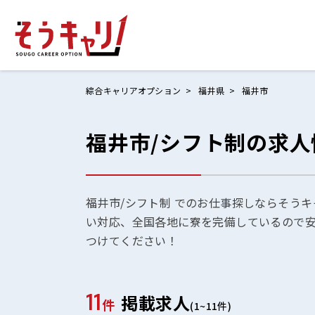
綜合キャリアオプション
福井県
福井市
福井市/シフト制の求人
ホームにもど
お仕事検索
お気に入りリ
福井市/シフト制 でのお仕事探しならそうキ
い対応、全国各地に寮を完備しているので
お問い合わせ
つけてください！
11
掲載求人
ログイン
件
(1~11件)