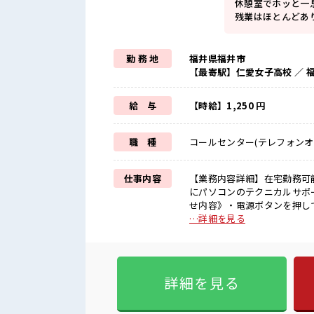
休憩室でホッと一
残業はほとんどあ
勤 務 地
福井県福井市
【最寄駅】仁愛女子高校 ／ 
給 与
【時給】1,250 円
職 種
コールセンター(テレフォンオ
仕事内容
【業務内容詳細】在宅勤務可
にパソコンのテクニカルサポ
せ内容》・電源ボタンを押し
続できないなど上記のような
…詳細を見る
をご案内します。修理対応が
で、出張修理を行うエンジニ
ません。【取扱製品情報】PC ■お仕事PR ≪時間にメリハリを≫ 残業はほとんどナシ！ 場
によってはお願いすることも
詳細を見る
なければ基本的に自由！ (規
は不安だけど、 しっかり働く
いきましょう！ ≪自分に向い