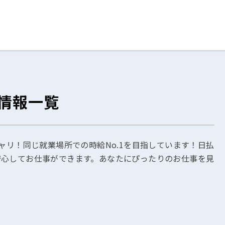
ログイン
閉じる
情報一覧
る
スト
ャリ！同じ就業場所での時給No.1を目指しています！日払
安心してお仕事ができます。あなたにぴったりのお仕事を見