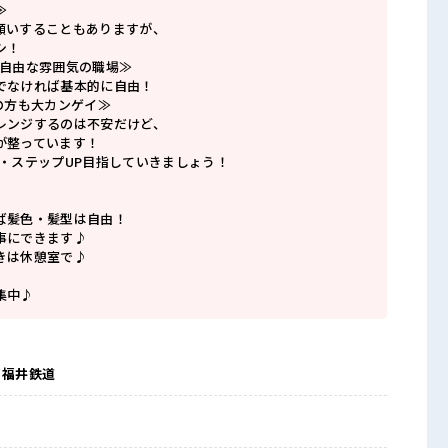
≫
願いすることもありますが、
シ！
で自由な雰囲気の職場≫
でなければ基本的に自由！
の方も大カンゲイ≫
レンジするのは不安だけど、
が整っています！
P・ステップUP目指していきましょう！
ば髪色・髪型は自由！
事にできます♪
きは休憩室で♪
集中♪
 福井鉄道