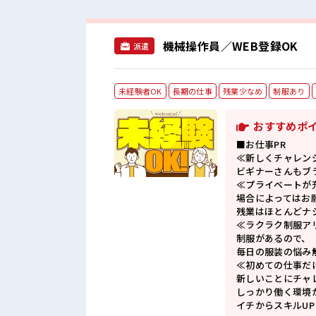
機械操作員／WEB登録OK
派遣
未経験者OK
長期の仕事
残業少なめ
制服あり
おすすめポ
■お仕事PR
≪新しくチャレン
ビギナーさんもブ
≪プライベートが
場合によってはお
残業はほとんどナ
≪ラクラク制服ア
制服があるので、
毎日の服装の悩み
≪初めての仕事だ
新しいことにチャ
しっかり働く環境
イチからスキルU