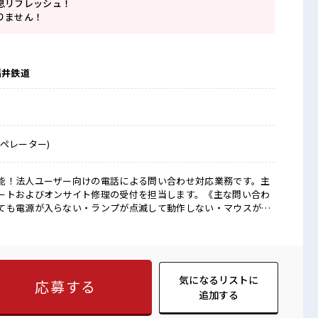
息リフレッシュ！
りません！
福井鉄道
ペレーター)
能！法人ユーザー向けの電話による問い合わせ対応業務です。主
ートおよびオンサイト修理の受付を担当します。《主な問い合わ
ても電源が入らない・ランプが点滅して動作しない・マウスが接
不具合についてヒアリングを行い、マニュアルに沿って対応手順
必要な場合は、障害の切り分けを行い故障部品を特定したうえ
アの手配を行います。※実際にスタッフが修理に伺うことはあり
合
あります♪ ≪髪色自由で自分らしく働く≫ 明るすぎたり奇抜で
気になるリストに
応募する
定有)≪未経験の方も大カンゲイ≫ 新しいことにチャレンジするの
追加する
環境が整っています！ イチからスキルUP・ステップUP目指して
ている仕事が探せる≫ 困った事などがあれば、 担当がしっかり