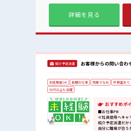
が整っています！ イチからスキルU
事の合間の息抜きは休憩室で♪
詳細を見る
はほとんどなし！ プライベ
お客様からの問い合わせ
紹介予定派遣
未経験者OK
長期の仕事
残業少なめ
休憩室あり
50代以上も活躍
おすすめポ
■お仕事PR
≪社員登用へキャ
紹介予定派遣だか
自分に職場が合う