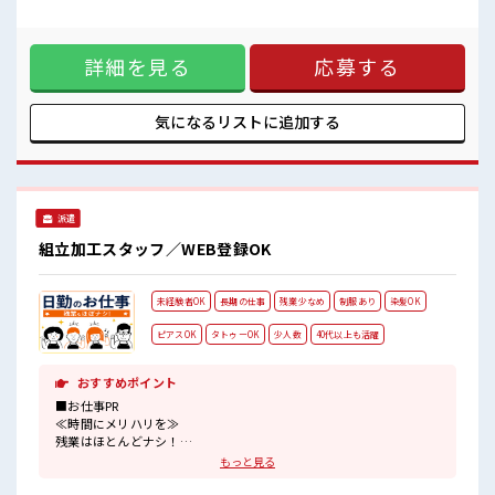
未経験から始めたい方を応援！
あるので、 毎日の服装の悩み解消♪ ≪未経験でも活躍できる
わからないことや不安なことはしっかり教えてくれます！
≫ 新しいことにチャレンジするのは不安だけど、 しっかり働
く環境が整っています！ イチからスキルUP・ステップUP目
詳細を見る
応募する
指していきましょう！ ≪自分に向いている仕事が探せる≫ 困
った事などがあれば、 担当がしっかりサポートします！ ■職
場の雰囲気 残業はほとんどなし！ プライベートも謳歌できる
☆ 未経験から始めたい方を応援！ わからないことや不安なこ
気になるリストに
追加する
とはしっかり教えてくれます！
派遣
組立加工スタッフ／WEB登録OK
未経験者OK
長期の仕事
残業少なめ
制服あり
染髪OK
ピアスOK
タトゥーOK
少人数
40代以上も活躍
おすすめポイント
■お仕事PR
≪時間にメリハリを≫
残業はほとんどナシ！
場合によってはお願いすることもあります♪
もっと見る
≪髪型自由≫
基本的に髪色自由で明るすぎたり奇抜でなければOKです！