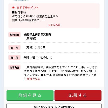
おすすめポイント
■お仕事PR
≪無理なくお給料に残業代を上乗せ≫
残業は月20時間未満で、
ほどよく稼げます♪
もっと見る
≪動きやすい制服アリ≫
制服があるので、
長野県上伊那郡箕輪町
勤 務 地
毎日の服装の悩み解消♪
【最寄駅】
≪初めての仕事だけど自分にもできそう≫
新しいことにチャレンジするのは不安だけど、
しっかり働く環境が整っています！
【時給】1,430 円
給 与
イチからスキルUP・ステップUP目指していきましょう！
≪収入アップを目指せる≫
製造（組立・組み付け）
職 種
高時給だらけの派遣のお仕事です！
■職場の雰囲気
【業務内容詳細】鉄板加工をしていただくお仕事。大小さま
仕事内容
残業も1日1H程度あるので給料の上乗せも期待できそう！
ざまな大きさへ加工します。【取扱製品情報】鉄板を加工し
高収入もバッチリ目指せますよ！
ている企業。 ■お仕事PR ≪無理なくお給料に残業代を上乗せ
≫ 残業は月20時間未満で、 ほどよく稼げます♪ ≪動きやすい
…詳細を見る
制服アリ≫ 制服があるので、 毎日の服装の悩み解消♪ ≪初め
ての仕事だけど自分にもできそう≫ 新しいことにチャレンジ
するのは不安だけど、 しっかり働く環境が整っています！ イ
詳細を見る
応募する
チからスキルUP・ステップUP目指していきましょう！ ≪収
入アップを目指せる≫ 高時給だらけの派遣のお仕事です！ ■
職場の雰囲気 残業も1日1H程度あるので給料の上乗せも期待
できそう！ 高収入もバッチリ目指せますよ！
気になるリストに
追加する