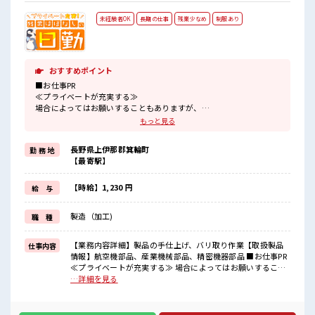
未経験者OK
長期の仕事
残業少なめ
制服あり
おすすめポイント
■お仕事PR
≪プライベートが充実する≫
場合によってはお願いすることもありますが、
残業はほとんどナシ！
もっと見る
≪機能的な制服アリ≫
制服があるので、
長野県上伊那郡箕輪町
勤 務 地
毎日の服装の悩み解消♪
【最寄駅】
≪初めての仕事だけど自分にもできそう≫
新しいことにチャレンジするのは不安だけど、
しっかり働く環境が整っています！
【時給】1,230 円
給 与
イチからスキルUP・ステップUP目指していきましょう！
≪収入アップを目指せる≫
製造（加工)
職 種
高時給だらけの派遣のお仕事です！
■職場の雰囲気
【業務内容詳細】製品の手仕上げ、バリ取り作業【取扱製品
仕事内容
残業はほとんどなし！
情報】航空機部品、産業機械部品、精密機器部品 ■お仕事PR
プライベートも謳歌できる☆
≪プライベートが充実する≫ 場合によってはお願いすること
サポートもバッチリだから未経験からでも安心してスタートできま
もありますが、 残業はほとんどナシ！ ≪機能的な制服アリ≫
…詳細を見る
すよ！
制服があるので、 毎日の服装の悩み解消♪ ≪初めての仕事だ
けど自分にもできそう≫ 新しいことにチャレンジするのは不
安だけど、 しっかり働く環境が整っています！ イチからスキ