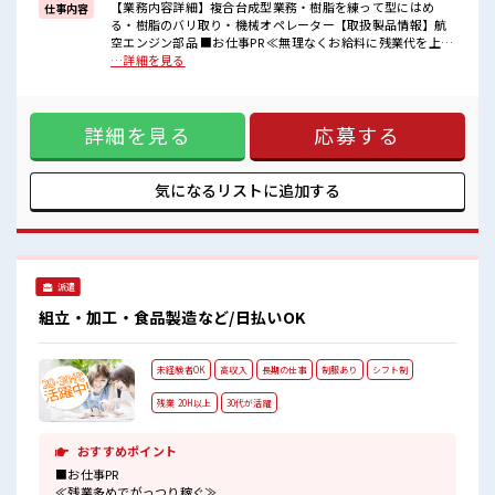
【業務内容詳細】複合台成型業務・樹脂を練って型にはめ
仕事内容
■職場の雰囲気
る・樹脂のバリ取り・機械オペレーター【取扱製品情報】航
少人数の職場だから一緒に働く仲間との距離もグッと近い！
空エンジン部品 ■お仕事PR ≪無理なくお給料に残業代を上乗
ホドよく残業があるのでホドよく働きたい方にオススメ！
せ≫ 残業は月20時間未満で、 ほどよく稼げます♪ ≪ラクラク
…詳細を見る
高収入もバッチリ目指せますよ！
制服アリ≫ 制服があるので、 毎日の服装の悩み解消♪ ≪未経
験の方も大カンゲイ≫ 新しいことにチャレンジするのは不安
だけど、 しっかり働く環境が整っています！ イチからスキル
詳細を見る
応募する
UP・ステップUP目指していきましょう！ ≪自分に向いてい
る仕事が探せる≫ 困った事などがあれば、 担当がしっかりサ
ポートします！ ■職場の雰囲気 少人数の職場だから一緒に働
く仲間との距離もグッと近い！ ホドよく残業があるのでホド
気になるリストに
追加する
よく働きたい方にオススメ！ 高収入もバッチリ目指せます
よ！
派遣
組立・加工・食品製造など/日払いOK
未経験者OK
高収入
長期の仕事
制服あり
シフト制
残業 20H以上
30代が活躍
おすすめポイント
■お仕事PR
≪残業多めでがっつり稼ぐ≫