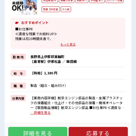
未経験者OK
長期の仕事
制服あり
休憩室あり
ロッカー完備
残業 20H未満
少人数
おすすめポイント
■お仕事PR
≪適度な残業でお給料UP≫
残業は月20時間未満で、
ほどよく稼げます♪
もっと見る
制服があると毎日の服選びに悩まずOK♪
≪未経験でも活躍できる≫
長野県上伊那郡箕輪町
勤 務 地
新しいことにチャレンジするのは不安だけど、
【最寄駅】伊那松島 ／ 飯田線
しっかり働く環境が整っています！
イチからスキルUP・ステップUP目指していきましょう！
≪自分に合った期間で働ける≫
【時給】1,380 円
給 与
福利厚生が整った派遣のお仕事です！
製造（組立・組み付け）
職 種
■職場の雰囲気
少人数の職場でこじんまり。
職場の仲間との交流もできちゃうかも？
【業務内容詳細】航空エンジン部品の製造・金属プラスチッ
仕事内容
休憩室でホッと一息リフレッシュ！
クの接着組立・仕上げ・その他部品の接着・機械オペレータ
持ち物が多いあなたにもぴったり☆
ー【取扱製品情報】航空エンジン部品 ■お仕事PR ≪適度な残
ロッカー付き職場♪
業でお給料UP≫ 残業は月20時間未満で、 ほどよく稼げます
…詳細を見る
♪ 制服があると毎日の服選びに悩まずOK♪ ≪未経験でも活
躍できる≫ 新しいことにチャレンジするのは不安だけど、 し
っかり働く環境が整っています！ イチからスキルUP・ステッ
詳細を見る
応募する
プUP目指していきましょう！ ≪自分に合った期間で働ける≫