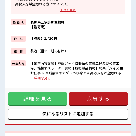
高収入を希望される方にオススメ。
残業は月20時間以上あります♪
もっと見る
≪動きやすい制服アリ≫
制服があるので、
長野県上伊那郡箕輪町
勤 務 地
毎日の服装の悩み解消♪
【最寄駅】
≪未経験でも活躍できる≫
新しいことにチャレンジするのは不安だけど、
しっかり働く環境が整っています！
【時給】1,420 円
給 与
イチからスキルUP・ステップUP目指していきましょう！
≪収入アップを目指せる≫
製造（組立・組み付け）
職 種
高時給だらけの派遣のお仕事です！
■職場の雰囲気
【業務内容詳細】車載ジャイロ製品の実装工程及び検査工
仕事内容
残業がしっかりあるお仕事！
程、機械オペレーター業務【取扱製品情報】水晶デバイス ■
高収入もバッチリ目指せますよ！
お仕事PR ≪残業多めでがっつり稼ぐ≫ 高収入を希望される方
サポートもバッチリだから未経験からでも安心してスタートできま
にオススメ。 残業は月20時間以上あります♪ ≪動きやすい制
…詳細を見る
すよ！
服アリ≫ 制服があるので、 毎日の服装の悩み解消♪ ≪未経験
でも活躍できる≫ 新しいことにチャレンジするのは不安だけ
ど、 しっかり働く環境が整っています！ イチからスキルUP・
詳細を見る
応募する
ステップUP目指していきましょう！ ≪収入アップを目指せる
≫ 高時給だらけの派遣のお仕事です！ ■職場の雰囲気 残業が
しっかりあるお仕事！ 高収入もバッチリ目指せますよ！ サポ
ートもバッチリだから未経験からでも安心してスタートでき
気になるリストに
追加する
ますよ！