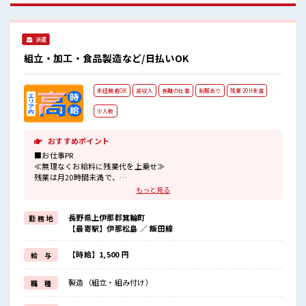
派遣
組立・加工・食品製造など/日払いOK
未経験者OK
高収入
長期の仕事
制服あり
残業 20H未満
少人数
おすすめポイント
■お仕事PR
≪無理なくお給料に残業代を上乗せ≫
残業は月20時間未満で、
ほどよく稼げます♪
もっと見る
≪ラクラク制服アリ≫
制服があるので、
長野県上伊那郡箕輪町
勤 務 地
毎日の服装の悩み解消♪
【最寄駅】伊那松島 ／ 飯田線
≪未経験の方も大カンゲイ≫
新しいことにチャレンジするのは不安だけど、
しっかり働く環境が整っています！
【時給】1,500 円
給 与
イチからスキルUP・ステップUP目指していきましょう！
≪自分に向いている仕事が探せる≫
製造（組立・組み付け）
職 種
困った事などがあれば、
担当がしっかりサポートします！