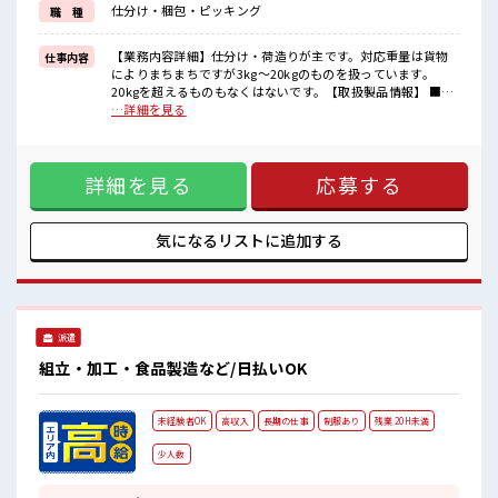
仕分け・梱包・ピッキング
職 種
毎日の服装の悩み解消♪
≪未経験OKの仕事≫
新しいことにチャレンジするのは不安だけど、
【業務内容詳細】仕分け・荷造りが主です。対応重量は貨物
仕事内容
しっかり働く環境が整っています！
によりまちまちですが3kg～20kgのものを扱っています。
イチからスキルUP・ステップUP目指していきましょう！
20kgを超えるものもなくはないです。【取扱製品情報】 ■お
仕事PR ≪女性も活躍できる職場≫ もちろん男性の応募も歓迎
…詳細を見る
■職場の雰囲気
です！ ≪1日1時間程の残業で収入アップ≫ 残業は月20時間未
女性も活躍しやすい雰囲気の職場です！
満で、 ほどよく稼げます♪ ≪週休2日制≫ 週末は家族や友人
髪型にこだわりのあるアナタは必見！
と一緒にプライベート満喫！ ≪モチベーションもUP≫ 派手過
髪型自由な職場！
詳細を見る
応募する
ぎなければ髪型や髪色自由♪ (規定有)≪機能的な制服アリ≫
休憩室でホッと一息リフレッシュ！
制服があるので、 毎日の服装の悩み解消♪ ≪未経験OKの仕
ロッカーあり！
事≫ 新しいことにチャレンジするのは不安だけど、 しっかり
安心してお仕事に集中♪
働く環境が整っています！ イチからスキルUP・ステップUP
気になるリストに
追加する
目指していきましょう！ ■職場の雰囲気 女性も活躍しやすい
雰囲気の職場です！ 髪型にこだわりのあるアナタは必見！ 髪
型自由な職場！ 休憩室でホッと一息リフレッシュ！ ロッカー
あり！ 安心してお仕事に集中♪
派遣
組立・加工・食品製造など/日払いOK
未経験者OK
高収入
長期の仕事
制服あり
残業 20H未満
少人数