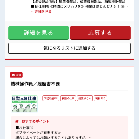
残業はほとんどありません！
【取扱製品情報】航空機部品、産業機械部品、精密機器部品
未経験から始めたい方を応援！
■お仕事PR ≪時間にメリハリを≫ 残業はほとんどナシ！ 場合
わからないことや不安なことはしっかり教えてくれます！
によってはお願いすることもあります♪ ≪動きやすい制服ア
…詳細を見る
リ≫ 制服があるので、 毎日の服装の悩み解消♪ ≪未経験の方
も大カンゲイ≫ 新しいことにチャレンジするのは不安だけ
ど、 しっかり働く環境が整っています！ イチからスキルUP・
詳細を見る
応募する
ステップUP目指していきましょう！ ≪収入アップを目指せる
≫ 高時給だらけの派遣のお仕事です！ ■職場の雰囲気 残業は
ほとんどありません！ 未経験から始めたい方を応援！ わから
ないことや不安なことはしっかり教えてくれます！
気になるリストに
追加する
派遣
機械操作員／履歴書不要
未経験者OK
長期の仕事
残業少なめ
制服あり
おすすめポイント
■お仕事PR
≪プライベートが充実する≫
場合によってはお願いすることもありますが、