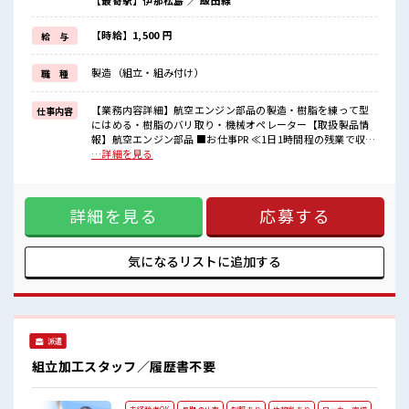
【最寄駅】伊那松島 ／ 飯田線
≪初めての仕事だけど自分にもできそう≫
新しいことにチャレンジするのは不安だけど、
しっかり働く環境が整っています！
【時給】1,500 円
給 与
イチからスキルUP・ステップUP目指していきましょう！
≪様々なお仕事をご提案≫
製造（組立・組み付け）
職 種
一人で悩まず気軽に相談できる、
派遣のお仕事です！
【業務内容詳細】航空エンジン部品の製造・樹脂を練って型
仕事内容
■職場の雰囲気
にはめる・樹脂のバリ取り・機械オペレーター【取扱製品情
少人数でアットホームな雰囲気の職場！
報】航空エンジン部品 ■お仕事PR ≪1日1時間程の残業で収入
休憩室完備でランチや休憩も充実しそう♪
アップ≫ 残業は月20時間未満で、 ほどよく稼げます♪ ≪ラク
…詳細を見る
持ち物が多いあなたにもぴったり☆
ラク制服アリ≫ 制服があるので、 毎日の服装の悩み解消♪ ≪
ロッカー付き職場♪
初めての仕事だけど自分にもできそう≫ 新しいことにチャレ
高収入もバッチリ目指せますよ！
ンジするのは不安だけど、 しっかり働く環境が整っていま
詳細を見る
応募する
す！ イチからスキルUP・ステップUP目指していきましょ
う！ ≪様々なお仕事をご提案≫ 一人で悩まず気軽に相談でき
る、 派遣のお仕事です！ ■職場の雰囲気 少人数でアットホー
ムな雰囲気の職場！ 休憩室完備でランチや休憩も充実しそう
気になるリストに
追加する
♪ 持ち物が多いあなたにもぴったり☆ ロッカー付き職場♪ 高
収入もバッチリ目指せますよ！
派遣
組立加工スタッフ／履歴書不要