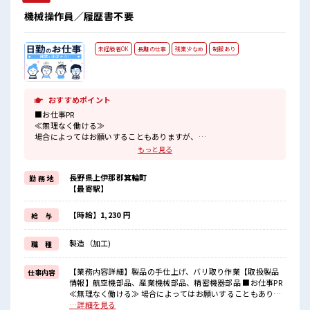
機械操作員／履歴書不要
未経験者OK
長期の仕事
残業少なめ
制服あり
おすすめポイント
■お仕事PR
≪無理なく働ける≫
場合によってはお願いすることもありますが、
残業はほとんどナシ！
もっと見る
≪動きやすい制服アリ≫
制服があるので、
長野県上伊那郡箕輪町
勤 務 地
毎日の服装の悩み解消♪
【最寄駅】
≪未経験でも活躍できる≫
新しいことにチャレンジするのは不安だけど、
しっかり働く環境が整っています！
【時給】1,230 円
給 与
イチからスキルUP・ステップUP目指していきましょう！
≪自分に向いている仕事が探せる≫
製造（加工)
職 種
困った事などがあれば、
担当がしっかりサポートします！
【業務内容詳細】製品の手仕上げ、バリ取り作業【取扱製品
仕事内容
■職場の雰囲気
情報】航空機部品、産業機械部品、精密機器部品 ■お仕事PR
残業はほとんどなし！
≪無理なく働ける≫ 場合によってはお願いすることもありま
プライベートも謳歌できる☆
すが、 残業はほとんどナシ！ ≪動きやすい制服アリ≫ 制服が
…詳細を見る