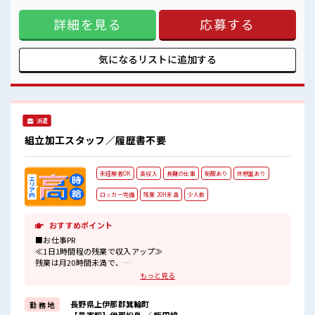
で、 毎日の服装の悩み解消♪ ≪未経験OKの仕事≫ 新しいこ
詳細を見る
応募する
とにチャレンジするのは不安だけど、 しっかり働く環境が整
っています！ イチからスキルUP・ステップUP目指していき
ましょう！ ≪自分に向いている仕事が探せる≫ 困った事など
があれば、 担当がしっかりサポートします！ ■職場の雰囲気
気になるリストに
追加する
休憩室でホッと一息リフレッシュ！ 職場にはロッカー完備！
私物の置きすぎには注意が必要ですね★ 残業も1日1H程度あ
るので給料の上乗せも期待できそう！
派遣
組立加工スタッフ／履歴書不要
未経験者OK
高収入
長期の仕事
制服あり
休憩室あり
ロッカー完備
残業 20H未満
少人数
おすすめポイント
■お仕事PR
≪1日1時間程の残業で収入アップ≫
残業は月20時間未満で、
ほどよく稼げます♪
もっと見る
≪ラクラク制服アリ≫
制服があるので、
長野県上伊那郡箕輪町
勤 務 地
毎日の服装の悩み解消♪