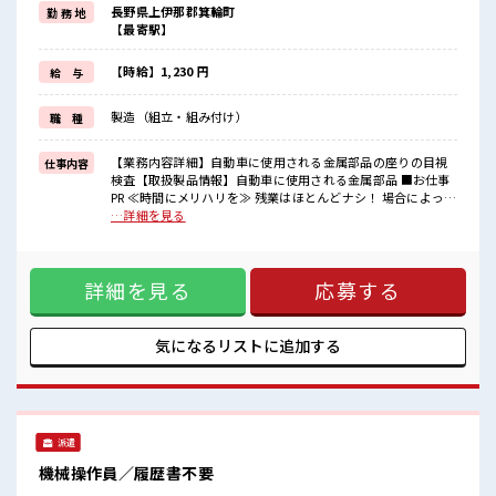
長野県上伊那郡箕輪町
勤 務 地
(規定有)≪動きやすい制服アリ≫
【最寄駅】
制服があるので、
毎日の服装の悩み解消♪
≪未経験の方も大カンゲイ≫
【時給】1,230 円
給 与
新しいことにチャレンジするのは不安だけど、
しっかり働く環境が整っています！
製造（組立・組み付け）
職 種
イチからスキルUP・ステップUP目指していきましょう！
≪様々なお仕事をご提案≫
一人で悩まず気軽に相談できる、
【業務内容詳細】自動車に使用される金属部品の座りの目視
仕事内容
派遣のお仕事です！
検査【取扱製品情報】自動車に使用される金属部品 ■お仕事
PR ≪時間にメリハリを≫ 残業はほとんどナシ！ 場合によって
■職場の雰囲気
はお願いすることもあります♪ ≪髪型自由≫ 基本的に髪色自
…詳細を見る
少人数の職場でこじんまり。
由で明るすぎたり奇抜でなければOKです！ (規定有)≪動きや
職場の仲間との交流もできちゃうかも？
すい制服アリ≫ 制服があるので、 毎日の服装の悩み解消♪ ≪
髪型・髪色自由♪
未経験の方も大カンゲイ≫ 新しいことにチャレンジするのは
派手過ぎなければOKだから、
詳細を見る
応募する
不安だけど、 しっかり働く環境が整っています！ イチからス
モチベーションもUP！
キルUP・ステップUP目指していきましょう！ ≪様々なお仕
事をご提案≫ 一人で悩まず気軽に相談できる、 派遣のお仕事
です！ ■職場の雰囲気 少人数の職場でこじんまり。 職場の仲
気になるリストに
追加する
間との交流もできちゃうかも？ 髪型・髪色自由♪ 派手過ぎな
ければOKだから、 モチベーションもUP！
派遣
機械操作員／履歴書不要