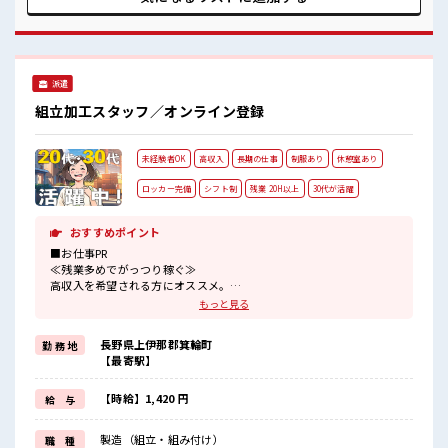
派遣
組立加工スタッフ／オンライン登録
未経験者OK
高収入
長期の仕事
制服あり
休憩室あり
ロッカー完備
シフト制
残業 20H以上
30代が活躍
おすすめポイント
■お仕事PR
≪残業多めでがっつり稼ぐ≫
高収入を希望される方にオススメ。
残業は月20時間以上あります♪
もっと見る
≪機能的な制服アリ≫
制服があるので、
長野県上伊那郡箕輪町
勤 務 地
毎日の服装の悩み解消♪
【最寄駅】
≪未経験でも活躍できる≫
新しいことにチャレンジするのは不安だけど、
しっかり働く環境が整っています！
【時給】1,420 円
給 与
イチからスキルUP・ステップUP目指していきましょう！
≪様々なお仕事をご提案≫
製造（組立・組み付け）
職 種
一人で悩まず気軽に相談できる、