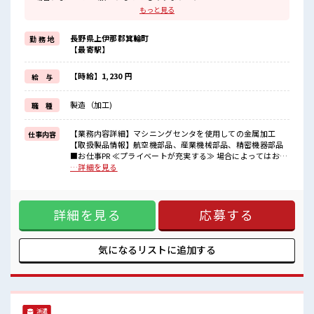
残業はほとんどナシ！
もっと見る
≪ラクラク制服アリ≫
制服があるので、
長野県上伊那郡箕輪町
勤 務 地
毎日の服装の悩み解消♪
【最寄駅】
≪未経験OKの仕事≫
新しいことにチャレンジするのは不安だけど、
しっかり働く環境が整っています！
【時給】1,230 円
給 与
イチからスキルUP・ステップUP目指していきましょう！
≪自分に合った期間で働ける≫
製造（加工)
職 種
福利厚生が整った派遣のお仕事です！
■職場の雰囲気
【業務内容詳細】マシニングセンタを使用しての金属加工
仕事内容
残業はほとんどありません！
【取扱製品情報】航空機部品、産業機械部品、精密機器部品
未経験から始めた方もイッパイ！
■お仕事PR ≪プライベートが充実する≫ 場合によってはお願
まずはチャレンジしてみませんか？
いすることもありますが、 残業はほとんどナシ！ ≪ラクラク
…詳細を見る
制服アリ≫ 制服があるので、 毎日の服装の悩み解消♪ ≪未経
験OKの仕事≫ 新しいことにチャレンジするのは不安だけど、
しっかり働く環境が整っています！ イチからスキルUP・ステ
詳細を見る
応募する
ップUP目指していきましょう！ ≪自分に合った期間で働ける
≫ 福利厚生が整った派遣のお仕事です！ ■職場の雰囲気 残業
はほとんどありません！ 未経験から始めた方もイッパイ！ ま
ずはチャレンジしてみませんか？
気になるリストに
追加する
派遣