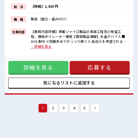
新しいことにチャレンジするのは不安だけど、
しっかり働く環境が整っています！
【時給】1,420 円
給 与
イチからスキルUP・ステップUP目指していきましょう！
≪様々なお仕事をご提案≫
製造（組立・組み付け）
職 種
一人で悩まず気軽に相談できる、
派遣のお仕事です！
【業務内容詳細】車載ジャイロ製品の実装工程及び検査工
仕事内容
■職場の雰囲気
程、機械オペレーター業務【取扱製品情報】水晶デバイス ■
残業が多めだからしっかり稼ぎたい方にもオススメ！
お仕事PR ≪残業多めでがっつり稼ぐ≫ 高収入を希望される方
高収入もバッチリ目指せますよ！
にオススメ。 残業は月20時間以上あります♪ ≪動きやすい制
…詳細を見る
未経験から始めた方もイッパイ！
服アリ≫ 制服があるので、 毎日の服装の悩み解消♪ ≪初めて
まずはチャレンジしてみませんか？
の仕事だけど自分にもできそう≫ 新しいことにチャレンジす
るのは不安だけど、 しっかり働く環境が整っています！ イチ
詳細を見る
応募する
からスキルUP・ステップUP目指していきましょう！ ≪様々
なお仕事をご提案≫ 一人で悩まず気軽に相談できる、 派遣の
お仕事です！ ■職場の雰囲気 残業が多めだからしっかり稼ぎ
たい方にもオススメ！ 高収入もバッチリ目指せますよ！ 未経
気になるリストに
追加する
験から始めた方もイッパイ！ まずはチャレンジしてみません
か？
1
2
3
4
5
>