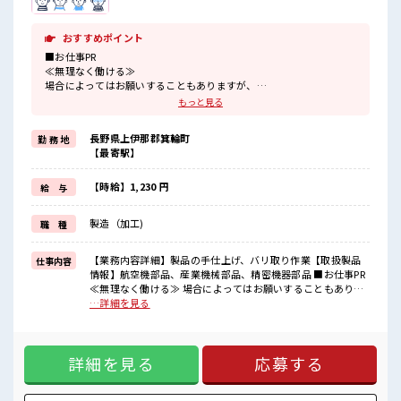
おすすめポイント
■お仕事PR
≪無理なく働ける≫
場合によってはお願いすることもありますが、
残業はほとんどナシ！
もっと見る
≪動きやすい制服アリ≫
制服があるので、
長野県上伊那郡箕輪町
勤 務 地
毎日の服装の悩み解消♪
【最寄駅】
≪初めての仕事だけど自分にもできそう≫
新しいことにチャレンジするのは不安だけど、
しっかり働く環境が整っています！
【時給】1,230 円
給 与
イチからスキルUP・ステップUP目指していきましょう！
≪自分に合った期間で働ける≫
製造（加工)
職 種
福利厚生が整った派遣のお仕事です！
■職場の雰囲気
【業務内容詳細】製品の手仕上げ、バリ取り作業【取扱製品
仕事内容
残業は少なめ！
情報】航空機部品、産業機械部品、精密機器部品 ■お仕事PR
たまに残業するくらいなら…という方、
≪無理なく働ける≫ 場合によってはお願いすることもありま
応募お待ちしております！
すが、 残業はほとんどナシ！ ≪動きやすい制服アリ≫ 制服が
…詳細を見る
未経験から始めた方もイッパイ！
あるので、 毎日の服装の悩み解消♪ ≪初めての仕事だけど自
まずはチャレンジしてみませんか？
分にもできそう≫ 新しいことにチャレンジするのは不安だけ
ど、 しっかり働く環境が整っています！ イチからスキルUP・
詳細を見る
応募する
ステップUP目指していきましょう！ ≪自分に合った期間で働
ける≫ 福利厚生が整った派遣のお仕事です！ ■職場の雰囲気
残業は少なめ！ たまに残業するくらいなら…という方、 応募