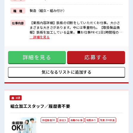
イチからスキルUP・ステップUP目指していきましょう！
≪様々なお仕事をご提案≫
製造（組立・組み付け）
職 種
一人で悩まず気軽に相談できる、
派遣のお仕事です！
【業務内容詳細】鉄板の切断をしていただくお仕事。大小さ
仕事内容
■職場の雰囲気
まざまな大きさがあります。中には重量物も。【取扱製品情
一息つける休憩スペースもあります！
報】鉄板を加工している企業。 ■お仕事PR ≪1日1時間程の残
ロッカーあり！
業で収入アップ≫ 残業は月20時間未満で、 ほどよく稼げます
…詳細を見る
安心してお仕事に集中♪
♪ ≪ラクラク制服アリ≫ 制服があるので、 毎日の服装の悩み
残業も1日1H程度あるので給料の上乗せも期待できそう！
解消♪ ≪未経験OKの仕事≫ 新しいことにチャレンジするの
は不安だけど、 しっかり働く環境が整っています！ イチから
詳細を見る
応募する
スキルUP・ステップUP目指していきましょう！ ≪様々なお
仕事をご提案≫ 一人で悩まず気軽に相談できる、 派遣のお仕
事です！ ■職場の雰囲気 一息つける休憩スペースもありま
す！ ロッカーあり！ 安心してお仕事に集中♪ 残業も1日1H程
気になるリストに
追加する
度あるので給料の上乗せも期待できそう！
派遣
組立加工スタッフ／履歴書不要
未経験者OK
高収入
長期の仕事
制服あり
残業 20H未満