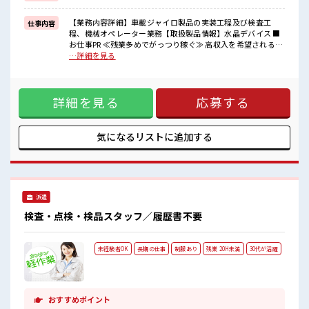
派遣のお仕事です！
【業務内容詳細】車載ジャイロ製品の実装工程及び検査工
仕事内容
■職場の雰囲気
程、機械オペレーター業務【取扱製品情報】水晶デバイス ■
しっかり休める休憩室あり！
お仕事PR ≪残業多めでがっつり稼ぐ≫ 高収入を希望される方
オンオフの切替もできちゃう！
にオススメ。 残業は月20時間以上あります♪ ≪機能的な制服
…詳細を見る
持ち物が多いあなたにもぴったり☆
アリ≫ 制服があるので、 毎日の服装の悩み解消♪ ≪未経験で
ロッカー付き職場♪
も活躍できる≫ 新しいことにチャレンジするのは不安だけ
残業がしっかりあるお仕事！
ど、 しっかり働く環境が整っています！ イチからスキルUP・
高収入もバッチリ目指せますよ！
詳細を見る
応募する
ステップUP目指していきましょう！ ≪様々なお仕事をご提案
≫ 一人で悩まず気軽に相談できる、 派遣のお仕事です！ ■職
場の雰囲気 しっかり休める休憩室あり！ オンオフの切替もで
きちゃう！ 持ち物が多いあなたにもぴったり☆ ロッカー付き
気になるリストに
追加する
職場♪ 残業がしっかりあるお仕事！ 高収入もバッチリ目指せ
ますよ！
派遣
検査・点検・検品スタッフ／履歴書不要
未経験者OK
長期の仕事
制服あり
残業 20H未満
30代が活躍
おすすめポイント