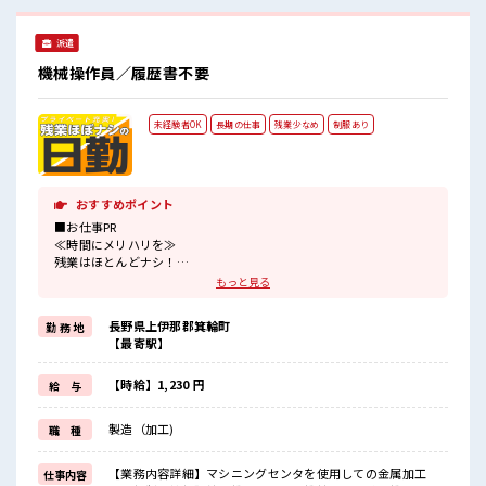
派遣
機械操作員／履歴書不要
未経験者OK
長期の仕事
残業少なめ
制服あり
おすすめポイント
■お仕事PR
≪時間にメリハリを≫
残業はほとんどナシ！
場合によってはお願いすることもあります♪
もっと見る
≪動きやすい制服アリ≫
制服があるので、
長野県上伊那郡箕輪町
勤 務 地
毎日の服装の悩み解消♪
【最寄駅】
≪未経験の方も大カンゲイ≫
新しいことにチャレンジするのは不安だけど、
しっかり働く環境が整っています！
【時給】1,230 円
給 与
イチからスキルUP・ステップUP目指していきましょう！
≪収入アップを目指せる≫
製造（加工)
職 種
高時給だらけの派遣のお仕事です！
■職場の雰囲気
【業務内容詳細】マシニングセンタを使用しての金属加工
仕事内容