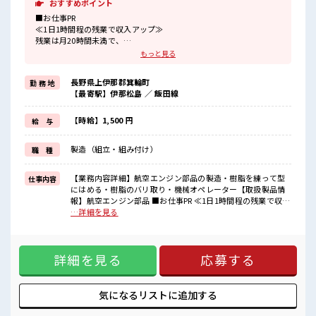
おすすめポイント
■お仕事PR
≪1日1時間程の残業で収入アップ≫
残業は月20時間未満で、
ほどよく稼げます♪
もっと見る
≪機能的な制服アリ≫
制服があるので、
長野県上伊那郡箕輪町
勤 務 地
毎日の服装の悩み解消♪
【最寄駅】伊那松島 ／ 飯田線
≪未経験の方も大カンゲイ≫
新しいことにチャレンジするのは不安だけど、
しっかり働く環境が整っています！
【時給】1,500 円
給 与
イチからスキルUP・ステップUP目指していきましょう！
≪自分に向いている仕事が探せる≫
製造（組立・組み付け）
職 種
困った事などがあれば、
担当がしっかりサポートします！
【業務内容詳細】航空エンジン部品の製造・樹脂を練って型
仕事内容
■職場の雰囲気
にはめる・樹脂のバリ取り・機械オペレーター【取扱製品情
少人数ですぐに馴染むことができそう♪
報】航空エンジン部品 ■お仕事PR ≪1日1時間程の残業で収入
アットホームな環境☆
アップ≫ 残業は月20時間未満で、 ほどよく稼げます♪ ≪機能
…詳細を見る
残業も1日1H程度あるので給料の上乗せも期待できそう！
的な制服アリ≫ 制服があるので、 毎日の服装の悩み解消♪ ≪
高収入もバッチリ目指せますよ！
未経験の方も大カンゲイ≫ 新しいことにチャレンジするのは
不安だけど、 しっかり働く環境が整っています！ イチからス
詳細を見る
応募する
キルUP・ステップUP目指していきましょう！ ≪自分に向い
ている仕事が探せる≫ 困った事などがあれば、 担当がしっか
りサポートします！ ■職場の雰囲気 少人数ですぐに馴染むこ
とができそう♪ アットホームな環境☆ 残業も1日1H程度ある
気になるリストに
追加する
ので給料の上乗せも期待できそう！ 高収入もバッチリ目指せ
ますよ！