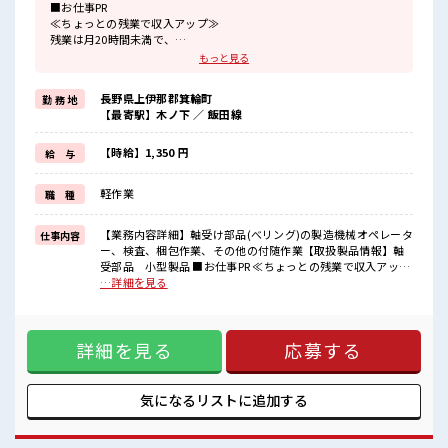
■お仕事PR
≪ちょっとの残業で収入アップ≫
残業は月20時間未満で、
ほどよく稼げます♪
もっと見る
≪機能的な制服アリ≫
制服があるので、
長野県上伊那郡箕輪町
勤 務 地
毎日の服装の悩み解消♪
【最寄駅】木ノ下 ／ 飯田線
≪未経験でも活躍できる≫
新しいことにチャレンジするのは不安だけど、
しっかり働く環境が整っています！
【時給】1,350 円
給 与
イチからスキルUP・ステップUP目指していきましょう！
≪様々なお仕事をご提案≫
軽作業
職 種
一人で悩まず気軽に相談できる、
派遣のお仕事です！
【業務内容詳細】軸受け部品(べリング)の製造機械オペレータ
仕事内容
■職場の雰囲気
ー、検査、梱包作業、その他の付随作業【取扱製品情報】軸
程よく残業あり！
受部品 小型製品 ■お仕事PR ≪ちょっとの残業で収入アップ
サポートもバッチリだから未経験からでも安心してスタートできま
≫ 残業は月20時間未満で、 ほどよく稼げます♪ ≪機能的な制
…詳細を見る
すよ！
服アリ≫ 制服があるので、 毎日の服装の悩み解消♪ ≪未経験
でも活躍できる≫ 新しいことにチャレンジするのは不安だけ
ど、 しっかり働く環境が整っています！ イチからスキルUP・
詳細を見る
応募する
ステップUP目指していきましょう！ ≪様々なお仕事をご提案
≫ 一人で悩まず気軽に相談できる、 派遣のお仕事です！ ■職
場の雰囲気 程よく残業あり！ サポートもバッチリだから未経
験からでも安心してスタートできますよ！
気になるリストに
追加する