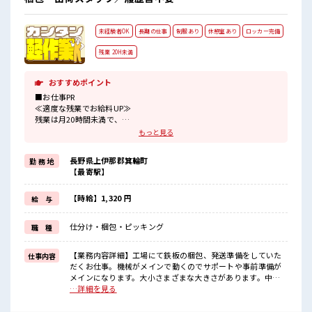
未経験者OK
長期の仕事
制服あり
休憩室あり
ロッカー完備
残業 20H未満
おすすめポイント
■お仕事PR
≪適度な残業でお給料UP≫
残業は月20時間未満で、
ほどよく稼げます♪
もっと見る
≪ラクラク制服アリ≫
制服があるので、
長野県上伊那郡箕輪町
勤 務 地
毎日の服装の悩み解消♪
【最寄駅】
≪未経験OKの仕事≫
新しいことにチャレンジするのは不安だけど、
しっかり働く環境が整っています！
【時給】1,320 円
給 与
イチからスキルUP・ステップUP目指していきましょう！
≪自分に向いている仕事が探せる≫
仕分け・梱包・ピッキング
職 種
困った事などがあれば、
担当がしっかりサポートします！
【業務内容詳細】工場にて鉄板の梱包、発送準備をしていた
仕事内容
■職場の雰囲気
だくお仕事。機械がメインで動くのでサポートや事前準備が
休憩室でホッと一息リフレッシュ！
メインになります。大小さまざまな大きさがあります。中に
職場にはロッカー完備！
は重量物も。【取扱製品情報】鉄板を加工している企業。 ■
…詳細を見る
私物の置きすぎには注意が必要ですね★
お仕事PR ≪適度な残業でお給料UP≫ 残業は月20時間未満
残業も1日1H程度あるので給料の上乗せも期待できそう！
で、 ほどよく稼げます♪ ≪ラクラク制服アリ≫ 制服があるの