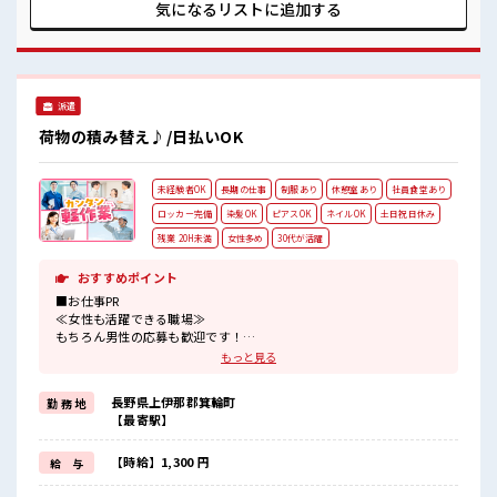
お待ちしております！ 未経験から始めた方もイッパイ！ まず
気になるリストに
追加する
はチャレンジしてみませんか？
派遣
荷物の積み替え♪/日払いOK
未経験者OK
長期の仕事
制服あり
休憩室あり
社員食堂あり
ロッカー完備
染髪OK
ピアスOK
ネイルOK
土日祝日休み
残業 20H未満
女性多め
30代が活躍
おすすめポイント
■お仕事PR
≪女性も活躍できる職場≫
もちろん男性の応募も歓迎です！
≪1日1時間程の残業で収入アップ≫
もっと見る
残業は月20時間未満で、
ほどよく稼げます♪
長野県上伊那郡箕輪町
勤 務 地
≪週休2日制≫
【最寄駅】
週末は家族や友人と一緒にプライベート満喫！
≪モチベーションもUP≫
派手過ぎなければ髪型や髪色自由♪
【時給】1,300 円
給 与
(規定有)≪機能的な制服アリ≫
制服があるので、