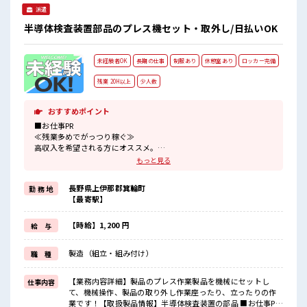
派遣
半導体検査装置部品のプレス機セット・取外し/日払いOK
未経験者OK
長期の仕事
制服あり
休憩室あり
ロッカー完備
残業 20H以上
少人数
おすすめポイント
■お仕事PR
≪残業多めでがっつり稼ぐ≫
高収入を希望される方にオススメ。
残業は月20時間以上あります♪
もっと見る
≪動きやすい制服アリ≫
制服があるので、
長野県上伊那郡箕輪町
勤 務 地
毎日の服装の悩み解消♪
【最寄駅】
≪未経験OKの仕事≫
新しいことにチャレンジするのは不安だけど、
しっかり働く環境が整っています！
【時給】1,200 円
給 与
イチからスキルUP・ステップUP目指していきましょう！
≪様々なお仕事をご提案≫
製造（組立・組み付け）
職 種
一人で悩まず気軽に相談できる、
派遣のお仕事です！
【業務内容詳細】製品のプレス作業製品を機械にセットし
仕事内容
■職場の雰囲気
て、機械操作、製品の取り外し作業座ったり、立ったりの作
『少人数』だからコミュニケーションも取りやすい？
業です！【取扱製品情報】半導体検査装置の部品 ■お仕事PR