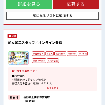
詳細を見る
応募する
ルUP・ステップUP目指していきましょう！ ≪収入アップを
目指せる≫ 高時給だらけの派遣のお仕事です！ ■職場の雰囲
気 残業はほとんどなし！ プライベートも謳歌できる☆ サポー
トもバッチリだから未経験からでも安心してスタートできま
気になるリストに
追加する
すよ！
派遣
組立加工スタッフ／オンライン登録
未経験者OK
高収入
長期の仕事
制服あり
シフト制
残業 20H以上
30代が活躍
おすすめポイント
■お仕事PR
≪残業多めでがっつり稼ぐ≫
高収入を希望される方にオススメ。
残業は月20時間以上あります♪
もっと見る
≪動きやすい制服アリ≫
制服があるので、
長野県上伊那郡箕輪町
勤 務 地
毎日の服装の悩み解消♪
【最寄駅】
≪初めての仕事だけど自分にもできそう≫