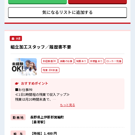
福利厚生が整った派遣のお仕事です！ ■職場の雰囲気 少人数
の職場でこじんまり。 職場の仲間との交流もできちゃうか
も？ 休憩室でホッと一息リフレッシュ！ 持ち物が多いあなた
気になるリストに
追加する
にもぴったり☆ ロッカー付き職場♪
派遣
組立加工スタッフ／履歴書不要
未経験者OK
長期の仕事
制服あり
休憩室あり
ロッカー完備
残業 20H未満
おすすめポイント
■お仕事PR
≪1日1時間程の残業で収入アップ≫
残業は月20時間未満で、
ほどよく稼げます♪
もっと見る
≪ラクラク制服アリ≫
制服があるので、
長野県上伊那郡箕輪町
勤 務 地
毎日の服装の悩み解消♪
【最寄駅】
≪未経験OKの仕事≫
新しいことにチャレンジするのは不安だけど、
しっかり働く環境が整っています！
【時給】1,400 円
給 与