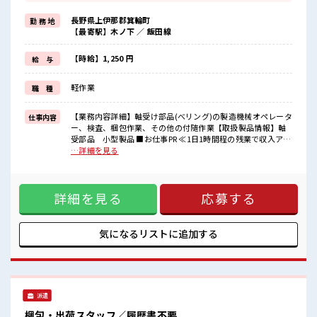
≪動きやすい制服アリ≫
制服があるので、
長野県上伊那郡箕輪町
勤 務 地
毎日の服装の悩み解消♪
【最寄駅】木ノ下 ／ 飯田線
≪初めての仕事だけど自分にもできそう≫
新しいことにチャレンジするのは不安だけど、
しっかり働く環境が整っています！
【時給】1,250 円
給 与
イチからスキルUP・ステップUP目指していきましょう！
≪自分に合った期間で働ける≫
軽作業
職 種
福利厚生が整った派遣のお仕事です！
■職場の雰囲気
【業務内容詳細】軸受け部品(べリング)の製造機械オペレータ
仕事内容
休憩室で楽しくランチ♪
ー、検査、梱包作業、その他の付随作業【取扱製品情報】軸
時間があれば昼寝もしちゃおう！
受部品 小型製品 ■お仕事PR ≪1日1時間程の残業で収入アッ
ロッカーあり！
プ≫ 残業は月20時間未満で、 ほどよく稼げます♪ ≪動きやす
…詳細を見る
安心してお仕事に集中♪
い制服アリ≫ 制服があるので、 毎日の服装の悩み解消♪ ≪初
ホドよく残業があるのでホドよく働きたい方にオススメ！
めての仕事だけど自分にもできそう≫ 新しいことにチャレン
ジするのは不安だけど、 しっかり働く環境が整っています！
詳細を見る
応募する
イチからスキルUP・ステップUP目指していきましょう！ ≪
自分に合った期間で働ける≫ 福利厚生が整った派遣のお仕事
です！ ■職場の雰囲気 休憩室で楽しくランチ♪ 時間があれば
昼寝もしちゃおう！ ロッカーあり！ 安心してお仕事に集中♪
気になるリストに
追加する
ホドよく残業があるのでホドよく働きたい方にオススメ！
派遣
梱包・出荷スタッフ／履歴書不要