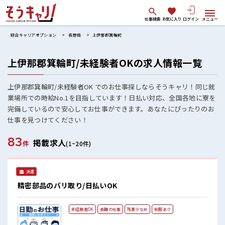
仕事検索
お気に入り
ログイン
メニュー
綜合キャリアオプション
長野県
上伊那郡箕輪町
上伊那郡箕輪町/未経験者OKの求人情報一覧
上伊那郡箕輪町/未経験者OK でのお仕事探しならそうキャリ！同じ就
業場所での時給No.1を目指しています！日払い対応、全国各地に寮を
完備しているので安心してお仕事ができます。あなたにぴったりのお
仕事を見つけてください！
83
掲載求人
件
(1~20件)
派遣
精密部品のバリ取り/日払いOK
未経験者OK
長期の仕事
残業少なめ
制服あり