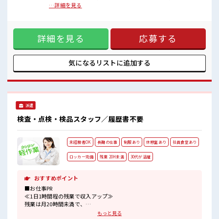
休憩室で楽しくランチ♪
≪残業多めでがっつり稼ぐ≫ 高収入を希望される方にオスス
…詳細を見る
時間があれば昼寝もしちゃおう！
メ。 残業は月20時間以上あります♪ ≪動きやすい制服アリ≫
ロッカーあり！
制服があるので、 毎日の服装の悩み解消♪ ≪未経験OKの仕
安心してお仕事に集中♪
事≫ 新しいことにチャレンジするのは不安だけど、 しっかり
詳細を見る
応募する
働く環境が整っています！ イチからスキルUP・ステップUP
目指していきましょう！ ≪様々なお仕事をご提案≫ 一人で悩
まず気軽に相談できる、 派遣のお仕事です！ ■職場の雰囲気
『少人数』だからコミュニケーションも取りやすい？ 休憩室
気になるリストに
追加する
で楽しくランチ♪ 時間があれば昼寝もしちゃおう！ ロッカー
あり！ 安心してお仕事に集中♪
派遣
検査・点検・検品スタッフ／履歴書不要
未経験者OK
長期の仕事
制服あり
休憩室あり
社員食堂あり
ロッカー完備
残業 20H未満
30代が活躍
おすすめポイント
■お仕事PR
≪1日1時間程の残業で収入アップ≫
残業は月20時間未満で、
ほどよく稼げます♪
もっと見る