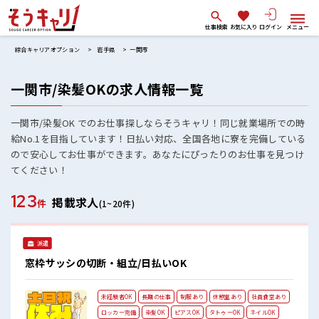
仕事検索
お気に入り
ログイン
メニュー
綜合キャリアオプション
岩手県
一関市
一関市/染髪OKの求人情報一覧
一関市/染髪OK でのお仕事探しならそうキャリ！同じ就業場所での時
給No.1を目指しています！日払い対応、全国各地に寮を完備している
ので安心してお仕事ができます。あなたにぴったりのお仕事を見つけ
てください！
123
掲載求人
件
(1~20件)
派遣
窓枠サッシの切断・組立/日払いOK
未経験者OK
長期の仕事
制服あり
休憩室あり
社員食堂あり
ロッカー完備
染髪OK
ピアスOK
タトゥーOK
ネイルOK