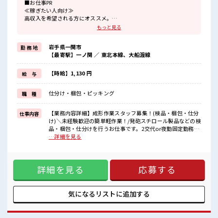
■お仕事PR
≪稼ぎたい人向け≫
高収入を希望される方にオススメ。
残業は月20時間以上あります♪
もっと見る
≪モチベーションもUP≫
派手過ぎなければ髪型や髪色自由♪
岩手県一関市
勤 務 地
(規定有)≪未経験でも活躍できる≫
【最寄駅】一ノ関 ／ 東北本線、大船渡線
新しいことにチャレンジするのは不安だけど、
しっかり働く環境が整っています！
イチからスキルUP・ステップUP目指していきましょう！
【時給】1,130 円
給 与
≪自分に向いている仕事が探せる≫
困った事などがあれば、
仕分け・梱包・ピッキング
職 種
担当がしっかりサポートします！
■職場の雰囲気
【業務内容詳細】成形作業スタッフ募集！(検品・梱包・仕分
仕事内容
少人数でアットホームな雰囲気の職場！
け)＼未経験歓迎の簡単軽作業！/発砲スチロール製品などの検
明るすぎたり奇抜過ぎなければヘアカラーOK！
品・梱包・仕分けを行うお仕事です。2交代or夜勤固定勤務時
≪20代の方が多数活躍中の職場≫
間については相談出来ます。【取扱製品情報】発泡スチロー
…詳細を見る
休憩室で楽しくおしゃべり！
ル ■お仕事PR ≪稼ぎたい人向け≫ 高収入を希望される方にオ
ストレス解消☆
ススメ。 残業は月20時間以上あります♪ ≪モチベーションも
UP≫ 派手過ぎなければ髪型や髪色自由♪ (規定有)≪未経験で
詳細を見る
応募する
も活躍できる≫ 新しいことにチャレンジするのは不安だけ
ど、 しっかり働く環境が整っています！ イチからスキルUP・
ステップUP目指していきましょう！ ≪自分に向いている仕事
が探せる≫ 困った事などがあれば、 担当がしっかりサポート
気になるリストに
追加する
します！ ■職場の雰囲気 少人数でアットホームな雰囲気の職
場！ 明るすぎたり奇抜過ぎなければヘアカラーOK！ ≪20代
の方が多数活躍中の職場≫ 休憩室で楽しくおしゃべり！ スト