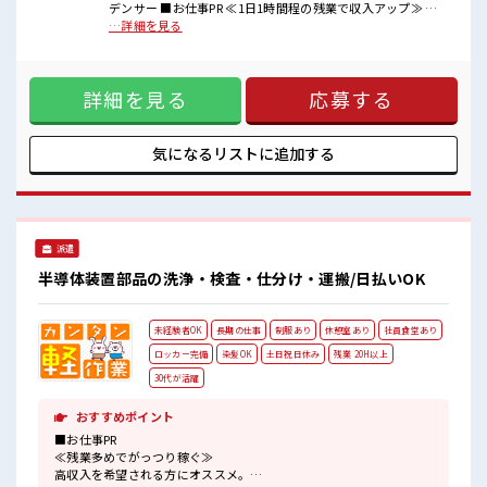
■職場の雰囲気
デンサー ■お仕事PR ≪1日1時間程の残業で収入アップ≫ 残
『少人数』だからコミュニケーションも取りやすい？
業は月20時間未満で、 ほどよく稼げます♪ ≪ヘアカラーOK
…詳細を見る
明るすぎたり奇抜過ぎなければヘアカラーOK！
で自由な雰囲気の職場≫ 明るすぎたり奇抜でなければ基本的
休憩室で楽しくランチ♪
に自由！ (規定有)≪機能的な制服アリ≫ 制服があるので、 毎
時間があれば昼寝もしちゃおう！
日の服装の悩み解消♪ ≪初めての仕事だけど自分にもできそ
程よく残業あり！
詳細を見る
応募する
う≫ 新しいことにチャレンジするのは不安だけど、 しっかり
働く環境が整っています！ イチからスキルUP・ステップUP
目指していきましょう！ ≪自分に合った期間で働ける≫ 福利
厚生が整った派遣のお仕事です！ ■職場の雰囲気 『少人数』
気になるリストに
追加する
だからコミュニケーションも取りやすい？ 明るすぎたり奇抜
過ぎなければヘアカラーOK！ 休憩室で楽しくランチ♪ 時間
があれば昼寝もしちゃおう！ 程よく残業あり！
派遣
半導体装置部品の洗浄・検査・仕分け・運搬/日払いOK
未経験者OK
長期の仕事
制服あり
休憩室あり
社員食堂あり
ロッカー完備
染髪OK
土日祝日休み
残業 20H以上
30代が活躍
おすすめポイント
■お仕事PR
≪残業多めでがっつり稼ぐ≫
高収入を希望される方にオススメ。