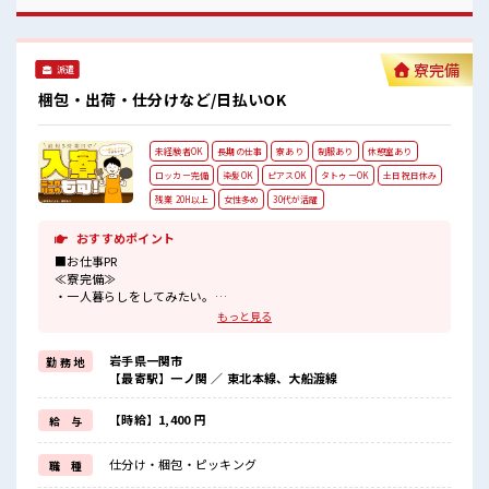
寮完備
派遣
梱包・出荷・仕分けなど/日払いOK
未経験者OK
長期の仕事
寮あり
制服あり
休憩室あり
ロッカー完備
染髪OK
ピアスOK
タトゥーOK
土日祝日休み
残業 20H以上
女性多め
30代が活躍
おすすめポイント
■お仕事PR
≪寮完備≫
・一人暮らしをしてみたい。
・地元から出て新しい場所で働いてみたい。
もっと見る
・すぐに働けて稼げる仕事がしたい。
そんな方にピッタリな「寮あり」のお仕事です！
岩手県一関市
勤 務 地
赴任地までの交通費も当社が負担(規定有)！
【最寄駅】一ノ関 ／ 東北本線、大船渡線
遠方の方もご安心して応募ください！
≪女性も活躍できる職場≫
もちろん男性の応募も歓迎です！
【時給】1,400 円
給 与
≪残業多めでがっつり稼ぐ≫
高収入を希望される方にオススメ。
仕分け・梱包・ピッキング
職 種
残業は月20時間以上あります♪
≪週休2日制≫