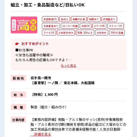
組立・加工・食品製造など/日払いOK
未経験者OK
高収入
長期の仕事
制服あり
休憩室あり
社員食堂あり
ロッカー完備
染髪OK
ピアスOK
タトゥーOK
ネイルOK
土日祝日休み
残業 20H以上
女性多め
30代が活躍
おすすめポイント
■お仕事PR
≪女性も活躍中の職場≫
もちろん男性の応募もOKですよ！
≪残業多めでがっつり稼ぐ≫
もっと見る
高収入を希望される方にオススメ。
残業は月20時間以上あります♪
岩手県一関市
勤 務 地
≪土日祝休のお仕事≫
【最寄駅】一ノ関 ／ 東北本線、大船渡線
家族や友人と一緒にプライベート満喫！
≪髪型自由≫
基本的に髪色自由で明るすぎたり奇抜でなければOKです！
【時給】1,600 円
給 与
(規定有)≪動きやすい制服アリ≫
制服があるので、
製造（組立・組み付け）
職 種
毎日の服装の悩み解消♪
≪様々なお仕事をご提案≫
一人で悩まず気軽に相談できる、
【業務内容詳細】樹脂・アルミ製のサッシ(窓枠)作製業務樹
仕事内容
派遣のお仕事です！
脂・アルミ素材の切断(機械を使用)部品の組立ビス留めなどの
加工完成品の梱包台車での運搬未経験可能！人気の日勤固定
■職場の雰囲気
の土日祝休み！【取扱製品情報】樹脂・アルミ製のサッシ(窓
…詳細を見る