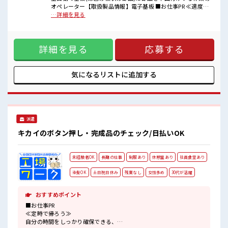
派手過ぎなければOKだから、
オペレーター【取扱製品情報】電子基板 ■お仕事PR ≪適度な
モチベーションもUP！
残業でお給料UP≫ 残業は月20時間未満で、 ほどよく稼げま
…詳細を見る
≪20代の方が多数活躍中の職場≫
す♪ ≪週休2日制≫ 週末は家族や友人と一緒にプライベート
休憩室完備でランチや休憩も充実しそう♪
満喫！ ≪ヘアカラーOKで自由な雰囲気の職場≫ 明るすぎた
り奇抜でなければ基本的に自由！ (規定有)制服があると毎日
詳細を見る
応募する
の服選びに悩まずOK♪ ≪初めての仕事だけど自分にもできそ
う≫ 新しいことにチャレンジするのは不安だけど、 しっかり
働く環境が整っています！ イチからスキルUP・ステップUP
目指していきましょう！ ■職場の雰囲気 髪型・髪色自由♪ 派
気になるリストに
追加する
手過ぎなければOKだから、 モチベーションもUP！ ≪20代の
方が多数活躍中の職場≫ 休憩室完備でランチや休憩も充実し
そう♪
派遣
キカイのボタン押し・完成品のチェック/日払いOK
未経験者OK
長期の仕事
制服あり
休憩室あり
社員食堂あり
染髪OK
土日祝日休み
残業なし
女性多め
30代が活躍
おすすめポイント
■お仕事PR
≪定時で帰ろう≫
自分の時間をしっかり確保できる、