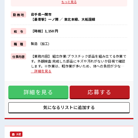
残業基本ナシのお仕事♪
もっと見る
≪女性も活躍中の職場≫
もちろん男性の応募もOKですよ！
岩手県一関市
勤 務 地
≪週休2日制≫
【最寄駅】一ノ関 ／ 東北本線、大船渡線
週末は家族や友人と一緒にプライベート満喫！
≪髪色自由で自分らしく働く≫
明るすぎたり奇抜でなければ基本的に自由！
【時給】1,150 円
給 与
(規定有)≪動きやすい制服アリ≫
制服があるので、
製造（加工)
職 種
毎日の服装の悩み解消♪
≪収入アップを目指せる≫
高時給だらけの派遣のお仕事です！
【業務内容】 組立作業:プラスチック部品を組み立てる作業で
仕事内容
す。外観検査:完成した部品にキズや汚れがないか目視で確認
■職場の雰囲気
します。※作業は、軽作業が多いため、体への負担が少な
女性が多い職場ですが男女は問いません！
く、長時間の作業でも安心です。【取り扱い製品】プラスチ
…詳細を見る
応募お待ちしております！
ック製品 ■お仕事PR ≪定時で帰ろう≫ 自分の時間をしっかり
髪型・髪色自由♪
確保できる、 残業基本ナシのお仕事♪ ≪女性も活躍中の職場
派手過ぎなければOKだから、
≫ もちろん男性の応募もOKですよ！ ≪週休2日制≫ 週末は家
モチベーションもUP！
詳細を見る
応募する
族や友人と一緒にプライベート満喫！ ≪髪色自由で自分らし
仕事の合間の息抜きは休憩室で♪
く働く≫ 明るすぎたり奇抜でなければ基本的に自由！ (規定
有)≪動きやすい制服アリ≫ 制服があるので、 毎日の服装の
悩み解消♪ ≪収入アップを目指せる≫ 高時給だらけの派遣の
気になるリストに
追加する
お仕事です！ ■職場の雰囲気 女性が多い職場ですが男女は問
いません！ 応募お待ちしております！ 髪型・髪色自由♪ 派手
過ぎなければOKだから、 モチベーションもUP！ 仕事の合間
の息抜きは休憩室で♪
派遣