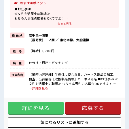
おすすめポイント
■お仕事PR
≪女性も活躍中の職場≫
もちろん男性の応募もOKですよ！
≪稼ぎたい人向け≫
もっと見る
高収入を希望される方にオススメ。
残業は月20時間以上あります♪
岩手県一関市
勤 務 地
≪土日祝休のお仕事≫
【最寄駅】一ノ関 ／ 東北本線、大船渡線
家族や友人と一緒にプライベート満喫！
≪モチベーションもUP≫
派手過ぎなければ髪型や髪色自由♪
【時給】1,700 円
給 与
(規定有)≪動きやすい制服アリ≫
制服があるので、
仕分け・梱包・ピッキング
職 種
毎日の服装の悩み解消♪
≪様々なお仕事をご提案≫
一人で悩まず気軽に相談できる、
【業務内容詳細】半導体に使われる、ハーネス部品の加工、
仕事内容
派遣のお仕事です！
検査、出荷業務【取扱製品情報】ハーネス部品 ■お仕事PR ≪
女性も活躍中の職場≫ もちろん男性の応募もOKですよ！ ≪
■職場の雰囲気
稼ぎたい人向け≫ 高収入を希望される方にオススメ。 残業は
…詳細を見る
女性も活躍しやすい雰囲気の職場です！
月20時間以上あります♪ ≪土日祝休のお仕事≫ 家族や友人と
髪型・髪色自由♪
一緒にプライベート満喫！ ≪モチベーションもUP≫ 派手過ぎ
派手過ぎなければOKだから、
なければ髪型や髪色自由♪ (規定有)≪動きやすい制服アリ≫
モチベーションもUP！
詳細を見る
応募する
制服があるので、 毎日の服装の悩み解消♪ ≪様々なお仕事を
休憩室完備でランチや休憩も充実しそう♪
ご提案≫ 一人で悩まず気軽に相談できる、 派遣のお仕事で
す！ ■職場の雰囲気 女性も活躍しやすい雰囲気の職場です！
髪型・髪色自由♪ 派手過ぎなければOKだから、 モチベーシ
気になるリストに
追加する
ョンもUP！ 休憩室完備でランチや休憩も充実しそう♪