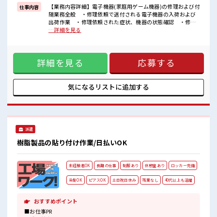
【業務内容詳細】電子機器(家庭用ゲーム機器)の修理および付
仕事内容
■職場の雰囲気
随業務全般 ・修理依頼で送付される電子機器の入荷および
髪型・髪色自由♪
出荷作業 ・修理依頼された症状、機器の状態確認 ・修理
派手過ぎなければOKだから、
および修理完了後の作動状態の検査 ・電子機器の梱包作業
…詳細を見る
モチベーションもUP！
【取扱製品情報】家庭用ゲーム機 ■お仕事PR ≪働きやすい≫
≪20代の方が多数活躍中の職場≫
ビギナーさんもブランクさんも安心・丁寧な事前研修あり！
休憩室で自分タイム！
≪残業多めでがっつり稼ぐ≫ 高収入を希望される方にオスス
のんびりスマホチェック♪
詳細を見る
応募する
メ。 残業は月20時間以上あります♪ ≪週休2日制≫ 週末は家
族や友人と一緒にプライベート満喫！ ≪髪色自由で自分らし
く働く≫ 明るすぎたり奇抜でなければ基本的に自由！ (規定
有)制服があると毎日の服選びに悩まずOK♪ ≪様々なお仕事
気になるリストに
追加する
をご提案≫ 一人で悩まず気軽に相談できる、 派遣のお仕事で
す！ ■職場の雰囲気 髪型・髪色自由♪ 派手過ぎなければOK
だから、 モチベーションもUP！ ≪20代の方が多数活躍中の
職場≫ 休憩室で自分タイム！ のんびりスマホチェック♪
派遣
樹脂製品の貼り付け作業/日払いOK
未経験者OK
長期の仕事
制服あり
休憩室あり
ロッカー完備
染髪OK
ピアスOK
土日祝日休み
残業なし
40代以上も活躍
おすすめポイント
■お仕事PR