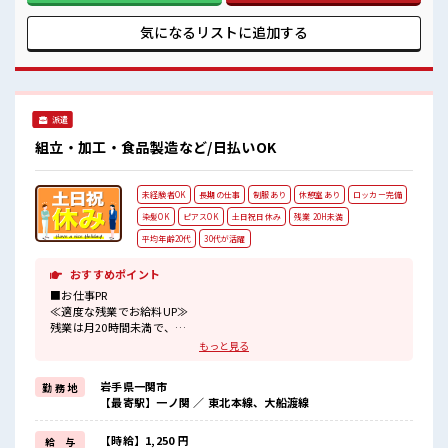
気 キバツ過ぎなければ髪色・髪型は自由！ あなたの個性を大
事にできます♪ 休憩室完備でランチや休憩も充実しそう♪ 残
気になるリストに
追加する
業も1日1H程度あるので給料の上乗せも期待できそう！
派遣
組立・加工・食品製造など/日払いOK
未経験者OK
長期の仕事
制服あり
休憩室あり
ロッカー完備
染髪OK
ピアスOK
土日祝日休み
残業 20H未満
平均年齢20代
30代が活躍
おすすめポイント
■お仕事PR
≪適度な残業でお給料UP≫
残業は月20時間未満で、
ほどよく稼げます♪
もっと見る
≪週休2日制≫
週末は家族や友人と一緒にプライベート満喫！
岩手県一関市
勤 務 地
≪髪色自由で自分らしく働く≫
【最寄駅】一ノ関 ／ 東北本線、大船渡線
明るすぎたり奇抜でなければ基本的に自由！
(規定有)≪ラクラク制服アリ≫
制服があるので、
【時給】1,250 円
給 与