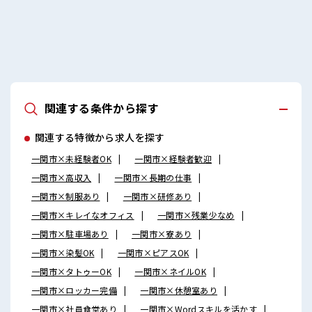
関連する条件から探す
関連する特徴から求人を探す
一関市×未経験者OK
一関市×経験者歓迎
一関市×高収入
一関市×長期の仕事
一関市×制服あり
一関市×研修あり
一関市×キレイなオフィス
一関市×残業少なめ
一関市×駐車場あり
一関市×寮あり
一関市×染髪OK
一関市×ピアスOK
一関市×タトゥーOK
一関市×ネイルOK
一関市×ロッカー完備
一関市×休憩室あり
一関市×社員食堂あり
一関市×Wordスキルを活かす