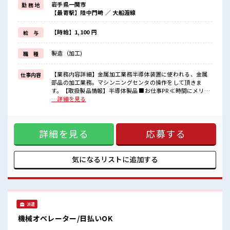
岩手県一関市
勤 務 地
(規定有)≪ラクラク制服アリ≫
【最寄駅】陸中門崎 ／ 大船渡線
制服があるので、
毎日の服装の悩み解消♪
≪未経験でも活躍できる≫
【時給】1,100 円
給 与
新しいことにチャレンジするのは不安だけど、
しっかり働く環境が整っています！
製造（加工)
職 種
イチからスキルUP・ステップUP目指していきましょう！
≪収入アップを目指せる≫
高時給だらけの派遣のお仕事です！
【業務内容詳細】金属加工業務半導体装置に使われる、金属
仕事内容
部品の加工業務。マシンニングセンタの操作をして頂きま
■職場の雰囲気
す。【取扱製品情報】半導体製品 ■お仕事PR ≪時間にメリハ
『少人数』だからコミュニケーションも取りやすい？
リを≫ 残業はほとんどナシ！ 場合によってはお願いすること
…詳細を見る
派手すぎなければ多少のヘアカラーもOKなのはウレシイPoint☆
もあります♪ ≪モチベーションもUP≫ 派手過ぎなければ髪型
休憩室でホッと一息リフレッシュ！
や髪色自由♪ (規定有)≪ラクラク制服アリ≫ 制服があるの
で、 毎日の服装の悩み解消♪ ≪未経験でも活躍できる≫ 新し
詳細を見る
応募する
いことにチャレンジするのは不安だけど、 しっかり働く環境
が整っています！ イチからスキルUP・ステップUP目指して
いきましょう！ ≪収入アップを目指せる≫ 高時給だらけの派
遣のお仕事です！ ■職場の雰囲気 『少人数』だからコミュニ
気になるリストに
追加する
ケーションも取りやすい？ 派手すぎなければ多少のヘアカラ
ーもOKなのはウレシイPoint☆ 休憩室でホッと一息リフレッ
シュ！
派遣
機械オペレーター/日払いOK