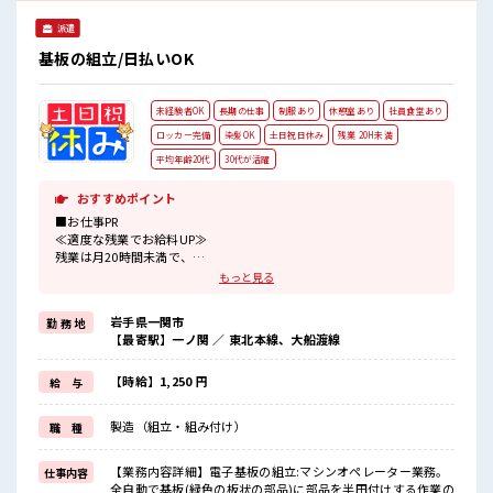
派遣
基板の組立/日払いOK
未経験者OK
長期の仕事
制服あり
休憩室あり
社員食堂あり
ロッカー完備
染髪OK
土日祝日休み
残業 20H未満
平均年齢20代
30代が活躍
おすすめポイント
■お仕事PR
≪適度な残業でお給料UP≫
残業は月20時間未満で、
ほどよく稼げます♪
もっと見る
≪週休2日制≫
週末は家族や友人と一緒にプライベート満喫！
岩手県一関市
勤 務 地
≪ヘアカラーOKで自由な雰囲気の職場≫
【最寄駅】一ノ関 ／ 東北本線、大船渡線
明るすぎたり奇抜でなければ基本的に自由！
(規定有)制服があると毎日の服選びに悩まずOK♪
≪初めての仕事だけど自分にもできそう≫
【時給】1,250 円
給 与
新しいことにチャレンジするのは不安だけど、
しっかり働く環境が整っています！
製造（組立・組み付け）
職 種
イチからスキルUP・ステップUP目指していきましょう！
■職場の雰囲気
【業務内容詳細】電子基板の組立:マシンオペレーター業務。
仕事内容
髪型・髪色自由♪
全自動で基板(緑色の板状の部品)に部品を半田付けする作業の