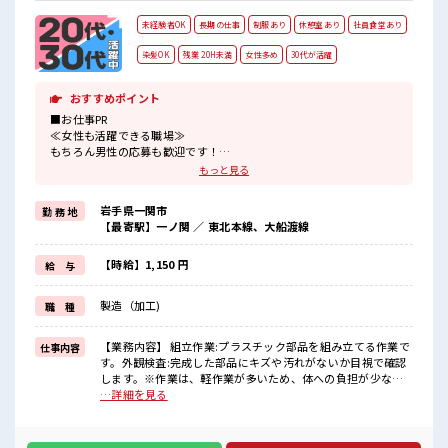
未経験者OK
長期の仕事
制服あり
休憩室あり
社員食堂あり
染髪OK
残業 20H未満
女性多め
30代が活躍
おすすめポイント
■お仕事PR
≪女性も活躍できる職場≫
もちろん男性の応募も歓迎です！
≪無理なくお給料に残業代を上乗せ≫
もっと見る
残業は月20時間未満で、
ほどよく稼げます♪
岩手県一関市
勤 務 地
≪モチベーションもUP≫
【最寄駅】一ノ関 ／ 東北本線、大船渡線
派手過ぎなければ髪型や髪色自由♪
(規定有)≪動きやすい制服アリ≫
制服があるので、
【時給】1,150 円
給 与
毎日の服装の悩み解消♪
≪未経験の方も大カンゲイ≫
製造（加工)
職 種
新しいことにチャレンジするのは不安だけど、
しっかり働く環境が整っています！
イチからスキルUP・ステップUP目指していきましょう！
【業務内容】 組立作業:プラスチック部品を組み立てる作業で
仕事内容
す。外観検査:完成した部品にキズや汚れがないか目視で確認
■職場の雰囲気
します。※作業は、軽作業が多いため、体への負担が少な
女性が多めの職場です♪
く、長時間の作業でも安心です。【取り扱い製品】プラスチ
…詳細を見る
髪型にこだわりのあるアナタは必見！
ック製品 ■お仕事PR ≪女性も活躍できる職場≫ もちろん男性
髪型自由な職場！
の応募も歓迎です！ ≪無理なくお給料に残業代を上乗せ≫ 残
しっかり休める休憩室あり！
業は月20時間未満で、 ほどよく稼げます♪ ≪モチベーション