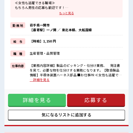
≪女性も活躍できる職場≫
もちろん男性の応募も歓迎です！
≪ちょっとの残業で収入アップ≫
もっと見る
残業は月20時間未満で、
ほどよく稼げます♪
岩手県一関市
勤 務 地
≪週休2日制≫
【最寄駅】一ノ関 ／ 東北本線、大船渡線
週末は家族や友人と一緒にプライベート満喫！
≪髪型自由≫
基本的に髪色自由で明るすぎたり奇抜でなければOKです！
【時給】1,150 円
給 与
(規定有)≪ラクラク制服アリ≫
制服があるので、
生産管理・品質管理
職 種
毎日の服装の悩み解消♪
≪収入アップを目指せる≫
高時給だらけの派遣のお仕事です！
【業務内容詳細】製品のピッキング・仕分け業務、 発注書
仕事内容
を見て、必要な物を仕分けする業務になります。【取扱製品
■職場の雰囲気
情報】半導体装置ハーネス部品 ■お仕事PR ≪女性も活躍でき
女性も活躍しやすい雰囲気の職場です！
る職場≫ もちろん男性の応募も歓迎です！ ≪ちょっとの残業
…詳細を見る
髪型・髪色自由♪
で収入アップ≫ 残業は月20時間未満で、 ほどよく稼げます♪
派手過ぎなければOKだから、
≪週休2日制≫ 週末は家族や友人と一緒にプライベート満喫！
モチベーションもUP！
≪髪型自由≫ 基本的に髪色自由で明るすぎたり奇抜でなけれ
仕事の合間の息抜きは休憩室で♪
詳細を見る
応募する
ばOKです！ (規定有)≪ラクラク制服アリ≫ 制服があるので、
毎日の服装の悩み解消♪ ≪収入アップを目指せる≫ 高時給だ
らけの派遣のお仕事です！ ■職場の雰囲気 女性も活躍しやす
い雰囲気の職場です！ 髪型・髪色自由♪ 派手過ぎなければ
気になるリストに
追加する
OKだから、 モチベーションもUP！ 仕事の合間の息抜きは休
憩室で♪