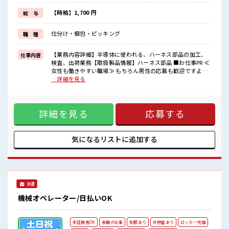
≪ヘアカラーOKで自由な雰囲気の職場≫
明るすぎたり奇抜でなければ基本的に自由！
【時給】1,700 円
給 与
(規定有)≪ラクラク制服アリ≫
制服があるので、
仕分け・梱包・ピッキング
職 種
毎日の服装の悩み解消♪
≪自分に合った期間で働ける≫
福利厚生が整った派遣のお仕事です！
【業務内容詳細】半導体に使われる、ハーネス部品の加工、
仕事内容
検査、出荷業務【取扱製品情報】ハーネス部品 ■お仕事PR ≪
■職場の雰囲気
女性も働きやすい職場≫ もちろん男性の応募も歓迎ですよ！
女性多めで休み時間は女子トークがあふれる職場です！
≪残業多めでがっつり稼ぐ≫ 高収入を希望される方にオスス
…詳細を見る
もちろん男性の応募もOKですよ！
メ。 残業は月20時間以上あります♪ ≪土日祝休のお仕事≫ 家
髪型・髪色自由♪
族や友人と一緒にプライベート満喫！ ≪ヘアカラーOKで自由
派手過ぎなければOKだから、
な雰囲気の職場≫ 明るすぎたり奇抜でなければ基本的に自
モチベーションもUP！
詳細を見る
応募する
由！ (規定有)≪ラクラク制服アリ≫ 制服があるので、 毎日の
服装の悩み解消♪ ≪自分に合った期間で働ける≫ 福利厚生が
整った派遣のお仕事です！ ■職場の雰囲気 女性多めで休み時
間は女子トークがあふれる職場です！ もちろん男性の応募も
気になるリストに
追加する
OKですよ！ 髪型・髪色自由♪ 派手過ぎなければOKだから、
モチベーションもUP！
派遣
機械オペレーター/日払いOK
未経験者OK
長期の仕事
制服あり
休憩室あり
ロッカー完備