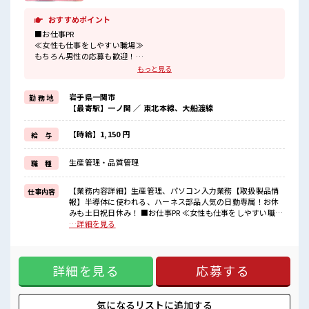
おすすめポイント
■お仕事PR
≪女性も仕事をしやすい職場≫
もちろん男性の応募も歓迎！
≪稼ぎたい人向け≫
もっと見る
高収入を希望される方にオススメ。
残業は月20時間以上あります♪
岩手県一関市
勤 務 地
≪土日祝休のお仕事≫
【最寄駅】一ノ関 ／ 東北本線、大船渡線
家族や友人と一緒にプライベート満喫！
≪ヘアカラーOKで自由な雰囲気の職場≫
明るすぎたり奇抜でなければ基本的に自由！
【時給】1,150 円
給 与
(規定有)≪ラクラク制服アリ≫
制服があるので、
生産管理・品質管理
職 種
毎日の服装の悩み解消♪
≪自分に合った期間で働ける≫
福利厚生が整った派遣のお仕事です！
【業務内容詳細】生産管理、パソコン入力業務【取扱製品情
仕事内容
報】半導体に使われる、ハーネス部品人気の日勤専属！お休
■職場の雰囲気
みも土日祝日休み！ ■お仕事PR ≪女性も仕事をしやすい職場
女性が多めの職場です♪
≫ もちろん男性の応募も歓迎！ ≪稼ぎたい人向け≫ 高収入を
…詳細を見る
髪型にこだわりのあるアナタは必見！
希望される方にオススメ。 残業は月20時間以上あります♪ ≪
髪型自由な職場！
土日祝休のお仕事≫ 家族や友人と一緒にプライベート満喫！
仕事の合間の息抜きは休憩室で♪
≪ヘアカラーOKで自由な雰囲気の職場≫ 明るすぎたり奇抜で
職場にはロッカー完備！
詳細を見る
応募する
なければ基本的に自由！ (規定有)≪ラクラク制服アリ≫ 制服
私物の置きすぎには注意が必要ですね★
があるので、 毎日の服装の悩み解消♪ ≪自分に合った期間で
働ける≫ 福利厚生が整った派遣のお仕事です！ ■職場の雰囲
気 女性が多めの職場です♪ 髪型にこだわりのあるアナタは必
気になるリストに
追加する