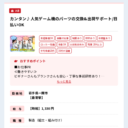
レス解消☆
派遣
カンタン♪人気ゲーム機のパーツの交換&出荷サポート/日
払いOK
未経験者OK
長期の仕事
制服あり
研修あり
休憩室あり
ロッカー完備
染髪OK
土日祝日休み
残業 20H以上
平均年齢20代
30代が活躍
おすすめポイント
■お仕事PR
≪働きやすい≫
ビギナーさんもブランクさんも安心・丁寧な事前研修あり！
≪残業多めでがっつり稼ぐ≫
もっと見る
高収入を希望される方にオススメ。
残業は月20時間以上あります♪
岩手県一関市
勤 務 地
≪週休2日制≫
【最寄駅】
週末は家族や友人と一緒にプライベート満喫！
≪髪色自由で自分らしく働く≫
明るすぎたり奇抜でなければ基本的に自由！
【時給】1,330 円
給 与
(規定有)制服があると毎日の服選びに悩まずOK♪
≪様々なお仕事をご提案≫
製造（組立・組み付け）
職 種
一人で悩まず気軽に相談できる、
派遣のお仕事です！