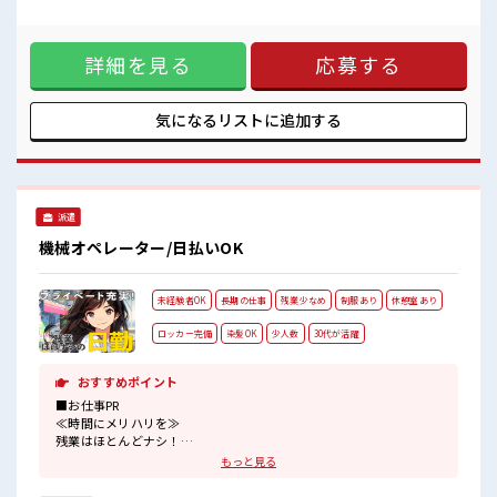
女性多めで休み時間は女子トークがあふれる職場です！
枠) ■お仕事PR ≪女性も活躍中の職場≫ もちろん男性の応募
もちろん男性の応募もOKですよ！
もOKですよ！ ≪残業多めでがっつり稼ぐ≫ 高収入を希望さ
髪型・髪色自由♪
れる方にオススメ。 残業は月20時間以上あります♪ ≪土日祝
派手過ぎなければOKだから、
詳細を見る
応募する
休のお仕事≫ 家族や友人と一緒にプライベート満喫！ ≪髪型
モチベーションもUP！
自由≫ 基本的に髪色自由で明るすぎたり奇抜でなければOKで
す！ (規定有)≪動きやすい制服アリ≫ 制服があるので、 毎日
の服装の悩み解消♪ ≪様々なお仕事をご提案≫ 一人で悩まず
気になるリストに
追加する
気軽に相談できる、 派遣のお仕事です！ ■職場の雰囲気 女性
多めで休み時間は女子トークがあふれる職場です！ もちろん
男性の応募もOKですよ！ 髪型・髪色自由♪ 派手過ぎなけれ
ばOKだから、 モチベーションもUP！
派遣
機械オペレーター/日払いOK
未経験者OK
長期の仕事
残業少なめ
制服あり
休憩室あり
ロッカー完備
染髪OK
少人数
30代が活躍
おすすめポイント
■お仕事PR
≪時間にメリハリを≫
残業はほとんどナシ！
場合によってはお願いすることもあります♪
もっと見る
≪モチベーションもUP≫
派手過ぎなければ髪型や髪色自由♪