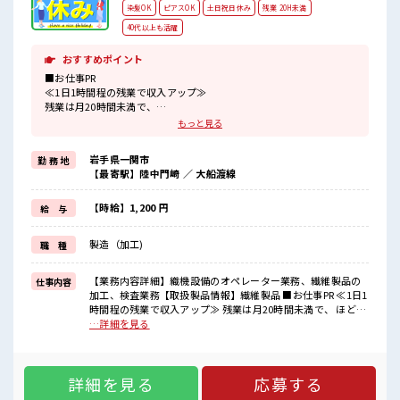
染髪OK
ピアスOK
土日祝日休み
残業 20H未満
40代以上も活躍
おすすめポイント
■お仕事PR
≪1日1時間程の残業で収入アップ≫
残業は月20時間未満で、
ほどよく稼げます♪
もっと見る
≪週休2日制≫
週末は家族や友人と一緒にプライベート満喫！
岩手県一関市
勤 務 地
≪モチベーションもUP≫
【最寄駅】陸中門崎 ／ 大船渡線
派手過ぎなければ髪型や髪色自由♪
(規定有)制服があると毎日の服選びに悩まずOK♪
≪未経験OKの仕事≫
【時給】1,200 円
給 与
新しいことにチャレンジするのは不安だけど、
しっかり働く環境が整っています！
製造（加工)
職 種
イチからスキルUP・ステップUP目指していきましょう！
■職場の雰囲気
【業務内容詳細】織機設備のオペレーター業務、繊維製品の
仕事内容
キバツ過ぎなければ髪色・髪型は自由！
加工、検査業務【取扱製品情報】繊維製品 ■お仕事PR ≪1日1
あなたの個性を大事にできます♪
時間程の残業で収入アップ≫ 残業は月20時間未満で、 ほどよ
休憩室完備でランチや休憩も充実しそう♪
く稼げます♪ ≪週休2日制≫ 週末は家族や友人と一緒にプラ
…詳細を見る
残業も1日1H程度あるので給料の上乗せも期待できそう！
イベート満喫！ ≪モチベーションもUP≫ 派手過ぎなければ髪
型や髪色自由♪ (規定有)制服があると毎日の服選びに悩まず
OK♪ ≪未経験OKの仕事≫ 新しいことにチャレンジするのは
詳細を見る
応募する
不安だけど、 しっかり働く環境が整っています！ イチからス
キルUP・ステップUP目指していきましょう！ ■職場の雰囲