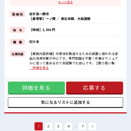
残業は月20時間以上あります♪
もっと見る
≪週休2日制≫
週末は家族や友人と一緒にプライベート満喫！
岩手県一関市
勤 務 地
≪ヘアカラーOKで自由な雰囲気の職場≫
【最寄駅】一ノ関 ／ 東北本線、大船渡線
明るすぎたり奇抜でなければ基本的に自由！
(規定有)制服があると毎日の服選びに悩まずOK♪
≪未経験の方も大カンゲイ≫
【時給】1,350 円
給 与
新しいことにチャレンジするのは不安だけど、
しっかり働く環境が整っています！
軽作業
職 種
イチからスキルUP・ステップUP目指していきましょう！
■職場の雰囲気
【業務内容詳細】半導体を製造するための装置に使われる部
仕事内容
派手すぎなければ多少のヘアカラーもOKなのはウレシイPoint☆
品の洗浄作業が中心です。専門知識は不要！作業はマニュア
休憩室で楽しくランチ♪
ルに従って進めるので未経験でも安心です。【取り扱い製
時間があれば昼寝もしちゃおう！
品】半導体装置製品 ■お仕事PR ≪残業多めでがっつり稼ぐ≫
…詳細を見る
ロッカーあり！
高収入を希望される方にオススメ。 残業は月20時間以上あり
安心してお仕事に集中♪
ます♪ ≪週休2日制≫ 週末は家族や友人と一緒にプライベー
ト満喫！ ≪ヘアカラーOKで自由な雰囲気の職場≫ 明るすぎ
詳細を見る
応募する
たり奇抜でなければ基本的に自由！ (規定有)制服があると毎
日の服選びに悩まずOK♪ ≪未経験の方も大カンゲイ≫ 新し
いことにチャレンジするのは不安だけど、 しっかり働く環境
が整っています！ イチからスキルUP・ステップUP目指して
気になるリストに
追加する
いきましょう！ ■職場の雰囲気 派手すぎなければ多少のヘア
カラーもOKなのはウレシイPoint☆ 休憩室で楽しくランチ♪
時間があれば昼寝もしちゃおう！ ロッカーあり！ 安心してお
仕事に集中♪
…
1
2
3
4
7
>