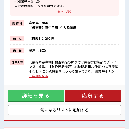
≪残業基本なし≫
自分の時間をしっかり確保できる、
残業基本ナシのお仕事♪
もっと見る
オンとオフをきっちり切り替えたい方にオススメ！
≪完全週休二日制≫
岩手県一関市
勤 務 地
週末は家族や友人と一緒にプライベート満喫！
【最寄駅】陸中門崎 ／ 大船渡線
≪髪色自由で自分らしく働く≫
明るすぎたり奇抜でなければ基本的に自由！
(規定有)≪ラクラク制服アリ≫
【時給】1,200 円
給 与
制服があるので、
毎日の服装の悩み解消♪
製造（加工)
職 種
≪未経験OKの仕事≫
新しいことにチャレンジするのは不安だけど、
しっかり働く環境が整っています！
【業務内容詳細】樹脂製品の貼り付け業務樹脂製品のグライ
仕事内容
イチからスキルUP・ステップUP目指していきましょう！
ンダー業務。【取扱製品情報】樹脂製品 ■お仕事PR ≪残業基
本なし≫ 自分の時間をしっかり確保できる、 残業基本ナシの
■職場の雰囲気
お仕事♪ オンとオフをきっちり切り替えたい方にオススメ！
…詳細を見る
派手すぎなければ多少のヘアカラーもOKなのはウレシイPoint☆
≪完全週休二日制≫ 週末は家族や友人と一緒にプライベート
休憩室で楽しくおしゃべり！
満喫！ ≪髪色自由で自分らしく働く≫ 明るすぎたり奇抜でな
ストレス解消☆
ければ基本的に自由！ (規定有)≪ラクラク制服アリ≫ 制服が
ロッカーあり！
詳細を見る
応募する
あるので、 毎日の服装の悩み解消♪ ≪未経験OKの仕事≫ 新
安心してお仕事に集中♪
しいことにチャレンジするのは不安だけど、 しっかり働く環
境が整っています！ イチからスキルUP・ステップUP目指し
ていきましょう！ ■職場の雰囲気 派手すぎなければ多少のヘ
気になるリストに
追加する
アカラーもOKなのはウレシイPoint☆ 休憩室で楽しくおしゃ
べり！ ストレス解消☆ ロッカーあり！ 安心してお仕事に集中
♪