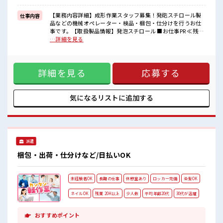
■職場の雰囲気
少人数の職場でこじんまり。
【業務内容詳細】成形作業スタッフ募集！発砲スチロール製
仕事内容
職場の仲間との交流もできちゃうかも？
品などの機械オペレーター・検品・梱包・仕分けを行うお仕
派手すぎなければ多少のヘアカラーもOKなのはウレシイPoint☆
事です。【取扱製品情報】発泡スチロール ■お仕事PR ≪残業
残業がしっかりあるお仕事！
で稼げる≫ 高収入を希望される方にオススメ。 残業は月20時
…詳細を見る
間以上あります♪ ≪髪型自由≫ 基本的に髪色自由で明るすぎ
たり奇抜でなければOKです！ (規定有)≪未経験の方も大カン
ゲイ≫ 新しいことにチャレンジするのは不安だけど、 しっか
詳細を見る
応募する
り働く環境が整っています！ イチからスキルUP・ステップ
UP目指していきましょう！ ≪自分に合った期間で働ける≫ 福
利厚生が整った派遣のお仕事です！ ■職場の雰囲気 少人数の
職場でこじんまり。 職場の仲間との交流もできちゃうかも？
気になるリストに
追加する
派手すぎなければ多少のヘアカラーもOKなのはウレシイ
Point☆ 残業がしっかりあるお仕事！
派遣
梱包・出荷・仕分けなど/日払いOK
未経験者OK
長期の仕事
休憩室あり
ロッカー完備
染髪OK
ネイルOK
残業 20H以上
少人数
平均年齢20代
30代が活躍
おすすめポイント