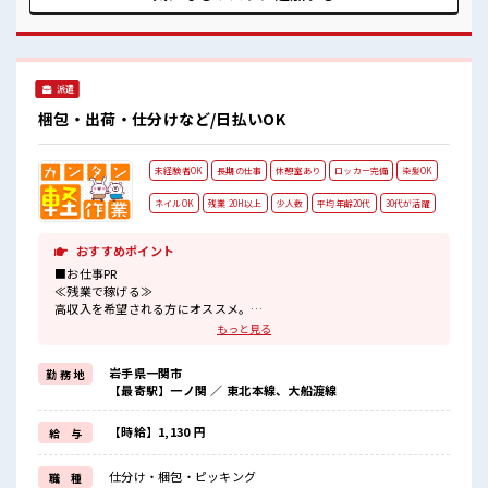
見！ 髪型自由な職場！ 仕事の合間の息抜きは休憩室で♪ 職場
にはロッカー完備！ 私物の置きすぎには注意が必要ですね★
派遣
梱包・出荷・仕分けなど/日払いOK
未経験者OK
長期の仕事
休憩室あり
ロッカー完備
染髪OK
ネイルOK
残業 20H以上
少人数
平均年齢20代
30代が活躍
おすすめポイント
■お仕事PR
≪残業で稼げる≫
高収入を希望される方にオススメ。
残業は月20時間以上あります♪
もっと見る
≪髪型自由≫
基本的に髪色自由で明るすぎたり奇抜でなければOKです！
岩手県一関市
勤 務 地
(規定有)≪未経験の方も大カンゲイ≫
【最寄駅】一ノ関 ／ 東北本線、大船渡線
新しいことにチャレンジするのは不安だけど、
しっかり働く環境が整っています！
イチからスキルUP・ステップUP目指していきましょう！
【時給】1,130 円
給 与
≪自分に合った期間で働ける≫
福利厚生が整った派遣のお仕事です！
仕分け・梱包・ピッキング
職 種