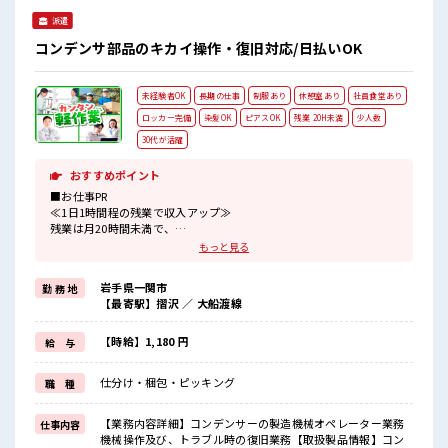
派遣
コンデンサ部品のキカイ操作・復旧対応/日払いOK
未経験者OK
長期の仕事
制服あり
休憩室あり
社員食堂あり
ロッカー完備
染髪OK
ピアスOK
残業 20H未満
少人数
30代が活躍
おすすめポイント
■お仕事PR
≪1日1時間程の残業で収入アップ≫
残業は月20時間未満で、
ほどよく稼げます♪
もっと見る
≪ヘアカラーOKで自由な雰囲気の職場≫
明るすぎたり奇抜でなければ基本的に自由！
岩手県一関市
勤 務 地
(規定有)≪機能的な制服アリ≫
【最寄駅】摺沢 ／ 大船渡線
制服があるので、
毎日の服装の悩み解消♪
≪初めての仕事だけど自分にもできそう≫
【時給】1,180 円
給 与
新しいことにチャレンジするのは不安だけど、
しっかり働く環境が整っています！
仕分け・梱包・ピッキング
職 種
イチからスキルUP・ステップUP目指していきましょう！
≪自分に合った期間で働ける≫
福利厚生が整った派遣のお仕事です！
【業務内容詳細】コンデンサーの製造機械オペレーター業務
仕事内容
機械操作及び、トラブル時の復旧業務【取扱製品情報】コン