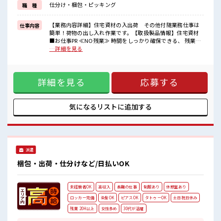
仕分け・梱包・ピッキング
職 種
≪自分に合った期間で働ける≫
福利厚生が整った派遣のお仕事です！
【業務内容詳細】住宅資材の入出荷 その他付随業務仕事は
仕事内容
■職場の雰囲気
簡単！荷物の出し入れ作業です。【取扱製品情報】住宅資材
明るすぎたり奇抜過ぎなければヘアカラーOK！
■お仕事PR ≪NO残業≫ 時間をしっかり確保できる、 残業基
休憩時間にゆっくりできるスペース完備！
本ナシのお仕事♪ オンとオフをきっちり切り替えたい方にオ
…詳細を見る
職場にはロッカー完備！
ススメ！ ≪土日祝休のお仕事≫ 家族や友人と一緒にプライベ
私物の置きすぎには注意が必要ですね★
ート満喫！ ≪ヘアカラーOKで自由な雰囲気の職場≫ 明るす
ぎたり奇抜でなければ基本的に自由！ (規定有)≪動きやすい
詳細を見る
応募する
制服アリ≫ 制服があるので、 毎日の服装の悩み解消♪ ≪自分
に合った期間で働ける≫ 福利厚生が整った派遣のお仕事で
す！ ■職場の雰囲気 明るすぎたり奇抜過ぎなければヘアカラ
ーOK！ 休憩時間にゆっくりできるスペース完備！ 職場には
気になるリストに
追加する
ロッカー完備！ 私物の置きすぎには注意が必要ですね★
派遣
梱包・出荷・仕分けなど/日払いOK
未経験者OK
高収入
長期の仕事
制服あり
休憩室あり
ロッカー完備
染髪OK
ピアスOK
タトゥーOK
土日祝日休み
残業 20H以上
女性多め
30代が活躍