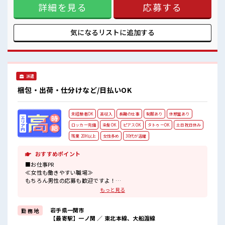
オンオフの切替もできちゃう！
詳細を見る
応募する
もUP≫ 派手過ぎなければ髪型や髪色自由♪ (規定有)≪動きや
程よく残業あり！
すい制服アリ≫ 制服があるので、 毎日の服装の悩み解消♪ ≪
未経験の方も大カンゲイ≫ 新しいことにチャレンジするのは
不安だけど、 しっかり働く環境が整っています！ イチからス
気になるリストに
追加する
キルUP・ステップUP目指していきましょう！ ■職場の雰囲
気 女性が多めの職場です♪ 髪型にこだわりのあるアナタは必
見！ 髪型自由な職場！ しっかり休める休憩室あり！ オンオフ
の切替もできちゃう！ 程よく残業あり！
派遣
梱包・出荷・仕分けなど/日払いOK
未経験者OK
高収入
長期の仕事
制服あり
休憩室あり
ロッカー完備
染髪OK
ピアスOK
タトゥーOK
土日祝日休み
残業 20H以上
女性多め
30代が活躍
おすすめポイント
■お仕事PR
≪女性も働きやすい職場≫
もちろん男性の応募も歓迎ですよ！
≪残業多めでがっつり稼ぐ≫
もっと見る
高収入を希望される方にオススメ。
残業は月20時間以上あります♪
岩手県一関市
勤 務 地
≪土日祝休のお仕事≫
【最寄駅】一ノ関 ／ 東北本線、大船渡線
家族や友人と一緒にプライベート満喫！