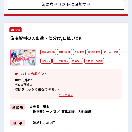
服装の悩み解消♪ ≪様々なお仕事をご提案≫ 一人で悩まず気
気になるリストに
追加する
軽に相談できる、 派遣のお仕事です！ ■職場の雰囲気 女性が
多めの職場です♪ 明るすぎたり奇抜過ぎなければヘアカラー
OK！ 休憩室で楽しくおしゃべり！ ストレス解消☆ ロッカー
あり！ 安心してお仕事に集中♪
派遣
住宅資材の入出荷・仕分け/日払いOK
未経験者OK
長期の仕事
制服あり
休憩室あり
ロッカー完備
染髪OK
土日祝日休み
残業なし
40代以上も活躍
おすすめポイント
■お仕事PR
≪NO残業≫
時間をしっかり確保できる、
残業基本ナシのお仕事♪
もっと見る
オンとオフをきっちり切り替えたい方にオススメ！
≪土日祝休のお仕事≫
岩手県一関市
勤 務 地
家族や友人と一緒にプライベート満喫！
【最寄駅】一ノ関 ／ 東北本線、大船渡線
≪ヘアカラーOKで自由な雰囲気の職場≫
明るすぎたり奇抜でなければ基本的に自由！
(規定有)≪動きやすい制服アリ≫
【時給】1,350 円
給 与
制服があるので、
毎日の服装の悩み解消♪