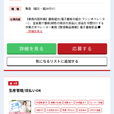
毎日の服装の悩み解消♪
≪初めての仕事だけど自分にもできそう≫
製造（組立・組み付け）
職 種
新しいことにチャレンジするのは不安だけど、
しっかり働く環境が整っています！
イチからスキルUP・ステップUP目指していきましょう！
【業務内容詳細】基板組立(電子基板の組立:マシンオペレータ
仕事内容
ー) 、全自動で基板(緑色の板状の部品)に部品を半田付けする
■職場の雰囲気
作業のオペレーター業務【取扱製品情報】電子基板部品 ■お
キバツ過ぎなければ髪色・髪型は自由！
仕事PR ≪適度な残業でお給料UP≫ 残業は月20時間未満で、
…詳細を見る
あなたの個性を大事にできます♪
ほどよく稼げます♪ ≪週休2日制≫ 週末は家族や友人と一緒
20代が多数活躍中！
にプライベート満喫！ ≪髪色自由で自分らしく働く≫ 明るす
社会人経験が浅くてもOK！
ぎたり奇抜でなければ基本的に自由！ (規定有)≪ラクラク制
ここから経験積んでいきましょ！
詳細を見る
応募する
服アリ≫ 制服があるので、 毎日の服装の悩み解消♪ ≪初めて
の仕事だけど自分にもできそう≫ 新しいことにチャレンジす
るのは不安だけど、 しっかり働く環境が整っています！ イチ
からスキルUP・ステップUP目指していきましょう！ ■職場
気になるリストに
追加する
の雰囲気 キバツ過ぎなければ髪色・髪型は自由！ あなたの個
性を大事にできます♪ 20代が多数活躍中！ 社会人経験が浅く
てもOK！ ここから経験積んでいきましょ！
派遣
生産管理/日払いOK
未経験者OK
長期の仕事
制服あり
休憩室あり
ロッカー完備
染髪OK
土日祝日休み
残業 20H以上
女性多め
30代が活躍