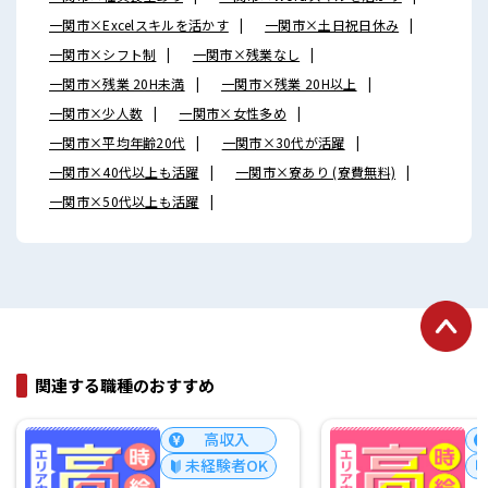
一関市×Excelスキルを活かす
一関市×土日祝日休み
一関市×シフト制
一関市×残業なし
一関市×残業 20H未満
一関市×残業 20H以上
一関市×少人数
一関市×女性多め
一関市×平均年齢20代
一関市×30代が活躍
一関市×40代以上も活躍
一関市×寮あり (寮費無料)
一関市×50代以上も活躍
関連する職種のおすすめ
高収入
未経験者OK