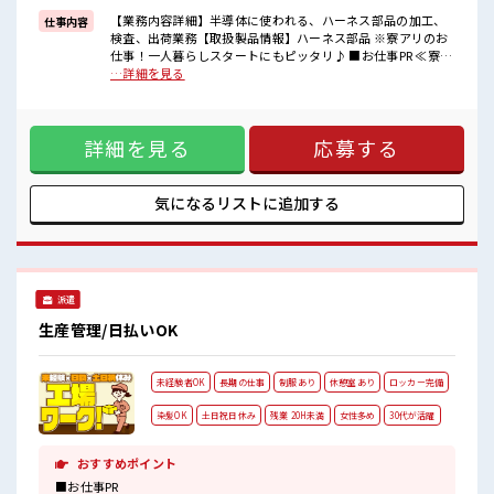
週末は家族や友人と一緒にプライベート満喫！
【業務内容詳細】半導体に使われる、ハーネス部品の加工、
仕事内容
検査、出荷業務【取扱製品情報】ハーネス部品 ※寮アリのお
■職場の雰囲気
仕事！一人暮らしスタートにもピッタリ♪ ■お仕事PR ≪寮完
女性が多めの職場です♪
備≫ ・一人暮らしをしてみたい。 ・地元から出て新しい場所
…詳細を見る
明るすぎたり奇抜過ぎなければヘアカラーOK！
で働いてみたい。 ・すぐに働けて稼げる仕事がしたい。 そん
休憩室完備でランチや休憩も充実しそう♪
な方にピッタリな「寮あり」のお仕事です！ 赴任地までの交
持ち物が多いあなたにもぴったり☆
通費も当社が負担(規定有)！ 遠方の方もご安心して応募くだ
ロッカー付き職場♪
詳細を見る
応募する
さい！ ≪女性も活躍できる職場≫ もちろん男性の応募も歓迎
です！ ≪残業多めでがっつり稼ぐ≫ 高収入を希望される方に
オススメ。 残業は月20時間以上あります♪ ≪週休2日制≫ 週
末は家族や友人と一緒にプライベート満喫！ ■職場の雰囲気
気になるリストに
追加する
女性が多めの職場です♪ 明るすぎたり奇抜過ぎなければヘア
カラーOK！ 休憩室完備でランチや休憩も充実しそう♪ 持ち
物が多いあなたにもぴったり☆ ロッカー付き職場♪
派遣
生産管理/日払いOK
未経験者OK
長期の仕事
制服あり
休憩室あり
ロッカー完備
染髪OK
土日祝日休み
残業 20H未満
女性多め
30代が活躍
おすすめポイント
■お仕事PR