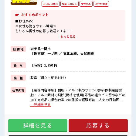
土日祝日休み
残業 20H以上
女性多め
30代が活躍
おすすめポイント
■お仕事PR
≪女性も働きやすい職場≫
もちろん男性の応募も歓迎ですよ！
≪残業で収入アップ≫
もっと見る
高収入を希望される方にオススメ。
残業は月20時間以上あります♪
岩手県一関市
勤 務 地
≪完全週休二日制≫
【最寄駅】一ノ関 ／ 東北本線、大船渡線
週末は家族や友人と一緒にプライベート満喫！
≪髪型自由≫
基本的に髪色自由で明るすぎたり奇抜でなければOKです！
【時給】1,250 円
給 与
(規定有)≪機能的な制服アリ≫
制服があるので、
製造（組立・組み付け）
職 種
毎日の服装の悩み解消♪
≪様々なお仕事をご提案≫
一人で悩まず気軽に相談できる、
【業務内容詳細】樹脂・アルミ製のサッシ(窓枠)作製業務樹
仕事内容
派遣のお仕事です！
脂・アルミ素材の切断(機械を使用)部品の組立ビス留めなどの
加工完成品の梱包台車での運搬未経験可能！人気の日勤固定
■職場の雰囲気
の土日祝休み！【取扱製品情報】樹脂・アルミ製のサッシ(窓
…詳細を見る
女性が多めの職場です♪
枠) ■お仕事PR ≪女性も働きやすい職場≫ もちろん男性の応
明るすぎたり奇抜過ぎなければヘアカラーOK！
募も歓迎ですよ！ ≪残業で収入アップ≫ 高収入を希望される
休憩室で楽しくおしゃべり！
方にオススメ。 残業は月20時間以上あります♪ ≪完全週休二
ストレス解消☆
詳細を見る
応募する
日制≫ 週末は家族や友人と一緒にプライベート満喫！ ≪髪型
ロッカーあり！
自由≫ 基本的に髪色自由で明るすぎたり奇抜でなければOKで
安心してお仕事に集中♪
す！ (規定有)≪機能的な制服アリ≫ 制服があるので、 毎日の