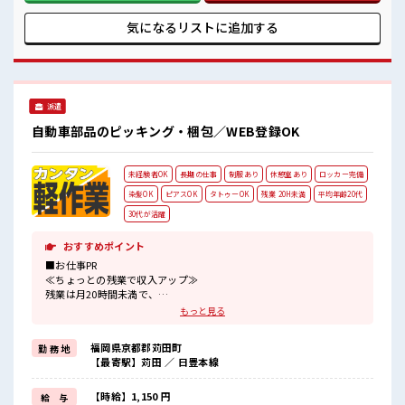
ょう！ ≪様々なお仕事をご提案≫ 一人で悩まず気軽に相談で
きる、 派遣のお仕事です！ ■職場の雰囲気 髪型にこだわりの
気になるリストに
追加する
あるアナタは必見！ 髪型自由な職場！ 20代の若い世代がたく
さん活躍中の活気ある職場！ 休憩時間にゆっくりできるスペ
ース完備！
派遣
自動車部品のピッキング・梱包／WEB登録OK
未経験者OK
長期の仕事
制服あり
休憩室あり
ロッカー完備
染髪OK
ピアスOK
タトゥーOK
残業 20H未満
平均年齢20代
30代が活躍
おすすめポイント
■お仕事PR
≪ちょっとの残業で収入アップ≫
残業は月20時間未満で、
ほどよく稼げます♪
もっと見る
≪髪色自由で自分らしく働く≫
明るすぎたり奇抜でなければ基本的に自由！
福岡県京都郡苅田町
勤 務 地
(規定有)≪機能的な制服アリ≫
【最寄駅】苅田 ／ 日豊本線
制服があるので、
毎日の服装の悩み解消♪
≪未経験の方も大カンゲイ≫
【時給】1,150 円
給 与