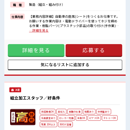
しっかり働く環境が整っています！
製造（組立・組み付け）
職 種
イチからスキルUP・ステップUP目指していきましょう！
≪様々なお仕事をご提案≫
一人で悩まず気軽に相談できる、
【業務内容詳細】自動車の座席(シート)をつくるお仕事です。
仕事内容
派遣のお仕事です！
お願いする作業内容は・電動ドライバーを使ってネジを締め
る作業・樹脂パーツ(プラスチック部品)の取り付け(手作業)・
■職場の雰囲気
シートカバーを手作業でかぶせて仕上げ・電動工具を使った
…詳細を見る
髪型・髪色自由♪
最終のネジ締め・出荷前の最終チェック(目視検査など)重量物
派手過ぎなければOKだから、
は10kg以下で、チーム作業も多く、周りと協力しながら進め
モチベーションもUP！
られます。ライン作業とセル作業があり、単調すぎず働きや
休憩室でホッと一息リフレッシュ！
詳細を見る
応募する
すい環境です。【取扱製品情報】自動車用シート ■お仕事PR
持ち物が多いあなたにもぴったり☆
≪残業多めでがっつり稼ぐ≫ 高収入を希望される方にオスス
ロッカー付き職場♪
メ。 残業は月20時間以上あります♪ ≪髪色自由で自分らしく
働く≫ 明るすぎたり奇抜でなければ基本的に自由！ (規定
気になるリストに
追加する
有)≪機能的な制服アリ≫ 制服があるので、 毎日の服装の悩
み解消♪ ≪未経験OKの仕事≫ 新しいことにチャレンジする
のは不安だけど、 しっかり働く環境が整っています！ イチか
らスキルUP・ステップUP目指していきましょう！ ≪様々な
お仕事をご提案≫ 一人で悩まず気軽に相談できる、 派遣のお
派遣
仕事です！ ■職場の雰囲気 髪型・髪色自由♪ 派手過ぎなけれ
ばOKだから、 モチベーションもUP！ 休憩室でホッと一息リ
組立加工スタッフ／好条件
フレッシュ！ 持ち物が多いあなたにもぴったり☆ ロッカー付
き職場♪
未経験者OK
高収入
長期の仕事
制服あり
休憩室あり
社員食堂あり
ロッカー完備
染髪OK
ピアスOK
タトゥーOK
残業 20H以上
30代が活躍