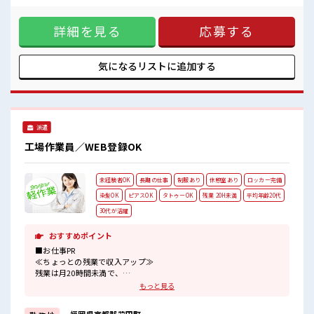
休憩室でホッと一息リフレッシュ！
職場≫ 明るすぎたり奇抜でなければ基本的に自由！ (規定有)
制服があると毎日の服選びに悩まずOK♪ ≪未経験OKの仕事
詳細を見る
応募する
≫ 新しいことにチャレンジするのは不安だけど、 しっかり働
く環境が整っています！ イチからスキルUP・ステップUP目
指していきましょう！ ≪自分に向いている仕事が探せる≫ 困
った事などがあれば、 担当がしっかりサポートします！ ■職
気になるリストに
追加する
場の雰囲気 少人数の職場だから一緒に働く仲間との距離もグ
ッと近い！ 髪型にこだわりのあるアナタは必見！ 髪型自由な
職場！ 休憩室でホッと一息リフレッシュ！
派遣
工場作業員／WEB登録OK
未経験者OK
長期の仕事
制服あり
休憩室あり
ロッカー完備
染髪OK
ピアスOK
タトゥーOK
残業 20H未満
平均年齢20代
30代が活躍
おすすめポイント
■お仕事PR
≪ちょっとの残業で収入アップ≫
残業は月20時間未満で、
ほどよく稼げます♪
もっと見る
≪髪色自由で自分らしく働く≫
明るすぎたり奇抜でなければ基本的に自由！