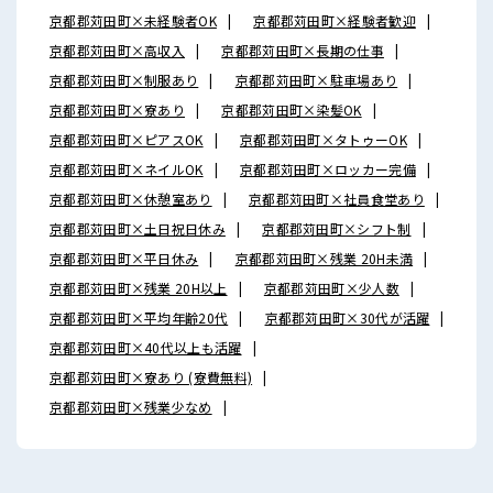
京都郡苅田町×未経験者OK
京都郡苅田町×経験者歓迎
京都郡苅田町×高収入
京都郡苅田町×長期の仕事
京都郡苅田町×制服あり
京都郡苅田町×駐車場あり
京都郡苅田町×寮あり
京都郡苅田町×染髪OK
京都郡苅田町×ピアスOK
京都郡苅田町×タトゥーOK
京都郡苅田町×ネイルOK
京都郡苅田町×ロッカー完備
京都郡苅田町×休憩室あり
京都郡苅田町×社員食堂あり
京都郡苅田町×土日祝日休み
京都郡苅田町×シフト制
京都郡苅田町×平日休み
京都郡苅田町×残業 20H未満
京都郡苅田町×残業 20H以上
京都郡苅田町×少人数
京都郡苅田町×平均年齢20代
京都郡苅田町×30代が活躍
京都郡苅田町×40代以上も活躍
京都郡苅田町×寮あり (寮費無料)
京都郡苅田町×残業少なめ