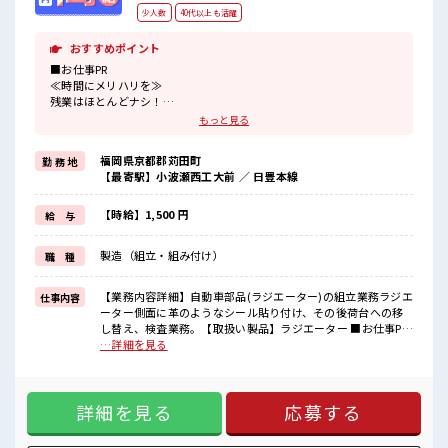
少人数
40代以上も活躍
おすすめポイント
■お仕事PR
≪時間にメリハリを≫
残業はほとんどナシ！
場合によってはお願いすることもあります♪
もっと見る
≪ヘアカラーOKで自由な雰囲気の職場≫
明るすぎたり奇抜でなければ基本的に自由！
福岡県京都郡苅田町
勤 務 地
(規定有)制服があると毎日の服選びに悩まずOK♪
【最寄駅】小波瀬西工大前 ／ 日豊本線
≪未経験でも活躍できる≫
新しいことにチャレンジするのは不安だけど、
しっかり働く環境が整っています！
【時給】1,500 円
給 与
イチからスキルUP・ステップUP目指していきましょう！
≪自分に向いている仕事が探せる≫
製造（組立・組み付け）
職 種
困った事などがあれば、
担当がしっかりサポートします！
【業務内容詳細】自動車部品(ラジエーター)の組立業務ラジエ
仕事内容
■職場の雰囲気
ーター側面に革のようなシール貼り付け、その後荷台への移
少人数でアットホームな雰囲気の職場！
し替え、検査業務。【取扱い製品】ラジエーター ■お仕事PR
髪型にこだわりのあるアナタは必見！
≪時間にメリハリを≫ 残業はほとんどナシ！ 場合によっては
…詳細を見る
髪型自由な職場！
お願いすることもあります♪ ≪ヘアカラーOKで自由な雰囲気
休憩室でホッと一息リフレッシュ！
の職場≫ 明るすぎたり奇抜でなければ基本的に自由！ (規定
高収入もバッチリ目指せますよ！
有)制服があると毎日の服選びに悩まずOK♪ ≪未経験でも活
詳細を見る
応募する
躍できる≫ 新しいことにチャレンジするのは不安だけど、 し
っかり働く環境が整っています！ イチからスキルUP・ステッ
プUP目指していきましょう！ ≪自分に向いている仕事が探せ