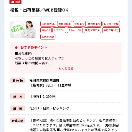
派遣
梱包・出荷業務／WEB登録OK
未経験者OK
長期の仕事
制服あり
休憩室あり
ロッカー完備
染髪OK
ピアスOK
タトゥーOK
残業 20H未満
平均年齢20代
30代が活躍
おすすめポイント
■お仕事PR
≪ちょっとの残業で収入アップ≫
残業は月20時間未満で、
ほどよく稼げます♪
もっと見る
≪髪色自由で自分らしく働く≫
明るすぎたり奇抜でなければ基本的に自由！
福岡県京都郡苅田町
勤 務 地
(規定有)≪機能的な制服アリ≫
【最寄駅】苅田 ／ 日豊本線
制服があるので、
毎日の服装の悩み解消♪
≪未経験の方も大カンゲイ≫
【時給】1,150 円
給 与
新しいことにチャレンジするのは不安だけど、
しっかり働く環境が整っています！
仕分け・梱包・ピッキング
職 種
イチからスキルUP・ステップUP目指していきましょう！
≪様々なお仕事をご提案≫
一人で悩まず気軽に相談できる、
【業務相談】様々な自動車部品のピッキング、梱包業務を行
仕事内容
派遣のお仕事です！
っていただきます。最大重量物は10kg程度です。【取扱製品
情報】自動車部品 ■お仕事PR ≪ちょっとの残業で収入アップ