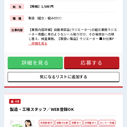
新しいことにチャレンジするのは不安だけど、
しっかり働く環境が整っています！
【時給】1,500 円
給 与
イチからスキルUP・ステップUP目指していきましょう！
≪自分に向いている仕事が探せる≫
製造（組立・組み付け）
職 種
困った事などがあれば、
担当がしっかりサポートします！
【業務内容詳細】自動車部品(ラジエーター)の組立業務ラジエ
仕事内容
■職場の雰囲気
ーター側面に革のようなシール貼り付け、その後荷台への移
少人数の職場だから一緒に働く仲間との距離もグッと近い！
し替え、検査業務。【取扱い製品】ラジエーター ■お仕事PR
髪型にこだわりのあるアナタは必見！
≪残業で稼げる≫ 高収入を希望される方にオススメ。 残業は
…詳細を見る
髪型自由な職場！
月20時間以上あります♪ ≪ヘアカラーOKで自由な雰囲気の
休憩室でホッと一息リフレッシュ！
職場≫ 明るすぎたり奇抜でなければ基本的に自由！ (規定有)
制服があると毎日の服選びに悩まずOK♪ ≪未経験OKの仕事
詳細を見る
応募する
≫ 新しいことにチャレンジするのは不安だけど、 しっかり働
く環境が整っています！ イチからスキルUP・ステップUP目
指していきましょう！ ≪自分に向いている仕事が探せる≫ 困
った事などがあれば、 担当がしっかりサポートします！ ■職
気になるリストに
追加する
場の雰囲気 少人数の職場だから一緒に働く仲間との距離もグ
ッと近い！ 髪型にこだわりのあるアナタは必見！ 髪型自由な
職場！ 休憩室でホッと一息リフレッシュ！
派遣
製造・工場スタッフ／WEB登録OK
未経験者OK
長期の仕事
制服あり
休憩室あり
ロッカー完備