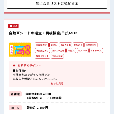
る≫ 困った事などがあれば、 担当がしっかりサポートしま
気になるリストに
追加する
す！ ■職場の雰囲気 少人数でアットホームな雰囲気の職場！
髪型にこだわりのあるアナタは必見！ 髪型自由な職場！ 休憩
室でホッと一息リフレッシュ！ 高収入もバッチリ目指せます
よ！
派遣
自動車シートの組立・目視検査/日払いOK
未経験者OK
高収入
長期の仕事
制服あり
休憩室あり
社員食堂あり
ロッカー完備
染髪OK
ピアスOK
タトゥーOK
残業 20H以上
30代が活躍
おすすめポイント
■お仕事PR
≪残業多めでがっつり稼ぐ≫
高収入を希望される方にオススメ。
残業は月20時間以上あります♪
もっと見る
≪髪色自由で自分らしく働く≫
明るすぎたり奇抜でなければ基本的に自由！
福岡県京都郡苅田町
勤 務 地
(規定有)≪機能的な制服アリ≫
【最寄駅】苅田 ／ 日豊本線
制服があるので、
毎日の服装の悩み解消♪
≪未経験OKの仕事≫
【時給】1,850 円
給 与
新しいことにチャレンジするのは不安だけど、