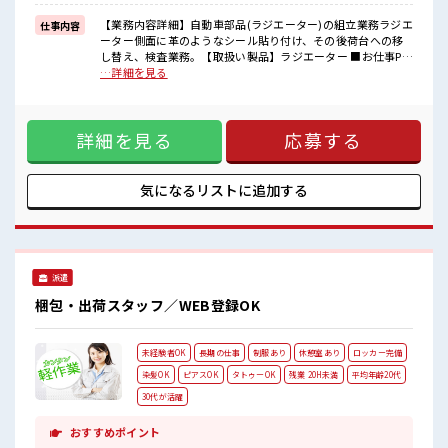
担当がしっかりサポートします！
【業務内容詳細】自動車部品(ラジエーター)の組立業務ラジエ
仕事内容
■職場の雰囲気
ーター側面に革のようなシール貼り付け、その後荷台への移
少人数の職場だから一緒に働く仲間との距離もグッと近い！
し替え、検査業務。【取扱い製品】ラジエーター ■お仕事PR
髪型にこだわりのあるアナタは必見！
≪残業で稼げる≫ 高収入を希望される方にオススメ。 残業は
…詳細を見る
髪型自由な職場！
月20時間以上あります♪ ≪ヘアカラーOKで自由な雰囲気の
休憩室でホッと一息リフレッシュ！
職場≫ 明るすぎたり奇抜でなければ基本的に自由！ (規定有)
制服があると毎日の服選びに悩まずOK♪ ≪未経験OKの仕事
詳細を見る
応募する
≫ 新しいことにチャレンジするのは不安だけど、 しっかり働
く環境が整っています！ イチからスキルUP・ステップUP目
指していきましょう！ ≪自分に向いている仕事が探せる≫ 困
った事などがあれば、 担当がしっかりサポートします！ ■職
気になるリストに
追加する
場の雰囲気 少人数の職場だから一緒に働く仲間との距離もグ
ッと近い！ 髪型にこだわりのあるアナタは必見！ 髪型自由な
職場！ 休憩室でホッと一息リフレッシュ！
派遣
梱包・出荷スタッフ／WEB登録OK
未経験者OK
長期の仕事
制服あり
休憩室あり
ロッカー完備
染髪OK
ピアスOK
タトゥーOK
残業 20H未満
平均年齢20代
30代が活躍
おすすめポイント