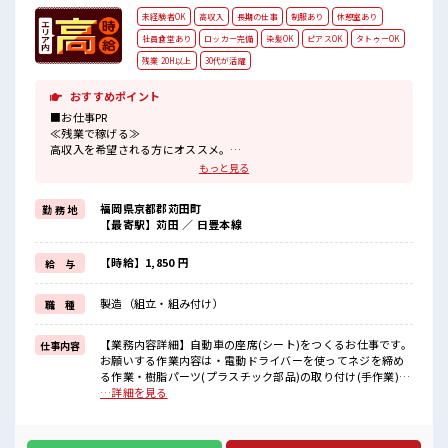
未経験者OK
高収入
長期の仕事
制服あり
休憩室あり
社員食堂あり
ロッカー完備
染髪OK
ピアスOK
タトゥーOK
残業 20H以上
30代が活躍
おすすめポイント
■お仕事PR
≪残業で稼げる≫
高収入を希望される方にオススメ。
残業は月20時間以上あります♪
もっと見る
≪ヘアカラーOKで自由な雰囲気の職場≫
明るすぎたり奇抜でなければ基本的に自由！
福岡県京都郡苅田町
勤 務 地
(規定有)制服があると毎日の服選びに悩まずOK♪
【最寄駅】苅田 ／ 日豊本線
≪未経験でも活躍できる≫
新しいことにチャレンジするのは不安だけど、
しっかり働く環境が整っています！
【時給】1,850 円
給 与
イチからスキルUP・ステップUP目指していきましょう！
≪自分に向いている仕事が探せる≫
製造（組立・組み付け）
職 種
困った事などがあれば、
担当がしっかりサポートします！
【業務内容詳細】自動車の座席(シート)をつくるお仕事です。
仕事内容
■職場の雰囲気
お願いする作業内容は・電動ドライバーを使ってネジを締め
明るすぎたり奇抜過ぎなければヘアカラーOK！
る作業・樹脂パーツ(プラスチック部品)の取り付け(手作業)・
休憩室で楽しくおしゃべり！
シートカバーを手作業でかぶせて仕上げ・電動工具を使った
…詳細を見る
ストレス解消☆
最終のネジ締め・出荷前の最終チェック(目視検査など)重量物
持ち物が多いあなたにもぴったり☆
は10kg以下で、チーム作業も多く、周りと協力しながら進め
ロッカー付き職場♪
られます。ライン作業とセル作業があり、単調すぎず働きや