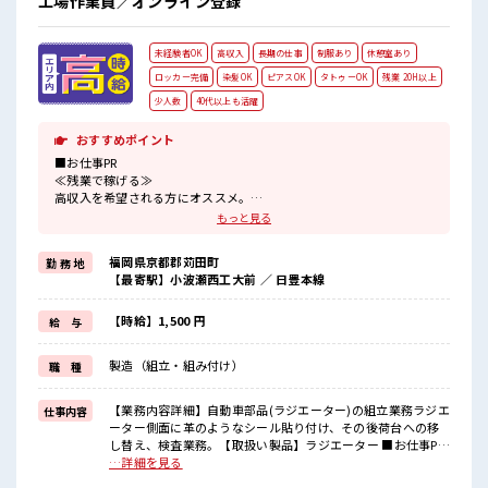
工場作業員／オンライン登録
多いあなたにもぴったり☆ ロッカー付き職場♪
未経験者OK
高収入
長期の仕事
制服あり
休憩室あり
ロッカー完備
染髪OK
ピアスOK
タトゥーOK
残業 20H以上
少人数
40代以上も活躍
おすすめポイント
■お仕事PR
≪残業で稼げる≫
高収入を希望される方にオススメ。
残業は月20時間以上あります♪
もっと見る
≪ヘアカラーOKで自由な雰囲気の職場≫
明るすぎたり奇抜でなければ基本的に自由！
福岡県京都郡苅田町
勤 務 地
(規定有)制服があると毎日の服選びに悩まずOK♪
【最寄駅】小波瀬西工大前 ／ 日豊本線
≪未経験OKの仕事≫
新しいことにチャレンジするのは不安だけど、
しっかり働く環境が整っています！
【時給】1,500 円
給 与
イチからスキルUP・ステップUP目指していきましょう！
≪自分に向いている仕事が探せる≫
製造（組立・組み付け）
職 種
困った事などがあれば、
担当がしっかりサポートします！
【業務内容詳細】自動車部品(ラジエーター)の組立業務ラジエ
仕事内容
■職場の雰囲気
ーター側面に革のようなシール貼り付け、その後荷台への移
少人数の職場だから一緒に働く仲間との距離もグッと近い！
し替え、検査業務。【取扱い製品】ラジエーター ■お仕事PR
髪型にこだわりのあるアナタは必見！
≪残業で稼げる≫ 高収入を希望される方にオススメ。 残業は
…詳細を見る
髪型自由な職場！
月20時間以上あります♪ ≪ヘアカラーOKで自由な雰囲気の