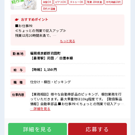
染髪OK
ピアスOK
タトゥーOK
残業 20H未満
平均年齢20代
30代が活躍
おすすめポイント
■お仕事PR
≪ちょっとの残業で収入アップ≫
残業は月20時間未満で、
ほどよく稼げます♪
もっと見る
≪髪色自由で自分らしく働く≫
明るすぎたり奇抜でなければ基本的に自由！
福岡県京都郡苅田町
勤 務 地
(規定有)≪機能的な制服アリ≫
【最寄駅】苅田 ／ 日豊本線
制服があるので、
毎日の服装の悩み解消♪
≪未経験の方も大カンゲイ≫
【時給】1,150 円
給 与
新しいことにチャレンジするのは不安だけど、
しっかり働く環境が整っています！
仕分け・梱包・ピッキング
職 種
イチからスキルUP・ステップUP目指していきましょう！
≪様々なお仕事をご提案≫
一人で悩まず気軽に相談できる、
【業務相談】様々な自動車部品のピッキング、梱包業務を行
仕事内容
派遣のお仕事です！
っていただきます。最大重量物は10kg程度です。【取扱製品
情報】自動車部品 ■お仕事PR ≪ちょっとの残業で収入アップ
■職場の雰囲気
≫ 残業は月20時間未満で、 ほどよく稼げます♪ ≪髪色自由で
…詳細を見る
髪型にこだわりのあるアナタは必見！
自分らしく働く≫ 明るすぎたり奇抜でなければ基本的に自
髪型自由な職場！
由！ (規定有)≪機能的な制服アリ≫ 制服があるので、 毎日の
20代の若い世代がたくさん活躍中の活気ある職場！
服装の悩み解消♪ ≪未経験の方も大カンゲイ≫ 新しいことに
休憩時間にゆっくりできるスペース完備！
詳細を見る
応募する
チャレンジするのは不安だけど、 しっかり働く環境が整って
います！ イチからスキルUP・ステップUP目指していきまし