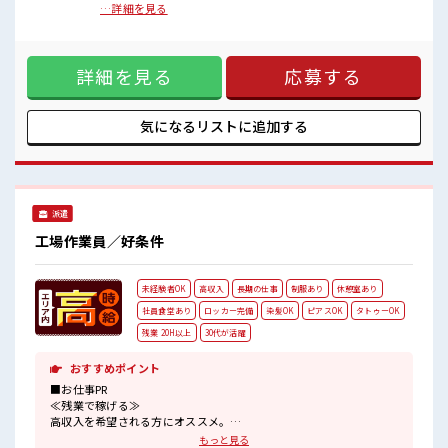
■職場の雰囲気
≫ 残業は月20時間未満で、 ほどよく稼げます♪ ≪髪色自由で
…詳細を見る
髪型にこだわりのあるアナタは必見！
自分らしく働く≫ 明るすぎたり奇抜でなければ基本的に自
髪型自由な職場！
由！ (規定有)≪機能的な制服アリ≫ 制服があるので、 毎日の
20代の若い世代がたくさん活躍中の活気ある職場！
服装の悩み解消♪ ≪未経験の方も大カンゲイ≫ 新しいことに
休憩時間にゆっくりできるスペース完備！
詳細を見る
応募する
チャレンジするのは不安だけど、 しっかり働く環境が整って
います！ イチからスキルUP・ステップUP目指していきまし
ょう！ ≪様々なお仕事をご提案≫ 一人で悩まず気軽に相談で
きる、 派遣のお仕事です！ ■職場の雰囲気 髪型にこだわりの
気になるリストに
追加する
あるアナタは必見！ 髪型自由な職場！ 20代の若い世代がたく
さん活躍中の活気ある職場！ 休憩時間にゆっくりできるスペ
ース完備！
派遣
工場作業員／好条件
未経験者OK
高収入
長期の仕事
制服あり
休憩室あり
社員食堂あり
ロッカー完備
染髪OK
ピアスOK
タトゥーOK
残業 20H以上
30代が活躍
おすすめポイント
■お仕事PR
≪残業で稼げる≫
高収入を希望される方にオススメ。
残業は月20時間以上あります♪
もっと見る