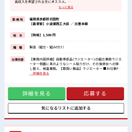
高収入を希望される方にオススメ。
残業は月20時間以上あります♪
もっと見る
≪ヘアカラーOKで自由な雰囲気の職場≫
明るすぎたり奇抜でなければ基本的に自由！
福岡県京都郡苅田町
勤 務 地
(規定有)制服があると毎日の服選びに悩まずOK♪
【最寄駅】小波瀬西工大前 ／ 日豊本線
≪未経験OKの仕事≫
新しいことにチャレンジするのは不安だけど、
しっかり働く環境が整っています！
【時給】1,500 円
給 与
イチからスキルUP・ステップUP目指していきましょう！
≪自分に向いている仕事が探せる≫
製造（組立・組み付け）
職 種
困った事などがあれば、
担当がしっかりサポートします！
【業務内容詳細】自動車部品(ラジエーター)の組立業務ラジエ
仕事内容
■職場の雰囲気
ーター側面に革のようなシール貼り付け、その後荷台への移
少人数の職場だから一緒に働く仲間との距離もグッと近い！
し替え、検査業務。【取扱い製品】ラジエーター ■お仕事PR
髪型にこだわりのあるアナタは必見！
≪残業で稼げる≫ 高収入を希望される方にオススメ。 残業は
…詳細を見る
髪型自由な職場！
月20時間以上あります♪ ≪ヘアカラーOKで自由な雰囲気の
休憩室でホッと一息リフレッシュ！
職場≫ 明るすぎたり奇抜でなければ基本的に自由！ (規定有)
制服があると毎日の服選びに悩まずOK♪ ≪未経験OKの仕事
詳細を見る
応募する
≫ 新しいことにチャレンジするのは不安だけど、 しっかり働
く環境が整っています！ イチからスキルUP・ステップUP目
指していきましょう！ ≪自分に向いている仕事が探せる≫ 困
った事などがあれば、 担当がしっかりサポートします！ ■職
気になるリストに
追加する
場の雰囲気 少人数の職場だから一緒に働く仲間との距離もグ
ッと近い！ 髪型にこだわりのあるアナタは必見！ 髪型自由な
職場！ 休憩室でホッと一息リフレッシュ！