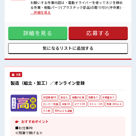
■職場の雰囲気
お願いする作業内容は・電動ドライバーを使ってネジを締め
明るすぎたり奇抜過ぎなければヘアカラーOK！
る作業・樹脂パーツ(プラスチック部品)の取り付け(手作業)・
休憩室で楽しくおしゃべり！
シートカバーを手作業でかぶせて仕上げ・電動工具を使った
…詳細を見る
ストレス解消☆
最終のネジ締め・出荷前の最終チェック(目視検査など)重量物
持ち物が多いあなたにもぴったり☆
は10kg以下で、チーム作業も多く、周りと協力しながら進め
ロッカー付き職場♪
られます。ライン作業とセル作業があり、単調すぎず働きや
詳細を見る
応募する
すい環境です。【取扱製品情報】自動車用シート ■お仕事PR
≪残業で稼げる≫ 高収入を希望される方にオススメ。 残業は
月20時間以上あります♪ ≪ヘアカラーOKで自由な雰囲気の
職場≫ 明るすぎたり奇抜でなければ基本的に自由！ (規定有)
気になるリストに
追加する
制服があると毎日の服選びに悩まずOK♪ ≪未経験でも活躍で
きる≫ 新しいことにチャレンジするのは不安だけど、 しっか
り働く環境が整っています！ イチからスキルUP・ステップ
UP目指していきましょう！ ≪自分に向いている仕事が探せる
≫ 困った事などがあれば、 担当がしっかりサポートします！
派遣
■職場の雰囲気 明るすぎたり奇抜過ぎなければヘアカラー
OK！ 休憩室で楽しくおしゃべり！ ストレス解消☆ 持ち物が
製造（組立・加工）／オンライン登録
多いあなたにもぴったり☆ ロッカー付き職場♪
未経験者OK
高収入
長期の仕事
制服あり
休憩室あり
ロッカー完備
染髪OK
ピアスOK
タトゥーOK
残業 20H以上
少人数
40代以上も活躍
おすすめポイント
■お仕事PR
≪残業で稼げる≫