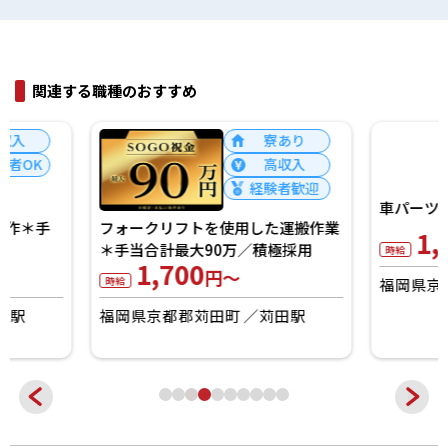
関連する職種のおすすめ
寮あり
高収入
経験者歓迎
フォークリフトを使用した運搬作業
車パーツのでこぼこ
＊手当合計最大90万／積極採用
1,700
1,700
円～
円～
時給
時給
福岡県京都郡苅田町
苅田駅
福岡県京都郡苅田町