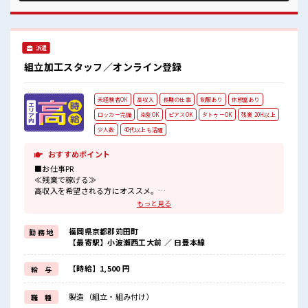
きる≫ 新しいことにチャレンジするのは不安だけど、 しっか
り働く環境が整っています！ イチからスキルUP・ステップ
UP目指していきましょう！ ≪自分に向いている仕事が探せる
≫ 困った事などがあれば、 担当がしっかりサポートします！
派遣
■職場の雰囲気 明るすぎたり奇抜過ぎなければヘアカラー
OK！ 休憩室で楽しくおしゃべり！ ストレス解消☆ 持ち物が
組立加工スタッフ／オンライン登録
多いあなたにもぴったり☆ ロッカー付き職場♪
未経験者OK
高収入
長期の仕事
制服あり
休憩室あり
ロッカー完備
染髪OK
ピアスOK
タトゥーOK
残業 20H以上
少人数
40代以上も活躍
おすすめポイント
■お仕事PR
≪残業で稼げる≫
高収入を希望される方にオススメ。
残業は月20時間以上あります♪
もっと見る
≪ヘアカラーOKで自由な雰囲気の職場≫
明るすぎたり奇抜でなければ基本的に自由！
福岡県京都郡苅田町
勤 務 地
(規定有)制服があると毎日の服選びに悩まずOK♪
【最寄駅】小波瀬西工大前 ／ 日豊本線
≪未経験OKの仕事≫
新しいことにチャレンジするのは不安だけど、
しっかり働く環境が整っています！
【時給】1,500 円
給 与
イチからスキルUP・ステップUP目指していきましょう！
≪自分に向いている仕事が探せる≫
製造（組立・組み付け）
職 種
困った事などがあれば、