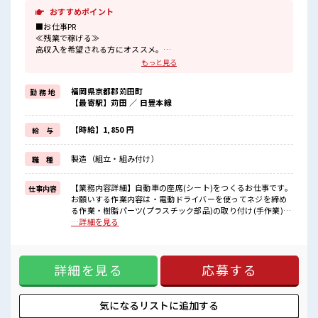
おすすめポイント
■お仕事PR
≪残業で稼げる≫
高収入を希望される方にオススメ。
残業は月20時間以上あります♪
もっと見る
≪ヘアカラーOKで自由な雰囲気の職場≫
明るすぎたり奇抜でなければ基本的に自由！
福岡県京都郡苅田町
勤 務 地
(規定有)制服があると毎日の服選びに悩まずOK♪
【最寄駅】苅田 ／ 日豊本線
≪未経験でも活躍できる≫
新しいことにチャレンジするのは不安だけど、
しっかり働く環境が整っています！
【時給】1,850 円
給 与
イチからスキルUP・ステップUP目指していきましょう！
≪自分に向いている仕事が探せる≫
製造（組立・組み付け）
職 種
困った事などがあれば、
担当がしっかりサポートします！
【業務内容詳細】自動車の座席(シート)をつくるお仕事です。
仕事内容
■職場の雰囲気
お願いする作業内容は・電動ドライバーを使ってネジを締め
明るすぎたり奇抜過ぎなければヘアカラーOK！
る作業・樹脂パーツ(プラスチック部品)の取り付け(手作業)・
休憩室で楽しくおしゃべり！
シートカバーを手作業でかぶせて仕上げ・電動工具を使った
…詳細を見る
ストレス解消☆
最終のネジ締め・出荷前の最終チェック(目視検査など)重量物
持ち物が多いあなたにもぴったり☆
は10kg以下で、チーム作業も多く、周りと協力しながら進め
ロッカー付き職場♪
られます。ライン作業とセル作業があり、単調すぎず働きや
詳細を見る
応募する
すい環境です。【取扱製品情報】自動車用シート ■お仕事PR
≪残業で稼げる≫ 高収入を希望される方にオススメ。 残業は
月20時間以上あります♪ ≪ヘアカラーOKで自由な雰囲気の
職場≫ 明るすぎたり奇抜でなければ基本的に自由！ (規定有)
気になるリストに
追加する
制服があると毎日の服選びに悩まずOK♪ ≪未経験でも活躍で