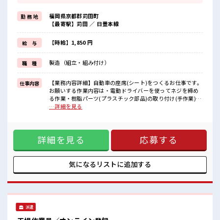
≪ヘアカラーOKで自由な雰囲気の職場≫
明るすぎたり奇抜でなければ基本的に自由！
福岡県京都郡苅田町
勤 務 地
(規定有)制服があると毎日の服選びに悩まずOK♪
【最寄駅】苅田 ／ 日豊本線
≪未経験でも活躍できる≫
新しいことにチャレンジするのは不安だけど、
しっかり働く環境が整っています！
【時給】1,850 円
給 与
イチからスキルUP・ステップUP目指していきましょう！
≪自分に向いている仕事が探せる≫
製造（組立・組み付け）
職 種
困った事などがあれば、
担当がしっかりサポートします！
【業務内容詳細】自動車の座席(シート)をつくるお仕事です。
仕事内容
■職場の雰囲気
お願いする作業内容は・電動ドライバーを使ってネジを締め
明るすぎたり奇抜過ぎなければヘアカラーOK！
る作業・樹脂パーツ(プラスチック部品)の取り付け(手作業)・
休憩室で楽しくおしゃべり！
シートカバーを手作業でかぶせて仕上げ・電動工具を使った
…詳細を見る
ストレス解消☆
最終のネジ締め・出荷前の最終チェック(目視検査など)重量物
持ち物が多いあなたにもぴったり☆
は10kg以下で、チーム作業も多く、周りと協力しながら進め
ロッカー付き職場♪
られます。ライン作業とセル作業があり、単調すぎず働きや
詳細を見る
応募する
すい環境です。【取扱製品情報】自動車用シート ■お仕事PR
≪残業で稼げる≫ 高収入を希望される方にオススメ。 残業は
月20時間以上あります♪ ≪ヘアカラーOKで自由な雰囲気の
職場≫ 明るすぎたり奇抜でなければ基本的に自由！ (規定有)
気になるリストに
追加する
制服があると毎日の服選びに悩まずOK♪ ≪未経験でも活躍で
きる≫ 新しいことにチャレンジするのは不安だけど、 しっか
り働く環境が整っています！ イチからスキルUP・ステップ
UP目指していきましょう！ ≪自分に向いている仕事が探せる
≫ 困った事などがあれば、 担当がしっかりサポートします！
派遣
■職場の雰囲気 明るすぎたり奇抜過ぎなければヘアカラー
OK！ 休憩室で楽しくおしゃべり！ ストレス解消☆ 持ち物が