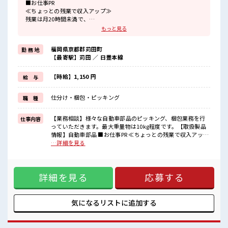
■お仕事PR
≪ちょっとの残業で収入アップ≫
残業は月20時間未満で、
ほどよく稼げます♪
もっと見る
≪髪色自由で自分らしく働く≫
明るすぎたり奇抜でなければ基本的に自由！
福岡県京都郡苅田町
勤 務 地
(規定有)≪機能的な制服アリ≫
【最寄駅】苅田 ／ 日豊本線
制服があるので、
毎日の服装の悩み解消♪
≪未経験の方も大カンゲイ≫
【時給】1,150 円
給 与
新しいことにチャレンジするのは不安だけど、
しっかり働く環境が整っています！
仕分け・梱包・ピッキング
職 種
イチからスキルUP・ステップUP目指していきましょう！
≪様々なお仕事をご提案≫
一人で悩まず気軽に相談できる、
【業務相談】様々な自動車部品のピッキング、梱包業務を行
仕事内容
派遣のお仕事です！
っていただきます。最大重量物は10kg程度です。【取扱製品
情報】自動車部品 ■お仕事PR ≪ちょっとの残業で収入アップ
■職場の雰囲気
≫ 残業は月20時間未満で、 ほどよく稼げます♪ ≪髪色自由で
…詳細を見る
髪型にこだわりのあるアナタは必見！
自分らしく働く≫ 明るすぎたり奇抜でなければ基本的に自
髪型自由な職場！
由！ (規定有)≪機能的な制服アリ≫ 制服があるので、 毎日の
20代の若い世代がたくさん活躍中の活気ある職場！
服装の悩み解消♪ ≪未経験の方も大カンゲイ≫ 新しいことに
休憩時間にゆっくりできるスペース完備！
詳細を見る
応募する
チャレンジするのは不安だけど、 しっかり働く環境が整って
います！ イチからスキルUP・ステップUP目指していきまし
ょう！ ≪様々なお仕事をご提案≫ 一人で悩まず気軽に相談で
きる、 派遣のお仕事です！ ■職場の雰囲気 髪型にこだわりの
気になるリストに
追加する
あるアナタは必見！ 髪型自由な職場！ 20代の若い世代がたく
さん活躍中の活気ある職場！ 休憩時間にゆっくりできるスペ
ース完備！