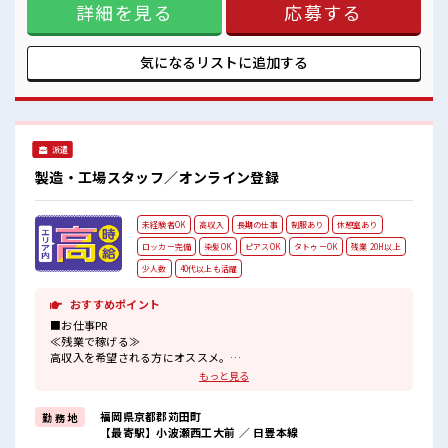
詳細を見る
応募する
すい環境です。【取扱製品情報】自動車用シート ■お仕事PR
≪残業で稼げる≫ 高収入を希望される方にオススメ。 残業は
月20時間以上あります♪ ≪ヘアカラーOKで自由な雰囲気の
職場≫ 明るすぎたり奇抜でなければ基本的に自由！ (規定有)
気になるリストに
追加する
制服があると毎日の服選びに悩まずOK♪ ≪未経験でも活躍で
きる≫ 新しいことにチャレンジするのは不安だけど、 しっか
り働く環境が整っています！ イチからスキルUP・ステップ
UP目指していきましょう！ ≪自分に向いている仕事が探せる
≫ 困った事などがあれば、 担当がしっかりサポートします！
派遣
■職場の雰囲気 明るすぎたり奇抜過ぎなければヘアカラー
OK！ 休憩室で楽しくおしゃべり！ ストレス解消☆ 持ち物が
製造・工場スタッフ／オンライン登録
多いあなたにもぴったり☆ ロッカー付き職場♪
未経験者OK
高収入
長期の仕事
制服あり
休憩室あり
ロッカー完備
染髪OK
ピアスOK
タトゥーOK
残業 20H以上
少人数
40代以上も活躍
おすすめポイント
■お仕事PR
≪残業で稼げる≫
高収入を希望される方にオススメ。
残業は月20時間以上あります♪
もっと見る
≪ヘアカラーOKで自由な雰囲気の職場≫
明るすぎたり奇抜でなければ基本的に自由！
福岡県京都郡苅田町
勤 務 地
(規定有)制服があると毎日の服選びに悩まずOK♪
【最寄駅】小波瀬西工大前 ／ 日豊本線
≪未経験OKの仕事≫