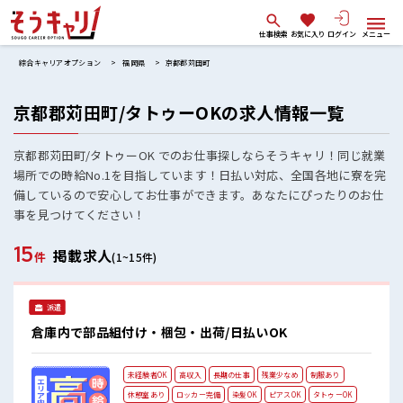
仕事検索
お気に入り
ログイン
メニュー
綜合キャリアオプション
福岡県
京都郡苅田町
京都郡苅田町/タトゥーOKの求人情報一覧
京都郡苅田町/タトゥーOK でのお仕事探しならそうキャリ！同じ就業
場所での時給No.1を目指しています！日払い対応、全国各地に寮を完
備しているので安心してお仕事ができます。あなたにぴったりのお仕
事を見つけてください！
15
掲載求人
件
(1~15件)
派遣
倉庫内で部品組付け・梱包・出荷/日払いOK
未経験者OK
高収入
長期の仕事
残業少なめ
制服あり
休憩室あり
ロッカー完備
染髪OK
ピアスOK
タトゥーOK