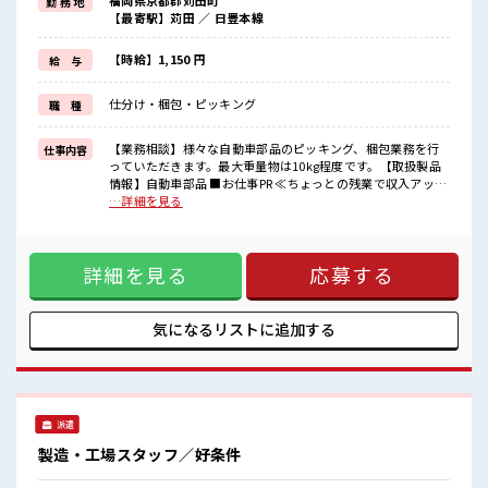
福岡県京都郡苅田町
勤 務 地
(規定有)≪機能的な制服アリ≫
【最寄駅】苅田 ／ 日豊本線
制服があるので、
毎日の服装の悩み解消♪
≪未経験の方も大カンゲイ≫
【時給】1,150 円
給 与
新しいことにチャレンジするのは不安だけど、
しっかり働く環境が整っています！
仕分け・梱包・ピッキング
職 種
イチからスキルUP・ステップUP目指していきましょう！
≪様々なお仕事をご提案≫
一人で悩まず気軽に相談できる、
【業務相談】様々な自動車部品のピッキング、梱包業務を行
仕事内容
派遣のお仕事です！
っていただきます。最大重量物は10kg程度です。【取扱製品
情報】自動車部品 ■お仕事PR ≪ちょっとの残業で収入アップ
■職場の雰囲気
≫ 残業は月20時間未満で、 ほどよく稼げます♪ ≪髪色自由で
…詳細を見る
髪型にこだわりのあるアナタは必見！
自分らしく働く≫ 明るすぎたり奇抜でなければ基本的に自
髪型自由な職場！
由！ (規定有)≪機能的な制服アリ≫ 制服があるので、 毎日の
20代の若い世代がたくさん活躍中の活気ある職場！
服装の悩み解消♪ ≪未経験の方も大カンゲイ≫ 新しいことに
休憩時間にゆっくりできるスペース完備！
詳細を見る
応募する
チャレンジするのは不安だけど、 しっかり働く環境が整って
います！ イチからスキルUP・ステップUP目指していきまし
ょう！ ≪様々なお仕事をご提案≫ 一人で悩まず気軽に相談で
きる、 派遣のお仕事です！ ■職場の雰囲気 髪型にこだわりの
気になるリストに
追加する
あるアナタは必見！ 髪型自由な職場！ 20代の若い世代がたく
さん活躍中の活気ある職場！ 休憩時間にゆっくりできるスペ
ース完備！
派遣
製造・工場スタッフ／好条件