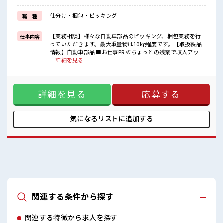
新しいことにチャレンジするのは不安だけど、
しっかり働く環境が整っています！
仕分け・梱包・ピッキング
職 種
イチからスキルUP・ステップUP目指していきましょう！
≪様々なお仕事をご提案≫
一人で悩まず気軽に相談できる、
【業務相談】様々な自動車部品のピッキング、梱包業務を行
仕事内容
派遣のお仕事です！
っていただきます。最大重量物は10kg程度です。【取扱製品
情報】自動車部品 ■お仕事PR ≪ちょっとの残業で収入アップ
■職場の雰囲気
≫ 残業は月20時間未満で、 ほどよく稼げます♪ ≪髪色自由で
…詳細を見る
髪型にこだわりのあるアナタは必見！
自分らしく働く≫ 明るすぎたり奇抜でなければ基本的に自
髪型自由な職場！
由！ (規定有)≪機能的な制服アリ≫ 制服があるので、 毎日の
20代の若い世代がたくさん活躍中の活気ある職場！
服装の悩み解消♪ ≪未経験の方も大カンゲイ≫ 新しいことに
休憩時間にゆっくりできるスペース完備！
詳細を見る
応募する
チャレンジするのは不安だけど、 しっかり働く環境が整って
います！ イチからスキルUP・ステップUP目指していきまし
ょう！ ≪様々なお仕事をご提案≫ 一人で悩まず気軽に相談で
きる、 派遣のお仕事です！ ■職場の雰囲気 髪型にこだわりの
気になるリストに
追加する
あるアナタは必見！ 髪型自由な職場！ 20代の若い世代がたく
さん活躍中の活気ある職場！ 休憩時間にゆっくりできるスペ
ース完備！
関連する条件から探す
関連する特徴から求人を探す