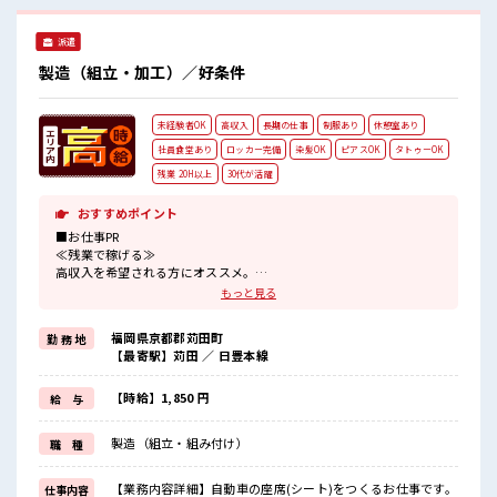
派遣
製造（組立・加工）／好条件
未経験者OK
高収入
長期の仕事
制服あり
休憩室あり
社員食堂あり
ロッカー完備
染髪OK
ピアスOK
タトゥーOK
残業 20H以上
30代が活躍
おすすめポイント
■お仕事PR
≪残業で稼げる≫
高収入を希望される方にオススメ。
残業は月20時間以上あります♪
もっと見る
≪ヘアカラーOKで自由な雰囲気の職場≫
明るすぎたり奇抜でなければ基本的に自由！
福岡県京都郡苅田町
勤 務 地
(規定有)制服があると毎日の服選びに悩まずOK♪
【最寄駅】苅田 ／ 日豊本線
≪未経験でも活躍できる≫
新しいことにチャレンジするのは不安だけど、
しっかり働く環境が整っています！
【時給】1,850 円
給 与
イチからスキルUP・ステップUP目指していきましょう！
≪自分に向いている仕事が探せる≫
製造（組立・組み付け）
職 種
困った事などがあれば、
担当がしっかりサポートします！
【業務内容詳細】自動車の座席(シート)をつくるお仕事です。
仕事内容