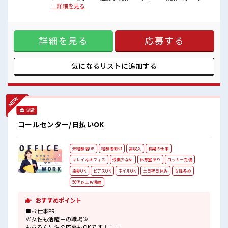
派手すぎなければ多少のヘアカラーもOKなのはウレシイPoint☆
未満で、 ほどよく稼げます♪ ≪土日祝休のお仕事≫ 家族や友
…詳細を見る
休憩室でホッと一息リフレッシュ！
人と一緒にプライベート満喫！ ≪髪色自由で自分らしく働く
ロッカーあり！
≫ 明るすぎたり奇抜でなければ基本的に自由！ (規定有)≪未
安心してお仕事に集中♪
経験OKの仕事≫ 新しいことにチャレンジするのは不安だけ
詳細を見る
応募する
ど、 しっかり働く環境が整っています！ イチからスキルUP・
ステップUP目指していきましょう！ ≪自分に向いている仕事
が探せる≫ 困った事などがあれば、 担当がしっかりサポート
します！ ■職場の雰囲気 派手すぎなければ多少のヘアカラー
気になるリストに
追加する
もOKなのはウレシイPoint☆ 休憩室でホッと一息リフレッシ
ュ！ ロッカーあり！ 安心してお仕事に集中♪
派遣
コールセンター/日払いOK
未経験者OK
経験者歓迎
高収入
長期の仕事
キレイなオフィス
残業少なめ
休憩室あり
ロッカー完備
染髪OK
ピアスOK
ネイルOK
土日祝日休み
女性多め
50代以上も活躍
おすすめポイント
■お仕事PR
≪女性も活躍中の職場≫
もちろん男性の応募もOKですよ！