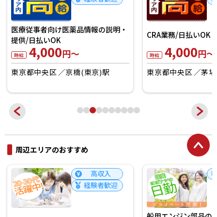
一般事務
3,950
CRA業務/日払いOK
円～
時給
4,000
円～
時給
東京都豊島区
池袋
東京都中央区
茅場町駅
周辺エリアのおすすめ
未経験者OK
船用エンジン部品の工具取付/日払
バイク用品・家庭