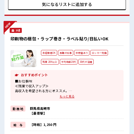
け…という方もOK！ ≪適度な残業でお給料UP≫ 残業は月20
気になるリストに
追加する
時間未満で、 ほどよく稼げます♪ ≪完全週休二日制≫ 週末は
家族や友人と一緒にプライベート満喫！ ≪モチベーションも
UP≫ 派手過ぎなければ髪型や髪色自由♪ (規定有)≪自分に合
った期間で働ける≫ 福利厚生が整った派遣のお仕事です！ ■
職場の雰囲気 髪型にこだわりのあるアナタは必見！ 髪型自由
派遣
な職場！ 残業も1日1H程度あるので給料の上乗せも期待でき
そう！ 土日祝休みなので、 ON/OFFの切替もしやすい！
印刷物の梱包・ラップ巻き・ラベル貼り/日払いOK
未経験者OK
長期の仕事
休憩室あり
ロッカー完備
残業 20H以上
平均年齢20代
30代が活躍
おすすめポイント
■お仕事PR
≪残業で収入アップ≫
高収入を希望される方にオススメ。
残業は月20時間以上あります♪
もっと見る
≪未経験の方も大カンゲイ≫
新しいことにチャレンジするのは不安だけど、
群馬県高崎市
勤 務 地
しっかり働く環境が整っています！
【最寄駅】
イチからスキルUP・ステップUP目指していきましょう！
≪収入アップを目指せる≫
高時給だらけの派遣のお仕事です！
【時給】1,250 円
給 与
■職場の雰囲気