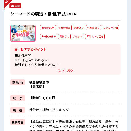
派遣
シーフードの製造・梱包/日払いOK
未経験者OK
長期の仕事
制服あり
休憩室あり
ロッカー完備
土日祝日休み
残業なし
女性多め
40代以上も活躍
おすすめポイント
■お仕事PR
≪ほぼ定時で帰れる≫
時間をしっかり確保できる、
残業基本ナシのお仕事♪
もっと見る
オンとオフをきっちり切り替えたい方にオススメ！
≪女性も仕事をしやすい職場≫
福島県福島市
勤 務 地
もちろん男性の応募も歓迎！
【最寄駅】
≪週休2日制≫
週末は家族や友人と一緒にプライベート満喫！
≪機能的な制服アリ≫
【時給】1,100 円
給 与
制服があるので、
毎日の服装の悩み解消♪
仕分け・梱包・ピッキング
職 種
≪未経験の方も大カンゲイ≫
新しいことにチャレンジするのは不安だけど、
しっかり働く環境が整っています！
【業務内容詳細】水産物関連の食料品の製造業務、梱包・ラ
仕事内容
イチからスキルUP・ステップUP目指していきましょう！
イン作業や、完成品・材料の運搬業務及びその他の付随する