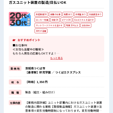
ガスユニット装置の製造/日払いOK
未経験者OK
長期の仕事
制服あり
休憩室あり
社員食堂あり
ロッカー完備
染髪OK
ピアスOK
Excelスキルを活かす
ネットワークスキルを活かす
残業 20H以上
女性多め
30代が活躍
おすすめポイント
■お仕事PR
≪女性も活躍中の職場≫
もちろん男性の応募もOKですよ！
≪残業で稼げる≫
もっと見る
高収入を希望される方にオススメ。
残業は月20時間以上あります♪
茨城県つくば市
勤 務 地
≪ヘアカラーOKで自由な雰囲気の職場≫
【最寄駅】研究学園 ／ つくばエクスプレス
明るすぎたり奇抜でなければ基本的に自由！
(規定有)≪機能的な制服アリ≫
制服があるので、
【時給】1,350 円
給 与
毎日の服装の悩み解消♪
≪未経験でも活躍できる≫
製造（組立・組み付け）
職 種
新しいことにチャレンジするのは不安だけど、
しっかり働く環境が整っています！
イチからスキルUP・ステップUP目指していきましょう！
【業務内容詳細】ユニット部署内におけるガスユニット装置
仕事内容
の製造に関わる業務【取扱製品情報】ガスユニット装置※注
■職場の雰囲気
意事項※変形労働時間制になっております。変形労働時間制