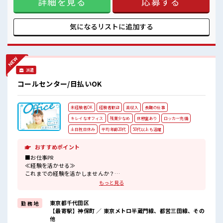
詳細を見る
応募する
と毎日の服選びに悩まずOK♪ ≪初めての仕事だけど自分にも
できそう≫ 新しいことにチャレンジするのは不安だけど、 し
っかり働く環境が整っています！ イチからスキルUP・ステッ
気になるリストに
追加する
プUP目指していきましょう！ ■職場の雰囲気 少人数ですぐに
馴染むことができそう♪ アットホームな環境☆ 派手すぎなけ
れば多少のヘアカラーもOKなのはウレシイPoint☆
派遣
コールセンター/日払いOK
未経験者OK
経験者歓迎
高収入
長期の仕事
キレイなオフィス
残業少なめ
休憩室あり
ロッカー完備
土日祝日休み
平均年齢20代
50代以上も活躍
おすすめポイント
■お仕事PR
≪経験を活かせる≫
これまでの経験を活かしませんか？
ブランクがあっても大丈夫♪
もっと見る
経験はちょっとだけ…という方もOK！
≪自分の時間も大切≫
東京都千代田区
勤 務 地
残業はほとんどナシ！
【最寄駅】神保町 ／ 東京メトロ半蔵門線、都営三田線、その
場合によってはお願いすることもあります♪
他
≪完全週休二日制≫