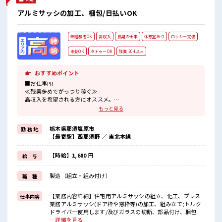
です！ もちろん男性の応募もOKですよ！ キバツ過ぎなけれ
ば髪色・髪型は自由！ あなたの個性を大事にできます♪
アルミサッシの加工、梱包/日払いOK
未経験者OK
高収入
長期の仕事
休憩室あり
ロッカー完備
染髪OK
タトゥーOK
残業 20H以上
おすすめポイント
■お仕事PR
≪残業多めでがっつり稼ぐ≫
高収入を希望される方にオススメ。
残業は月20時間以上あります♪
もっと見る
≪髪色自由で自分らしく働く≫
明るすぎたり奇抜でなければ基本的に自由！
栃木県那須塩原市
勤 務 地
(規定有)≪未経験の方も大カンゲイ≫
【最寄駅】西那須野 ／ 東北本線
新しいことにチャレンジするのは不安だけど、
しっかり働く環境が整っています！
イチからスキルUP・ステップUP目指していきましょう！
【時給】1,680 円
給 与
≪自分に合った期間で働ける≫
福利厚生が整った派遣のお仕事です！
製造（組立・組み付け）
職 種
■職場の雰囲気
明るすぎたり奇抜過ぎなければヘアカラーOK！
【業務内容詳細】住宅用アルミサッシの組立、化工、プレス
仕事内容
休憩室で楽しくランチ♪
業務アルミサッシ(ドア枠や窓枠等)の加工、組み立て;トルク
時間があれば昼寝もしちゃおう！
ドライバー使用します/及びガラスの切断、部品付け、梱包、
ロッカーあり！
その他付随する業務50～60kgの製品を2人で持つ事がありま
…詳細を見る