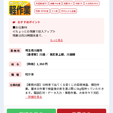
未経験者OK
長期の仕事
制服あり
染髪OK
土日祝日休み
残業 20H未満
少人数
40代以上も活躍
おすすめポイント
■お仕事PR
≪ちょっとの残業で収入アップ≫
残業は月20時間未満で、
ほどよく稼げます♪
もっと見る
≪土日祝休のお仕事≫
家族や友人と一緒にプライベート満喫！
埼玉県川越市
勤 務 地
≪ヘアカラーOKで自由な雰囲気の職場≫
【最寄駅】川越 ／ 東武東上線、川越線
明るすぎたり奇抜でなければ基本的に自由！
(規定有)制服があると毎日の服選びに悩まずOK♪
≪初めての仕事だけど自分にもできそう≫
【時給】1,350 円
給 与
新しいことにチャレンジするのは不安だけど、
しっかり働く環境が整っています！
軽作業
職 種
イチからスキルUP・ステップUP目指していきましょう！
■職場の雰囲気
【業務内容】50枚束で出てくる宝くじの目視検査、梱包作
仕事内容
少人数ですぐに馴染むことができそう♪
業。基本立作業で検査後の束を運ぶ際に5kg程持っていただき
アットホームな環境☆
ます。電話応対・データ入力・事務作業。大体半々で対応頂
派手すぎなければ多少のヘアカラーもOKなのはウレシイPoint☆
きます。【取扱製品情報】宝くじ、商品券 ■お仕事PR ≪ちょ
…詳細を見る
っとの残業で収入アップ≫ 残業は月20時間未満で、 ほどよく
稼げます♪ ≪土日祝休のお仕事≫ 家族や友人と一緒にプライ
ベート満喫！ ≪ヘアカラーOKで自由な雰囲気の職場≫ 明る
すぎたり奇抜でなければ基本的に自由！ (規定有)制服がある