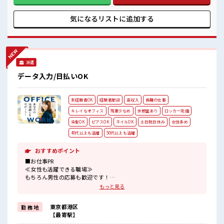
≫ 困った事などがあれば、 担当がしっかりサポートします！
■職場の雰囲気 女性が多めの職場です♪ ロッカーあり！ 安心
気になるリストに
追加する
してお仕事に集中♪ 残業はほとんどなし！ プライベートも謳
歌できる☆ 高収入もバッチリ目指せますよ！
派遣
データ入力/日払いOK
未経験者OK
経験者歓迎
高収入
長期の仕事
キレイなオフィス
残業少なめ
休憩室あり
ロッカー完備
染髪OK
ピアスOK
ネイルOK
土日祝日休み
女性多め
40代以上も活躍
50代以上も活躍
おすすめポイント
■お仕事PR
≪女性も活躍できる職場≫
もちろん男性の応募も歓迎です！
≪時間にメリハリを≫
もっと見る
残業はほとんどナシ！
場合によってはお願いすることもあります♪
東京都港区
勤 務 地
≪週休2日制≫
【最寄駅】
週末は家族や友人と一緒にプライベート満喫！