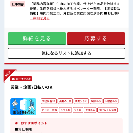
困った事などがあれば、
【業務内容詳細】生肉の加工作業、仕上げた商品を包装する
仕事内容
担当がしっかりサポートします！
作業、生肉を機械へ投入するオペレーター業務。【取扱製品
情報】焼肉用加工肉、外食系の業務用調理済み肉 ■お仕事PR
■職場の雰囲気
≪ちょっとの残業で収入アップ≫ 残業は月20時間未満で、 ほ
…詳細を見る
『少人数』だからコミュニケーションも取りやすい？
どよく稼げます♪ ≪完全週休二日制≫ 週末は家族や友人と一
仕事の合間の息抜きは休憩室で♪
緒にプライベート満喫！ ≪機能的な制服アリ≫ 制服があるの
職場にはロッカー完備！
で、 毎日の服装の悩み解消♪ ≪未経験OKの仕事≫ 新しいこ
私物の置きすぎには注意が必要ですね★
詳細を見る
応募する
とにチャレンジするのは不安だけど、 しっかり働く環境が整
程よく残業あり！
っています！ イチからスキルUP・ステップUP目指していき
ましょう！ ≪自分に向いている仕事が探せる≫ 困った事など
があれば、 担当がしっかりサポートします！ ■職場の雰囲気
気になるリストに
追加する
『少人数』だからコミュニケーションも取りやすい？ 仕事の
合間の息抜きは休憩室で♪ 職場にはロッカー完備！ 私物の置
きすぎには注意が必要ですね★ 程よく残業あり！
紹介予定派遣
営業・企画/日払いOK
未経験者OK
長期の仕事
残業少なめ
制服あり
休憩室あり
ロッカー完備
シフト制
少人数
女性多め
50代以上も活躍
おすすめポイント
■お仕事PR