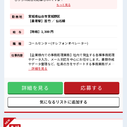
≪時間にメリハリを≫
もっと見る
残業はほとんどナシ！
場合によってはお願いすることもあります♪
宮城県仙台市宮城野区
勤 務 地
≪週休2日制≫
【最寄駅】苦竹 ／ 仙石線
週末は家族や友人と一緒にプライベート満喫！
≪髪色自由で自分らしく働く≫
明るすぎたり奇抜でなければ基本的に自由！
【時給】1,300 円
給 与
(規定有)≪初めての仕事だけど自分にもできそう≫
新しいことにチャレンジするのは不安だけど、
コールセンター(テレフォンオペレーター)
職 種
しっかり働く環境が整っています！
イチからスキルUP・ステップUP目指していきましょう！
【企業様内での事務処理業務】社内で発生する各種事務処理
仕事内容
■職場の雰囲気
やデータ入力、メール対応を中心にお任せします。書類作成
女性多めで休み時間は女子トークがあふれる職場です！
やデータ整理など、社員の方をサポートする事務業務がメイ
もちろん男性の応募もOKですよ！
ンです。また、社内関係者への確認や取次ぎなど、社内向け
…詳細を見る
キバツ過ぎなければ髪色・髪型は自由！
の電話対応も行っていただきます。電話対応は社内対応が中
あなたの個性を大事にできます♪
心のため、クレーム対応はありません。未経験の方でも安心
してスタートできる、事務メインのお仕事です ■お仕事PR ≪
詳細を見る
応募する
女性も活躍中の職場≫ もちろん男性の応募もOKですよ！ ≪
時間にメリハリを≫ 残業はほとんどナシ！ 場合によってはお
願いすることもあります♪ ≪週休2日制≫ 週末は家族や友人
と一緒にプライベート満喫！ ≪髪色自由で自分らしく働く≫
気になるリストに
追加する
明るすぎたり奇抜でなければ基本的に自由！ (規定有)≪初め
ての仕事だけど自分にもできそう≫ 新しいことにチャレンジ
するのは不安だけど、 しっかり働く環境が整っています！ イ
チからスキルUP・ステップUP目指していきましょう！ ■職
場の雰囲気 女性多めで休み時間は女子トークがあふれる職場
派遣