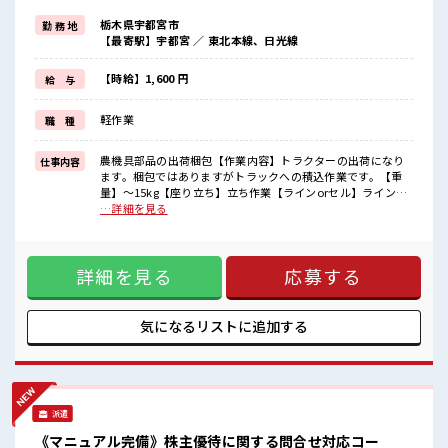
≪未経験OKの仕事≫
栃木県宇都宮市
勤 務 地
新しいことにチャレンジするのは不安だけど、
【最寄駅】宇都宮 ／ 東北本線、日光線
しっかり働く環境が整っています！
イチからスキルUP・ステップUP目指していきましょう！
≪自分に向いている仕事が探せる≫
【時給】1,600 円
給 与
困った事などがあれば、
担当がしっかりサポートします！
軽作業
職 種
■職場の雰囲気
休憩室で自分タイム！
農機具部品の出荷梱包【作業内容】トラクターの出荷になり
仕事内容
のんびりスマホチェック♪
ます。梱包ではありますがトラックへの積込作業です。【重
職場にはロッカー完備！
量】～15kg【座り立ち】立ち作業【ラインorセル】ライン作
私物の置きすぎには注意が必要ですね★
業ではありません ■お仕事PR ≪稼ぎたい人向け≫ 高収入を希
…詳細を見る
残業が多めだからしっかり稼ぎたい方にもオススメ！
望される方にオススメ。 残業は月20時間以上あります♪ 制服
があると毎日の服選びに悩まずOK♪ ≪未経験OKの仕事≫ 新
しいことにチャレンジするのは不安だけど、 しっかり働く環
詳細を見る
応募する
境が整っています！ イチからスキルUP・ステップUP目指し
ていきましょう！ ≪自分に向いている仕事が探せる≫ 困った
事などがあれば、 担当がしっかりサポートします！ ■職場の
雰囲気 休憩室で自分タイム！ のんびりスマホチェック♪ 職場
気になるリストに
追加する
にはロッカー完備！ 私物の置きすぎには注意が必要ですね★
残業が多めだからしっかり稼ぎたい方にもオススメ！
派遣
《マニュアル完備》株主優待に関する問合せ対応コー