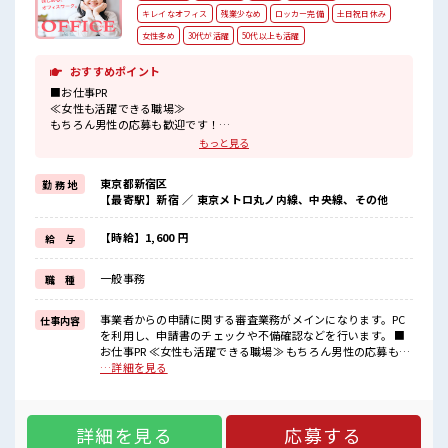
キレイなオフィス
残業少なめ
ロッカー完備
土日祝日休み
女性多め
30代が活躍
50代以上も活躍
おすすめポイント
■お仕事PR
≪女性も活躍できる職場≫
もちろん男性の応募も歓迎です！
≪無理なく働ける≫
もっと見る
場合によってはお願いすることもありますが、
残業はほとんどナシ！
東京都新宿区
勤 務 地
≪土日祝休のお仕事≫
【最寄駅】新宿 ／ 東京メトロ丸ノ内線、中央線、その他
家族や友人と一緒にプライベート満喫！
≪未経験の方も大カンゲイ≫
新しいことにチャレンジするのは不安だけど、
【時給】1,600 円
給 与
しっかり働く環境が整っています！
イチからスキルUP・ステップUP目指していきましょう！
一般事務
職 種
≪自分に向いている仕事が探せる≫
困った事などがあれば、
担当がしっかりサポートします！
事業者からの申請に関する審査業務がメインになります。PC
仕事内容
を利用し、申請書のチェックや不備確認などを行います。 ■
■職場の雰囲気
お仕事PR ≪女性も活躍できる職場≫ もちろん男性の応募も歓
女性が多めの職場です♪
迎です！ ≪無理なく働ける≫ 場合によってはお願いすること
…詳細を見る
ロッカーあり！
もありますが、 残業はほとんどナシ！ ≪土日祝休のお仕事≫
安心してお仕事に集中♪
家族や友人と一緒にプライベート満喫！ ≪未経験の方も大カ
残業はほとんどなし！
ンゲイ≫ 新しいことにチャレンジするのは不安だけど、 しっ
プライベートも謳歌できる☆
詳細を見る
応募する
かり働く環境が整っています！ イチからスキルUP・ステップ
高収入もバッチリ目指せますよ！
UP目指していきましょう！ ≪自分に向いている仕事が探せる