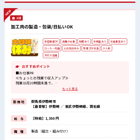
てスタートできますよ！
派遣
加工肉の製造・包装/日払いOK
未経験者OK
長期の仕事
制服あり
休憩室あり
社員食堂あり
ロッカー完備
土日祝日休み
残業 20H未満
少人数
30代が活躍
おすすめポイント
■お仕事PR
≪ちょっとの残業で収入アップ≫
残業は月20時間未満で、
ほどよく稼げます♪
もっと見る
≪完全週休二日制≫
週末は家族や友人と一緒にプライベート満喫！
群馬県伊勢崎市
勤 務 地
≪機能的な制服アリ≫
【最寄駅】伊勢崎 ／ 東武伊勢崎線、両毛線
制服があるので、
毎日の服装の悩み解消♪
≪未経験OKの仕事≫
【時給】1,350 円
給 与
新しいことにチャレンジするのは不安だけど、
しっかり働く環境が整っています！
製造（組立・組み付け）
職 種
イチからスキルUP・ステップUP目指していきましょう！
≪自分に向いている仕事が探せる≫