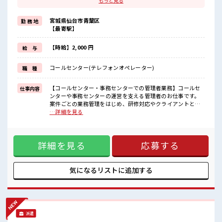
もっと見る
残業はほとんどナシ！
場合によってはお願いすることもあります♪
宮城県仙台市青葉区
勤 務 地
≪週休2日制≫
【最寄駅】
週末は家族や友人と一緒にプライベート満喫！
≪髪型自由≫
基本的に髪色自由で明るすぎたり奇抜でなければOKです！
【時給】2,000 円
給 与
(規定有)≪初めての仕事だけど自分にもできそう≫
新しいことにチャレンジするのは不安だけど、
コールセンター(テレフォンオペレーター)
職 種
しっかり働く環境が整っています！
イチからスキルUP・ステップUP目指していきましょう！
【コールセンター・事務センターでの管理者業務】コールセ
仕事内容
■職場の雰囲気
ンターや事務センターの運営を支える管理者のお仕事です。
キバツ過ぎなければ髪色・髪型は自由！
案件ごとの業務管理をはじめ、研修対応やクライアントとの
あなたの個性を大事にできます♪
調整・報告、マニュアル作成など、センター運営に関わる幅
…詳細を見る
休憩室で楽しくランチ♪
広い業務をお任せします。(1)案件ごとの進捗、業務管理(2)新
時間があれば昼寝もしちゃおう！
人スタッフへの研修(3)業務サポート(4)クライアントとの連
高収入もバッチリ目指せますよ！
絡、調整、報告(5)業務マニュアルの作成 等。 ■お仕事PR
詳細を見る
応募する
≪働きやすい≫ ビギナーさんもブランクさんも安心・丁寧な
事前研修あり！ ≪時間にメリハリを≫ 残業はほとんどナシ！
場合によってはお願いすることもあります♪ ≪週休2日制≫
週末は家族や友人と一緒にプライベート満喫！ ≪髪型自由≫
気になるリストに
追加する
基本的に髪色自由で明るすぎたり奇抜でなければOKです！
(規定有)≪初めての仕事だけど自分にもできそう≫ 新しいこ
とにチャレンジするのは不安だけど、 しっかり働く環境が整
っています！ イチからスキルUP・ステップUP目指していき
ましょう！ ■職場の雰囲気 キバツ過ぎなければ髪色・髪型は
派遣
自由！ あなたの個性を大事にできます♪ 休憩室で楽しくラン