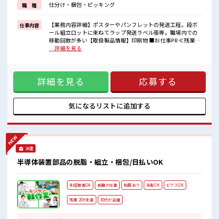
仕分け・梱包・ピッキング
職 種
活気あふれる20代活躍中の職場です☆
休憩室完備でランチや休憩も充実しそう♪
職場にはロッカー完備！
【業務内容詳細】ポスターやパンフレットの発送工程。段ボ
仕事内容
私物の置きすぎには注意が必要ですね★
ール組立ロットに束ねてラップ発送ラベル張等。職場内での
残業多め！
移動回数が多い【取扱製品情報】印刷物 ■お仕事PR ≪残業で
稼ぎたい方は必見！
収入アップ≫ 高収入を希望される方にオススメ。 残業は月20
…詳細を見る
時間以上あります♪ ≪未経験の方も大カンゲイ≫ 新しいこと
にチャレンジするのは不安だけど、 しっかり働く環境が整っ
ています！ イチからスキルUP・ステップUP目指していきま
詳細を見る
応募する
しょう！ ≪収入アップを目指せる≫ 高時給だらけの派遣のお
仕事です！ ■職場の雰囲気 活気あふれる20代活躍中の職場で
す☆ 休憩室完備でランチや休憩も充実しそう♪ 職場にはロッ
カー完備！ 私物の置きすぎには注意が必要ですね★ 残業多
気になるリストに
追加する
め！ 稼ぎたい方は必見！
派遣
半導体装置部品の脱脂・組立・梱包/日払いOK
未経験者OK
長期の仕事
制服あり
染髪OK
ピアスOK
残業 20H未満
30代が活躍