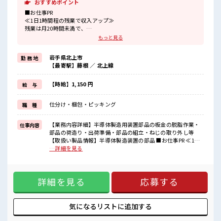
おすすめポイント
■お仕事PR
≪1日1時間程の残業で収入アップ≫
残業は月20時間未満で、
ほどよく稼げます♪
もっと見る
≪髪型自由≫
基本的に髪色自由で明るすぎたり奇抜でなければOKです！
岩手県北上市
勤 務 地
(規定有)≪動きやすい制服アリ≫
【最寄駅】藤根 ／ 北上線
制服があるので、
毎日の服装の悩み解消♪
≪未経験OKの仕事≫
【時給】1,150 円
給 与
新しいことにチャレンジするのは不安だけど、
しっかり働く環境が整っています！
仕分け・梱包・ピッキング
職 種
イチからスキルUP・ステップUP目指していきましょう！
≪収入アップを目指せる≫
高時給だらけの派遣のお仕事です！
【業務内容詳細】半導体製造用装置部品の板金の脱脂作業・
仕事内容
部品の荷造り・出荷準備・部品の組立・ねじの取り外し等
■職場の雰囲気
【取扱い製品情報】半導体製造装置の部品 ■お仕事PR ≪1日1
キバツ過ぎなければ髪色・髪型は自由！
時間程の残業で収入アップ≫ 残業は月20時間未満で、 ほどよ
…詳細を見る
あなたの個性を大事にできます♪
く稼げます♪ ≪髪型自由≫ 基本的に髪色自由で明るすぎたり
程よく残業あり！
奇抜でなければOKです！ (規定有)≪動きやすい制服アリ≫ 制
サポートもバッチリだから未経験からでも安心してスタートできま
服があるので、 毎日の服装の悩み解消♪ ≪未経験OKの仕事
すよ！
詳細を見る
応募する
≫ 新しいことにチャレンジするのは不安だけど、 しっかり働
く環境が整っています！ イチからスキルUP・ステップUP目
指していきましょう！ ≪収入アップを目指せる≫ 高時給だら
けの派遣のお仕事です！ ■職場の雰囲気 キバツ過ぎなければ
気になるリストに
追加する
髪色・髪型は自由！ あなたの個性を大事にできます♪ 程よく
残業あり！ サポートもバッチリだから未経験からでも安心し