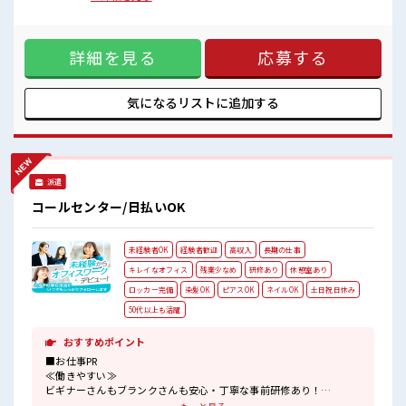
安心してお仕事に集中♪
す。【重量】平均8kg MAX10kg【座り立ち】立ち作業【ラ
残業多め！
インorセル】セル作業【取扱製品詳細】アルミサッシ ■お仕
稼ぎたい方は必見！
事PR ≪残業多めでがっつり稼ぐ≫ 高収入を希望される方にオ
詳細を見る
応募する
ススメ。 残業は月20時間以上あります♪ ≪髪色自由で自分ら
しく働く≫ 明るすぎたり奇抜でなければ基本的に自由！ (規
定有)≪未経験の方も大カンゲイ≫ 新しいことにチャレンジす
るのは不安だけど、 しっかり働く環境が整っています！ イチ
気になるリストに
追加する
からスキルUP・ステップUP目指していきましょう！ ≪自分
に合った期間で働ける≫ 福利厚生が整った派遣のお仕事で
す！ ■職場の雰囲気 明るすぎたり奇抜過ぎなければヘアカラ
ーOK！ 休憩室で楽しくランチ♪ 時間があれば昼寝もしちゃ
おう！ ロッカーあり！ 安心してお仕事に集中♪ 残業多め！
派遣
稼ぎたい方は必見！
コールセンター/日払いOK
未経験者OK
経験者歓迎
高収入
長期の仕事
キレイなオフィス
残業少なめ
研修あり
休憩室あり
ロッカー完備
染髪OK
ピアスOK
ネイルOK
土日祝日休み
50代以上も活躍
おすすめポイント
■お仕事PR
≪働きやすい≫
ビギナーさんもブランクさんも安心・丁寧な事前研修あり！
≪時間にメリハリを≫