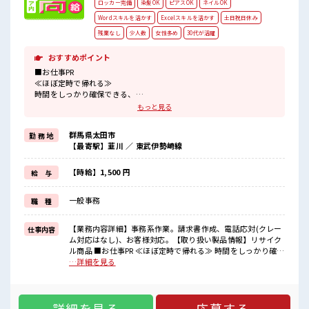
ロッカー完備
染髪OK
ピアスOK
ネイルOK
Wordスキルを活かす
Excelスキルを活かす
土日祝日休み
残業なし
少人数
女性多め
30代が活躍
おすすめポイント
■お仕事PR
≪ほぼ定時で帰れる≫
時間をしっかり確保できる、
残業基本ナシのお仕事♪
もっと見る
オンとオフをきっちり切り替えたい方にオススメ！
≪経験者活躍中≫
群馬県太田市
勤 務 地
これまでの経験を活かしませんか？
【最寄駅】韮川 ／ 東武伊勢崎線
ブランクがあっても大丈夫♪
経験はちょっとだけ…という方もOK！
≪女性も仕事をしやすい職場≫
【時給】1,500 円
給 与
もちろん男性の応募も歓迎！
≪土日祝休のお仕事≫
一般事務
職 種
家族や友人と一緒にプライベート満喫！
≪髪型自由≫
基本的に髪色自由で明るすぎたり奇抜でなければOKです！
【業務内容詳細】事務系作業。請求書作成、電話応対(クレー
仕事内容
(規定有)
ム対応はなし)、お客様対応。【取り扱い製品情報】リサイク
ル商品 ■お仕事PR ≪ほぼ定時で帰れる≫ 時間をしっかり確保
■職場の雰囲気
できる、 残業基本ナシのお仕事♪ オンとオフをきっちり切り
…詳細を見る
女性が多い職場ですが男女は問いません！
替えたい方にオススメ！ ≪経験者活躍中≫ これまでの経験を
応募お待ちしております！
活かしませんか？ ブランクがあっても大丈夫♪ 経験はちょっ
少人数の職場でこじんまり。
とだけ…という方もOK！ ≪女性も仕事をしやすい職場≫ も
職場の仲間との交流もできちゃうかも？
詳細を見る
応募する
ちろん男性の応募も歓迎！ ≪土日祝休のお仕事≫ 家族や友人