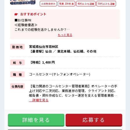
土日祝日休み
残業 20H未満
40代以上も活躍
50代以上も活躍
おすすめポイント
■お仕事PR
≪経験者優遇≫
これまでの経験を活かしませんか？
ブランクがあっても大丈夫♪
もっと見る
経験はちょっとだけ…という方もOK！
≪適度な残業でお給料UP≫
宮城県仙台市若林区
勤 務 地
残業は月20時間未満で、
【最寄駅】仙台 ／ 東北本線、仙石線、その他
ほどよく稼げます♪
≪完全週休二日制≫
週末は家族や友人と一緒にプライベート満喫！
【時給】1,400 円
給 与
≪モチベーションもUP≫
派手過ぎなければ髪型や髪色自由♪
コールセンター(テレフォンオペレーター)
職 種
(規定有)≪自分に合った期間で働ける≫
福利厚生が整った派遣のお仕事です！
【電力関連のコールセンター管理者業務】オペレーターの手
仕事内容
■職場の雰囲気
上げ対応や二次対応、業務進捗の管理、クライアント対応、
髪型にこだわりのあるアナタは必見！
報告書・資料作成など、センター運営を支える管理者業務全
髪型自由な職場！
般をお任せします。管理者・リーダー・SVの経験がない方も
…詳細を見る
残業も1日1H程度あるので給料の上乗せも期待できそう！
大歓迎！充実した研修やフォロー体制が整っているため、コ
土日祝休みなので、
ールセンターでの経験を活かしながら、管理者としてステッ
ON/OFFの切替もしやすい！
プアップできる環境です。「管理者にチャレンジしたい」
詳細を見る
応募する
「キャリアアップを目指したい」という方におすすめのお仕
事です！ ■お仕事PR ≪経験者優遇≫ これまでの経験を活かし
ませんか？ ブランクがあっても大丈夫♪ 経験はちょっとだ