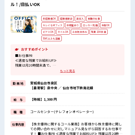
ル！/日払いOK
未経験者OK
経験者歓迎
高収入
長期の仕事
キレイなオフィス
休憩室あり
ロッカー完備
染髪OK
ピアスOK
ネイルOK
土日祝日休み
残業 20H未満
50代以上も活躍
おすすめポイント
■お仕事PR
≪適度な残業でお給料UP≫
残業は月20時間未満で、
ほどよく稼げます♪
もっと見る
≪土日祝休のお仕事≫
家族や友人と一緒にプライベート満喫！
宮城県仙台市泉区
勤 務 地
≪髪色自由で自分らしく働く≫
【最寄駅】泉中央 ／ 仙台市地下鉄南北線
明るすぎたり奇抜でなければ基本的に自由！
(規定有)≪未経験OKの仕事≫
新しいことにチャレンジするのは不安だけど、
【時給】1,300 円
給 与
しっかり働く環境が整っています！
イチからスキルUP・ステップUP目指していきましょう！
コールセンター(テレフォンオペレーター)
職 種
≪自分に向いている仕事が探せる≫
困った事などがあれば、
担当がしっかりサポートします！
【株主優待に関するコール業務】お客様から株主優待に関し
仕事内容
ての問い合わせに対しマニュアル見ながら回答するお仕事で
■職場の雰囲気
す！ ■お仕事PR ≪適度な残業でお給料UP≫ 残業は月20時間