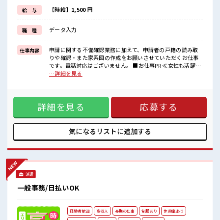
≪モチベーションもUP≫
派手過ぎなければ髪型や髪色自由♪
【時給】1,500 円
給 与
(規定有)≪未経験でも活躍できる≫
新しいことにチャレンジするのは不安だけど、
データ入力
職 種
しっかり働く環境が整っています！
イチからスキルUP・ステップUP目指していきましょう！
申請に関する不備確認業務に加えて、申請者の戸籍の読み取
仕事内容
■職場の雰囲気
りや確認・また家系図の作成をお願いさせていただくお仕事
女性も活躍しやすい雰囲気の職場です！
です。電話対応はございません。 ■お仕事PR ≪女性も活躍で
派手すぎなければ多少のヘアカラーもOKなのはウレシイPoint☆
きる職場≫ もちろん男性の応募も歓迎です！ ≪時間にメリハ
…詳細を見る
休憩室で楽しくランチ♪
リを≫ 残業はほとんどナシ！ 場合によってはお願いすること
時間があれば昼寝もしちゃおう！
もあります♪ ≪週休2日制≫ 週末は家族や友人と一緒にプラ
イベート満喫！ ≪モチベーションもUP≫ 派手過ぎなければ髪
詳細を見る
応募する
型や髪色自由♪ (規定有)≪未経験でも活躍できる≫ 新しいこ
とにチャレンジするのは不安だけど、 しっかり働く環境が整
っています！ イチからスキルUP・ステップUP目指していき
ましょう！ ■職場の雰囲気 女性も活躍しやすい雰囲気の職場
気になるリストに
追加する
です！ 派手すぎなければ多少のヘアカラーもOKなのはウレシ
イPoint☆ 休憩室で楽しくランチ♪ 時間があれば昼寝もしち
ゃおう！
派遣
一般事務/日払いOK
経験者歓迎
高収入
長期の仕事
制服あり
休憩室あり