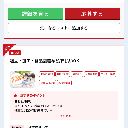
しっかり休める休憩室あり！
りますが、 残業はほとんどナシ！ ≪髪型自由≫ 基本的に髪色
オンオフの切替もできちゃう！
自由で明るすぎたり奇抜でなければOKです！ (規定有)≪機能
ロッカーあり！
詳細を見る
応募する
的な制服アリ≫ 制服があるので、 毎日の服装の悩み解消♪ ≪
安心してお仕事に集中♪
未経験OKの仕事≫ 新しいことにチャレンジするのは不安だけ
ど、 しっかり働く環境が整っています！ イチからスキルUP・
ステップUP目指していきましょう！ ≪様々なお仕事をご提案
気になるリストに
追加する
≫ 一人で悩まず気軽に相談できる、 派遣のお仕事です！ ■職
場の雰囲気 明るすぎたり奇抜過ぎなければヘアカラーOK！
しっかり休める休憩室あり！ オンオフの切替もできちゃう！
ロッカーあり！ 安心してお仕事に集中♪
派遣
組立・加工・食品製造など/日払いOK
未経験者OK
長期の仕事
制服あり
休憩室あり
ロッカー完備
残業 20H未満
30代が活躍
おすすめポイント
■お仕事PR
≪ちょっとの残業で収入アップ≫
残業は月20時間未満で、
ほどよく稼げます♪
もっと見る
制服があると毎日の服選びに悩まずOK♪
≪初めての仕事だけど自分にもできそう≫
埼玉県狭山市
勤 務 地