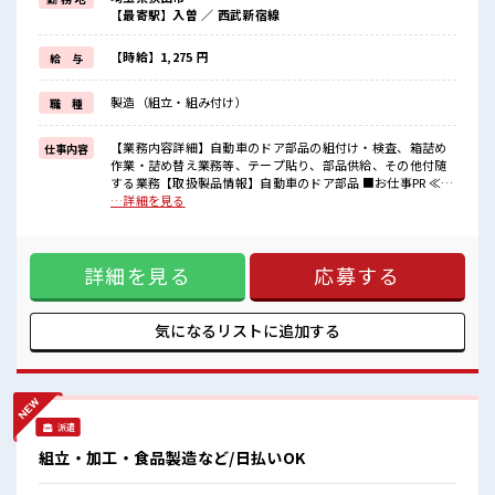
新しいことにチャレンジするのは不安だけど、
【最寄駅】入曽 ／ 西武新宿線
しっかり働く環境が整っています！
イチからスキルUP・ステップUP目指していきましょう！
≪収入アップを目指せる≫
【時給】1,275 円
給 与
高時給だらけの派遣のお仕事です！
製造（組立・組み付け）
職 種
■職場の雰囲気
休憩室完備でランチや休憩も充実しそう♪
持ち物が多いあなたにもぴったり☆
【業務内容詳細】自動車のドア部品の組付け・検査、箱詰め
仕事内容
ロッカー付き職場♪
作業・詰め替え業務等、テープ貼り、部品供給、その他付随
残業も1日1H程度あるので給料の上乗せも期待できそう！
する業務【取扱製品情報】自動車のドア部品 ■お仕事PR ≪ち
ょっとの残業で収入アップ≫ 残業は月20時間未満で、 ほどよ
…詳細を見る
く稼げます♪ 制服があると毎日の服選びに悩まずOK♪ ≪初
めての仕事だけど自分にもできそう≫ 新しいことにチャレン
ジするのは不安だけど、 しっかり働く環境が整っています！
詳細を見る
応募する
イチからスキルUP・ステップUP目指していきましょう！ ≪
収入アップを目指せる≫ 高時給だらけの派遣のお仕事です！
■職場の雰囲気 休憩室完備でランチや休憩も充実しそう♪ 持
ち物が多いあなたにもぴったり☆ ロッカー付き職場♪ 残業も
気になるリストに
追加する
1日1H程度あるので給料の上乗せも期待できそう！
派遣
組立・加工・食品製造など/日払いOK