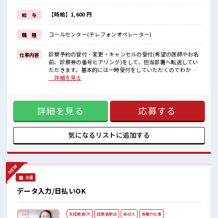
週末は家族や友人と一緒にプライベート満喫！
≪自分に向いている仕事が探せる≫
【時給】1,600 円
給 与
困った事などがあれば、
担当がしっかりサポートします！
コールセンター(テレフォンオペレーター)
職 種
■職場の雰囲気
活気あふれる20代活躍中の職場です☆
診察予約の受付・変更・キャンセルの受付(希望の医師やお名
仕事内容
休憩室で自分タイム！
前、診察券の番号ヒアリング)をして、担当部署へ転送してい
のんびりスマホチェック♪
ただきます。基本的には一時受付をしていただくのでわから
持ち物が多いあなたにもぴったり☆
ないことは転送対応もしくはSVに聞ける環境もあります。 ■
…詳細を見る
ロッカー付き職場♪
お仕事PR ≪経験を活かせる≫ これまでの経験を活かしません
高収入もバッチリ目指せますよ！
か？ ブランクがあっても大丈夫♪ 経験はちょっとだけ…とい
う方もOK！ ≪自分の時間も大切≫ 残業はほとんどナシ！ 場
詳細を見る
応募する
合によってはお願いすることもあります♪ ≪完全週休二日制
≫ 週末は家族や友人と一緒にプライベート満喫！ ≪自分に向
いている仕事が探せる≫ 困った事などがあれば、 担当がしっ
かりサポートします！ ■職場の雰囲気 活気あふれる20代活躍
気になるリストに
追加する
中の職場です☆ 休憩室で自分タイム！ のんびりスマホチェッ
ク♪ 持ち物が多いあなたにもぴったり☆ ロッカー付き職場♪
高収入もバッチリ目指せますよ！
派遣
データ入力/日払いOK
未経験者OK
経験者歓迎
高収入
長期の仕事