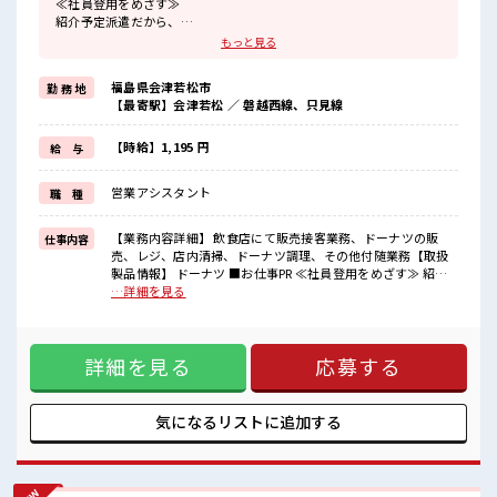
≪社員登用をめざす≫
紹介予定派遣だから、
自分に職場が合うかお試しできるのがポイント☆
もっと見る
≪女性も活躍できる職場≫
もちろん男性の応募も歓迎です！
福島県会津若松市
勤 務 地
≪時間にメリハリを≫
【最寄駅】会津若松 ／ 磐越西線、只見線
残業はほとんどナシ！
場合によってはお願いすることもあります♪
制服があると毎日の服選びに悩まずOK♪
【時給】1,195 円
給 与
≪初めての仕事だけど自分にもできそう≫
新しいことにチャレンジするのは不安だけど、
営業アシスタント
職 種
しっかり働く環境が整っています！
イチからスキルUP・ステップUP目指していきましょう！
【業務内容詳細】 飲食店にて販売接客業務、ドーナツの販
仕事内容
■職場の雰囲気
売、レジ、店内清掃、ドーナツ調理、その他付随業務【取扱
女性多めで休み時間は女子トークがあふれる職場です！
製品情報】 ドーナツ ■お仕事PR ≪社員登用をめざす≫ 紹介
もちろん男性の応募もOKですよ！
予定派遣だから、 自分に職場が合うかお試しできるのがポイ
…詳細を見る
少人数ですぐに馴染むことができそう♪
ント☆ ≪女性も活躍できる職場≫ もちろん男性の応募も歓迎
アットホームな環境☆
です！ ≪時間にメリハリを≫ 残業はほとんどナシ！ 場合によ
ってはお願いすることもあります♪ 制服があると毎日の服選
詳細を見る
応募する
びに悩まずOK♪ ≪初めての仕事だけど自分にもできそう≫
新しいことにチャレンジするのは不安だけど、 しっかり働く
環境が整っています！ イチからスキルUP・ステップUP目指
していきましょう！ ■職場の雰囲気 女性多めで休み時間は女
気になるリストに
追加する
子トークがあふれる職場です！ もちろん男性の応募もOKです
よ！ 少人数ですぐに馴染むことができそう♪ アットホームな
環境☆