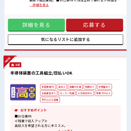
業務や周辺業務。 ■お仕事PR ≪ほぼ定時で帰れる≫ 時間をし
■職場の雰囲気
っかり確保できる、 残業基本ナシのお仕事♪ オンとオフをき
…詳細を見る
女性が多めの職場です♪
っちり切り替えたい方にオススメ！ ≪女性も仕事をしやすい
しっかり休める休憩室あり！
職場≫ もちろん男性の応募も歓迎！ ≪週休2日制≫ 週末は家
オンオフの切替もできちゃう！
族や友人と一緒にプライベート満喫！ ≪機能的な制服アリ≫
ロッカーあり！
詳細を見る
応募する
制服があるので、 毎日の服装の悩み解消♪ ≪未経験の方も大
安心してお仕事に集中♪
カンゲイ≫ 新しいことにチャレンジするのは不安だけど、 し
っかり働く環境が整っています！ イチからスキルUP・ステッ
プUP目指していきましょう！ ■職場の雰囲気 女性が多めの職
気になるリストに
追加する
場です♪ しっかり休める休憩室あり！ オンオフの切替もでき
ちゃう！ ロッカーあり！ 安心してお仕事に集中♪
派遣
半導体装置の工具組立/日払いOK
未経験者OK
高収入
長期の仕事
制服あり
休憩室あり
社員食堂あり
ロッカー完備
土日祝日休み
残業 20H以上
40代以上も活躍
おすすめポイント
■お仕事PR
≪残業で収入アップ≫
高収入を希望される方にオススメ。
残業は月20時間以上あります♪
もっと見る