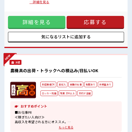
女性が多い職場ですが男女は問いません！
とは、年間1920時間の所定時間があり、1週間(月～日)で48時
…詳細を見る
応募お待ちしております！
間を超えた分が残業代としてお支払いされます。土曜が通常
髪型にこだわりのあるアナタは必見！
出勤の場合は通常扱いとなります。 ■お仕事PR ≪女性も活躍
髪型自由な職場！
中の職場≫ もちろん男性の応募もOKですよ！ ≪残業で稼げ
仕事の合間の息抜きは休憩室で♪
詳細を見る
応募する
る≫ 高収入を希望される方にオススメ。 残業は月20時間以上
あります♪ ≪ヘアカラーOKで自由な雰囲気の職場≫ 明るす
ぎたり奇抜でなければ基本的に自由！ (規定有)≪機能的な制
服アリ≫ 制服があるので、 毎日の服装の悩み解消♪ ≪未経験
気になるリストに
追加する
でも活躍できる≫ 新しいことにチャレンジするのは不安だけ
ど、 しっかり働く環境が整っています！ イチからスキルUP・
ステップUP目指していきましょう！ ■職場の雰囲気 女性が多
い職場ですが男女は問いません！ 応募お待ちしております！
髪型にこだわりのあるアナタは必見！ 髪型自由な職場！ 仕事
派遣
の合間の息抜きは休憩室で♪
農機具の出荷・トラックへの積込み/日払いOK
未経験者OK
高収入
長期の仕事
制服あり
休憩室あり
ロッカー完備
残業 20H以上
30代が活躍
おすすめポイント
■お仕事PR
≪稼ぎたい人向け≫
高収入を希望される方にオススメ。
残業は月20時間以上あります♪
もっと見る
制服があると毎日の服選びに悩まずOK♪