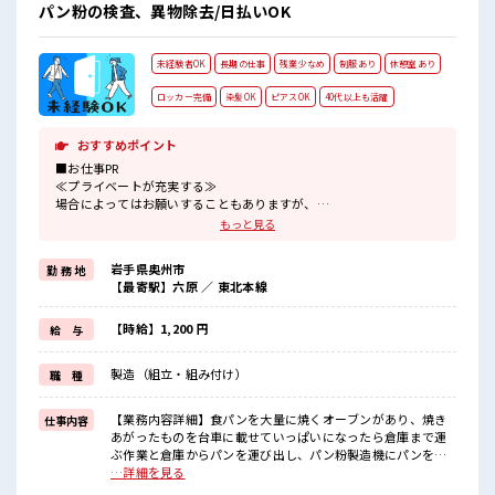
チ♪ 時間があれば昼寝もしちゃおう！ 高収入もバッチリ目指
パン粉の検査、異物除去/日払いOK
せますよ！
未経験者OK
長期の仕事
残業少なめ
制服あり
休憩室あり
ロッカー完備
染髪OK
ピアスOK
40代以上も活躍
おすすめポイント
■お仕事PR
≪プライベートが充実する≫
場合によってはお願いすることもありますが、
残業はほとんどナシ！
もっと見る
≪髪型自由≫
基本的に髪色自由で明るすぎたり奇抜でなければOKです！
岩手県奥州市
勤 務 地
(規定有)≪機能的な制服アリ≫
【最寄駅】六原 ／ 東北本線
制服があるので、
毎日の服装の悩み解消♪
≪未経験OKの仕事≫
【時給】1,200 円
給 与
新しいことにチャレンジするのは不安だけど、
しっかり働く環境が整っています！
製造（組立・組み付け）
職 種
イチからスキルUP・ステップUP目指していきましょう！
≪様々なお仕事をご提案≫
一人で悩まず気軽に相談できる、
【業務内容詳細】食パンを大量に焼くオーブンがあり、焼き
仕事内容
派遣のお仕事です！
あがったものを台車に載せていっぱいになったら倉庫まで運
ぶ作業と倉庫からパンを運び出し、パン粉製造機にパンを入
■職場の雰囲気
れていく作業です。【取扱製品情報】パン粉 ■お仕事PR ≪プ
…詳細を見る
明るすぎたり奇抜過ぎなければヘアカラーOK！
ライベートが充実する≫ 場合によってはお願いすることもあ