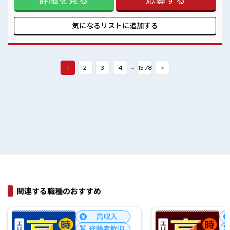
ロッカーあり！
と一緒にプライベート満喫！ ≪髪型自由≫ 基本的に髪色自由
安心してお仕事に集中♪
で明るすぎたり奇抜でなければOKです！ (規定有) ■職場の雰
囲気 女性が多い職場ですが男女は問いません！ 応募お待ちし
気になるリストに
追加する
ております！ 少人数の職場でこじんまり。 職場の仲間との交
流もできちゃうかも？ ロッカーあり！ 安心してお仕事に集中
♪
…
1
2
3
4
1578
>
関連する職種のおすすめ
高収入
経験者歓迎