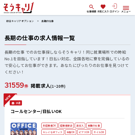
仕事検索
お気に入り
ログイン
メニュー
綜合キャリアオプション
長期の仕事
長期の仕事の求人情報一覧
長期の仕事 でのお仕事探しならそうキャリ！同じ就業場所での時給
No.1を目指しています！日払い対応、全国各地に寮を完備しているの
で安心してお仕事ができます。あなたにぴったりのお仕事を見つけて
ください！
31559
掲載求人
件
(1~20件)
派遣
コールセンター/日払いOK
未経験者OK
経験者歓迎
高収入
長期の仕事
キレイなオフィス
染髪OK
ピアスOK
ネイルOK