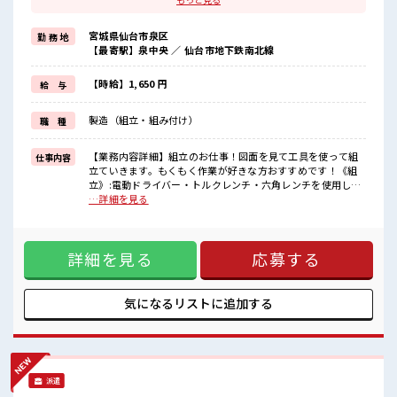
≪週休2日制≫
週末は家族や友人と一緒にプライベート満喫！
宮城県仙台市泉区
勤 務 地
制服があると毎日の服選びに悩まずOK♪
【最寄駅】泉中央 ／ 仙台市地下鉄南北線
≪初めての仕事だけど自分にもできそう≫
新しいことにチャレンジするのは不安だけど、
しっかり働く環境が整っています！
【時給】1,650 円
給 与
イチからスキルUP・ステップUP目指していきましょう！
≪自分に合った期間で働ける≫
製造（組立・組み付け）
職 種
福利厚生が整った派遣のお仕事です！
■職場の雰囲気
【業務内容詳細】組立のお仕事！図面を見て工具を使って組
仕事内容
休憩室でホッと一息リフレッシュ！
立ていきます。もくもく作業が好きな方おすすめです！《組
持ち物が多いあなたにもぴったり☆
立》:電動ドライバー・トルクレンチ・六角レンチを使用して
ロッカー付き職場♪
ネジ締め、配線、部材取付等《部材加工》:装置部材のカッテ
…詳細を見る
残業が多めだからしっかり稼ぎたい方にもオススメ！
ィング【取扱製品情報】半導体製造装置 ■お仕事PR ≪残業で
高収入もバッチリ目指せますよ！
収入アップ≫ 高収入を希望される方にオススメ。 残業は月20
時間以上あります♪ ≪週休2日制≫ 週末は家族や友人と一緒
詳細を見る
応募する
にプライベート満喫！ 制服があると毎日の服選びに悩まず
OK♪ ≪初めての仕事だけど自分にもできそう≫ 新しいこと
にチャレンジするのは不安だけど、 しっかり働く環境が整っ
ています！ イチからスキルUP・ステップUP目指していきま
気になるリストに
追加する
しょう！ ≪自分に合った期間で働ける≫ 福利厚生が整った派
遣のお仕事です！ ■職場の雰囲気 休憩室でホッと一息リフレ
ッシュ！ 持ち物が多いあなたにもぴったり☆ ロッカー付き職
場♪ 残業が多めだからしっかり稼ぎたい方にもオススメ！ 高
収入もバッチリ目指せますよ！
派遣