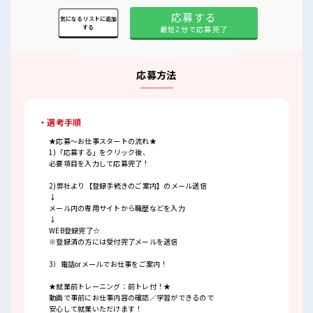
応募する
気になるリストに追加
する
最短2分で応募完了
応募方法
・選考手順
★応募～お仕事スタートの流れ★
1)「応募する」をクリック後、
必要項目を入力して応募完了！
2)弊社より【登録手続きのご案内】のメール送信
↓
メール内の専用サイトから職歴などを入力
↓
WEB登録完了☆
※登録済の方には受付完了メールを送信
3）電話orメールでお仕事をご案内！
★就業前トレーニング：前トレ付！★
動画で事前にお仕事内容の確認／学習ができるので
安心して就業いただけます！