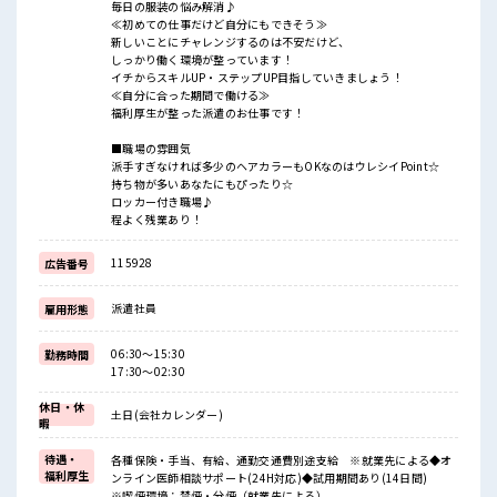
毎日の服装の悩み解消♪
≪初めての仕事だけど自分にもできそう≫
新しいことにチャレンジするのは不安だけど、
しっかり働く環境が整っています！
イチからスキルUP・ステップUP目指していきましょう！
≪自分に合った期間で働ける≫
福利厚生が整った派遣のお仕事です！
■職場の雰囲気
派手すぎなければ多少のヘアカラーもOKなのはウレシイPoint☆
持ち物が多いあなたにもぴったり☆
ロッカー付き職場♪
程よく残業あり！
115928
広告番号
派遣社員
雇用形態
06:30～15:30
勤務時間
17:30～02:30
休日・休
土日(会社カレンダー)
暇
待遇・
各種保険・手当、有給、通勤交通費別途支給 ※就業先による◆オ
福利厚生
ンライン医師相談サポート(24H対応)◆試用期間あり(14日間)
※喫煙環境：禁煙・分煙（就業先による）