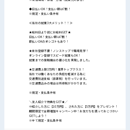
◆日払いOK！支払い額は7割！
※規定・支払い条件有
≪当社の就業3大メリット！！≫
★給料日より前にお給料GET★
日払いOK！支払い額は7割！
即払いOKのオシゴトもあり！
★来社登録不要！ノンストップで職場見学！
オンライン登録でスピード就業もOK！
就業までの接触機会の最小化を実現しました。
★交通費上限3万円！業界トップクラス！
当社では働くあなたの負担を軽減する為に
交通費別途支給（非課税）を行っています。
※交通費込みの場合は所得税がかかります。
※規定・支払条件有
＼友人紹介で特典をGET★／
⇒紹介した方に【10万円】、された方に【5万円】をプレゼント！
期間限定で金額増加キャンペーン中！お友だちを誘っておこづかい
GETしよう！
※全て規定・支払条件有