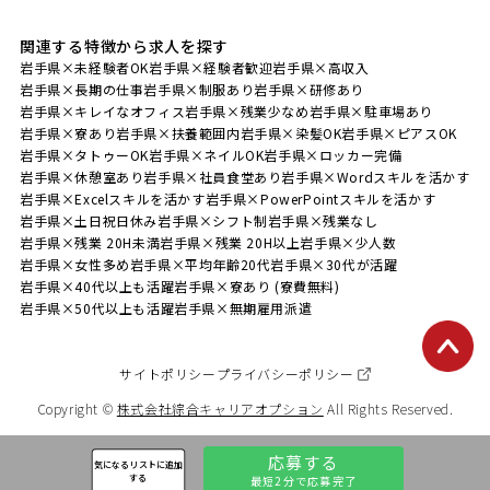
関連する特徴から求人を探す
岩手県×未経験者OK
岩手県×経験者歓迎
岩手県×高収入
岩手県×長期の仕事
岩手県×制服あり
岩手県×研修あり
岩手県×キレイなオフィス
岩手県×残業少なめ
岩手県×駐車場あり
岩手県×寮あり
岩手県×扶養範囲内
岩手県×染髪OK
岩手県×ピアスOK
岩手県×タトゥーOK
岩手県×ネイルOK
岩手県×ロッカー完備
岩手県×休憩室あり
岩手県×社員食堂あり
岩手県×Wordスキルを活かす
岩手県×Excelスキルを活かす
岩手県×PowerPointスキルを活かす
岩手県×土日祝日休み
岩手県×シフト制
岩手県×残業なし
岩手県×残業 20H未満
岩手県×残業 20H以上
岩手県×少人数
岩手県×女性多め
岩手県×平均年齢20代
岩手県×30代が活躍
岩手県×40代以上も活躍
岩手県×寮あり (寮費無料)
岩手県×50代以上も活躍
岩手県×無期雇用派遣
サイトポリシー
プライバシーポリシー
Copyright ©
株式会社綜合キャリアオプション
All Rights Reserved.
応募する
気になるリストに追加
する
最短2分で応募完了