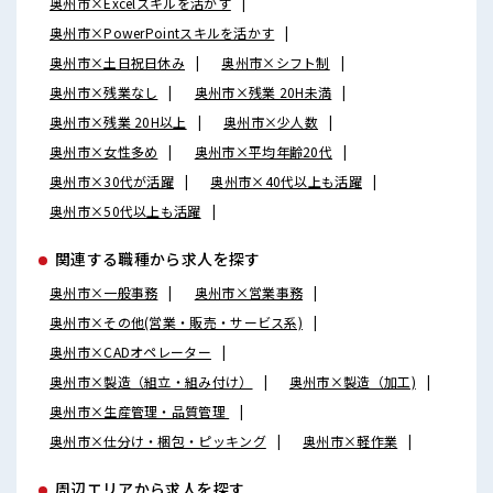
奥州市×Excelスキルを活かす
奥州市×PowerPointスキルを活かす
奥州市×土日祝日休み
奥州市×シフト制
奥州市×残業なし
奥州市×残業 20H未満
奥州市×残業 20H以上
奥州市×少人数
奥州市×女性多め
奥州市×平均年齢20代
奥州市×30代が活躍
奥州市×40代以上も活躍
奥州市×50代以上も活躍
関連する職種から求人を探す
奥州市×一般事務
奥州市×営業事務
奥州市×その他(営業・販売・サービス系)
奥州市×CADオペレーター
奥州市×製造（組立・組み付け）
奥州市×製造（加工)
奥州市×生産管理・品質管理
奥州市×仕分け・梱包・ピッキング
奥州市×軽作業
周辺エリアから求人を探す