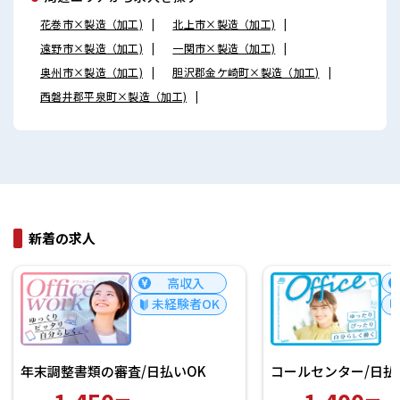
花巻市×製造（加工)
北上市×製造（加工)
遠野市×製造（加工)
一関市×製造（加工)
奥州市×製造（加工)
胆沢郡金ケ崎町×製造（加工)
西磐井郡平泉町×製造（加工)
新着の求人
高収入
未経験者OK
年末調整書類の審査/日払いOK
コールセンター/日払