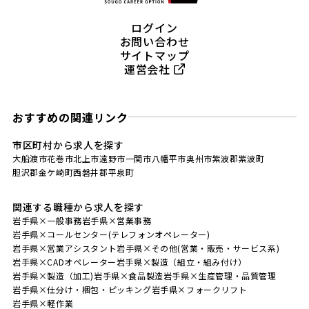
ログイン
お問い合わせ
サイトマップ
運営会社
おすすめの関連リンク
市区町村から求人を探す
大船渡市
花巻市
北上市
遠野市
一関市
八幡平市
奥州市
紫波郡紫波町
胆沢郡金ケ崎町
西磐井郡平泉町
関連する職種から求人を探す
岩手県×一般事務
岩手県×営業事務
岩手県×コールセンター(テレフォンオペレーター)
岩手県×営業アシスタント
岩手県×その他(営業・販売・サービス系)
岩手県×CADオペレーター
岩手県×製造（組立・組み付け）
岩手県×製造（加工)
岩手県×食品製造
岩手県×生産管理・品質管理
岩手県×仕分け・梱包・ピッキング
岩手県×フォークリフト
岩手県×軽作業