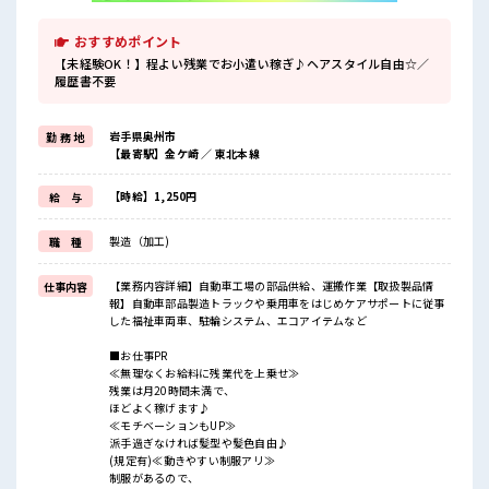
おすすめポイント
【未経験OK！】程よい残業でお小遣い稼ぎ♪ヘアスタイル自由☆／
履歴書不要
岩手県奥州市
勤 務 地
【最寄駅】金ケ崎 ／ 東北本線
【時給】1,250円
給 与
製造（加工)
職 種
【業務内容詳細】自動車工場の部品供給、運搬作業【取扱製品情
仕事内容
報】自動車部品製造トラックや乗用車をはじめケアサポートに従事
した福祉車両車、駐輪システム、エコアイテムなど
■お仕事PR
≪無理なくお給料に残業代を上乗せ≫
残業は月20時間未満で、
ほどよく稼げます♪
≪モチベーションもUP≫
派手過ぎなければ髪型や髪色自由♪
(規定有)≪動きやすい制服アリ≫
制服があるので、