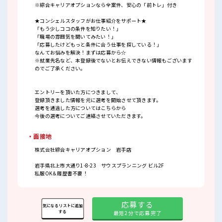
※綜合キャリアオプションなら全案件、安心の「前トレ」付き
★コンシェルスタッフがお仕事紹介をサポート★
「もう少しココの条件を知りたい！」
「職場の雰囲気を聞いてみたい！」
「応募したけどもっと条件に合う仕事を探している！」
なんてお悩みを解決！まずは応募から☆
※就業先名など、本登録後でないとお伝えできない情報もございます
のでご了承ください。
エントリーを頂いた方につきまして、
登録頂きました情報を元に選考を開始させて頂きます。
選考を通過した方についてはこちらから
今後の選考についてご連絡させていただきます。
・面接地
株式会社綜合キャリアオプション 岩手店
岩手県北上市大通り1-8-23 サウスプランニング ビル2F
私服OK＆履歴書不要！
応募する
気になるリストに追加
する
最短2分で応募完了