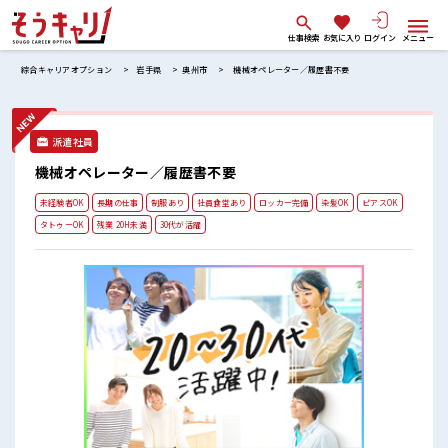
仕事検索
お気に入り
ログイン
メニュー
綜合キャリアオプション
岩手県
奥州市
機械オペレーター／履歴書不要
派遣社員
機械オペレーター／履歴書不要
未経験者OK
長期の仕事
制服あり
社員食堂あり
ロッカー完備
染髪OK
ピアスOK
タトゥーOK
残業 20H未満
30代が活躍