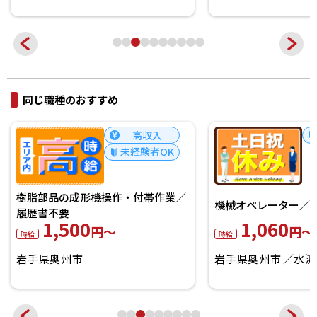
同じ職種のおすすめ
高収入
未経験者OK
樹脂部品の成形機操作・付帯作業／
機械オペレーター／W
履歴書不要
1,500
1,060
円～
円～
時給
時給
岩手県奥州市
岩手県奥州市
水沢