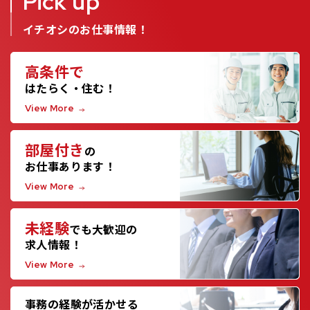
Pick up
イチオシのお仕事情報！
高条件で
はたらく・住む！
View More
部屋付き
の
お仕事あります！
View More
未経験
でも大歓迎の
求人情報！
View More
事務の経験が活かせる